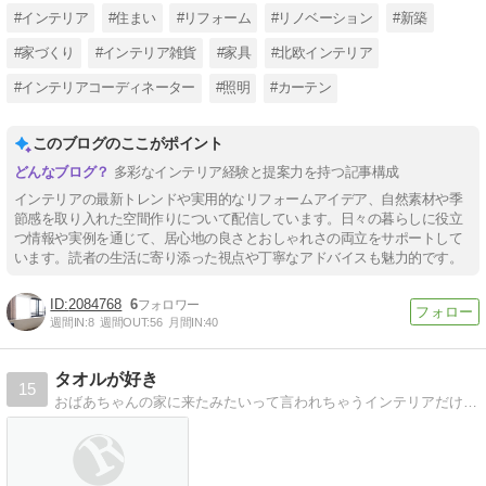
#インテリア
#住まい
#リフォーム
#リノベーション
#新築
#家づくり
#インテリア雑貨
#家具
#北欧インテリア
#インテリアコーディネーター
#照明
#カーテン
このブログのここがポイント
多彩なインテリア経験と提案力を持つ記事構成
インテリアの最新トレンドや実用的なリフォームアイデア、自然素材や季
節感を取り入れた空間作りについて配信しています。日々の暮らしに役立
つ情報や実例を通じて、居心地の良さとおしゃれさの両立をサポートして
います。読者の生活に寄り添った視点や丁寧なアドバイスも魅力的です。
2084768
6
週間IN:
8
週間OUT:
56
月間IN:
40
タオルが好き
15
おばあちゃんの家に来たみたいって言われちゃうインテリアだけど、タオルだけにはこだわっちゃうblog