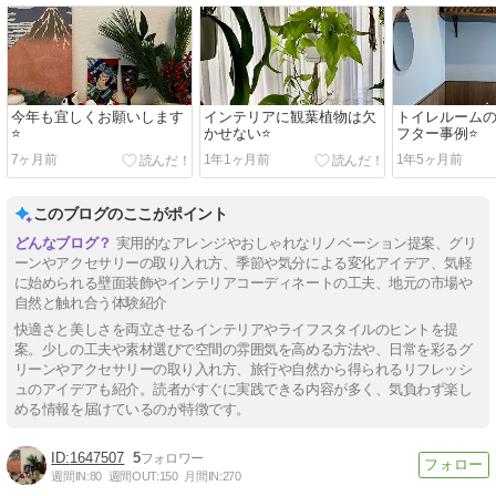
今年も宜しくお願いします
インテリアに観葉植物は欠
トイレルーム
⭐️
かせない⭐️
フター事例⭐️
7ヶ月前
1年1ヶ月前
1年5ヶ月前
このブログのここがポイント
実用的なアレンジやおしゃれなリノベーション提案、グリ
ーンやアクセサリーの取り入れ方、季節や気分による変化アイデア、気軽
に始められる壁面装飾やインテリアコーディネートの工夫、地元の市場や
自然と触れ合う体験紹介
快適さと美しさを両立させるインテリアやライフスタイルのヒントを提
案。少しの工夫や素材選びで空間の雰囲気を高める方法や、日常を彩るグ
リーンやアクセサリーの取り入れ方、旅行や自然から得られるリフレッシ
ュのアイデアも紹介。読者がすぐに実践できる内容が多く、気負わず楽し
める情報を届けているのが特徴です。
1647507
5
週間IN:
80
週間OUT:
150
月間IN:
270