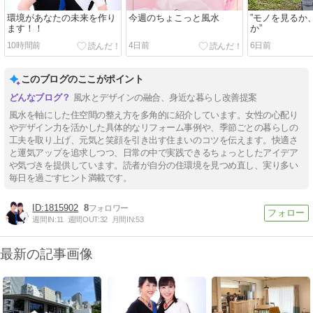
環境があなたの未来を作り
今週のちょこっと風水
”モノを見るか
ます！！
か”
10時間前
4日前
6日前
このブログのここがポイント
風水とデザインの融合、身近な暮らし改善提案
風水を軸にした住空間の整え方を多角的に紹介しています。女性の心配り
やデザイン力を活かした具体的なリフォーム事例や、季節ごとの暮らしの
工夫を取り上げ、元気と笑顔を引き出す住まいのコツを伝えます。快適さ
と運気アップを追求しつつ、日常の中で実践できるちょっとしたアイデア
や気づきを提供しています。読者が自分の住環境を見つめ直し、実り多い
毎日を過ごすヒント満載です。
1815902
8
週間IN:
11
週間OUT:
32
月間IN:
53
最新の記事画像