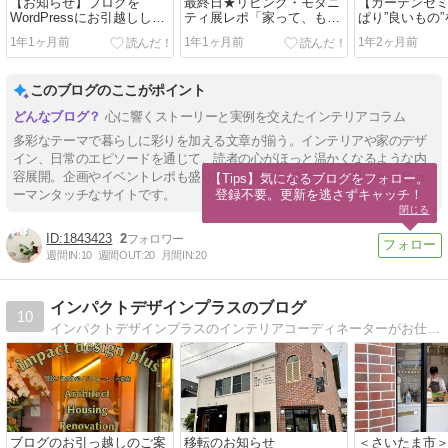
【お知らせ】ブログを
最終日★リビング・モダニ
【カーテンセ
WordPressにお引越ししま
ティ展レポ「家って、もっ
ぱり”良いもの
した♪
と自由でいい」名建築に学
い！プロが感
1年1ヶ月前
1年1ヶ月前
1年2ヶ月前
ぶ暮らしのかたち
ンセミナー
このブログのここがポイント
心に響くストーリーと実例を交えたインテリアコラム
多彩なテーマで暮らしに彩りを加える文章が揃う。インテリアや家のデザ
イン、日常のエピソードを通じて、読者の心がほっと温かくなるような内
容展開。企画やイベントレポも盛り込み、暮らしのヒントが見つかるヒュ
【Tips】気になるブログをフォロー。

登録不要。更新を逃さずキャッチ！
ーマンタッチなサイトです。
閉じる
1843423
2
週間IN:
10
週間OUT:
20
月間IN:
20
インパクトデザインプラスのブログ
10
インパクトデザインプラスのインテリアコーディネーターがお仕事、インテリアのこと、日常の何気ない日々を気ままにつぶやいています。
ブログのお引っ越しのご案
移転のお知らせ
＜さいたま市