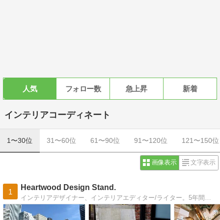
人気
フォロー数
急上昇
新着
インテリアコーディネート
1〜30位
31〜60位
61〜90位
91〜120位
121〜150位
画像表示
文字表示
Heartwood Design Stand.
1
インテリアデザイナー、インテリアエディター/ライター。5年間のアメリカ生活を経て、日本に舞い戻ってまいりました：）海外旅行、建築・インテリア、海外ドラマ、cafe巡りetc. 好きなものたちを写真とともにbloggingします♪