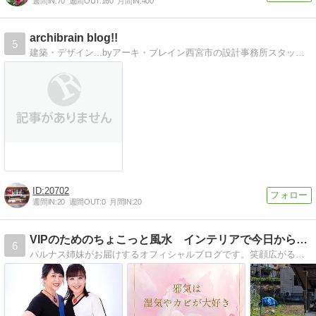
週間IN:
70
週間OUT:
160
月間IN:
400
archibrain blog!!
5
建築・デザイン...byアーキ・ブレイン西宮市の設計事務所スタッフによるblogです
20702
週間IN:
20
週間OUT:
0
月間IN:
20
VIPのためのちょこっと風水 インテリアで今日から開運！！
6
パルナス姉妹がお届けするオフィシャルブログです。笑顔広がる風水インテリアそして開運ライフをお届け致します。