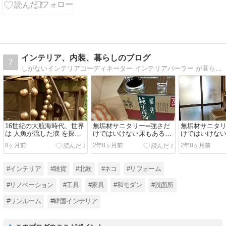
インテリア、内装、暮らしのブログ
7
しがないインテリアコーディネーター インテリアパーラー が暮らしの困った事、インテリア、内装、DIYなどについて書いているしがない記事です。フォローやコメントもお待ちしています。
16世紀の大航海時代、世界
無垢材サニタリー➖強さだ
無垢材サニタリ
は 人魚が流した涙 を探し
けではいけない床もある➖
けではいけない
求めた
浸透性塗料編
本編
8ヶ月前
2年8ヶ月前
2年8ヶ月前
#インテリア
#雑貨
#北欧
#ネコ
#リフォーム
#リノベーション
#工具
#家具
#和モダン
#洗面所
#ワンルーム
#韓国インテリア