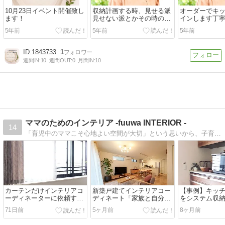
10月23日イベント開催致し
収納計画する時、見せる派
オーダーでキ
ます！
見せない派とかその時のラ
インします丁
イフステージやお客様の性
縁遠い私は食
5年前
5年前
5年前
格によっても...
愛でながら...
1843733
1
週間IN:
10
週間OUT:
0
月間IN:
10
ママのためのインテリア -fuuwa INTERIOR -
14
「育児中のママこそ心地よい空間が大切」という思いから、子育てしやすい・ママが癒されるインテリアをご提案。プランニング〜納品まで。ヒアリングを大切にあなたに合ったインテリアを提案します。自宅ワークショップ開催あり。無料相談もご利用ください。
カーテンだけインテリアコ
新築戸建てインテリアコー
【事例】キッ
ーディネーターに依頼する
ディネート「家族と自分、
をシステム収
のもOK！相談するメリッ
どちらも心地良い暮らし」
チリフォーム
71日前
5ヶ月前
8ヶ月前
トとは