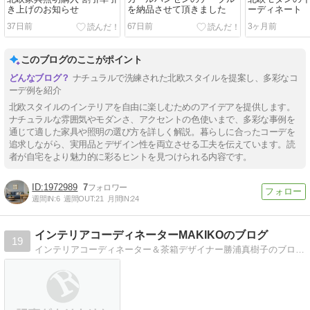
き上げのお知らせ
を納品させて頂きました
ーディネート
37日前
67日前
3ヶ月前
このブログのここがポイント
ナチュラルで洗練された北欧スタイルを提案し、多彩なコ
ーデ例を紹介
北欧スタイルのインテリアを自由に楽しむためのアイデアを提供します。
ナチュラルな雰囲気やモダンさ、アクセントの色使いまで、多彩な事例を
通じて適した家具や照明の選び方を詳しく解説。暮らしに合ったコーデを
追求しながら、実用品とデザイン性を両立させる工夫を伝えています。読
者が自宅をより魅力的に彩るヒントを見つけられる内容です。
1972989
7
週間IN:
6
週間OUT:
21
月間IN:
24
インテリアコーディネーターMAKIKOのブログ
19
インテリアコーディネーター＆茶箱デザイナー勝浦真樹子のブログ。CREAアンバサダー /Cafeglobe読者エディター/女性誌読者モデルなど