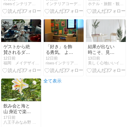
risesインテリアデザイン室
インテリアコーディネーター荒井詩万のブログ
ホテル・旅館・観光業界・インテリア業界の最新情報
室・収納リフ
のゲストハウ
ォーム
スや民泊で使
われるマット
レスやベッド
について解説
ゲストから絶
「好き」を飾
結果が出ない
賛されるダイ
る勇気。 よう
時こそ、見直
ニングを作る!
やく叶えた、
したい2つの
12日前
12日前
13日前
福岡 メイデザイン 松永真由美のインテリアブログ
risesインテリアデザイン室
美しく心地いいインテリア
本物の素材、
自分らしい住
こと
眺望を活かす
まい。
インテリア術
全て表示
飲み会と海と
山 身近で楽し
んだ連休の話
17日前
八王子みなみ野 まるとハウス