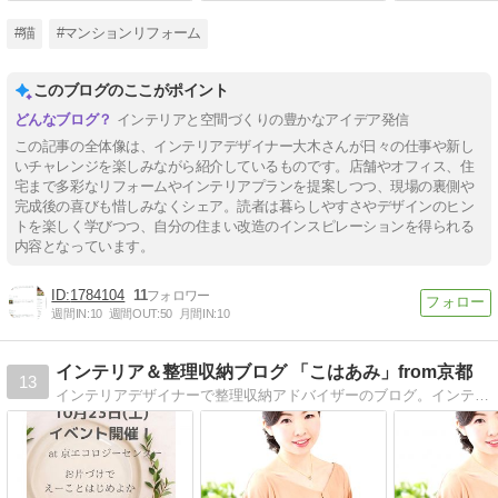
#猫
#マンションリフォーム
このブログのここがポイント
インテリアと空間づくりの豊かなアイデア発信
この記事の全体像は、インテリアデザイナー大木さんが日々の仕事や新し
いチャレンジを楽しみながら紹介しているものです。店舗やオフィス、住
宅まで多彩なリフォームやインテリアプランを提案しつつ、現場の裏側や
完成後の喜びも惜しみなくシェア。読者は暮らしやすさやデザインのヒン
トを楽しく学びつつ、自分の住まい改造のインスピレーションを得られる
内容となっています。
1784104
11
週間IN:
10
週間OUT:
50
月間IN:
10
インテリア＆整理収納ブログ 「こはあみ」from京都
13
インテリアデザイナーで整理収納アドバイザーのブログ。インテリアや整理収納、その他生活の諸々を気ままに綴っています。