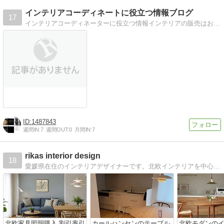
インテリアコーディネートに役立つ情報ブログ
17
インテリアコーディネーターに役立つ情報インテリアの販売はお客様の夢を叶える素敵な仕事。多彩な知識を発信していきます。
1487843
週間IN:
7
週間OUT:
0
月間IN:
7
rikas interior design
18
愛媛県在住のインテリアデザイナーです。北欧インテリアを中心に暮らしが楽しくなるインテリアについて書いています。
北欧家具照明購入 割引率引
カールハンセンのテーブル
北欧モダンの