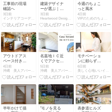
工事前の現場
建築デザイナ
今週のちょこ
確認へ
ーが選ぶ｜空
っと風水
間デザインも
3日前
3日前
4日前
インテリアコーディネーター荒井詩万のブログ
Heartwood Design Stand.
VIPのためのちょこっと風水 インテリアで今日から開運！！
魅力のBLUE
BOTTLE
COFFEE /
Art&Architecture
＃602
アウトドアス
名嘉地ＩＣ近
モチベーショ
ペース付き！
くでアクセス
ンに頼らずに
北欧スタイル
抜群♪超好立地
インテリアを
4日前
5日前
6日前
沖縄 美人アパートメント計画 推進委員会
沖縄 美人アパートメント計画 推進委員会
美しく心地いいインテリア
の家♪4LDK
物件！ロフト
仕事にする力
付き物件♪
半年かけて描
”モノを見る
表参道ヒルズ