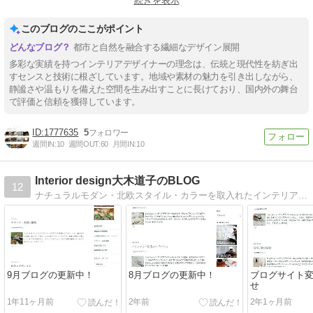
続きを表示
#インテリアから考える住まい
#フルリノベーション
このブログのここがポイント
#スケルトンリノベーション
都市と自然を融合する繊細なデザイン展開
多彩な実績を持つインテリアデザイナーの理念は、伝統と現代性を紡ぎ出
すセンスと技術に根ざしています。地域や素材の魅力を引き出しながら、
静謐さや温もりを備えた空間を生み出すことに長けており、国内外の舞台
で評価と信頼を獲得しています。
1777635
5
週間IN:
10
週間OUT:
60
月間IN:
10
Interior design大木道子のBLOG
12
ナチュラルモダン・北欧スタイル・カラーを取入れたインテリアが得意なインテリアデザイナーの日々。「長く愛せる・長く住みこなすインテリア」を紹介するブログです
9月ブログの更新中！
8月ブログの更新中！
ブログサイト
せ
1年11ヶ月前
2年前
2年1ヶ月前