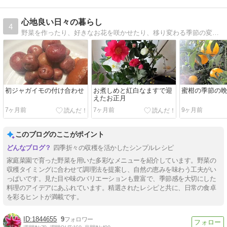
心地良い日々の暮らし
4
野菜を作ったり、好きなお花を咲かせたり、移り変わる季節の変化を楽しみながら、心地よく毎日を過ごしていきたい、そんな日々のささやかな日常を綴っています。
初ジャガイモの付け合わせ
お煮しめと紅白なますで迎
蜜柑の季節の
えたお正月
7ヶ月前
7ヶ月前
9ヶ月前
このブログのここがポイント
四季折々の収穫を活かしたシンプルレシピ
家庭菜園で育った野菜を用いた多彩なメニューを紹介しています。野菜の
収穫タイミングに合わせて調理法を提案し、自然の恵みを味わう工夫がい
っぱいです。見た目や味のバリエーションも豊富で、季節感を大切にした
料理のアイデアにあふれています。精選されたレシピと共に、日常の食卓
を彩るヒントが満載です。
1844655
9