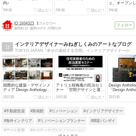
内♪
ェ、オープン
5年前
5年前
5年前
1934323
1
週間IN:
10
週間OUT:
0
月間IN:
20
インテリアデザイナーみねぎしくみのアートなブログ
11
TOKYO-JAPAN『幸せの連続する空間』インテリアデザイナーの目線の日常、アート、仕事のブログ。
国際的な建築・デザインメ
アトリエ桜梅庵の民泊セミ
Design Antho
ディア Design Anthology
ナー 「空間デザインと運営
「Design Antho
主催 「Design Anthology
の実例」
Awards」 
19日前
19日前
33日前
Awards」ノミネートのご報
ル部門/ reader
告
ートされまし
#不動産投資
#美術館
#リノベーション
#インテリアデザイナー
#海外インテリア
#リノベーションプランナー
#満室バンザイ
#アート提案
#サスティナブルリノベーション