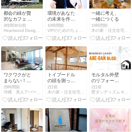
都会の緑が贅
環境があなた
一緒に考え、
沢なカフェ -
の未来を作り
一緒につくる
RACINES
ます！！
2時間30分前
10時間前
19時間前
Heartwood Design Stand.
VIPのためのちょこっと風水 インテリアで今日から開運！！
木の家・注文住宅研究室
FARM TO
PARK 池袋- /
Art&Architecture
＃603
ワクワクがと
トイプードル
モルタル外壁
まらない！秘
の頭を測って
のリフォーム
密基地のよう
格子をつくっ
完全ガイド｜
29時間前
2日前
2日前
沖縄 美人アパートメント計画 推進委員会
木の家・注文住宅研究室
壁ダンディズム KABE-DAN
な間取りの
たのに、普通
ひび割れの見
家。
に出てきたお
分け方から費
話
用・業者選び
まで