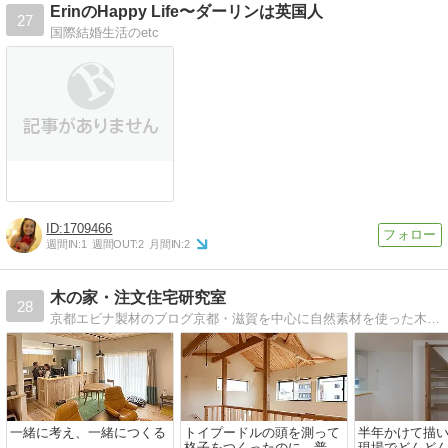
ErinのHappy Life〜ダーリンは英国人
27
国際結婚生活のetc
1709466
週間IN:
1
週間OUT:
2
月間IN:
2
木の家・注文住宅研究室
28
京都エビナ製材のブログ京都・滋賀を中心に自然素材を使った木の家・注文住宅をつくっています。
一緒に考え、一緒につくる
トイプードルの頭を測って
半年かけて描
格子をつくったのに、普通
現場でどんど