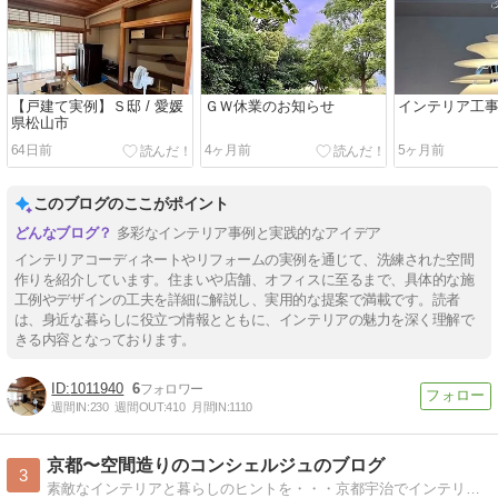
【戸建て実例】Ｓ邸 / 愛媛
ＧＷ休業のお知らせ
インテリア工
県松山市
64日前
4ヶ月前
5ヶ月前
このブログのここがポイント
多彩なインテリア事例と実践的なアイデア
インテリアコーディネートやリフォームの実例を通じて、洗練された空間
作りを紹介しています。住まいや店舗、オフィスに至るまで、具体的な施
工例やデザインの工夫を詳細に解説し、実用的な提案で満載です。読者
は、身近な暮らしに役立つ情報とともに、インテリアの魅力を深く理解で
きる内容となっております。
1011940
6
週間IN:
230
週間OUT:
410
月間IN:
1110
京都〜空間造りのコンシェルジュのブログ
3
素敵なインテリアと暮らしのヒントを・・・京都宇治でインテリアとリフォームの仕事をしています