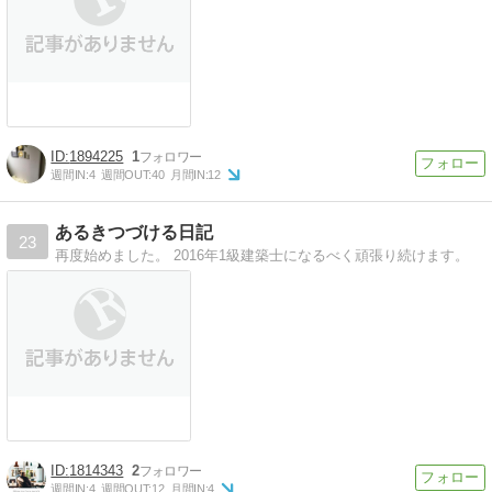
1894225
1
週間IN:
4
週間OUT:
40
月間IN:
12
あるきつづける日記
23
再度始めました。 2016年1級建築士になるべく頑張り続けます。
1814343
2
週間IN:
4
週間OUT:
12
月間IN:
4