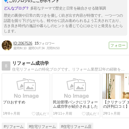
このブログのここがポイント
多彩なテーマで歴史と日常を融合させる随筆調
歴史の裏側や日常の気づきを優しく紡ぎ出す内容が特徴です。一つ一つの
話題を掘り下げながらも、軽やかに読み進められるよう工夫されており、
古き良き時代の逸話や暮らしのヒントを通じて心にゆとりと発見をもたら
します。
2067526
15
週間IN:
10
週間OUT:
34
月間IN:
50
リフォーム成功学
8
住宅リフォームの特化ブログです。リフォーム業歴12年の経験をもとに、失敗しない方法から、見積もりを安くするコツを公開しています。
プロおすすめ
民泊管理バンクにリフォー
【クリナップ 
ム成功学が紹介されました
の評判口コミ
ト、価格もプ
1年8ヶ月前
1年11ヶ月前
2年1ヶ月前
説！
#リフォーム
#住宅リフォーム
#住宅リフォーム店