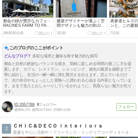
都会の緑が贅沢なカフェ -
建築デザイナーが選ぶ｜空
表参道ヒルズ
RACINES FARM TO PARK
間デザインも魅力のBLUE
ンと、この夏
池袋- / Art&Architecture＃
BOTTLE COFFEE /
ラマ / Art&Arch
2時間30分前
3日前
7日前
603
Art&Architecture＃602
601
このブログのここがポイント
多彩な場所と趣味を映す魅力的な描写
都会と自然の絶妙なバランスを描き、気軽に楽しめる時間の過ごし方を提
案します。カフェ、レストラン、ショッピング、旅先の風景を細部まで丁
寧に紹介し、生活の一瞬一瞬に潜む贅沢さを伝えます。読んでいるだけ
で、次の休日やちょっとした冒険へと誘われる心温まる内容となっていま
す。まるで友人とおしゃべりしているかのように、気取らない魅力が光り
ます。
2057789
8
週間IN:
270
週間OUT:
564
月間IN:
1200
ＣＨＩＣ＆ＤＥＣＯ ｉｎｔｅｒｉｏｒｓ
2
愛媛を中心に活動中！フリーランス・インテリアコーディネーター石山尚美の日常ブログです