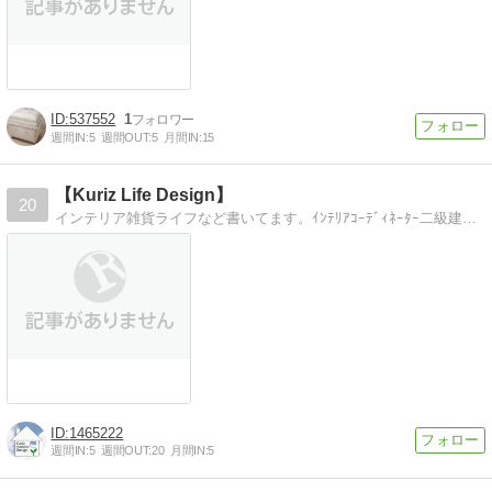
537552
1
週間IN:
5
週間OUT:
5
月間IN:
15
【Kuriz Life Design】
20
インテリア雑貨ライフなど書いてます。ｲﾝﾃﾘｱｺｰﾃﾞｨﾈｰﾀｰ二級建築士KURIZのｲﾝﾃﾘｱﾌﾞﾛｸﾞ＾-＾）
1465222
週間IN:
5
週間OUT:
20
月間IN:
5