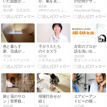
いた図面が、
か、氣を見る
の空間デザイ
現場でどんど
か”
ンと、この夏
6日前
6日前
7日前
木の家・注文住宅研究室
VIPのためのちょこっと風水 インテリアで今日から開運！！
Heartwood Design Stand.
ん変わってい
観たい海外ド
ったお話。
ラマ /
Art&Architecture
＃601
色と暮らす
子ガラスたち
左官のプロが
家、完成が近
のイタズラ
語る洗い出し
づいてきまし
の仕上げ方と
7日前
9日前
10日前
インテリアコーディネーター荒井詩万のブログ
八王子みなみ野 まるとハウス
壁ダンディズム KABE-DAN
た！
ポイント|ヤブ
原「ストーン
フィーネ」イ
ンタビュー
旅と花のサロ
現場打合せが
エアビーアン
ン｜世界観を
続く
ドビーの寝具
整える化粧
とは? Airbnb
10日前
10日前
11日前