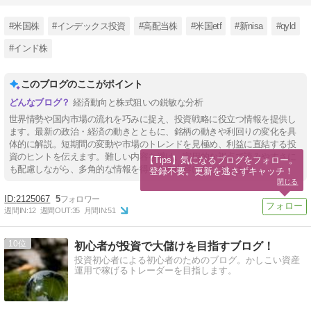
#米国株
#インデックス投資
#高配当株
#米国etf
#新nisa
#qyld
#インド株
このブログのここがポイント
経済動向と株式狙いの鋭敏な分析
世界情勢や国内市場の流れを巧みに捉え、投資戦略に役立つ情報を提供し
ます。最新の政治・経済の動きとともに、銘柄の動きや利回りの変化を具
体的に解説。短期間の変動や市場のトレンドを見極め、利益に直結する投
資のヒントを伝えます。難しい内容を避け、実用的な視点で読みやすさに
【Tips】気になるブログをフォロー。

も配慮しながら、多角的な情報を得られる内容になっています。
登録不要。更新を逃さずキャッチ！
閉じる
2125067
5
週間IN:
12
週間OUT:
35
月間IN:
51
10
初心者が投資で大儲けを目指すブログ！
投資初心者による初心者のためのブログ。かしこい資産
運用で稼げるトレーダーを目指します。