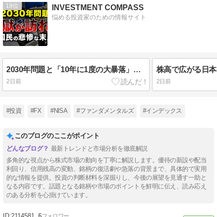
19
INVESTMENT COMPASS
悩める投資家のための情報サイト
2030年問題と「10年に1度の大暴落」にどう備える？日本の未来と資産を守る3つの防衛策
2日前
2日前
#投資
#FX
#NISA
#ファンダメンタルズ
#インデックス
このブログのここがポイント
最新トレンドと市場分析を徹底解説
多角的な視点から株式市場の動向を丁寧に解説します。優待の新設や配当
利回り、信用残高の変動、銘柄の復活劇や急落の背景まで、具体的で実用
的な情報を提供。投資の判断材料を深掘りし、今後の展望を見通す一助と
なる内容です。話題となる銘柄や市場のポイントを鮮明に伝え、読み応え
のある分析を心掛けています。
2114581
6