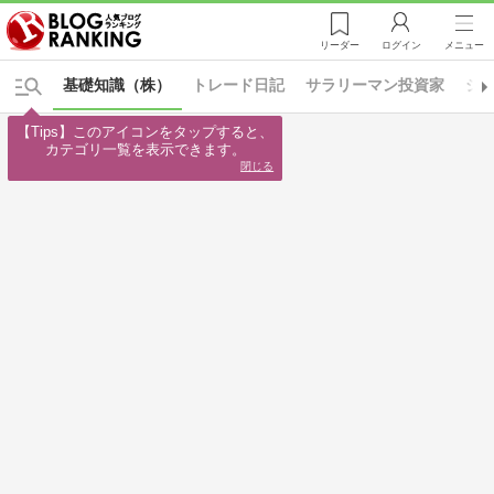
リーダー
ログイン
メニュー
基礎知識（株）
トレード日記
サラリーマン投資家
シ
【Tips】このアイコンをタップすると、

カテゴリ一覧を表示できます。
閉じる