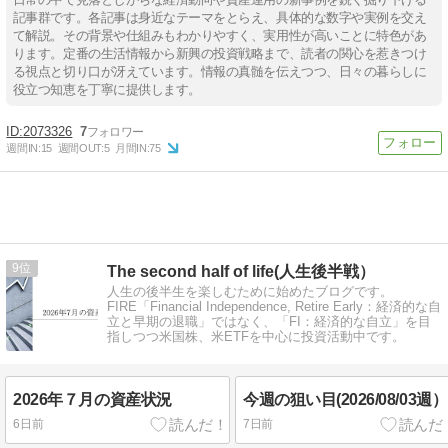
記事群です。各記事は身近なテーマをとらえ、具体的な数字や実例を交え
て解説。その背景や仕組みもわかりやすく、実用性が高いことに特色があ
ります。定番の生活情報から新興の投資戦略まで、読者の関心を惹きつけ
る視点と切り口が冴えています。情報の真髄を伝えつつ、日々の暮らしに
役立つ知恵を丁寧に提供します。
2073326
7
週間IN:
15
週間OUT:
5
月間IN:
75
9
The second half of life(人生後半戦）
人生の後半生を楽しむために始めたブログです。
FIRE「Financial Independence, Retire Early：経済的な自
立と早期の退職」ではなく、「FI：経済的な自立」を目
指しつつ米国株、米ETFを中心に投資活動中です。
2026年７月の資産状況
今週の狙い目(2026/08/03週）
6日前
7日前