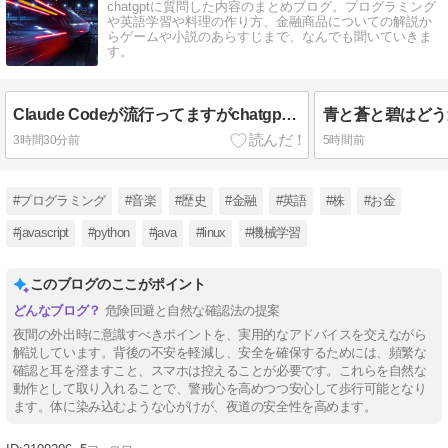
chatgptに質問した内容のまとめブログ。プログラミング
や英語学習や料理の作り方、金融商品についての解説か
らゲームや小説のあらすじまで、なんでも聞いていきま
す。
Claude Codeが流行ってますがchatgpt的に見て彼はイケてますか？
青と蒼と碧はどう
3時間30分前
5時間前
#プログラミング
#音楽
#歴史
#金融
#英語
#株
#お金
#javascript
#python
#java
#linux
#機械学習
このブログのここがポイント
危険回避と自然な確認法の提案
夜間の外出時に意識すべきポイントを、実用的なアドバイスを交えながら
解説しています。背後の不安を軽減し、安全を確保するためには、頻繁な
確認と耳を澄ますこと、スマホは控えることが必要です。これらを自然な
動作として取り入れることで、警戒心を高めつつ安心して歩行可能となり
ます。体に染み込むような心がけが、夜道の安全性を高めます。