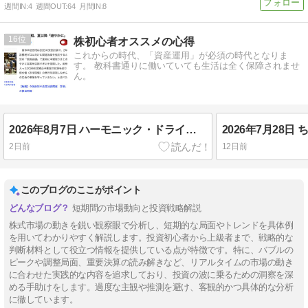
週間IN:
4
週間OUT:
64
月間IN:
8
16
株初心者オススメの心得
これからの時代、「資産運用」が必須の時代となりま
す。 教科書通りに働いていても生活は全く保障されませ
ん。
2026年8月7日 ハーモニック・ドライブとダイフクの決算を受けて、、、
2日前
12日前
このブログのここがポイント
短期間の市場動向と投資戦略解説
株式市場の動きを鋭い観察眼で分析し、短期的な局面やトレンドを具体例
を用いてわかりやすく解説します。投資初心者から上級者まで、戦略的な
判断材料として役立つ情報を提供している点が特徴です。特に、バブルの
ピークや調整局面、重要決算の読み解きなど、リアルタイムの市場の動き
に合わせた実践的な内容を追求しており、投資の波に乗るための洞察を深
める手助けをします。過度な主観や推測を避け、客観的かつ具体的な分析
に徹しています。