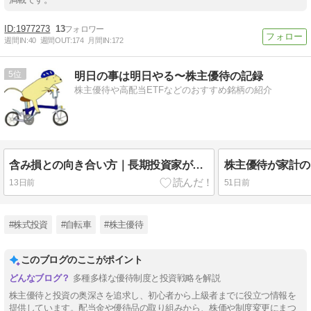
1977273
13
週間IN:
40
週間OUT:
174
月間IN:
172
5
明日の事は明日やる〜株主優待の記録
株主優待や高配当ETFなどのおすすめ銘柄の紹介
含み損との向き合い方｜長期投資家が冷静さを取り戻すための思考法
13日前
51日前
#株式投資
#自転車
#株主優待
このブログのここがポイント
多種多様な優待制度と投資戦略を解説
株主優待と投資の奥深さを追求し、初心者から上級者までに役立つ情報を
提供しています。配当金や優待品の取り組みから、株価や制度変更にまつ