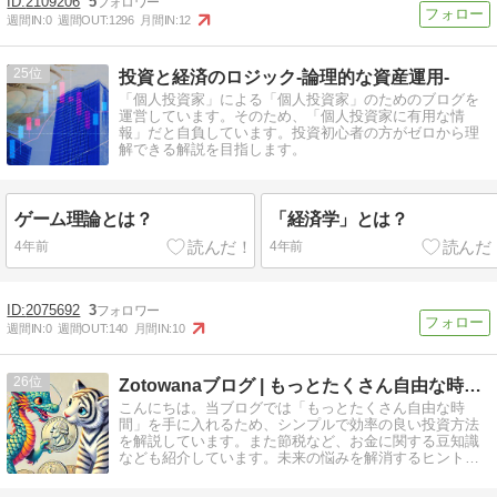
2109206
5
週間IN:
0
週間OUT:
1296
月間IN:
12
25
投資と経済のロジック-論理的な資産運用-
「個人投資家」による「個人投資家」のためのブログを
運営しています。そのため、「個人投資家に有用な情
報」だと自負しています。投資初心者の方がゼロから理
解できる解説を目指します。
ゲーム理論とは？
「経済学」とは？
4年前
4年前
2075692
3
週間IN:
0
週間OUT:
140
月間IN:
10
26
Zotowanaブログ | もっとたくさん自由な時間を
こんにちは。当ブログでは「もっとたくさん自由な時
間」を手に入れるため、シンプルで効率の良い投資方法
を解説しています。また節税など、お金に関する豆知識
なども紹介しています。未来の悩みを解消するヒントが
きっと見つかります。