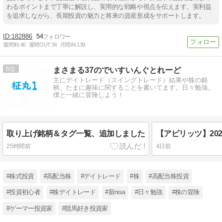
わるポイントまで丁寧に解説し、実用的な戦略や視点を伝えます。実利益
を追求しながら、長期投資の魅力と将来の資産形成をサポートします。
182886
54
週間IN:
40
週間OUT:
34
月間IN:
139
6
まさまる37のでいすいんぐとれーど
主にデイトレード（スイングトレード）結果や株の銘
柄、たまに趣味に関することを書いてます。日々勉強。
僕と一緒に冒険しよう！
取り上げ銘柄＆タグ一覧、追加しました
25時間前
4日前
#株式投資
#高配当株
#デイトレード
#株
#高配当株投資
#投資初心者
#株デイトレード
#新nisa
#日々勉強
#株の冒険
#ゲーマー投資家
#競馬好き投資家