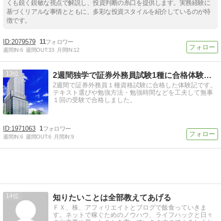
くも鋭く鋭敏な視点で解説し、投資判断の糸口を提供します。実務経験に
基づくリアルな事情とともに、多彩な投資スタイルを紹介しているのが特
徴です。
2079579
11
週間IN:
6
週間OUT:
33
月間IN:
12
13
2週間独学で証券外務員試験1種に合格体験ブログ
2週間で証券外務員１種資格試験に合格した体験記です。
テキスト選びや勉強方法・勉強時間などを工夫して無事
１回の受験で合格しました。
1971063
1
週間IN:
6
週間OUT:
6
月間IN:
9
14
知りたいことは全部教えてあげる
ＦＸ、株、アフィリエイトとブログで飯食っていきま
す。ネットで稼ぐためのノウハウ、ライフハックと日々