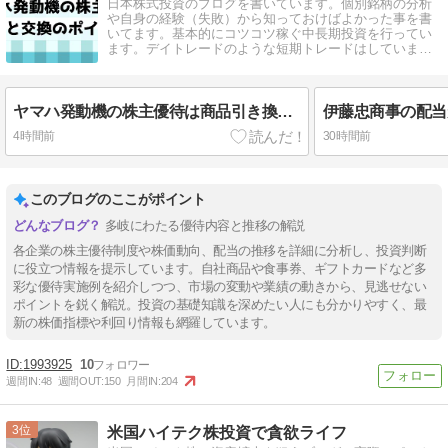
日本株式投資のブログを書いています。個別銘柄の分析
や自身の経験（失敗）から知っておけばよかった事を書
いてます。基本的にコツコツ稼ぐ中長期投資を行ってい
ます。デイトレードのような短期トレードはしていませ
ん。
ヤマハ発動機の株主優待は商品引き換えポイント・株価はレンジ気味の推移から急上昇【7272】
4時間前
30時間前
このブログのここがポイント
多岐にわたる優待内容と推移の解説
各企業の株主優待制度や株価動向、配当の推移を詳細に分析し、投資判断
に役立つ情報を提示しています。自社商品や食事券、ギフトカードなど多
彩な優待実施例を紹介しつつ、市場の変動や業績の動きから、見逃せない
ポイントを鋭く解説。投資の基礎知識を深めたい人にも分かりやすく、最
新の株価指標や利回り情報も網羅しています。
1993925
10
週間IN:
48
週間OUT:
150
月間IN:
204
3
米国ハイテク株投資で貪欲ライフ