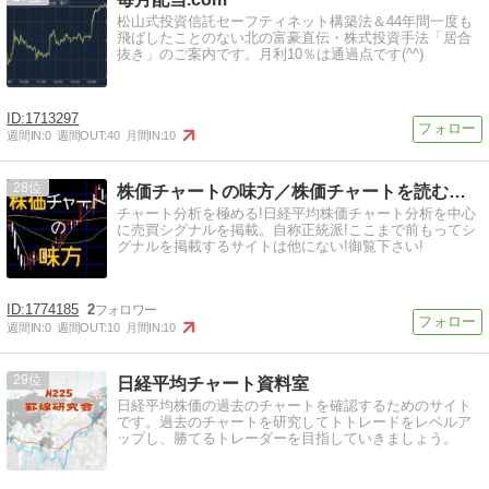
松山式投資信託セーフティネット構築法＆44年間一度も
飛ばしたことのない北の富豪直伝・株式投資手法「居合
抜き」のご案内です。月利10％は通過点です(^^)
1713297
週間IN:
0
週間OUT:
40
月間IN:
10
28
株価チャートの味方／株価チャートを読む〜解る売買ポイント
チャート分析を極める!日経平均株価チャート分析を中心
に売買シグナルを掲載。自称正統派!ここまで前もってシ
グナルを掲載するサイトは他にない!御覧下さい!
1774185
2
週間IN:
0
週間OUT:
10
月間IN:
10
29
日経平均チャート資料室
日経平均株価の過去のチャートを確認するためのサイト
です。過去のチャートを研究してトトレードをレベルア
ップし、勝てるトレーダーを目指していきましょう。