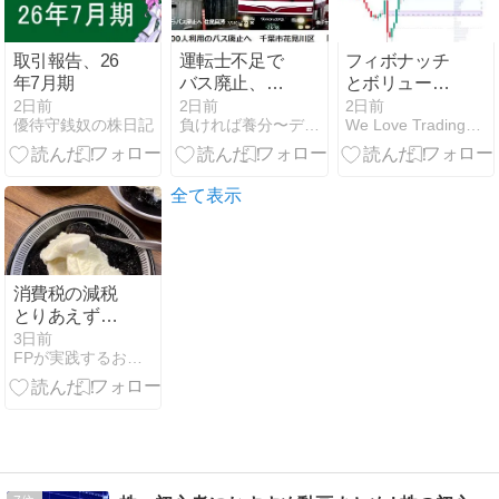
取引報告、26
運転士不足で
フィボナッチ
年7月期
バス廃止、今
とボリューム
後も増えるだ
プロファイル
2日前
2日前
2日前
優待守銭奴の株日記
負ければ養分〜デイトレ後悔日誌
We Love TradingView
ろうな
が合体した
ぁ・・・
「Fib-
Weighted
Volume
全て表示
Profiles」
消費税の減税
とりあえずや
ってみてね
3日前
FPが実践するお金の知恵を磨く勉強会