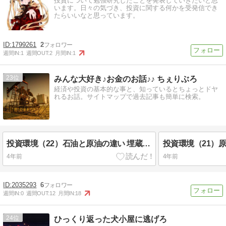
投資について勉強研究したことを発表していきたいと思
います。日々の気づき、投資に関する何かを受発信でき
たらいいなと思っています。
1799261
2
週間IN:
1
週間OUT:
2
月間IN:
1
23
みんな大好き♪お金のお話♪♪ ちぇりぶろ
経済や投資の基本的な事と、知っているとちょっとドヤ
れるお話。サイトマップで過去記事も簡単に検索。
投資環境（22）石油と原油の違い 埋蔵量 電力料金とガソリン代 等々
4年前
4年前
2035293
6
週間IN:
0
週間OUT:
12
月間IN:
18
24
ひっくり返った犬小屋に逃げろ