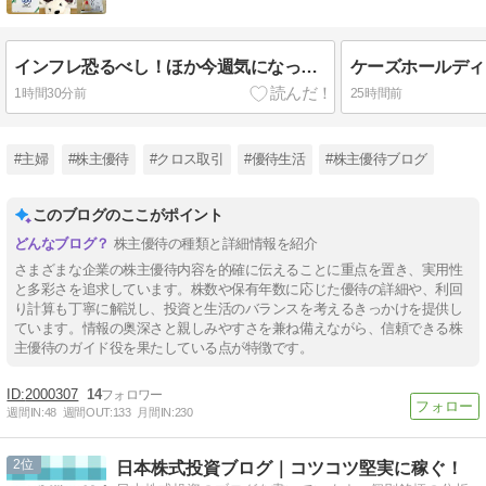
インフレ恐るべし！ほか今週気になった優待系IR情報などまとめ
1時間30分前
25時間前
#主婦
#株主優待
#クロス取引
#優待生活
#株主優待ブログ
このブログのここがポイント
株主優待の種類と詳細情報を紹介
さまざまな企業の株主優待内容を的確に伝えることに重点を置き、実用性
と多彩さを追求しています。株数や保有年数に応じた優待の詳細や、利回
り計算も丁寧に解説し、投資と生活のバランスを考えるきっかけを提供し
ています。情報の奥深さと親しみやすさを兼ね備えながら、信頼できる株
主優待のガイド役を果たしている点が特徴です。
2000307
14
週間IN:
48
週間OUT:
133
月間IN:
230
2
日本株式投資ブログ｜コツコツ堅実に稼ぐ！