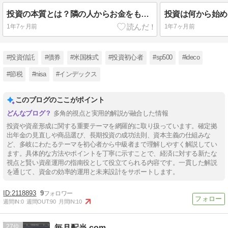
投資の本質とは？隣の人からお金をもらう仕組み【資本主義と格差のメカニズム】
1年7ヶ月前
1年7ヶ月前
#投資信託
#債券
#米国株式
#投資初心者
#sp500
#ideco
#節税
#nisa
#インデックス
このブログのここがポイント
多角的視点と実用的解説が融合した情報
投資や資産形成に関する重要テーマを網羅的に取り扱っています。確定拠
出年金の見直しや商品選び、長期投資の成功法則、資本主義の仕組みな
ど、多岐にわたるテーマを初心者から中級者まで理解しやすく解説してい
ます。具体的な方法やポイントを丁寧に示すことで、経済に対する新たな
視点と賢い資産運用の指南役として役立てられる内容です。一貫した解説
を通じて、資金の効率的運用と未来設計をサポートします。
2118893
9
週間IN:
0
週間OUT:
90
月間IN:
10
27
毎月配当.com