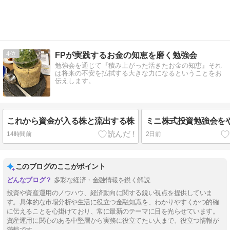
4
FPが実践するお金の知恵を磨く勉強会
勉強会を通じて『積み上がった活きたお金の知恵』それ
は将来の不安を払拭する大きな力になるということをお
伝えします。
これから資金が入る株と流出する株
ミニ株式投資勉強会を
14時間前
2日前
このブログのここがポイント
多彩な経済・金融情報を鋭く解説
投資や資産運用のノウハウ、経済動向に関する鋭い視点を提供していま
す。具体的な市場分析や生活に役立つ金融知識を、わかりやすくかつ的確
に伝えることを心掛けており、常に最新のテーマに目を光らせています。
資産運用に関心のある中堅層から実務に役立てたい人まで、役立つ情報が
満載です。