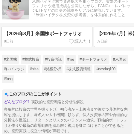
米国ハイテク株で資産拡大を狙うブログ。実際のポート
フォリオや運用成績を公開しながら、FANG+・レバレッ
ジETFなどの自身の戦略をリアルに解説しています。
「米国ハイテク株投資の参考書」を体系的に作ることを
目標としています。
【2026年8月】米国株ポートフォリオ公開｜8～9月は夏枯れ相場？今は買い時か売り時か
8日前
39日前
#米国株
#株式投資
#投資信託
#fire
#ポートフォリオ
#米国etf
#レバレッジ
#nisa
#銘柄分析
#株式投資情報
#nasdaq100
#fang
このブログのここがポイント
実践的な投資戦略と分析法解説
多角的に投資の世界を掘り下げ、初心者から上級者まで役立つ具体的な内
容を提供します。著名人や大手機関に頼らず、個人投資家の声や合理的な
分析法を重視し、リターンとリスクのバランスを追求。戦略的ポートフォ
リオ作りや最新の市場動向を読み解く視点を身につけることができるた
め、投資実践に役立つ情報が満載です。