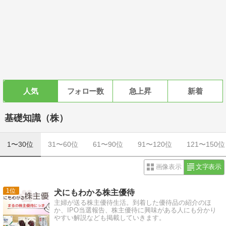
人気
フォロー数
急上昇
新着
基礎知識（株）
1〜30位
31〜60位
61〜90位
91〜120位
121〜150位
画像表示
文字表示
1
犬にもわかる株主優待
主婦が送る株主優待生活。到着した優待品の紹介のほ
か、IPO当選報告、株主優待に興味がある人にも分かり
やすい解説なども掲載していきます。