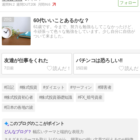
週間IN:
2
週間OUT:
206
月間IN:
6
20
60代いいことあるかな？
61歳です。今まで、努力も勉強もしてこなかったけど、
今頑張って色々な勉強をしています。少し自分に自信が
ついて来ました。
友達が仕事をくれた
パチンコは恐ろしい‼
7日前
15日前
#日記
#株式投資
#ダイエット
#サーフィン
#障害者
#株式投資初心者
#株式投資基礎知識
#FX_暗号資産
#日本の各地の波
このブログのここがポイント
幅広いテーマと端的な表現力
さまざまなテーマを取り上げながら、簡潔かつ鋭い文章で伝えるのが特徴