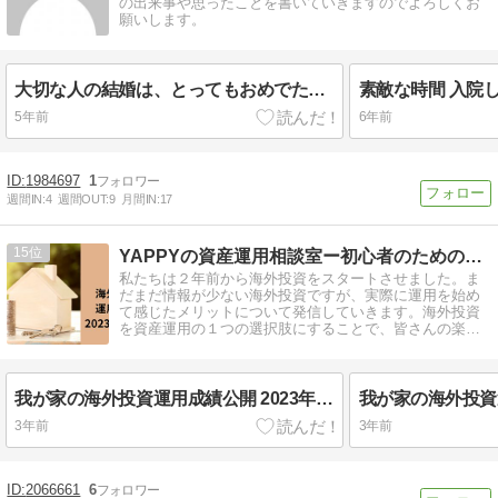
の出来事や思ったことを書いていきますのでよろしくお
願いします。
大切な人の結婚は、とってもおめでたい！
素敵な時間 入院
5年前
6年前
1984697
1
週間IN:
4
週間OUT:
9
月間IN:
17
15
YAPPYの資産運用相談室ー初心者のための海外投資応援ブログ
私たちは２年前から海外投資をスタートさせました。ま
だまだ情報が少ない海外投資ですが、実際に運用を始め
て感じたメリットについて発信していきます。海外投資
を資産運用の１つの選択肢にすることで、皆さんの楽し
い投資ライフを応援します！
我が家の海外投資運用成績公開 2023年1月
3年前
3年前
2066661
6