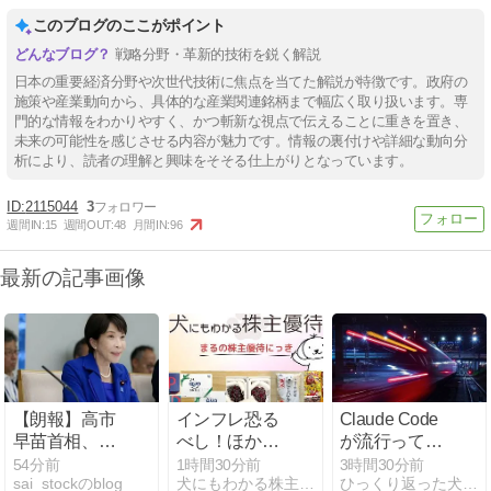
このブログのここがポイント
戦略分野・革新的技術を鋭く解説
日本の重要経済分野や次世代技術に焦点を当てた解説が特徴です。政府の
施策や産業動向から、具体的な産業関連銘柄まで幅広く取り扱います。専
門的な情報をわかりやすく、かつ斬新な視点で伝えることに重きを置き、
未来の可能性を感じさせる内容が魅力です。情報の裏付けや詳細な動向分
析により、読者の理解と興味をそそる仕上がりとなっています。
2115044
3
週間IN:
15
週間OUT:
48
月間IN:
96
最新の記事画像
【朗報】高市
インフレ恐る
Claude Code
早苗首相、
べし！ほか今
が流行ってま
3000万の公用
週気になった
すがchatgpt的
54分前
1時間30分前
3時間30分前
sai_stockのblog
犬にもわかる株主優待
ひっくり返った犬小屋に逃げろ
車でタバコを
優待系IR情報
に見て彼はイ