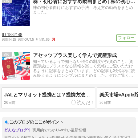
7
株・初心者におすすめ動画まとめ | 株の初心者向けにおすす…
株の初心者向けにおすすめ手法、考え方の動画をまとめ
ました。
1882148
週間IN:
15
週間OUT:
5
月間IN:
85
8
アセッツプラス楽しく学んで資産形成
知っているようで知らない税金の制度や投資のこと。資
産形成にプラスとなる情報を楽しく気軽にご覧いただけ
るように記事をまとめています。どの記事も3分以内に読
み終えるようにシンプルにまとめました。ぜひご覧くだ
さい。
JALとマリオット提携とは？提携方法は？
26日前
26日前
このブログのここがポイント
実用的でわかりやすい最新情報
日常の中で見落としがちな経済動向や資産運用の新事例を鋭く掘り下げる