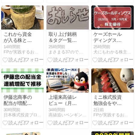
7月第5週の注
目株「その後
の明暗」
これから資金
取り上げ銘柄
ケーズホール
が入る株と流
＆タグ一覧、
ディングス
出する株
追加しました
（8282）株主
14時間前
25時間前
25時間前
FPが実践するお金の知恵を磨く勉強会
まさまる37のでいすいんぐとれーど
犬にもわかる株主優待
優待 ケーズデ
ンキ全店舗で
使える優待券
（3月・9月末
優待）
伊藤忠商事の
上場来高値レ
ミニ株式投資
配当が増配推
ビュー（月
勉強会をやり
移・株価は下
次）｜上場来
ます
30時間前
34時間前
2日前
日本株式投資ブログ｜コツコツ堅実に稼ぐ！
高値追いペンギンの観測所
FPが実践するお金の知恵を磨く勉強会
落場面もある
高値の更新銘
が上昇が強い
柄をデータで
推移【8001】
振り返るバッ
クナンバー一