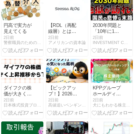
覧
円高で実力が
【RDL（再配
2030年問題と
見えてくる
線層）とは？
「10年に1度
──ポスト
の大暴落」に
2日前
2日前
2日前
警察職員のための資産形成
アメリカンの資本論
INVESTMENT COMPASS
CoWoS時代を
どう備える？
支える次世代
日本の未来と
パッケージン
資産を守る3
グ技術】
つの防衛策
ダイフクの株
【ピックアッ
KPPグループ
価が大きく上
プ！】2026年
ホールディン
昇後に下落推
8月7日の気に
グス（9274）
2日前
2日前
2日前
日本株式投資ブログ｜コツコツ堅実に稼ぐ！
高値追いペンギンの観測所
犬にもわかる株主優待
移・配当は増
なった銘柄
株主優待
配推移
1,000円分の図
【6383】
書カード
NEXT（3月・
9月末優待）