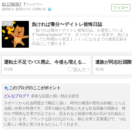
1796357
7
週間IN:
8
週間OUT:
0
月間IN:
40
11
負ければ養分〜デイトレ後悔日誌
「負ければ養分〜デイトレ後悔日誌」を運営していま
す“trading-logbook”です。日々のデイトレ収支や、負けま
くってた時期から収支トントンになるまでの成長記録を
日誌にして綴ります。
運転士不足でバス廃止、今後も増えるだろうなぁ・・・
2日前
4日前
このブログのここがポイント
多様な話題と鋭い視点を提供
スポーツから社会問題まで幅広く扱い、時代の潮流や変化を的確にとらえ
る鋭い分析が特徴です。日常の細かな変化と大きな社会現象の両面を、軽
やかで明快な文章で伝えており、読まれると知識や視点が広がる仕組みと
なっています。フランクな語り口ながらも、核心を突く言葉選びで、つね
に新しい発見と気づきをもたらしてくれます。