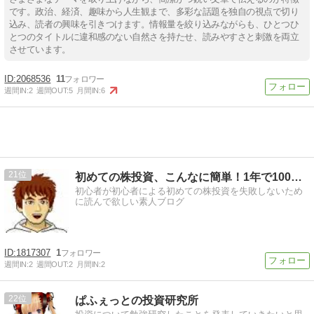
です。政治、経済、趣味から人生観まで、多彩な話題を独自の視点で切り
込み、読者の興味を引きつけます。情報量を絞り込みながらも、ひとつひ
とつのタイトルに違和感のない自然さを持たせ、読みやすさと刺激を両立
させています。
2068536
11
週間IN:
2
週間OUT:
5
月間IN:
6
21
初めての株投資、こんなに簡単！1年で100万損したから解る株
初心者が初心者による初めての株投資を失敗しないため
に読んで欲しい素人ブログ
1817307
1
週間IN:
2
週間OUT:
2
月間IN:
2
22
ぱふぇっとの投資研究所