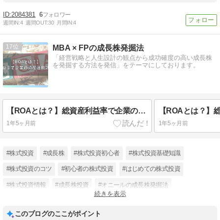
2084381
6
週間IN:
4
週間OUT:
30
月間IN:
4
17
MBA × FPの成長株発掘法
「経営戦略と人生設計の観点から成功確度の高い成長株
を発掘する方法を発信」をテーマにしております。
【ROAとは？】総資産利益率で企業の資産運用効率を分析
1年5ヶ月前
1年5ヶ月前
#株式投資
#成長株
#株式投資初心者
#株式投資基礎知識
#株式投資のコツ
#初心者の株式投資
#はじめての株式投資
#株式投資情報
#成長株投資
#オニールの成長株発掘法
続きを表示
#株式投資手法
このブログのここがポイント