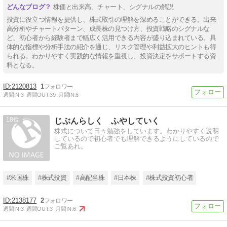
株価と出来高、チャート、シグナルの解説
投資に役立つ情報を提供し、株式取引の理解を深めることができる。出来
高分析やチャートパターン、成長株の見つけ方、投資戦略のシグナルな
ど、初心者から経験者まで幅広く活用できる内容が盛り込まれている。具
体的な指標や分析手法の紹介を通じ、リスク管理や利益拡大のヒントも得
られる。わかりやすく実践的な情報を重視し、投資決定をサポートする資
料となる。
2120813
1
週間IN:
3
週間OUT:
39
月間IN:
6
18
じぶんらしく ふやしていく
株式について日々勉強をしています。わかりやすく説明
しているので初心者でも理解できるようにしているので
ご覧あれ。
#米国株
#株式投資
#高配当株
#日本株
#株式投資初心者
2138177
2
週間IN:
3
週間OUT:
3
月間IN:
6