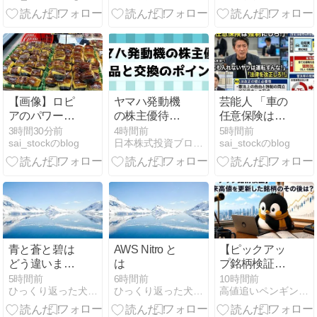
吸うのが至福
などまとめ
ケてますか？
の時間
【画像】ロピ
ヤマハ発動機
芸能人 「車の
アのパワー全
の株主優待は
任意保険は強
開おにぎり
商品引き換え
制にしろ、保
3時間30分前
4時間前
5時間前
sai_stockのblog
日本株式投資ブログ｜コツコツ堅実に稼ぐ！
sai_stockのblog
444円 魅力的
ポイント・株
険にも入れな
すぎて草ｗｗ
価はレンジ気
いヤツは運転
ｗｗｗｗｗ
味の推移から
すんな！法律
急上昇
を改正し
【7272】
ろ！！」
青と蒼と碧は
AWS Nitro と
【ピックアッ
どう違います
は
プ銘柄検証】
か？
上場来高値を
5時間前
6時間前
10時間前
ひっくり返った犬小屋に逃げろ
ひっくり返った犬小屋に逃げろ
高値追いペンギンの観測所
更新した銘柄
のその後は？