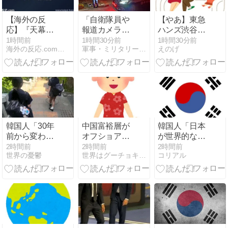
応援してや
していた
る」
ら……
【海外の反
「自衛隊員や
【やあ】東急
応】『天幕の
報道カメラマ
ハンズ渋谷店
ジャードゥー
ンのフリをし
の前にある木
1時間前
1時間30分前
1時間30分前
海外の反応.com【外国人の反応まとめ】
軍事・ミリタリー速報
えのげ
ガル』7
て泥棒を…」
が“くつろぎす
話、“日常
500万円分の
ぎ”だと話題に
回”に見せて帝
預金通帳を盗
ｗｗｗ
国分裂の種を
まれた高齢女
仕込む構成に
性が明かす被
海外脱帽 「シ
害！
タラは隠密力
マイナス、ハ
韓国人「30年
中国富裕層が
韓国人「日本
ッタリ最大
前から変わら
オフショア課
が世界的な観
値」
ない日本の女
税で青息吐
光大国として
2時間前
2時間前
2時間前
世界の憂鬱
世界はグーチョキパー｜海外の反応まとめ
コリアル
子高生の姿に
息！（海外の
認められてい
韓国人が衝
反応）
る理由がこち
撃！何故変わ
ら・・・」
らないデザイ
ンの制服や革
靴を着用し続
けるのか？」