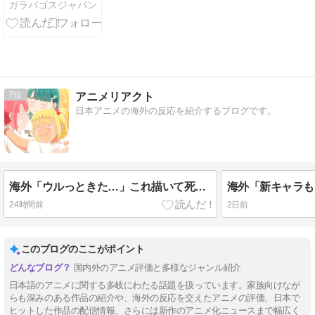
ガラパゴスジャパン
日本を見てみ
ろよ！…とか
いう論調。ス
ケープゴート
だろ」
7
アニメリアクト
日本アニメの海外の反応を紹介するブログです。
海外「ウルっときた…」これ描いて死ね 第6話の海外反応
24時間前
2日前
このブログのここがポイント
国内外のアニメ評価と多様なジャンル紹介
日本語のアニメに関する多岐にわたる話題を扱っています。家族向けなが
らも深みのある作品の紹介や、海外の反応を交えたアニメの評価、日本で
ヒットした作品の配信情報、さらには新作のアニメ化ニュースまで幅広く