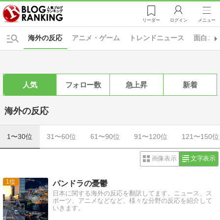
リーダー
ログイン
メニュー
海外の反応
アニメ・ゲーム
トレンドニュース
面白ニ
人気
フォロー数
急上昇
新着
海外の反応
1〜30位
31〜60位
61〜90位
91〜120位
121〜150位
画像表示
文字表示
1
パンドラの憂鬱
日本に関する海外の反応を翻訳してます。ニュース、ス
ポーツ、アニメなどなど、様々な分野の反応を紹介して
いきます。