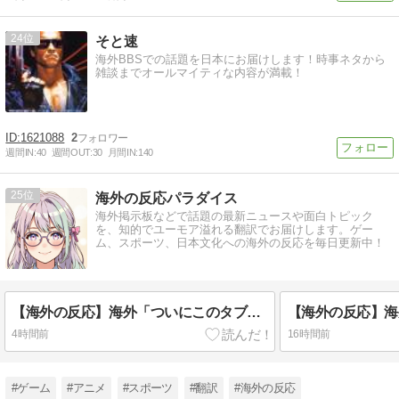
24
そと速
海外BBSでの話題を日本にお届けします！時事ネタから
雑談までオールマイティな内容が満載！
1621088
2
週間IN:
40
週間OUT:
30
月間IN:
140
25
海外の反応パラダイス
海外掲示板などで話題の最新ニュースや面白トピック
を、知的でユーモア溢れる翻訳でお届けします。ゲー
ム、スポーツ、日本文化への海外の反応を毎日更新中！
【海外の反応】海外「ついにこのタブーに踏み込んだか！」VTuber一条莉々華が『結婚や恋愛の自由』について語った配信に、海外から称賛と共感の嵐！
4時間前
16時間前
#ゲーム
#アニメ
#スポーツ
#翻訳
#海外の反応