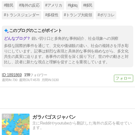
#難民
#海外の反応
#アメリカ
#lgbtq
#移民
#トランスジェンダー
#多様性
#トランプ大統領
#ポリコレ
このブログのここがポイント
鋭い切り口と多角的な事例紹介、社会現象への洞察
多様な国際的事件を通じて、文化や価値観の違い、社会の複雑さを浮き彫
りにしています。記事は鮮烈な表現と具体的な事例を絡めながら、多文化
共生の真実に迫ります。各事件の背景を深く掘り下げ、世の中の動きと対
比し、読者に新たな視点と理解を促すことを重視しています。
1891869
159
週間IN:
730
週間OUT:
4570
月間IN:
3130
6
ガラパゴスジャパン
主にRedditやyoutubeから翻訳した海外の反応を載せてい
ます。