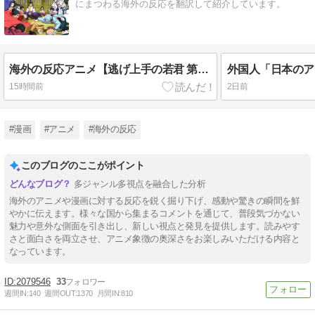
にまつわる海外の反応を翻訳して紹介しています。
海外の反応アニメ【逃げ上手の若君 第二期】第16話感想「中世の戦いに戦車持ってきた奴がいるぞｗｗｗ」
15時間前
2日前
#漫画
#アニメ
#海外の反応
このブログのここがポイント
多ジャンル多視点を融合した分析
海外のアニメや漫画に対する反応を鋭く掘り下げ、感動や驚きの瞬間を鮮
やかに伝えます。様々な国から集まるコメントを通じて、普段気づかない
魅力や意外な側面を引き出し、新しい視点と発見を提供します。読みやす
さと面白さを両立させ、アニメ象徴の奥深さをお楽しみいただける内容と
なっています。
2079546
33
週間IN:
140
週間OUT:
1370
月間IN:
810