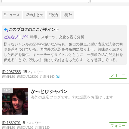
#ニュース
#2chまとめ
#政治
#海外
このブログのここがポイント
時事、スポーツ、文化を鋭く分析
様々なジャンルの記事を扱いながらも、独自の視点と鋭い表現で読者の興
味を惹きつけている。国内外の話題を多角的に取り上げ、興味深く深堀り
した内容を提供。キャッチーなタイトルとともに、一歩踏み込んだ見解を
伝えることで、読む人に新たな気付きをもたらすことを意識している。
2087585
15
週間IN:
50
週間OUT:
25300
月間IN:
140
23
かっとびジャパン
海外の反応ブログです。旬な話題をお届けします
1869701
5
週間IN:
50
週間OUT:
30
月間IN:
120