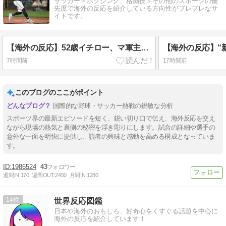
サッカー＞ボクシング、格闘技＞その他のスポーツの優
先度で海外の反応を紹介している方向性がブレブレなサ
イトです。
【海外の反応】52歳イチロー、マ軍主催のホームラン競争で柵越えを連発「現役時代の噂は本当だったんだな…」
7時間前
17時間前
このブログのここがポイント
国際的な野球・サッカー熱戦の鋭敏な分析
スポーツ界の最新エピソードを短く、鋭い切り口で伝え、海外反応を交え
ながら現場の熱気と裏側の秘密を浮き彫りにします。試合の詳細や選手の
意外な一面を明快に提供し、読者の興味と感動を高める構成となっていま
す。
1986524
43
週間IN:
170
週間OUT:
2450
月間IN:
1280
14
世界反応図鑑
日本や海外のおもしろ、好奇心をくすぐる話題を中心に
海外の反応を紹介しています！