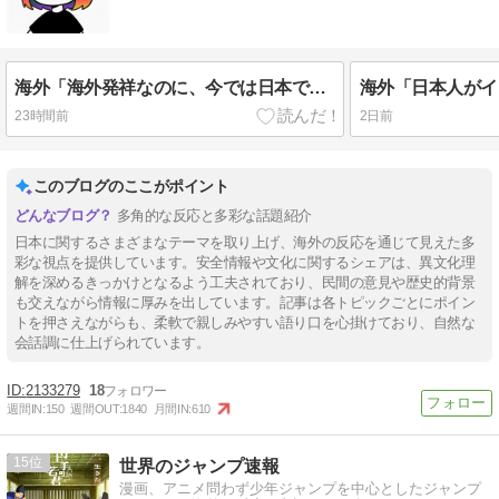
海外「海外発祥なのに、今では日本で定着してるものって何？その逆も教えて！」（海外の反応）
23時間前
2日前
このブログのここがポイント
多角的な反応と多彩な話題紹介
日本に関するさまざまなテーマを取り上げ、海外の反応を通じて見えた多
彩な視点を提供しています。安全情報や文化に関するシェアは、異文化理
解を深めるきっかけとなるよう工夫されており、民間の意見や歴史的背景
も交えながら情報に厚みを出しています。記事は各トピックごとにポイン
トを押さえながらも、柔軟で親しみやすい語り口を心掛けており、自然な
会話調に仕上げられています。
2133279
18
週間IN:
150
週間OUT:
1840
月間IN:
610
15
世界のジャンプ速報
漫画、アニメ問わず少年ジャンプを中心としたジャンプ