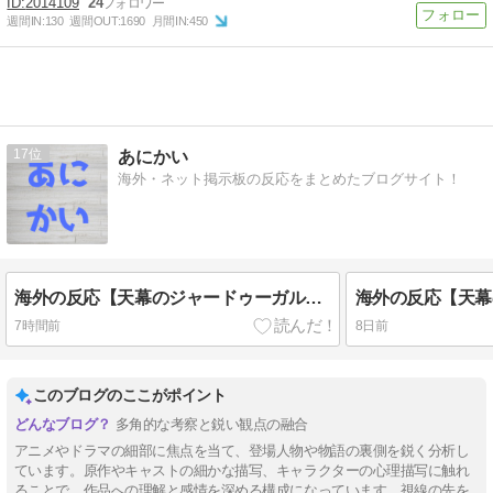
2014109
24
週間IN:
130
週間OUT:
1690
月間IN:
450
17
あにかい
海外・ネット掲示板の反応をまとめたブログサイト！
海外の反応【天幕のジャードゥーガル】7話 穏健派のオゴタイと武闘派のトルイ…面白い対比だ
7時間前
8日前
このブログのここがポイント
多角的な考察と鋭い観点の融合
アニメやドラマの細部に焦点を当て、登場人物や物語の裏側を鋭く分析し
ています。原作やキャストの細かな描写、キャラクターの心理描写に触れ
ることで、作品への理解と感情を深める構成になっています。視線の先を