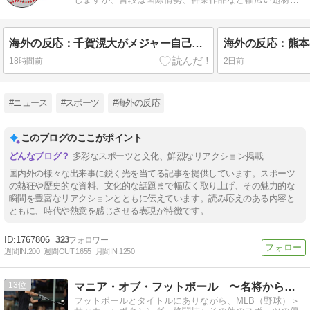
扱います。
海外の反応：千賀滉大がメジャー自己最速161キロ計測するなど2戦連続完璧救援、メッツファンからクローザー待望論も続出
18時間前
2日前
#ニュース
#スポーツ
#海外の反応
このブログのここがポイント
多彩なスポーツと文化、鮮烈なリアクション掲載
国内外の様々な出来事に鋭く光を当てる記事を提供しています。スポーツ
の熱狂や歴史的な資料、文化的な話題まで幅広く取り上げ、その魅力的な
瞬間を豊富なリアクションとともに伝えています。読み応えのある内容と
ともに、時代や熱意を感じさせる表現が特徴です。
1767806
323
週間IN:
200
週間OUT:
1655
月間IN:
1250
13
マニア・オブ・フットボール 〜名将からの提言〜
フットボールとタイトルにありながら、MLB（野球）＞