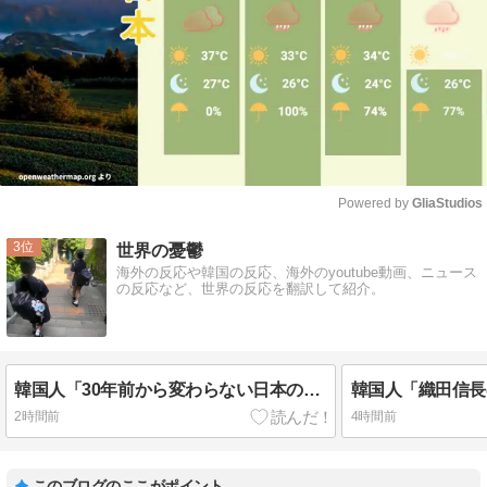
Powered by 
GliaStudios
Mute
3
世界の憂鬱
海外の反応や韓国の反応、海外のyoutube動画、ニュース
の反応など、世界の反応を翻訳して紹介。
韓国人「30年前から変わらない日本の女子高生の姿に韓国人が衝撃！何故変わらないデザインの制服や革靴を着用し続けるのか？」
2時間前
4時間前
このブログのここがポイント