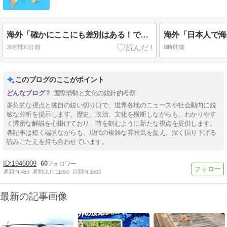
海外「確かにここにも差別はある！でも日本を見てみろよ！…とかいう論調。スケープゴートだろ」
3時間30分前
8時間前
このブログのここがポイント
国際情勢と文化の鋭針的考察
多角的な視点と独自の鋭い切り口で、世界各地のニュースや社会動向に鋭
敏な分析を提示します。歴史、政治、文化を横断しながらも、わかりやす
く濃密な解説を心掛けており、時を刻むように新たな視点を提供します。
各記事は短く端的ながらも、現代の複雑な雰囲気を捉え、深く掘り下げる
読みごたえを持ち合わせています。
1946009
60
週間IN:
480
週間OUT:
11050
月間IN:
1600
最新の記事画像