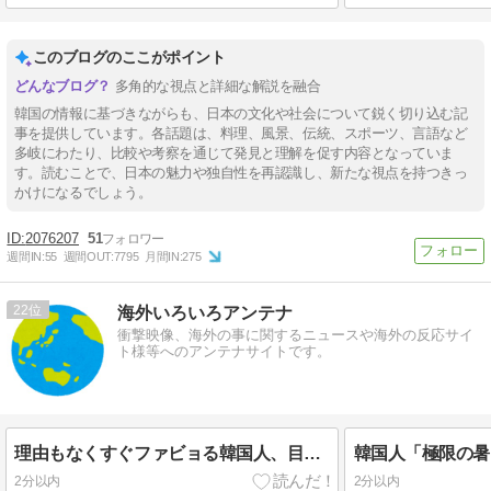
このブログのここがポイント
多角的な視点と詳細な解説を融合
韓国の情報に基づきながらも、日本の文化や社会について鋭く切り込む記
事を提供しています。各話題は、料理、風景、伝統、スポーツ、言語など
多岐にわたり、比較や考察を通じて発見と理解を促す内容となっていま
す。読むことで、日本の魅力や独自性を再認識し、新たな視点を持つきっ
かけになるでしょう。
2076207
51
週間IN:
55
週間OUT:
7795
月間IN:
275
22
海外いろいろアンテナ
衝撃映像、海外の事に関するニュースや海外の反応サイ
ト様等へのアンテナサイトです。
理由もなくすぐファビョる韓国人、目の前で歩行者が横断歩道を渡ったというだけで車でハネる
2分以内
2分以内