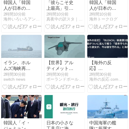
韓国人「韓国
「彼らこそ史
韓国人「韓国
人が日本のラ
上最高」引退
人が日本のラ
ーメンについ
レジェンド2
ーメンについ
2時間10分前
2時間10分前
2時間10分前
海外いろいろアンテナ
真夜中の訳スタ｜MLB・欧州サッカー 海外の反応翻訳ブログ
海外トークログ
て勘違いして
人の神業にフ
て勘違いして
いることがこ
ァン熱狂！
いることがこ
ちら…」
【海外の反
ちら…」
→「え
応】
→「え
っ？？？？？？？？？？」
っ？？？？？？？
＝韓国の反応
＝韓国の反応
イラン、ホル
【世界】アル
【海外の反
ムズ海峡再開
ティメット・
応】
には、米国が
エアストライ
『BLEACH』
2時間30分前
2時間30分前
2時間30分前
switch news
ポーランドボール 翻訳
海外の反応.com【外国人の反応まとめ】
条件を受け入
ク【ポーラン
禍進譚3話、
れる必要あり
ドボール】
織姫がついに
と主張
並んで戦う
「長年守られ
る側だった彼
女が、今は彼
を守れる」と
海外号泣
韓国人「イ・
日本の小さな
中国海軍の艦
ジェミョン代
工具店に海外
隊に所属する