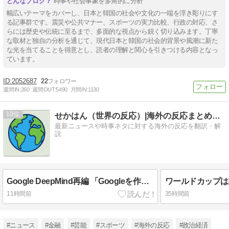
時事や社会事象を多角的に分析
幅広いテーマをカバーし、日本と韓国の社会や文化の一端を浮き彫りにす
る記事群です。震災や公共マナー、スポーツの実力比較、行政の対応、さ
らには歴史や伝統に至るまで、多面的な視点から鋭く切り込みます。丁寧
な取材と独自の分析を通じて、現代日本と韓国の社会的背景や風潮に新た
な光を当てることを得意とし、読者の理解と関心を引きつける内容となっ
ています。
2052687
22
週間IN:
260
週間OUT:
5490
月間IN:
1130
10
せかはん（世界の反応）|海外の反応まとめブログ
最新ニュースや時事ネタに対する海外の反応を翻訳・解
説
Google DeepMind再編 「Googleを作った男」ディーンが去り、本体は稼ぐAIへ舵を切る【海外の反応・解説】
11時間前
35時間前
#ニュース
#金融
#芸能
#スポーツ
#海外の反応
#政治経済