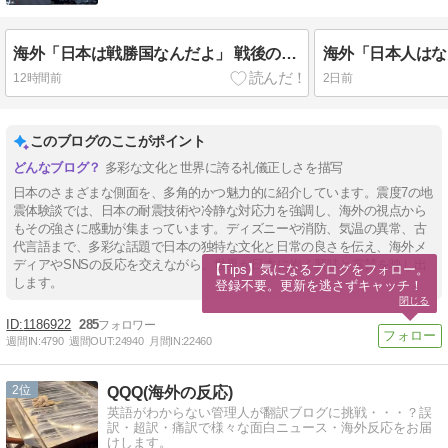
海外「日本は戦勝国なんだよ」 戦後の日本人の特別な生き様に各国から称賛の声
12時間前
2日前
このブログのここがポイント
多彩な文化と世界に誇る礼儀正しさを描写
日本のさまざまな側面を、多角的かつ魅力的に紹介しています。震度7の地
震体験談では、日本の耐震技術や冷静な対応力を強調し、海外の視点から
もその強さに感動が集まっています。ディズニーや消防、気温の異常、古
代言語まで、多彩な話題で日本の独特な文化と日常の良さを伝え、海外メ
ディアやSNSの反応を交えながら、世界が日本に抱く興味と賞賛を映し出
【Tips】気になるブログをフォロー。

します。
登録不要。更新を逃さずキャッチ！
閉じる
1186922
285
週間IN:
4790
週間OUT:
24940
月間IN:
22460
2
QQQ(海外の反応)
英語がわからない管理人が翻訳ブログに挑戦・・・？誤
訳・超訳・痛訳で様々な面白ニュース・海外反応をお届
けします。