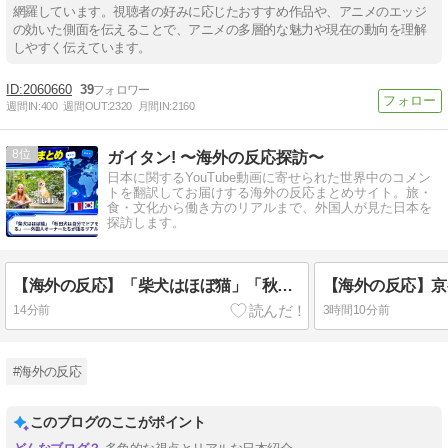
網羅しています。視聴者の好みに応じたおすすめ作品や、アニメのエッジ
の効いた側面を伝えることで、アニメの多層的な魅力や現在の動向を理解
しやすく伝えています。
2060660
39
週間IN:
400
週間OUT:
2320
月間IN:
2160
8
ガイタン! 〜海外の反応探訪〜
日本に関するYouTube動画に寄せられた世界中のコメン
トを翻訳してお届けする海外の反応まとめサイト。旅・
食・文化から働き方のリアルまで、外国人が見た日本を
探訪します。
【海外の反応】「柴犬はほぼ猫」「秋田犬は自分でドアを開けて脱走する」——外国人オーナーたちが語るリアルな日本犬事情
14分前
3時間10分前
#海外の反応
このブログのここがポイント