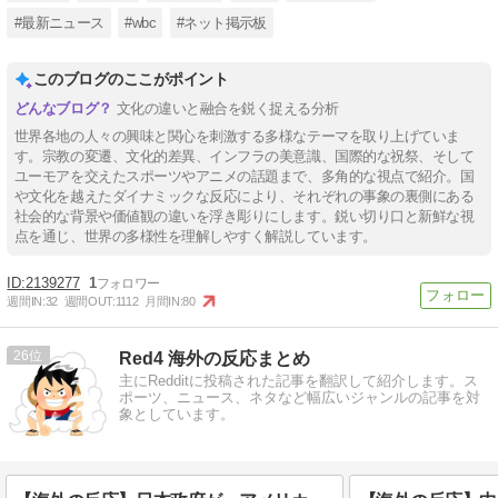
#最新ニュース
#wbc
#ネット掲示板
このブログのここがポイント
文化の違いと融合を鋭く捉える分析
世界各地の人々の興味と関心を刺激する多様なテーマを取り上げていま
す。宗教の変遷、文化的差異、インフラの美意識、国際的な祝祭、そして
ユーモアを交えたスポーツやアニメの話題まで、多角的な視点で紹介。国
や文化を越えたダイナミックな反応により、それぞれの事象の裏側にある
社会的な背景や価値観の違いを浮き彫りにします。鋭い切り口と新鮮な視
点を通じ、世界の多様性を理解しやすく解説しています。
2139277
1
週間IN:
32
週間OUT:
1112
月間IN:
80
26
Red4 海外の反応まとめ
主にRedditに投稿された記事を翻訳して紹介します。ス
ポーツ、ニュース、ネタなど幅広いジャンルの記事を対
象としています。