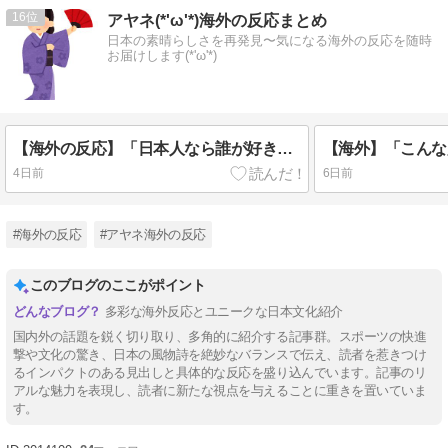
16
アヤネ(*'ω'*)海外の反応まとめ
日本の素晴らしさを再発見〜気になる海外の反応を随時
お届けします(*'ω'*)
【海外の反応】「日本人なら誰が好き？」外国人が選んだ人物が予想外すぎたｗ
4日前
6日前
#海外の反応
#アヤネ海外の反応
このブログのここがポイント
多彩な海外反応とユニークな日本文化紹介
国内外の話題を鋭く切り取り、多角的に紹介する記事群。スポーツの快進
撃や文化の驚き、日本の風物詩を絶妙なバランスで伝え、読者を惹きつけ
るインパクトのある見出しと具体的な反応を盛り込んでいます。記事のリ
アルな魅力を表現し、読者に新たな視点を与えることに重きを置いていま
す。