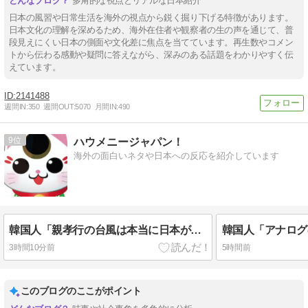
多角的な視点とリアルな日本紹介
日本の風習や日常生活を海外の視点から鋭く掘り下げる特徴があります。
日本文化の理解を深めるため、海外在住者や観察者の生の声を通じて、普
段見えにくい日本の側面や文化差に焦点を当てています。再生数やコメン
トから伝わる感動や疑問に答えながら、深みのある話題をわかりやすく伝
えています。
2141488
週間IN:
350
週間OUT:
5070
月間IN:
490
9
ハウメニージャパン！
海外の面白いネタや日本への反応を紹介しています
韓国人「親孝行の台風は本当に日本が好きなんだな」
3時間10分前
5時間前
このブログのここがポイント