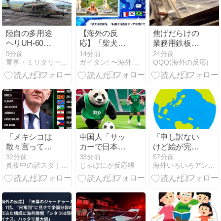
陸自の多用途
【海外の反
焦げだらけの
ヘリUH-60後
応】「柴犬は
業務用鉄板が
継は、三菱・
ほぼ猫」「秋
水と蒸気で鏡
9分前
14分前
24分前
軍事・ミリタリー速報
ガイタン! 〜海外の反応探訪〜
QQQ(海外の反応)
シコルスキー
田犬は自分で
のようにピカ
共同開発
ドアを開けて
ピカに「味が
に？！
脱走する」
全部流れてい
——外国人オ
く！」【海外
ーナーたちが
の反応】
語るリアルな
日本犬事情
「メキシコは
中国人「サッ
「申し訳ない
散々言ってる
カーで日本代
けど絵が完璧
のに賛成
表を応援する
すぎて草」と
32分前
33分前
57分前
真夜中の訳スタ｜MLB・欧州サッカー 海外の反応翻訳ブログ
じゃぽにか反応帳
海外いろいろアンテナ
票？」FIFA会
中国人に一言
某Youtuberに
長続投を巡り
いいたい」 中
起きた悲劇に
各連盟で意見
国人「賞賛を
目撃者騒
が対立！【海
惜しむつもり
然、”映え”の
外の反応】
はない」「W
ために愛車を
杯に行ったら
を停めて撮影