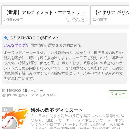
【世界】アルティメット・エアストライク【ポーランドボール】
2時間30分前
10時間前
このブログのここがポイント
国際情勢と歴史を皮肉的に解説
ポーランドボールを題材にした風刺漫画の形式をとり、世界各国の政治や
歴史を軽妙に、時には鋭く描き出します。ユーモアを交えつつも、地政学
や文化の特徴を端的に伝える工夫に満ちており、観察と笑いの絶妙なバラ
ンスを楽しめる内容となっています。専門知識なくても理解でき、複雑な
国際関係も親しみやすく伝える編集方針により、読みやすさと深みの両立
を実現しています。
1698900
18
週間IN:
230
週間OUT:
2100
月間IN:
1080
12
海外の反応 ディミヌート
主に日本に関する海外の反応を英語スペイン語等から翻
訳紹介。MLB ・サッカー・フィギュアスケート・ボクシ
ングなどの特定アスリートが活躍した場合そちらを優先
しますが、普段は国際情勢、神業作品など幅広い題材を