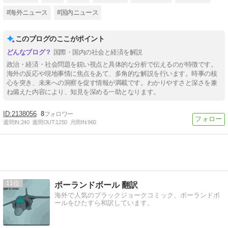
#海外ニュース
#国内ニュース
このブログのここがポイント
国際・国内の社会と経済を解説
政治・経済・社会問題を鋭い視点と具体的な分析で伝えるのが特徴です。
海外の反応や現地事情に焦点をあて、多角的な解説を行います。時事の核
心を突き、未来への洞察を促す情報が満載です。わかりやすさと深さを兼
ね備えた内容により、知見を深める一助となります。
2138056
8
週間IN:
240
週間OUT:
1250
月間IN:
960
11
ポーランドボール 翻訳
海外で人気のブラックジョークコミック、ポーランドボ
ールをひたすら和訳しています。