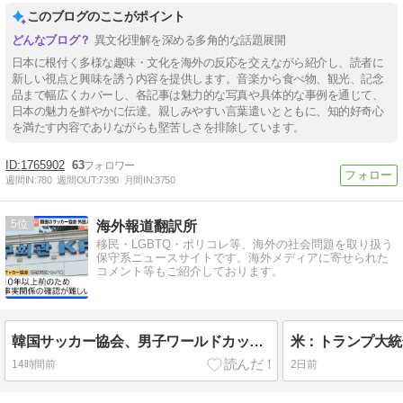
このブログのここがポイント
異文化理解を深める多角的な話題展開
日本に根付く多様な趣味・文化を海外の反応を交えながら紹介し、読者に
新しい視点と興味を誘う内容を提供します。音楽から食べ物、観光、記念
品まで幅広くカバーし、各記事は魅力的な写真や具体的な事例を通じて、
日本の魅力を鮮やかに伝達。親しみやすい言葉遣いとともに、知的好奇心
を満たす内容でありながらも堅苦しさを排除しています。
1765902
63
週間IN:
780
週間OUT:
7390
月間IN:
3750
5
海外報道翻訳所
移民・LGBTQ・ポリコレ等、海外の社会問題を取り扱う
保守系ニュースサイトです。海外メディアに寄せられた
コメント等もご紹介しております。
韓国サッカー協会、男子ワールドカップ予選における外国人審判への性接待疑惑が浮上…よみがえる2002W杯の悪夢[海外の反応]
14時間前
2日前