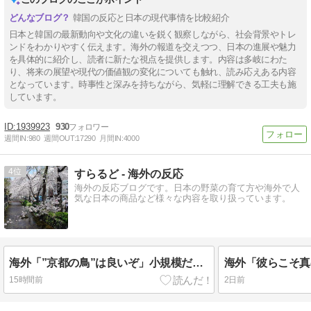
韓国の反応と日本の現代事情を比較紹介
日本と韓国の最新動向や文化の違いを鋭く観察しながら、社会背景やトレ
ンドをわかりやすく伝えます。海外の報道を交えつつ、日本の進展や魅力
を具体的に紹介し、読者に新たな視点を提供します。内容は多岐にわた
り、将来の展望や現代の価値観の変化についても触れ、読み応えある内容
となっています。時事性と深みを持ちながら、気軽に理解できる工夫も施
しています。
1939923
930
週間IN:
980
週間OUT:
17290
月間IN:
4000
4
すらるど - 海外の反応
海外の反応ブログです。日本の野菜の育て方や海外で人
気な日本の商品など様々な内容を取り扱っています。
海外「”京都の鳥”は良いぞ」小規模だけどお勧めな日本の観光名所／お店に対する海外の反応
15時間前
2日前