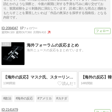
読むかのような洞察と、今後の展開に対する予測を巧みに織り交ぜてお
り、観賞経験をより刺激的に演出しています。読者に新たな視点と感銘を
もたらすことを重視したいわば「作品の奥深さを探求する指南役」となる
内容です。
2084047
17
週間IN:
100
週間OUT:
360
月間IN:
410
18
海外フォーラムの反応まとめ
海外ニュースの反応をまとめています。
【海外の反応】マスク氏、スターリンクの対ロシア深部攻撃利用を拒否「戦争激化の恐れ」
13時間前
14時間前
#政治
#海外の反応
#アメリカ
#カナダ
2141479