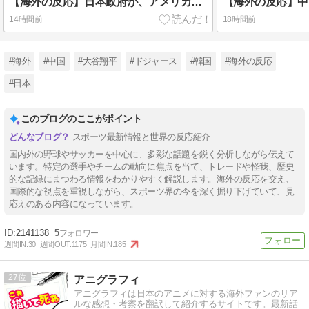
【海外の反応】日本政府が、アメリカ政府によるネットミームとしての任天堂やポケモン使用に対して警告 → 「若者票を集めたいんだろうな」「任天堂の法務部隊が出てくるぞ」
14時間前
18時間前
#海外
#中国
#大谷翔平
#ドジャース
#韓国
#海外の反応
#日本
このブログのここがポイント
スポーツ最新情報と世界の反応紹介
国内外の野球やサッカーを中心に、多彩な話題を鋭く分析しながら伝えて
います。特定の選手やチームの動向に焦点を当て、トレードや怪我、歴史
的な記録にまつわる情報をわかりやすく解説します。海外の反応を交え、
国際的な視点を重視しながら、スポーツ界の今を深く掘り下げていて、見
応えのある内容になっています。
2141138
5
週間IN:
30
週間OUT:
1175
月間IN:
185
27
アニグラフィ
アニグラフィは日本のアニメに対する海外ファンのリア
ルな感想・考察を翻訳して紹介するサイトです。最新話