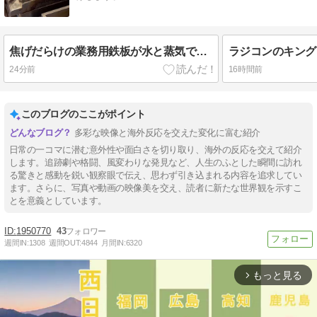
焦げだらけの業務用鉄板が水と蒸気で鏡のようにピカピカに「味が全部流れていく！」【海外の反応】
24分前
16時間前
このブログのここがポイント
多彩な映像と海外反応を交えた変化に富む紹介
日常の一コマに潜む意外性や面白さを切り取り、海外の反応を交えて紹介
します。追跡劇や格闘、風変わりな発見など、人生のふとした瞬間に訪れ
る驚きと感動を鋭い観察眼で伝え、思わず引き込まれる内容を追求してい
ます。さらに、写真や動画の映像美を交え、読者に新たな世界観を示すこ
とを意義としています。
1950770
43
週間IN:
1308
週間OUT:
4844
月間IN:
6320
もっと見る
arrow_forward_ios