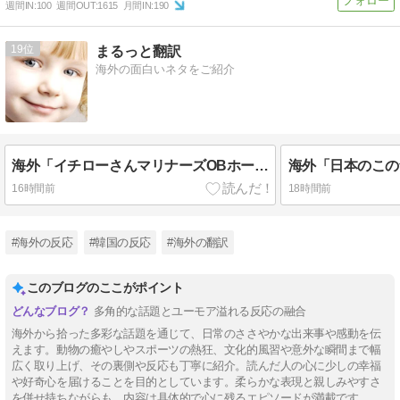
週間IN:
100
週間OUT:
1615
月間IN:
190
19
まるっと翻訳
海外の面白いネタをご紹介
海外「イチローさんマリナーズOBホームランダービーに登場しましたよ」
16時間前
18時間前
#海外の反応
#韓国の反応
#海外の翻訳
このブログのここがポイント
多角的な話題とユーモア溢れる反応の融合
海外から拾った多彩な話題を通じて、日常のささやかな出来事や感動を伝
えます。動物の癒やしやスポーツの熱狂、文化的風習や意外な瞬間まで幅
広く取り上げ、その裏側や反応も丁寧に紹介。読んだ人の心に少しの幸福
や好奇心を届けることを目的としています。柔らかな表現と親しみやすさ
を併せ持ちながらも、内容は具体的で心に残るエピソードが満載です。