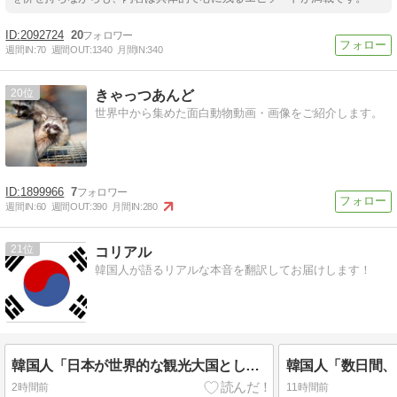
2092724
20
週間IN:
70
週間OUT:
1340
月間IN:
340
20
きゃっつあんど
世界中から集めた面白動物動画・画像をご紹介します。
1899966
7
週間IN:
60
週間OUT:
390
月間IN:
280
21
コリアル
韓国人が語るリアルな本音を翻訳してお届けします！
韓国人「日本が世界的な観光大国として認められている理由がこちら・・・」
2時間前
11時間前