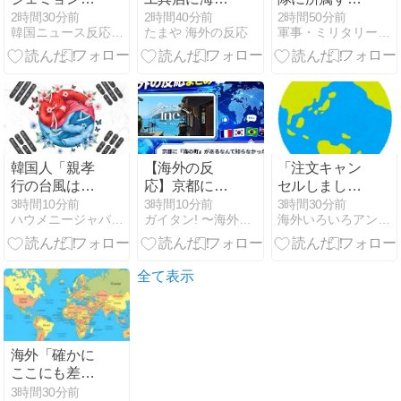
表に90度お辞
ユーザー熱狂
052C型ミサイ
2時間30分前
2時間40分前
2時間50分前
韓国ニュース反応まとめ
たまや 海外の反応
軍事・ミリタリー速報
儀するチョ
「何時間でも
ル駆逐艦「長
ン・チョンレ
いられる」
春」と052D型
議員、しかし
「厦門」が編
返ってきたの
隊航行訓練！
は…」→「ヤ
クザ映画みた
い」
韓国人「親孝
【海外の反
「注文キャン
行の台風は本
応】京都に
セルしまし
当に日本が好
『海の町』が
た。身分証を
3時間10分前
3時間10分前
3時間30分前
ハウメニージャパン！
ガイタン! 〜海外の反応探訪〜
海外いろいろアンテナ
きなんだな」
あるなんて知
提出してくだ
らなかった…
さい」と
伊根の舟屋に
Amazonから
外国人が静か
突然のメー
全て表示
に驚いている
ル、怪しすぎ
るのでカスタ
マーに確認し
たら……
海外「確かに
ここにも差別
はある！でも
3時間30分前