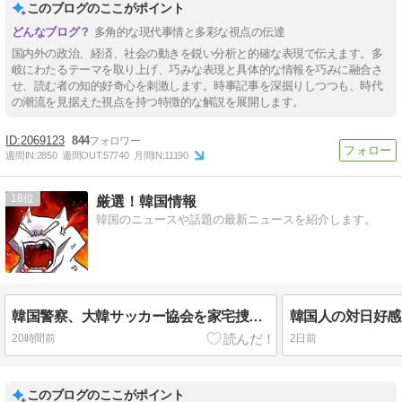
このブログのここがポイント
多角的な現代事情と多彩な視点の伝達
国内外の政治、経済、社会の動きを鋭い分析と的確な表現で伝えます。多
岐にわたるテーマを取り上げ、巧みな表現と具体的な情報を巧みに融合さ
せ、読む者の知的好奇心を刺激します。時事記事を深掘りしつつも、時代
の潮流を見据えた視点を持つ特徴的な解説を展開します。
2069123
844
週間IN:
2850
週間OUT:
57740
月間IN:
11190
18
厳選！韓国情報
韓国のニュースや話題の最新ニュースを紹介します。
韓国警察、大韓サッカー協会を家宅捜索 代表監督選考巡り
20時間前
2日前
このブログのここがポイント