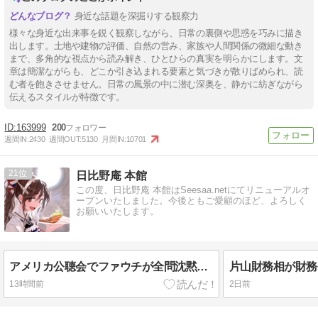
身近な話題を深掘りする観察力
様々な身近な出来事を鋭く観察しながら、日常の裏側や思惑を巧みに描き
出します。土地や建物の評価、自然の営み、家族や人間関係の微細な動き
まで、多角的な視点から読み解き、ひとひらの真実を明らかにします。文
章は簡潔ながらも、どこか引き込まれる要素と気づきが散りばめられ、読
む者を飽きさせません。日常の風景の中に潜む深奥を、静かに紡ぎながら
伝えるスタイルが特徴です。
163999
200
週間IN:
2430
週間OUT:
5130
月間IN:
10701
21
日比野庵 本館
この度、日比野庵 本館はSeesaa.netにてリニューアルオ
ープンいたしました。今後ともご愛顧のほど、よろしく
お願いいたします。
アメリカ公聴会でファウチが全問沈黙！武漢ラボ隠蔽の日記暴露で世界を欺いたパンデミック工作の闇と日本への波及！
13時間前
2日前