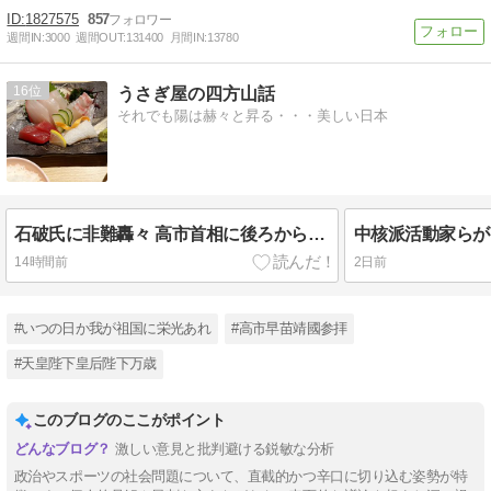
1827575
857
週間IN:
3000
週間OUT:
131400
月間IN:
13780
16
うさぎ屋の四方山話
それでも陽は赫々と昇る・・・美しい日本
石破氏に非難轟々 高市首相に後ろから〝鉄砲〟
14時間前
2日前
#いつの日か我が祖国に栄光あれ
#高市早苗靖國参拝
#天皇陛下皇后陛下万歳
このブログのここがポイント
激しい意見と批判避ける鋭敏な分析
政治やスポーツの社会問題について、直截的かつ辛口に切り込む姿勢が特