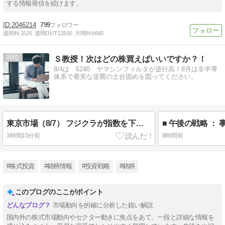
する情報発信を続けます。
2046214
799
週間IN:
1520
週間OUT:
13100
月間IN:
6660
26
Ｓ教授！次はどの株買えばいいですか？！
8/4は 6240 ヤマシンフィルタが逆行高！8月は非半導
体系で着実な逆襲の土台固めを図ってください。
東京市場（8/7） フジクラが指数を下支え
■ 午後の戦略 ：
3時間10分前
8時間前
#株式投資
#銘柄情報
#投資戦略
#銘柄
このブログのここがポイント
市場動向を的確に分析した鋭い解説
国内外の株式市場動向やセクター動きに焦点をあて、一段と詳細な情報を