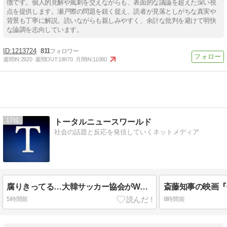
徴です。個人的見解や風刺を交えながらも、表面的な議論を超えた深い視
点を提供します。瀬戸際の問題を鋭く捉え、読者が見落としがちな真実や
背景も丁寧に解説。読いながらも親しみやすく、余計な批判を避けて明快
な論調を志向しています。
1213724
811
週間IN:
2920
週間OUT:
18970
月間IN:
11080
17
トータルニュースワールド
社会の話題と反応を発信していくネットメディア
腐りきってる…大韓サッカー協会がW杯予選含む試合で、外国人審判へ性接していたことが判明 法人カード不正流用は1496回・2億ウォン超
5時間前
8時間前