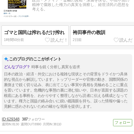
政治・メディア・金融の真相・深層を抉る。不撓不屈の
精神で腐敗した権力の真実を洞察し、経世済民の思想を
考える。
ゴマと国民は搾れるだけ搾れ
袴田事件の教訓
1時間50分前
2日前
このブログのここがポイント
時事を鋭く分析し真実を追求
日本の政治・経済・外交における複雑な現状とその背景をドライかつ具体
的な視点から解説しています。トップリーダーや官僚の動き、国際関係の
裏側まで鋭く切り込み、表に出てこない事実や真相を見極めることに重点
を置いています。危機的な事態の裏に潜む狙いや、日本が直面する課題の
根底にある事柄を、わかりやすく整理しながら読者に伝える構成となって
います。権力と国益の絡み合いに鋭い鑑識眼を持ち、誤った情報や偏った
見解に惑わされないための確かな視座を提供します。
629348
387
週間IN:
8130
週間OUT:
8990
月間IN:
38110