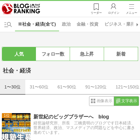
リーダー
ログイン
メニュー
※社会・経済(全て)
政治
金融・投資
ビジネス・業界
人気
フォロー数
急上昇
新着
社会・経済
1〜30位
31〜60位
61〜90位
91〜120位
121〜150位
画像表示
文字表示
1
新世紀のビッグブラザーへ blog
経世論研究所、所長 三橋貴明のブログです日本経済、
世界経済、政治、マスメディアの問題などを中心に書き
進めています。