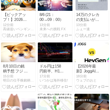
【ピックアッ
8/6 (21：
14万のクレカ
プ！】2026年
00→09：00）
の支払いがあ
8月7日の気に
るのに給料13
12分前
13分前
13分前
高値追いペンギンの観測所
未来への挑戦 FX
ふぇー速
なった銘柄
万しかなくて
詰んでる
8月10日の銘
ドル円は158
【2026年最
柄予想 フジ 〇
円前半、H1で
新】JoggAIと
ラ に注目！
方向感乏しい
HeyGenの違
15分前
17分前
18分前
明日の仕手株銘柄予想！
いつかは海外移住!
ウェブのおと
【5803】
AIテクニカル
いを徹底比較!
分析｜2026年
おすすめはど
8月7日20時更
っち?
新