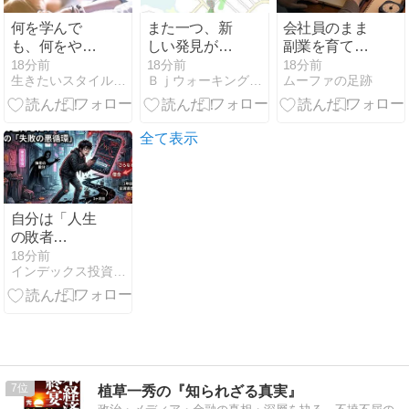
何を学んで
また一つ、新
会社員のまま
も、何をやっ
しい発見があ
副業を育てる
ても最後だけ
りました。
には。50代の
18分前
18分前
18分前
生きたいスタイルを思いのままにする新次元カウンセリング
ＢｊウォーキングスクールＮｏｒｉｋｏ日記
ムーファの足跡
変わらない理
私が週1枠で
由
小さく試す手
順
全て表示
自分は「人生
の敗者
だ」！？若者
18分前
インデックス投資でも富裕層
の「乗り遅れ
恐怖」と勝つ
ための投資心
理
7
植草一秀の『知られざる真実』