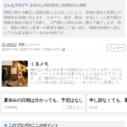
多角的な韓国事情と国際動向を網羅
韓国に関する幅広い話題を取り上げることにより、現地の状況と世界との
関係性を詳細に伝えます。スポーツ、経済、政治、文化といった多方面の
情報を独自の視点で分析し、入門者から関心の高い層まで魅了します。特
に、最新の動きと未来への展望を連続して追い続け、韓国の内側から見た
リアルな姿を届けているのが特色です。
48610
855
週間IN:
2740
週間OUT:
39060
月間IN:
11470
19
くるメモ
働かない変人夫を養う結婚生活にピリオドを打ってから
数年。パートと在宅の仕事でなんとか生計を立てていま
す。旧『離活のためのアラフィフ貯金日記』→『ぼっち
シニアの幸せ探し貯金日記』→当ブログへと変遷してい
ます。
夏休みの日程は分かっても、予定はなし
申し訳なくても、
24時間前
2日前
このブログのここがポイント