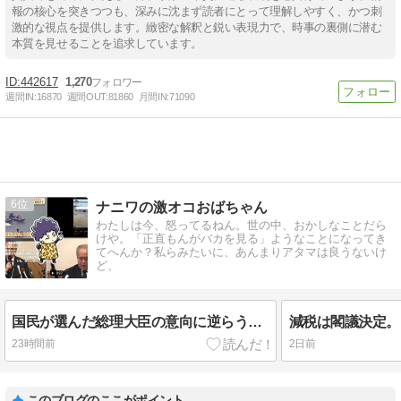
報の核心を突きつつも、深みに沈まず読者にとって理解しやすく、かつ刺
激的な視点を提供します。緻密な解釈と鋭い表現力で、時事の裏側に潜む
本質を見せることを追求しています。
442617
1,270
週間IN:
16870
週間OUT:
81860
月間IN:
71090
6
ナニワの激オコおばちゃん
わたしは今、怒ってるねん。世の中、おかしなことだら
けや。「正直もんがバカを見る」ようなことになってき
てへんか？私らみたいに、あんまりアタマは良うないけ
ど、
国民が選んだ総理大臣の意向に逆らう財務官僚はいらん！生徒を死なせたウソつき左翼のアホ教師も！
23時間前
2日前
このブログのここがポイント