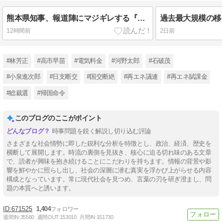
熊本県知事、報道陣にマジギレする『例えばご遺族のところに押しかけてくる！多忙な自治体の職員を長時間拘束して数字などの調査を要求する』マスゴミは百害あって一利なし
12時間前
2日前
#林芳正
#高市早苗
#電気料金
#河野太郎
#石破茂
#小泉進次郎
#日支断交
#国交断絶
#再エネ議連
#再エネ賦課金
#総裁選
#帰国命令
このブログのここがポイント
時事問題を鋭く解説し切り込む評論
さまざまな社会情勢に即した鋭利な分析を特徴とし、政治、経済、歴史を
横断して展開します。時流の裏側を見抜き、核心に迫る切れ味のある文章
で、読者が興味を抱き続けることにこだわりを持ちます。情報の背景や影
響を鮮やかに照らし出し、社会の深層に潜む真実を浮かび上がらせる内容
構成となっています。常に現代社会を見つめ、言葉の刃を研ぎ澄まし、問
題の本質へと誘います。
671525
1,404
週間IN:
35560
週間OUT:
153010
月間IN:
151730