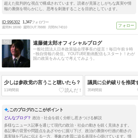
超えた批判的な視点で構成されています。読者が見落としがちな真実や情
報の裏側を明らかにし、思考を刺激することを目的としています。
996302
1,347
週間IN:
18060
週間OUT:
78880
月間IN:
74310
5
遠藤健太郎オフィシャルブログ
一般社団法人日本政策協会理事長の提言！毎日午前９時
−独自情報の発信。YOUTUBE動画配信もスタート！わが
国の政策をみんなで考えてみよう。
少しは参政党の言うこと聴いたら？
議員に公約破りを推奨
11時間前
35時間前
このブログのここがポイント
政治・社会を鋭く分析し惹きつける解説
多様なニュース記事を通じて現代の政治・社会の動きを鋭く見抜きます。
各記事の背景や問題点をあざやかに掘り下げ、政治の裏側や行政の動きの
真実味を巧みに伝える一方、事象の本質に迫る表現を心掛けています。情