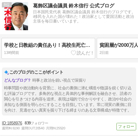
8
葛飾区議会議員 鈴木信行 公式ブログ
日本国民党代表 葛飾区議会議員 鈴木信行のブログです。
i移民を入れた国が壊れた！政治家として愛国活動と政治
主張を毎日書いています。
学校と日教組の責任あり！高校生死亡の辺野古抗議船転覆事故！#葛飾区
13時間前
2日前
このブログのここがポイント
時事と政治を鋭い視点で深掘り
時事問題や政治動向を背景に、社会の裏側に潜む構造や陰謀を鋭く切り込
む評論ブログです。多角的な視点と具体的な事例解説を融合させ、読者の
関心を引きつける内容を追求。表現は端的で分かりやすく、政治や社会の
未知なる側面を明らかにすることを目指しています。常に現実の裏側に目
を向け、見逃せない真実を掘り下げる締まりのある文章構成が特徴です。
1858976
839
週間IN:
6190
週間OUT:
20540
月間IN:
25520