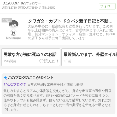
1985097
875
週間IN:
3730
週間OUT:
76560
月間IN:
15350
13
クワガタ・カブト ドタバタ親子日記と不動産管理 令和編
大阪を中心に不動産投資と管理を行っています。この10
年以上は物件の購入ばかりで、管理物件と借り入れが激
増。賃貸マンション・オフィス・店舗・倉庫など、約800
の店子さん相手に毎日奮闘しています
勇敢な方が先に死ぬ？のお話
最近悩んでます、外壁タイル
15時間前
2日前
このブログのここがポイント
日常の些細な出来事を鋭く観察し表現
親しみやすさとリアルな体験談を交えながら、身近な出来事の裏側や日常
の機微を鋭く切り取ります。旅行や家族のエピソードを軽妙に綴りつつ、
仕事やトラブルも包み隠さず、飾らない視点で描写しています。知れば知
るほど身近に感じられる、ちょっとした生活の奥深さを伝える一助となる
でしょう。