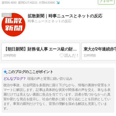
週間IN:
4590
週間OUT:
40210
月間IN:
20690
12
拡散新聞｜時事ニュースとネットの反応
時事ニュースとネットの反応
【朝日新聞】財務省人事 エース級の財務官僚、一松旬氏が“異例転出”へ 官邸幹部「協力的でなかった」➾ ネット「緊縮・増税派にとってのエース級だろ」「岸田政権で『増税請負人』って言われてた奴だな」「財務省のエース＝国民の敵」
10時間前
11時間前
このブログのここがポイント
現場の声と背景に鋭い切り込み
政治や事故、社会問題を多面的に掘り下げながら、情報の裏側や背景をス
マートに解説します。記事は具体的な状況や関係者の声を交え、単なる表
層だけでは見えない裏面に焦点を当てています。読者が気づかなかった真
実や新たな視点を提示し、社会の動きに鋭く切り込むことを目的としてい
ます。事実の羅列だけでなく、背景の理解を深める解説も充実していま
す。