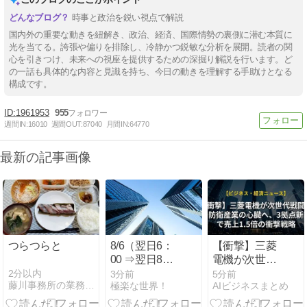
時事と政治を鋭い視点で解説
国内外の重要な動きを紐解き、政治、経済、国際情勢の裏側に潜む本質に
光を当てる。誇張や偏りを排除し、冷静かつ鋭敏な分析を展開。読者の関
心を引きつけ、未来への視座を提供するための深掘り解説を行います。ど
の一話も具体的な内容と見識を持ち、今日の動きを理解する手助けとなる
構成です。
1961953
955
週間IN:
16010
週間OUT:
87040
月間IN:
64770
最新の記事画像
つらつらと
8/6（翌日6：
【衝撃】三菱
00 ⇒翌日8：
電機が次世代
45）結果
戦闘機で防衛
2分以内
3分前
5分前
藤川事務所の業務日誌
極楽な世界！
AIビジネスまとめ
産業の心臓
へ、3拠点新