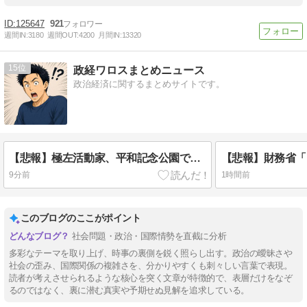
125647
921
週間IN:
3180
週間OUT:
4200
月間IN:
13320
15
政経ワロスまとめニュース
政治経済に関するまとめサイトです。
【悲報】極左活動家、平和記念公園で「座り込んで闘う！」と意気込むも… → 警察に完全排除されてしまう ………
9分前
1時間前
このブログのここがポイント
社会問題・政治・国際情勢を直截に分析
多彩なテーマを取り上げ、時事の裏側を鋭く照らし出す。政治の曖昧さや
社会の歪み、国際関係の複雑さを、分かりやすくも刺々しい言葉で表現。
読者が考えさせられるような核心を突く文章が特徴的で、表層だけをなぞ
るのではなく、裏に潜む真実や予期せぬ見解を追求している。