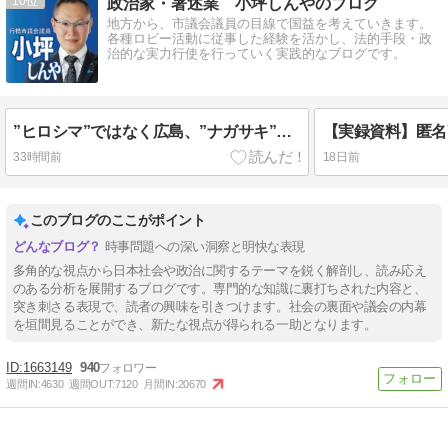
10
政治家・著述業 小坪しんやのブログ
地方から、市議会議員の目線で国益を考えていきます。
各種ロビー活動に従事した経験を活かし、法的手段・政
治的な実力行使を行っていく実践的なブログです。
”ヒロシマ”ではなく広島、”ナガサキ”ではなく長崎、”フクシマ”ではなく福島だ。【いい加減、ウザイと思った人はシェア】
33時間前
18日前
このブログのここがポイント
時事問題への深い洞察と明快な表現
多角的な視点から日本社会や政治に関するテーマを鋭く解剖し、読み応え
のある分析を展開するブログです。専門的な知識に裏打ちされた内容と、
突き刺さる表現で、読者の興味を引きつけます。社会の裏面や議会の内幕
を垣間見ることができ、新たな視点が得られる一助となります。
1663149
940
週間IN:
4630
週間OUT:
7120
月間IN:
20670