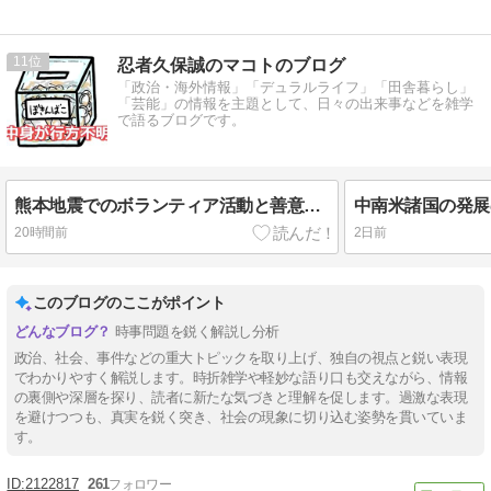
11
忍者久保誠のマコトのブログ
「政治・海外情報」「デュラルライフ」「田舎暮らし」
「芸能」の情報を主題として、日々の出来事などを雑学
で語るブログです。
熊本地震でのボランティア活動と善意の寄付には気をつけよう
20時間前
2日前
このブログのここがポイント
時事問題を鋭く解説し分析
政治、社会、事件などの重大トピックを取り上げ、独自の視点と鋭い表現
でわかりやすく解説します。時折雑学や軽妙な語り口も交えながら、情報
の裏側や深層を探り、読者に新たな気づきと理解を促します。過激な表現
を避けつつも、真実を鋭く突き、社会の現象に切り込む姿勢を貫いていま
す。
2122817
261