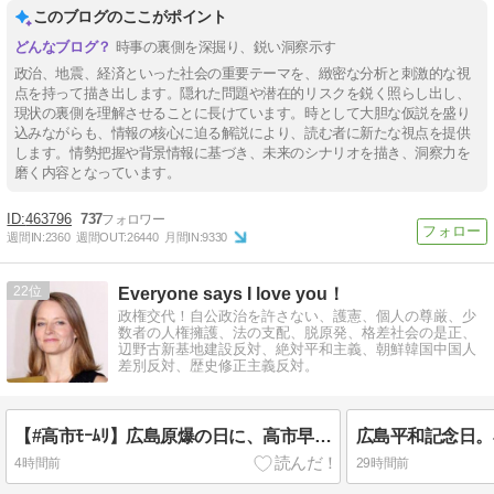
このブログのここがポイント
時事の裏側を深掘り、鋭い洞察示す
政治、地震、経済といった社会の重要テーマを、緻密な分析と刺激的な視
点を持って描き出します。隠れた問題や潜在的リスクを鋭く照らし出し、
現状の裏側を理解させることに長けています。時として大胆な仮説を盛り
込みながらも、情報の核心に迫る解説により、読む者に新たな視点を提供
します。情勢把握や背景情報に基づき、未来のシナリオを描き、洞察力を
磨く内容となっています。
463796
737
週間IN:
2360
週間OUT:
26440
月間IN:
9330
22
Everyone says I love you！
政権交代！自公政治を許さない、護憲、個人の尊厳、少
数者の人権擁護、法の支配、脱原発、格差社会の是正、
辺野古新基地建設反対、絶対平和主義、朝鮮韓国中国人
差別反対、歴史修正主義反対。
【#高市ﾓｰﾑﾘ】広島原爆の日に、高市早苗首相は被爆者の方々からの要望を無視し、非核三原則を将来も堅持するとは決して言わなかった。
4時間前
29時間前