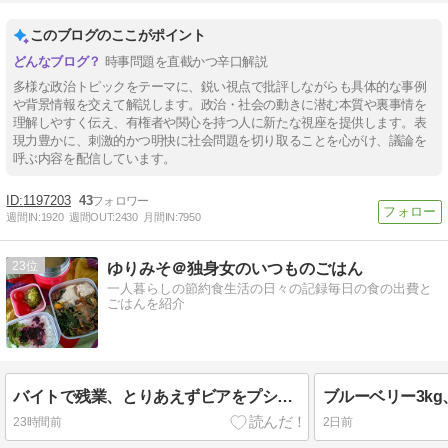
このブログのここがポイント
時事問題を直截かつ辛口解説
多様な政治トピックをテーマに、鋭い視点で批評しながらも具体的な事例
や背景情報を交えて解説します。政治・社会の動きに潜む本質や裏事情を
理解しやすく伝え、有権者や関心を持つ人に新たな視座を提供します。表
現力豊かに、刺激的かつ明快に社会問題を切り取ることを心がけ、議論を
呼ぶ内容を配信しています。
1197203
43
週間IN:
1920
週間OUT:
2430
月間IN:
7950
23
ゆりみそ＠独身女のいつものごはん
一人暮らしの節約食生活の日々の記録毎日の食の出費と
ごはんを紹介
バイトで残業、とりあえずビアをプシッ。
ブルーベリー3k
23時間前
2日前