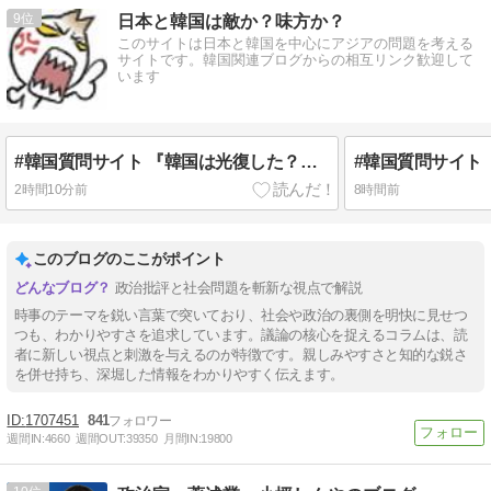
9
日本と韓国は敵か？味方か？
このサイトは日本と韓国を中心にアジアの問題を考える
サイトです。韓国関連ブログからの相互リンク歓迎して
います
#韓国質問サイト 『韓国は光復した？独立した？』、『光が戻るという意味の独立です！米ソに支配さえされなければ・・』
2時間10分前
8時間前
このブログのここがポイント
政治批評と社会問題を斬新な視点で解説
時事のテーマを鋭い言葉で突いており、社会や政治の裏側を明快に見せつ
つも、わかりやすさを追求しています。議論の核心を捉えるコラムは、読
者に新しい視点と刺激を与えるのが特徴です。親しみやすさと知的な鋭さ
を併せ持ち、深堀した情報をわかりやすく伝えます。
1707451
841
週間IN:
4660
週間OUT:
39350
月間IN:
19800