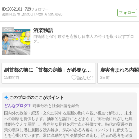
2062101
729
週間IN:
1570
週間OUT:
4420
月間IN:
6620
25
酒楽独語
自衛隊と保守政治を応援し日本人の誇りを取り戻すブロ
グ。
副首都の前に「首都の定義」が必要なのでは？
15時間前
2日前
このブログのここがポイント
時事分析と社会評論を融合
国内外の政治・経済・文化に関する最新の動向を鋭い視点で解説し、未来
への洞察を提供します。抽象的な論評にとどまらず、実社会に根ざした具
体例を交えて展開し、多角的な見解を示す点が特徴です。時代の変遷や政
策の裏側に潜む意図を読み解き、深みのある内容をコンパクトに伝えるこ
とを心掛けています。常に流動的な社会情勢に適応し、読者の思考を刺激