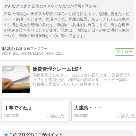
日常のささやかな気づき描写と季節感
日常の何気ない出来事や季節の移ろいに鋭く目を向け、繊細に捉えたエピ
ソードを綴っています。気温や天気、周囲の風景、ちょっとした出来事の
中に潜む発見や感情の変化を、簡潔かつ具体的に綴ることで、身近な世界
の深みを浮き彫りにしています。読めば、何気ない日々の中に潜む人生の
一片や、季節の風情が静かに心に響いてきます。
2047129
276
週間IN:
2520
週間OUT:
11406
月間IN:
12114
20
賃貸管理クレーム日記
不動産管理会社クレーム担当者の日記です。賃貸管理だ
けでなく売買仲介、相続等の資産活用、セミナー講師、
行政書士業務等々いろいろ経験中です。
丁寧ですねぇ
大迷惑・・・
13時間前
35時間前
このブログのここがポイント