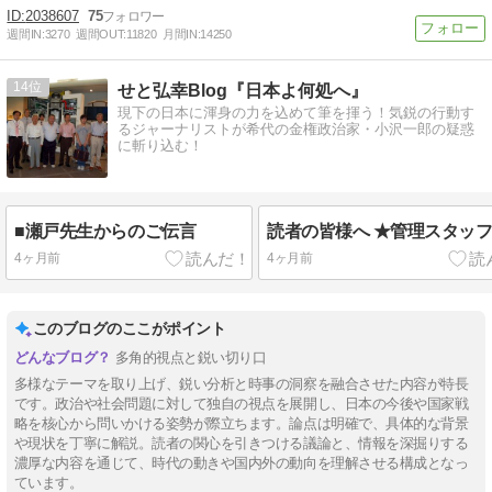
2038607
75
週間IN:
3270
週間OUT:
11820
月間IN:
14250
14
せと弘幸Blog『日本よ何処へ』
現下の日本に渾身の力を込めて筆を揮う！気鋭の行動す
るジャーナリストが希代の金権政治家・小沢一郎の疑惑
に斬り込む！
■瀬戸先生からのご伝言
読者の皆様へ ★管理スタッ
4ヶ月前
4ヶ月前
このブログのここがポイント
多角的視点と鋭い切り口
多様なテーマを取り上げ、鋭い分析と時事の洞察を融合させた内容が特長
です。政治や社会問題に対して独自の視点を展開し、日本の今後や国家戦
略を核心から問いかける姿勢が際立ちます。論点は明確で、具体的な背景
や現状を丁寧に解説。読者の関心を引きつける議論と、情報を深掘りする
濃厚な内容を通じて、時代の動きや国内外の動向を理解させる構成となっ
ています。