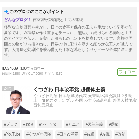
このブログのここがポイント
自家製野菜消費と工夫の連続
多彩な自給野菜を生かし、日々の食事と保存の工夫を重ねている姿勢が印
象的です。収穫祭や作り置きをテーマに、無理なく続けられる節約と工夫
のアイデアを伝え、充実した暮らしのヒントを提案しています。家族や周
囲との繋がりも描き出し、日常の中に彩りを添える細やかな工夫が魅力で
す。人情味と効率性を兼ね備えた丁寧な暮らしぶりがページ全体に漂いま
す。
34539
100
週間IN:
1880
週間OUT:
9090
月間IN:
8150
24
くつざわ 日本改革党 超個体主義
くつざわ亮治 日本改革党代表 元豊島区議会議員 9条廃
止 NHKスクランブル 外国人生活保護廃止 外国人技能実
習制度廃止
#ブログ
#政治
#ツイッター
#アニメ
#民主主義
#選挙
#YouTube
#くつざわ亮治
#日本改革党
#右翼
#左翼
#政党