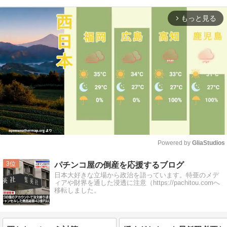
もっと見る
arrow_forward_ios
Powered by 
GliaStudios
Mute
3
パチンコ屋の倒産を応援するブログ
日本大好きな立場から政治を語っています。特亜のメデ
ィアや財界を通した浸透に注意（https://pachitou.comへ
移転しました。