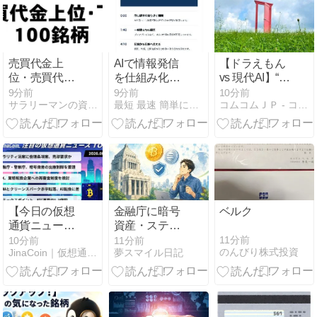
グレ都市デザ
警察に完全排
インの優待
除されてしま
う ………
売買代金上
AIで情報発信
【ドラえもん
位・売買代金
を仕組み化す
vs 現代AI】“の
下位100銘柄
る方法｜毎回
び太を守る
9分前
9分前
10分前
サラリーマンの資産構築日記
最短 最速 簡単に中国輸入で月商500万を稼ぐ方法
コムコムＪＰ - コムコムJP
（全市場）
ゼロから考え
AI”は実現した
[2026-08-07]
ず、経験を記
のか？保護AI
【チャートギ
事・SNS・商
とドラえもん
ャラリー用デ
品導線へ変え
の倫理構造を
ータ】
る
比較する
【今日の仮想
金融庁に暗号
ベルク
通貨ニュー
資産・ステー
ス】クラリテ
ブルコイン課
11分前
10分前
11分前
のんびり株式投資
JinaCoin｜仮想通貨/暗号資産ニュース・情報メディア
夢スマイル日記
ィ法案に倫理
が誕生
条項案──日本
でも規制の動
き相次ぐ