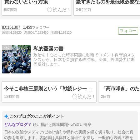
買わないという対策
9時間前
34時間前
151307
1,459
週間IN:
32620
週間OUT:
123450
月間IN:
135120
4
私的憂国の書
政治を中心とした時事問題に独断でコメント保守的スタ
ンスから、日本を棄損する政治家、団体、外国勢力に断
固反対します。
今そこ非核三原則という「戦後レジーム」を打ち破れ
12時間前
2日前
このブログのここがポイント
鋭い批評と国家問題への深い洞察
日本の政治やメディアに潜む偏向や操作の実態を鋭く切り取り、社会の真
の姿を追求します。各記事は具体性と論理性を持ち、一般的な表現の枠を