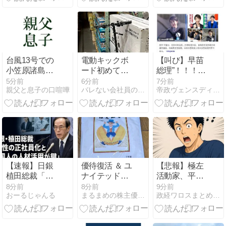
設で売上1.5倍
の衝撃戦略
台風13号での
電動キックボ
【叫び】早苗
小笠原諸島、
ード初めて乗
総理”！！！！
母島の被害状
ったんだけど
がんばれニッ
5分前
6分前
7分前
親父と息子の口喧嘩
バレない会社員の副業ランキング
帝政ヴェンスディアナ
況2026 ミッチ
ポン！
ーの母島観光
&料理教室
【速報】日銀
優待復活 ＆ ユ
【悲報】極左
植田総裁「今
ナイテッド・
活動家、平和
後は女性の正
スーパーマー
記念公園で
8分前
8分前
9分前
おーるじゃんる
まるまめの株主優待と手抜きなお気楽ブログ
政経ワロスまとめニュース
社員化と外国
ケット・ホー
「座り込んで
人の人材活用
ルディングス
闘う！」と意
が鍵」
とトミタとア
気込むも… →