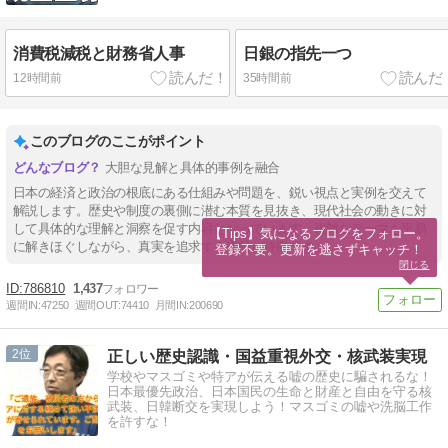
消費税減税と財務省人事
日銀の指先一つ
12時間前
35時間前
このブログのここがポイント
大胆な見解と具体的事例を融合
日本の経済と政治の根底にある仕組みや問題を、鋭い視点と実例を交えて
解説します。歴史や制度の裏側に潜む本質を見抜き、現代社会の動きに対
して具体的な理解と洞察を促す内容となっています。複雑なテーマも平易
【Tips】気になるブログをフォロー。

に解きほぐしながら、真実を追求する姿勢が特徴です。
登録不要。更新を逃さずキャッチ！
閉じる
786810
1,437
週間IN:
47250
週間OUT:
74410
月間IN:
200690
2
正しい歴史認識・国益重視外交・核武装実現
学校やマスゴミや特アが伝える嘘の歴史に騙されるな！
日本最優先政治、日本国民の生命と財産と自由を守る核
武装、日韓断交を実現しよう！マスゴミの嘘や洗脳工作
を許すな！