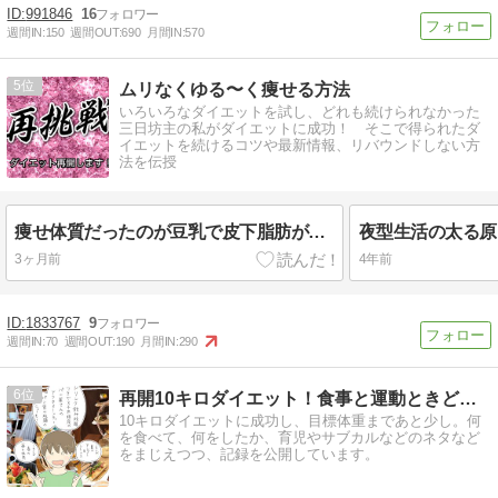
991846
16
週間IN:
150
週間OUT:
690
月間IN:
570
5
ムリなくゆる〜く痩せる方法
いろいろなダイエットを試し、どれも続けられなかった
三日坊主の私がダイエットに成功！ そこで得られたダ
イエットを続けるコツや最新情報、リバウンドしない方
法を伝授
痩せ体質だったのが豆乳で皮下脂肪がぁぁ：ダイエット再開します
3ヶ月前
4年前
1833767
9
週間IN:
70
週間OUT:
190
月間IN:
290
6
再開10キロダイエット！食事と運動ときどき雑記
10キロダイエットに成功し、目標体重まであと少し。何
を食べて、何をしたか、育児やサブカルなどのネタなど
をまじえつつ、記録を公開しています。