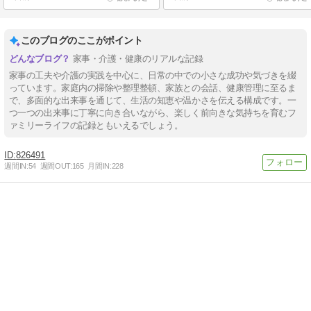
このブログのここがポイント
家事・介護・健康のリアルな記録
家事の工夫や介護の実践を中心に、日常の中での小さな成功や気づきを綴
っています。家庭内の掃除や整理整頓、家族との会話、健康管理に至るま
で、多面的な出来事を通じて、生活の知恵や温かさを伝える構成です。一
つ一つの出来事に丁寧に向き合いながら、楽しく前向きな気持ちを育むフ
ァミリーライフの記録ともいえるでしょう。
826491
週間IN:
54
週間OUT:
165
月間IN:
228