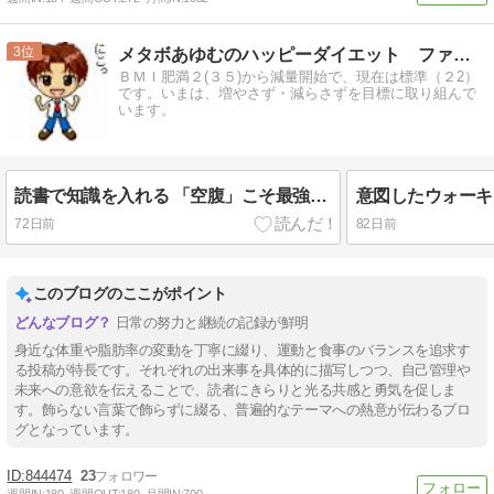
3
メタボあゆむのハッピーダイエット ファイナル
ＢＭＩ肥満２(３５)から減量開始で、現在は標準（２2）
です。いまは、増やさず・減らさずを目標に取り組んで
います。
読書で知識を入れる 「空腹」こそ最強のクスリ
意図したウォーキ
72日前
82日前
このブログのここがポイント
日常の努力と継続の記録が鮮明
身近な体重や脂肪率の変動を丁寧に綴り、運動と食事のバランスを追求す
る投稿が特長です。それぞれの出来事を具体的に描写しつつ、自己管理や
未来への意欲を伝えることで、読者にきらりと光る共感と勇気を促しま
す。飾らない言葉で飾らずに綴る、普遍的なテーマへの熱意が伝わるブロ
グとなっています。
844474
23