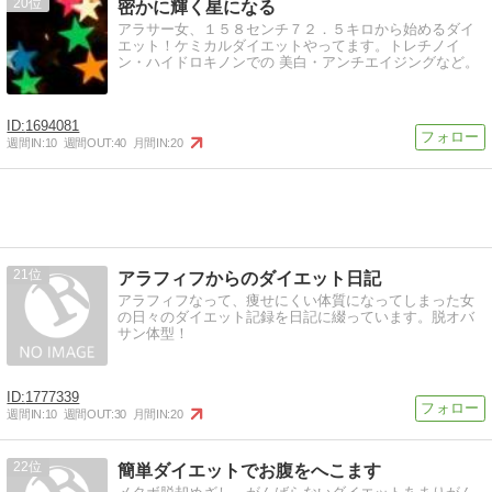
20
密かに輝く星になる
アラサー女、１５８センチ７２．５キロから始めるダイ
エット！ケミカルダイエットやってます。トレチノイ
ン・ハイドロキノンでの 美白・アンチエイジングなど。
1694081
週間IN:
10
週間OUT:
40
月間IN:
20
21
アラフィフからのダイエット日記
アラフィフなって、痩せにくい体質になってしまった女
の日々のダイエット記録を日記に綴っています。脱オバ
サン体型！
1777339
週間IN:
10
週間OUT:
30
月間IN:
20
22
簡単ダイエットでお腹をへこます