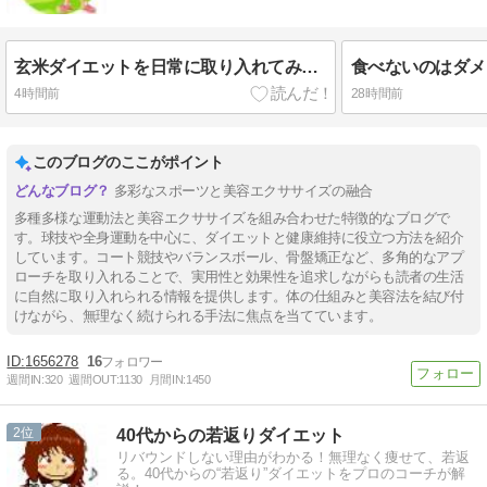
玄米ダイエットを日常に取り入れてみる？
4時間前
28時間前
このブログのここがポイント
多彩なスポーツと美容エクササイズの融合
多種多様な運動法と美容エクササイズを組み合わせた特徴的なブログで
す。球技や全身運動を中心に、ダイエットと健康維持に役立つ方法を紹介
しています。コート競技やバランスボール、骨盤矯正など、多角的なアプ
ローチを取り入れることで、実用性と効果性を追求しながらも読者の生活
に自然に取り入れられる情報を提供します。体の仕組みと美容法を結び付
けながら、無理なく続けられる手法に焦点を当てています。
1656278
16
週間IN:
320
週間OUT:
1130
月間IN:
1450
2
40代からの若返りダイエット
リバウンドしない理由がわかる！無理なく痩せて、若返
る。40代からの“若返り”ダイエットをプロのコーチが解