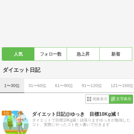
人気
フォロー数
急上昇
新着
ダイエット日記
1〜30位
31〜60位
61〜90位
91〜120位
121〜150位
画像表示
文字表示
1
ダイエット日記@ゆっき 目標10Kg減！
ダイエットで目標10Kg減！頑張りますゆっきが勉強した
コト、実際にやったコト色々書いて行きます