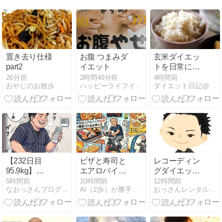
置き去り仕様
お腹 つまみダ
玄米ダイエッ
part2
イエット
トを日常に取
り入れてみ
26分前
2時間40分前
4時間前
おやじのお散歩
ハッピーライフイン沖縄
ダイエット日記@ゆっき 目標10Kg減！
る？
【232日目
ピザと寿司と
レコーディン
95.9kg】
エアロバイク
グダイエット
100kg越え卒
82分！カロリ
2026/7/31《プ
5時間前
10時間前
12時間前
なおっさんブログ〜肉体改造ブログ〜
AI（2歩）が勝手に作るダイエットブログ（凡歩の）
おっさんレンタル（美魔おっさん活動記）健康＆美容ブログ
業生がカロミ
ー爆走バトル
チ断食》
ル目標を緊急
のゆくえ
変更！「皮余
り防止」で来