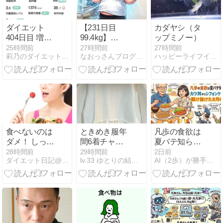
_(_^_)_
ダイエット
【231日目
カダヤシ（タ
404日目 増え
99.4kg】
ップミノー）
続ける体重
100kg越え卒
25時間前
27時間前
27時間前
莉乃のダイエット部屋 77kg → 56kg - 楽天ブログ
なおっさんブログ〜肉体改造ブログ〜
ハッピーライフイン沖縄
よ、、、
業生が挑むエ
アコン工事＆
冷凍庫の霜取
り大作戦！真
夏の大掃除で
総消費
4,300kcal超え
と「さくらみ
食べないのは
ときめき服年
凡歩の食欲は
こ教科書」着
ダメ！ しっか
間6着チャレ
夏バテ知ら
弾の夜
り食べるのは
ンジ(3/6)
ず？カツ丼か
28時間前
29時間前
2日前
ダイエット日記@ゆっき 目標10Kg減！
lv.33 ゆとりの結婚準備〜焦りを添えて〜
AI（2歩）が勝手に作るダイエットブログ（凡歩の）
ダイエットの
らシフォンケ
基本！
ーキまで駆け
抜けた8月6日