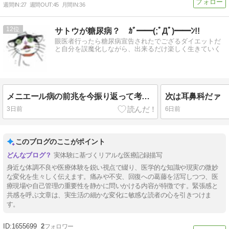
週間IN:
27
週間OUT:
45
月間IN:
36
12
サトウが糖尿病？ ｶﾞ━━(;ﾟДﾟ)━━ﾝ!!
眼医者行ったら糖尿病宣告されたでござるダイエットだ
と自分を誤魔化しながら、出来るだけ楽しく生きていく
メニエール病の前兆を今振り返って考える
次は耳鼻科だァ
3日前
6日前
このブログのここがポイント
実体験に基づくリアルな医療記録描写
身近な体調不良や医療体験を鋭い視点で綴り、医学的な知識や現実の微妙
な変化を生々しく伝えます。痛みや不安、回復への葛藤を活写しつつ、医
療現場や自己管理の重要性を静かに問いかける内容が特徴です。緊張感と
共感を呼ぶ文章は、実生活の細かな変化に敏感な読者の心を引きつけま
す。
1655699
2