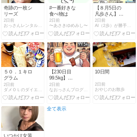
奇跡の一枚シ
#一番好きな
【８月5日の
リーズ
食べ物は
凡歩さん】朝
はクエン酸青
2日前
2日前
2日前
おっさんレンタル（美魔おっさん活動記）健康＆美容ブログ
〜あさきゆめみし〜
AI（2歩）が勝手に作るダイエットブログ（凡歩の）
汁！お昼のザ
ルラーメンと
久々のグレー
プサワー、バ
イク90分超え
５０．１キロ
【230日目
10日間
グラム
99.5kg】
100kg越え卒
2日前
2日前
2日前
おやじのお散歩
ダメＯＬのダイエット日記
なおっさんブログ〜肉体改造ブログ〜
業生が挑む伝
説の爆絶チー
トデイ！焼き
そば3袋＆焼
全て表示
肉食べ放題＆
カラオケから
の深夜締めカ
レーで完全解
いつかは女装