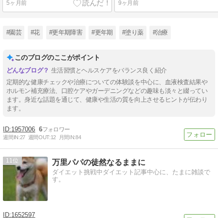
5ヶ月前
9ヶ月前
#園芸
#花
#更年期障害
#更年期
#塗り薬
#治療
このブログのここがポイント
生活習慣とヘルスケアをバランス良く紹介
定期的な健康チェックや治療についての体験談を中心に、血液検査結果や
ホルモン補充療法、口腔ケアやガーデニングなどの趣味も淡々と綴ってい
ます。身近な話題を通じて、健康や生活の質を向上させるヒントが伝わり
ます。
1957006
6
週間IN:
27
週間OUT:
12
月間IN:
84
11
万里パパの徒然なるままに
ダイエット挑戦中ダイエット記事中心に、たまに雑談で
す。
1652597