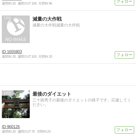
週間IN:
20
週間OUT:
106
月間IN:
96
13
減量の大作戦
減量の大作戦減量の大作戦
1655903
週間IN:
20
週間OUT:
100
月間IN:
20
14
最後のダイエット
三十路男子の最後のダイエットの様子です。応援してく
ださい。
960126
週間IN:
20
週間OUT:
70
月間IN:
20