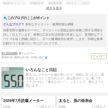
#50代ダイエット
#宅配弁当
#食事管理
#ダイエット日記
続きを表示
#主婦ダイエット
このブログのここがポイント
多彩なダイエット・健康情報を網羅
体重管理や健康をテーマに、ダイエットの実践記録や栄養に関する情報を
詳しく伝えています。食事の工夫や生活習慣の見直しなど、実用的なアド
バイスを短く的確に紹介し、日々の健康維持を後押しします。詳細な食事
記録やコツを知りたい方にぴったりです。
2015085
6
週間IN:
60
週間OUT:
420
月間IN:
290
8
いろんなこと日記
悪玉コレステロール値が高いので、病院に行ったら、薬
を飲むように！言われたが、薬は飲みたくない私です。
ドクター曰く「痩せなさい！」ってことで、痩せようと
思います
2026年7月読書メーター
太ると、孫の発表会
3日前
6日前