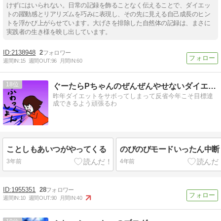
けずにはいられない。日常の記録を飾ることなく伝えることで、ダイエッ
トの躍動感とリアリズムを巧みに表現し、その先に見える自己成長のヒン
トを浮かび上がらせています。大げさを排除した自然体の記録は、まさに
実践者の生き様を映し出しています。
2138948
2
週間IN:
15
週間OUT:
96
月間IN:
60
18
ぐーたらPちゃんのぜんぜんやせないダイエット
昨年ダイエットをサボってしまって反省今年こそ目標達
成できるよう頑張るわ
ことしもあいつがやってくる
のびのびモードいったん中断
3年前
4年前
1955351
28
週間IN:
10
週間OUT:
90
月間IN:
40