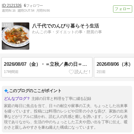
2121326
6
週間IN:
16
週間OUT:
54
月間IN:
86
16
八千代でのんびり暮らそう生活
わんこの事・ダイエットの事・懸賞の事
2026/08/07（金）・＝立秋／鼻の日＝・「プラスマイナスゼロ」(#^^#)／本日、金は、デイサービスの日／昨夕食_(_^_)_
17時間前
2日前
このブログのここがポイント
主婦の日常と料理を丁寧に綴る記録
家庭の毎日に焦点を当て、日々の献立や家事の工夫、ちょっとした出来事
を綴っています。投稿には料理のレシピや日常の小さな喜び、家族の出来
事などがリアルに描かれ、読む人の共感と癒しを誘います。シンプルな表
現でありながら、生活の中のちょっとした工夫や思い出を丁寧に伝え、暖
かさと親しみやすさを兼ね備えた構成になっています。