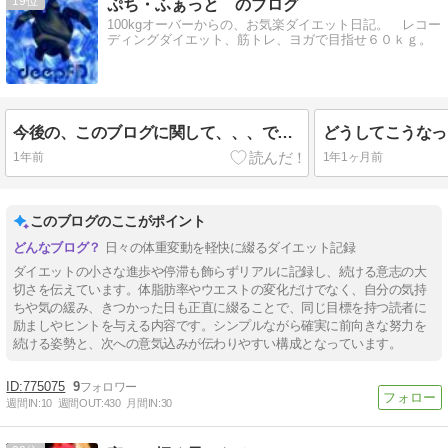
19
ぷち・ふぁっと のブログ
100kgオーバーからの、お気楽ダイエット日記。 レコー
ディングダイエット、筋トレ、ヨガで目指せ６０ｋｇ。
今後の、このブログに関して、、、です。
1年前
1年1ヶ月前
このブログのここがポイント
日々の体重変動を軽快に綴るダイエット記録
ダイエットの小さな進歩や停滞も飾らずリアルに記録し、続ける意志の大
切さを伝えています。体脂肪率やウエストの変化だけでなく、自分の気持
ちや気の緩み、きつかった日も正直に綴ることで、同じ目標を持つ読者に
励ましやヒントを与える内容です。シンプルながら確実に前向きな努力を
続ける姿勢と、次への意気込みが伝わりやすい構成となっています。
775075
9
週間IN:
10
週間OUT:
430
月間IN:
30