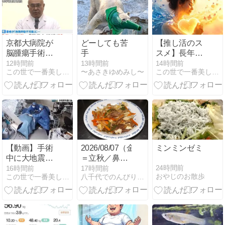
年3月80kgへ
計画修正＆今
年最軽量級
95.9kgへ！
京都大病院が
どーしても苦
【推し活のス
脳腫瘍手術で
手
スメ】長年苦
誤って正常な
しんでいた鬱
12時間前
13時間前
14時間前
この世で一番美しく痩せるダイエット
〜あさきゆめみし〜
この世で一番美しく痩せるダイエット
組織摘出、50
病から解放さ
代女性患者は
れた親友
重篤状態
【動画】手術
2026/08/07（金）・
ミンミンゼミ
中に大地震！
＝立秋／鼻の
その時医師た
日＝・「プラ
24時間前
16時間前
17時間前
おやじのお散歩
この世で一番美しく痩せるダイエット
八千代でのんびり暮らそう生活
ちは！「熊本
スマイナスゼ
総合病院」
ロ」(#^^#)／
本日、金は、
デイサービス
の日／昨夕食