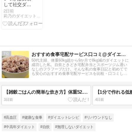
放した神の一
して社交ダン
日
スをやってみ
2日前
莉乃のダイエット部屋 77kg → 56kg - 楽天ブログ
たい
7
おすすめ食事宅配サービス口コミ@ダイエット
50代主婦、体重60kg超から9か月で8kg減のダイエットに
成功した私。自炊ときどき宅配弁当とスポーツジム通い
なしのフラフープだけ。そんな私の食事日記と初めてで
も安心のおすすめ食事宅配サービスを比較・口コミして
います。
【雑穀ごはんの簡単な炊き方】体重52.7kg⇒52.4kg（2026年8月4日火曜）
3日前
4日前
#高血圧
#健康な食事
#ダイエットレシピ
#リバウンドなし
#中高年ダイエット
#自炊
#無理しないダイエット