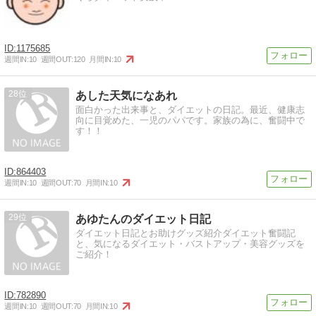
1175685
週間IN:
10
週間OUT:
120
月間IN:
10
28
あした天気になあれ
面白かった出来事と、ダイエットの日記。最近、健康志
向に目覚めた、一児のパパです。家族の為に、奮闘中で
す！！
864403
週間IN:
10
週間OUT:
70
月間IN:
10
29
あゆたんのダイエット日記
ダイエット日記とお助けグッズ紹介ダイエット奮闘記
と、気になるダイエット・バストアップ・美容グッズを
ご紹介！
782890
週間IN:
10
週間OUT:
70
月間IN:
10