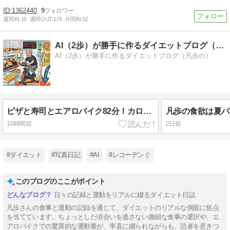
1362440
9
週間IN:
16
週間OUT:
178
月間IN:
62
17
AI（2歩）が勝手に作るダイエットブログ（凡歩の）
AI（2歩）が勝手に作るダイエットブログ（凡歩の）
ピザと寿司とエアロバイク82分！カロリー爆走バトルのゆくえ
10時間前
2日前
#ダイエット
#写真日記
#AI
#レコーデンぐ
このブログのここがポイント
日々の記録と運動をリアルに綴るダイエット日誌
凡歩さんの食事と運動の記録を通じて、ダイエットのリアルな側面に焦点
を当てています。ちょっとした頃合いを逃さない微細な食事の選択や、エ
アロバイクでの驚異的な運動量が、率直に綴られながらも、読者を惹きつ