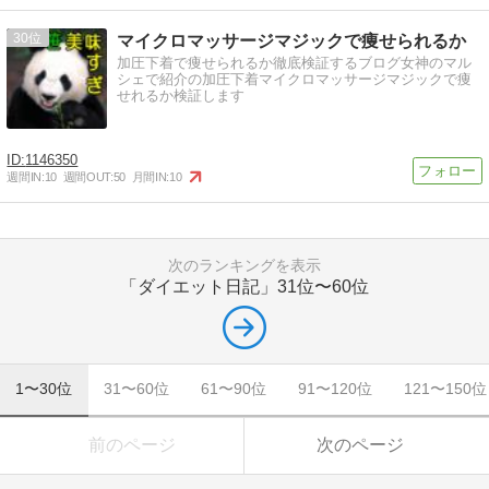
30
マイクロマッサージマジックで痩せられるか
加圧下着で痩せられるか徹底検証するブログ女神のマル
シェで紹介の加圧下着マイクロマッサージマジックで痩
せれるか検証します
1146350
週間IN:
10
週間OUT:
50
月間IN:
10
次のランキングを表示
「ダイエット日記」
31位〜60位
1〜30位
31〜60位
61〜90位
91〜120位
121〜150位
前のページ
次のページ