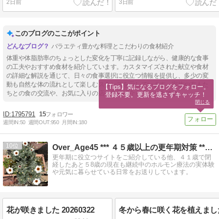
2日前
3日前
このブログのここがポイント
バラエティ豊かな料理とこだわりの食材紹介
体重や体脂肪率のちょっとした変化を丁寧に記録しながら、健康的な食事
の工夫やおすすめ食材を紹介しています。カスタマイズされた献立や食材
の詳細な解説を通じて、日々の食事選択に役立つ情報を提供し、多少の変
動も自然な体の流れとして楽しむスタンスを示しています。家族や友人た
【Tips】気になるブログをフォロー。

ちとの食の交流や、お気に入りの店や商品紹介も見どころです。
登録不要。更新を逃さずキャッチ！
閉じる
1795791
15
週間IN:
50
週間OUT:
950
月間IN:
180
10
Over_Age45 *** ４５歳以上の更年期対策 **…
更年期に役立つサイトをご紹介している他、４１歳で閉
経したあと５8歳の現在も継続中のホルモン療法の実体験
や元気に暮らせている日常をお送りしています。
花が咲きました 20260322