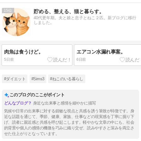
15
貯める、整える、猫と暮らす。
40代更年期。夫と娘と息子とねこ２匹。新ブログに移行
しました。
肉魚は食うけど。
エアコン水漏れ事案。
5日前
6日前
#ダイエット
#Sims3
#ねこのいる暮らし
このブログのここがポイント
身近な出来事と感情を細やかに描写
気候や日常の出来事に対する鋭敏な視点と共感を誘う筆致が特徴です。身
近な話題を通じて、季節、健康、家族、仕事などの現実感を丁寧に掘り下
げ、読者に親近感と共感を呼び起こします。軽やかな文章の中にも、社会
的背景や個人の感情の機微を巧みに織り交ぜ、読みやすさと深みを両立さ
せた仕上がりとなっています。