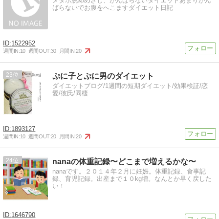
メタボ脱却めざし、がんばらないダイエットあまりがん
ばらないでお腹をへこますダイエット日記
1522952
週間IN:
10
週間OUT:
30
月間IN:
20
23
ぷに子とぷに男のダイエット
ダイエットブログ/1週間の短期ダイエット/効果検証/恋
愛/彼氏/同棲
1893127
週間IN:
10
週間OUT:
20
月間IN:
20
24
nanaの体重記録〜どこまで増えるかな〜
nanaです。２０１４年２月に妊娠。体重記録、食事記
録、育児記録。出産まで１０kg増。なんとか早く戻した
い！
1646790