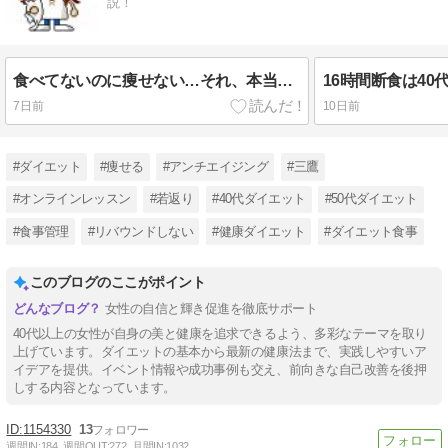
説！
食べてないのに痩せない…それ、本当に停滞期？
7日前
10日前
#ダイエット
#痩せる
#アンチエイジング
#三鷹
#オンラインレッスン
#若返り
#40代ダイエット
#50代ダイエット
#食事管理
#リバウンドしない
#健康ダイエット
#ダイエット食事
このブログのここがポイント
女性の自信と輝き促進を徹底サポート
40代以上の女性が自身の美と健康を追求できるよう、多彩なテーマを取り
上げています。ダイエットの基本から最新の健康法まで、実践しやすいア
イデアを提供。イベント情報や成功事例も交え、前向きな自己改善を後押
しする内容となっています。
1154330
13
週間IN:
184
週間OUT:
272
月間IN:
1032