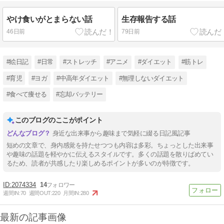
やけ食いがとまらない話
生存報告する話
46日前
79日前
#絵日記
#日常
#ストレッチ
#アニメ
#ダイエット
#筋トレ
#育児
#ヨガ
#中高年ダイエット
#無理しないダイエット
#食べて痩せる
#忘却バッテリー
このブログのここがポイント
身近な出来事から趣味まで気軽に綴る日記風記事
短めの文章で、身内感覚を持たせつつも内容は多彩。ちょっとした出来事
や趣味の話題を軽やかに伝えるスタイルです。多くの話題を散りばめてい
るため、読者が共感したり楽しめるポイントが多いのが特徴です。
2074334
14
週間IN:
70
週間OUT:
220
月間IN:
280
最新の記事画像