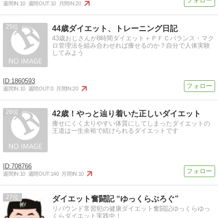
週間IN:
10
週間OUT:
10
月間IN:
20
25
44歳ダイエット、トレーニング日記
43歳おじさんが8時間ダイエット＋ＰＦＣバランス・マク
ロ管理法を組み合わせれば痩せるのか？自分で人体実験
してみよう
1860593
週間IN:
10
週間OUT:
0
月間IN:
20
26
42歳！やっと辿り着いた正しいダイエット
痩せにくく太りやすい体質にしてしまったダイエットの
王道は一生余裕で続けられるダイエットです
708766
週間IN:
10
週間OUT:
140
月間IN:
10
27
ダイエット奮闘記 “ゆっくらぶろぐ”
リバウンド常習犯の健康ダイエット奮闘記ゆっくらゆっ
くらダイエット実践中！