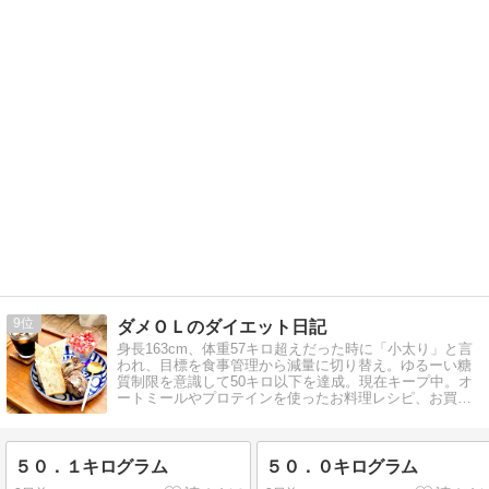
9
ダメＯＬのダイエット日記
身長163cm、体重57キロ超えだった時に「小太り」と言
われ、目標を食事管理から減量に切り替え。ゆるーい糖
質制限を意識して50キロ以下を達成。現在キープ中。オ
ートミールやプロテインを使ったお料理レシピ、お買物
披露や会社倒産→再就職の記録も。
５０．１キログラム
５０．０キログラム