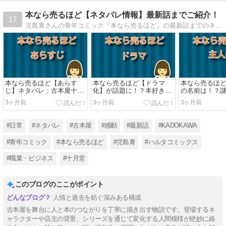
本なら売るほど【ネタバレ情報】最新話までご紹介！
17
児島青さんの青年コミック『本なら売るほど』の最新話までのネタバレをご紹介。古本屋を舞台に繰り広げられる、本と人との出会いと別れの物語。第1話から最新話までのあらすじ＆ネタバレを詳しくお伝えします
本なら売るほど【あらす
本なら売るほど【ドラマ
本なら売るほ
じ】ネタバレ：古本屋十月
化】が話題に！？本好き必
の名前は！？
堂が紡ぐ、本と人の縁の物
見の古本屋ヒューマンドラ
屋店主の魅力
3ヶ月前
3ヶ月前
3ヶ月前
語
マ
#日常
#ネタバレ
#古本屋
#感動
#最新話
#KADOKAWA
#青年コミック
#本なら売るほど
#児島青
#ハルタコミックス
#職業・ビジネス
#十月堂
このブログのここがポイント
人情と過去を紡ぐ深みある構成
古本屋を舞台に人と本のつながりを丁寧に描き出す物語です。登場するキ
ャラクターや店主の背景、シリーズを通じて変化する人間模様が絶妙に絡