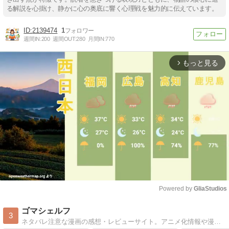
る解説を心掛け、静かに心の奥底に響く心理戦を魅力的に伝えています。
2139474
1
週間IN:
200
週間OUT:
280
月間IN:
770
もっと見る
arrow_forward_ios
Powered by 
GliaStudios
Mute
ゴマシェルフ
3
ネタバレ注意な漫画の感想・レビューサイト。アニメ化情報や漫画賞のまとめ・面白かった漫画の見どころを書いています。