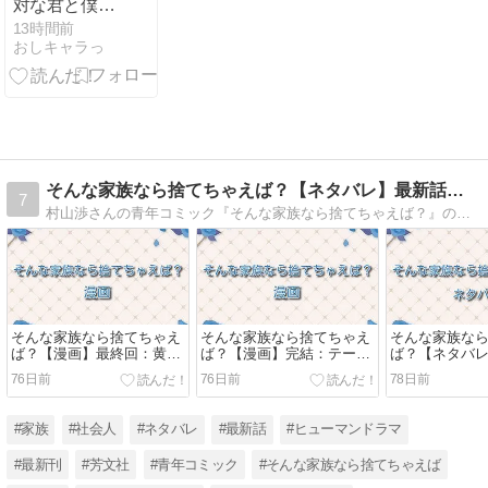
対な君と僕』
第17話ネット
13時間前
おしキャラっ
の反応がこち
ら！
そんな家族なら捨てちゃえば？【ネタバレ】最新話までお届け！
7
村山渉さんの青年コミック『そんな家族なら捨てちゃえば？』の最新話までのネタバレをお届け。第1話から最新話までのあらすじ＆ネタバレを詳しくお伝えします
そんな家族なら捨てちゃえ
そんな家族なら捨てちゃえ
そんな家族な
ば？【漫画】最終回：黄色
ば？【漫画】完結：テープ
ば？【ネタバレ
いテープの呪縛はついに解
の呪縛から解き放たれた家
家族再生か崩
76日前
76日前
78日前
けた！？
族の行方
末は！？
#家族
#社会人
#ネタバレ
#最新話
#ヒューマンドラマ
#最新刊
#芳文社
#青年コミック
#そんな家族なら捨てちゃえば