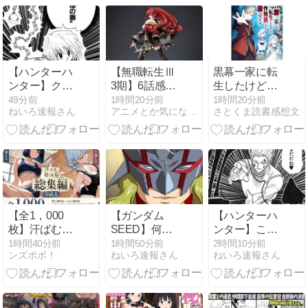
【ハンターハ
【無職転生Ⅲ
黒幕一家に転
ンター】クラ
3期】6話感想
生したけど原
ピカ旅団相手
ネタバレ？元
作無視して独
49分前
1時間20分前
1時間20分前
ねいろ速報さん
アニメとか気になる系へっぽこ感想倶楽部
さとくま読書感想文
以外にも強す
カノとよりを
立する
ぎ
戻さない妻帯
者
【全1，000
【ガンダム
【ハンターハ
枚】汗ばむ部
SEED】何が
ンター】ここ
活動 総集編
面白いと思っ
のヒソカ良す
1時間40分前
1時間50分前
2時間10分前
ンズポポ！
ねいろ速報さん
ねいろ速報さん
Vol.1 陸上部×
てフラガマン
ぎる
バレエ部｜寝
をこんな扱い
取り女子高生
にしたんだ