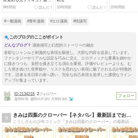
女子大生(STUDIOふあん)
9時間前
10時間前
20時間前
#一般漫画
#青年漫画
#エロ漫画
#性描写
このブログのここがポイント
過激描写と幻想的ストーリーの融合
多彩なジャンルと刺激的な表現を駆使し、大胆な内容を追及しています。
ファンタジーやリアルな設定を巧みに交え、エロティックな要素を細やか
に描きつつも、妄想を掻き立てる演出を重視。評価やレビューよりも、む
しろ突き抜けた世界観や、リスクを恐れない表現に魅了される点が特徴的
です。読者を非日常の扉へ誘い、完全な自己表現を追求した濃密なライン
アップが集まっています。
2134218
2
週間IN:
99
週間OUT:
183
月間IN:
306
きみは四葉のクローバー【ネタバレ】最新話までお届け！
9
こうしさんの少年コミック『きみは四葉のクローバー』の最新話までのネタバレをお届け。家庭崩壊に苦しむ主人公・宇一と初恋の少女・よつはが織りなす、予測不能なラブサスペンス。第1話から最新話までのあらすじ＆ネタバレを詳しくお届けします