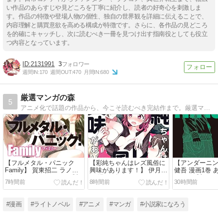
い作品のあらすじや見どころを丁寧に紹介し、読者の好奇心を刺激しま
す。作品の特徴や登場人物の個性、独自の世界観を詳細に伝えることで、
内容理解と購買意欲を高める構成が特徴です。さらに、各作品の見どころ
を的確にキャッチし、次に読むべき一冊を見つけ出す指南役としても役立
つ内容となっています。
2131991
3
週間IN:
170
週間OUT:
470
月間IN:
680
厳選マンガの森
5
アニメ化で話題の作品から、今こそ読むべき完結作まで。厳選マンガの森が、あなたの好みにぴったりの「最高の一冊」をエスコート。
【フルメタル・パニック
【彩純ちゃんはレズ風俗に
【アンダーニン
Family】 賀東招二 ラノベ
興味があります！】 伊月ク
健吾 漫画1巻 
1巻 あらすじ ネタバレ感想
ロ 漫画1巻 あらすじ ネタ
タバレ感想 ど
7時間前
8時間前
30時間前
バレ感想
#漫画
#ライトノベル
#アニメ
#マンガ
#小説家になろう