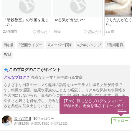
「暗殺教室」の映画を見ま
やる気が出ない〜
ぐりたんが亡
した。
た。
20時間前
昨日
2日前
#特撮
#仮面ライダー
#スーパー戦隊
#少年ジャンプ
#呪術廻戦
#WJ
このブログのここがポイント
多彩なテーマと個性溢れる文章
さまざまな日常の一コマや趣味の話題をユーモラスに綴る文章が特徴で
す。特撮や漫画、健康や家族のことまで幅広く、リアルな気持ちや気軽さ
を大切にしながらも、読者の心に響く言い回しを心掛けています。親しみ
やすさと鋭さを併せ持ち、身近な話題を丁寧に描写することで、読みやす
【Tips】気になるブログをフォロー。

登録不要。更新を逃さずキャッチ！
さと共感を引き出しています。
閉じる
272219
10
週間IN:
550
週間OUT:
920
月間IN:
2520