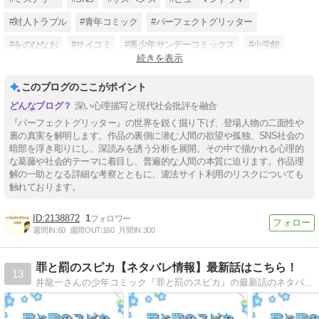
#対人トラブル
#青年コミック
#パーフェクトグリッター
#をのひなお
#サイコミ
#裏少年サンデーコミックス
#小学館
続きを表示
#人情
このブログのここがポイント
深い心理描写と現代社会批評を融合
『パーフェクトグリッター』の世界を鋭く掘り下げ、登場人物の二面性や
裏の真実を解明します。作品の裏側に潜む人間の欲望や孤独、SNS社会の
暗部を浮き彫りにし、深読みを誘う分析を展開。その中で描かれる心理的
な葛藤や社会的テーマに着目し、普遍的な人間の本質に迫ります。作品理
解の一助となる詳細な考察とともに、違法サイト利用のリスクについても
触れております。
2138872
1
週間IN:
60
週間OUT:
160
月間IN:
300
罪と罰のスピカ【ネタバレ情報】最新話はこちら！
13
井龍一さんの少年コミック『罪と罰のスピカ』の最新話のネタバレはこちら！特殊な能力を持つ女子高生が理不尽な悪に制裁を下していくサスペンス漫画。第1話から最新話までのあらすじ＆ネタバレを詳しくお届けします