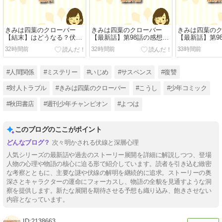
きみは四葉のクローバー
きみは四葉のクローバー
きみは四葉の
【結末】はどうなる？伏線
【最新話】第98話の感想：
【最新話】第9
から最終回を考察
10年後の幸せな世界が切な
レ：10年後の
32時間前
32時間前
33時間前
い！？
せな世界に残
#人間関係
#ミステリー
#いじめ
#サスペンス
#復讐
#対人トラブル
#きみは四葉のクローバー
#こうし
#少年コミック
#秋田書店
#週刊少年チャンピオン
#よつは
このブログのここがポイント
次々明かされる伏線と深層心理
人気シリーズの最新話や過去のストーリー展開を詳細に解説しつつ、登場
人物の心理や物語の核心に迫る形で紹介しています。読者を引き込む緻密
な考察とともに、主要な謎や伏線の解明を継続的に追求。ストーリーの奥
深さとキャラクターの運命にフォーカスし、物語の全貌を見通すような洞
察を提供します。新たな展開を期待させる予想も織り込み、飽きさせない
内容となっています。
2138663