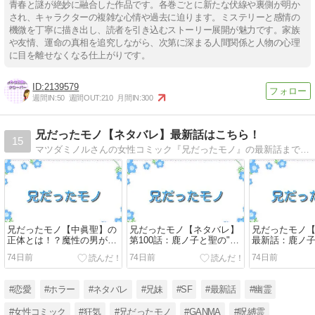
青春と謎が絶妙に融合した作品です。各巻ごとに新たな伏線や裏側が明か
され、キャラクターの複雑な心情や過去に迫ります。ミステリーと感情の
機微を丁寧に描き出し、読者を引き込むストーリー展開が魅力です。家族
や友情、運命の真相を追究しながら、次第に深まる人間関係と人物の心理
に目を離せなくなる仕上がりです。
2139579
週間IN:
50
週間OUT:
210
月間IN:
300
兄だったモノ【ネタバレ】最新話はこちら！
15
マツダミノルさんの女性コミック『兄だったモノ』の最新話までのネタバレはこちら！兄の恋人と妹と「兄だったモノ」が織りなす、おぞましくも切ない物語。『兄だったモノ』の無料試し読みやネタバレ（あらすじ）、読んだ感想などをお届けします
兄だったモノ【中眞聖】の
兄だったモノ【ネタバレ】
兄だったモノ
正体とは！？魔性の男が生
第100話：鹿ノ子と聖の"お
最新話：鹿ノ
まれた衝撃の真実をネタバ
ぞましい恋"はどう終わ
の三角関係に
74日前
74日前
74日前
レ解説
る！？
#恋愛
#ホラー
#ネタバレ
#兄妹
#SF
#最新話
#幽霊
#女性コミック
#狂気
#兄だったモノ
#GANMA
#呪縛霊