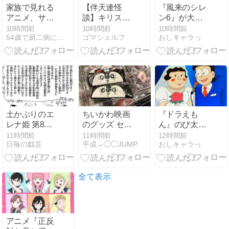
家族で見れる
【伴天連怪
『風来のシレ
アニメ、サブ
談】キリスト
ン6』が大ヒ
スク選びで配
教が禁止され
ットしたのに
10時間前
10時間前
10時間前
54歳で厨二病に感染しました
ゴマシェルフ
おしキャラっ
信年齢制限を
ていた江戸時
何故か2がリ
確認する
代の悪魔祓い
メイクされな
が描かれるホ
い
ラー漫画【ネ
タバレ感想】
土かぶりのエ
ちいかわ映画
『ドラえも
レナ姫 第8巻
のグッズ セイ
ん』のび太と
感想【異世界
レーンのヘア
ジャイ子、意
11時間前
11時間前
12時間前
日毎の戯言
平成→◯◯JUMP
おしキャラっ
転生×農業×ロ
バンドが可愛
外に幸せだっ
マンス】
い！
たのかもしれ
ない…？
全て表示
アニメ『正反