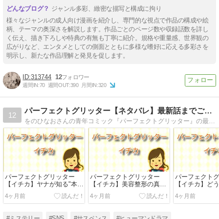
ジャンル多彩、緻密な描写と構成に拘り
様々なジャンルの成人向け漫画を紹介し、専門的な視点で作品の構成や絵
柄、テーマの奥深さを解説します。作品ごとのページ数や収録話数を詳し
く伝え、描き下ろしや特典の有無も丁寧に紹介。規格や重量感、世界観の
広がりなど、エンタメとしての側面とともに多様な嗜好に応える多彩さを
明示し、新たな作品理解と発見を促します。
313744
12
週間IN:
70
週間OUT:
390
月間IN:
320
パーフェクトグリッター【ネタバレ】最新話までご紹介！
12
をのひなおさんの青年コミック『パーフェクトグリッター』の最新話までのネタバレをご紹介。
パーフェクトグリッター
パーフェクトグリッター
パーフェクト
【イチカ】ヤナが知る"本当
【イチカ】美容整形の真相
【イチカ】ど
のイチカ"とは！？モモが知
とは！？インフルエンサー
踪・生死の真
4ヶ月前
4ヶ月前
4ヶ月前
らない裏の顔をネタバレ
が整形を武器にする理由
解説
#ミステリー
#SNS
#サスペンス
#ヒューマンドラマ