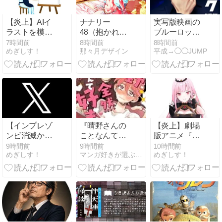
いなら別に不
在でもいいは
【炎上】AIイ
ナナリー
実写版映画の
ずだよな
ラストを模写
48（抱かれる
ブルーロッ
していた絵師
3秒前）
ク、実在選手
7時間前
8時間前
8時間前
めぎしす！
那々月デザイン
平成→◯◯JUMP
秋月の空が最
の本田選手や
新のオリジナ
香川選手をデ
ルイラストに
ィスるセリフ
AI疑惑をかけ
はあった？窪
られ活動を引
田正孝の絵心
退！【反AI】
の再現度すご
い！
【インプレゾ
『晴野さんの
【炎上】劇場
ンビ消滅か】
ことなんて全
版アニメ『メ
X収益化が終
然好き』 如日
イドインアビ
9時間前
9時間前
10時間前
めぎしす！
マンガ好きが選ぶ最高作
めぎしす！
了し、9月8日
やさか 1巻 ど
ス』の主題歌
から新しく
こで読める あ
がホロライブ
「オリジナル
らすじ
EN Mori
コンテンツ収
Calliope（森
益プログラ
カリオペ）に
ム」がスター
決定し叩かれ
ト！
る