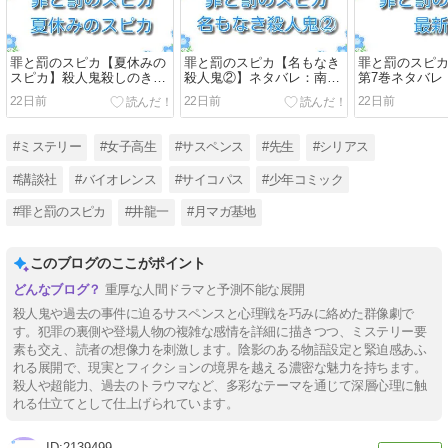
罪と罰のスピカ【夏休みの
罪と罰のスピカ【名もなき
罪と罰のスピ
スピカ】殺人鬼殺しのきっ
殺人鬼②】ネタバレ：南爪
第7巻ネタバレ
かけが明らかに！？
久郎の追跡が加速！？
度の連続殺人
22日前
22日前
22日前
は！？
#ミステリー
#女子高生
#サスペンス
#先生
#シリアス
#講談社
#バイオレンス
#サイコパス
#少年コミック
#罪と罰のスピカ
#井龍一
#月マガ基地
このブログのここがポイント
重厚な人間ドラマと予測不能な展開
殺人鬼や過去の事件に迫るサスペンスと心理戦を巧みに絡めた群像劇で
す。犯罪の裏側や登場人物の複雑な感情を詳細に描きつつ、ミステリー要
素も交え、読者の想像力を刺激します。陰影のある物語設定と緊迫感あふ
れる展開で、現実とフィクションの境界を越える濃密な魅力を持ちます。
殺人や超能力、過去のトラウマなど、多彩なテーマを通じて深層心理に触
れる仕立てとして仕上げられています。
2139499