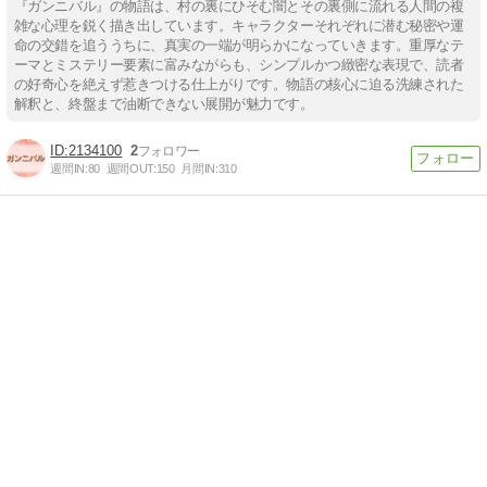
『ガンニバル』の物語は、村の裏にひそむ闇とその裏側に流れる人間の複
雑な心理を鋭く描き出しています。キャラクターそれぞれに潜む秘密や運
命の交錯を追ううちに、真実の一端が明らかになっていきます。重厚なテ
ーマとミステリー要素に富みながらも、シンプルかつ緻密な表現で、読者
の好奇心を絶えず惹きつける仕上がりです。物語の核心に迫る洗練された
解釈と、終盤まで油断できない展開が魅力です。
2134100
2
週間IN:
80
週間OUT:
150
月間IN:
310