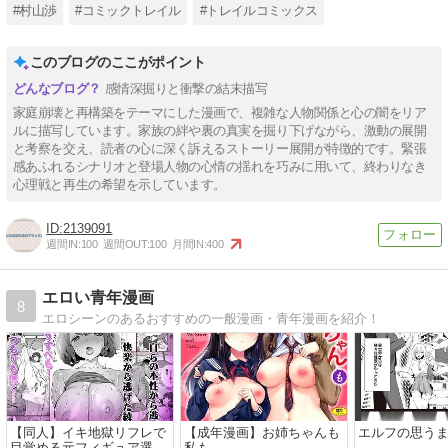
#村山渉
#コミックトレイル
#トレイルコミックス
このブログのここがポイント
感情深掘りと衝撃の結末描写
家庭崩壊と再構築をテーマにした漫画で、複雑な人物関係と心の闇をリア
ルに描写しています。家族の絆や裏の真実を掘り下げながら、激動の展開
と考察を交え、読者の心に深く訴えるストーリー展開が特徴的です。緊張
感あふれるシナリオと登場人物の心情の揺れを巧みに用いて、終わりなき
心理戦と再生の希望を示しています。
2139091
週間IN:
100
週間OUT:
100
月間IN:
400
エロい青年漫画
8
エロシーンのあるおすすめの一般漫画・青年漫画を紹介！
【同人】イキ地獄リフレで
【成年漫画】お姉ちゃんも
エルフの思う
目覚める元フィギュア選手
私も