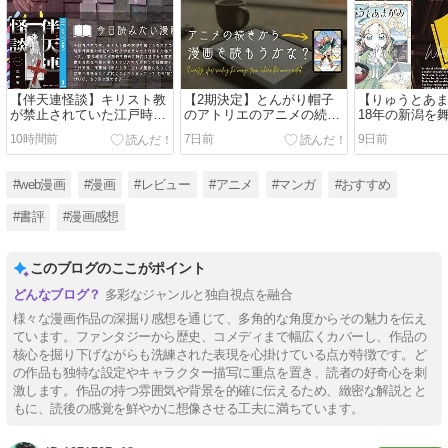
【伴天連怪談】キリスト教
【2期決定】とんがり帽子
【りゅうとあ
が禁止されていた江戸時代
のアトリエのアニメの続き
18年の新潟を
の悪魔祓いが描かれるホラ
から漫画を読むなら何巻か
お嬢様が町と
10時間前
7日前
9日前
ー漫画【ネタバレ感想】
ら？【解説】
グルメ漫画【
想】
#web漫画
#漫画
#レビュー
#アニメ
#マンガ
#おすすめ
#書評
#漫画感想
このブログのここがポイント
多彩なジャンルと独自視点を融合
様々な漫画作品の深掘り感想を通じて、多角的な角度からその魅力を伝え
ています。ファンタジーから歴史、コメディまで幅広くカバーし、作品の
核心を掘り下げながらも洗練された表現を心掛けている点が特徴です。ど
の作品も独特な設定やキャラクター描写に重点を置き、読者の好奇心を刺
激します。作品の持つ雰囲気や背景を的確に伝えるため、緻密な解説とと
もに、読後の感覚を鮮やかに想像させる工夫に満ちています。