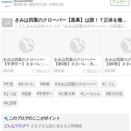
週間IN:
60
週間OUT:
140
月間IN:
290
きみは四葉のクローバー【黒幕】は誰！？正体を徹底考察
14
こうしさんの少年コミック『きみは四葉のクローバー』の黒幕についての考察はこちら！いじめに苦しむ主人公・宇一と初恋の少女・よつはが繰り広げる、ラブサスペンスな人気漫画。黒幕は一体誰なのか、その正体について徹底考察してみます
きみは四葉のクローバー
きみは四葉のクローバー
きみは四葉の
【宇津宇一】ネタバレ：家
【第9巻】ネタバレ：礼堂
【第8巻】ネタ
族崩壊の経緯と宇一の決断
零の衝撃の結末と明かされ
の手紙がもた
19日前
19日前
19日前
を解説
る真実
#予想
#ネタバレ
#考察
#きみは四葉のクローバー
#こうし
#よつは
#黒幕
#宇津宇一
#八重大和
#ふーちゃん
#里川六花
#礼堂零
このブログのここがポイント
さまざまな謎と深まる人間模様