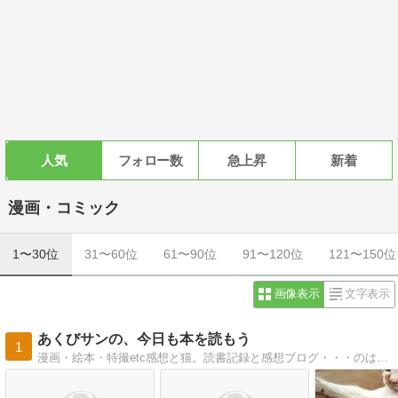
人気
フォロー数
急上昇
新着
漫画・コミック
1〜30位
31〜60位
61〜90位
91〜120位
121〜150位
画像表示
文字表示
あくびサンの、今日も本を読もう
1
漫画・絵本・特撮etc感想と猫。読書記録と感想ブログ・・・のはずだったのに、気付けば最近猫ばっか。