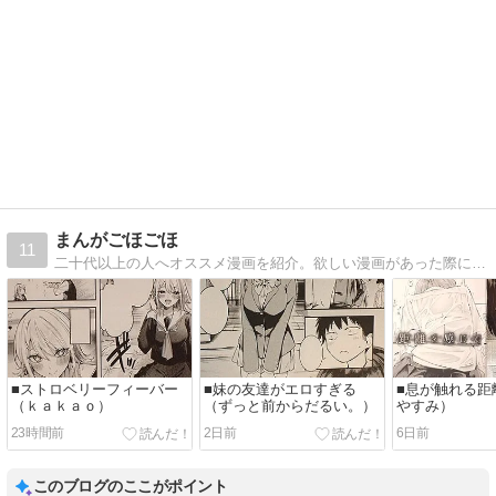
まんがごほごほ
11
二十代以上の人へオススメ漫画を紹介。欲しい漫画があった際にはぜひ参考にして頂ければ幸いです。
■ストロベリーフィーバー
■妹の友達がエロすぎる
■息が触れる距
（ｋａｋａｏ）
（ずっと前からだるい。）
やすみ）
23時間前
2日前
6日前
このブログのここがポイント