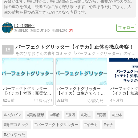
み合います。時に静かに、時に情熱的に展開しながら、書物が持つ力や記
憶の重みを伝え、読者の心に深く寄り添います。心温まるだけでなく、人
生の断片を見つめ直すきっかけとなる内容です。
2139652
週間IN:
50
週間OUT:
140
月間IN:
270
パーフェクトグリッター【イチカ】正体を徹底考察！
18
をのひなおさんの青年コミック『パーフェクトグリッター』のイチカの正体を徹底考察。カリスマインフルエンサー・イチカの完璧な笑顔に隠された衝撃の真実を徹底解説します。SNSが生む歪な共依存関係と予測不可能なガールズサスペンスをぜひどうぞ
パーフェクトグリッター
パーフェクトグリッター
パーフェクト
【イチカ】考察：完璧なイ
【イチカ】は生きてる！？
【イチカ】知
ンフルエンサーが隠し続け
失踪の真相と生存の証拠を
くキャラクタ
82日前
82日前
4ヶ月前
た"本当の顔"とは！？
ネタバレ考察
#ネタバレ
#美容整形
#年齢
#服装
#死亡
#何者
#正体
#青年コミック
#パーフェクトグリッター
#イチカ
#ヤナ
#どうなった