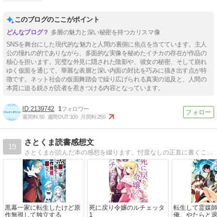
このブログのここがポイント
多層の魅力と深い秘密を持つカリスマ像
SNSを舞台にした現代的な魅力と人間の裏側に焦点を当てています。主人
公の憧れの的でありながら、多面的な実像を秘めたイチカの存在が作品の
核心を担います。完璧な外見に隠された陰影や、彼女の秘密、そして崩れ
ゆく仮面を通じて、華麗な表層と深い内面の対比を巧みに描き出す点が特
徴です。ネット社会の仮面舞踏会で繰り広げられる真実の追及と、人間の
本質に迫る鋭さが読者を惹きつける内容となっています。
2139742
1
週間IN:
50
週間OUT:
100
月間IN:
250
さとくま読書感想文
19
さとくまが読んだ本の感想を綴ります。忖度なしの正直に書くことを心がけています。
黒幕一家に転生したけど原
死に戻り令嬢のルチェッタ
転生して霊媒
作無視して独立する
1
俺、やたらと