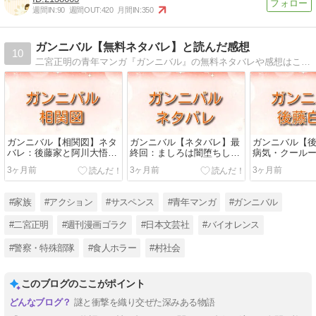
週間IN:
90
週間OUT:
420
月間IN:
350
ガンニバル【無料ネタバレ】と読んだ感想
10
二宮正明の青年マンガ『ガンニバル』の無料ネタバレや感想はこちら！異様な食人村で繰り広げられる、戦慄のサスペンス展開にゾクゾク！？『ガンニバル』の無料試し読みやネタバレ（あらすじ）、読んだ感想などをお届けします
ガンニバル【相関図】ネタ
ガンニバル【ネタバレ】最
ガンニバル【
バレ：後藤家と阿川大悟の
終回：ましろは闇堕ちし
病気・クール
因縁！食人村の全貌に迫る
た！？血を舐めるラストシ
食人との恐ろ
3ヶ月前
3ヶ月前
3ヶ月前
ーンの意味を考察
タバレ解説
#家族
#アクション
#サスペンス
#青年マンガ
#ガンニバル
#二宮正明
#週刊漫画ゴラク
#日本文芸社
#バイオレンス
#警察・特殊部隊
#食人ホラー
#村社会
このブログのここがポイント
謎と衝撃を織り交ぜた深みある物語