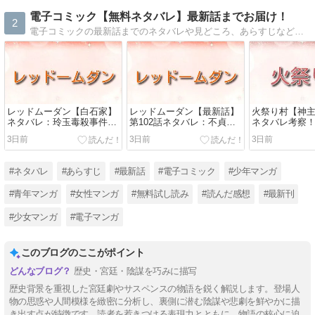
電子コミック【無料ネタバレ】最新話までお届け！
2
電子コミックの最新話までのネタバレや見どころ、あらすじなどをお届け。配信中の電子コミックの中で、おすすめタイトルの最新話をご紹介します。少年・少女・女性・青年など、様々なジャンルの電子コミックを無料試し読みでお楽しみください
レッドムーダン【白石家】
レッドムーダン【最新話】
火祭り村【神
ネタバレ：玲玉毒殺事件と
第102話ネタバレ：不貞発
ネタバレ考察
失脚の行方
覚で燕徳妃は失脚！？諍い
る謎の人物と
3日前
3日前
3日前
の終わりへ
#ネタバレ
#あらすじ
#最新話
#電子コミック
#少年マンガ
#青年マンガ
#女性マンガ
#無料試し読み
#読んだ感想
#最新刊
#少女マンガ
#電子マンガ
このブログのここがポイント
歴史・宮廷・陰謀を巧みに描写
歴史背景を重視した宮廷劇やサスペンスの物語を鋭く解説します。登場人
物の思惑や人間模様を緻密に分析し、裏側に潜む陰謀や悲劇を鮮やかに描
き出す点が特徴です。読者を惹きつける表現力とともに、物語の核心に迫