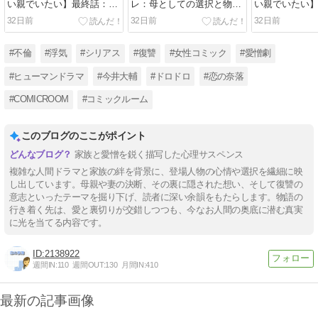
い親でいたい】最終話：最
レ：母としての選択と物語
い親でいたい
後に選ぶ“親”の答えと
の着地点
トが見せた母
32日前
32日前
32日前
は！？
バレ解説
#不倫
#浮気
#シリアス
#復讐
#女性コミック
#愛憎劇
#ヒューマンドラマ
#今井大輔
#ドロドロ
#恋の奈落
#COMICROOM
#コミックルーム
このブログのここがポイント
家族と愛憎を鋭く描写した心理サスペンス
複雑な人間ドラマと家族の絆を背景に、登場人物の心情や選択を繊細に映
し出しています。母親や妻の決断、その裏に隠された想い、そして復讐の
意志といったテーマを掘り下げ、読者に深い余韻をもたらします。物語の
行き着く先は、愛と裏切りが交錯しつつも、今なお人間の奥底に潜む真実
に光を当てる内容です。
2138922
週間IN:
110
週間OUT:
130
月間IN:
410
最新の記事画像