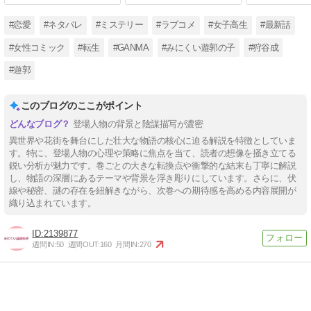
#恋愛
#ネタバレ
#ミステリー
#ラブコメ
#女子高生
#最新話
#女性コミック
#転生
#GANMA
#みにくい遊郭の子
#狩谷成
#遊郭
このブログのここがポイント
登場人物の背景と陰謀描写が濃密
異世界や花街を舞台にした壮大な物語の核心に迫る解説を特徴としていま
す。特に、登場人物の心理や策略に焦点を当て、読者の想像を掻き立てる
鋭い分析が魅力です。巻ごとの大きな転換点や衝撃的な結末も丁寧に解説
し、物語の深層にあるテーマや背景を浮き彫りにしています。さらに、伏
線や秘密、謎の存在を紐解きながら、次巻への期待感を高める内容展開が
織り込まれています。
2139877
週間IN:
50
週間OUT:
160
月間IN:
270