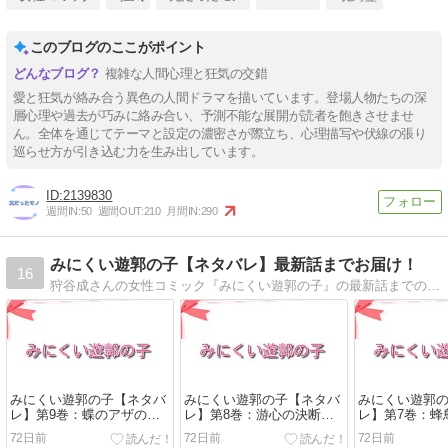
このブログのここがポイント
複雑な人間心理と狂気の交錯
愛と狂気が絡み合う異色の人間ドラマを描いています。登場人物たちの深
層心理や過去が巧みに絡み合い、予測不能な展開が読者を飽きさせませ
ん。全体を通じてテーマと設定の濃密さが際立ち、心理描写や伏線の張り
巡らせ方が引き込む力を生み出しています。
2139830
週間IN:
50
週間OUT:
210
月間IN:
290
みにくい遊郭の子【ネタバレ】最新話までお届け！
16
狩谷成さんの女性コミック『みにくい遊郭の子』の最新話までのネタバレはこちら！幻想的な世界観と切ない恋模様が絡み合う、胸躍る異世界の花魁物語。『みにくい遊郭の子』の無料試し読みやネタバレ（あらすじ）、読んだ感想などをお届けします
みにくい遊郭の子【ネタバ
みにくい遊郭の子【ネタバ
みにくい遊郭
レ】第9巻：蝶のアザの男
レ】第8巻：游心の決断と
レ】第7巻：蜂
の正体とエソラの出生の秘
花街を揺るがす謀略の全貌
体と花街を揺
72日前
72日前
72日前
密に迫る！
とは！？
全貌まとめ