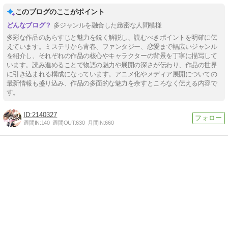
このブログのここがポイント
多ジャンルを融合した緻密な人間模様
多彩な作品のあらすじと魅力を鋭く解説し、読むべきポイントを明確に伝
えています。ミステリから青春、ファンタジー、恋愛まで幅広いジャンル
を紹介し、それぞれの作品の核心やキャラクターの背景を丁寧に描写して
います。読み進めることで物語の魅力や展開の深さが伝わり、作品の世界
に引き込まれる構成になっています。アニメ化やメディア展開についての
最新情報も盛り込み、作品の多面的な魅力を余すところなく伝える内容で
す。
2140327
週間IN:
140
週間OUT:
630
月間IN:
660