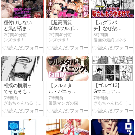
種付けしない
【超高画質
【カグラバ
と気が済まな
60fpsフルボイ
チ】なぜ柴登
いおじさんと
ス】バニーヒ
吾だけこんな
2時間40分前
2時間40分前
5時間前
ンズポポ！
ンズポポ！
漫画の最終回ネタバレひどいあらすじや感想おすすめ満載
イチャラブ
ロインズ！〜
に報われない
S●X｜鴨の家
秘密の濃厚中
のか…最新話
出しサービ
で判明した壮
ス〜｜スピカ
絶すぎる過
アニメーショ
去… #カグラ
ン
バチ #考察 #
ゆっくり解説
相撲の横綱っ
【フルメタ
【ゴルゴ13】
てそもそも
ル・パニック
Gマニュアル
「力士の最高
Family】 賀東
のGはガイム
5時間前
7時間前
7時間前
ぎあちゃんねる（仮）
厳選マンガの森
ぎあちゃんねる（仮）
峰という座に
招二 ラノベ 1
ショウのGで
相応しいかど
巻 あらすじ ネ
す
うか」で決め
タバレ感想
るべきであっ
て横綱に相応
しい者がいな