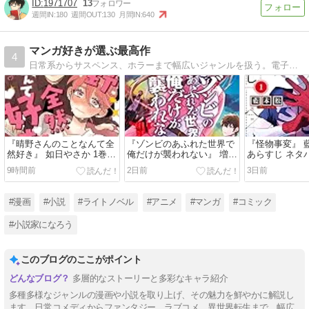
1971707
13
週間IN:
180
週間OUT:
130
月間IN:
640
マンガ好きが選ぶ最高作
4
日常系からサスペンス、ホラーまで幅広いジャンルを扱う。電子書籍の選び方や、マイナー作品の紹介もあり、読み応えのある記事が多いのが特徴。じっくり読みたい派におすすめです。
『晴野さんのことなんて全
『ゾンビのあふれた世界で
『怪物事変』 藍
然好き』 如日やさか 1巻
俺だけが襲われない』 増田
あらすじ ネタ
どこで読める あらすじ
ちひろ 1巻 あらすじ ネタ
こで読める
9時間前
2日前
3日前
バレ感想
#漫画
#小説
#ライトノベル
#アニメ
#マンガ
#コミック
#小説家になろう
このブログのここがポイント
多層的なストーリーと多彩なキャラ紹介
多種多様なジャンルの漫画や小説を取り上げ、その魅力を鮮やかに解説し
ます。日常コメディからファンタジー、ラブコメ、異世界転生まで、幅広