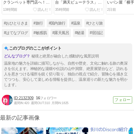
クランペット専門店へ！奇
台「満天ビューテラス」か
いパン屋「横
跡の晴れ間とパリピなカモ
らの景色は…！？お花のプ
テ」で絶品ボ
13時間前
35時間前
2日前
シカ｜万座温泉ひとり旅㊱
ーさんと雲上に浮かぶテラ
チ！標高2,30
ス｜万座温泉ひとり旅㉟
トラン｜万座
㉞
#おひとりさま
#旅行
#国内旅行
#温泉
#ひとり旅
#はてなブログ
#敏感肌
#露天風呂
#秘湯
#宿泊記
このブログのここがポイント
秘境と絶景が融合した感動的な風景説明
温泉地の魅力を詳細に描写しながら、自然や歴史、文化に触れる旅の奥深
さを伝えます。神秘的な湯畑や伝説の山中洞窟、絶景展望台など、訪れる
人を惹きつける場所を鋭く切り取り、独自の視点で紹介。冒険心を掻き立
てつつも、安心して楽しめる情報を提供し、温泉巡りの新たな魅力を明か
します。
2132309
16
週間IN:
420
週間OUT:
310
月間IN:
1825
最新の記事画像