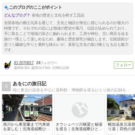
このブログのここがポイント
各地の歴史と文化を映す工芸品
全国各地の郷土玩具を通じて、文化と物語が身近に感じられるのが最大の
特徴です。それぞれの品には地域の歴史や風习、伝説が込められており、
手に取ることで地域の深さに触れられます。工房や神社、古い商店を辿る
旅の一環として楽しめるため、趣味と歴史探究が融合します。伝統技術が
息づく繊細な作りと素朴な味わいが、多彩な文化の架け橋となる点も魅力
です。
2070817
24
週間IN:
550
週間OUT:
560
月間IN:
2180
あをにの旅日記
5
特に東北の温泉を中心に資料館・博物館を巡るひとり旅の記録を気ままに記します
旭川から東室蘭まで汽車旅
タウシュベツ川橋梁と秘湯
幌加温泉元湯
を楽しむ｜北海道縦断ひと
を巡る｜北海道縦断ひとり
り湯｜四色の
り旅【六日目】
旅【五日目】
境の中の秘湯