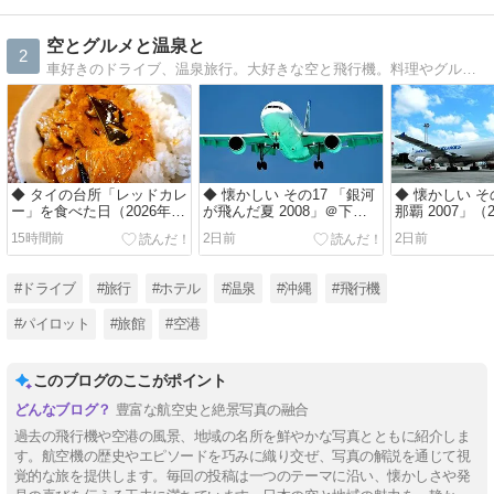
空とグルメと温泉と
2
車好きのドライブ、温泉旅行。大好きな空と飛行機。料理やグルメ情報も。
◆ タイの台所「レッドカレ
◆ 懐かしい その17 「銀河
◆ 懐かしい そ
ー」を食べた日（2026年8
が飛んだ夏 2008」＠下地
那覇 2007」（
月）
島（2026年7月）
15時間前
2日前
2日前
#ドライブ
#旅行
#ホテル
#温泉
#沖縄
#飛行機
#パイロット
#旅館
#空港
このブログのここがポイント
豊富な航空史と絶景写真の融合
過去の飛行機や空港の風景、地域の名所を鮮やかな写真とともに紹介しま
す。航空機の歴史やエピソードを巧みに織り交ぜ、写真の解説を通じて視
覚的な旅を提供します。毎回の投稿は一つのテーマに沿い、懐かしさや発