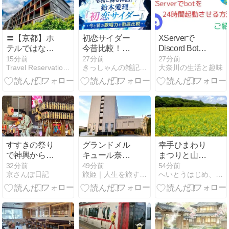
〓【京都】ホ
初恋サイダー
XServerで
テルではなく
今昔比較！鈴
Discord Botを
「ポテ
木愛理14年前
運営する方法
15分前
27分前
27分前
Travel Reservation〜ホテル・旅館ガイド〜
きっしゃんの雑記ブログ
大奈川の生活と趣味
ル」！？梅小
のBuono!との
｜起動・停
路ポテル京都
違い
止・24時間稼
（Umekoji
働まで解説
Potel
KYOTO）の魅
力を徹底調
査！自由すぎ
る過ごし方と
すすきの祭り
グランドメル
幸手ひまわり
話題の理由と
で神輿から餅
キュール奈良
まつりと山田
は？〓〓️
をまいていた
橿原の魅力
うどん
32分前
49分前
54分前
京さんぽ日記
旅姫｜人生を旅するすべての人のお供に
へいとうはじめ、何処へ行く？
は？客室・温
泉・アクセ
ス・駐車場を
紹介