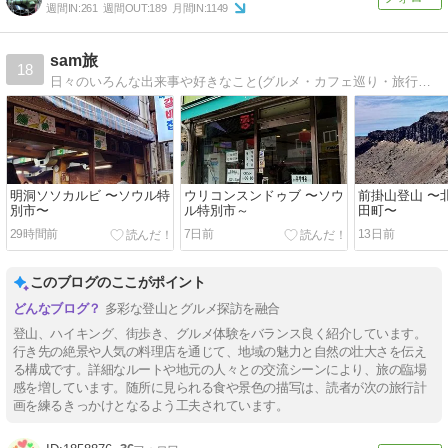
週間IN:
261
週間OUT:
189
月間IN:
1149
sam旅
18
日々のいろんな出来事や好きなこと(グルメ・カフェ巡り・旅行・キャンプなど)をゆる~くお届けしているブログです！
明洞ソソカルビ 〜ソウル特
ウリコンスンドゥブ 〜ソウ
前掛山登山 〜
別市〜
ル特別市～
田町〜
29時間前
7日前
13日前
このブログのここがポイント
多彩な登山とグルメ探訪を融合
登山、ハイキング、街歩き、グルメ体験をバランス良く紹介しています。
行き先の絶景や人気の料理店を通じて、地域の魅力と自然の壮大さを伝え
る構成です。詳細なルートや地元の人々との交流シーンにより、旅の臨場
感を増しています。随所に見られる食や景色の描写は、読者が次の旅行計
画を練るきっかけとなるよう工夫されています。