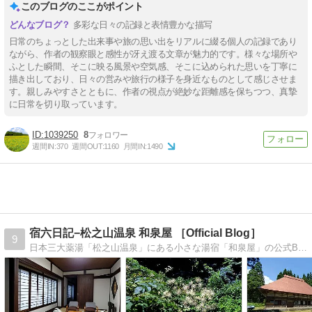
このブログのここがポイント
多彩な日々の記録と表情豊かな描写
日常のちょっとした出来事や旅の思い出をリアルに綴る個人の記録であり
ながら、作者の観察眼と感性が冴え渡る文章が魅力的です。様々な場所や
ふとした瞬間、そこに映る風景や空気感、そこに込められた思いを丁寧に
描き出しており、日々の営みや旅行の様子を身近なものとして感じさせま
す。親しみやすさとともに、作者の視点が絶妙な距離感を保ちつつ、真摯
に日常を切り取っています。
1039250
8
週間IN:
370
週間OUT:
1160
月間IN:
1490
宿六日記−松之山温泉 和泉屋 ［Official Blog］
9
日本三大薬湯「松之山温泉」にある小さな湯宿「和泉屋」の公式Blogです。