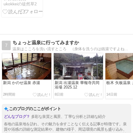
ukokkeiの徒然草2
缶・アイドル
マスター
SideMのでら
ます編
ちょっと温泉に行ってみますか
7
温泉はこころを洗い流すところ （身体を洗うのは銭湯ですよね。）こころを穏やかにするために巡った全国各地の温泉、町並み、風景を紹介します。
新潟 かのせ温泉 赤湯
新潟 出湯温泉 華報寺共同
栃木 矢板温泉
浴場 2025.12
2時間前
8日前
14日前
このブログのここがポイント
多彩な泉質と風景、丁寧な分析と詳細な紹介
各地の温泉地を訪れ、その魅力を余すことなく伝える記事が特徴です。泉
質や浴感の詳細な測定結果や、建物の様子、周辺環境の風景も盛り込み、