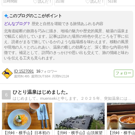
11時間前
2日前
5日前
このブログのここがポイント
歴史と自然を堪能できる旅情あふれる内容
北海道縦断の旅路を巧みに描き、地域の魅力や歴史的風景、秘湯の温泉ま
で幅広く紹介しています。記事は訪れた場所の特色や見どころを丁寧に伝
え、読者がまるで旅しているかのような臨場感を味わえます。移動の風景
や現地の人々とのふれあい、温泉の癒しの効果など、深く豊かな内容が特
徴です。補足として、訪問のきっかけや思い出も交えて、旅の情緒と味わ
いを伝える工夫も見られます。
1527091
16
週間IN:
495
週間OUT:
684
月間IN:
2124
ひとり温泉はじめました。
6
はじめまして。muensekiと申します。２０２５年、突如温泉にはまる。温泉へ行くには１人旅が気楽で好きです。秘湯へ行った思い出と道中のあれこれ。温泉と１人旅へ行きたくなる道しるべに。
【渋峠・横手山】日本初の
【渋峠・横手山】山頂展望
【渋峠・横手