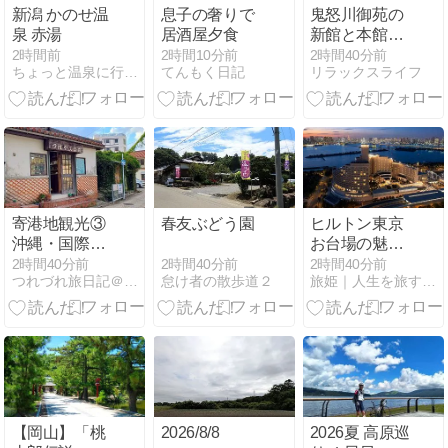
新潟 かのせ温
息子の奢りで
鬼怒川御苑の
泉 赤湯
居酒屋夕食
新館と本館の
違いを一覧表
2時間前
2時間10分前
2時間40分前
ちょっと温泉に行ってみますか
てんもく日記
リラックスライフ
で比較！楽天
トラベルでお
得に予約する
コツ
寄港地観光③
春友ぶどう園
ヒルトン東京
沖縄・国際通
お台場の魅力
り、壼屋やち
は？アクセ
2時間40分前
2時間40分前
2時間40分前
怠け者の散歩道２
つれづれ旅日記＠のんびりブログ
旅姫｜人生を旅するすべての人のお供に
むん通りを散
ス・駐車場を
策♪～日本発着
紹介
外国船MSCベ
リッシマお手
軽沖縄クルー
ズー2024.11
月・旅行記
⑧-2
【岡山】「桃
2026/8/8
2026夏 高原巡