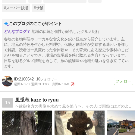
#スーパー銭湯
#サ飯
このブログのここがポイント
地域の伝統と個性が融合したグルメ紀行
各地の名物料理やローカルな食文化を鋭い観点から紹介しています。主
に、地元の特色を生かした料理や、伝統と創造性が交錯する味わいを詳し
く解説。読者は一風変わった食体験や、その背景にある歴史や素材のこだ
わりを知ることができ、現場の臨場感を感じ取れる内容となっています。
日常を彩るグルメ情報を通じて、旅の醍醐味や地域の魅力を引き立ててい
ます。
2100542
10
週間IN:
270
週間OUT:
860
月間IN:
1020
風兎竜 kaze to ryuu
15
〜建御名方の実像を求めて風を追う〜。その人は実際にはどのような人で何を成し遂げたのか？その答えを求めて各地の遺跡を訪ね歩いた旅の記録や娘（うさぎ）との想い出についても綴っています。どうかご愛顧のほどよろしくお願い申し上げます/紫竜