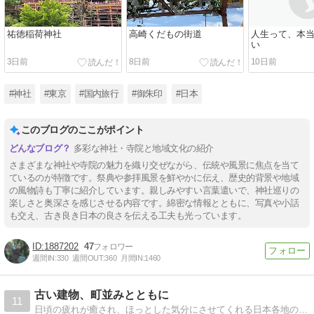
祐徳稲荷神社
高崎くだもの街道
人生って、本
い
3日前
8日前
10日前
#神社
#東京
#国内旅行
#御朱印
#日本
このブログのここがポイント
多彩な神社・寺院と地域文化の紹介
さまざまな神社や寺院の魅力を織り交ぜながら、伝統や風景に焦点を当て
ているのが特徴です。祭典や参拝風景を鮮やかに伝え、歴史的背景や地域
の風物詩も丁寧に紹介しています。親しみやすい言葉遣いで、神社巡りの
楽しさと奥深さを感じさせる内容です。綿密な情報とともに、写真や小話
も交え、古き良き日本の良さを伝える工夫も光っています。
1887202
47
週間IN:
330
週間OUT:
360
月間IN:
1460
古い建物、町並みとともに
11
日頃の疲れが癒され、ほっとした気分にさせてくれる日本各地の古い建物や町並みを紹介します。