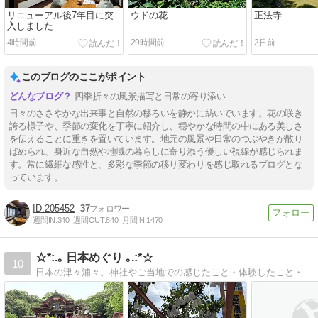
リニューアル後7年目に突
ウドの花
正法寺
入しました
4時間前
29時間前
2日前
このブログのここがポイント
四季折々の風景描写と日常の寄り添い
日々のささやかな出来事と自然の移ろいを静かに紡いでいます。花の咲き
誇る様子や、季節の変化を丁寧に紹介し、穏やかな時間の中にある美しさ
を伝えることに重きを置いています。地元の風景や日常のつぶやきが散り
ばめられ、身近な自然や地域の暮らしに寄り添う優しい視線が感じられま
す。常に繊細な感性と、多彩な季節の移り変わりを感じ取れるブログとな
っています。
205452
37
週間IN:
340
週間OUT:
840
月間IN:
1470
☆*:.｡ 日本めぐり ｡.:*☆
10
日本の津々浦々。神社やご当地での感じたこと・体験したこと・個人的感想をブログにしています。