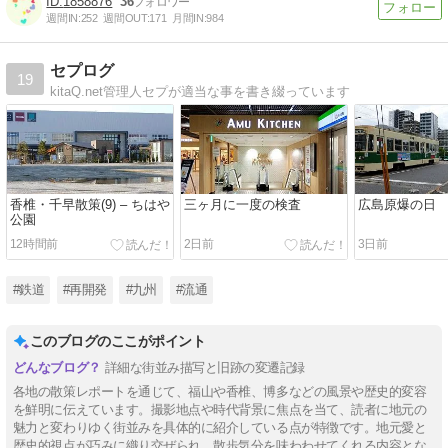
1858876
36
週間IN:
252
週間OUT:
171
月間IN:
984
セプログ
19
kitaQ.net管理人セプが適当な事を書き綴っています
香椎・千早散策(9) – ちはや
三ヶ月に一度の検査
広島原爆の日
公園
12時間前
2日前
3日前
#鉄道
#再開発
#九州
#流通
このブログのここがポイント
詳細な街並み描写と旧跡の変遷記録
各地の散策レポートを通じて、福山や香椎、博多などの風景や歴史的変容
を鮮明に伝えています。撮影地点や時代背景に焦点を当て、読者に地元の
魅力と変わりゆく街並みを具体的に紹介している点が特徴です。地元愛と
歴史的視点が巧みに織り交ぜられ、散歩気分を味わわせてくれる内容とな