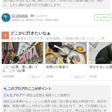
見の喜びを伝える工夫に満ちています。日本の空と地域の魅力を、静か
に、しかし確かな語り口でお届けします。
2054666
39
週間IN:
714
週間OUT:
3262
月間IN:
2926
どこかに行きたいなぁ
3
旅を夢見るブログです。定年退職して自由の身と思ったら、二年間の長期入院。現在、やっと退院してリハビリ中・・
こたつ記事、夏に書いて
命懸けの墓参り
何をするにも
も、こたつ記事
16時間前
2日前
3日前
このブログのここがポイント
身近な話題を深掘りした観察力
身近な出来事やちょっとした発見を鋭く切り取る視点が特徴です。経済や
趣味、家族や暮らしの中からの気づきに焦点を当て、決して大袈裟になら
ず、シンプルな言葉でわかりやすく伝えています。時には人生の味わいを