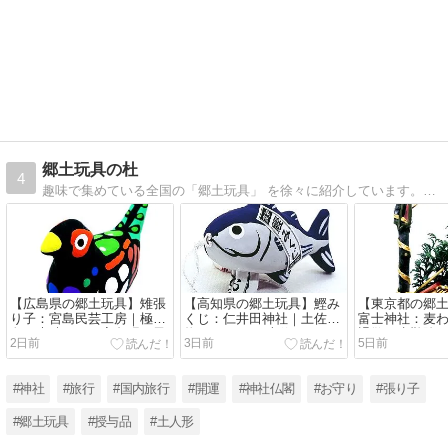
郷土玩具の杜
4
趣味で集めている全国の「郷土玩具」 を徐々に紹介しています。お人形の写真を見てほっこりして頂けたら幸いです。
【広島県の郷土玩具】雉張
【高知県の郷土玩具】鰹み
【東京都の郷
り子：宮島民芸工房｜極彩
くじ：仁井田神社｜土佐名
富士神社：麦
色が素晴らしい宮島張り子
物 カツオの一本釣り！
退散・水難除
2日前
3日前
5日前
#神社
#旅行
#国内旅行
#開運
#神社仏閣
#お守り
#張り子
#郷土玩具
#授与品
#土人形