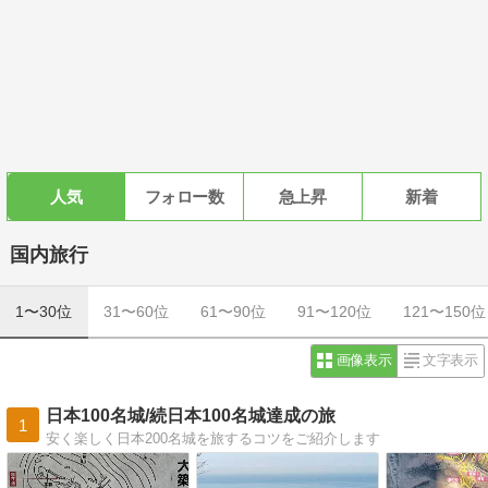
人気
フォロー数
急上昇
新着
国内旅行
1〜30位
31〜60位
61〜90位
91〜120位
121〜150位
画像表示
文字表示
日本100名城/続日本100名城達成の旅
1
安く楽しく日本200名城を旅するコツをご紹介します