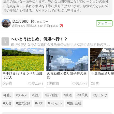
温泉の新たな一面を伝えます。静かな山間や海辺などロケーションの個性
に焦点を当て、訪れる価値を丁寧に掘り下げています。放浪気分と共に温
泉の奥深さを伝える、ガイドとしての視点も光ります。
1763663
10
週間IN:
390
週間OUT:
830
月間IN:
1620
へいとうはじめ、何処へ行く？
8
乗り物好きな小さな旅行会社所長の日記小さな旅行会社所長のマイペースブログ。日本の鉄道（ＪＲ・私鉄・地下鉄・路面電車・ケーブルカー）を全線制覇しました。
幸手ひまわりまつりと山田
久喜勤務と炙り親子丼の昼
千葉酒蔵巡り
うどん
食
54分前
25時間前
2日前
#日記
#グルメ
#旅行
#国内旅行
#鉄道
#添乗員
#お出かけ
#久喜
#旅の記録
#バス
#へいとう
#旅行会社