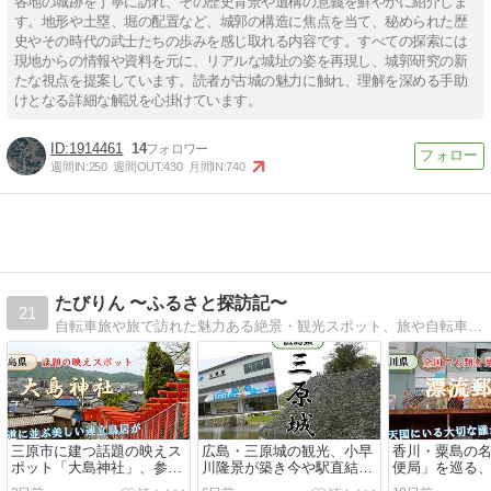
各地の城跡を丁寧に訪れ、その歴史背景や遺構の意義を鮮やかに紹介しま
す。地形や土塁、堀の配置など、城郭の構造に焦点を当て、秘められた歴
史やその時代の武士たちの歩みを感じ取れる内容です。すべての探索には
現地からの情報や資料を元に、リアルな城址の姿を再現し、城郭研究の新
たな視点を提案しています。読者が古城の魅力に触れ、理解を深める手助
けとなる詳細な解説を心掛けています。
1914461
14
週間IN:
250
週間OUT:
430
月間IN:
740
たびりん 〜ふるさと探訪記〜
21
自転車旅や旅で訪れた魅力ある絶景・観光スポット、旅や自転車全般に役立つ情報を発信しています。
三原市に建つ話題の映えス
広島・三原城の観光、小早
香川・粟島の
ポット「大島神社」、参道
川隆景が築き今や駅直結の
便局」を巡る
に並ぶ美しい連立鳥居を歩
珍しい海城を巡る
大切な誰かへ