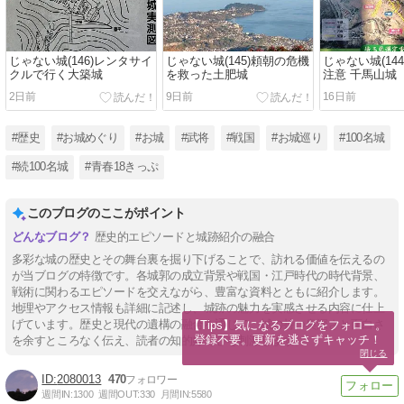
じゃない城(146)レンタサイ
じゃない城(145)頼朝の危機
じゃない城(14
クルで行く大築城
を救った土肥城
注意 千馬山城
2日前
9日前
16日前
#歴史
#お城めぐり
#お城
#武将
#戦国
#お城巡り
#100名城
#続100名城
#青春18きっぷ
このブログのここがポイント
歴史的エピソードと城跡紹介の融合
多彩な城の歴史とその舞台裏を掘り下げることで、訪れる価値を伝えるの
が当ブログの特徴です。各城郭の成立背景や戦国・江戸時代の時代背景、
戦術に関わるエピソードを交えながら、豊富な資料とともに紹介します。
地理やアクセス情報も詳細に記述し、城跡の魅力を実感させる内容に仕上
げています。歴史と現代の遺構の融合を通じて、城の持つ奥深さと面白さ
【Tips】気になるブログをフォロー。

登録不要。更新を逃さずキャッチ！
を余すところなく伝え、読者の知的好奇心を刺激します。
閉じる
2080013
470
週間IN:
1300
週間OUT:
330
月間IN:
5580