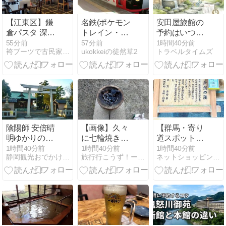
【江東区】鎌
名鉄(ポケモン
安田屋旅館の
倉パスタ 深川
トレイン・あ
予約はいつか
冬木店【パン
さド列車・オ
ら？希望の日
55分前
57分前
1時間40分前
袴ブーツで古民家ぐらし（仮）
ukokkeiの徒然草2
トラベルタイムズ
食べ放題・ド
ペラ座の怪人
程を押さえる
リンクバー】
トレイン・名
3つのコツを
鉄杯系統板(競
紹介！
艇))
陰陽師 安倍晴
【画像】久々
【群馬・寄り
明ゆかりの地
に七輪焼きや
道スポット】
国指定重要無
るでー
四万温泉発祥
1時間40分前
1時間40分前
1時間40分前
静岡観光おでかけガイド
旅行行こうず！ー国内旅行まとめブログー
ネットショッピングDE美スタイル
形民俗文化財
の地で激熱の
「藤守の田遊
足湯！？薬師
び」大井八幡
堂で家族の健
宮 (静岡県焼
康祈願♩
津市(旧志太郡
大井川町)藤守
686-1)