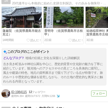
16
20代後半から本格的に始めた史跡古刹探訪。その歩みを御朱印・風景印と共に振り返ったブログです。
蓮厳院 （佐賀県鹿島市能古
普明寺 （佐賀県鹿島市古枝
祐徳稲荷神社 
見辻）
甲）
賀県鹿島市古枝
稲荷 其の肆＞
14時間前
2日前
3日前
このブログのここがポイント
地域の伝統と文化を深掘りした詳細解説
古き良き町並みや神社仏閣を中心に、歴史的背景や文化財の魅力を丁寧に
紹介しています。観光地へのアクセスやその見どころを具体的に描写し、
風土や建築の特色、地元の資料展示まで掘り下げている点が特徴です。旅
のルートや歴史的な価値を追究しながら、その土地の歴史的な奥深さに触
れられる内容となっています。
1984115
12
週間IN:
264
週間OUT:
672
月間IN:
1206