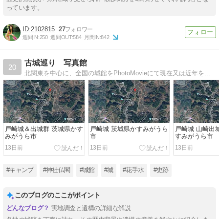
っています。
2102815
27
週間IN:
250
週間OUT:
584
月間IN:
842
古城巡り 写真館
20
北関東を中心に、全国の城館をPhotoMovieにて現在又は近年を紹介して行きます。
戸崎城＆出城群 茨城県かす
戸崎城 茨城県かすみがうら
戸崎城 山崎出
みがうら市
市
すみがうら市
13日前
13日前
13日前
#キャンプ
#神社仏閣
#城館
#城
#花手水
#史跡
このブログのここがポイント
実地調査と遺構の詳細な解説