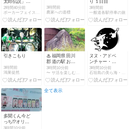
太郎伝説」ゆ
り １日目
かりの地！
3時間前
2時間40分前
3時間前
農家への道標
ポーカーフェイスと旅する日々
一般道各駅停車の旅
「吉備津神
社」と「吉備
津彦神社」を
巡る夏旅
引きこもり
♨ 福岡県 田川
ヌヌ・アドベ
郡 道の駅 おお
ンチャー・ク
とう桜街道 さ
ラブ石垣島Ｎ
3時間前
3時間10分前
3時間10分前
鴻巣徒然
〜 サ活を楽しむ説明書 〜
石垣島の美ら海・美ら島
くら館
ＥＷｓ
全て表示
多聞くん今ど
っち!?オリジ
ナルラベル
3時間10分前