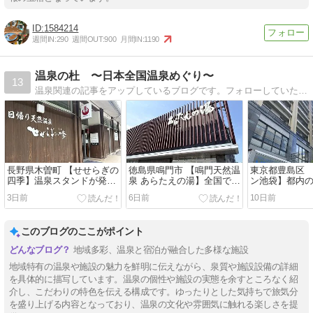
1584214
週間IN:
290
週間OUT:
900
月間IN:
1190
温泉の杜 〜日本全国温泉めぐり〜
13
温泉関連の記事をアップしているブログです。フォローしていただければ嬉しいですので、よろしくお願いいたします。
長野県木曽町 【せせらぎの
徳島県鳴門市 【鳴門天然温
東京都豊島区 
四季】温泉スタンドが発祥
泉 あらたえの湯】全国でも
ン池袋】都内
の施設
珍しい競艇場の温泉
テルの黒湯
3日前
6日前
10日前
このブログのここがポイント
地域多彩、温泉と宿泊が融合した多様な施設
地域特有の温泉や施設の魅力を鮮明に伝えながら、泉質や施設設備の詳細
を具体的に描写しています。温泉の個性や施設の実態を余すところなく紹
介し、こだわりの特色を伝える構成です。ゆったりとした気持ちで旅気分
を盛り上げる内容となっており、温泉の文化や雰囲気に触れる楽しさを提