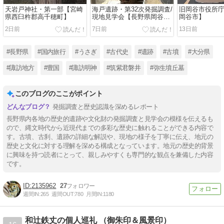
天岩戸神社・第一部【宮崎
海戸遺跡・第32次発掘調査/
旧岡谷市役所
県西臼杵郡高千穂町】
現地見学会【長野県岡谷
岡谷市】
市】
2日前
7日前
13日前
#長野県
#国内旅行
#うさぎ
#古代史
#遺跡
#古墳
#大分県
#諏訪地方
#豊国
#諏訪明神
#筑紫君磐井
#弥生墳丘墓
このブログのここがポイント
発掘調査と歴史認識を深めるレポート
長野県内各地の歴史的遺跡や文化財の発掘調査と見学会の模様を伝えるも
ので、縄文時代から近現代までの多彩な歴史に触れることができる内容で
す。古墳、古刹、遺跡の詳細な解説や、現地の様子を丁寧に伝え、地元の
歴史と文化に対する理解を深める構成となっています。地元の歴史的背景
に興味を持つ読者にとって、親しみやすくも専門的な観点を兼備した内容
です。
2135962
27
週間IN:
265
週間OUT:
780
月間IN:
1180
和辻鉄丈の個人巡礼 （御朱印＆風景印）