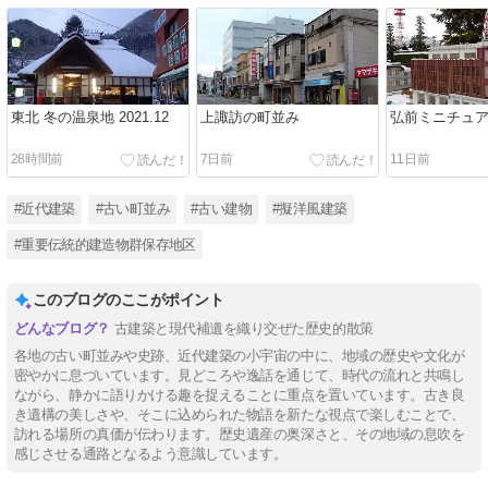
東北 冬の温泉地 2021.12
上諏訪の町並み
弘前ミニチュ
28時間前
7日前
11日前
#近代建築
#古い町並み
#古い建物
#擬洋風建築
#重要伝統的建造物群保存地区
このブログのここがポイント
古建築と現代補遺を織り交ぜた歴史的散策
各地の古い町並みや史跡、近代建築の小宇宙の中に、地域の歴史や文化が
密やかに息づいています。見どころや逸話を通じて、時代の流れと共鳴し
ながら、静かに語りかける趣を捉えることに重点を置いています。古き良
き遺構の美しさや、そこに込められた物語を新たな視点で楽しむことで、
訪れる場所の真価が伝わります。歴史遺産の奥深さと、その地域の息吹を
感じさせる通路となるよう意識しています。