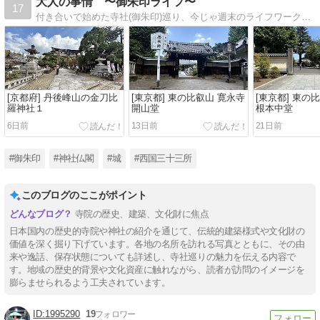
大人の事情 〜御朱印ライフ〜
17
付き合いで始めた寺社(御朱印)巡り、今じゃ週末のライフワークになりました〜♪
[京都府] 丹後峰山の金刀比
[東京都] 東の比叡山 寛永寺
[東京都] 東の
羅神社１
開山堂
根本中堂
6日前
13日前
21日前
#御朱印
#神社仏閣
#城
#西国三十三所
このブログのここがポイント
寺院の歴史、建築、文化財に焦点
日本国内の歴史的寺院や神社の紹介を通じて、伝統的建築様式や文化財の
価値を深く掘り下げています。各地の名所を訪れる写真とともに、その由
来や逸話、保存状態についても詳述し、寺社巡りの魅力を伝える内容で
す。地域の歴史的背景や文化資産に触れながら、読者が訪問のイメージを
膨らませられるよう工夫されています。
1995290
19