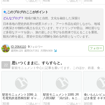
3日前
6日前
10日前
く
う
このブログのここがポイント
地域の魅力と自然、文化を融合した深掘り
日本各地の歴史的名所や絶景スポット、アート作品を紹介しながら、地域
の奥深さや独特の風土を伝えています。サイクリングや登山、神社巡りな
ど多彩なテーマを扱い、旅の楽しさと学びを自然体で伝えることを重視。
観光の枠を超え、歴史や文化の理解を深める内容となっています。
2064110
9
週間IN:
225
週間OUT:
351
月間IN:
909
思いつくままに、すらすらと。
22
駅前モニュメント中心に記事を書いてます。このほか、鉄道、食料・飲料レビューなども、思いつくままに書いていきます。
駅前モニュメント1086 上
駅前モニュメント1085 JR
食いもんレビュー
毛電気鉄道西桐生駅 ギャン
八郎潟駅 「潟の詩」＆ニャ
ばき食堂 ネギ
ブレル屋根の白ポスト
ンパチ像 他
並
3日前
7日前
10日前