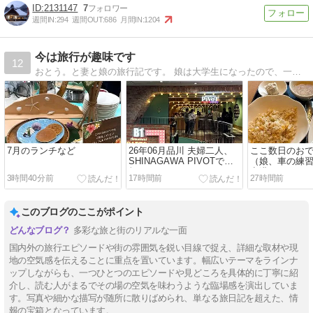
2131147
7
週間IN:
294
週間OUT:
686
月間IN:
1204
今は旅行が趣味です
12
おとう。と妻と娘の旅行記です。 娘は大学生になったので、一緒に旅行へ行く機会も減りましたがたまには家族旅行もあるかな。最近では弟を連れての旅行も増えています。
7月のランチなど
26年06月品川 夫婦二人、
ここ数日のお
SHINAGAWA PIVOTで乾
（娘、車の練
杯
空港
3時間40分前
17時間前
27時間前
このブログのここがポイント
多彩な旅と街のリアルな一面
国内外の旅行エピソードや街の雰囲気を鋭い目線で捉え、詳細な取材や現
地の空気感を伝えることに重点を置いています。幅広いテーマをラインナ
ップしながらも、一つひとつのエピソードや見どころを具体的に丁寧に紹
介し、読む人がまるでその場の空気を味わうような臨場感を演出していま
す。写真や細かな描写が随所に散りばめられ、単なる旅日記を超えた、情
報の宝箱となっています。