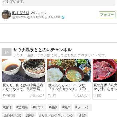
供しています。
1159313
24
週間IN:
280
週間OUT:
380
月間IN:
1060
サウナ温泉ととのいチャンネル
14
サウナ、温泉、サウナ飯に関してまとめたブログサイトです。
夏でも、肉そばの中毒患者
個人的にどストライクな
夏の定番『鉄
になっちゃう。長野県高森
『ラム焼肉ランチ』￥700
やし汁』をさ
町『肉そば こまつ家』
円。飯田市『つけぎや』
だく。飯田市『す
15時間前
2日前
3日前
号飯田IC店』
#生活
#愛知県
#サウナ
#温泉
#健康
#ラーメン
#日帰り温泉
#趣味
#人気ブログランキング
#銭湯