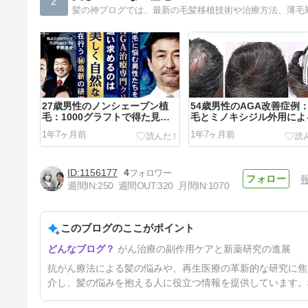
2
27歳男性のノンシェーブン植
54歳男性のAGA改善症例
毛：1000グラフトで得た見違
毛とミノキシジル外用によ
える生え際
的変化
1年7ヶ月前
1年7ヶ月前
1156177
4
週間IN:
250
週間OUT:
320
月間IN:
1070
このブログのここがポイント
2025年、小顔植毛の需要が増
がん治療の副作用ケアと新薬研究の進展
加
1年7ヶ月前
抗がん療法による髪の悩みや、再生医療の革新的な研究に焦
介し、髪の悩みを抱える人に役立つ情報を提供しています。