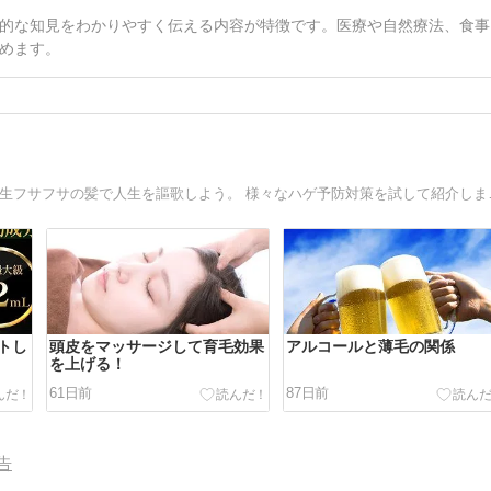
的な知見をわかりやすく伝える内容が特徴です。医療や自然療法、食事
めます。
ハゲてから育毛しても遅い
トし
頭皮をマッサージして育毛効果
アルコールと薄毛の関係
を上げる！
）」
61日前
87日前
告