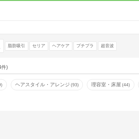
検索
脂肪吸引
セリア
ヘアケア
プチプラ
超音波
64件)
ヘアスタイル・アレンジ
理容室・床屋
9
93
44