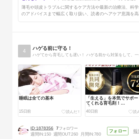
が知っておくべき真実
1年1ヶ月前
薄毛や頭皮トラブルに関するケア方法や最新の治療法、科学
のアドバイスまで幅広く取り扱い、読者のヘアケア意識を高
ハゲる前に守る！
4
睡眠は全ての基本
「生える」を本気でサポー
てくれる育毛剤！
「FORTECA（フォルテカ
15日前
40日前
1878356
7
報
週間IN:
150
週間OUT:
260
月間IN:
780