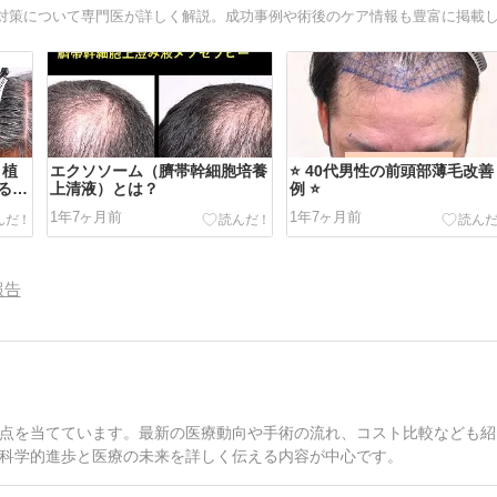
：植
エクソソーム（臍帯幹細胞培養
⭐️ 40代男性の前頭部薄毛改善
る劇
上清液）とは？
例 ⭐️
1年7ヶ月前
1年7ヶ月前
報告
点を当てています。最新の医療動向や手術の流れ、コスト比較なども紹
科学的進歩と医療の未来を詳しく伝える内容が中心です。