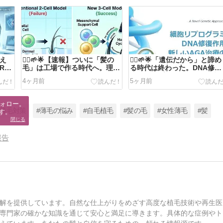
換え
💇‍♂️🌱🌟【速報】ついに「髪の
💇‍♂️🌱🌟「遺伝だから」と諦め
R-
毛」は工場で作る時代へ。理研
る時代は終わった。DNA修復
ハゲな
×オーガンテックが成し遂げ
と細胞リプログラミングが切
4ヶ月前
5ヶ月前
た、再生医療のシン・時代🌟🧬
拓く、AGA治療の最前線🌟🧬
🧪💉⚕️
💉⚕️
ォロー。

#薄毛対策
#薄毛の悩み
#自毛植毛
#髪の毛
#女性薄毛
#髪
す。
閉じる
報告
解を提供しています。自然な仕上がりをめざす高度な植毛技術や再生医
専門家の確かな知識を通じて安心と満足に導きます。具体的な症例やト