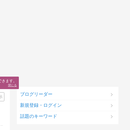
できます。
閉じる
ブログリーダー
示
新規登録・ログイン
話題のキーワード
療や自毛植毛、再生医療、日々のヘアケアまで幅広く解説。3,000件以上の実績に基づき、薄毛に悩むすべての人に信頼できる情報を届ける専門チャンネルです。