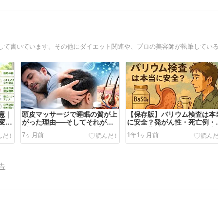
意｜
頭皮マッサージで睡眠の質が上
【保存版】バリウム検査は本
変化
がった理由──そしてそれが薄
に安全？発がん性・死亡例・
毛へ
毛対策につながる科学的背景
意点・薄毛との関係性を徹底
7ヶ月前
1年1ヶ月前
説！
告