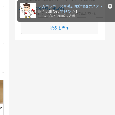
ツカコッコーの育毛と健康増進のススメ
2023.12 韓国お買い物記録
現在の順位は
第16位
です。
12月の韓国旅行で購入したアイテムについて覚えていますか？
≫
このブログの順位を表示
続きを表示
若ハゲ治療の過程をヤバイくらい赤裸々に綴っています。治療の結果はブログにて。京大理系学部卒の知識を生かして、科学的根拠のある薄毛治療情報を発信しています。
ッ