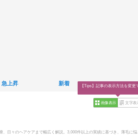
急上昇
新着
【Tips】記事の表示方法を変更
画像表示
文字表
植毛専門医・笠井敬一郎が、AGA治