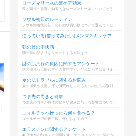
ローズマリー水の髪ケア効果
髪と頭皮の改善に効果的なローズマリー水についてどう思いますか？
ソウル初日のルーティン
ソウル到着後の初日の行動や買い物について選んでください
使っている(使ってみたい)メンズスキンケアブランドは？
朝の首の不快感
朝の首の詰まりをリセットする方法は？
！ ハゲる前から対策をして、一生フサフサの髪で人生を謳歌しよう。 様々なハゲ予防対策を試して紹介します。
謎の肌荒れの原因に関するアンケート
謎の肌荒れに悩む方への質問です。どれに当てはまりますか？
夏の肌トラブルに関するお悩み
夏の湿気や皮脂、汗で肌荒れしている方へのお悩み別対策についてどれに当てはまる？
つま先の向きと健康
つま先の向きが身体の動きや健康に与える影響について知っていますか？
ユォルチッへ行ったら何を食べる？
ユォルチッでの夜ご飯、何がおすすめ？
エラスチンに関するアンケート
40代女性の皆さんに質問です。エラスチンケアに関心がありますか？