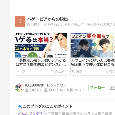
ハゲトピアからの脱出
3
「男性ホルモンが強いとハゲる
カフェインに弱い人は要注
は本当？医学的エビデンスから
完全断ちで髪と体に起こる
分かったAGAの本当の原因」
とは？睡眠・ストレス・薄
32日前
3ヶ月前
の影響を徹底解説
1989630
10
報
週間IN:
160
週間OUT:
360
月間IN:
720
このブログのここがポイント
【徹底検証】逆立ちはAGAに
ケア情報と最新治療法をバランス良く解説
効果があるのか？薄毛に悩む人