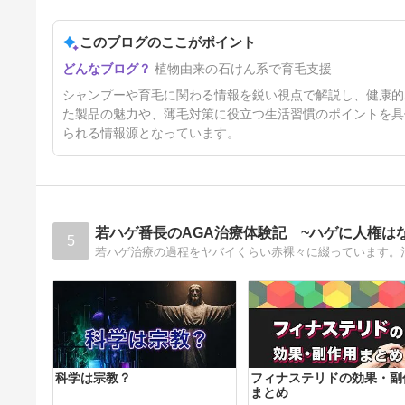
このブログのここがポイント
タバコは薄毛の原因になるか？
植物由来の石けん系で育毛支援
4ヶ月前
シャンプーや育毛に関わる情報を鋭い視点で解説し、健康的
た製品の魅力や、薄毛対策に役立つ生活習慣のポイントを具
られる情報源となっています。
若ハゲ番長のAGA治療体験記 ~ハゲに人権は
5
科学は宗教？
フィナステリドの効果・副
まとめ