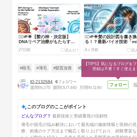
💇‍♂️🌱🌟【髪の神・決定版】
💇‍♂️🌱🌟髪の設計図を書き
DNAリペア治療がもたらす
る！？最新バイオ技術「mi
AGA治療革命：DHTの攻撃と
520d-5p」が切り拓く、
27日前
4ヶ月前
遺伝子の傷を修復する究極のメ
い未来の物語🌟🧬🧪💉⚕️
カニズム🌟🧬🧪💉⚕️
【TIPS】気になるブログをフ
#植毛
#薄毛
#髪質改善
#艶髪
#白髪染め
#aga
登録は不要！すぐ使えま
2132584
6
週間IN:
270
週間OUT:
460
月間IN:
1190
💇‍♂️🌱🌟日本で一番「きちんと
した」植毛とは何か？——17
年、私が一ミリの毛流と世界基
このブログのここがポイント
6ヶ月前
準に執着し続ける理由🌟🧬🧪💉⚕️
最新技術と実績重視の信頼性
薄毛や脱毛の悩み解決において最先端の施術情報と医師の見
療、術後のケア方法まで幅広く取り上げており、経験豊富な