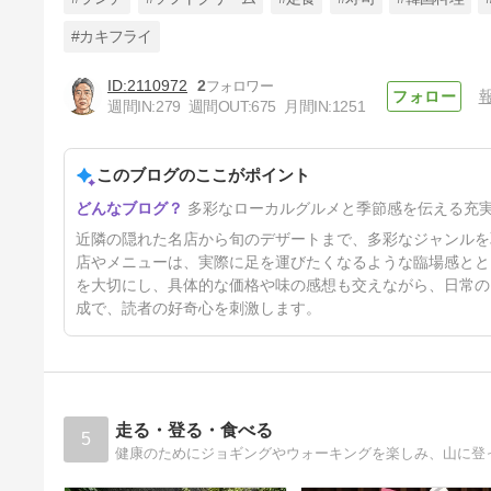
#カキフライ
2110972
2
「好々亭」練馬区栄町：6月中
週間IN:
279
週間OUT:
675
月間IN:
1251
旬から50円値上げ
7日前
このブログのここがポイント
多彩なローカルグルメと季節感を伝える充
近隣の隠れた名店から旬のデザートまで、多彩なジャンルを
店やメニューは、実際に足を運びたくなるような臨場感とと
を大切にし、具体的な価格や味の感想も交えながら、日常の
成で、読者の好奇心を刺激します。
走る・登る・食べる
5
健康のためにジョギングやウォーキングを楽しみ、山に登