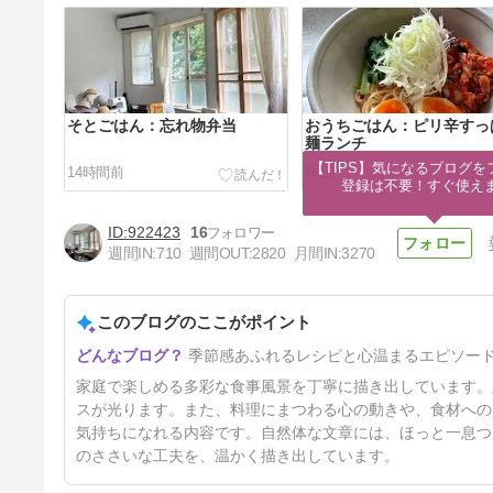
そとごはん：忘れ物弁当
おうちごはん：ピリ辛すっ
麺ランチ
【TIPS】気になるブログを
14時間前
昨日
登録は不要！すぐ使え
922423
16
週間IN:
710
週間OUT:
2820
月間IN:
3270
このブログのここがポイント
そとごはん：久しぶりのまかな
季節感あふれるレシピと心温まるエピソー
いランチ
4日前
家庭で楽しめる多彩な食事風景を丁寧に描き出しています。
スが光ります。また、料理にまつわる心の動きや、食材への
気持ちになれる内容です。自然体な文章には、ほっと一息つ
のささいな工夫を、温かく描き出しています。