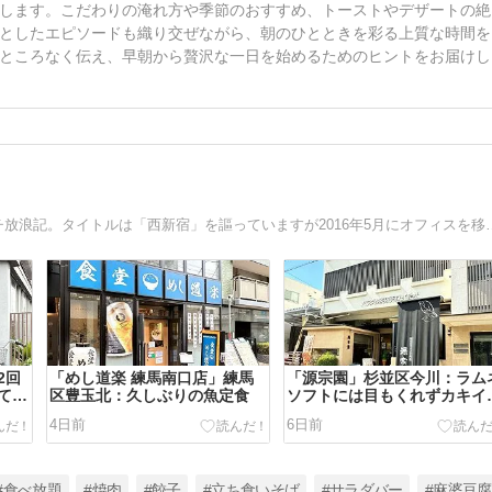
します。こだわりの淹れ方や季節のおすすめ、トーストやデザートの絶
としたエピソードも織り交ぜながら、朝のひとときを彩る上質な時間を
ところなく伝え、早朝から贅沢な一日を始めるためのヒントをお届けし
2009年3月からダラダラと綴っている「お一人様」のランチ放浪記。タイトルは「西新宿」を謳っています
2回
「めし道楽 練馬南口店」練馬
「源宗園」杉並区今川：ラム
てい
区豊玉北：久しぶりの魚定食
ソフトには目もくれずカキイ
ゴ
4日前
6日前
#食べ放題
#焼肉
#餃子
#立ち食いそば
#サラダバー
#麻婆豆腐