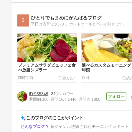
ひとりでもまめにがんばるブログ
3
平日は浅草でランチ。ホットケーキとパンが好きです。
プレミアムサラダビュッフェ食
選べるカスタムモーニング
べ放題シズラー
琲館
20時間前
昨日
955349
22
週間IN:
380
週間OUT:
1440
月間IN:
1850
このブログのここがポイント
桃みるくアールグレイティーか
多ジャンル洗練されたモーニングレポート
き氷 ベアーズキッチン