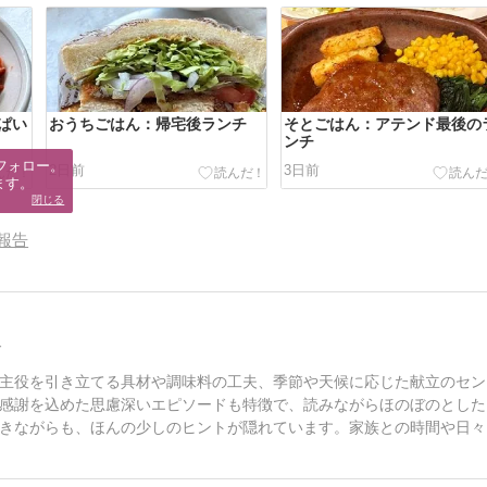
ぱい
おうちごはん：帰宅後ランチ
そとごはん：アテンド最後の
ンチ
フォロー。

2日前
3日前
ます。
閉じる
報告
ド
主役を引き立てる具材や調味料の工夫、季節や天候に応じた献立のセン
感謝を込めた思慮深いエピソードも特徴で、読みながらほのぼのとした
きながらも、ほんの少しのヒントが隠れています。家族との時間や日々