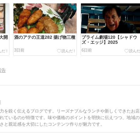
速大開
酒のアテの王道282 揚げ物三種
プライム劇場120【シャドウ
ズ・エッジ】2025
3日前
6日前
報告
報
力を鋭く伝えるブログです。リーズナブルなランチや新しくできたお店
れているのが特徴です。味や価格のポイントを明快に伝えつつ、地域の
さと親近感を大切にしたコンテンツ作りが魅力です。