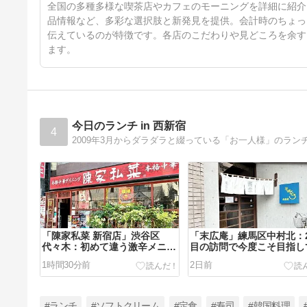
4日前
全国の多種多様な喫茶店やカフェのモーニングを詳細に紹介
品情報など、多彩な選択肢と新発見を提供。会計時のちょっ
伝えているのが特徴です。各店のこだわりや見どころを余す
ます。
今日のランチ in 西新宿
4
「陳家私菜 新宿店」渋谷区
「末広庵」練馬区中村北：
代々木：初めて違う激辛メニュ
目の訪問で今度こそ目指し
ーにトライ
たものを
1時間30分前
2日前
#ランチ
#ソフトクリーム
#定食
#寿司
#韓国料理