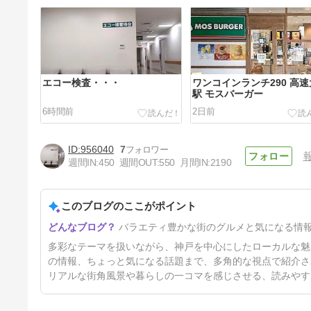
エコー検査・・・
ワンコインランチ290 高
駅 モスバーガー
6時間前
2日前
956040
7
週間IN:
450
週間OUT:
550
月間IN:
2190
このブログのここがポイント
む！ご近所に何やら得体の知れ
バラエティ豊かな街のグルメと気になる情
ないお店が？
8日前
多彩なテーマを扱いながら、神戸を中心にしたローカルな魅
の情報、ちょっと気になる話題まで、多角的な視点で紹介さ
リアルな街角風景や暮らしの一コマを感じさせる、読みやす