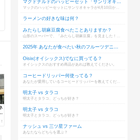
マクドナルドのハッピーセット「サンリオキャラクターズ」どれが欲しい？
マックのハッピーセットにサンリオキャラが4月10日から登場🍔
ラーメンの好きな味は何？
みたらし胡麻豆腐食べたことありますか？
山形のスーパーで、「みたらし胡麻豆腐」を見ました！地元のスーパーで見かけたことがなく、すごく気になりました。
2025年 あなたが食べたい秋のフルーツデニッシュは？
Oisix(オイシックス)でなに買ってる？
が2016年5月にオフィスを移転したことをきっかけに今は行き当たりばったりのランチ放浪者。でもタイトルは大人の事情により同じままで継続中。
オイシックスのおすすめ商品があれば教えてください。
コーヒードリッパー何使ってる？
あなたが愛用しているコーヒードリッパーを教えてください（複数選択可）。材質や形状など、あなたのこだわりポイントをコメント欄から教えてもらえると嬉しいです！
明太子 vs タラコ
明太子とタラコ、どっちが好き？
ネ
明太子 vs タラコ
チ
明太子とタラコ、どっちが好き？
ナッシュ vs 三ツ星ファーム
あなたならどちらを選ぶ？