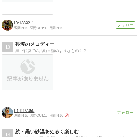
1889211
週間IN:
10
週間OUT:
40
月間IN:
10
砂漠のメロディー
13
黒い砂漠での活動日誌のようなもの！？
1807060
週間IN:
10
週間OUT:
10
月間IN:
10
続・黒い砂漠をぬるく楽しむ
14