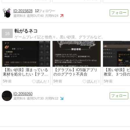
祭り】
2015828
12
週間IN:
8
週間OUT:
40
月間IN:
24
転がるネコ
16
ゲームプレイ記と他色々。黒い砂漠、グラブルなど。
【黒い砂漠】溜まっている
【グラブル】iOS版アプリ
【黒い砂漠】
素材を処分したい【テフ
のログアウト不具合
教室、３つ目
編】
5年前
5年前
5年前
2059260
週間IN:
6
週間OUT:
30
月間IN:
12