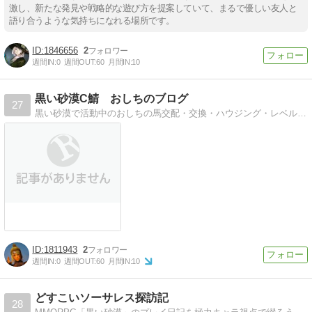
激し、新たな発見や戦略的な遊び方を提案していて、まるで優しい友人と
語り合うような気持ちになれる場所です。
1846656
2
週間IN:
0
週間OUT:
60
月間IN:
10
黒い砂漠C鯖 おしちのブログ
27
黒い砂漠で活動中のおしちの馬交配・交換・ハウジング・レベル上げ等ハマってることをネタに綴っていきます。
1811943
2
週間IN:
0
週間OUT:
60
月間IN:
10
どすこいソーサレス探訪記
28