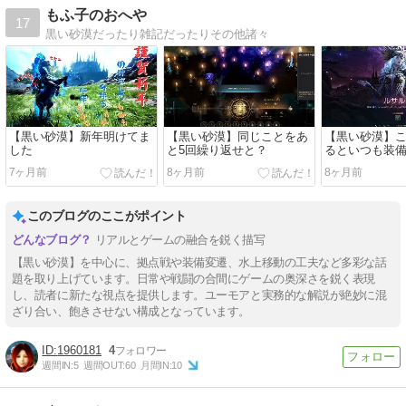
もふ子のおへや
17
黒い砂漠だったり雑記だったりその他諸々
【黒い砂漠】新年明けてま
【黒い砂漠】同じことをあ
【黒い砂漠】
した
と5回繰り返せと？
るといつも装
7ヶ月前
8ヶ月前
8ヶ月前
このブログのここがポイント
リアルとゲームの融合を鋭く描写
【黒い砂漠】を中心に、拠点戦や装備変遷、水上移動の工夫など多彩な話
題を取り上げています。日常や戦闘の合間にゲームの奥深さを鋭く表現
し、読者に新たな視点を提供します。ユーモアと実務的な解説が絶妙に混
ざり合い、飽きさせない構成となっています。
1960181
4
週間IN:
5
週間OUT:
60
月間IN:
10