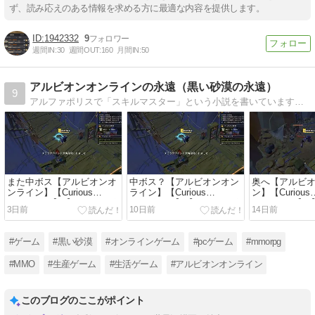
ず、読み応えのある情報を求める方に最適な内容を提供します。
1942332
9
週間IN:
30
週間OUT:
160
月間IN:
50
アルビオンオンラインの永遠（黒い砂漠の永遠）
9
アルファポリスで「スキルマスター」という小説を書いています。サブテーマは、生きるために必要な知識です。我が人生にうっかりありですが、読んで損はさせないつもりなのでよろしくお願いします。気長に行きましょう〜
また中ボス【アルビオンオ
中ボス？【アルビオンオン
奥へ【アルビ
ンライン】【Curious
ライン】【Curious
ン】【Curious
Excavation】【アルファポ
Excavation】【アルファポ
Excavatio
3日前
10日前
14日前
リス】【小説家になろう】
リス】【小説家になろう】
リス】【小説
【小説】
【小説】
【小説】
#ゲーム
#黒い砂漠
#オンラインゲーム
#pcゲーム
#mmorpg
#MMO
#生産ゲーム
#生活ゲーム
#アルビオンオンライン
このブログのここがポイント