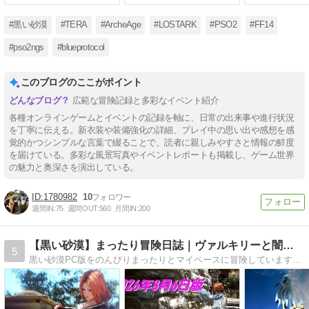
#黒い砂漠
#TERA
#ArcheAge
#LOSTARK
#PSO2
#FF14
#pso2ngs
#blueprotocol
このブログのここがポイント
広範な冒険記録と多彩なイベント紹介
各種オンラインゲームとイベントの記録を軸に、日常の出来事や進行状況
を丁寧に伝える。新衣装や装備強化の詳細、プレイ中の思い出や感想を感
覚的かつシンプルな言葉で綴ることで、読者に親しみやすさと情報の鮮度
を届けている。多彩な風景写真やイベントレポートも掲載し、ゲーム世界
の魅力と奥深さを演出している。
1780982
10
週間IN:
75
週間OUT:
560
月間IN:
200
【黒い砂漠】まったり冒険日誌｜ヴァルキリーと闇の精霊の旅
5
黒い砂漠PC版をのんびりまったりとマイペースに冒険しています。がっつりとした攻略情報ではないですけど、冒険している中で「ん？」となった部分などを記事にして備忘録的な役目もあるブログです。