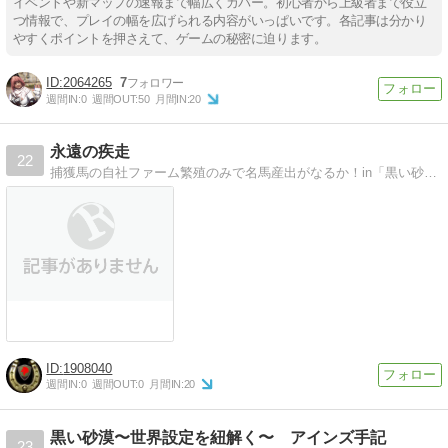
イベントや新マップの速報まで幅広くカバー。初心者から上級者まで役立
つ情報で、プレイの幅を広げられる内容がいっぱいです。各記事は分かり
やすくポイントを押さえて、ゲームの秘密に迫ります。
2064265
7
週間IN:
0
週間OUT:
50
月間IN:
20
永遠の疾走
22
捕獲馬の自社ファーム繁殖のみで名馬産出がなるか！in「黒い砂漠」の全記録です。ご意見いただければ幸いです、交配に生かしてみます。
1908040
週間IN:
0
週間OUT:
0
月間IN:
20
黒い砂漠〜世界設定を紐解く〜 アインズ手記
23