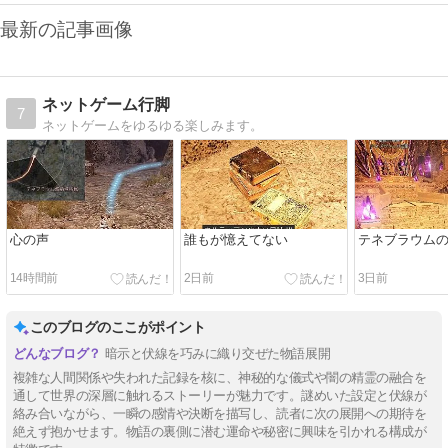
最新の記事画像
ネットゲーム行脚
7
ネットゲームをゆるゆる楽しみます。
心の声
誰もが憶えてない
テネブラウム
14時間前
2日前
3日前
このブログのここがポイント
暗示と伏線を巧みに織り交ぜた物語展開
複雑な人間関係や失われた記録を核に、神秘的な儀式や闇の精霊の融合を
通して世界の深層に触れるストーリーが魅力です。謎めいた設定と伏線が
絡み合いながら、一瞬の感情や決断を描写し、読者に次の展開への期待を
絶えず抱かせます。物語の裏側に潜む運命や秘密に興味を引かれる構成が