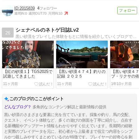
2015839
4
週間IN:
0
週間OUT:
70
月間IN:
10
シェナベルのネトゲ日誌Lv2
26
黒い砂漠をプレイした体験をもとに情報を紹介していくブログです。
【紅の砂漠１】TGS2025で
【黒い砂漠４７４】釣りの
【黒い砂漠４
試遊してきました
記録 ２０２５
ブ・リクサの
いて
11ヶ月前
11ヶ月前
1年10ヶ月前
このブログのここがポイント
多角的なコンテンツ解説と最新情報の提供
黒い砂漠のさまざまな要素に光を当てています。採集や釣り、馬の交配、
クエスト、イベント体験など、多くの遊びの側面を丁寧に紹介し、点在す
る新機能やアップデート情報もわかりやすく伝えています。長期間の経験
と実際のプレイデータを元に、初心者から上級者まで役立つ内容をシンプ
ルかつ親しみやすくまとめているのが特徴です。プレイヤーの好奇心を刺