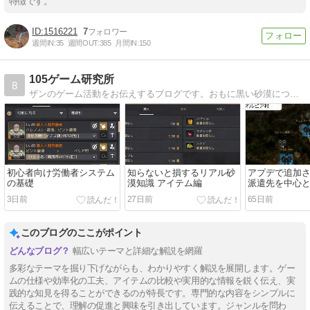
特徴です。
1516221
7
週間IN:
35
週間OUT:
385
月間IN:
150
105ゲーム研究所
8
ザンのゲーム活動をお伝えするブログです。おもに黒い砂漠について、拠点戦の情報をお伝えします。
初心者向け労働者システム
知らないと損するリアル砂
アプデで追加
の基礎
漠知識 アイテム編
派遣先を中心
ップ
3日前
27日前
65日前
このブログのここがポイント
幅広いテーマと詳細な解説を網羅
多彩なテーマを掘り下げながらも、わかりやすく解説を展開します。ゲー
ムの仕様や効率化の工夫、アイテムの比較や実用的な情報を鋭く伝え、実
践的な知見を得ることができるのが特長です。専門的な内容をシンプルに
伝えることで、理解の促進と興味を引き出しています。ジャンルを問わ