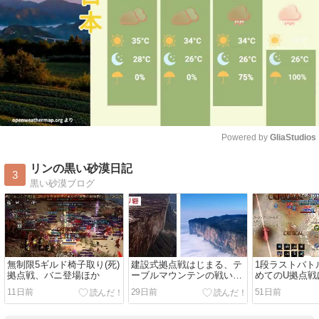
Powered by 
GliaStudios
Mute
リンの黒い砂漠日記
3
黒い砂漠ブログ
無制限5ギルド椅子取り(死)
建設式拠点戦はじまる、テ
1段ラストバト
拠点戦、バニ登場ほか
ーブルマウンテンの戦いほ
めてのU拠点戦
か
11日前
29日前
51日前