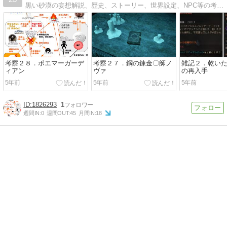
黒い砂漠の妄想解説、歴史、ストーリー、世界設定、NPC等の考察をしてます。独自の解釈や想像で補完をしてたりしてます。ネタバレもありますのでご注意ください。
考察２８．ポエマーガーデ
考察２７．鋼の錬金〇師ノ
雑記２．乾い
ィアン
ヴァ
の再入手
5年前
5年前
5年前
1826293
1
週間IN:
0
週間OUT:
45
月間IN:
18