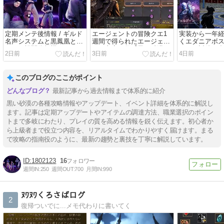
定期メンテ後情報 / ギルド
エージェントの冒険クエ1
実装から一年
名声システムと黒鳳凰とマ
週間で得られたエージェン
くエダニアボ
ルニの戦闘分析機(08/06)
トの印章の数【黒い砂漠
インの討伐に
2日前
3日前
4日前
Part5366】
た【黒い砂漠Par
このブログのここがポイント
最新記事から過去情報まで体系的に紹介
黒い砂漠の各種攻略情報やアップデート、イベント詳細を体系的に解説し
ます。記事は定期アップデートやアイテムの調達方法、職業選択のポイン
トまで多岐にわたり、プレイの質を高める情報を鋭く伝えます。初心者か
ら上級者まで役立つ内容を、リアルタイムでわかりやすく届けます。まる
で攻略の指南役のように、最新の趨勢と裏技を丁寧に解説しています。
1802123
16
週間IN:
250
週間OUT:
700
月間IN:
990
ﾇﾜﾇﾜくろさばログ
2
復帰ついでに...メモ代わりに書いてく