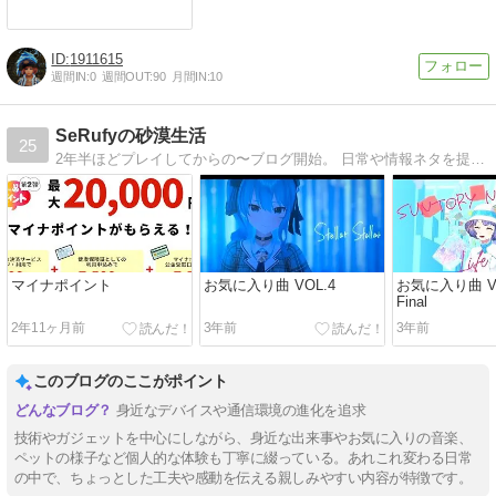
1911615
週間IN:
0
週間OUT:
90
月間IN:
10
SeRufyの砂漠生活
25
2年半ほどプレイしてからの〜ブログ開始。 日常や情報ネタを提供します。
マイナポイント
お気に入り曲 VOL.4
お気に入り曲 VO
Final
2年11ヶ月前
3年前
3年前
このブログのここがポイント
身近なデバイスや通信環境の進化を追求
技術やガジェットを中心にしながら、身近な出来事やお気に入りの音楽、
ペットの様子など個人的な体験も丁寧に綴っている。あれこれ変わる日常
の中で、ちょっとした工夫や感動を伝える親しみやすい内容が特徴です。