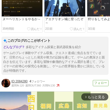
ヌーベリカントをやるか～
アエテリオン城に登ったぞ
狩りをしてみ
～
35時間前
2日前
3日前
このブログのここがポイント
多彩なアイテム探索と新武器収集を紹介
ゲームのプレイ体験やアイテム収集、クエスト達成に焦点を当てていま
す。日常のちょっとした発見や努力の記録を通じて、ゲームの奥深さと面
白さを伝えています。多彩な冒険や象徴的なアイテム選択を通じて、プレ
イヤーの好奇心や探究心を刺激し、ゲームの世界観を豊かに演出している
点が特徴的です。
2084280
4
週間IN:
120
週間OUT:
360
月間IN:
130
もっと見る
arrow_forward_ios