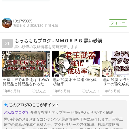
1795685
週間IN:
0
週間OUT:
60
月間IN:
20
もっちもちブログ - ＭＭＯＲＰＧ 黒い砂漠
21
黒い砂漠の攻略情報を随時更新します
王室工房で金策 おすすめの
黒い砂漠 君王武器 強化成
黒い砂漠 カラ
貿易品と貿易品を作るため
功確率
リーの強化成功
に必要な素材一覧表
1年8ヶ月前
1年8ヶ月前
1年8ヶ月前
このブログのここがポイント
多彩な狩場とアップデート情報をわかりやすく解説
黒い砂漠のさまざまなコンテンツと最新情報を丁寧に紹介します。王室工
房での貿易品作成や素材入手、アクセサリーの強化確率、狩場の攻略法、