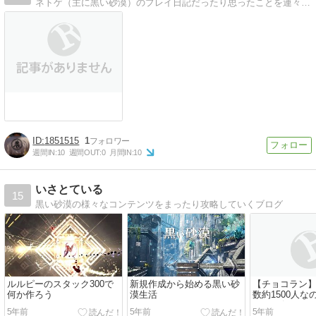
ネトゲ（主に黒い砂漠）のプレイ日記だったり思ったことを連々と書いてみたり
1851515
1
週間IN:
10
週間OUT:
0
月間IN:
10
いさとている
15
黒い砂漠の様々なコンテンツをまったり攻略していくブログ
ルルピーのスタック300で
新規作成から始める黒い砂
【チョコラン
何か作ろう
漠生活
数約1500人なの
BANが行われ
5年前
5年前
5年前