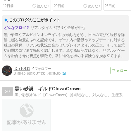
12日前
20日前
26日前
このブログのここがポイント
リアルタイムの狩りや金策が中心
黒い砂漠やアルビオンオンラインに没頭しながら、日々の遊びや経験を詳
細に綴る熱意あふれる記録です。ゲーム内の活動やアップデートに対する
独自の見解、リアルな状況に合わせたプレイスタイルの工夫、そして金策
や戦闘のコツまで幅広く紹介します。単なる日記ではなく、リアルとゲー
ムを融合させた視点が特徴で、常に進化を求める冒険心を掻き立てます。
710111
4
週間IN:
0
週間OUT:
330
月間IN:
80
黒い砂漠 ギルドClownCrown
20
黒い砂漠ギルド【ClownCrown】拠点戦なし、対人なし、生産系ギルド、戦う農民ギルド！採取+3 釣り+2 攻撃+4 命中+4 HP+2 ﾀﾞﾒ減+3