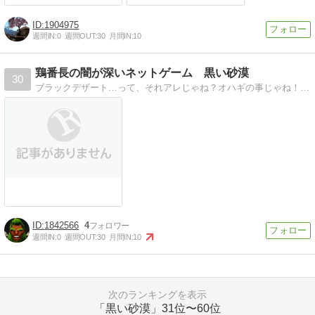
1904975
週間IN:
0
週間OUT:
30
月間IN:
10
鶏番長の闇が深いネットゲーム 黒い砂漠
30
ブラックデザート…って、それアレじゃね？オハギの事じゃね！？そんな感じ（？）でマッタリゆる〜りと更新中です
1842566
4
週間IN:
0
週間OUT:
30
月間IN:
10
次のランキングを表示
「黒い砂漠」
31位〜60位