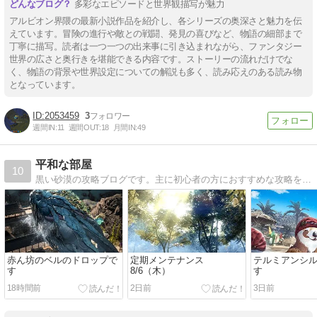
多彩なエピソードと世界観描写が魅力
アルビオン界隈の最新小説作品を紹介し、各シリーズの奥深さと魅力を伝
えています。冒険の進行や敵との戦闘、発見の喜びなど、物語の細部まで
丁寧に描写。読者は一つ一つの出来事に引き込まれながら、ファンタジー
世界の広さと奥行きを堪能できる内容です。ストーリーの流れだけでな
く、物語の背景や世界設定についての解説も多く、読み応えのある読み物
となっています。
2053459
3
週間IN:
11
週間OUT:
18
月間IN:
49
平和な部屋
10
黒い砂漠の攻略ブログです。主に初心者の方におすすめな攻略を紹介出来たらなと思います。
赤ん坊のベルのドロップで
定期メンテナンス
テルミアンシ
す
8/6（木）
す
18時間前
2日前
3日前