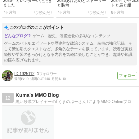
2026年カレンダーいただき
2026あけおめとストーリー
2024年から20
ました
と装備
トと馬と船
7ヶ月前
7ヶ月前
8ヶ月前
このブログのここがポイント
ゲーム、歴史、装備進化の多彩なコンテンツ
ゲームのバトルエピソードや歴史的な政治システム、装備の強化記録、そ
して繁忙期のクエストなど、多角的なテーマを扱っています。読者は実践
経験や学習のきっかけとなる内容を気軽に楽しむことができ、趣味や知識
の幅を広げられます。
1925112
1
週間IN:
10
週間OUT:
140
月間IN:
10
Kuma's MMO Blog
12
黒い砂漠プレイヤーの｢くまのぷーさん｣によるMMO Onlineブログとなります(*￣(ｴ)￣*)ﾎﾟｯ WR情報や、動画配信のURLなど公開していきます！！