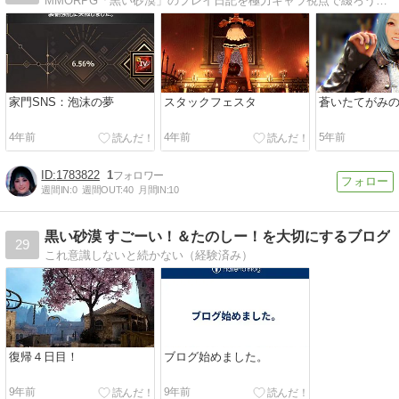
MMORPG「黒い砂漠」のプレイ日記を極力キャラ視点で綴ろうと思っているblog。
家門SNS：泡沫の夢
スタックフェスタ
蒼いたてがみ
4年前
4年前
5年前
1783822
1
週間IN:
0
週間OUT:
40
月間IN:
10
黒い砂漠 すごーい！＆たのしー！を大切にするブログ
29
これ意識しないと続かない（経験済み）
復帰４日目！
ブログ始めました。
9年前
9年前