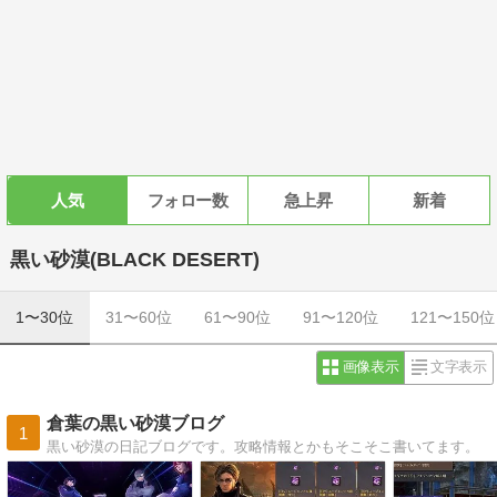
人気
フォロー数
急上昇
新着
黒い砂漠(BLACK DESERT)
1〜30位
31〜60位
61〜90位
91〜120位
121〜150位
画像表示
文字表示
倉葉の黒い砂漠ブログ
1
黒い砂漠の日記ブログです。攻略情報とかもそこそこ書いてます。