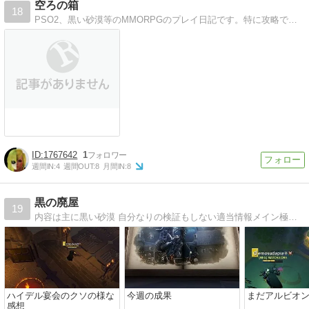
空ろの箱
18
PSO2、黒い砂漠等のMMORPGのプレイ日記です。特に攻略ではなくプレイ日記にしています。
1767642
1
週間IN:
4
週間OUT:
8
月間IN:
8
黒の廃屋
19
内容は主に黒い砂漠 自分なりの検証もしない適当情報メイン極稀に大分県別府市にあるアニソンバーアニメ魂の記事などを書いてます更新頻度は週1〜2程度
ハイデル宴会のクソの様な
今週の成果
まだアルビオ
感想