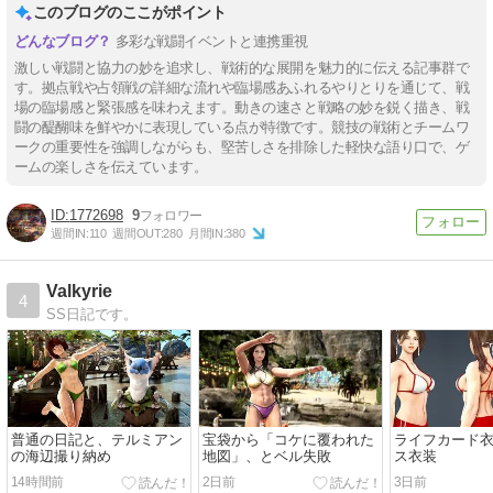
このブログのここがポイント
多彩な戦闘イベントと連携重視
激しい戦闘と協力の妙を追求し、戦術的な展開を魅力的に伝える記事群で
す。拠点戦や占領戦の詳細な流れや臨場感あふれるやりとりを通じて、戦
場の臨場感と緊張感を味わえます。動きの速さと戦略の妙を鋭く描き、戦
闘の醍醐味を鮮やかに表現している点が特徴です。競技の戦術とチームワ
ークの重要性を強調しながらも、堅苦しさを排除した軽快な語り口で、ゲ
ームの楽しさを伝えています。
1772698
9
週間IN:
110
週間OUT:
280
月間IN:
380
Valkyrie
4
SS日記です。
普通の日記と、テルミアン
宝袋から「コケに覆われた
ライフカード
の海辺撮り納め
地図」、とベル失敗
ス衣装
14時間前
2日前
3日前