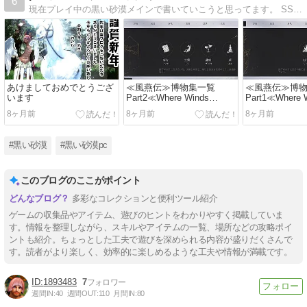
6
現在プレイ中の黒い砂漠メインで書いていこうと思ってます。 SSはなるべく綺麗に取れるようにしていきたいね。 twitterが便利過ぎて不定期更新になりそう
あけましておめでとうござ
≪風燕伝≫博物集一覧
≪風燕伝≫博
います
Part2≪Where Winds
Part1≪Where 
Meet≫
Meet≫
8ヶ月前
8ヶ月前
8ヶ月前
#黒い砂漠
#黒い砂漠pc
このブログのここがポイント
多彩なコレクションと便利ツール紹介
ゲームの収集品やアイテム、遊びのヒントをわかりやすく掲載していま
す。情報を整理しながら、スキルやアイテムの一覧、場所などの攻略ポイ
ントも紹介。ちょっとした工夫で遊びを深められる内容が盛りだくさんで
す。読者がより楽しく、効率的に楽しめるような工夫や情報が満載です。
1893483
7
週間IN:
40
週間OUT:
110
月間IN:
80