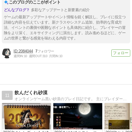
このブログのここがポイント
多彩なアップデートと新要素の紹介
ゲームの最新アップデートやイベント情報を鋭く解説し、プレイに役立つ
詳細な内容を伝えています。新クラスやシステム追加、効率的な育成方
法、イベントの裏側や困難なポイントも具体的に紹介し、プレイヤーの冒
険をより深く、エキサイティングに演出します。読み進めるほどに、ゲー
ムの世界と繋がる感覚を味わえる内容です。
2084044
7
週間IN:
10
週間OUT:
310
月間IN:
10
飲んだくれ砂漠
11
オンラインゲーム黒い砂漠のプレイ日記です。 主にブレイダーのChambertinで遊んでいます。