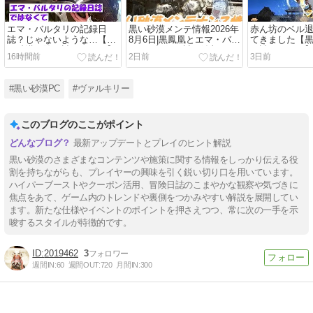
エマ・バルタリの記録日
黒い砂漠メンテ情報2026年
赤ん坊のベル
誌？じゃないような…【黒
8月6日|黒鳳凰とエマ・バル
てきました【
い砂漠冒険日誌１８８９】
タリの記録日誌の追加
日誌１８８８
16時間前
2日前
3日前
#黒い砂漠PC
#ヴァルキリー
このブログのここがポイント
最新アップデートとプレイのヒント解説
黒い砂漠のさまざまなコンテンツや施策に関する情報をしっかり伝える役
割を持ちながらも、プレイヤーの興味を引く鋭い切り口を用いています。
ハイパーブーストやクーポン活用、冒険日誌のこまやかな観察や気づきに
焦点をあて、ゲーム内のトレンドや裏側をつかみやすい解説を展開してい
ます。新たな仕様やイベントのポイントを押さえつつ、常に次の一手を示
唆するスタイルが特徴的です。
2019462
3
週間IN:
60
週間OUT:
720
月間IN:
300