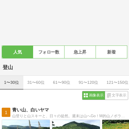
人気
フォロー数
急上昇
新着
登山
1〜30位
31〜60位
61〜90位
91〜120位
121〜150位
画像表示
文字表示
青い山、白いヤマ
1
山登りと山スキーと、日々の徒然。週末は山へGo！M的山ノボラー女子、まきchinの山行記録。