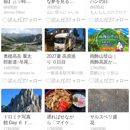
嶽】三ッ峠山
な夢を見るほ
ハンの日
【ふもとっぱ
ど疲れている
6時間前
7時間前
8時間前
Jimny-Hiker
山に登らにゃいかんだに
もんもんズのブログ
らキャンプ
場】【Ⅰ】
奥穂高岳 重太
2027夏 高原巡
雨飾山登山｜
郎新道↑吊尾根
り ０日目
雨飾高原から
↑ザイテングラ
雨飾山荘へ 真
14時間前
14時間前
17時間前
shuttle's photo lounge
一般道各駅停車の旅
図解ひとり登山
ート↓1Dayサ
夏の日帰り縦
ーキット #6
走（04）笹平
ドロミテ写真
遅ればせなが
サルスベリ盛
館 Day ６ ドロ
ら「マイケ
花
ミテ全力のお
ル」を見て感
17時間前
17時間前
19時間前