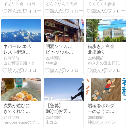
イギリス発 山日記＆風景写真
どんぐりんの夫婦で日本あっちこち
てくてく山歩き 今日はどこに登ろうか
花畑 美しすぎ
動！腹ごしら
て足が前に進
えは「アルプ
まない
ス食堂」へ
ネパール エベ
明洞ソソカル
街歩き／白金
レスト街道ト
ビ 〜ソウル特
北里通り
レッキング ＜
別市〜
19時間前
21時間前
22時間前
山と料理と諸々と
sam旅
ゆきえの登山日記
12日目 再びエ
ベレストへ。
そしてさよう
ならネパール
＞
次男が遊びに
【急募】
岩稜をボルダ
きてくれてい
8/8(土)お天気
ーのように登
ます
持ちそうな櫛
るべからず
24時間前
25時間前
26時間前
randonneuseのブログ
山コム
神山オンライン
形山(新花の百