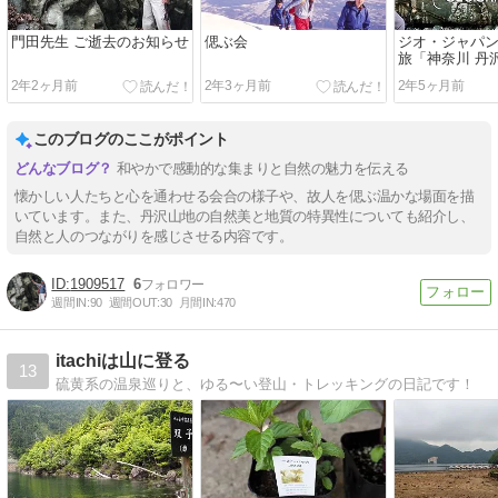
門田先生 ご逝去のお知らせ
偲ぶ会
ジオ・ジャパン 
旅「神奈川 丹
2年2ヶ月前
2年3ヶ月前
2年5ヶ月前
このブログのここがポイント
和やかで感動的な集まりと自然の魅力を伝える
懐かしい人たちと心を通わせる会合の様子や、故人を偲ぶ温かな場面を描
いています。また、丹沢山地の自然美と地質の特異性についても紹介し、
自然と人のつながりを感じさせる内容です。
1909517
6
週間IN:
90
週間OUT:
30
月間IN:
470
itachiは山に登る
13
硫黄系の温泉巡りと、ゆる〜い登山・トレッキングの日記です！