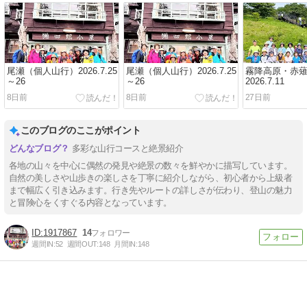
尾瀬（個人山行）2026.7.25
尾瀬（個人山行）2026.7.25
霧降高原・赤
～26
～26
2026.7.11
8日前
8日前
27日前
このブログのここがポイント
多彩な山行コースと絶景紹介
各地の山々を中心に偶然の発見や絶景の数々を鮮やかに描写しています。
自然の美しさや山歩きの楽しさを丁寧に紹介しながら、初心者から上級者
まで幅広く引き込みます。行き先やルートの詳しさが伝わり、登山の魅力
と冒険心をくすぐる内容となっています。
1917867
14
週間IN:
52
週間OUT:
148
月間IN:
148