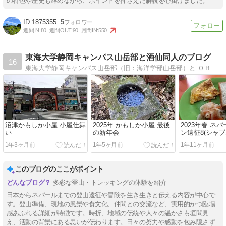
の特色や歴史も絡めながら、ポイントを押さえた解説を心掛けました。
1875355
5
週間IN:
80
週間OUT:
90
月間IN:
550
東海大学静岡キャンパス山岳部と酒仙同人のブログ
16
東海大学静岡キャンパス山岳部（旧：海洋学部山岳部）と ＯＢ会 酒仙同人の活動を紹介しています
沼津かもしか小屋 小屋仕舞
2025年 かもしか小屋 最後
2023年春 ネ
い
の新年会
ン遠征8(シャ
トマンズ滞在～
1年3ヶ月前
1年5ヶ月前
1年11ヶ月前
このブログのここがポイント
多彩な登山・トレッキングの体験を紹介
日本からネパールまでの登山遠征や冒険を生き生きと伝える内容が中心で
す。登山準備、現地の風景や食文化、仲間との交流など、実用的かつ臨場
感あふれる詳細が特徴です。時折、地域の伝統や人々の温かさも垣間見
え、活動の背景にある思いが伝わります。日々の努力や感動を包み隠さず