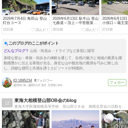
2026年7月4日 角田山 登山
2026年6月13日 臥牛山 登山
2026年6月13
灯台コース
七曲道～頂上～中世散策コ
小俣口～蔵王堂
ース
13日前
20日前
27日前
このブログのここがポイント
山岳・街並み・ドライブなど多彩に描写
多様な登山・車旅・街歩きの体験を通じて、自然の魅力と地域の風景を躍
動感豊かに伝える筆致が光る。身近な山や観光地の風情を巧みに映し出
し、詳細な描写と共感を誘うエピソードが特徴的。
1895234
8
週間IN:
96
週間OUT:
300
月間IN:
444
東海大相模登山部OB会のblog
12
東海大学附属相模高等学校 登山部ＯＢ会 相模岳窓会の活動を紹介するブログです