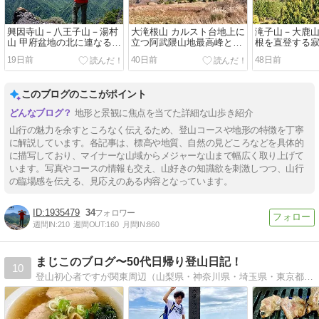
興因寺山－八王子山－湯村
大滝根山 カルスト台地上に
滝子山－大鹿山
山 甲府盆地の北に連なる甲
立つ阿武隈山地最高峰と入
根を直登する
府名山を巡る
水鍾乳洞を巡る
ルートを行く
19日前
40日前
48日前
このブログのここがポイント
地形と景観に焦点を当てた詳細な山歩き紹介
山行の魅力を余すところなく伝えるため、登山コースや地形の特徴を丁寧
に解説しています。各記事は、標高や地質、自然の見どころなどを具体的
に描写しており、マイナーな山域からメジャーな山まで幅広く取り上げて
います。写真やコースの情報も交え、山好きの知識欲を刺激しつつ、山行
の臨場感を伝える、見応えのある内容となっています。
1935479
34
週間IN:
210
週間OUT:
160
月間IN:
860
まじこのブログ〜50代日帰り登山日記！
10
登山初心者ですが関東周辺（山梨県・神奈川県・埼玉県・東京都）の山に挑戦中です。コース写真全公開解説中！しかも富士登山は毎年行っています。