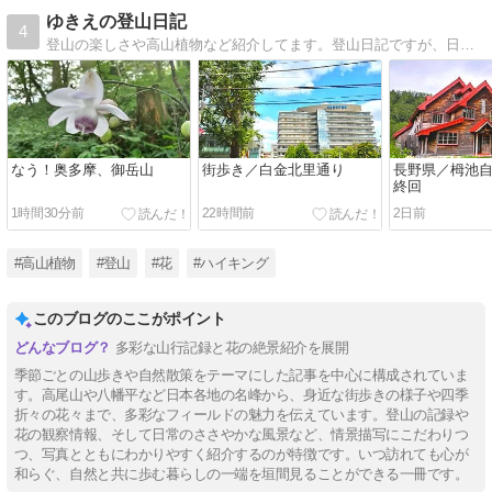
ゆきえの登山日記
4
登山の楽しさや高山植物など紹介してます。登山日記ですが、日々の出来事も書いています。
なう！奥多摩、御岳山
街歩き／白金北里通り
長野県／栂池
終回
1時間30分前
22時間前
2日前
#高山植物
#登山
#花
#ハイキング
このブログのここがポイント
多彩な山行記録と花の絶景紹介を展開
季節ごとの山歩きや自然散策をテーマにした記事を中心に構成されていま
す。高尾山や八幡平など日本各地の名峰から、身近な街歩きの様子や四季
折々の花々まで、多彩なフィールドの魅力を伝えています。登山の記録や
花の観察情報、そして日常のささやかな風景など、情景描写にこだわりつ
つ、写真とともにわかりやすく紹介するのが特徴です。いつ訪れても心が
和らぐ、自然と共に歩む暮らしの一端を垣間見ることができる一冊です。