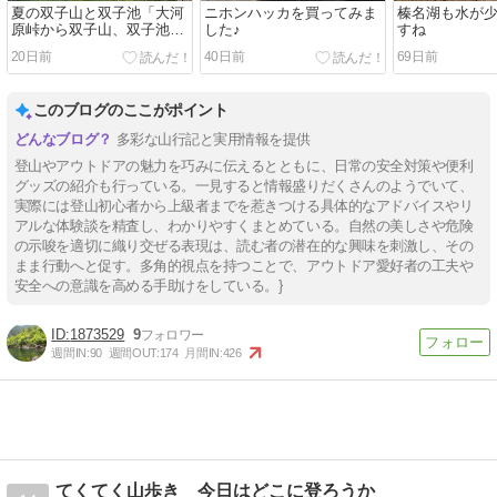
夏の双子山と双子池「大河
ニホンハッカを買ってみま
榛名湖も水が
原峠から双子山、双子池、
した♪
すね
亀甲池を散策♪」
20日前
40日前
69日前
このブログのここがポイント
多彩な山行記と実用情報を提供
登山やアウトドアの魅力を巧みに伝えるとともに、日常の安全対策や便利
グッズの紹介も行っている。一見すると情報盛りだくさんのようでいて、
実際には登山初心者から上級者までを惹きつける具体的なアドバイスやリ
アルな体験談を精査し、わかりやすくまとめている。自然の美しさや危険
の示唆を適切に織り交ぜる表現は、読む者の潜在的な興味を刺激し、その
まま行動へと促す。多角的視点を持つことで、アウトドア愛好者の工夫や
安全への意識を高める手助けをしている。}
1873529
9
週間IN:
90
週間OUT:
174
月間IN:
426
てくてく山歩き 今日はどこに登ろうか