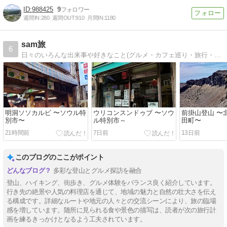
988425
9
週間IN:
280
週間OUT:
910
月間IN:
1180
sam旅
6
日々のいろんな出来事や好きなこと(グルメ・カフェ巡り・旅行・キャンプなど)をゆる~くお届けしているブログです！
明洞ソソカルビ 〜ソウル特
ウリコンスンドゥブ 〜ソウ
前掛山登山 〜
別市〜
ル特別市～
田町〜
21時間前
7日前
13日前
このブログのここがポイント
多彩な登山とグルメ探訪を融合
登山、ハイキング、街歩き、グルメ体験をバランス良く紹介しています。
行き先の絶景や人気の料理店を通じて、地域の魅力と自然の壮大さを伝え
る構成です。詳細なルートや地元の人々との交流シーンにより、旅の臨場
感を増しています。随所に見られる食や景色の描写は、読者が次の旅行計
画を練るきっかけとなるよう工夫されています。