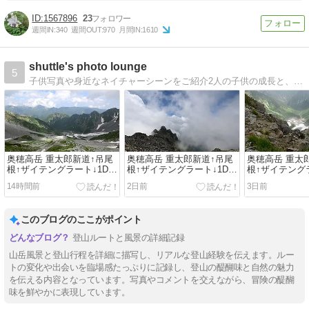
1567896
23
週間IN:
340
週間OUT:
970
月間IN:
1610
shuttle's photo lounge
5
子供写真や身近なネイチャーシーンをご紹介2人の子供の成長と、水中や陸上のいろんなネイチャーシーンを撮ってます。
奥穂高岳 重太郎新道↑吊尾
奥穂高岳 重太郎新道↑吊尾
奥穂高岳 重太
根↑ザイテングラート↓1Day
根↑ザイテングラート↓1Day
根↑ザイテングラ
サーキット #6
サーキット #5
サーキット #4
14時間前
2日前
3日前
このブログのここがポイント
登山ルートと風景の詳細記録
山岳風景と登山行程を詳細に描写し、リアルな登山経験を伝えます。ルー
トの変化や出会いを臨場感たっぷりに記録し、登山の醍醐味と自然の魅力
を伝える内容となっています。写真やコメントを交えながら、冒険の醍醐
味を鮮やかに表現しています。