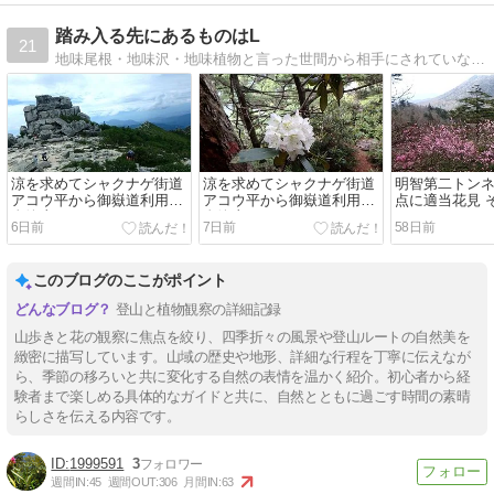
踏み入る先にあるものはL
21
地味尾根・地味沢・地味植物と言った世間から相手にされていないモノ達の魅力を探しに行く、そんな日々の記録です。シャクナゲさんと当ブログはリンクフリーです。
涼を求めてシャクナゲ街道
涼を求めてシャクナゲ街道
明智第二トン
アコウ平から御嶽道利用で
アコウ平から御嶽道利用で
点に適当花見 
金峰山へ その2
金峰山へ その1
6日前
7日前
58日前
このブログのここがポイント
登山と植物観察の詳細記録
山歩きと花の観察に焦点を絞り、四季折々の風景や登山ルートの自然美を
緻密に描写しています。山域の歴史や地形、詳細な行程を丁寧に伝えなが
ら、季節の移ろいと共に変化する自然の表情を温かく紹介。初心者から経
験者まで楽しめる具体的なガイドと共に、自然とともに過ごす時間の素晴
らしさを伝える内容です。
1999591
3
週間IN:
45
週間OUT:
306
月間IN:
63