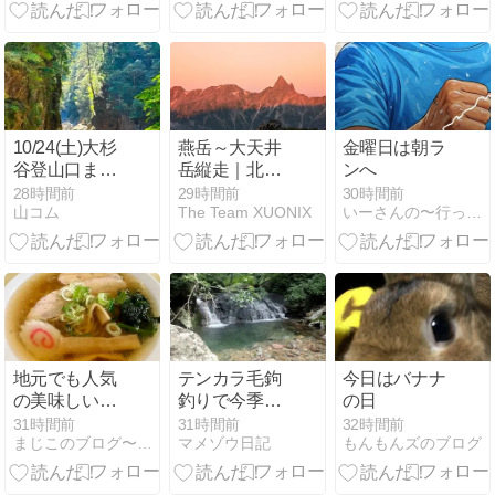
名山) 同行者
募集【西国分
寺発】
10/24(土)大杉
燕岳～大天井
金曜日は朝ラ
谷登山口まで
岳縦走｜北ア
ンへ
相乗りする人
ルプスで見た
28時間前
29時間前
30時間前
山コム
The Team XUONIX
いーさんの〜行って観て食べて〜ブログ
を募集！
絶景と、新た
な目標「表銀
座縦走」
地元でも人気
テンカラ毛鉤
今日はバナナ
の美味しい佐
釣りで今季初
の日
野ラーメンを
の尺イワナ
31時間前
31時間前
32時間前
まじこのブログ〜50代日帰り登山日記！
マメゾウ日記
もんもんズのブログ
食べるならラ
ンキングが高
い麺屋ようす