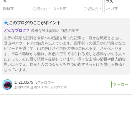
キ
ウス
89日前
5ヶ月前
5ヶ月前
このブログのここがポイント
多彩な登山記録と自然の美学
山行の詳細な記録と自然への感謝を綴った記事は、豊かな風景とともに、
登山やアウトドアの魅力を伝えています。四季折々の風景や心情豊かなエ
ピソードを通じて、山の静けさや自然の神秘に触れる楽しさが伝わりま
す。日常の喧騒から離れ、自然の空間で得られる癒しと感動を求める人々
にとって、心に響く情報を提供しています。様々な山域の情報や個人的な
思い出も交え、自然と人のつながりを見つめ直すきっかけを届ける投稿と
なっています。
2138575
5
週間IN:
220
週間OUT:
310
月間IN:
1180