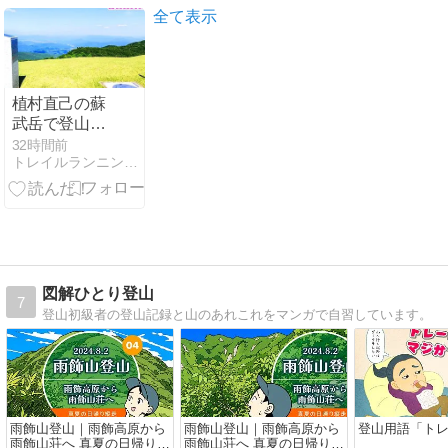
けがおすす
全て表示
め！
植村直己の蘇
武岳で登山！
三草山の近
32時間前
トレイルランニング大学！日本百名山と全４７都道府県の登山旅
元・辰己ロー
ドと千ヶ峰の
市原峠
図解ひとり登山
7
登山初級者の登山記録と山のあれこれをマンガで自習しています。
雨飾山登山｜雨飾高原から
雨飾山登山｜雨飾高原から
登山用語「ト
雨飾山荘へ 真夏の日帰り縦
雨飾山荘へ 真夏の日帰り縦