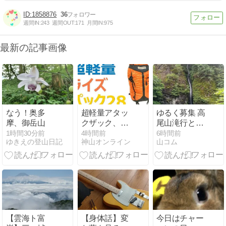
1858876
36
週間IN:
243
週間OUT:
171
月間IN:
975
最新の記事画像
なう！奥多
超軽量アタッ
ゆるく募集 高
摩、御岳山
クザック、ア
尾山滝行と山
ライテント
頂でビール
1時間30分前
4時間前
6時間前
ゆきえの登山日記
神山オンライン
山コム
「ライズパッ
ク」レビュー
【雲海ト富
【身体話】変
今日はチャー