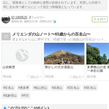
記し、冒険者としての純粋な姿勢が反映されています。充実した内容で、
同じ志を持つ者たちにとって役立つ情報源となっています。
1909525
2
週間IN:
80
週間OUT:
60
月間IN:
470
メリエンダの山ノート〜65歳からの百名山〜
17
遅まきながら山に夢中です。65歳で登った瑞牆山が百名山ハントの目覚め。73歳にしてようやく最難関の劔・水晶岳・幌尻に登頂、99座（阿蘇山高岳未踏）に。近場の緩い山々とともに二百・三百名山にも登り始めました。
山史略歴
懐かしの大分涌蓋山
多摩横山の道 
一本杉公園
79日前
79日前
81日前
#百名山
#奥多摩
#低山登山
#高尾山
#2百名山
#3百名山
#高齢登山
#丹沢
このブログのここがポイント