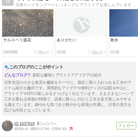
14
日帰りハイキング〜トレッキングとアウトドアを楽しんでいます。富山県の良い所も紹介していきます。
サルスベリ盛花
ありがたい
散水
19時間前
2日前
3日前
このブログのここがポイント
多彩な趣味とアウトドアアイデアの紹介
日常生活の小さな発見や趣味をテーマに、身近に取り入れられる工夫やア
イテム紹介が趣向です。実用的なアイデアや便利グッズの話題を中心に、
アウトドアやDIYの楽しみをさりげなく伝えています。さまざまなシーンで
工夫を重ねる筆致が特徴で、読者に暮らしのひと工夫を促す親しみやすさ
も備えています。細やかな気づきと軽やかな表現が共通し、日常の見方を
広げる内容となっています。
1637919
5
週間IN:
90
週間OUT:
540
月間IN:
360