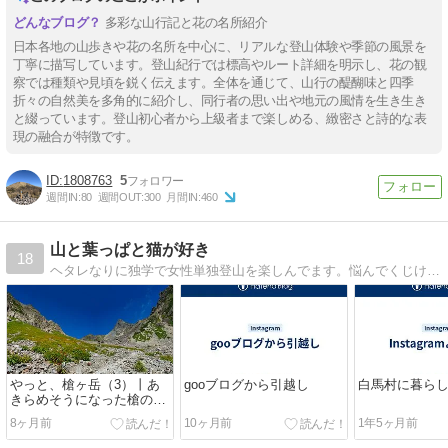
多彩な山行記と花の名所紹介
日本各地の山歩きや花の名所を中心に、リアルな登山体験や季節の風景を
丁寧に描写しています。登山紀行では標高やルート詳細を明示し、花の観
察では種類や見頃を鋭く伝えます。全体を通じて、山行の醍醐味と四季
折々の自然美を多角的に紹介し、同行者の思い出や地元の風情を生き生き
と綴っています。登山初心者から上級者まで楽しめる、緻密さと詩的な表
現の融合が特徴です。
1808763
5
週間IN:
80
週間OUT:
300
月間IN:
460
山と葉っぱと猫が好き
18
ヘタレなりに独学で女性単独登山を楽しんでます。悩んでくじけて、いつも一人で起き上がる。山がわたしを育ててくれる。(gooブログからはてなブログに引っ越しました)
やっと、槍ヶ岳（3）丨あ
gooブログから引越し
白馬村に暮ら
きらめそうになった槍の先
へ [終]
8ヶ月前
10ヶ月前
1年5ヶ月前