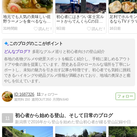
地元でも人気の美味しい佐
初心者にはきつい富士宮ル
足利でホルモ
野ラーメンを食べるならラ
ートからてんくらCの日帰
るならTVドラ
ンキングが高い麺屋ようす
り富士登山に挑戦！
ード」で紹介
31時間前
9日前
16日前
けがおすすめ！
食堂が人気で
このブログのここがポイント
多彩なグルメ巡りと初心者向けの登山紹介
各地の名物グルメや絶景スポットを幅広く紹介し、手軽に楽しめるアウト
ドアや食の旅を提案しています。歴史ある店やローカルな場所を丁寧にレ
ポートし、未知の魅力を引き出す記事が特徴です。初心者でも気軽に挑戦
できるハイキングや絶品グルメ情報が満載されており、地域の奥深さと癒
やしを伝えています。
1687326
11
週間IN:
150
週間OUT:
350
月間IN:
640
初心者から始める登山、そして日常のブログ
11
新潟県で2016年から登山を始めた登山初心者が綴る登山記録や日常と、登山用品・日用品などを紹介するブログです。