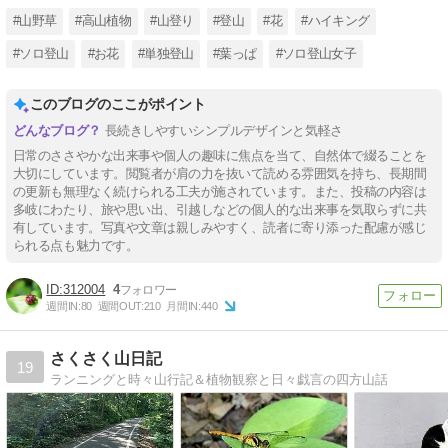
#山野草
#高山植物
#山登り
#登山
#花
#ハイキング
#ソロ登山
#お花
#単独登山
#葉っぱ
#ソロ登山女子
このブログのここがポイント
長続きしやすいシンプルデザインと気軽さ
日常のささやかな出来事や個人の趣味に焦点を当て、自然体で綴ることを
大切にしています。閲覧者が肩の力を抜いて読める雰囲気を持ち、長期間
の更新も無理なく続けられる工夫が施されています。また、投稿の内容は
多岐にわたり、旅や思い出、引越しなどの個人的な出来事を気取らずに共
有しています。写真や文章は親しみやすく、読者に寄り添った配慮が感じ
られる点も魅力です。
312004
4
週間IN:
80
週間OUT:
210
月間IN:
440
さくさく山日記
19
ランニングと時々山行記＆植物観察と日々戯言の四方山話