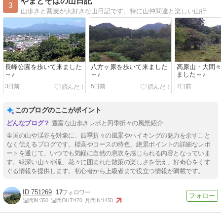
やまとそばの山日記
3
山歩きと蕎麦が大好きな山日記です。特に山仲間達と楽しい山行をずっと続けて行きたいと思っています。
長峰公園を歩いて来ました
八方ヶ原を歩いて来ました
高原山・大間
～♪
～♪
ました～♪
3日前
5日前
7日前
このブログのここがポイント
豊富な山歩きレポと四季折々の風景紹介
全国の山や渓谷を対象に、四季折々の風景やハイキングの魅力を余すこと
なく伝えるブログです。標高やコースの特色、絶景ポイントの詳細なレポ
ートを通じて、いつでも気軽に自然の息吹を感じられる内容となっていま
す。緑深い山々や滝、花々に囲まれた散策の楽しさを伝え、好奇心をくす
ぐる情報を提供します。初心者から上級者まで役立つ情報が満載です。
751269
17
週間IN:
350
週間OUT:
470
月間IN:
1450