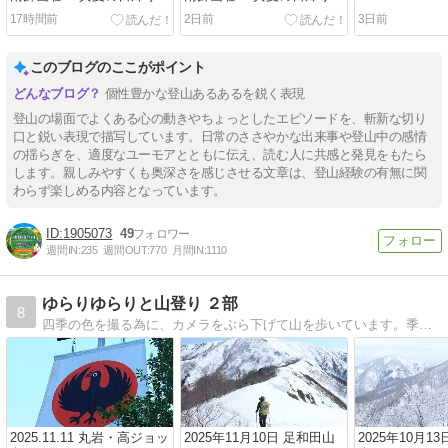
走（04）笹平
走（03）登山道
17時間前
2日前
3日前
このブログのここがポイント
個性豊かな登山あるあるを鋭く表現
登山の場面でよくある心の動きやちょっとしたエピソードを、斬新な切り
口と鋭い表現で描写しています。日常のささやかな出来事や登山中の感情
の揺らぎを、適度なユーモアとともに伝え、読む人に共感と発見をもたら
します。親しみやすくも奥深さを感じさせる文章は、登山経験の有無に関
わらず楽しめる内容となっています。
1905073
49
週間IN:
235
週間OUT:
770
月間IN:
1110
ゆらりゆらりと山登り ２部
8
四季の色を撮る為に、カメラをぶら下げて山を歩いています。季節の色が、たくさんの人に届きますように。
2025.11.11 丸岩・高ジョッ
2025年11月10日 足和田山
2025年10月1