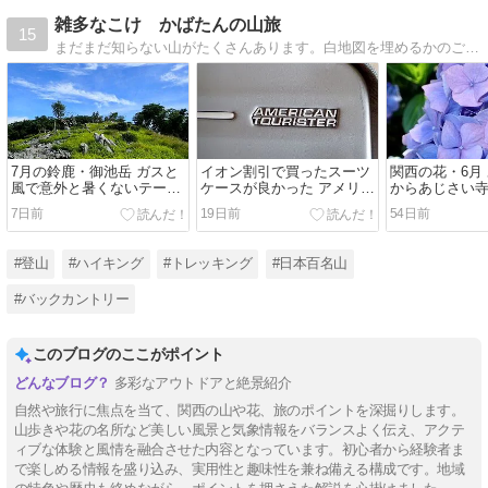
雑多なこけ かばたんの山旅
15
まだまだ知らない山がたくさんあります。白地図を埋めるかのごとく、山旅を続けています
7月の鈴鹿・御池岳 ガスと
イオン割引で買ったスーツ
関西の花・6月
風で意外と暑くないテーブ
ケースが良かった アメリカ
からあじさい
ルランド
ン・ツーリスター
田寺）へ約20
7日前
19日前
54日前
AMERICAN TOURISTER
公共交通日帰
#登山
#ハイキング
#トレッキング
#日本百名山
#バックカントリー
このブログのここがポイント
多彩なアウトドアと絶景紹介
自然や旅行に焦点を当て、関西の山や花、旅のポイントを深掘りします。
山歩きや花の名所など美しい風景と気象情報をバランスよく伝え、アクテ
ィブな体験と風情を融合させた内容となっています。初心者から経験者ま
で楽しめる情報を盛り込み、実用性と趣味性を兼ね備える構成です。地域