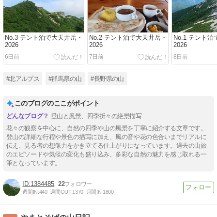
No.3 テント泊で大天井岳・
No.2 テント泊で大天井岳・
No.1 テント
2026
2026
2026
6日前
7日前
8日前
#北アルプス
#群馬県の山
#長野県の山
このブログのここがポイント
登山と風景、四季折々の絶景描写
花々の観察を中心に、自然の四季や山の風景を丁寧に紹介する文章です。
登山の詳細な行程や景色の描写に加え、風の音や花の色合いまでリアルに
伝え、見る者の想像力をかき立てる仕上がりになっています。過去の山旅
のエピソードや気候の変化も盛り込み、多彩な自然の魅力を感じ取れる一
筆となっています。
1384485
22
週間IN:
440
週間OUT:
1370
月間IN:
1800