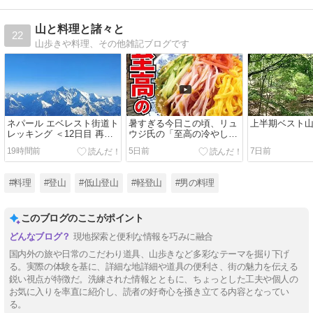
山と料理と諸々と
22
山歩きや料理、その他雑記ブログです
ネパール エベレスト街道ト
暑すぎる今日この頃、リュ
上半期ベスト
レッキング ＜12日目 再び
ウジ氏の「至高の冷やし中
エベレストへ。そしてさよ
華」を作ってみた
19時間前
5日前
7日前
うならネパール＞
#料理
#登山
#低山登山
#軽登山
#男の料理
このブログのここがポイント
現地探索と便利な情報を巧みに融合
国内外の旅や日常のこだわり道具、山歩きなど多彩なテーマを掘り下げ
る。実際の体験を基に、詳細な地詳細や道具の便利さ、街の魅力を伝える
鋭い視点が特徴だ。洗練された情報とともに、ちょっとした工夫や個人の
お気に入りを率直に紹介し、読者の好奇心を掻き立てる内容となってい
る。