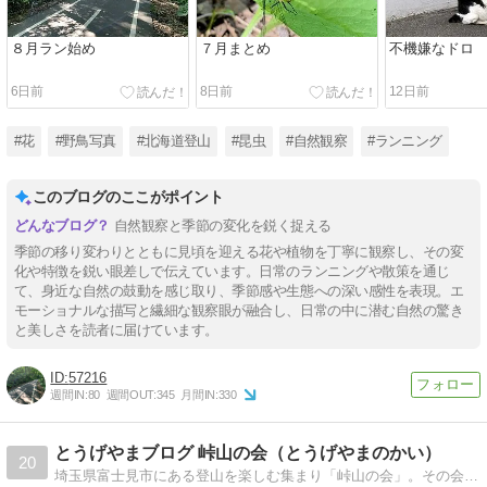
８月ラン始め
７月まとめ
不機嫌なドロ
6日前
8日前
12日前
#花
#野鳥写真
#北海道登山
#昆虫
#自然観察
#ランニング
このブログのここがポイント
自然観察と季節の変化を鋭く捉える
季節の移り変わりとともに見頃を迎える花や植物を丁寧に観察し、その変
化や特徴を鋭い眼差しで伝えています。日常のランニングや散策を通じ
て、身近な自然の鼓動を感じ取り、季節感や生態への深い感性を表現。エ
モーショナルな描写と繊細な観察眼が融合し、日常の中に潜む自然の驚き
と美しさを読者に届けています。
57216
週間IN:
80
週間OUT:
345
月間IN:
330
とうげやまブログ 峠山の会（とうげやまのかい）
20
埼玉県富士見市にある登山を楽しむ集まり「峠山の会」。その会に参加した際の様子など、登山・トレッキング・ハイキングのことを書いています。ご興味のある方は是非ご覧になってください！コメントもよろしくお願い致します。