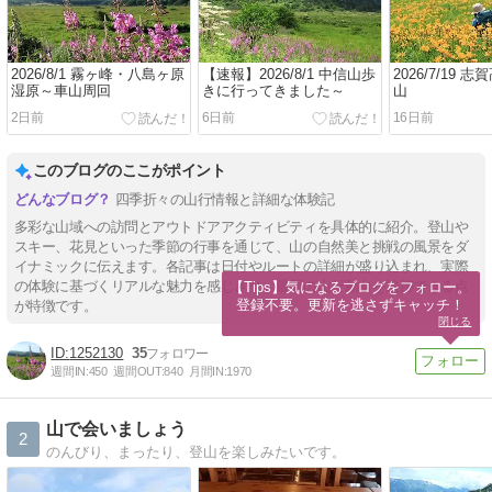
2026/8/1 霧ヶ峰・八島ヶ原
【速報】2026/8/1 中信山歩
2026/7/19 
湿原～車山周回
きに行ってきました～
山
2日前
6日前
16日前
このブログのここがポイント
四季折々の山行情報と詳細な体験記
多彩な山域への訪問とアウトドアアクティビティを具体的に紹介。登山や
スキー、花見といった季節の行事を通じて、山の自然美と挑戦の風景をダ
イナミックに伝えます。各記事は日付やルートの詳細が盛り込まれ、実際
の体験に基づくリアルな魅力を感じさせ、最新の山行動向を追跡できる点
【Tips】気になるブログをフォロー。

登録不要。更新を逃さずキャッチ！
が特徴です。
閉じる
1252130
35
週間IN:
450
週間OUT:
840
月間IN:
1970
山で会いましょう
2
のんびり、まったり、登山を楽しみたいです。