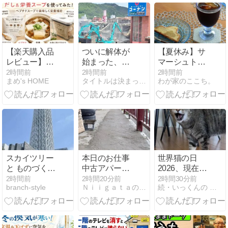
ンミトン◎ 高
密度芯材を使
用し、しっか
りとした厚み
です！ロゴ入
【楽天購入品
ついに解体が
【夏休み】サ
りループ付な
レビュー】だ
始まった、笠
マーシュトー
のでフックに
し＆栄養スー
岡シーサイド
レンと楽天お
2時間前
2時間前
2時間前
掛けて収納も
まめ's HOME
タイトルは決まっていません。
わが家のここち。
プを使ってみ
モール。閉店
買い物マラソ
可能◎
た！ペプチド
から３ヶ月の
ンと scope ア
スープで美味
様子。【 岡山
ウトレット
しく栄養補給
県笠岡市笠岡
【2026年8
２３８８ 】
月】
#4
スカイツリー
本日のお仕事
世界猫の日
と ものづく
中古アパート
2026、現在の
り・匠の技の
メンテナンス
わがにゃ。
2時間前
2時間20分前
2時間30分前
branch-style
Ｎｉｉｇａｔａのお掃除屋 tamaブログ
続・いっくんの それゆけ 一球入魂
祭典2026
作業全て終了
✧\(>o<)ﾉ✧