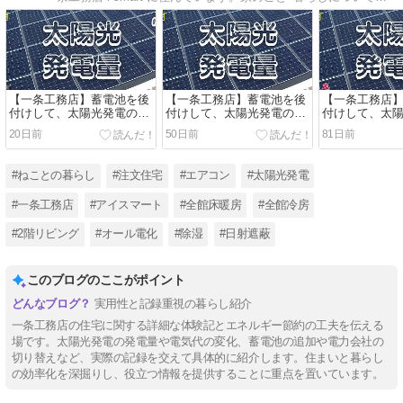
【一条工務店】蓄電池を後
【一条工務店】蓄電池を後
【一条工務店
付けして、太陽光発電の変
付けして、太陽光発電の変
付けして、太
化をレポート｜2026年5月
化をレポート｜2026年4月
化をレポート｜2
20日前
50日前
81日前
期｜
期｜
期｜
#ねことの暮らし
#注文住宅
#エアコン
#太陽光発電
#一条工務店
#アイスマート
#全館床暖房
#全館冷房
#2階リビング
#オール電化
#除湿
#日射遮蔽
このブログのここがポイント
実用性と記録重視の暮らし紹介
一条工務店の住宅に関する詳細な体験記とエネルギー節約の工夫を伝える
場です。太陽光発電の発電量や電気代の変化、蓄電池の追加や電力会社の
切り替えなど、実際の記録を交えて具体的に紹介します。住まいと暮らし
の効率化を深掘りし、役立つ情報を提供することに重点を置いています。