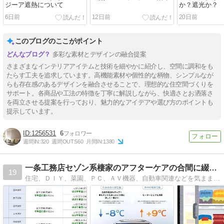
ジーア遮熱について
か？遮光か？
6日前
12日前
20日前
このブログのここがポイント
多彩な素材とデザインの融合提案
さまざまなインテリアアイテムと技術を細やかに紹介し、空間に調和をも
たらす工夫を追求しています。高機能素材や個性的な柄物、シンプルなが
らも存在感のあるデザインを融合させることで、理想的な住空間づくりを
サポート。各商品や工法の特徴を丁寧に解説しながら、快適さとお洒落さ
を両立させる提案を行っており、魅力的なアイデアや選び方のポイントも
提示しています。
1256531
6
週間IN:
320
週間OUT:
560
月間IN:
1380
一条工務店セゾン系棲家のアフターケアの合間に綴るブログ
19
住宅、ＤＩＹ、菜園、ＰＣ、ＡＶ機器、自動車関連などを気ままに綴るブログです