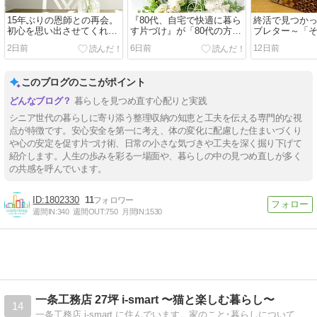
15年ぶりの恩師との再会。
『80代、自宅で快適に暮ら
終活で見つか
初心を思い出させてくれ
す片づけ』が「80代の方や
ブレター～「
た、かけがえのない時間
高齢者がいる家族におすす
う」という選
2日前
6日前
12日前
めの本10選」に紹介されま
した！
このブログのここがポイント
暮らしを見つめ直す心配りと実践
シニア世代の暮らしに寄り添う整理収納の知恵と工夫を伝える専門的な視
点が特徴です。安心安全を第一に考え、体の変化に配慮した住まいづくり
や心の安定を促す片づけ術、日常の小さな気づきや工夫を深く掘り下げて
紹介します。人生の歩みを彩る一場面や、暮らしの中の見つめ直しが多く
の共感を呼んでいます。
1802330
11
週間IN:
340
週間OUT:
750
月間IN:
1530
一条工務店 27坪 i-smart 〜猫と楽しむ暮らし〜
14
一条工務店 i-smart に住んでいます。家のこと･暮らしについて夫婦で発信しています。｜27坪 コンパクトハウス｜2階リビング｜うるケア｜太陽光搭載・蓄電池なし｜猫2匹｜コストコ･無印良品が好きです｜