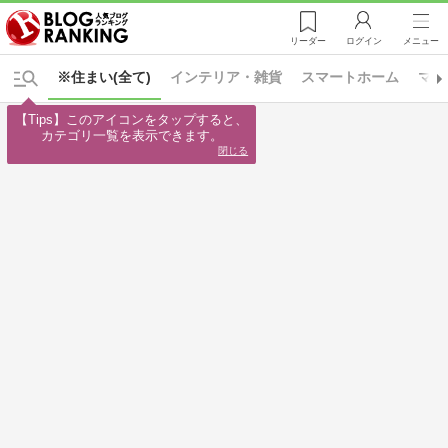
リーダー
ログイン
メニュー
※住まい(全て)
インテリア・雑貨
スマートホーム
マイ
【Tips】このアイコンをタップすると、

カテゴリ一覧を表示できます。
閉じる