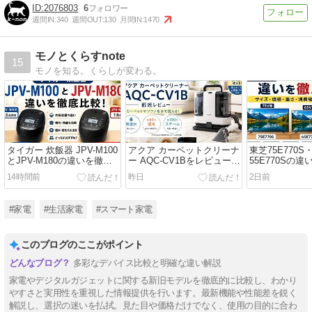
2076803
6
週間IN:
340
週間OUT:
130
月間IN:
1470
モノとくらすnote
15
モノを知る。くらしが変わる。
タイガー 炊飯器 JPV-M100
アクア カーペットクリーナ
東芝75E770S・
とJPV-M180の違いを徹底
ー AQC-CV1Bをレビュー｜
55E770Sの
比較レビュー｜買うならど
口コミ・評判や使い勝手を
レビュー｜サ
14時間前
昨日
2日前
っちがおすすめ？
徹底解説
すめはどれ？
#家電
#生活家電
#スマート家電
このブログのここがポイント
多彩なデバイス比較と明確な違い解説
家電やデジタルガジェットに関する新旧モデルを徹底的に比較し、わかり
やすさと実用性を重視した情報提供を行います。最新機能や性能差を鋭く
解説し、選択の迷いを払拭。見た目や価格だけでなく、使用の目的に合わ