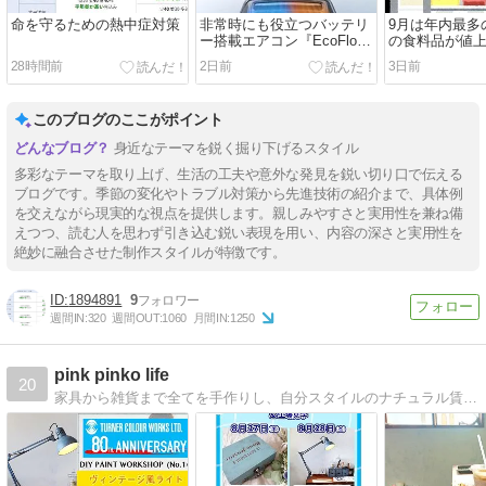
命を守るための熱中症対策
非常時にも役立つバッテリ
9月は年内最多の
ー搭載エアコン『EcoFlow
の食料品が値
WAVE 3』
28時間前
2日前
3日前
このブログのここがポイント
身近なテーマを鋭く掘り下げるスタイル
多彩なテーマを取り上げ、生活の工夫や意外な発見を鋭い切り口で伝える
ブログです。季節の変化やトラブル対策から先進技術の紹介まで、具体例
を交えながら現実的な視点を提供します。親しみやすさと実用性を兼ね備
えつつ、読む人を思わず引き込む鋭い表現を用い、内容の深さと実用性を
絶妙に融合させた制作スタイルが特徴です。
1894891
9
週間IN:
320
週間OUT:
1060
月間IN:
1250
pink pinko life
20
家具から雑貨まで全てを手作りし、自分スタイルのナチュラル賃貸マンションライフを楽しんでいます。