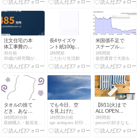
舗一覧と宅配
配信中！
比較
ufotableが描く
映像美と見ど
ころ解説
注文住宅の本
長4サイズケ
米国債不足で
体工事費のほ
ント紙100g白
ステーブルコ
かに485万円
封筒1000枚の
イン需要が高
35分前
1時間前
1時間前
30歳の研究職がアイ工務店で建てる延床50坪の家
こだわり生活館
仮想通貨で大損を避け、副業で稼ぐためのMoneyまとめ情報館
かかった【見
魅力を分析
まる──NBER
積書の内訳】
研究が示す
「デジタル安
全資産」の役
割
タオルの捨て
でも今日、空
【8/11(火)まで
どき、あなた
を見上げた
ALL OPEN】
はいつ？
VETLERの洗
1時間20分前
1時間30分前
2時間前
収納職人・板垣友子の片づけのヒント
aje antiques 封印ポエム
pecoriの好きなものさがし
いざらしのイ
ンド綿100%
使用のコット