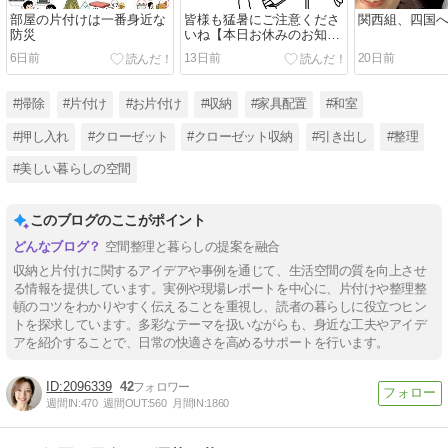
部屋の片付けは一番身近な
皆様も猛暑にご注意くださ
関西組、四国へ
防災
いね【本日お休みのお知ら
せ】
6日前
13日前
20日前
#掃除
#片付け
#お片付け
#収納
#家具配置
#和室
#押し入れ
#クローゼット
#クローゼット収納
#引き出し
#整理
#美しい暮らしの空間
このブログのここがポイント
空間整理と暮らしの提案を融合
収納と片付けに関するアイデアや事例を通じて、生活空間の質を向上させ
る情報を提供しています。実例や現場レポートを中心に、片付けや整理整
頓のコツをわかりやすく伝えることを重視し、読者の暮らしに役立つヒン
トを探求しています。多彩なテーマを扱いながらも、身近な工夫やアイデ
アを紹介することで、日常の快適さを高めるサポートを行います。
2096339
42
週間IN:
470
週間OUT:
560
月間IN:
1860