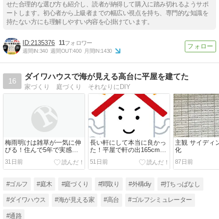
せた合理的な選び方も紹介し、読者が納得して購入に踏み切れるようサポ
ートします。初心者から上級者までの幅広い視点を持ち、専門的な知識を
持たない方にも理解しやすい内容を心掛けています。
2135376
11
週間IN:
340
週間OUT:
400
月間IN:
1430
ダイワハウスで海が見える高台に平屋を建てた
16
家づくり 庭づくり それなりにDIY
梅雨明けは雑草が一気に伸
長い軒にして本当に良かっ
主観 サイディ
びる！住んで5年で実感し
た！平屋で軒の出165cmを
化
た「本当に管理が楽にな
採用した体験談
31日前
51日前
87日前
る」雑草対策
#ゴルフ
#庭木
#庭づくり
#間取り
#外構diy
#打ちっぱなし
#ダイワハウス
#海が見える家
#高台
#ゴルフシミュレーター
#通路