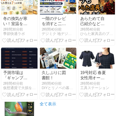
冬の換気が寒
一階のテレビ
あらためて自
い！室温を下
を消すと二階
己紹介などを
げずに空気を
が映らない原
する動画を公
2時間30分前
2時間40分前
2時間40分前
季節快適ラボ
デジミク 地デジ・BS受信トラブル解決ガイド
ひらた家具店のブログ
入れ替える7
因は？BSアン
開しました。
つの対策
テナ給電・ブ
ースター・分
配器を工事士
が解説
予測市場は
久しぶりに図
19号対応 春夏
「ギャンブ
書館！
女性用オーバ
ル」から「政
ーブラウスの
2時間40分前
2時間40分前
2時間40分前
仮想通貨で大損を避け、副業で稼ぐためのMoneyまとめ情報館
DIYとリノベの暮らし*ここいろまろん*
工具ステーション
策を支える情
詳細レビュー
報インフラ」
へ──国家にも
たらす2つの
全て表示
価値とは
【Lituus財団