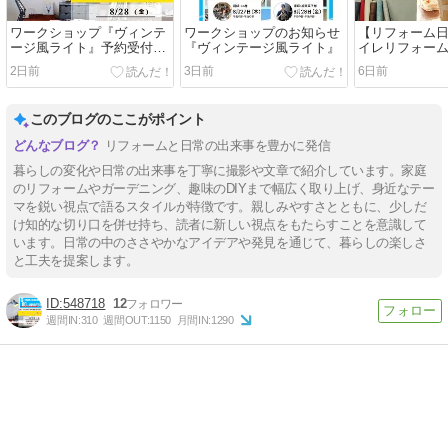
ワークショップ『ヴィンテ
ワークショップのお知らせ
【リフォーム
ージ風ライト』予約受付開
『ヴィンテージ風ライト』
イレリフォー
始
2日前
3日前
6日前
このブログのここがポイント
リフォームと日常の出来事を豊かに発信
暮らしの変化や日常の出来事を丁寧に撮影や文章で紹介しています。家庭
のリフォームやガーデニング、趣味のDIYまで幅広く取り上げ、身近なテー
マを鋭い視点で語るスタイルが特徴です。親しみやすさとともに、少しだ
け知的な切り口を併せ持ち、読者に新しい視点をもたらすことを意識して
います。日常の中のささやかなアイデアや発見を通じて、暮らしの楽しさ
と工夫を提案します。
548718
12
週間IN:
310
週間OUT:
1150
月間IN:
1290