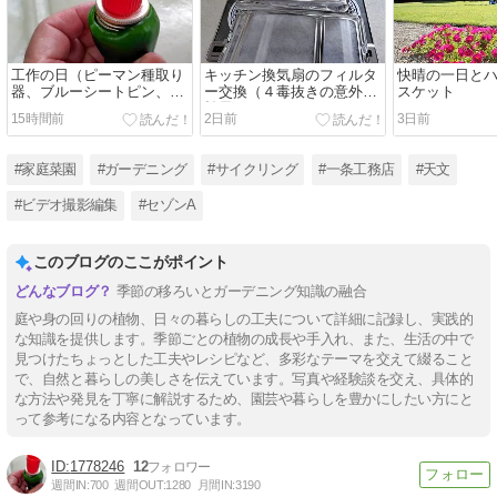
工作の日（ピーマン種取り
キッチン換気扇のフィルタ
快晴の一日と
器、ブルーシートピン、フ
ー交換（４毒抜きの意外な
スケット
ライパン）
効果）
15時間前
2日前
3日前
#家庭菜園
#ガーデニング
#サイクリング
#一条工務店
#天文
#ビデオ撮影編集
#セゾンA
このブログのここがポイント
季節の移ろいとガーデニング知識の融合
庭や身の回りの植物、日々の暮らしの工夫について詳細に記録し、実践的
な知識を提供します。季節ごとの植物の成長や手入れ、また、生活の中で
見つけたちょっとした工夫やレシピなど、多彩なテーマを交えて綴ること
で、自然と暮らしの美しさを伝えています。写真や経験談を交え、具体的
な方法や発見を丁寧に解説するため、園芸や暮らしを豊かにしたい方にと
って参考になる内容となっています。
1778246
12
週間IN:
700
週間OUT:
1280
月間IN:
3190