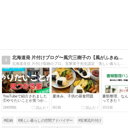
北海道発 片付けブログ〜風穴三樹子の【風がふきぬける家】
4
北海道在住 片付け収納のプロ。安東英子先生認定「美しい暮らしの空間アドバイザー」。札幌・道央をはじめ北海道全域お片付けに伺います。【書類整理ハンドブック】で一生悩まない書類整理をアドバイス。
YouTubeで紹介されました
夏休み、子供の昼食問題
書類整理、な
①やりたいことが見つかる
ってきた！
家
18時間前
8日前
15日前
#収納
#美しい暮らしの空間アドバイザー
#安東流片付け