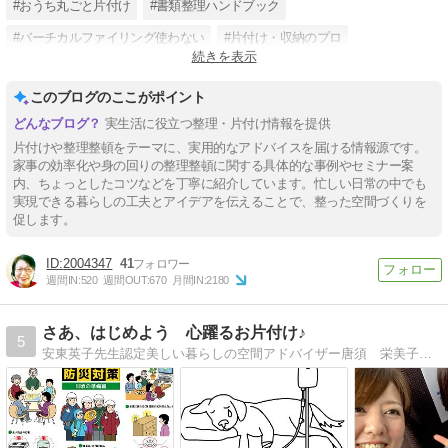
#おうち丸ごと片付け
#書類整理ハンドブック
#バーチカルファイリング使わない
#片付け・収納のプロ
続きを表示
#札幌お部屋片付け
#北海道出張片付け
#キッチンの片付け
このブログのここがポイント
#子供部屋の片付け
#家具配置をアドバイス
実生活に役立つ整理・片付け情報を提供
片付けや整理整頓をテーマに、実用的なアドバイスを届ける情報源です。
家事の効率化や身の回りの整理整頓に関する具体的な事例やセミナー案
内、ちょっとしたコツなどを丁寧に紹介しています。忙しい日常の中でも
実現できる暮らしの工夫とアイデアを伝えることで、整った空間づくりを
促します。
2004347
41
週間IN:
520
週間OUT:
670
月間IN:
2180
さあ、はじめよう 心躍るお片付け♪
5
安東英子先生認定美しい暮らしの空間アドバイザー唐須 栄美子（カラス エミコ）です