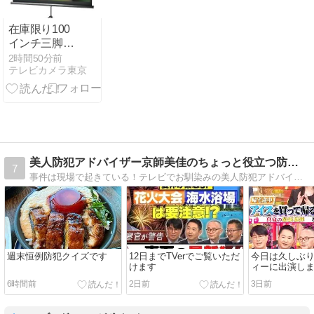
責任者インタ
ビュー②】
在庫限り100
インチ三脚式
プロジェクタ
2時間50分前
テレビカメラ東京
ースクリーン
EEX-PSS2-
100HDK
美人防犯アドバイザー京師美佳のちょっと役立つ防犯日記！
7
事件は現場で起きている！テレビでお馴染みの美人防犯アドバイザー京師美佳の奮闘記！
週末恒例防犯クイズです
12日までTVerでご覧いただ
今日は久しぶ
けます
ィーに出演し
6時間前
2日前
3日前