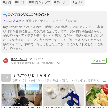
#節約
#100均
#100円ショップ
#ダイソー
#セリア
このブログのここがポイント
身近なアイテムの工夫と応用法を紹介
miyuremamaさんのブログは、身近な100均商品を巧みにアレンジし、家事
や日常を便利に彩る工夫を詳細に綴っています。実用的な商品紹介から、
その使い方やアイデアを分かりやすく解説しながら、節約や暮らしのこだ
わりを魅力的に伝えている点が特徴です。シンプルでありながらも目から
鱗のアイデアが満載で、ちょっとした工夫を日常に取り入れるヒントにあ
ふれています。
2125721
35
週間IN:
350
週間OUT:
530
月間IN:
1830
うちごもりＤＩＡＲＹ
12
整理や片付けが好きで「居心地よく暮らしやすい終の棲家作り」と「シンプルライフ」を目指す毎日。 田舎暮らしでもインテリアにはこだわってちょっとおしゃれに暮らした…