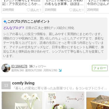
【シニアの暮らし】昨日日
【シニアの暮らし】月初め
【シニアの暮
記：アラ百父のところから
の名もなき家事、ほぼほぼ
今日のごはんメ
いつもの買い出し🚙🛒。。
終了👏💕。。
13時間前
15時間前
25時間前
このブログのここがポイント
日常の工夫と便利グッズ紹介に特化
シニアの暮らしに役立つ情報を、親しみやすく実用的にまとめています。
掃除のコツや収納の工夫、買い出しのちょっとしたアイデアまで、多彩な
テーマを取り上げており、読者の生活にそっと寄り添う内容となっていま
す。アイテムや丈夫なグッズなど、日常を豊かにするヒントも満載で、身
近な工夫と便利品を掛け合わせて、シンプルで丁寧な暮らし方を提案して
います。
1844178
16
週間IN:
340
週間OUT:
2350
月間IN:
1780
comfy living
13
『暮らしの変化に寄り添ったお部屋づくり』をコンセプトにライフスタイルに合わせた、自分らしく素敵に心地よい暮らしのお手伝いをさせて頂いてます。