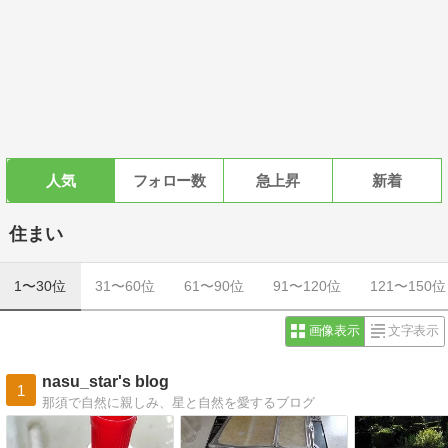
人気
フォロー数
急上昇
新着
住まい
1〜30位
31〜60位
61〜90位
91〜120位
121〜150位
画像表示
文字表示
nasu_star's blog
1
那須で自然に親しみ、星と自然を愛するブログ