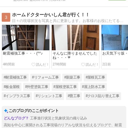
ホームドクターかいしん君が行く！！
3
日々の現場状況を写真と共に更新します。お客様のお役にたてる情報が発信できれば幸いです（＾＾）
耐震補強工事・・・(^^♪
そんなに降りませんでした
お天気下り坂・・
ね・・・☔
4時間前
27時間前
2日前
#耐震補強工事
#リフォーム工事
#新築工事
#屋根瓦工事
#板金屋根
#外壁塗装工事
#屋根塗装工事
#屋上防水工事
#インプラス工事
#リシェント工事
#畳工事
#クロス貼り替え工事
このブログのここがポイント
工事進行状況と気象状況の織り込み
高知を中心に展開される工事現場のリアルな状況を伝えるブログで、耐震