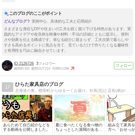
このブログのここがポイント
実例中心、具体的な工夫と応用紹介
さまざまな身近なDIYや住まいの工夫を鋭く掘り下げる特色があります。実
践的なアイデアや改良例を映像や材料・手法の詳細とともに提示し、便利
さや効果を伝える構成です。単なる紹介に留まらず、工夫次第で暮らしや
すさを高めるポイントに焦点を当て、見ているだけで作りたくなる趣味性
と有用性を巧みに融合させています。
2126726
3
週間IN:
333
週間OUT:
216
月間IN:
1386
ひらた家具店のブログ
17
北海道の東。標茶町からゆる〜くお届け。社長(兄)と店長(弟)が暮らしに役立つ情報から、そうじゃないものまで毎日更新中。人柄が伝わると嬉しいです！
あらためて自己紹介などを
夏に食べたくなる食べ物の
組み立て家具
する動画を公開しました。
ちょっとした派閥があるこ
方へ「おせっ
とについて個人的なことを
意点をお伝え