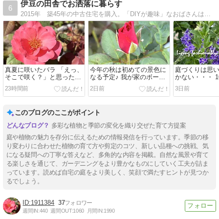
伊豆の田舎でお洒落に暮らす
6
2015年 築45年の中古住宅を購入。「DIYが趣味」なおばさんは、無謀にも自分でリフォームしています。つるバラで外壁を覆い尽くそうと、姑息なボロ隠しも計画中。
真夏に咲いたバラ 「えっ、
今年の秋は初めての景色に
庭づくりは思
そこで咲く？」と思った今
なる予定♪ 我が家のボーダ
かない・・・ 
朝の庭
ーガーデン
10年後の現実
23時間前
2日前
3日前
このブログのここがポイント
多彩な植物と季節の変化を織り交ぜた育て方提案
庭や植物の魅力を存分に伝えるための情報発信を行っています。季節の移
り変わりに合わせた植物の育て方や剪定のコツ、新しい品種への挑戦、気
になる疑問への丁寧な答えなど、多角的な内容を掲載。自然な風景や育て
る楽しさを通じて、ガーデニングをより豊かなものにしていく工夫が詰ま
っています。読めば自宅の庭をより美しく、笑顔で満たすヒントが見つか
るでしょう。
1911384
37
週間IN:
440
週間OUT:
1060
月間IN:
1990