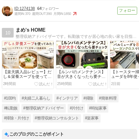
1274138
64
週間IN:
370
週間OUT:
390
月間IN:
1850
まめ's HOME
10
整理収納アドバイザーです。転勤族ですが居心地の良い家を目指して 日々奮闘している（掃除・整理収納・料理）様子をブログにしてます。
【楽天購入品レビュー】だ
【ルンバのメンテナンス】
【トースター
し＆栄養スープを使ってみ
音が大きくなったら要チェ
ューダを8年使
た！ペプチドスープで美味
ック！フィルター・ブラシ
レーヨンクロ
2時間前
25時間前
2日前
しく栄養補給
交換と掃除方法
入れ
#100均
#夫婦二人暮らし
#インテリア
#掃除
#簡単料理
#転勤族
#整理収納アドバイザー
#片付け
#時短家事
#掃除・片付け
#整理収納コンサルタント
#楽家事
このブログのここがポイント