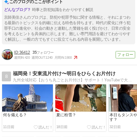
このブログのここがポイント
時事と防犯知識をわかりやすく解説
京師美佳さんのブログは、防犯や犯罪予知に関する情報と、それにまつわ
る最新のトピックスを的確に伝える特色を持ちます。時代の変化に伴う犯
罪手口の進化や、社会の動きと連動した警鐘を鋭く投げかけ、日常の安全
を考えるヒントを具体的に示します。難しい専門用語を避けてわかりやす
く解説し、一般の方でもすぐに役立てられる内容を展開しています。
36412
35
週間IN:
420
週間OUT:
1240
月間IN:
1900
福岡発！安東流片付け〜明日をひらくお片付け
8
九州全域対応【おうち丸ごとお片付け】サポート！YouTubeで大人気の安東英子先生直伝のお片付けで、家族みんなが無理なく片付けられる仕組みづくりを美しい暮らしのアドバイザーと一緒にしてみませんか？
何を備える？
夏に粉雪？
本日もタンス
す？
11日前
18日前
32日前