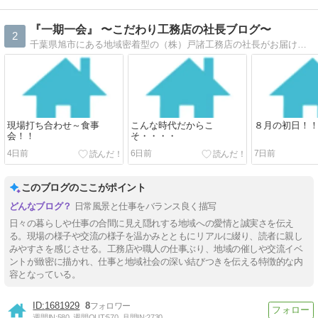
『一期一会』 〜こだわり工務店の社長ブログ〜
2
千葉県旭市にある地域密着型の（株）戸諸工務店の社長がお届けする毎日の奔走日記です。お客様の為にニシヘヒガシヘ全力で頑張ってます＾＾！
現場打ち合わせ～食事
こんな時代だからこ
８月の初日！
会！！
そ・・・・
4日前
6日前
7日前
このブログのここがポイント
日常風景と仕事をバランス良く描写
日々の暮らしや仕事の合間に見え隠れする地域への愛情と誠実さを伝え
る。現場の様子や交流の様子を温かみとともにリアルに綴り、読者に親し
みやすさを感じさせる。工務店や職人の仕事ぶり、地域の催しや交流イベ
ントが緻密に描かれ、仕事と地域社会の深い結びつきを伝える特徴的な内
容となっている。
1681929
8
週間IN:
580
週間OUT:
570
月間IN:
2730