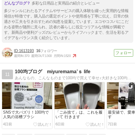
多彩な日用品と実用品の紹介とレビュー
多ジャンルにわたるアイテムやサービスの購入体験を綴った実用的な情報
発信が特徴です。購入品の選定ポイントや使用感を丁寧に伝え、日常の快
適さや工夫を引き出すための知恵を提案しています。エコやコスパにこだ
わる姿勢が随所に見られ、読者の暮らしに役立つリアルな情報が満載で
す。新商品や便利グッズのレビューからライフハックまで、生活を彩るア
イデアをバランス良く紹介しています。
1613193
16
週間IN:
370
週間OUT:
1300
月間IN:
1520
100均ブログ miyuremama’ｓ life
11
あんなもの、こんなものまで100均で買えて幸せ♪大好きな100均雑貨を駆使した節約しているつもり生活をちらっとお届けしますみなさまの参考になるとうれしいです！！
SNSで大バズリ！100均で
「ごみ捨て」は、これを履
最安値で、愛
人気の浴槽ブラシ
いて 行きます
す
4日前
6日前
7日前