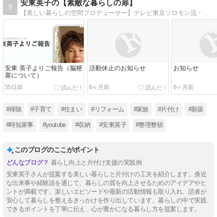
安東英子の【素敵な暮らしの扉】
9
【美しい暮らしの空間プロデューサー】テレビ東京ソロモン流・日曜ビッグバラエティ、テレビ朝日ワイド!スクランブル他、テレビ出演は１００回を越え、多くの方の収納の悩みを解決。YouTubeチャンネルを開設し、2020年3月から動画配信スタート。
安東 英子よりご報告（脳梗
活動休止のお知らせ
お知らせ
塞について）
55日前
6ヶ月前
6ヶ月前
#掃除
#子育て
#住まい
#リフォーム
#家族
#片付け
#新築
#時短家事
#youtube
#収納
#安東英子
#整理整頓
このブログのここがポイント
暮らし向上と片付け支援の実践例
安東英子さんが提案する美しい暮らしと片付けの工夫を紹介します。身近
な出来事や経験談を通じて、暮らしの質を向上させるためのアイデアやヒ
ントが満載です。楽しいエピソードや最新の活動情報も取り入れ、読者が
安心して暮らしを整えるきっかけを作り出しています。暮らしの中で実践
できるポイントを丁寧に伝え、心が豊かになる暮らし方を提案します。