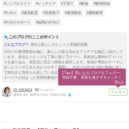
#シンプルライフ
#インテリア
#子育て
#家族
#整理収納
#片付け
#家具配置
#安東英子
#整理整頓
#書類整理
#片付けサポート
#福岡の片付け
このブログのここがポイント
身近な暮らしのヒントと実践的提案
片付けや整理整頓を軸に、暮らしの質を高めるアイデアを幅広く紹介して
います。身近なトピックを丁寧に掘り下げつつ、具体的な事例やアドバイ
スを盛り込み、実生活に役立つ情報を提供します。地域や季節のテーマに
沿ったコツや工夫も分かりやすく展開し、片付けや片付け前の準備に対し
て前向きな気持ちを促している点が特徴です。誰もが気軽に取り組めるア
【Tips】気になるブログをフォロー。

登録不要。更新を逃さずキャッチ！
ドバイスが詰まった実用性重視のコンテンツを追求しています。
閉じる
1953454
35
週間IN:
400
週間OUT:
530
月間IN:
1860