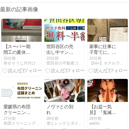
最新の記事画像
【スーパー期
世田谷区の売
家事に仕事に
間工の夏休
出し中マンシ
子育てに。頭
み】はい、10
ョンリストを
の中がパンパ
15分前
23分前
23分前
幸せそうじ片付け共創期間工派遣ブログ
世田谷の不動産コンサルティング会社のブログ
【hli+】ホテルライクインテリア-プチプラで作るホテルラ…
連休ですよ
更新しました
ンだった私が
一気にラクに
なった理由。
愛媛県の布団
ノヴァとの別
【お盆一気
クリーニング
れ
見】『鬼滅の
おすすめ｜市
刃 柱稽古編』
27分前
28分前
29分前
布団クリーニング近くのおすすめcom
僕とレンゲとポインター
withfs
区町村別の店
Prime Videoで