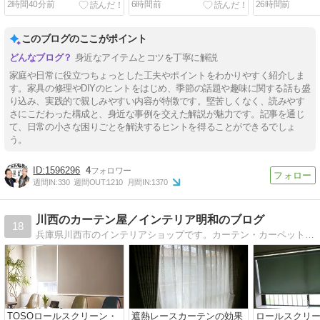
2時間40分前
6時間前
26時間前
他愛のない感じで（笑）
い☆
このブログのここがポイント
身近なアイテムとコツを丁寧に解説
家庭や日常に役立つちょっとした工夫やポイントをわかりやすく紹介しま
す。家具の修理やDIYのヒントをはじめ、季節の話題や趣味に関する話も盛
り込み、実践的で親しみやすい内容が特徴です。堅苦しくなく、読みやす
さにこだわった構成と、身近な事例を交えた解説が魅力です。記事を通じ
て、日常の小さな困りごとを解決するヒントを得ることができるでしょ
う。
1596296
4
週間IN:
330
週間OUT:
1210
月間IN:
1370
川西のカーテン屋／インテリア明和のブログ
18
兵庫県川西市のインテリアショップです。カーテン・カーペットに関する情報や日々の出来事についてお伝えします。
TOSOロールスクリーン・
遮熱レースカーテンの効果
ロールスクリ