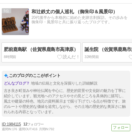
5
和辻鉄丈の個人巡礼 （御朱印＆風景印）
20代後半から本格的に始めた史跡古刹探訪。その歩みを
御朱印・風景印と共に振り返ったブログです。
肥前鹿島駅 （佐賀県鹿島市高津原）
誕生院 （佐賀県鹿島
8時間前
32時間前
このブログのここがポイント
地域の伝統と文化を深掘りした詳細解説
古き良き町並みや神社仏閣を中心に、歴史的背景や文化財の魅力を丁寧に
紹介しています。観光地へのアクセスやその見どころを具体的に描写し、
風土や建築の特色、地元の資料展示まで掘り下げている点が特徴です。旅
のルートや歴史的な価値を追究しながら、その土地の歴史的な奥深さに触
れられる内容となっています。
1984115
12
週間IN:
176
週間OUT:
416
月間IN:
792