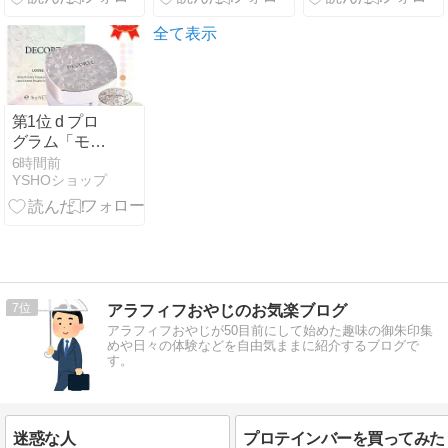
別の選び方を
異なる土地の
伝授！
数だけライフ
全て表示
を得るドクタ
ーやクリンゴ
ンを強化する
1マナ士官
第1位 d プロ
グラム「モイ
ストケア ロー
6時間前
YSHOショップ
ション EX」
第2位 ロージ
ーローザ「パ
ウダーブラシ
EX＜アングル
ド＞」🖌️第3
位 アヌア「ビ
7
アラフィフおやじのお気楽ブログ
タミン10 ポア
アラフィフおやじが50目前にして始めた趣味の御朱印集
ストリクス™
めや日々の体験などを自由気ままに紹介するブログで
セラム」🍋
す。
迷惑な人
プロテインバーを買ってみた