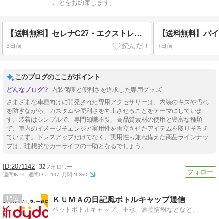
ことをお約束します。
【送料無料】セレナC27・エクストレイルT33のリアを純白LEDで高級感アップ【劇的バックビュ】
3日前
7日前
このブログのここがポイント
内装保護と便利さを追求した専用グッズ
さまざまな車種向けに開発された専用アクセサリーは、内装のキズや汚れ
を防ぎながら、カスタムや便利さを向上させることをテーマにしていま
す。装着はシンプルで、専門知識不要。高品質素材の使用と豊富な種類
で、車内のイメージチェンジと実用性を両立させたアイテムを取りそろえ
ています。ドレスアップだけでなく、実用性も兼ね備えた商品ラインナッ
プは、理想的なカーライフの一助となるでしょう。
2071142
32
週間IN:
91
週間OUT:
147
月間IN:
350
15
ＫＵＭＡの日記風ボトルキャップ通信
ペットボトルキャップ、王冠、酒蓋情報などなど。