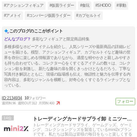
#アクションフィギュア
#仮面ライダー
#食玩
#SHODO
#掌動
#アメトイ
#コンバージ仮面ライダー
#カプセルトイ
このブログのここがポイント
多彩なフィギュアと限定商品特集
多種多様なホビーアイテムを紹介し、人気シリーズや最新商品の詳細レビ
ューを届ける。模型、アクションフィギュア、カプセルトイなど趣味の世
界を存分に楽しめる情報源でありながら、適度な軽やかさと親しみやすさ
も持ち合わせている。コレクター心をくすぐるアイテムの数々は、コレク
ション欲を刺激し、新たな趣味の扉を開くきっかけとなるだろう。丁寧な
写真付き解説とともに、現場の臨場感も伝え、物語性と魅力を伝導する内
容内容は、多彩なジャンルを横断し、好奇心をくすぐるラインナップとな
っている。
2134934
10
週間IN:
96
週間OUT:
312
月間IN:
400
14
トレーディングカードサプライ卸 ミニツーストア mini2x
トレーディングカードサプライ、ゲームグッズ、ゲーミ
ング、コレクショングッズを製造しているmini2xブラン
ドです。私たちは製品は皆様の毎日をもっと楽しくする