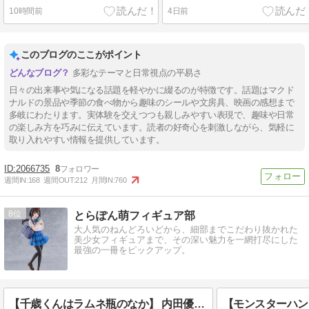
10時間前
4日前
このブログのここがポイント
多彩なテーマと日常視点の平易さ
日々の出来事や気になる話題を軽やかに綴るのが特徴です。話題はマクド
ナルドの景品や季節の食べ物から趣味のシールや文房具、映画の感想まで
多岐にわたります。実体験を交えつつも親しみやすい表現で、趣味や日常
の楽しみ方を巧みに伝えています。読者の好奇心を刺激しながら、気軽に
取り入れやすい情報を提供しています。
2066735
8
週間IN:
168
週間OUT:
212
月間IN:
760
8
とらぽん萌フィギュア部
大人気のねんどろいどから、細部までこだわり抜かれた
美少女フィギュアまで、その深い魅力を一網打尽にした
最強の一冊をピックアップ。
【千歳くんはラムネ瓶のなか】 内田優空 フリューフィギュアの予約最新情報と評価まとめ