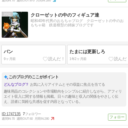
週間IN:
70
週間OUT:
670
月間IN:
280
20
クローゼットの中のフィギュア達
昭和40年代男のおもちゃブログ クローゼットの中のお
もちゃ箱 鉄道模型の姉妹ブログです
バン
たまには更新しろ
9ヶ月前
1年2ヶ月前
このブログのここがポイント
お気に入りアイテムとその収益に焦点を当てる
趣味用品のコレクションや市場動向をシンプルに紹介しながら、アフィリ
エイト収入に関する情報も掲載。日々の趣味と収入の関係をやさしく伝
え、読者に気軽な共感を促す内容となっている。
1747135
7
週間IN:
70
週間OUT:
60
月間IN:
280