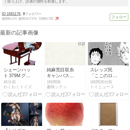
く取り上げ、読者の感性を刺激します。
1681176
8
週間IN:
170
週間OUT:
370
月間IN:
780
最新の記事画像
シェーンハッ
純麻荒目双糸
スレッズ民
ト 379M グラ
キャンバス30
「ここのロー
ンド型トイピ
号20枚セット
ソンの店長マ
45分前
1時間前
1時間30分前
わくわくトイズ
趣味シティ
トイニュース
アノの強みと
のポイント解
ジでヤバい！
は？
説
こんなコンビ
ニ二度と行か
ない！」とブ
チギレ→被害
者アピするも
「ヤバイのは
お前だよ」と