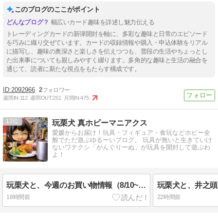
このブログのここがポイント
幅広いカード趣味を詳述し魅力伝える
トレーディングカードの新弾開封を軸に、多彩な趣味と日常のエピソード
を巧みに織り交ぜています。カードの収録情報や購入・申込体験をリアル
に描写し、趣味の奥深さと楽しさを伝えつつも、普段の生活やちょっとし
た出来事についても親しみやすく綴ります。多角的な趣味と生活の融合を
通じて、読者に新たな視点をもたらす構成です。
2092966
2
週間IN:
112
週間OUT:
251
月間IN:
475
13
玩栗犬 真ホビーマニアクス
愛媛からお届け！玩具・フィギュア・食玩などホビー全
般でただ遊ぶゆるーいブログ。 玩具が無いと生きていけ
ないワテクシ「がんぐりーぬ」が玩具を開封して遊ぶわ
よ！
玩栗犬と、今週のお買い物情報（8/10~)+復活の過去記事 ご紹介♡
18時間前
22時間前