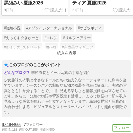
黒須みい 夏服2026
ティア 夏服2026
9日前
21日前
#短編小説
#アゾンインターナショナル
#オビツボディ
#えっくす☆きゅーと
#エレン
#リルフェアリー
#ルミナス_ストリート
#FFXI
#完成品フィギュア
続きを表示
#サアラズ_ア・ラ・モード
このブログのここがポイント
季節衣装とドール写真の丁寧な紹介
少女趣味の衣装と小さなドールたちの魅力的なコーディネートに焦点を当
てています。シーズンごとの制服や私物の衣装を詳細に解説し、実際の写
真とともに紹介することで、目に見える楽しさと情報提供を両立させてい
ます。さらに、短編の物語や背景設定も登場し、まるで物語の一部を覗き
見るような感覚を味わえる仕立てとなっています。繊細な描写と写真の組
み合わせによる、ビジュアルとストーリーのハイブリッドな趣向が特徴で
す。
1844666
7
週間IN:
192
週間OUT:
288
月間IN:
800