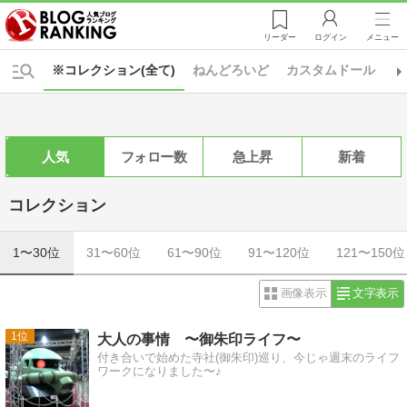
リーダー
ログイン
メニュー
※コレクション(全て)
ねんどろいど
カスタムドール
キ
人気
フォロー数
急上昇
新着
コレクション
1〜30位
31〜60位
61〜90位
91〜120位
121〜150位
画像表示
文字表示
1
大人の事情 〜御朱印ライフ〜
付き合いで始めた寺社(御朱印)巡り、今じゃ週末のライフ
ワークになりました〜♪