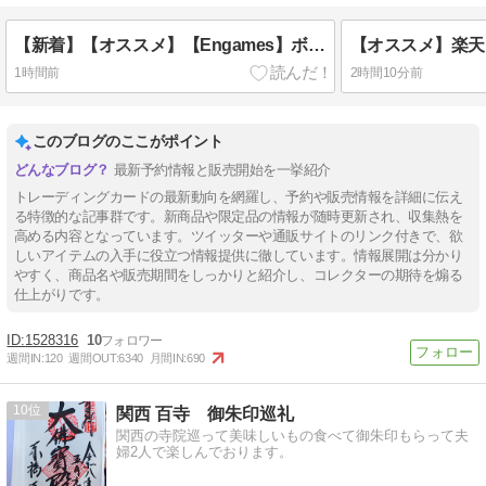
【新着】【オススメ】【Engames】ボムバスターズがTORAYAMA楽天で販売開始！ヤフオク高騰の再販です！
1時間前
2時間10分前
このブログのここがポイント
最新予約情報と販売開始を一挙紹介
トレーディングカードの最新動向を網羅し、予約や販売情報を詳細に伝え
る特徴的な記事群です。新商品や限定品の情報が随時更新され、収集熱を
高める内容となっています。ツイッターや通販サイトのリンク付きで、欲
しいアイテムの入手に役立つ情報提供に徹しています。情報展開は分かり
やすく、商品名や販売期間をしっかりと紹介し、コレクターの期待を煽る
仕上がりです。
1528316
10
週間IN:
120
週間OUT:
6340
月間IN:
690
10
関西 百寺 御朱印巡礼
関西の寺院巡って美味しいもの食べて御朱印もらって夫
婦2人で楽しんでおります。