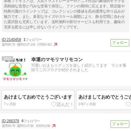
各種フィギュアは、人気イラストレーターやアニメ作品の象徴的キャラを
高精細な造形と巧みな塗装で表現し、ファンの期待に応えます。限定版や
特典付属のラインナップは、コレクションの価値を高め濃厚な作り込みが
魅力です。また、多彩なサイズやスケール展開により、飾る空間に合わせ
た選択肢も充実しています。送料無料や割引サービスも利用でき、趣味の
充実を図るには申し分ないラインアップです。
2140459
1
週間IN:
70
週間OUT:
140
月間IN:
461
18
幸運のマモリマリモコン
可愛いおまもりグッズを楽しく紹介してます ラジオ番
組でこのブログが紹介されました
あけましておめでとうございます
あけましておめでとうご
7ヶ月前
1年7ヶ月前
266379
4
週間IN:
70
週間OUT:
90
月間IN:
290