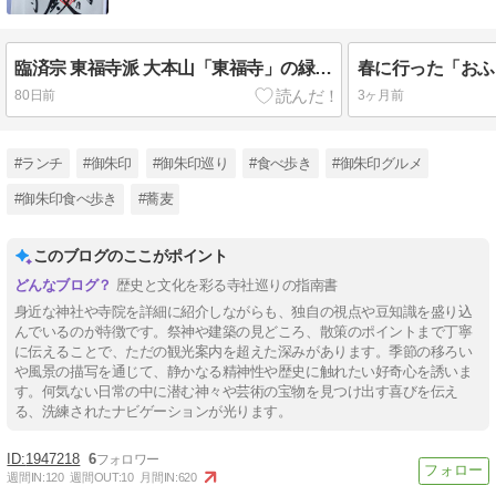
臨済宗 東福寺派 大本山「東福寺」の緑葉が綺麗でした
80日前
3ヶ月前
#ランチ
#御朱印
#御朱印巡り
#食べ歩き
#御朱印グルメ
#御朱印食べ歩き
#蕎麦
このブログのここがポイント
歴史と文化を彩る寺社巡りの指南書
身近な神社や寺院を詳細に紹介しながらも、独自の視点や豆知識を盛り込
んでいるのが特徴です。祭神や建築の見どころ、散策のポイントまで丁寧
に伝えることで、ただの観光案内を超えた深みがあります。季節の移ろい
や風景の描写を通じて、静かなる精神性や歴史に触れたい好奇心を誘いま
す。何気ない日常の中に潜む神々や芸術の宝物を見つけ出す喜びを伝え
る、洗練されたナビゲーションが光ります。
1947218
6
週間IN:
120
週間OUT:
10
月間IN:
620