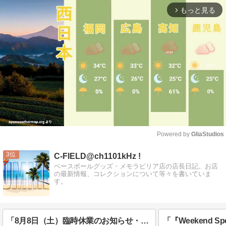
もっと見る
arrow_forward_ios
Powered by 
GliaStudios
Mute
3
C-FIELD@ch1101kHz !
ベースボールグッズ・メモラビリア店の店長日記。お店
の最新情報、コレクションについて等々を書いていま
す。
「8月8日（土）臨時休業のお知らせ・今週の『Weekend Special !』について」
「『Weekend Sp