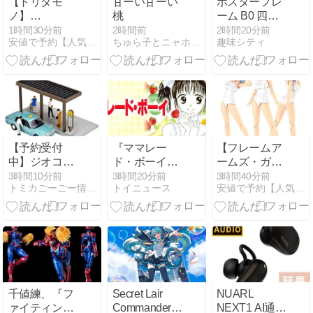
【トリダモ
甘ーい甘ーい
ポスターフレ
ツッコミ殺到
ノ】
桃
ーム B0 四辺
ｗｗｗｗｗｗ
PLAMATEA『MX
開閉式 TG-
1時間30分前
2時間前
2時間20分前
ｗ
安値で予約【人気フィギュア通販】トイゲット！
ちゅら子とニャホとたんたんと
趣味シティ
ちゃん』プラ
44Rを完全解
モデル予約
説
【マックスフ
ァクトリー】
より2027年1
月発売予定☆
【予約受付
『ママレー
【フレームア
中】ジオコレ
ド・ボーイ』
ームズ・ガー
64 ＃カースナ
全巻「100
ル】『ミヅキ
3時間10分前
3時間20分前
3時間40分前
トミカごーごー情報館
トイニュース
安値で予約【人気フィギュア通販】トイゲット！
ップ04c タク
円」セール！
School
シー乗り場(ト
全8巻「4,344
Swimsuits ホ
ヨタ クラウン
円」→「800
ワイトVer.』
セダン付属)(9
円」！りぼん
FAガール プラ
月発売)
世代の名作！
モデル予約
お互いの両親
【コトブキ
が相手を交換
ヤ】より2027
して再婚しち
年3月発売予
千値練、『フ
Secret Lair
NUARL
ゃう今では許
定♪
ァイティング
Commander
NEXT1 AI通話