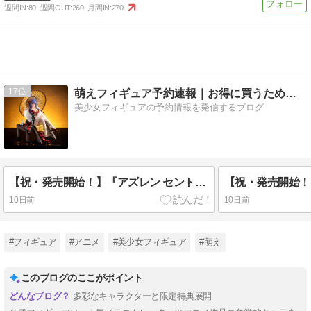
週間IN:
80
週間OUT:
260
月間IN:
270
17
萌えフィギュア予約速報｜お得に買うためのホビーブログ
美少女フィギュアの予約情報を発信するブログ
【祝・発売開始！】『アズレン セントルイス ティプシースノー Ver.』1/7フィギュアが本日発売！あみあみで送料無料＆即納スタート！
10日前
10日前
#フィギュア
#アニメ
#美少女フィギュア
#萌え
このブログのここがポイント
多彩なキャラクターと限定特典展開