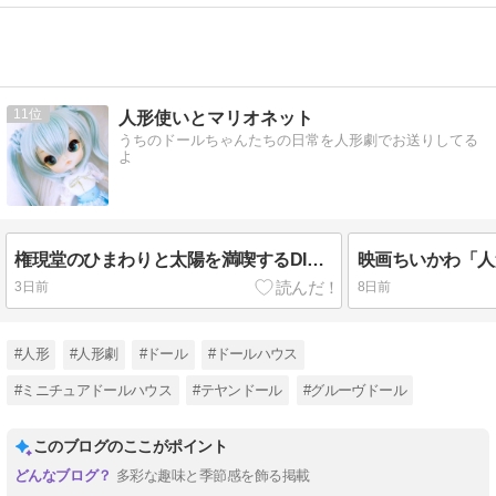
11
人形使いとマリオネット
うちのドールちゃんたちの日常を人形劇でお送りしてる
よ
権現堂のひまわりと太陽を満喫するDIO様
3日前
8日前
#人形
#人形劇
#ドール
#ドールハウス
#ミニチュアドールハウス
#テヤンドール
#グルーヴドール
このブログのここがポイント
多彩な趣味と季節感を飾る掲載