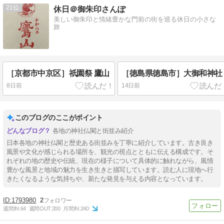
21
休日＠御朱印さんぽ
美しい御朱印と情緒豊かな門前の街を巡る休日の小さな
旅
［京都市中京区］祇園祭 鷹山
［徳島県徳島市］大御和神社
8日前
14日前
このブログのここがポイント
各地の神社仏閣と街並み紹介
日本各地の神社仏閣と歴史ある街並みを丁寧に紹介しています。古き良き
風景や文化が感じられる場所を、観光の視点とともに伝える構成です。そ
れぞれの地の歴史や伝統、現在の様子について具体的に触れながら、風情
豊かな風景と地域の魅力を生き生きと描写しています。読む人に現地へ行
きたくなるような気持ちや、新たな発見を与える内容となっています。
1793980
2
週間IN:
64
週間OUT:
200
月間IN:
240