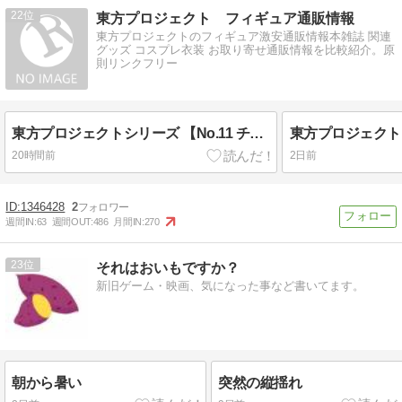
22
東方プロジェクト フィギュア通販情報
東方プロジェクトのフィギュア激安通販情報本雑誌 関連
グッズ コスプレ衣装 お取り寄せ通販情報を比較紹介。原
則リンクフリー
東方プロジェクトシリーズ 【No.11 チルノ】 ブシロード トレーディングカード コレクションクリア 東方Project～東方紅魔郷～
20時間前
2日前
1346428
2
週間IN:
63
週間OUT:
486
月間IN:
270
23
それはおいもですか？
新旧ゲーム・映画、気になった事など書いてます。
朝から暑い
突然の縦揺れ