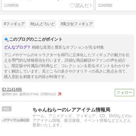
11時間前
11時間前
#フィギュア
#ねんどろいど
#美少女フィギュア
このブログのここがポイント
精緻な造形と豊富なオプションが光る特集
アニメやゲームのキャラクターを精巧に立体化したフィギュアの魅力を伝
える専門的な情報発信を行います。詳細な商品解説やファンの声を紹介
し、限定版や付属品の特典など、コレクションを彩るポイントをわかりや
すく解説しています。見どころの多さやクオリティの高さに焦点を当て、
購入意欲を刺激する内容が特徴です。
2141486
週間IN:
160
週間OUT:
440
月間IN:
510
9
ちゃんねらーのレアアイテム情報局
ゲーム、アニメグッズ、フィギュア、CD、DVDなどのレ
アアイテム情報、復活速報、イベント情報などどんどん
更新いたします。