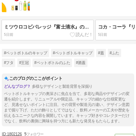
ミツウロコビバレッジ『富士清水』の同一電話番号の色違いキャップ
5日前
5日前
#ペットボトルのキャップ
#ペットボトルキャップ
#蓋
#ふた
#フタ
#王冠
#ペットボトルのふた
#酒蓋
このブログのここがポイント
多様なデザインと製造背景を深掘り
ペットボトルキャップの奥深さに焦点を当て、多彩な商品やデザインの変
遷を紹介します。リニューアルや限定品、キャップの細かな仕様変更な
ど、見逃せないポイントに注目。その背景や製造元の違い、デザイン意図
まで掘り下げ、ただの飾りとしてではなく、飲料メーカーの工夫や歴史を
伝えるユニークな内容を展開しています。キャップ好きやコレクターだけ
でなく、飲料の裏側に興味を持つ方にも新たな発見をもたらします。
1802126
5