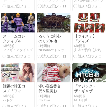
トイニュース
ロックシップ・カンタービレ
人気腕時計カタログ
人戦 優勝は
と選び方ガイ
【マギストス
ド
ウィッチクラ
フト】！
ストームコレ
るろうに剣心
【ツイステ】
クティブル
のモデル地
『ディズニー
ズ、
【蒼柴神社】
ツイステッド
5時間前
5時間前
6時間前
フィギュアタイムズ
zizibabaのトレッキングと彼是
安値で予約【人気フィギュア通販】トイゲット！
『COBRA』
新潟県長岡市
ワンダーラン
の『コブラ』
2026.07.20
ド/カードソフ
が可動フィギ
トクッキー』
ュア化！2026
食玩カード予
年12月発売予
約【バンダ
定
イ】より2026
年10月発売予
定♪
話題の韓国コ
添い寝当番交
『マジック・
スメ「フィ
代＆里美お着
ザ・ギャザリ
ー」はどこで
替え＆天然木
ング | スタ
6時間前
6時間前
6時間前
ハドゲー
my love
MTG日和
買える？人気
の防虫剤が欲
ー・トレッ
の理由と肌質
しい（長文）
ク』：名前の