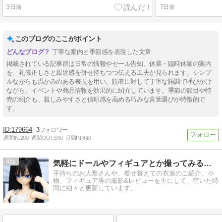
3日前
7日前
このブログのここがポイント
丁寧な案内と季節感を表現した文章
掲載されている記事群は日常の情報やセール告知、休業・臨時休業の案内
を、礼儀正しさと親近感を併せ持ちつつ伝える工夫が見られます。シンプ
ルながらも温かみのある表現を用い、読者に対して丁寧な語調で呼びかけ
ながら、イベントや商品情報を効果的に紹介しています。季節の節目や特
売の紹介も、親しみやすさと信頼感を高める巧みな言葉選びが特徴的で
す。
179664
3
週間IN:
200
週間OUT:
530
月間IN:
840
4
気軽にドールやフィギュアとか撮ってみるブログ
手持ちのお人形さんや、着せ替えての衣装のご紹介、小
物、フィギュア等の撮影&レビューを主にして、空いた時
間に細々と更新しています。