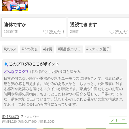
連休ですか
透視できます
16時間前
2日前
#グルメ
#うつ伏せ
#隊長
#風呂敷コリラ
#スナック菓子
このブログのここがポイント
ほのぼのとした語り口と温かみ
日常の何気ない瞬間や季節の話題をユーモラスに綴ることで、読者に親近
感と安心感を与えます。温かみのある文章と、ちょっとした出来事に対す
る感謝や微笑みを届けるスタイルが特徴です。家族や仲間たちとのお茶の
時間や季節の風物詩、ちょっとしたおやつの紹介を通じて、日常のすてき
な一瞬を大切に伝えています。読むと心がほぐれる温かい文章で構成され
ており、気軽に楽しめる内容になっています。
134470
7
週間IN:
220
週間OUT:
960
月間IN:
1060