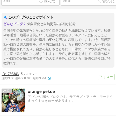
2日前
9日前
このブログのここがポイント
気象変化と自然災害の詳細な記録
全国各地の気象情報とそれに伴う自然の動きを繊細に捉えています。猛暑
や寒暖差、地震や台風といった自然の脅威をリアルタイムに伝えること
で、その時々の季節感や環境の変化を巧みに表現しています。特に気候変
動や自然災害の影響を、多角的に解説しながらも穏やかで親しみやすい筆
致で構築されており、自然の厳しさとともに、日常の一コマや家族の暮ら
しに寄り添う温かさも感じられます。身近な出来事を通じて、季節の移ろ
いや自然の脅威に対する備えの大切さを静かに伝える、静謐な語り口が特
徴的です。
1736346
5
週間IN:
62
週間OUT:
168
月間IN:
294
24
orange pekoe
アゾンの1/6のブログです。サアラズ・ア・ラ・モードや
えっくす☆きゅーがあります。