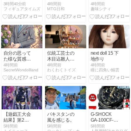
されない激ヤ
アーマー キャ
Deck: Hatsune
ノイズキャン
3時間40分前
4時間前
4時間前
バ設定
フィギュアタイムズ
MTG日和
趣味シティ
プテン・マー
Mikuについて
セリング完全
ベル』が可動
考える
ワイヤレスイ
フィギュア
(2026/8/11)
ヤホン
化！2026年12
月発売予定
自分の思って
伝統工芸士の
next doll 15 下
た様な質感じ
木目込雛人形
地作り
ゃないけど#
コンパクトで
4時間前
4時間前
4時間前
SecretWondollland
わくわくトイズ
瞳に四角い鰯雲
今年の秋に着
おしゃれ
たい色
【遊戯王大会
パキスタンの
G-SHOCK
結果】第2回
風を感じる。
GA-100CF-
うさぎCS 個
1A9JFの魅力
5時間前
5時間前
5時間前