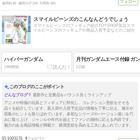
週間IN:
80
週間OUT:
240
月間IN:
300
16
スマイルビーンズのこんなんどうでしょう
スマイルビーンズのフィギュア紹介TOYSHOP笑豆スマ
イルビーンズのフィギュアや商品入荷予定などのご紹介
ハイパーガンダム
16時間前
2日前
このブログのここがポイント
最新作と定番品をバランス良くラインアップ
アニメや特撮の玩具とフィギュアに特化し、コレクション意欲をそそる
品々を紹介しています。新入荷や入荷予定品の情報を丁寧に伝え、展示や
収集のヒントも散りばめています。多彩なシリーズやバージョン違いを巧
みに取り上げ、ジャンルや年代を超えてファンの期待に応える内容です。
魅力のある商品情報が満載で、購買意欲を高める工夫にあふれています。
1003176
4