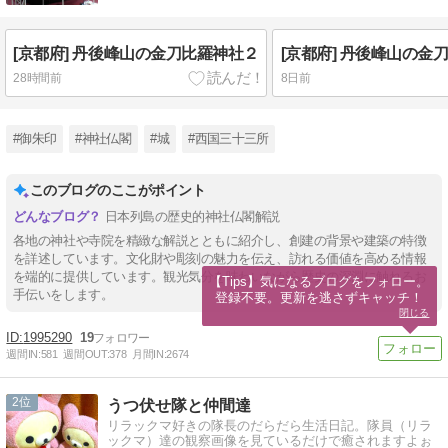
[京都府] 丹後峰山の金刀比羅神社２
[京都府] 丹後峰山の金
28時間前
8日前
#御朱印
#神社仏閣
#城
#西国三十三所
このブログのここがポイント
日本列島の歴史的神社仏閣解説
各地の神社や寺院を精緻な解説とともに紹介し、創建の背景や建築の特徴
を詳述しています。文化財や彫刻の魅力を伝え、訪れる価値を高める情報
を端的に提供しています。観光気分を味わいながら歴史の深淵に触れるお
【Tips】気になるブログをフォロー。

手伝いをします。
登録不要。更新を逃さずキャッチ！
閉じる
1995290
19
週間IN:
581
週間OUT:
378
月間IN:
2674
2
うつ伏せ隊と仲間達
リラックマ好きの隊長のだらだら生活日記。隊員（リラ
ックマ）達の観察画像を見ているだけで癒されますよぉ