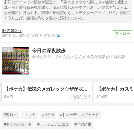
多彩なテーマでの投稿が際立つ。日常のささやかな楽しみを繊細な感性と
ユーモア溢れる表現で綴り、読者に親しみやすさと新しい発見を与える工
夫が随所に見られる。季節の風物詩からキャラクターグッズ、DIYまで幅広
く取り上げ、生活の彩りを豊かに演出している。
2139327
週間IN:
120
週間OUT:
190
月間IN:
450
12
今日の深夜散歩
会社員生活に疲れたおっさんが送る深夜散歩の冒険譚
【ポケカ】伝説のメガレックウザが収録されている「ストームエメラルダ」を開封！！
【ポケカ】カスミ2
8日前
14日前
#遊戯王
#トレカ
#ポケカ
#トレーディングカード
#ポケモンカード
#ラッシュデュエル
#開封結果