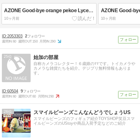
AZONE Good-bye orange pekoe Lycee 10
10ヶ月前
10ヶ月前
2053303
2
週間IN:
60
週間OUT:
150
月間IN:
290
25
始加の部屋
自称カメラコレクター！６歳娘のﾏﾏです。トイカメラや
カメラな雑貨たちを紹介。デジプリ無料情報もありま
す。
60504
9
週間IN:
60
週間OUT:
60
月間IN:
290
26
スマイルビーンズこんなんどうでしょうUS
スマイルビーンズのフィギュア紹介TOYSHOP笑豆スマ
イルビーンズのUStoyや商品入荷予定などのご紹介