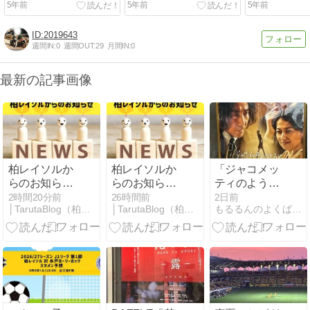
5年前
5年前
5年前
2019643
週間IN:
0
週間OUT:
29
月間IN:
0
最新の記事画像
柏レイソルか
柏レイソルか
「ジャコメッ
らのお知ら
らのお知ら
ティのよう
せ：2026年8
せ：2026年8
に」見てきま
2時間20分前
26時間前
2日前
│TarutaBlog（柏レイソルとともに）
│TarutaBlog（柏レイソルとともに）
もるるんのよくばりポケット
月8日
月7日
した