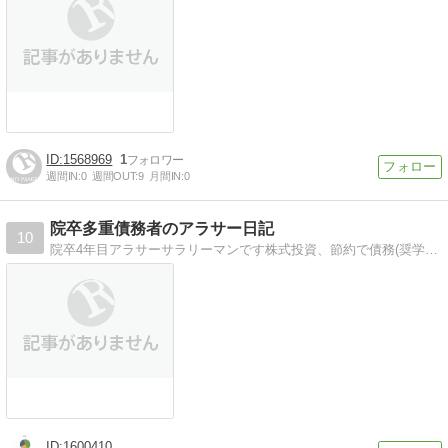
1568969
1
週間IN:
0
週間OUT:
9
月間IN:
0
院卒多重債務者のアラサー日記
10
院卒4年目アラサーサラリーマンです株式投資、節約で債務(奨学金)500万円の返済！
1600410