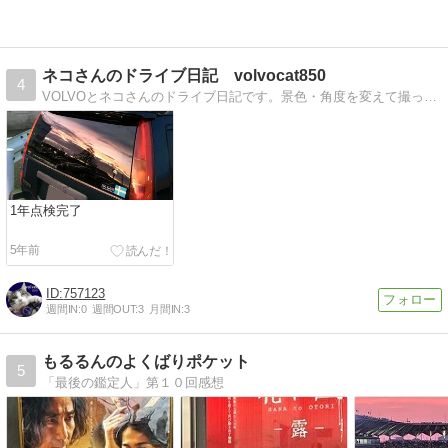
ネコさんのドライブ日記 volvocat850
4
VOLVOとネコさんのドライブ日記です。景色・角度を変えて撮った写真を掲載しつつエピソードを書いています。
1年点検完了
5年前
757123
週間IN:
0
週間OUT:
3
月間IN:
3
もるるんのよくばりポケット
5
「最後の鑑定人」第１０回感想