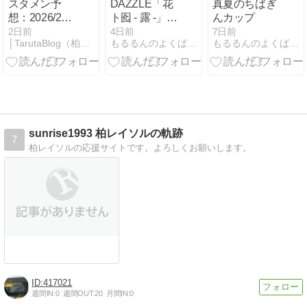
スタメン予
DAZZLE「花
真夏のちばぎ
想：2026/27
ト囮 - 露 -」見
んカップ
シーズン J１
てきました。
2日前
4日前
7日前
│TarutaBlog（柏レイソルとともに）
もるるんのよくばりポケット
もるるんのよくばりポケット
リーグ 第1節
柏レイソル 対
水戸ホーリー
ホック
sunrise1993 柏レイソルの軌跡
7
柏レイソルの応援サイトです。よろしくお願いします。
417021
週間IN:
0
週間OUT:
20
月間IN:
0