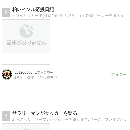
柏レイソル応援日記
8
日立柏サッカー場(日立台)からの絶景！至近距離サッカー専用スタジアムは素晴らしい！写真バンバン載せていきます！
1206886
1
週間IN:
0
週間OUT:
20
月間IN:
0
サラリーマンがサッカーを語る
9
おっさんサラリーマンがサッカーを語りますJリーグ、プレミアが中心。日本でのサッカーの地位向上を願ったBlogです。