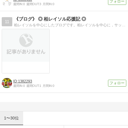
週間IN:
0
週間OUT:
3
月間IN:
0
《ブログ》 ◎ 柏レイソル応援記 ◎
11
柏レイソルを中心にしたブログです。柏レイソルを中心に，サッカー全般から趣味まで気ままに綴っています。
1382293
週間IN:
0
週間OUT:
1
月間IN:
0
1〜30位