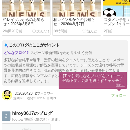
柏レイソルからのお知ら
柏レイソルからのお知ら
スタメン予想：20
せ：2026年8月8日
せ：2026年8月7日
ーズン J１リー
レイソル 対 
2時間20分前
26時間前
2日前
ホック
このブログのここがポイント
スポーツ最新情報をわかりやすく発信
多彩な試合結果や選手、監督の動向をタイムリーに伝えることで、スポー
ツの臨場感と臆測ない解説を実現しています。シーズンの流れや移籍の背
景を具体的に描きつつ、読者の興味を惹きつける鋭い表現を用いていま
す。広範な情報をシンプルにまとめ、スポーツファンにとって読む価値の
【Tips】気になるブログをフォロー。

登録不要。更新を逃さずキャッチ！
ある内容を追求しています。
閉じる
2020423
2
週間IN:
5
週間OUT:
205
月間IN:
5
hiroy0617のブログ
2
football観戦記気のむくまま。