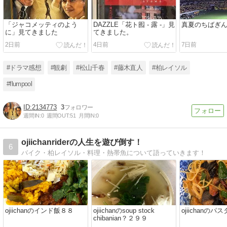
「ジャコメッティのよう
DAZZLE「花ト囮 - 露 -」見
真夏のちばぎ
に」見てきました
てきました。
2日前
4日前
7日前
#ドラマ感想
#観劇
#松山千春
#藤木直人
#柏レイソル
#flumpool
2134773
3
週間IN:
0
週間OUT:
51
月間IN:
0
ojiichanriderの人生を遊び倒す！
6
バイク・柏レイソル・料理・熱帯魚について語っていきます！
ojiichanのインド飯８８
ojiichanのsoup stock
ojiichanの
chibanian？２９９