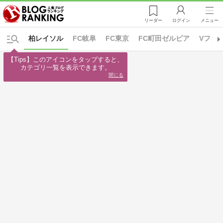
リーダー
ログイン
メニュー
柏レイソル
FC岐阜
FC東京
FC町田ゼルビア
Vファ
【Tips】このアイコンをタップすると、

カテゴリ一覧を表示できます。
閉じる