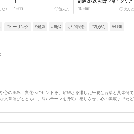
ト
訓練はないのか？​南イタリア
地震・欧州最大海底火山リス
4日前
10日前
楽
#ヒーリング
#健康
#自然
#人間関係
#乳がん
#俳句
告
や心の歪み、変化へのヒントを、難解さを排した平易な言葉と具体例で
な文章運びとともに、深いテーマを身近に感じさせ、心の奥底までたど