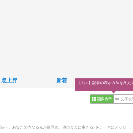
急上昇
新着
【Tips】記事の表示方法を変更
画像表示
文字表
♪
心・体・魂が調和し、現実が軽やかに動きだす♪癒しから創造へ。あなたの内なる光が目覚め、魂のままに生きる♪