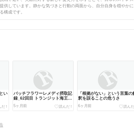
提供しています。静かな気づきと行動の両面から、自分自身を穏やかに
る構成です。
とい
バッチフラワーレメディ摂取記
「根拠がない」という言葉の
録_62回目 トランジット海王星
釈を誤ることの危うさ
への対処とAI活用
5ヶ月前
6ヶ月前
告