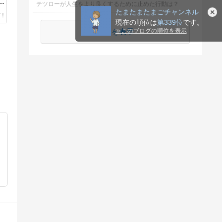
の
テツローが人生をより良くするために止めた行動は？
ク
たまたまたまごチャンネル
現在の順位は
第339位
です。
続きを表示
≫
このブログの順位を表示