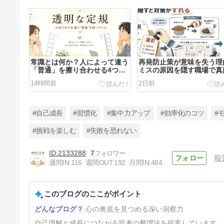
常識とは何か？人によって違う
再発防止策が意味を失う理
「普通」を擦り合わせる4つの
ミスの原因を隠す職場で真
方法
な人が疲れる
14時間前
2日前
#自己成長
#習慣化
#集中力アップ
#効率化のコツ
#
#挑戦を楽しむ
#失敗を恐れない
2133288
7
報
変わりたいのに行動できないの
週間IN:
116
週間OUT:
192
月間IN:
484
はなぜ？きっかけを待たずに一
歩動く方法
5日前
このブログのここがポイント
心の奥底を見つめる深い洞察力
自己理解と成長につながる思考の整理法を提案しています。