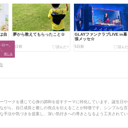
は自
夢から教えてもらったこと☆
GLAYファンクラブLIVE in幕
張メッセ☆
ロー。

4日前
5日前
す。
閉じる
告
ーワークを通じて心身の調和を促すテーマに特化しています。誕生日や
ながら、自己成長と癒しの視点を伝えることが特徴です。シンプルな言
な手法や気づきを提案し、深い気付きへの導きとなるよう工夫されてい