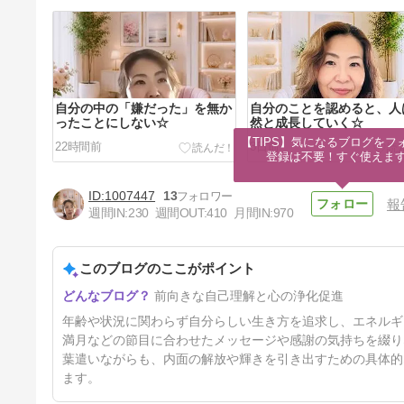
自分の中の「嫌だった」を無か
自分のことを認めると、人
ったことにしない☆
然と成長していく☆
【TIPS】気になるブログをフォ
22時間前
3日前
登録は不要！すぐ使えま
1007447
13
報
週間IN:
230
週間OUT:
410
月間IN:
970
このブログのここがポイント
瞑想しましょう☆今週のミラク
前向きな自己理解と心の浄化促進
ルクリエイションカード
6日前
年齢や状況に関わらず自分らしい生き方を追求し、エネルギ
満月などの節目に合わせたメッセージや感謝の気持ちを綴り
葉遣いながらも、内面の解放や輝きを引き出すための具体的
ます。