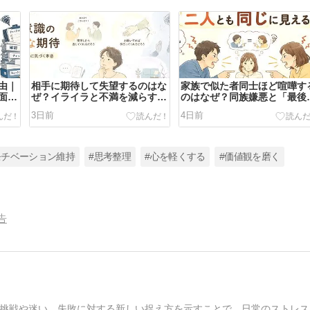
由｜
相手に期待して失望するのはな
家族で似た者同士ほど喧嘩す
面目
ぜ？イライラと不満を減らす
のはなぜ？同族嫌悪と「最後
「期待・お願い・約束」の分け
一言」の悪循環
3日前
4日前
方
モチベーション維持
#思考整理
#心を軽くする
#価値観を磨く
告
挑戦や迷い、失敗に対する新しい捉え方を示すことで、日常のストレス