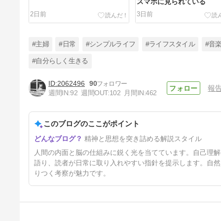
スマホに見られている
2日前
3日前
#主婦
#日常
#シンプルライフ
#ライフスタイル
#音
#自分らしく生きる
2062496
90
報
役に立たない
週間IN:
92
週間OUT:
102
月間IN:
462
11日前
このブログのここがポイント
精神と思想を突き詰める解説スタイル
人間の内面と脳の仕組みに鋭く光を当てています。自己理解
語り、読者が日常に取り入れやすい指針を提示します。自然
りつく考察が魅力です。