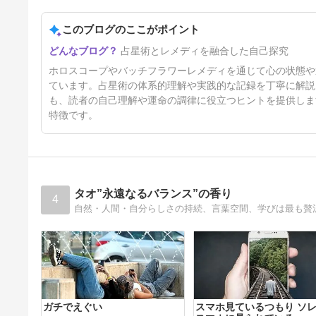
このブログのここがポイント
バッチフラワーレメディ摂取記
占星術とレメディを融合した自己探究
録_61回目 漠然とした恐れへの
対処
6ヶ月前
ホロスコープやバッチフラワーレメディを通じて心の状態や
ています。占星術の体系的理解や実践的な記録を丁寧に解説
も、読者の自己理解や運命の調律に役立つヒントを提供しま
特徴です。
タオ”永遠なるバランス”の香り
4
自然・人間・自分らしさの持続、言葉空間、学びは最も贅
ガチでえぐい
スマホ見ているつもり ソ