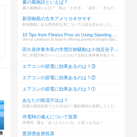
夏の風物詩といえば？
夏の風物詩いえば？ 私は「かき氷」「花火」「きもだめし」といったところです (^_^)v
新宿御苑の古木アメリカキササギ
新宿御苑にある歴史的な木についての話を読みました。あなたはこの木の魅力をどう感じますか？
10 Tips from Fitness Pros on Using Standing Desks
Vernal continues to lead in offering premium height-adjustable standing desk
田久保伊東市長の学歴詐称騒動は小池百合子東京都知事に影響すると思う？
同じ学歴詐称でバッシングされてる田久保伊東市長と小池百合子東京都知事。見栄張って嘘ついてましたって謝れば済んでたのに、変なプライドで拗れた二人。先に田久保伊東市長が決着つきそうやけど、小池百合子東京都知事にも余波があると思う？
エアコンの節電に効果あるのは？③
エアコンの節電に効果あるのは？②
エアコンの節電に効果あるのは？①
あなたの除湿方法は？
部屋の湿気対策でどの方法が一番効果的か投票してください
停電時の備えについて投票
停電時、最も「あったらいいな」と思うものは？
悪習慣改善投票
難