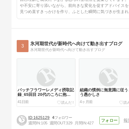
や不安に寄り添いながら、前向きな変化を促すアドバイスを
見つめ直すきっかけを作り、ふとした瞬間に気づきが生まれ
氷河期世代が新時代へ向けて動き出すブログ
3
氷河期世代が新時代へ向けて動き出すブログ
バッチフラワーレメディ摂取記
組織の慣例に無意識に従う
録_65回目 20代のころに抱え
う愚かしさ
ていた激しい怒りの理由
41日前
4ヶ月前
1625129
4
報
週間IN:
105
週間OUT:
329
月間IN:
427