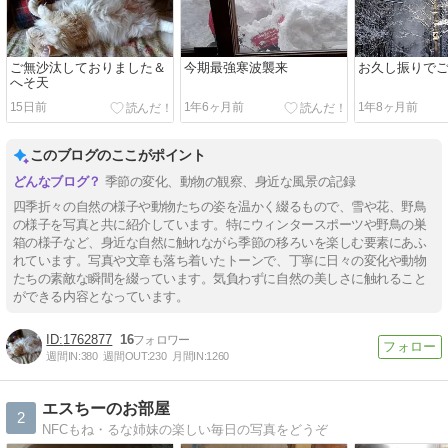
ご無沙汰しておりました＆
今期最強寒波襲来
お久し振りで
へそ天
15日前
1年6ヶ月前
1年8ヶ月前
このブログのここがポイント
季節の変化、動物の観察、身近な風景の記録
四季折々の自然の様子や動物たちの姿を温かく綴るもので、雪や花、野鳥
の様子を写真と共に紹介しています。特にウィンタースポーツや野鳥の巣
箱の様子など、身近な自然に触れながら季節の移ろいを楽しむ要素にあふ
れています。写真や文章も落ち着いたトーンで、丁寧に日々の変化や動物
たちの素敵な瞬間を綴っています。気負わずに自然の美しさに触れること
ができる内容となっています。
1762877
16
週間IN:
380
週間OUT:
230
月間IN:
1260
エスちーのお部屋
2
NFCもね・るな姉妹の楽しい毎日の写真をどうぞ