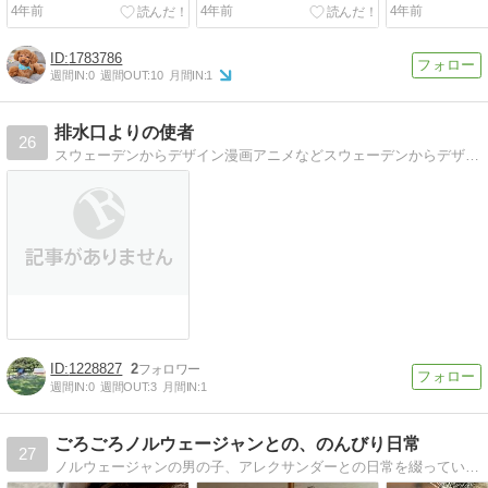
4年前
4年前
4年前
1783786
週間IN:
0
週間OUT:
10
月間IN:
1
排水口よりの使者
26
スウェーデンからデザイン漫画アニメなどスウェーデンからデザインやマンガ・アニメや動物のことなどなど。
1228827
2
週間IN:
0
週間OUT:
3
月間IN:
1
ごろごろノルウェージャンとの、のんびり日常
27
ノルウェージャンの男の子、アレクサンダーとの日常を綴っています。