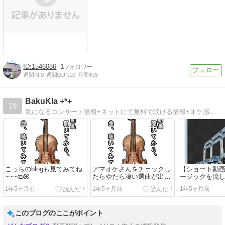
1546086
1
週間IN:
0
週間OUT:
10
月間IN:
5
BakuKla +*+
19
気になるコンサート情報+ネットにて無料で聴ける情報+オケ感想+猫+100均その他モロモロ感想ブログ*
こっちのblogも見てみてね
アマオケさんをチェックし
【ショート動
~~~യꕤ
たらやたら凄い選曲が出て
ージックを流
来たので、まとめ感想動画
る動画完結し
1年5ヶ月前
1年5ヶ月前
1年5ヶ月前
にしました♪
(メンデルスゾ
1番の話)
このブログのここがポイント