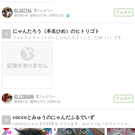
187741
3
週間IN:
48
週間OUT:
66
月間IN:
231
にゃんたろう（本名ひめ）のヒトリゴト
5
フォレストキャットの＜にゃんたろう＞こと、ひめ（♀）です。 おかんと気ままに暮らしています。 たまにやっかいなヒトが出没するけど遊んでくれるから好きなんよ。
1785099
1
週間IN:
16
週間OUT:
0
月間IN:
16
coccoとみゅうのにゃんだふるでいず
6
coccoとにゃんずの日常をつづります。みゅう♂はノルウェージャンでもも♀はメインクーンです。