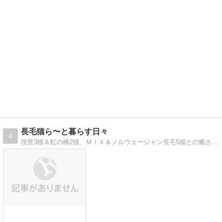
長毛猫ら〜と暮らす日々
4
現世3猫＆虹の橋2猫、ＭＩＸ＆ノルウェージャン長毛5猫との癒される日々♪