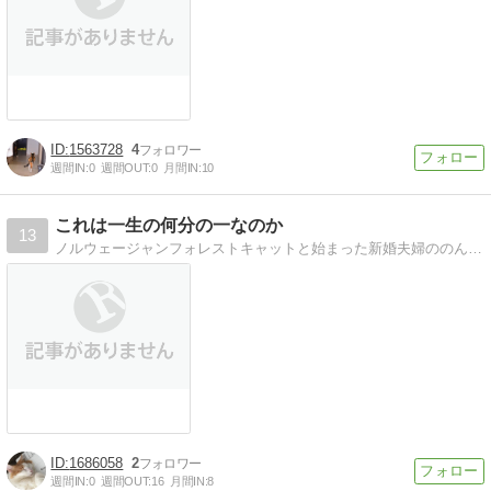
1563728
4
週間IN:
0
週間OUT:
0
月間IN:
10
これは一生の何分の一なのか
13
ノルウェージャンフォレストキャットと始まった新婚夫婦ののんびりまったり猫ブログ。
1686058
2
週間IN:
0
週間OUT:
16
月間IN:
8