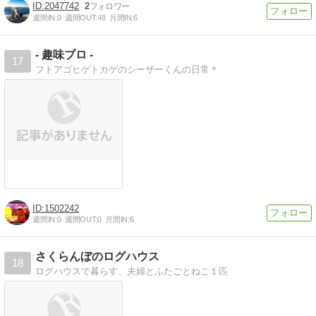
2047742
2
週間IN:
0
週間OUT:
48
月間IN:
6
- 趣味ブロ -
17
フトアゴヒゲトカゲのシーザーくんの日常＊
1502242
週間IN:
0
週間OUT:
0
月間IN:
6
さくらんぼのログハウス
18
ログハウスで暮らす、夫婦とふたごとねこ１匹