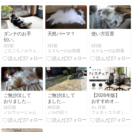
ダンナのお手
天然パーマ？
使い方百景
伝い。
3日前
5日前
2日前
エスちーのお部屋
エスちーのお部屋
ごろごろノルウェージャンとの、のんびり日常
ご無沙汰して
ご無沙汰して
【2026年版】
おりました＆
ました…
おすすめオフ
へそ天
ィスチェア特
15日前
40日前
3ヶ月前
ノルウェーじゃん
ノルの日々
フェネッコラボ｜猫とフェレットの飼育〜趣味ブログ
集｜長時間で
も疲れにくい
高機能チェア
を厳選紹介