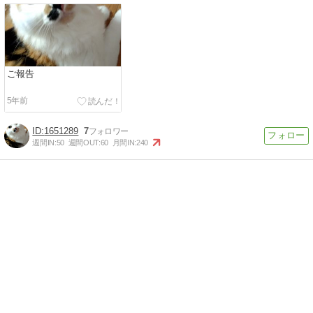
ご報告
5年前
1651289
7
週間IN:
50
週間OUT:
60
月間IN:
240