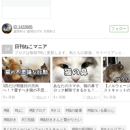
1433685
週間IN:
0
週間OUT:
6
月間IN:
2
日刊ねこマニア
24
ブログは毎朝7時に更新します。私たちの家族、サイベリアンとノルウェージャンフォレストキャット2匹と一緒に、新しい一日を幸せな気分でスタートしませんか？猫を愛する人のための、心が温まる場所を目指しています。
1匹だけ明後日の方向
あなたのスマホ、猫の鼻で
【ノルウェー
へ！？愛すべき猫の不思議
ロック解除できるかも！？
ストキャット
な行動と、その裏に隠され
猫の「鼻紋（びもん）」に
実】大きくな
5ヶ月前
5ヶ月前
5ヶ月前
た秘密
隠された驚きの科学
ある？
#猫
#ねこ
#猫ブログ
#ネコ
#猫の健康
#猫のいる暮らし
#猫好き
#三毛猫
#猫好きさんと繋がりたい
#ノルウェージャンフォレストキャット
#猫の多頭飼い
#サイベリアン