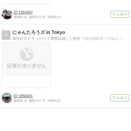
1264397
週間IN:
10
週間OUT:
20
月間IN:
10
にゃんたろうズ in Tokyo
8
海外赴任がきっかけで電撃結婚した熟年？ほのぼのカップルとノルウェージャンとの生活を、妻のポポが綴ります。
1858401
週間IN:
10
週間OUT:
10
月間IN:
10