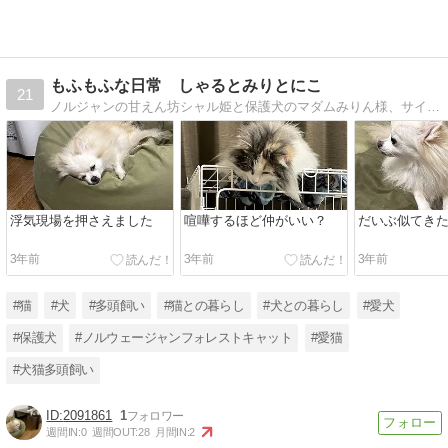
もふもふな日常 しゃるとみりとにこ
21
ノルジャンの甘えん坊シャル姫と保護犬のマダムみりん様、サイベリアンの気まぐれにこちの日々をお届けします。多頭飼いって大変だけど幸せ。3人の可愛さが全国に広がりますように！！
浮気現場を押さえました
喧嘩するほど仲がいい？
だいぶ似てきた
3年前
3年前
3年前
#猫
#犬
#多頭飼い
#猫との暮らし
#犬との暮らし
#愛犬
#保護犬
#ノルウェージャンフォレストキャット
#愛猫
#犬猫多頭飼い
2091861
1
週間IN:
0
週間OUT:
28
月間IN:
2