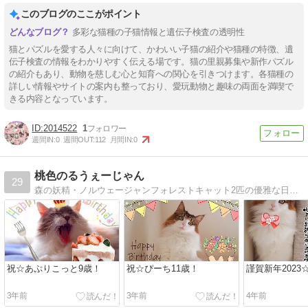
このブログのここがポイント
多彩な猫種の子猫情報と遺伝子検査の透明性
猫とパズルを愛する人々に向けて、かわいい子猫の紹介や猫種の特徴、遺
伝子検査の情報をわかりやすく伝える場です。猫の里親募集や新作パズル
の紹介もあり、動物を慈しむ心と知育への関心を引きつけます。各猫種の
詳しい情報やサイトの案内も整っており、愛玩動物と趣味の両面を満喫で
きる内容となっています。
2014522
1
週間IN:
0
週間OUT:
112
月間IN:
0
桃色のるうぇーじゃん
29
森の妖精・ノルウェージャンフォレストキャット2匹の優雅な日常…と思いきや、猫の皮をかぶったタヌキと子ザルの奮闘記。
祝☆あぷりこっと9歳！
祝☆ぴーち11歳！
謹賀新年2023
3年前
3年前
4年前