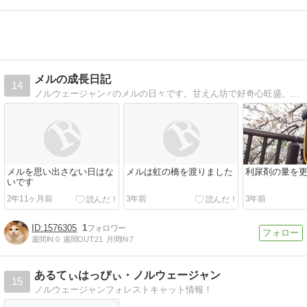
メルの成長日記
14
ノルウェージャン♂のメルの日々です。甘えん坊で好奇心旺盛。でもビビりな猫です。
メルを思い出さない日はな
メルは虹の橋を渡りました
利尿剤の量を
いです
2年11ヶ月前
3年前
3年前
1576305
1
週間IN:
0
週間OUT:
21
月間IN:
7
あるてぃはっぴぃ・ノルウェージャン
15
ノルウェージャンフォレストキャット情報！