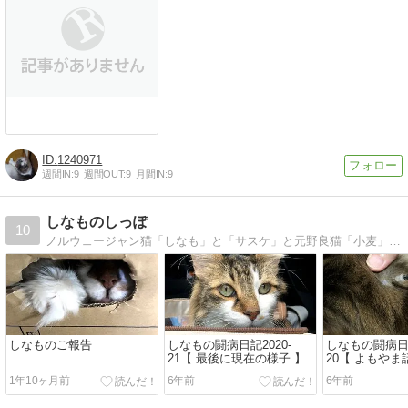
1240971
週間IN:
9
週間OUT:
9
月間IN:
9
しなものしっぽ
10
ノルウェージャン猫「しなも」と「サスケ」と元野良猫「小麦」の何気な〜い日常の写真創作日記。クスッとしたり、ほんわかしていただけると嬉しいな♪
しなものご報告
しなもの闘病日記2020-
しなもの闘病日記
21【 最後に現在の様子 】
20【 よもやま
1年10ヶ月前
6年前
6年前