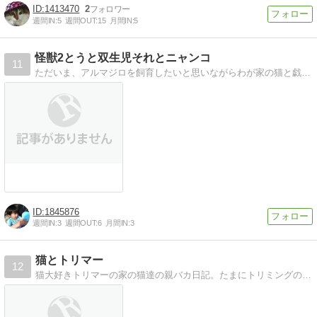
1413470
2
週間IN:
5
週間OUT:
15
月間IN:
5
怪獣2とうと双生児それとニャンコ
11
ただいま、アルマジロを飼育したいと思いながらわが家の猫と戯れて日々育児奮闘中で、これから産まれてくる"双子ちゃん"を含めた 4児のMamaになるものです。
1845876
週間IN:
3
週間OUT:
6
月間IN:
3
猫とトリマー
12
猫大好きトリマーの家の猫達の親バカ日記。たまにトリミングの事や猫の里親探しも。