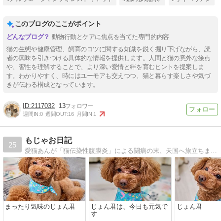
このブログのここがポイント
動物行動とケアに焦点を当てた専門的内容
猫の生態や健康管理、飼育のコツに関する知識を鋭く掘り下げながら、読
者の興味を引きつける具体的な情報を提供します。人間と猫の意外な接点
や、習性を理解することで、より深い愛情と絆を育むヒントを提案しま
す。わかりやすく、時にはユーモアも交えつつ、猫と暮らす楽しさや気づ
きが伝わる構成となっています。
2117032
13
週間IN:
0
週間OUT:
16
月間IN:
1
もじゃお日記
25
愛猫あんが「猫伝染性腹膜炎」による闘病の末、天国へ旅立ちました。残された家族と愛犬はな、新しく家族となった愛猫大福との生活を綴っていきたいと思います。
まったり気味のじょん君
じょん君は、今日も元気で
じょん君
す