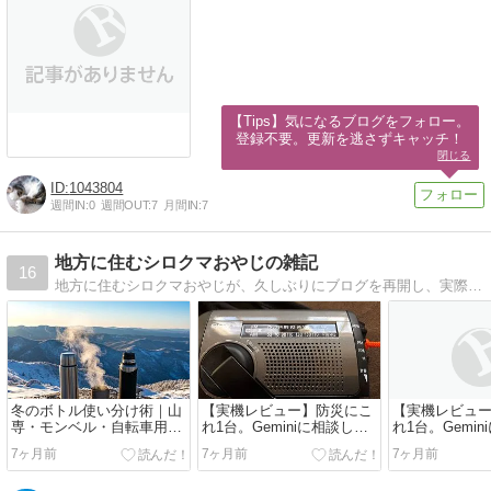
【Tips】気になるブログをフォロー。

登録不要。更新を逃さずキャッチ！
閉じる
1043804
週間IN:
0
週間OUT:
7
月間IN:
7
地方に住むシロクマおやじの雑記
16
地方に住むシロクマおやじが、久しぶりにブログを再開し、実際に使っている物を紹介。使っていない物は紹介していない。ほか雑感など綴って行く予定です。ら
冬のボトル使い分け術｜山
【実機レビュー】防災にこ
【実機レビュ
専・モンベル・自転車用を
れ1台。Geminiに相談して
れ1台。Gemi
シーンで割り切る24枚の記
選んだ「後悔しない防災ラ
選んだ「後悔
7ヶ月前
7ヶ月前
7ヶ月前
録
ジオ」の正体
ジオ」の正体