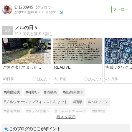
1738945
3
週間IN:
0
週間OUT:
50
月間IN:
0
ノルの日々
30
私の病気と猫犬の話し
ご無沙汰してました…
REALIVE
実感ワクワク
40日前
3ヶ月前
4ヶ月前
#睡眠障害
#可愛い
#猫動画
#線維筋痛症
#ノルウェージャンフォレストキャット
#猫草
#ハロウィン
#魔法学校
#友人が出来た
#キャットウォーク
#世界猫
続きを表示
#ミー介ママさん
このブログのここがポイント