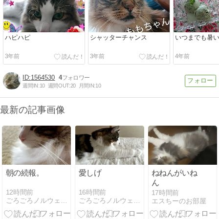
ハピハピ
シャッターチャンス
いつまでも暑
3年前
3年前
4年前
1564530
4
週間IN:
10
週間OUT:
20
月間IN:
10
最新の記事画像
朝の続報。
愛しげ
ねねんがいね
ん
12時間前
16時間前
17時間前
ごろごろノルウェージャンとの、のんびり日常
ごろごろノルウェージャンとの、のんびり日常
エスちーのお部屋