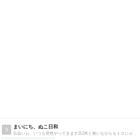
まいにち、ぬこ日和
9
出会いゎ、いつも突然やってきます2LDKと狭いながらも１０にゃん子とのドタバタ日記