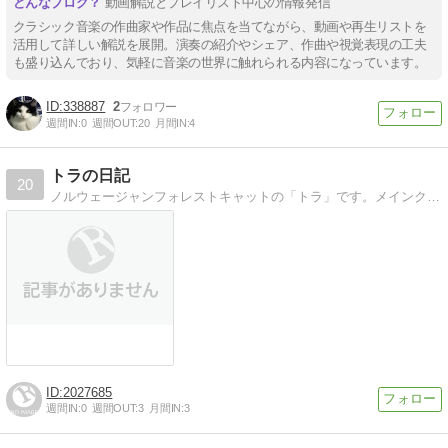
動画解説とプレイリスト中心の情報発信
クラシック音楽の作曲家や作品に焦点を当てながら、動画や再生リストを
活用して詳しい解説を展開。演奏の紹介やシェア、作曲や視覚表現の工夫
も盛り込んでおり、気軽に音楽の世界に触れられる内容になっています。
338887
2
週間IN:
0
週間OUT:
20
月間IN:
4
トラの日記
20
ノルウェージャンフォレストキャットの「トラ」です。メインクイーン＆サイベリアンも混じってる雑種にゃ！2010年8月産まれ♂普段の日常を撮りたくて、いわゆるVlogのような感じの動画です。
2027685
週間IN:
0
週間OUT:
3
月間IN:
3