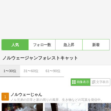
人気
フォロー数
急上昇
新着
ノルウェージャンフォレストキャット
1〜30位
31〜60位
61〜90位
画像表示
文字表示
ノルウェーじゃん
1
ノル兄弟の日常と家の周りの風景、生き物などの写真を発信中。