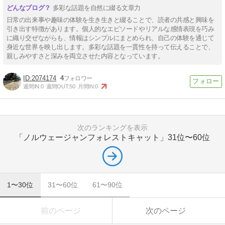
多彩な話題を自然に綴る文章力
日常の出来事や趣味の体験を生き生きと綴ることで、読者の共感と興味を
引き出す特徴があります。個人的なエピソードやリアルな感情表現を巧み
に織り交ぜながらも、情報はシンプルにまとめられ、自己の体験を通じて
身近な世界を映し出します。多彩な話題を一貫性を持って伝えることで、
親しみやすさと深みを両立させた内容となっています。
2074174
4
週間IN:
0
週間OUT:
50
月間IN:
0
次のランキングを表示
「ノルウェージャンフォレストキャット」
31位〜60位
1〜30位
31〜60位
61〜90位
前のページ
次のページ