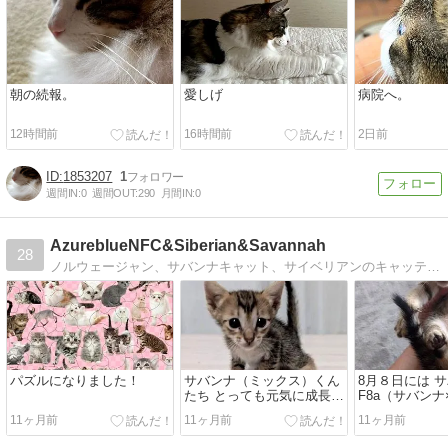
朝の続報。
愛しげ
病院へ。
12時間前
16時間前
2日前
1853207
1
週間IN:
0
週間OUT:
290
月間IN:
0
AzureblueNFC&Siberian&Savannah
28
ノルウェージャン、サバンナキャット、サイベリアンのキャッテリーです。ヨーロッパから来てくれた親猫たちによりすばらしい子猫が生まれています。
パズルになりました！
サバンナ（ミックス）くん
8月８日には 
たち とっても元気に成長し
F8a（サバン
ています。
子猫が生まれ
11ヶ月前
11ヶ月前
11ヶ月前