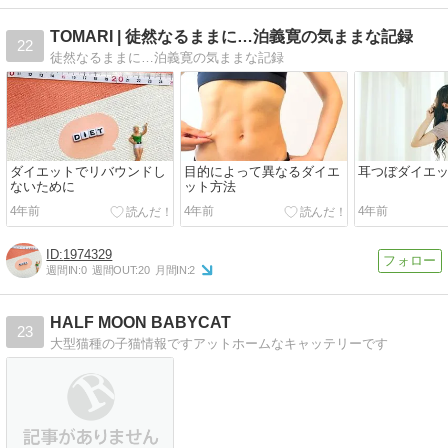
TOMARI | 徒然なるままに…泊義寛の気ままな記録
22
徒然なるままに…泊義寛の気ままな記録
ダイエットでリバウンドし
目的によって異なるダイエ
耳つぼダイエ
ないために
ット方法
4年前
4年前
4年前
1974329
週間IN:
0
週間OUT:
20
月間IN:
2
HALF MOON BABYCAT
23
大型猫種の子猫情報ですアットホームなキャッテリーです