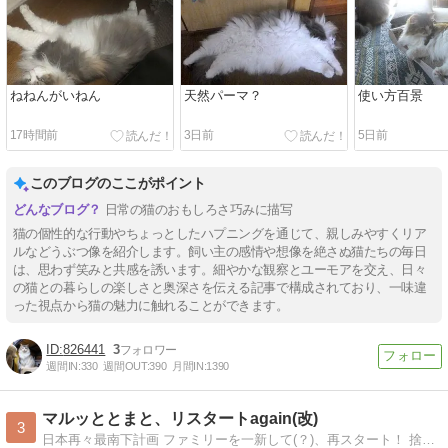
ねねんがいねん
天然パーマ？
使い方百景
17時間前
3日前
5日前
このブログのここがポイント
日常の猫のおもしろさ巧みに描写
猫の個性的な行動やちょっとしたハプニングを通じて、親しみやすくリア
ルなどうぶつ像を紹介します。飼い主の感情や想像を絶さぬ猫たちの毎日
は、思わず笑みと共感を誘います。細やかな観察とユーモアを交え、日々
の猫との暮らしの楽しさと奥深さを伝える記事で構成されており、一味違
った視点から猫の魅力に触れることができます。
826441
3
週間IN:
330
週間OUT:
390
月間IN:
1390
マルッととまと、リスタートagain(改)
3
日本再々最南下計画 ファミリーを一新して(？)、再スタート！ 捨てる神あれば拾う神あり。おかーちゃんと娘猫二人の珍生活（笑）。