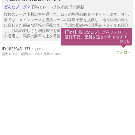
日時とレース別の詳細予想掲載
複数のレース予想記事を通じて、日々の馬券戦略をサポートします。各記
事では、メインレースと勝負レースの詳細予想を提供し、地方競馬の動向
に合わせた的確な情報が満載です。予想の根拠や推奨馬券スタイルも紹介
し、競馬の楽しさと利益獲得を追求しています。定期的に更新される情報
【Tips】気になるブログをフォロー。

を活用し、馬券の勝率向上を目指す方にとって魅力的な内容です。
登録不要。更新を逃さずキャッチ！
閉じる
1823945
173
週間IN:
1510
週間OUT:
4760
月間IN:
6400