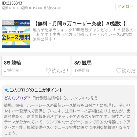
2135343
週間IN:
1130
週間OUT:
3600
月間IN:
4570
12
【無料・月間５万ユーザー突破】AI指数【競馬競輪ボート】
地方予想家ランキング10期連続チャンピオン！ AI指数の
元祖です！中央も地方も競輪もボートも全レースAI指数
無料公開中！
8/9 競輪
8/9 競馬
17時間前
17時間前
このブログのここがポイント
日付別競技情報中心、シンプルな構成
競馬、競輪、ボートレースの最新レース情報を日付ごとに整理し、分かり
やすい一覧形式で提供しています。注目レースの詳細はありませんが、更
新頻度高く、新着情報を逃さずキャッチできるのが魅力です。競技ごとに
テーマが分かれていて、シンプルなナビゲーションで目的の情報にすぐア
クセス可能。観戦準備やスケジュール管理に役立つ便利な情報源となるで
しょう。