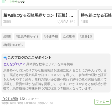
勝ち組になる石崎馬券サロン【正規】口コミ,結果,検証,実証,単勝１点コロガシ,石崎メルマガ
2日前
4日前
#競馬
#競馬予想サイト
#枠連予想
#1点馬券
#単勝1点
#単勝コロガシ
このブログのここがポイント
具体的な数字とリアルな声を掲載
馬券塾やサロンのリアルな投資実績を詳細に伝えることに力を入れていま
す。実証された収支結果や口コミコメントを通じて、参加者の経験と証言
をわかりやすく紹介。無料の買い目公開や思わず納得の取引実績も敢えて
掲載し、投資の確かな証拠を提示しています。わかりやすさと信頼感が特
徴で、馬券投資に興味を持つ方に役立つ情報源となっています。
2114659
122
週間IN:
6090
週間OUT:
18650
月間IN:
21550