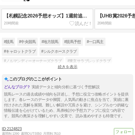
ルツ【盛】ルコルセール
【札幌記念2026予想オッズ】1週前追い切り評価・傾向と対策
【UHB賞2026
20時間前
20時間前
#競馬
#中央競馬
#地方競馬
#競馬予想
#一口馬主
#キャロットクラブ
#シルクホースクラブ
#ノルマンディーオーナーズクラブ
#東京サラブレッドクラブ
続きを表示
#dmmバヌーシー
#海外競馬
このブログのここがポイント
実績データと傾向分析に基づく予想解説
競馬レースの過去成績や傾向を詳述し、予想に役立つ攻略ポイントを提供
します。各レースのデータや脚質、人気馬の動きに焦点を当て、実績に裏
付けされた見解を展開。難しい解説や冗長さを避け、シンプルかつ的確な
情報伝達を心がけているため、馬券検討や予想力アップに役立つ内容で
す。競馬の奥深さを理解しやすい文章で、読み進めやすさも特徴です。
2124823
週間IN:
1390
週間OUT:
5550
月間IN:
7610