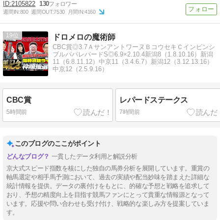
2105822
130
週間IN:
800
週間OUT:
7530
月間IN:
4160
19
ドロメロの魔術師
CBC賞◎3.7ＡサンアントワーヌＢコウセキＣインビンシ
ブルパパレパードS◎6.9×2.10.4新潟8（1.8.10.16）新潟
11（6.8.11.12）中京11（3.4.6.7）新潟12（3.12.13.16）
中京12（2.5.9.16）
CBC賞
レパードステークス
5時間前
7時間前
このブログのここがポイント
一貫したデータ利用と解説分析
京大式スピード指数を核にした独自の馬券分析を展開しています。重賞の
軸馬選定や相手馬予測において、過去の実績や配当妙味を踏まえた詳細な
統計情報を提供。データの裏付けをもとに、的確な予想と戦略を追求して
おり、予想の精度向上を目指す競馬ファンにとって貴重な情報源となって
います。応援や問い合わせも受け付け、戦略的な楽しみ方を提案していま
す。