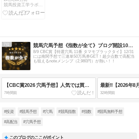
競馬投資工学ラボ 〜PythonとLightGBMによる期
馬：エンジェ
ルサン
7
競馬穴馬予想《指数が全て》ブログ開設10年！！
8/9 CBC賞【特選穴馬 11番 タマモブラックタイ】12/31
には南関予想で三連単50万馬券GET！超少点数で高配当
も狙えるnoteメンシプ（2,980円）が熱い！！
【CBC賞2026 穴馬予想】人気では買えない“大穴2頭”を1200m実績から徹底分析
7時間前
32時間前
#投資
#競馬予想
#穴馬
#競馬指数
#指数
#競馬無料予想
#高配当
#穴馬予想
このブログのここがポイント