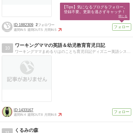
【Tips】気になるブログをフォロー。

登録不要。更新を逃さずキャッチ！
閉じる
1882309
2
週間IN:
5
週間OUT:
5
月間IN:
5
ワーキングママの英語＆幼児教育育児日記
10
ワーキングママまめるりはのことち育児日記ディズニー英語システム、こどもちゃれんじ、ヤマハ音楽教室＆英語教室と頑張ってます
1433167
週間IN:
4
週間OUT:
8
月間IN:
8
くるみの森
11