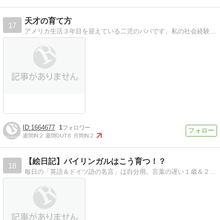
天才の育て方
17
アメリカ生活３年目を迎えている二児のパパです。私の社会経験を活かした子育て日記を綴ります。すなわち「状況分析」「対策立案」「反省」を子育ての各状況で実施します。
1664677
1
週間IN:
2
週間OUT:
8
月間IN:
2
【絵日記】バイリンガルはこう育つ！？
18
毎日の「英語＆ドイツ語の名言」は自分用。言葉の遅い１歳＆２歳に、ドイツ人夫と戦争世代の義母との毎日を絵日記で。