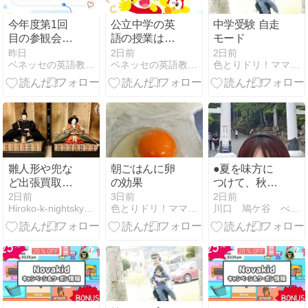
今年度第1回
公立中学の英
中学受験 自走
目の参観会を
語の授業は本
モード
開催しました
当にオールイ
昨日
2日前
2日前
ベネッセの英語教室 BEstudio 小川西町4丁目教室
ベネッセの英語教室 BEstudio 小川西町4丁目教室
色とりドリ！ママと育児ダイアリー
【2026年度】
ングリッシ
ュ？【2026年
度】
雛人形や兜な
朝ごはんに卵
●夏を味方に
ど出張買取し
の効果
つけて、秋
てもらった査
に“運の実
2日前
3日前
2日前
Hiroko-k-nightsky’sRoom
色とりドリ！ママと育児ダイアリー
川口 鳩ケ谷 べビー・子供英語教室Step by Step
定額はいか
り”を手に入れ
に？！
る方法