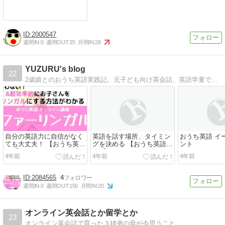
2000547
週間IN:
0
週間OUT:
35
月間IN:
28
YUZURU's blog
22
2歳娘とのおうち英語実践記。元子ども向け英会話、英語学童でバイリンガル講師として働いたときのスキルを活かして、楽しく、効率的。できれば「ながら」で！をモットーに、情報配信中。
自分の英語力に自信がなく
英語を話す場所、タイミン
おうち英語 イ
ても大丈夫！ 【おうち英語
グを決める 【おうち英語
ント
tips】
tips】
4年前
4年前
4年前
2084565
4
週間IN:
0
週間OUT:
150
月間IN:
20
オンライン英会話とか留学とか
23
オンライン英会話で育った３姉弟の母が今思うこと