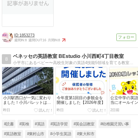
1853273
週間IN:
8
週間OUT:
16
月間IN:
8
ベネッセの英語教室 BEstudio 小川西町4丁目教室
8
小平市にあるベビー〜高校生対象の英語4技能5領域を育てる教室ビースタジオ、『読み書き・文法コース』と『読書と思考力コース』も開講中です。
小川駅西口が一気に変わり
今年度第1回目の参観会を
公立中学の英
ました！小川パレットは
開催しました【2026年度】
当にオールイ
2026年11月1日オープン予
ュ？【2026年
昨日
昨日
2日前
定
#読書
#英検
#英語
#英語学習
#英会話教室
#幼稚園児習い事
#英語教室
#東村山市
#小学生英語
#東大和市