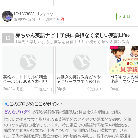
1863823
1
週間IN:
4
週間OUT:
2
月間IN:
4
赤ちゃん英語ナビ｜子供に負担なく楽しい英語Life♪
13
1歳児の楽しいおうち英語を発信中！幼い時から始める英語教育には、様々な弊害があり、専門家たちは行き過ぎた教育熱に警鐘を鳴らしています。 各専門書や論文から子供にあった、学習法を模索し、我が家の1歳児とともに実践しています。
英検ネットドリルの料金｜
共働きの英語教育どうや
ECCキッズの
クーポンはある？割引申し
る？ワーママでも続けられ
比較｜マンツ
込み方法を解説
る5つのコツを紹介
齢別まで解説
2年11ヶ月前
3年前
3年前
このブログのここがポイント
多彩な英語教育の選択肢と料金比較を網羅的に解説
忙しい共働きママも取り組める英語学習のアイデアや効果的な教材、習得
のコツを詳細に紹介しています。特に家庭での英語時間確保や料金比較、
効果的な動画や絵本の活用法について、実用的な情報が満載です。さら
に、子供の英語教育に役立つ教材や体験談も掲載し、親子の学びを応援す