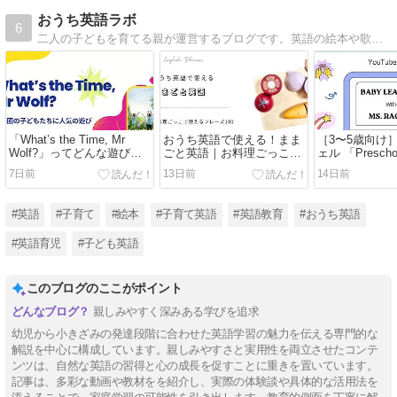
おうち英語ラボ
6
二人の子どもを育てる親が運営するブログです。英語の絵本や歌、動画等、実際に試して良かったものを中心に、わかりやすく紹介していきます。
「What’s the Time, Mr
おうち英語で使える！まま
［3〜5歳向け
Wolf?」ってどんな遊び？
ごと英語｜お料理ごっこで
ェル 「Preschoo
親子で楽しめる、イギリス
使える英語フレーズ100選
Phonics So
7日前
13日前
14日前
生まれの英語ゲーム
クスを楽しく
#英語
#子育て
#絵本
#子育て英語
#英語教育
#おうち英語
#英語育児
#子ども英語
このブログのここがポイント
親しみやすく深みある学びを追求
幼児から小きざみの発達段階に合わせた英語学習の魅力を伝える専門的な
解説を中心に構成しています。親しみやすさと実用性を両立させたコンテ
ンツは、自然な英語の習得と心の成長を促すことに重きを置いています。
記事は、多彩な動画や教材をを紹介し、実際の体験談や具体的な活用法を