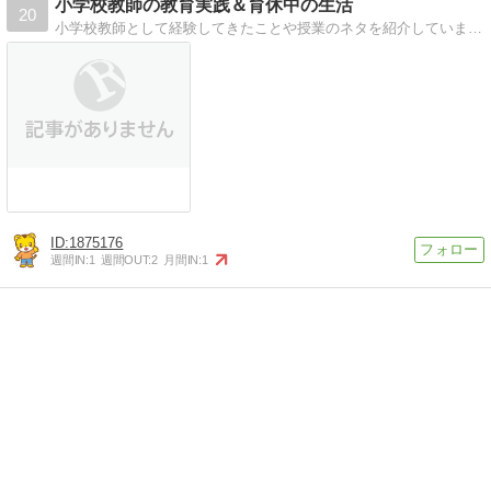
小学校教師の教育実践＆育休中の生活
20
小学校教師として経験してきたことや授業のネタを紹介しています。２歳の娘との日々の生活、出産、産休、育休中の過ごし方、資格取得についても書いています。
1875176
週間IN:
1
週間OUT:
2
月間IN:
1