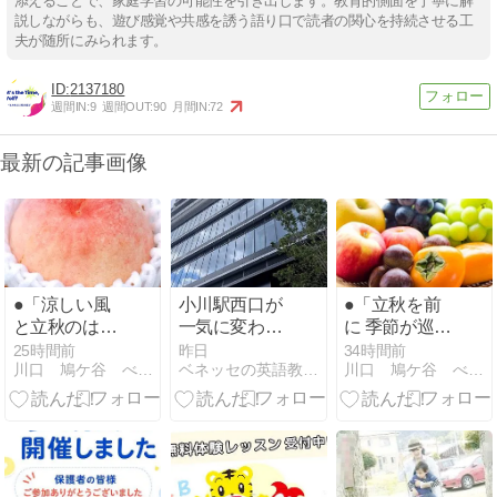
添えることで、家庭学習の可能性を引き出します。教育的側面を丁寧に解
説しながらも、遊び感覚や共感を誘う語り口で読者の関心を持続させる工
夫が随所にみられます。
2137180
週間IN:
9
週間OUT:
90
月間IN:
72
最新の記事画像
●「涼しい風
小川駅西口が
●「立秋を前
と立秋のはじ
一気に変わり
に 季節が巡る
まりに心と運
ました！小川
前の心と運を
25時間前
昨日
34時間前
川口 鳩ケ谷 べビー・子供英語教室Step by Step
ベネッセの英語教室 BEstudio 小川西町4丁目教室
川口 鳩ケ谷 べビー・子供英語教室Step by Step
を整える」
パレットは
整える日」
2026年11月1
日オープン予
定