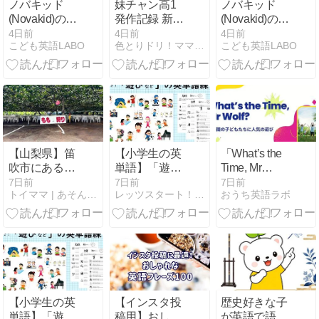
ノバキッド
妹チャン高1
ノバキッド
(Novakid)の最
発作記録 新薬
(Novakid)の最
新キャンペー
完全切り替え
新キャンペー
4日前
4日前
4日前
こども英語LABO
色とりドリ！ママと育児ダイアリー
こども英語LABO
ンと20％割引
の影響
ンと20％割引
クーポン情報
クーポン情報
｜2026年8月
｜2026年8月
【山梨県】笛
【小学生の英
「What’s the
吹市にある
単語】「遊び
Time, Mr
「里見農園」
など」一覧＆
Wolf?」ってど
7日前
7日前
7日前
トイママ | あそんで子育て！元おもちゃ屋さんのママブログ
レッツスタート！こどもオンライン英会話
おうち英語ラボ
で小学生と桃
無料プリント
んな遊び？親
狩り・食べ放
（動画付き)
子で楽しめ
題をしてきた
る、イギリス
生まれの英語
ゲーム
【小学生の英
【インスタ投
歴史好きな子
単語】「遊び
稿用】おしゃ
が英語で語れ