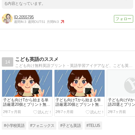
る内容となっています。
2055795
週間IN:
3
週間OUT:
51
月間IN:
3
こども英語のススメ
14
こども向け無料英語プリント・英語学習アイデアなど、こども英語のヒントがここにあります！おうちで子どもに英語に触れさせたい親御さんや、個人で英語教室をされている方などにおすすめのサイトです。
子ども向けTから始まる単
子ども向けTから始まる単
子ども向けVか
語厳選20個とプリント無料
語厳選20個とプリント無料
語20選とプリ
ダウンロード
ダウンロード
ンロード
2年7ヶ月前
2年7ヶ月前
2年7ヶ月前
#小学校英語
#フォニックス
#子ども英語
#TELUS