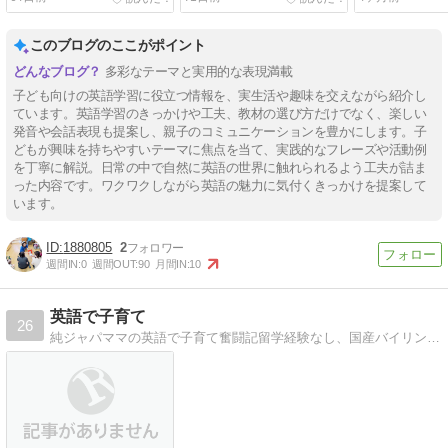
このブログのここがポイント
多彩なテーマと実用的な表現満載
子ども向けの英語学習に役立つ情報を、実生活や趣味を交えながら紹介し
ています。英語学習のきっかけや工夫、教材の選び方だけでなく、楽しい
発音や会話表現も提案し、親子のコミュニケーションを豊かにします。子
どもが興味を持ちやすいテーマに焦点を当て、実践的なフレーズや活動例
を丁寧に解説。日常の中で自然に英語の世界に触れられるよう工夫が詰ま
った内容です。ワクワクしながら英語の魅力に気付くきっかけを提案して
います。
1880805
2
週間IN:
0
週間OUT:
90
月間IN:
10
英語で子育て
26
純ジャパママの英語で子育て奮闘記留学経験なし、国産バイリンガルママが、楽しく英語で子育ての日常をリポートします