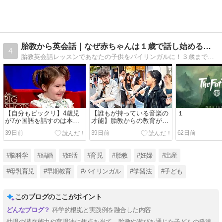
胎教から英会話｜なぜ赤ちゃんは１歳で話し始めるのか
4
胎教英会話レッスンであなたの子供をバイリンガルに！３歳までの子供の脳神経細胞は、爆発的に増えているそうです。この期間に、やれる事は全てしてあげたいのが親心ですよね。あっ！赤ちゃんが、目をランランと輝かせて、待っていますよ！
【自分もビックリ】4歳児
【誰もが持っている音楽の
１
が7か国語を話すのは本当
才能】胎教からの教育が正
だった！
しかった証明とは？
39日前
39日前
62日前
#脳科学
#結婚
#妊活
#育児
#胎教
#妊婦
#出産
#母乳育児
#早期教育
#バイリンガル
#学習法
#子ども
このブログのここがポイント
科学的根拠と実践例を融合した内容
幼児の潜在能力や育児法に焦点を当て、胎教や遊びを通じた子どもの発達