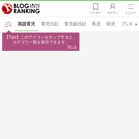
リーダー
ログイン
メニュー
英語育児
育児日記
育児絵日記
乳児
幼児
プレ幼稚
【Tips】このアイコンをタップすると、

カテゴリ一覧を表示できます。
閉じる