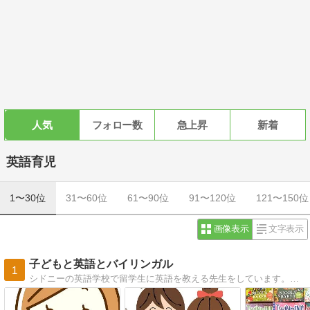
人気
フォロー数
急上昇
新着
英語育児
1〜30位
31〜60位
61〜90位
91〜120位
121〜150位
画像表示
文字表示
子どもと英語とバイリンガル
1
シドニーの英語学校で留学生に英語を教える先生をしています。児童英語教育、バイリンガル育児、J-sHINE講師、シドニーで保育士の経験を活かして、日々英語教育に取り組んでいます。英語絵本、大好き！シドニー在住、23年。