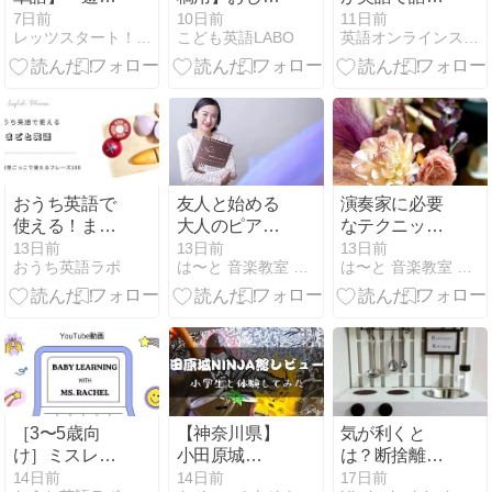
など」一覧＆
れな英語フレ
る！日本史人
7日前
10日前
11日前
レッツスタート！こどもオンライン英会話
こども英語LABO
英語オンラインスクールEnglishbuds
無料プリント
ーズ100選｜
物ワークシー
（動画付き)
友達・旅行・
トを作りまし
推し活・食べ
た
物の写真に
おうち英語で
友人と始める
演奏家に必要
使える！まま
大人のピアノ
なテクニック
ごと英語｜お
でピアニスト
以外に大切な
13日前
13日前
13日前
おうち英語ラボ
は〜と 音楽教室 ピアノ リトミック 大阪 豊中 親子
は〜と 音楽教室 ピアノ リトミック 大阪 豊中 親子
料理ごっこで
の仲間入り！
こと
使える英語フ
レーズ100選
［3〜5歳向
【神奈川県】
気が利くと
け］ミスレイ
小田原城
は？断捨離し
チェル
NINJA館レビ
ましたー
14日前
14日前
17日前