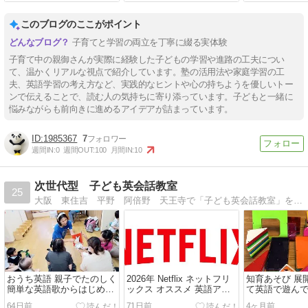
このブログのここがポイント
子育てと学習の両立を丁寧に綴る実体験
子育て中の親御さんが実際に経験した子どもの学習や進路の工夫につい
て、温かくリアルな視点で紹介しています。塾の活用法や家庭学習の工
夫、英語学習の考え方など、実践的なヒントや心の持ちようを優しいトー
ンで伝えることで、読む人の気持ちに寄り添っています。子どもと一緒に
悩みながらも前向きに進めるアイデアが詰まっています。
1985367
7
週間IN:
0
週間OUT:
100
月間IN:
10
次世代型 子ども英会話教室
25
大阪 東住吉 平野 阿倍野 天王寺で「子ども英会話教室」を運営しています。これからの未来輝く子供たちへ、親子英語や教室のレッスンレポートなど綴っています。
おうち英語 親子でたのしく
2026年 Netflix ネットフリ
知育あそび 展
簡単な英語歌からはじめて
ックス オススメ 英語アニ
て英語で遊ん
みよう♪ おすすめ5曲
メ15選
64日前
71日前
4ヶ月前