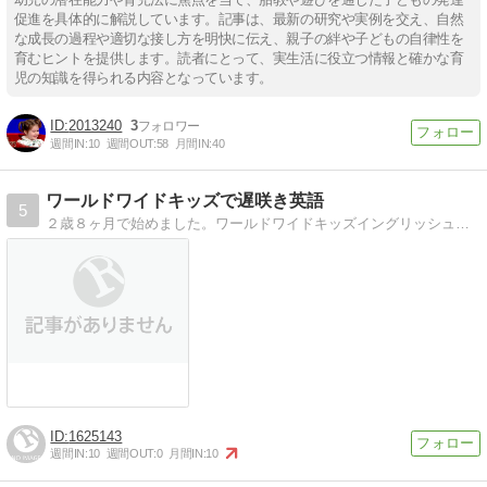
促進を具体的に解説しています。記事は、最新の研究や実例を交え、自然
な成長の過程や適切な接し方を明快に伝え、親子の絆や子どもの自律性を
育むヒントを提供します。読者にとって、実生活に役立つ情報と確かな育
児の知識を得られる内容となっています。
2013240
3
週間IN:
10
週間OUT:
58
月間IN:
40
ワールドワイドキッズで遅咲き英語
5
２歳８ヶ月で始めました。ワールドワイドキッズイングリッシュの活用術、英語の上達ぶりを綴ります。
1625143
週間IN:
10
週間OUT:
0
月間IN:
10