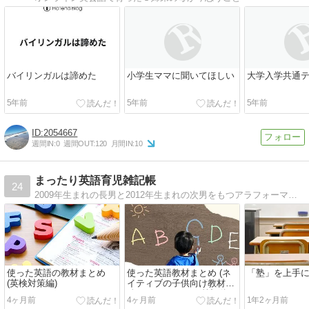
バイリンガルは諦めた
小学生ママに聞いてほしい
大学入学共通
5年前
5年前
5年前
2054667
週間IN:
0
週間OUT:
120
月間IN:
10
まったり英語育児雑記帳
24
2009年生まれの長男と2012年生まれの次男をもつアラフォーママ。ゆる〜い育児と雑記ブログです
使った英語の教材まとめ
使った英語教材まとめ (ネ
「塾」を上手
(英検対策編)
イティブの子供向け教材
編） 〜アメリカで筆記体が
4ヶ月前
4ヶ月前
1年2ヶ月前
復活ですってよ！