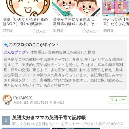
英語【いきなり読ませるの
英語が苦手になる原因は、
子ども英語【
はNG？】海外の英語学校
教科書の構成にある。そう
書】たくさん
のリーディング指導を公
感じた理由
どん読む！
27日前
34日前
45日前
開！
このブログのここがポイント
体験重視と実用的な視点を融合した構成
多角的な英語の教材や学習法をテーマに、多彩な切り口とリアルな体験談
を通じて、実践的な英語習得のヒントを提供しています。絵本や図書館利
用、日常の交流に至るまで、多方面から英語に触れる重要性を伝え、具体
的な学習アプローチや気づきの共有を行っています。各記事は親しみやす
さと共感を誘う一方、実用性と学びの深さを追求し、気軽に取り組める工
夫と広がりを持たせている点が特徴です。
1248920
週間IN:
192
週間OUT:
288
月間IN:
918
英語大好きママの英語子育て記録帳
2
楽しくなければ意味がない！をモットーに子供が１歳半の頃からCDかけ流し、英語絵本、YouTube、英語テレビ番組、などなど日々の生活の中に自然に英語を取り入れた英語子育ての様子を記録中です。現在８歳の息子は英語が得意な小学生です＾＾