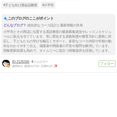
#子ども向け英会話教室
#小平市
このブログのここがポイント
総合的なコース設計と最新情報の共有
小平市とその周辺に位置する英語教室の最新募集状況やレッスンスケジュ
ールに焦点を当てています。常に変化する資格制度や教育方針に柔軟に対
応し、子どもたちの学びを幅広くサポート。多彩なコース内容や学校の動
向をわかりやすく伝え、保護者や関係者の不安や疑問を解消しています。
情報更新頻度も高めで、タイムリーに役立つ情報提供を目指しています。
2125326
4
週間IN:
6
週間OUT:
50
月間IN:
20