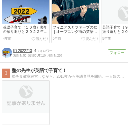
英語子育て（１０歳）去年
フィニアスとファーブの歌
英語子育て（
の振り返りと２０２２年の
｜オープニング曲の英語歌
振り返りと２
目標！
詞は？
標！
4年前
5年前
5年前
2022713
4
週間IN:
50
週間OUT:
110
月間IN:
230
塾の先生が英語で子育て！
3
塾を９教室経営しながら、2018年から英語育児を開始。一人娘のためにと英語に目覚め、英語で子育てに奮闘中！娘と一緒に英語の学び直し中！成績が上がる勉強方法もご紹介！