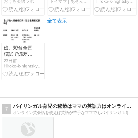
おうち英語ラボ
トイママ | あそんで子育て！元おもちゃ屋さんのママブログ
Hiroko-k-nightsky’sRoom
「Preschool
ュー！小学生
Leaning –
と体験してみ
Phonics
た
Song」｜フォ
全て表示
ニックスを楽
しく学べる動
画
娘、駿台全国
模試で偏差値
70超え
23日前
Hiroko-k-nightsky’sRoom
バイリンガル育児の秘策はママの英語力はオンライン英会話でＵＰ
7
オンライン英会話を使えば英語が苦手なママでもバイリンガル育児はできる！子育てお役立ち英語フレーズもご紹介！子供をバイリンガルにする為オーストラリアに移住しました