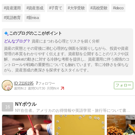
—and Why the S&P 500 is
本当の理由
比率」
Still My Core Asset
#資産運用
#資産形成
#子育て
#大学受験
#高校受験
#ideco
#英語教育
#新nisa
このブログのここがポイント
資産にまつわる心理とリスクを鋭く分析
資産の実態とその背後に潜む心理的な側面を深掘りしながら、投資や資産
管理の本質をわかりやすく伝えます。資産額を公開することのリスクや誤
解、 marketの動きに対する冷静な考察を提供し、資産運用に伴う感情のコ
ントロールや戦略の重要性についても触れています。常に冷静さを保ちな
がら、資産形成の奥深さを探求するスタイルです。
2116195
7
週間IN:
2
週間OUT:
30
月間IN:
4
NYボウル
16
NY在住者。アメリカのお得情報や英語学習・旅行等について書きます。NYのコミュニティーカレッジ卒業