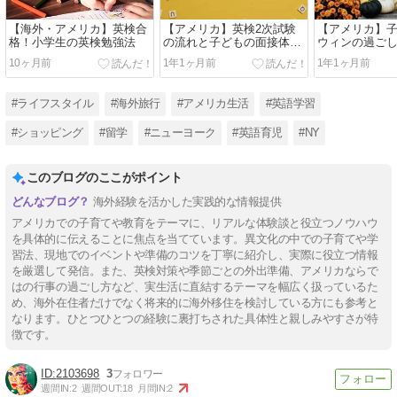
【海外・アメリカ】英検合
【アメリカ】英検2次試験
【アメリカ】
格！小学生の英検勉強法
の流れと子どもの面接体験
ウィンの過ご
談
仕方
10ヶ月前
1年1ヶ月前
1年1ヶ月前
#ライフスタイル
#海外旅行
#アメリカ生活
#英語学習
#ショッピング
#留学
#ニューヨーク
#英語育児
#NY
このブログのここがポイント
海外経験を活かした実践的な情報提供
アメリカでの子育てや教育をテーマに、リアルな体験談と役立つノウハウ
を具体的に伝えることに焦点を当てています。異文化の中での子育てや学
習法、現地でのイベントや準備のコツを丁寧に紹介し、実際に役立つ情報
を厳選して発信。また、英検対策や季節ごとの外出準備、アメリカならで
はの行事の過ごし方など、実生活に直結するテーマを幅広く扱っているた
め、海外在住者だけでなく将来的に海外移住を検討している方にも参考と
なります。ひとつひとつの経験に裏打ちされた具体性と親しみやすさが特
徴です。
2103698
3
週間IN:
2
週間OUT:
18
月間IN:
2