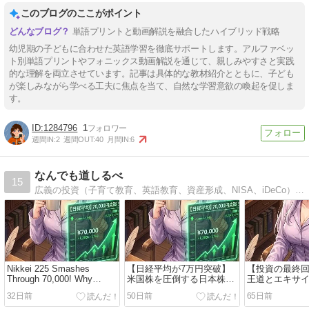
このブログのここがポイント
単語プリントと動画解説を融合したハイブリッド戦略
幼児期の子どもに合わせた英語学習を徹底サポートします。アルファベッ
ト別単語プリントやフォニックス動画解説を通じて、親しみやすさと実践
的な理解を両立させています。記事は具体的な教材紹介とともに、子ども
が楽しみながら学べる工夫に焦点を当て、自然な学習意欲の喚起を促しま
す。
1284796
1
週間IN:
2
週間OUT:
40
月間IN:
6
なんでも道しるべ
15
広義の投資（子育て教育、英語教育、資産形成、NISA、iDeCo）に関する道しるべ毎日19時に記事更新（たまに朝7時にも更新）
Nikkei 225 Smashes
【日経平均が7万円突破】
【投資の最終
Through 70,000! Why
米国株を圧倒する日本株の
王道とエキサ
Japanese Stocks are
勢いと、それでも
覇道。資産を
32日前
50日前
65日前
Outperforming the S&P 500
「S&P500」をコアにする
コア・サテラ