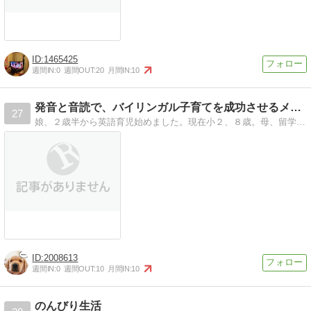
1465425
週間IN:
0
週間OUT:
20
月間IN:
10
発音と音読で、バイリンガル子育てを成功させるメソッド
27
娘、２歳半から英語育児始めました。現在小２、８歳。母、留学経験ありの英会話講師です。
2008613
週間IN:
0
週間OUT:
10
月間IN:
10
のんびり生活