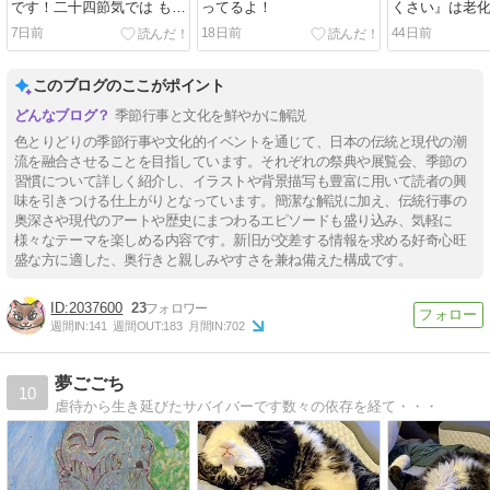
です！二十四節気では もう
ってるよ！
くさい』は老
秋！？
だ！
7日前
18日前
44日前
このブログのここがポイント
季節行事と文化を鮮やかに解説
色とりどりの季節行事や文化的イベントを通じて、日本の伝統と現代の潮
流を融合させることを目指しています。それぞれの祭典や展覧会、季節の
習慣について詳しく紹介し、イラストや背景描写も豊富に用いて読者の興
味を引きつける仕上がりとなっています。簡潔な解説に加え、伝統行事の
奥深さや現代のアートや歴史にまつわるエピソードも盛り込み、気軽に
様々なテーマを楽しめる内容です。新旧が交差する情報を求める好奇心旺
盛な方に適した、奥行きと親しみやすさを兼ね備えた構成です。
2037600
23
週間IN:
141
週間OUT:
183
月間IN:
702
夢ごごち
10
虐待から生き延びたサバイバーです数々の依存を経て・・・