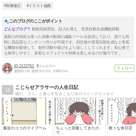
#画像修正
#イラスト編集
このブログのここがポイント
動画高画質化、顔入れ替え、背景自動生成機能搭載
最新のAI技術を使った画像や動画の編集ツールを提供しており、誰でも気
軽に高品質なコンテンツ作りが可能です。顔交換や背景自動生成など多彩
な機能を駆使して、創作活動や遊びをより楽しくしてくれます。初心者で
も操作しやすく、多彩なエフェクトや効果を楽しめるのが魅力です。
2122752
5
週間IN:
126
週間OUT:
210
月間IN:
543
こじらせアラサーの人生日記
18
猫の「ココ」と暮らす引きこもり女のコミックエッセイ
最近のココのマイブーム
ちょっと回復してきたの
散々な休日②
で…