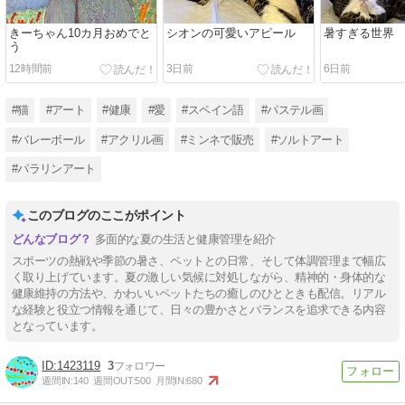
きーちゃん10カ月おめでと
シオンの可愛いアピール
暑すぎる世界
う
12時間前
3日前
6日前
#猫
#アート
#健康
#愛
#スペイン語
#パステル画
#バレーボール
#アクリル画
#ミンネで販売
#ソルトアート
#パラリンアート
このブログのここがポイント
多面的な夏の生活と健康管理を紹介
スポーツの熱戦や季節の暑さ、ペットとの日常、そして体調管理まで幅広
く取り上げています。夏の激しい気候に対処しながら、精神的・身体的な
健康維持の方法や、かわいいペットたちの癒しのひとときも配信。リアル
な経験と役立つ情報を通じて、日々の豊かさとバランスを追求できる内容
となっています。
1423119
3
週間IN:
140
週間OUT:
500
月間IN:
680