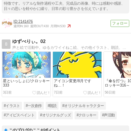
特徴です。リアルな制作過程や工夫、完成品の画像、時には感動や感謝、
日々の思いを軽やかに綴り、日常の彩り豊かさを伝えています。
2141476
週間IN:
160
週間OUT:
430
月間IN:
530
ゆずべりぃ。02
8
声と絵で活動中。ゆるカワイイねこ絵、その他イラスト、朗読、企画参加、趣味や日常のこと、グッズ販売のお知らせなど。現在はイラスト・クロッキー練習をメインに更新中です。
星といっしょに/クロッキー
アイコン変更/8月です
『傘を打つ』1
333
ね…！
ロッキー316～
3日前
7日前
56日前
#イラスト
#一次創作
#朗読
#オリジナルキャラクター
#アイビスペイント
#オリジナルグッズ
#クロッキー
#声活動
このブログのここがポイント