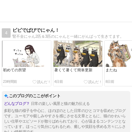
ビビでばびでにゃん！
4
腎不全にゃん2匹＆3匹のにゃんと一緒にがんばって生きてます。
初めての所望
暑くて暑くて簡単更新
またね
23時間前
4日前
8日前
このブログのここがポイント
日常の楽しい風景と猫の魅力伝える
多彩な猫の様子を中心に、ほのぼのとした日常のひとコマを収めたブログ
です。ユーモアや親しみやすさを感じさせる文章とともに、猫のかわいら
しい仕草やエピソードが散りばめられており、心が温まるコンテンツとな
っています。ほっこり気分になれるため、癒しや笑顔を求める方々にふさ
わしい情報源です。