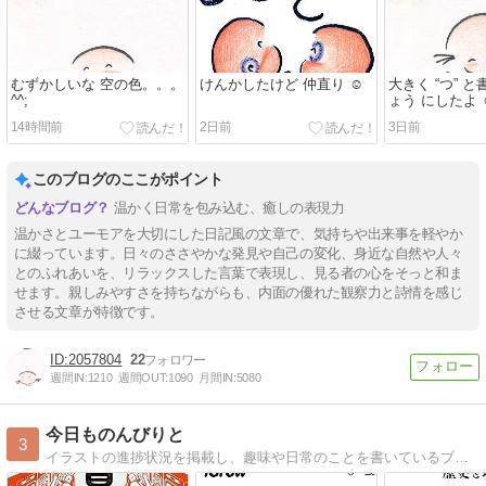
むずかしいな 空の色。。。
けんかしたけど 仲直り ☺️
大きく “つ” と
^^;
ょう にしたよ ☺
14時間前
2日前
3日前
このブログのここがポイント
温かく日常を包み込む、癒しの表現力
温かさとユーモアを大切にした日記風の文章で、気持ちや出来事を軽やか
に綴っています。日々のささやかな発見や自己の変化、身近な自然や人々
とのふれあいを、リラックスした言葉で表現し、見る者の心をそっと和ま
せます。親しみやすさを持ちながらも、内面の優れた観察力と詩情を感じ
させる文章が特徴です。
2057804
22
週間IN:
1210
週間OUT:
1090
月間IN:
5080
今日ものんびりと
3
イラストの進捗状況を掲載し、趣味や日常のことを書いているブログとなります。最近は特に『水星の魔女』を推しています。