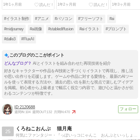
のキティちゃん
るビッグバード＆クッキー
すぎる初音ミ
1年1ヶ月前
1年2ヶ月前
1年3ヶ月前
モンスター
ン
#イラスト制作
#アニメ
#パソコン
#フリーソフト
#ai
#midjourney
#ai画像
#stablediffusion
#aiイラスト
#プロンプト
#dalle3
#FluxAI
このブログのここがポイント
AIとイラストを組み合わせた再現技術を紹介
好きなキャラクターや作品をAI技術と手づくりイラストで再現し、推し活
や思い出作りを応援します。ゲームや作品に対する愛情を、最新のAIツー
ルを使って表現する方法や、過去の思い出を新たな視点で楽しむアイデア
を掲載。初心者から上級者まで幅広く役立つ内容で、遊び心と温かさが伝
わるコンテンツが特徴です。
2120688
週間IN:
104
週間OUT:
132
月間IN:
470
くろねこおんぷ 猫月庵
25
何気にファンタジー・『っぽいっコにゃんこ おんぷといっしょ』♪オリジナルイラストを集めたゆるりとしたブログです♪