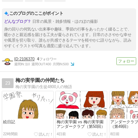
このブログのここがポイント
日常の風景・雑多情報・ほのぼの撮影
身の回りの何気ない出来事や趣味、季節の行事をあったかく綴ることで、
暖かさと親近感を届ける工夫が凝らされています。日常のささやかな幸せ
や風景を切り取り、誰もが共感できるテーマを軽やかに語りながら、読み
やすくイラストや写真も適度に盛り込んでいます。
2106370
4
週間IN:
110
週間OUT:
400
月間IN:
500
梅の実学園の仲間たち
23
梅の実学園の生徒4800人の物語
絵日記
梅の実学園 vs 梅の実学園
アンダークラ
アンダークラブ（第50回）
（第49回）
22時間前
4日前
8日前