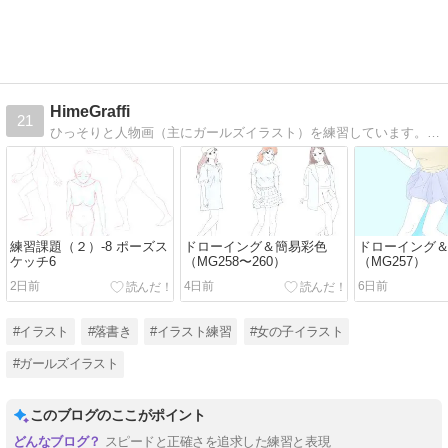
HimeGraffi
21
ひっそりと人物画（主にガールズイラスト）を練習しています。マウスで地道に描いてます。
練習課題（２）-8 ポーズス
ドローイング＆簡易彩色
ドローイング
ケッチ6
（MG258〜260）
（MG257）
2日前
4日前
6日前
#イラスト
#落書き
#イラスト練習
#女の子イラスト
#ガールズイラスト
このブログのここがポイント
スピードと正確さを追求した練習と表現