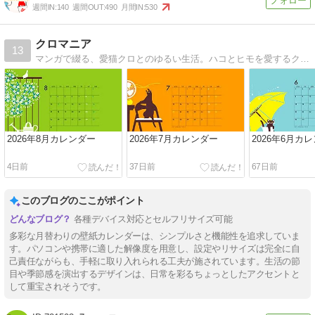
週間IN:
140
週間OUT:
490
月間IN:
530
クロマニア
13
マンガで綴る、愛猫クロとのゆるい生活。ハコとヒモを愛するクロネコとサケとハナに溺れるオバサンのグダグダな日常。
2026年8月カレンダー
2026年7月カレンダー
2026年6月カ
4日前
37日前
67日前
このブログのここがポイント
各種デバイス対応とセルフリサイズ可能
多彩な月替わりの壁紙カレンダーは、シンプルさと機能性を追求していま
す。パソコンや携帯に適した解像度を用意し、設定やリサイズは完全に自
己責任ながらも、手軽に取り入れられる工夫が施されています。生活の節
目や季節感を演出するデザインは、日常を彩るちょっとしたアクセントと
して重宝されそうです。