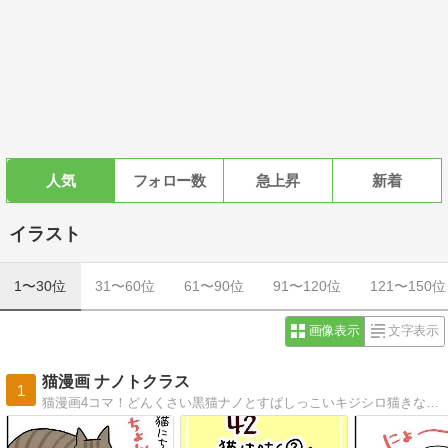
人気
フォロー数
急上昇
新着
イラスト
1〜30位
31〜60位
61〜90位
91〜120位
121〜150位
画像表示
文字表示
猫漫画 ナノトクラス
1
猫漫画4コマ！どんくさい黒猫ナノとすばしっこいキジシロ猫きなこの毎日。ときどき猫バカ息子と猫使い娘も出てきます。ほっこりしてもらえたらうれしい！