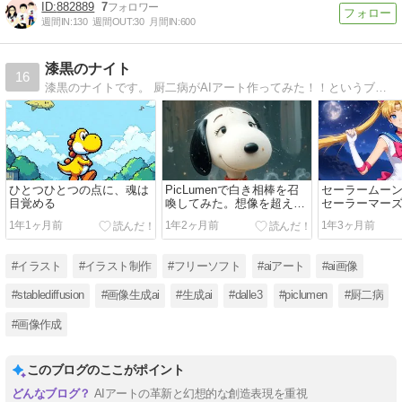
882889
7
週間IN:
130
週間OUT:
30
月間IN:
600
漆黒のナイト
16
漆黒のナイトです。 厨二病がAIアート作ってみた！！というブログです。楽しんでいきたまえ！！
ひとつひとつの点に、魂は
PicLumenで白き相棒を召
セーラームー
目覚める
喚してみた。想像を超えた
セーラーマーズ
存在、降臨！
てみた
1年1ヶ月前
1年2ヶ月前
1年3ヶ月前
#イラスト
#イラスト制作
#フリーソフト
#aiアート
#ai画像
#stablediffusion
#画像生成ai
#生成ai
#dalle3
#piclumen
#厨二病
#画像作成
このブログのここがポイント
AIアートの革新と幻想的な創造表現を重視