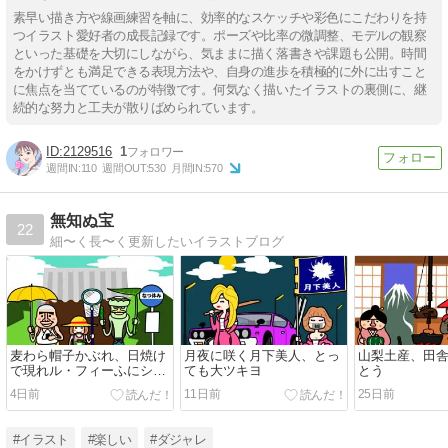
素早い描き方や線画練習を軸に、効率的なスケッチや彩色にこだわりを持
つイラスト愛好者の成長記録です。ポーズや比率の微調整、モデルの観察
といった基礎を大切にしながら、気ままに描く落書きや課題も公開。時間
をかけずとも満足できる表現方法や、自身の進歩を積極的に外に出すこと
に焦点を当てているのが特徴です。何気なく描いたイラストの裏側に、継
続的な努力と工夫が散りばめられています。
2129516
1
週間IN:
110
週間OUT:
530
月間IN:
570
無知ぬ宝
22
細〜く長〜く更新したいイラストブログ
麦わら帽子かぶれ、日焼け
月夜に咲く月下美人、とっ
山梨土産、田
で現れル・フィーふにシミ
ても大ツキヨ
とう
が
4日前
11日前
25日前
#イラスト
#楽しい
#ダジャレ