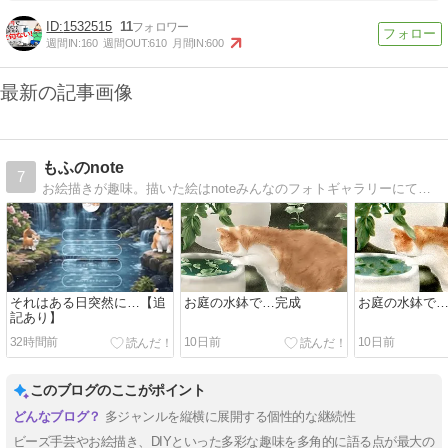
1532515
11
週間IN:
160
週間OUT:
610
月間IN:
600
最新の記事画像
もふのnote
7
お絵描きが趣味。描いた絵はnoteみんなのフォトギャラリーにて共有中。
それはある日突然に…【追
お庭の水鉢で…完成
お庭の水鉢で
記あり】
32時間前
10日前
10日前
このブログのここがポイント
多ジャンルを縦横に展開する個性的な継続性
ビーズ手芸やお絵描き、DIYといった多彩な趣味を多角的に語る点が最大の