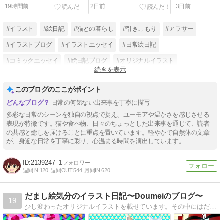
19時間前
2日前
3日前
#イラスト
#絵日記
#猫との暮らし
#引きこもり
#アラサー
#イラストブログ
#イラストエッセイ
#日常絵日記
#コミックエッセイ
#絵日記ブログ
#オリジナルイラスト
続きを表示
#気まぐれ日記
このブログのここがポイント
日常の何気ない出来事を丁寧に描写
多彩な日常のシーンを独自の視点で捉え、ユーモアや温かさを感じさせる
表現が特徴です。猫や食べ物、日々のちょっとした出来事を通じて、読者
の共感と癒しを届けることに重点を置いています。軽やかで自然体の文章
が、身近な日常を丁寧に彩り、心温まる時間を演出しています。
2139247
1
週間IN:
120
週間OUT:
544
月間IN:
620
だまし絵気分のイラスト日記〜Doumeiのブログ〜
19
少し変わったオリジナルイラストを載せています。その中にはだまし絵を含ませた作品や･･時には間違い探しの作品等を更新しています。