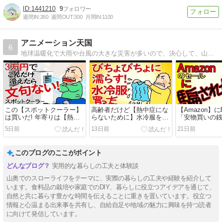
1441210
9
週間IN:
260
週間OUT:
300
月間IN:
1100
アニメーション天国
6
地球温暖化で大雨や台風の大きな災害が多いので、決心して、山の中の古民家に引っ越してきた年金暮らしの夫婦の日記です。よしのたまきちのペンネームで、以前は漫画家もしていました。
この【スポットクーラー】
高齢者だけど【熱中症にな
【Amazon】
は買いだ! 年寄りは【熱中
らないために】水冷服を買
「安物買いの
症】にならんように命は自
ってみた 2267円クールベ
アルな動画で
5日前
13日前
21日前
分で守ろう! 【老後は年金
スト 着て見ました【老後は
金で田舎暮ら
で田舎暮らし】
年金で田舎暮らし】
このブログのここがポイント
実用的な暮らしの工夫と体験談
山奥でのスローライフをテーマに、実際の暮らしの工夫や経験を紹介して
います。食料品の栽培や家庭でのDIY、暮らしに役立つアイデアを通じて、
自然と共に暮らす豊かな時間を伝えることに重きを置いています。役立つ
情報と心温まる出来事を共有し、自給自足や地域の魅力に興味を持つ読者
に向けて発信しています。