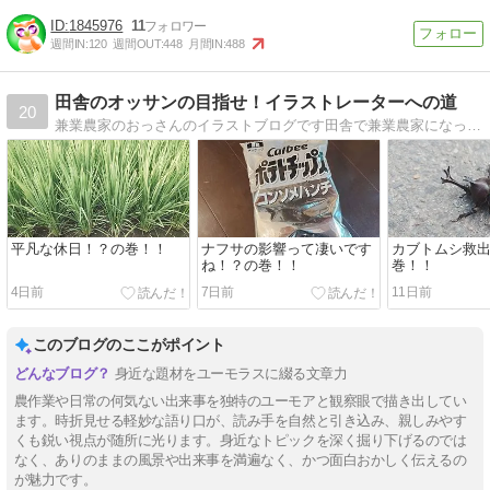
1845976
11
週間IN:
120
週間OUT:
448
月間IN:
488
田舎のオッサンの目指せ！イラストレーターへの道
20
兼業農家のおっさんのイラストブログです田舎で兼業農家になったデザイン専門学校卒の男が書いたイラストを紹介していくブログ
平凡な休日！？の巻！！
ナフサの影響って凄いです
カブトムシ救
ね！？の巻！！
巻！！
4日前
7日前
11日前
このブログのここがポイント
身近な題材をユーモラスに綴る文章力
農作業や日常の何気ない出来事を独特のユーモアと観察眼で描き出してい
ます。時折見せる軽妙な語り口が、読み手を自然と引き込み、親しみやす
くも鋭い視点が随所に光ります。身近なトピックを深く掘り下げるのでは
なく、ありのままの風景や出来事を満遍なく、かつ面白おかしく伝えるの
が魅力です。