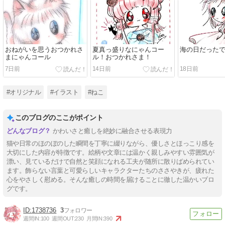
おねがいを思うおつかれさ
夏真っ盛りなにゃんコー
海の日だった
まにゃんコール
ル！おつかれさま！
7日前
14日前
18日前
#オリジナル
#イラスト
#ねこ
このブログのここがポイント
かわいさと癒しを絶妙に融合させる表現力
猫や日常のほのぼのした瞬間を丁寧に綴りながら、優しさとほっこり感を
大切にした内容が特徴です。絵柄や文章には温かく親しみやすい雰囲気が
漂い、見ているだけで自然と笑顔になれる工夫が随所に散りばめられてい
ます。飾らない言葉と可愛らしいキャラクターたちのささやきが、疲れた
心をやさしく慰める。そんな癒しの時間を届けることに徹した温かいブロ
グです。
1738736
3
週間IN:
100
週間OUT:
230
月間IN:
390