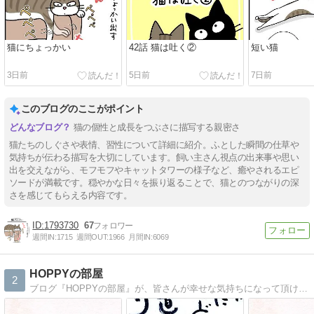
猫にちょっかい
42話 猫は吐く②
短い猫
3日前
5日前
7日前
このブログのここがポイント
猫の個性と成長をつぶさに描写する親密さ
猫たちのしぐさや表情、習性について詳細に紹介。ふとした瞬間の仕草や
気持ちが伝わる描写を大切にしています。飼い主さん視点の出来事や思い
出を交えながら、モフモフやキャットタワーの様子など、癒やされるエピ
ソードが満載です。穏やかな日々を振り返ることで、猫とのつながりの深
さを感じてもらえる内容です。
1793730
67
週間IN:
1715
週間OUT:
1966
月間IN:
6069
HOPPYの部屋
2
ブログ『HOPPYの部屋』が、皆さんが幸せな気持ちになって頂けれる一助と成れれば幸いです。