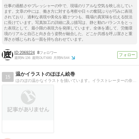
仕事の過酷さやプレッシャーの中で、現場のリアルな空気を映し出してい
ます。文章の中には、働き方に対する考察や日々の奮闘ぶりが巧みに表現
されており、過剰な表現や美化を避けつつも、職場の真実味を伝える技法
に長けています。写真加工の詳細に及ぶ描写は、静と動のバランスをとっ
た表現として、最小限の表現力を発揮しています。全体を通して、労働環
境のリアルと自己と向き合う姿勢が融合した、どこか共感を呼ぶ潔さと重
厚さが感じられる一面を持ち合わせています。
2069224
8
週間IN:
136
週間OUT:
680
月間IN:
544
温かイラストのほほん絵巻
15
ほのぼの温かなイラストを描いています。イラストレーターの奈央キミコです。