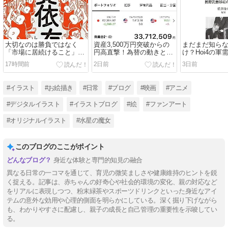
大切なのは勝負ではなく
資産3,500万円突破からの
まだまだ知ら
「市場に居続けること」～
円高直撃！為替の動きと共
け？Hoi4の軍
スマホ投資時代に必要な自
同介入の威力 #資産運用 #
（MIO） #Hoi4
17時間前
2日前
3日前
制心～ #資産運用 #株式投
株式投資 #為替 #円高 #投
#HeartsOfIro
資 #投資 #メンタルコント
資 #日常
ム #シミュレ
ロール #マインドセット #
#イラスト
#お絵描き
#日常
#ブログ
#映画
#アニメ
ブログ
#デジタルイラスト
#イラストブログ
#絵
#ファンアート
#オリジナルイラスト
#水星の魔女
このブログのここがポイント
身近な体験と専門的知見の融合
異なる日常の一コマを通じて、育児の微笑ましさや健康維持のヒントを鋭
く捉える。記事は、赤ちゃんの好奇心や社会的環境の変化、親の対応など
をリアルに表現しつつ、粉末緑茶やスポーツドリンクといった身近なアイ
テムの意外な効用や心理的側面を明らかにしている。深く掘り下げながら
も、わかりやすさに配慮し、親子の成長と自己管理の重要性を示唆してい
る。