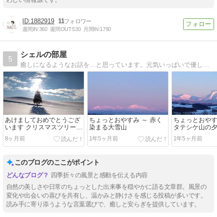
1882919
11
週間IN:
360
週間OUT:
530
月間IN:
1790
シェルの部屋
5
癒しになるようなお話を…と思っています。元気いっぱいで優しい愛犬シェル。ほのぼのくーまたん。純愛物語をご覧ください。
あけましておめでとうござ
ちょっとおやすみ ～ 赤く
ちょっとおやす
います クリスマスツリーの
染まる大雪山
タテシケ山の
木
8ヶ月前
1年5ヶ月前
1年5ヶ月前
このブログのここがポイント
四季折々の風景と感動を伝える内容
自然の美しさや日常のちょっとした出来事を穏やかに語る文章群。風景の
変化や出会いの喜びを共有し、温かみと静けさを感じる投稿が多いです。
読み手に寄り添うような言葉選びで、癒しと安らぎを提供しています。