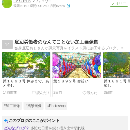
721503
7
週間IN:
140
週間OUT:
240
月間IN:
450
底辺労働者のなんてことない加工画像集
14
独身底辺おじさんが風景写真をイラスト風に加工するブログ。２０２３年６月１４日に４度目のブログタイトル変更。旧タイトル-底辺ひせいき労働者のなんてことない加工画像集旧タイトル-底辺Wワーカーのなんてことない加工画像集
第１８９３号 休みまで、あ
第１８９２号 命拾い
第１８９１号 
と少し
如し
14時間前
2日前
3日前
#加工画像
#風景画像
#Photoshop
このブログのここがポイント
多忙な日常を鋭く描き出す切れ味