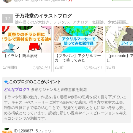
週間IN:
140
週間OUT:
300
月間IN:
640
子乃花堂のイラストブログ
12
絵を描くのが大好き。デジタル、アナログ、似顔絵、少女漫画風味などなどいろんなタッチのイラストを公開しています。
【イラレ】簡単素材
【プラバン】アクリルマー
【procreat
カーで塗ってみた
し
17時間前
2日前
3日前
このブログのここがポイント
多彩なジャンルと創作意欲を刺激
ドラマや映画の魅力、作品を描く過程や創作の思考を鋭く掘り下げていま
す。キャストやストーリーに対する細やかな感想、描き方や素材の工夫、
制作の裏側にまで踏み込むことで、視覚的な表現とともに深い考察も楽し
める構成となっています。読者に新しい視点やインスピレーションを与え
るコンテンツが満載です。
1299837
5