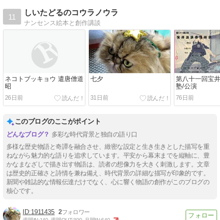
しいたどるのコウラノウラ
11
ナンセンス絵本と創作講談
ネコトブッキョウ 遣唐僧道
七夕
第八十一回宝
昭
塾/公演
26日前
31日前
76日前
このブログのここがポイント
多彩な時代背景と独自の語り口
多様な歴史物語と奇譚を融合させ、緻密な設定と生き生きとした描写を重
ねながら魅力的な語りを追求しています。平安から幕末までを縦軸に、豊
かなまなざしで描き出す物語は、読者の想像力を大きく刺激します。文章
は歴史的正確さと詩情を兼ね備え、時代背景の詳細な描写が印象的です。
新聞や雑誌的な情報伝達だけでなく、心に響く物語の創作がこのブログの
核心です。
1911435
2