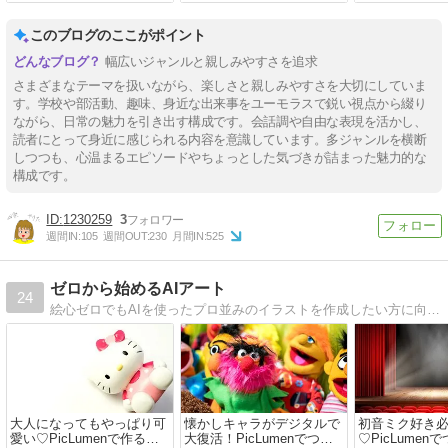
このブログのここがポイント
幅広いジャンルと親しみやすさを追求
さまざまなテーマを扱いながら、楽しさと親しみやすさを大切にしていま
す。学校や部活動、趣味、身近な出来事をユーモラスで鋭い視点から綴り
ながら、日常の魅力を引き出す構成です。会話調や自由な表現を活かし、
読者にとって身近に感じられる内容を意識しています。多ジャンルを横断
しつつも、心温まるエピソードやちょっとした気づきが詰まった魅力的な
構成です。
1230259
3
週間IN:
105
週間OUT:
230
月間IN:
525
ゼロから始めるAIアート
24
絵心ゼロでもAIを使ったプロ並みのイラストを作成したい方に向けた情報を発信中。
大人になってもやっぱり可
懐かしキャラがデジタルで
初音ミク好き
愛い♡PicLumenで作る私
大復活！PicLumenでつく
♡PicLumen