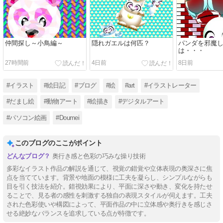
仲間探し～小鳥編～
隠れガエルは何匹？
パンダを邪魔
は・・・
27時間前
4日前
8日前
#イラスト
#絵日記
#ブログ
#絵
#art
#イラストレーター
#だまし絵
#動物アート
#絵描き
#デジタルアート
#パソコン絵画
#Doumei
このブログのここがポイント
奥行き感と色彩の巧みな操り技術
多彩なイラスト作品の解説を通じて、視覚の錯覚や立体表現の奥深さに焦
点を当てています。背景や地面の模様に工夫を凝らし、シンプルながらも
目を引く技法を紹介。錯視効果により、平面に深さや動き、変化を持たせ
ることで、見る者の感性を刺激する独自の表現スタイルが伺えます。工夫
された色彩使いや構図によって、平面作品の中に立体感や奥行きを感じさ
せる絶妙なバランスを追求している点が特徴です。