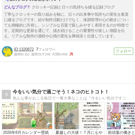
クロッキー記録と日々の気持ちを綴る記録ブログ
丁寧なクロッキーの取り組みを軸に、日々の出来事や気持ちの変化を素直
に綴るブログです。絵や制作活動だけでなく、体調管理や心の動きについ
ても積極的に共有し、シンプルな言葉で親しみやすく表現するのが特徴で
す。定期的な更新を通じて、描き続けることの重要性や楽しい側面を伝
え、リアルな制作の過程や心情の変化を興味深く伝達しています。
1320872
7
週間IN:
152
週間OUT:
248
月間IN:
496
今をいい気分で過ごそう！ネコのヒトコト！
9
色んな事がおこる毎日で一番大事なことは『今をいい気分ですごすこと！』と気が付きました！読んだ本やトピックスから気になったワードを取り上げてニャンコのイラストと共に書いています。自分の楽しい！を見つけてね。
2026年8月カレンダー壁紙
夏越しの大祓！７月にもや
前頭葉の働き