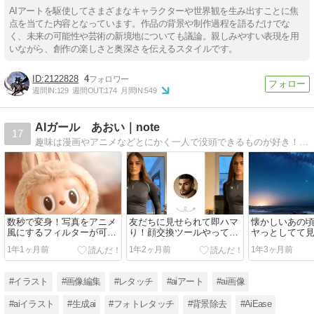
AIアートを駆使してさまざまなキャラクターや世界観を生み出すことに焦
点を当てた内容となっています。作品の背景や制作過程を語るだけでな
く、未来の可能性や芸術の新境地についても議論。親しみやすい表現を用
いながら、創作の楽しさと奥深さを伝えるスタイルです。
2122828
4
週間IN:
129
週間OUT:
174
月間IN:
549
AIガール あおい｜note
17
趣味は漫画やアニメなどとにかく一人で没頭できるものが好き！ そんな私は小さいころから暇あれば絵を描き、愛し、大人になったら絶対漫画家になろうと思ってました。 そんな私がAIと出会った。
数秒で変身！写真をアニメ
友だちに見せられて即ハマ
懐かしいあの
風にするフィルターが可愛
り！顔交換ツールやってみ
ヤっとしてて
すぎる♡
た
い・・そんな
1年1ヶ月前
1年2ヶ月前
1年3ヶ月前
決！！！動画
#イラスト
#画像編集
#レタッチ
#aiアート
#ai画像
#aiイラスト
#生成ai
#フォトレタッチ
#背景除去
#AiEase