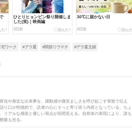
で
ひとりヒョンビン祭り開催しま
30℃に届かない日
した(笑)｜映画編
3日前
4日前
在宅ワーク
#アラ還
#関節リウマチ
#アラ還主婦
告
変化や身近な出来事を、躍動感や微笑ましさを呼び起こす筆致で伝え
語り口が特徴的で、読者の心にそっと寄り添う内容となっている。ちょ
、リアルな感覚と優しい視点が垣間見える。自然体の表現により、誰も
察眼も光る。