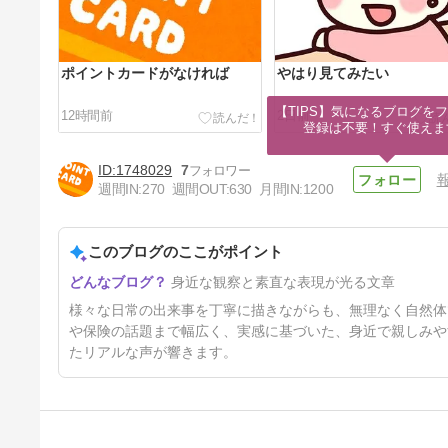
ポイントカードがなければ
やはり見てみたい
【TIPS】気になるブログをフ
12時間前
2日前
登録は不要！すぐ使えま
1748029
7
週間IN:
270
週間OUT:
630
月間IN:
1200
このブログのここがポイント
もう少し降ってくれれば
身近な観察と素直な表現が光る文章
5日前
様々な日常の出来事を丁寧に描きながらも、無理なく自然体
や保険の話題まで幅広く、実感に基づいた、身近で親しみや
たリアルな声が響きます。