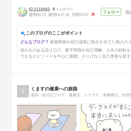
2118465
8
報
週間IN:
15
週間OUT:
18
月間IN:
57
このブログのここがポイント
第3章~①【パートナーの心理
家族関係や自己成長に焦点を当てた個人の
変化〜ﾘｳﾏﾁ〜】第11話
1年1ヶ月前
温かみのある語り口で、親子関係や自己理解、人生の好転を
できるエピソードを中心に展開。さりげなく自己啓発を促す
くますの健康への旅路
5