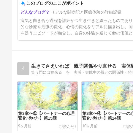
このブログのここがポイント
5日前
リアルな闘病記と医療体験の詳細記録
病気と向き合う過程を詳細かつ生き生きと綴ったものであり
的な診療や治療の変化、心情の変化をリアルに描き出し、同
を誘うエピソードが融合し、自身の体験を通じて命の価値と
生きてさえいれば 親子関係やり直せる 実体
4
笑う門には福来る を 実感・実践中の親との関係性・発
第3章〜⑤【パートナーの心理
第3章〜④【パートナーの
変化~ﾘｳﾏﾁ~】第15話
変化~ﾘｳﾏﾁ~】第14話
9ヶ月前
10ヶ月前