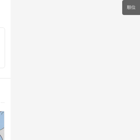
順位
漫画・絵日記ブログ。健康法、リウマチ、食事療法、自然療法、アーユルヴェーダ体験記、東洋医学、レシピ、哲学などについてイラストでわかりやすく。夫の胃腸・薄毛も。