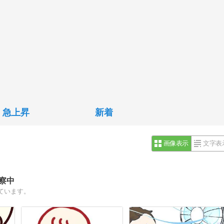
急上昇
新着
画像表示
文字表
察中
ています。