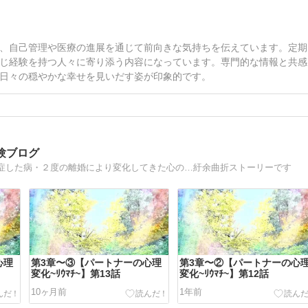
、自己管理や医療の進展を通じて前向きな気持ちを伝えています。定期
じ経験を持つ人々に寄り添う内容になっています。専門的な情報と共感
日々の穏やかな幸せを見いだす姿が印象的です。
験ブログ
症した病・２度の離婚により変化してきた心の…紆余曲折ストーリーです
心理
第3章〜③【パートナーの心理
第3章〜②【パートナーの心
変化~ﾘｳﾏﾁ~】第13話
変化~ﾘｳﾏﾁ~】第12話
10ヶ月前
1年前