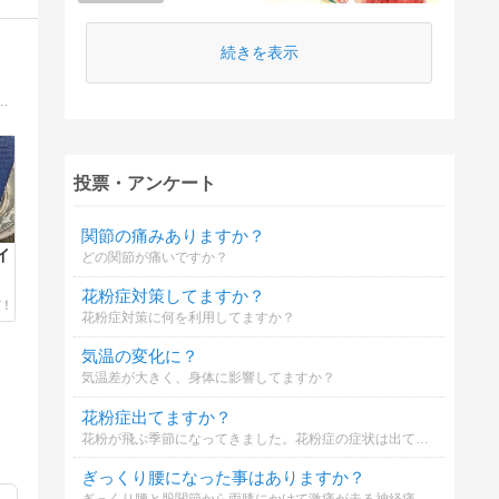
続きを表示
ら治療など記録。(禁煙ブログ〜膝を脱臼して腱を再建〜2011年に乳がん〜2019年7月に局所再発乳がん・・人生のイベントは病気のことが多いのかなぁ)
投票・アンケート
関節の痛みありますか？
イ
どの関節が痛いですか？
花粉症対策してますか？
花粉症対策に何を利用してますか？
気温の変化に？
気温差が大きく、身体に影響してますか？
花粉症出てますか？
花粉が飛ぶ季節になってきました。花粉症の症状は出てますか？
ぎっくり腰になった事はありますか？
ぎっくり腰と股関節から両膝にかけて激痛が走る神経痛の合併症状で立つことも歩くことも寝返りをうつことも出来なくなる程の痛みで救急車で運ばれました。 あなたはぎっくり腰になった事がありますか？