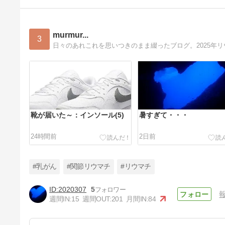
murmur...
3
靴が届いた～：インソール(5)
暑すぎて・・・
24時間前
2日前
#乳がん
#関節リウマチ
#リウマチ
2020307
5
週間IN:
15
週間OUT:
201
月間IN:
84
比較してみた：インソール(2)