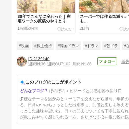
30年でこんなに変わった｜在
スーパーでは作る気満々。
宅ワークの原稿のやりとり
も…
1時間50分前
2日前
#映画
#株主優待
#韓国ドラマ
#ドラマ
#朝ドラ
#
2139140
報
週間IN:
36
週間OUT:
102
月間IN:
186
学生時代のアルバイト②｜民宿
編(日給5000円と住み込みの夏)
このブログのここがポイント
6日前
ほのぼのエピソードと共感を誘う語り口
多様なテーマを温かみとユーモアを交えながら描写。季節の
る。日常の中のちょっとした出来事に、共感と癒しを添える
っとした趣味や思い出、日々の工夫についても丁寧に語られ
が親しみやすく感じられる一方、さりげなく心を掴む鋭い観