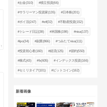
お金(310)
積立投資(66)
サラリーマン投資家(135)
日本株(201)
ポイ活(247)
etf(32)
不動産投資(152)
トレード日記(38)
米国株(198)
nisa(137)
ipo(34)
副業(866)
つみたてnisa(111)
投資初心者(160)
経済(125)
節約(550)
株式(43)
fx(605)
インデックス投資(166)
セミリタイア(101)
ビットコイン(162)
新着画像