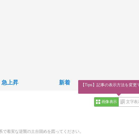
急上昇
新着
【Tips】記事の表示方法を変更
画像表示
文字表
導体系で着実な逆襲の土台固めを図ってください。