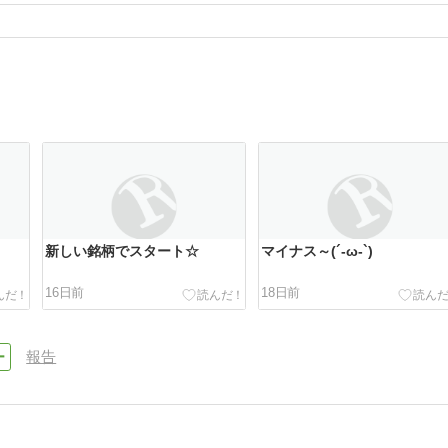
新しい銘柄でスタート☆
マイナス～(´-ω-`)
16日前
18日前
報告