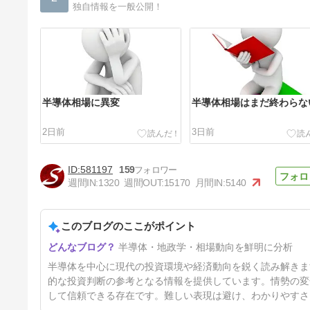
独自情報を一般公開！
半導体相場に異変
半導体相場はまだ終わらな
2日前
3日前
581197
159
週間IN:
1320
週間OUT:
15170
月間IN:
5140
このブログのここがポイント
介入相場と次の一手
半導体・地政学・相場動向を鮮明に分析
6日前
半導体を中心に現代の投資環境や経済動向を鋭く読み解きま
的な投資判断の参考となる情報を提供しています。情勢の変
して信頼できる存在です。難しい表現は避け、わかりやすさ