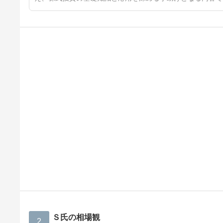
Ｓ氏の相場観
2