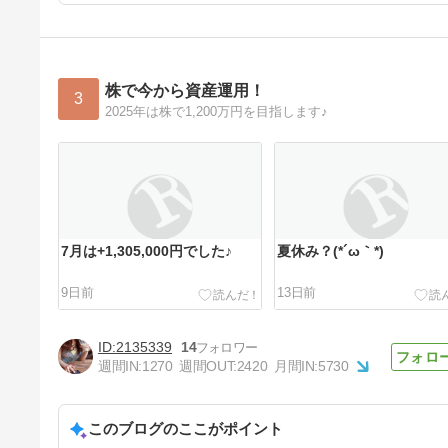
株で今から資産運用！
3
2025年は株で1,200万円を目指します♪
7月は+1,305,000円でした♪
夏休み？(*´ω｀*)
9日前
13日前
2135339
14
週間IN:
1270
週間OUT:
2420
月間IN:
5730
このブログのここがポイント
3連休の予定