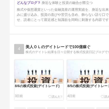
身近な体験と投資の融合が際立つ
23日前
株式や仮想通貨といった金融資産の運用実績を、身近な出来
みに盛り込み、投資の喜びや苦労も含め、飾らない語り口で
せ、読者にとって親近感と知識欲を同時に刺激する内容です
美人ＯＬのデイトレードで100億稼ぐ
4
株式のデイトレ結果を日々公開する株式投資日記ブログで
8/6の株式投資(デイトレード)
8/5の株式投資(デイトレー
3日前
4日前