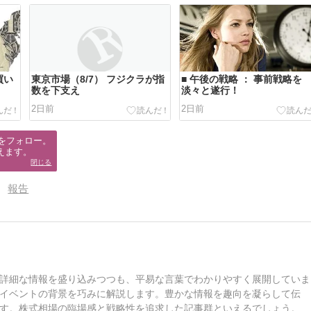
買い
東京市場（8/7） フジクラが指
■ 午後の戦略 ： 事前戦略を
数を下支え
淡々と遂行！
2日前
2日前
をフォロー。

えます。
閉じる
報告
詳細な情報を盛り込みつつも、平易な言葉でわかりやすく展開していま
イベントの背景を巧みに解説します。豊かな情報を趣向を凝らして伝
す。株式相場の臨場感と戦略性を追求した記事群といえるでしょう。