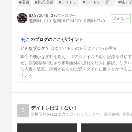
#投資
#株式投資
#デイトレ
#デイトレーダー
#株デ
972048
275
週間IN:
1010
週間OUT:
24320
月間IN:
3740
8/3の株式投資(デイトレード)
このブログのここがポイント
6日前
日次デイトレの細部にこだわる手法
株価の細かな変動を捉え、リアルタイムの取引記録を通じて
ぜ、個別銘柄の動きや市場全体の流れを巧みに解説。リアル
な内容を追究。読者が自らの投資スタイルに磨きをかけるこ
ている。
デイトレは甘くない！
5
信用取引をほぼ全力で日々行っています。活況銘柄、新興