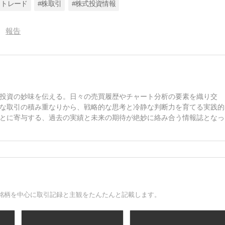
イトレード
#株取引
#株式投資情報
報告
投資の妙味を伝える。日々の売買履歴やチャート分析の要素を織り交
な取引の積み重なりから、戦略的な思考と冷静な判断力を育てる実践的
とに寄与する、過去の実績と未来の期待が絶妙に絡み合う情報誌となっ
銘柄を中心に取引記録と主観をたんたんと記載します。