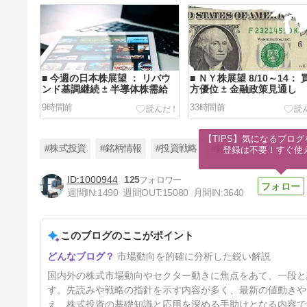
■ 今週の日本株展望 ： リバウ
■ ＮＹ株展望 8/10～14： 
ンド基調継続 ± 半導体株需給
方優位 ± 金融政策見通し
9時間前
33時間前
【TIPS】気になるブログ
#株式投資
#銘柄情報
#投資戦略
#銘柄
登録は不要！すぐ使
1000944
125
週間IN:
1490
週間OUT:
15080
月間IN:
3640
★ 本日の戦略 ： 続・クールダ
ウン戦略で建て直し！
このブログのここがポイント
3日前
市場動向を的確に分析した鋭い解説
国内外の株式市場動向やセクター動きに焦点をあて、一段と
す。先読みや戦略の指針を示す内容が多く、最新の値動きや
え、株式投資の基礎知識と応用を深める手助けとなる内容で