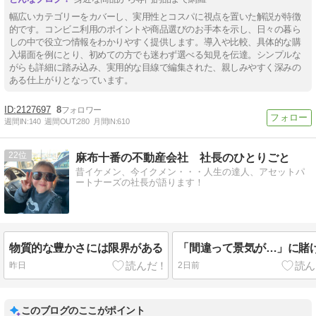
幅広いカテゴリーをカバーし、実用性とコスパに視点を置いた解説が特徴
的です。コンビニ利用のポイントや商品選びのお手本を示し、日々の暮ら
しの中で役立つ情報をわかりやすく提供します。導入や比較、具体的な購
入場面を例にとり、初めての方でも迷わず選べる知見を伝達。シンプルな
がらも詳細に踏み込み、実用的な目線で編集された、親しみやすく深みの
ある仕上がりとなっています。
2127697
8
週間IN:
140
週間OUT:
280
月間IN:
610
22
麻布十番の不動産会社 社長のひとりごと
昔イケメン、今イクメン・・・人生の達人、アセットパ
ートナーズの社長が語ります！
物質的な豊かさには限界がある
「間違って景気が…」に賭
昨日
2日前
このブログのここがポイント