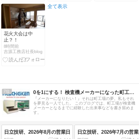
全て表示
花火大会は中
止？！
8時間前
吉源工務店社長blog
7
0を1にする！ 検査機メーカーになった町工場のブログ
『メーカーになりたい！』それは町工場の夢。私もそれ
を夢見る一人でした。 このブログでは、町工場が検査機
メーカーとなるまでに経験した出来事などを書き留めま
す。
日立技研、2026年8月の営業日
日立技研、2026年7月の営