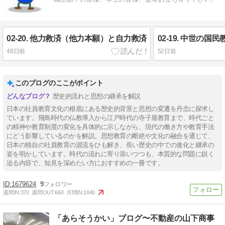
02-20. 他力救済（他力本願）と自力救済
02-19. 中世の
48日前
52日前
このブログのここがポイント
歴史的流れと思想の継承を解説
日本の社員教育文化の根底にある歴史的背景と思想の変遷を丹念に探求し
ています。飛鳥時代の仏教導入から江戸時代の寺子屋教育まで、時代ごと
の精神や教育制度の変化を具体的に示しながら、現代の働き方や教育手法
にどう影響しているのかを解説。思想教育の断絶や文化の融合を通じて、
日本の独自の社員教育の源流をひも解き、長い歴史の中での進化と継承の
姿を明かしています。時代の流れに寄り添いつつも、本質的な問題に鋭く
迫る内容で、知見を深めたい方におすすめの一冊です。
1679624
9
週間IN:
370
週間OUT:
660
月間IN:
1840
6
「あらそうかい」ブログ〜不動産の山下商事