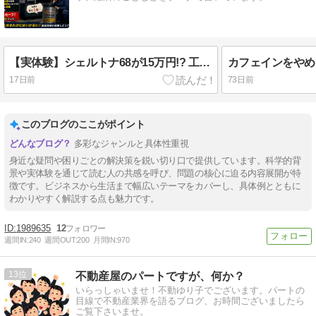
【実体験】シェルトナ68が15万円!? 工作機械用摺動面油の供給不足と異常高騰、その後の価格を解説
17日前
73日前
このブログのここがポイント
多彩なジャンルと具体性重視
身近な疑問や困りごとの解決策を鋭い切り口で提供しています。科学的背
景や実体験を通じて読む人の共感を呼び、問題の核心に迫る内容展開が特
徴です。ビジネスから生活まで幅広いテーマをカバーし、具体例とともに
わかりやすく解説する点も魅力です。
1989635
12
週間IN:
240
週間OUT:
200
月間IN:
970
13
不動産屋のパートですが、何か？
いらっしゃいませ！不動ゆり子でございます。パートの
目線で不動産業界を語るブログ、お時間ございましたら
ご覧下さいませ。