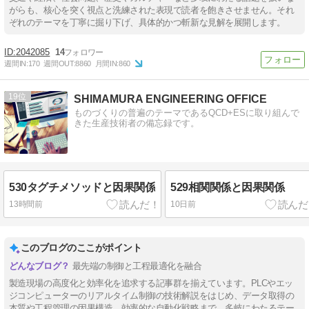
がらも、核心を突く視点と洗練された表現で読者を飽きさせません。それ
ぞれのテーマを丁寧に掘り下げ、具体的かつ斬新な見解を展開します。
2042085
14
週間IN:
170
週間OUT:
8860
月間IN:
860
19
SHIMAMURA ENGINEERING OFFICE
ものづくりの普遍のテーマであるQCD+ESに取り組んで
きた生産技術者の備忘録です。
530タグチメソッドと因果関係
529相関関係と因果関係
13時間前
10日前
このブログのここがポイント
最先端の制御と工程最適化を融合
製造現場の高度化と効率化を追求する記事群を揃えています。PLCやエッ
ジコンピューターのリアルタイム制御の技術解説をはじめ、データ取得の
本質や工程管理の因果構造、効率的な自動化戦略まで、多岐にわたるテー