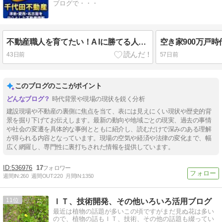
ブログで・・・
不動産職人を育てたい！A Iに勝てる人材とは（No.2624）
43日前
57日前
このブログのここがポイント
時代背景や現場の現状を鋭く分析
建設現場や不動産の裏側に焦点を当て、表には見えにくい現状や歴史的背
景を掘り下げてお伝えします。最新の動向や地域ごとの現実、過去の事情
や社会の変遷を具体的な事例とともに紹介し、読むだけで深みのある理解
が得られる内容となっています。現場の空気や経済や法律の変化まで、幅
広く網羅し、専門性に裏打ちされた情報を提供しています。
536976
17
週間IN:
260
週間OUT:
220
月間IN:
1350
11
ＩＴ、技術開発、その他いろいろ活用ブログ
最近は植物の話題が多いこの頃ですがまだ見ぬ花は多い
ので、植物の話もＩＴ、技術、その他の話題も綴ってい