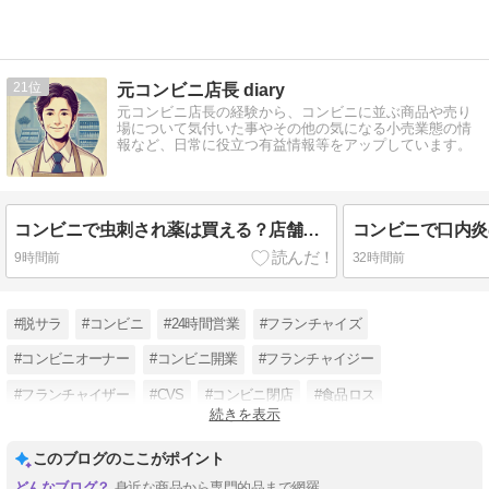
21
元コンビニ店長 diary
元コンビニ店長の経験から、コンビニに並ぶ商品や売り
場について気付いた事やその他の気になる小売業態の情
報など、日常に役立つ有益情報等をアップしています。
コンビニで虫刺され薬は買える？店舗別の取扱い・深夜の探し方と選び方
9時間前
32時間前
#脱サラ
#コンビニ
#24時間営業
#フランチャイズ
#コンビニオーナー
#コンビニ開業
#フランチャイジー
#フランチャイザー
#CVS
#コンビニ閉店
#食品ロス
続きを表示
#コンビニ経営
このブログのここがポイント
身近な商品から専門的品まで網羅