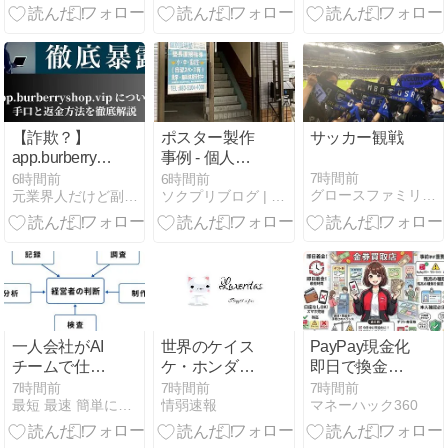
めに🎵 犬語も
猫語も動物
語！？
【詐欺？】
ポスター製作
サッカー観戦
app.burberryshop.vip
事例 - 個人指
の評判と出金
導塾受付ポス
7時間前
6時間前
6時間前
グロースファミリーハウス
元業界人だけど副業商材のこと全部暴露します｜
ソクプリブログ | 大判印刷・ポスター印刷専門店
できない実態
ター
を元業者が暴
露！Berrypax
は危険な投資
詐欺か？
一人会社がAI
世界のケイス
PayPay現金化
チームで仕事
ケ・ホンダ
即日で換金す
の限界を超え
「ラーメン
る方法！時
7時間前
7時間前
7時間前
最短 最速 簡単に中国輸入で月商500万を稼ぐ方法
情弱速報
マネーハック360
る方法｜役割
700円は安す
間・口座なし
分担と管理の
ぎる！2000円
でも可能？
基本
にするべき」