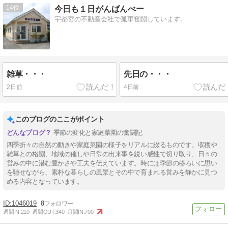
14
今日も１日がんばんべー
宇都宮の不動産会社で孤軍奮闘しています。
雑草・・・
先日の・・・
2日前
4日前
このブログのここがポイント
季節の変化と家庭菜園の奮闘記
四季折々の自然の動きや家庭菜園の様子をリアルに綴るものです。収穫や
雑草との格闘、地域の催しや日常の出来事を鋭い感性で切り取り、日々の
営みの中に潜む豊かさや工夫を伝えています。時には季節の移ろいに思い
を馳せながら、素朴な暮らしの風景とその中で育まれる営みを静かに見つ
める内容となっています。
1046019
8
週間IN:
210
週間OUT:
340
月間IN:
700