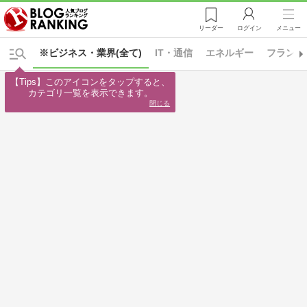
リーダー
ログイン
メニュー
※ビジネス・業界(全て)
IT・通信
エネルギー
フランチ
【Tips】このアイコンをタップすると、

カテゴリ一覧を表示できます。
閉じる