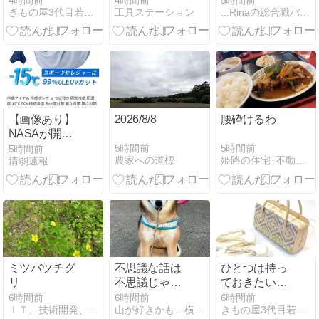
4時間前
4時間前
5時間前
きもの屋3代目若だんなの徒然日記
工具ステーション
...Rinaの総合職バリキャリ女子Life...
めて。「七五
詳細レビュー
プパンツが良
三親子お見立
すぎる件
て会 開催中で
す。」
【画像あり】
2026/8/8
腰砕けるわ
NASAが開
発、着るだけ
5時間前
5時間前
5時間前
農家への道標
姫路の住宅･不動産:天マ屋『三代目奮闘記』
情弱速報
で瞬時に
「-15℃冷却」
する冷感ポン
チョ3,980円！
ミツバツチグ
不思議な話は
ひとつは持っ
リ
不思議じゃな
ておきたい
いかも☆ 声を
「利休バッ
6時間前
6時間前
6時間前
ＩＴ、技術開発、その他いろいろ活用ブログ
山が好きかも…横浜スイートハッピー
きもの屋3代目若だんなの徒然日記
聴くにはお早
グ」の魅力