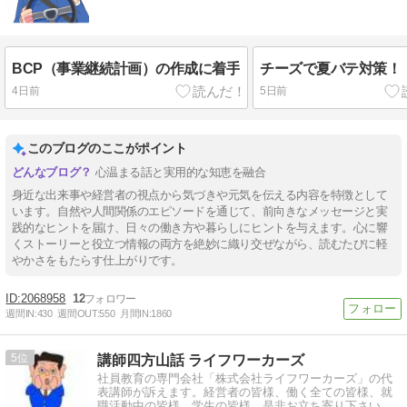
BCP（事業継続計画）の作成に着手
チーズで夏バテ対策！
4日前
5日前
このブログのここがポイント
心温まる話と実用的な知恵を融合
身近な出来事や経営者の視点から気づきや元気を伝える内容を特徴として
います。自然や人間関係のエピソードを通じて、前向きなメッセージと実
践的なヒントを届け、日々の働き方や暮らしにヒントを与えます。心に響
くストーリーと役立つ情報の両方を絶妙に織り交ぜながら、読むたびに軽
やかさをもたらす仕上がりです。
2068958
12
週間IN:
430
週間OUT:
550
月間IN:
1860
5
講師四方山話 ライフワーカーズ
社員教育の専門会社「株式会社ライフワーカーズ」の代
表講師が訴えます。経営者の皆様、働く全ての皆様、就
職活動中の皆様、学生の皆様、是非お立ち寄り下さい。