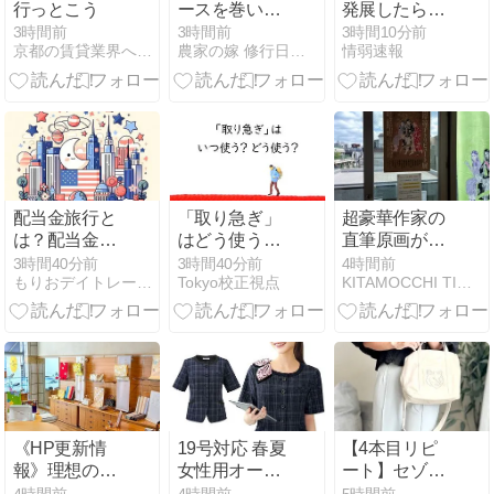
行っとこう
ースを巻いた
発展したらお
り
前らは皆クビ
3時間前
3時間前
3時間10分前
京都の賃貸業界へ・・・『真っ向勝負』ログ
農家の嫁 修行日記＠和歌山
情弱速報
になるわ」→
未だかつてAI
のせいで失業
したG民が0人
の理由
配当金旅行と
「取り急ぎ」
超豪華作家の
は？配当金だ
はどう使う？
直筆原画が一
けで旅費をま
いつ使う？｜
堂に！ なのに
3時間40分前
3時間40分前
4時間前
もりおデイトレード日記
Tokyo校正視点
KITAMOCCHI TIMES
かなう考え方
失礼にならな
無料！！ 「山
と始め方を解
い使い方と言
岸涼子トリビ
説
い換え例
ュート展」
《HP更新情
19号対応 春夏
【4本目リピ
報》理想の七
女性用オーバ
ート】セゾパ
五三を追い求
ーブラウスの
ピのスカラッ