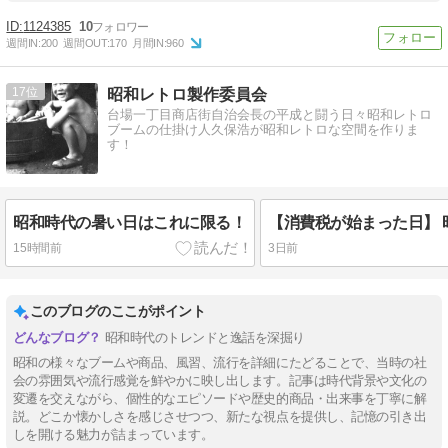
1124385
10
週間IN:
200
週間OUT:
170
月間IN:
960
17
昭和レトロ製作委員会
台場一丁目商店街自治会長の平成と闘う日々昭和レトロ
ブームの仕掛け人久保浩が昭和レトロな空間を作りま
す！
昭和時代の暑い日はこれに限る！
15時間前
3日前
このブログのここがポイント
昭和時代のトレンドと逸話を深掘り
昭和の様々なブームや商品、風習、流行を詳細にたどることで、当時の社
会の雰囲気や流行感覚を鮮やかに映し出します。記事は時代背景や文化の
変遷を交えながら、個性的なエピソードや歴史的商品・出来事を丁寧に解
説。どこか懐かしさを感じさせつつ、新たな視点を提供し、記憶の引き出
しを開ける魅力が詰まっています。