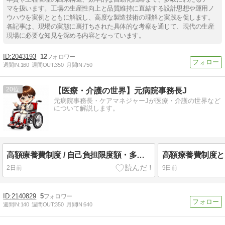
マを扱います。工場の生産性向上と品質維持に直結する設計思想や運用ノ
ウハウを実例とともに解説し、高度な製造技術の理解と実践を促します。
各記事は、現場の実態に裏打ちされた具体的な考察を通じて、現代の生産
現場に必要な知見を深める内容となっています。
2043193
12
週間IN:
160
週間OUT:
350
月間IN:
750
20
【医療・介護の世界】元病院事務長J
元病院事務長・ケアマネジャーJが医療・介護の世界など
について解説します。
高額療養費制度 / 自己負担限度額・多数回該当比較！2026年8月改正 更に2027年8月改正 段階的引き上げ！
2日前
9日前
2140829
5
週間IN:
140
週間OUT:
350
月間IN:
640