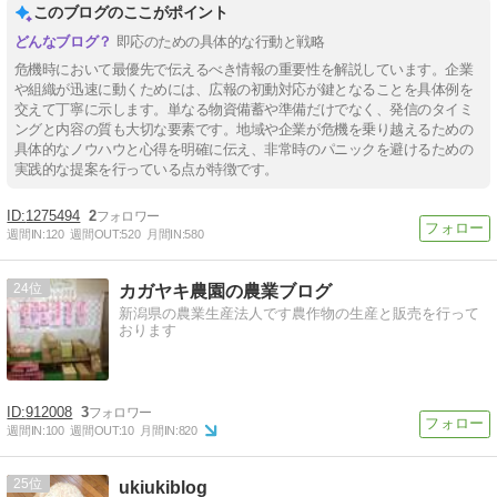
このブログのここがポイント
即応のための具体的な行動と戦略
危機時において最優先で伝えるべき情報の重要性を解説しています。企業
や組織が迅速に動くためには、広報の初動対応が鍵となることを具体例を
交えて丁寧に示します。単なる物資備蓄や準備だけでなく、発信のタイミ
ングと内容の質も大切な要素です。地域や企業が危機を乗り越えるための
具体的なノウハウと心得を明確に伝え、非常時のパニックを避けるための
実践的な提案を行っている点が特徴です。
1275494
2
週間IN:
120
週間OUT:
520
月間IN:
580
24
カガヤキ農園の農業ブログ
新潟県の農業生産法人です農作物の生産と販売を行って
おります
912008
3
週間IN:
100
週間OUT:
10
月間IN:
820
25
ukiukiblog