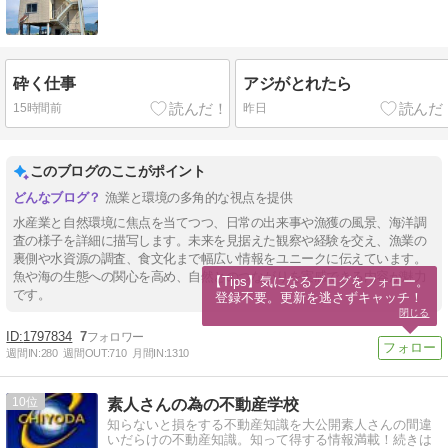
砕く仕事
アジがとれたら
15時間前
昨日
このブログのここがポイント
漁業と環境の多角的な視点を提供
水産業と自然環境に焦点を当てつつ、日常の出来事や漁獲の風景、海洋調
査の様子を詳細に描写します。未来を見据えた観察や経験を交え、漁業の
裏側や水資源の調査、食文化まで幅広い情報をユニークに伝えています。
魚や海の生態への関心を高め、自然とのつながりを実感できる内容が魅力
【Tips】気になるブログをフォロー。

です。
登録不要。更新を逃さずキャッチ！
閉じる
1797834
7
週間IN:
280
週間OUT:
710
月間IN:
1310
10
素人さんの為の不動産学校
知らないと損をする不動産知識を大公開素人さんの間違
いだらけの不動産知識。知って得する情報満載！続きは