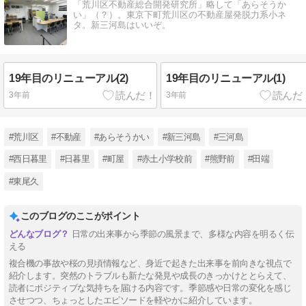
「荒川区不動産総合開発研究所」略して「あらそうか
い」（？）。東京下町荒川区の不動産屋発脱力系小ネ
タ。新三河島はいいぞ。
19年目のリニューアル(2)
19年目のリニューアル(1)
3年前
3年前
#荒川区
#不動産
#あらそうかい
#新三河島
#三河島
#西日暮里
#日暮里
#町屋
#赤土小学校前
#熊野前
#田端
#東尾久
このブログのここがポイント
日常の出来事から季節の風景まで、多様な内容を明るく伝
える
複合機の事故や桜の見頃情報など、身近で起きた出来事を前向きな視点で
紹介します。突然のトラブルも新たな発見や成長のきっかけととらえて、
読者にポジティブな気持ちを届ける内容です。季節感や日常の変化を感じ
させつつ、ちょっとしたエピソードを軽やかに紹介しています。