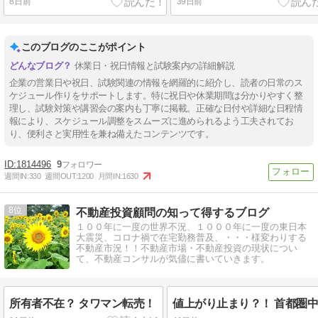
8日前
39日前
このブログのここがポイント
休業日・祝日情報と試験案内の詳細解説
企業の営業日や祝日、試験関連の情報を網羅的に紹介し、読者の日常のス
ケジュール作りをサポートします。特に祝日や休業期間は分かりやすく整
理し、試験対策や講習会の案内も丁寧に掲載。正確な日付や詳細な日程情
報により、スケジュール調整をスムーズに進められるよう工夫されてお
り、便利さと実用性を兼ね備えたコンテンツです。
1814496
9
週間IN:
330
週間OUT:
1200
月間IN:
1630
8
不動産投資顧問の知って得するブログ
１００年に一度の世界不況、１０００年に一度の東日本
大震災、コロナ禍で在宅勤務普及、・・・様変わりする
不動産市況！！不動産市場・不動産投資の現状につい
て、不動産コンサルが気儘に書いていきます。
所有者不在？ タワマン転売！