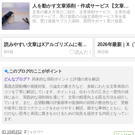
15
人を動かす文章添削・作成サービス【文章専門サービス】
文章の書き方等のご紹介。文章添削サービス、文章作成
代行サービス、受け放題の小論文添削サービス等を提
供。受け放題サブスク添削、質問サポート受け放題。
読みやすい文章はXアルゴリズムに有利？インプレッションが伸びる理由を解説
8日前
26日前
このブログのここがポイント
具体的な添削ポイントと評価の差を解説
看護志望動機や面接対策、小論文の書き方など、多岐にわたる文章表現の
コツを丁寧に解説しています。ポイントは、伝わり方の工夫と一貫性の保
持にあり、実践的な添削例を通じて、文章の精度向上を図る方法を紹介し
ています。また、志望動機の評価基準や面接時の回答の整合性など、受験
や進学に役立つテクニックをわかりやすく解説。膨大な事例とともに、む
だのない思考と表現に磨きをかけるための知見を提供する内容となってい
ます。
1045152
2