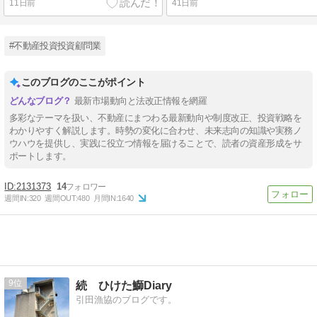
11日前
41日前
#不動産投資投資顧問業
このブログのここがポイント
最新市場動向と法改正情報を網羅
多彩なテーマを扱い、不動産にまつわる最新動向や制度改正、投資戦略を
わかりやすく解説します。時勢の変化に合わせ、未来志向の知識や実務ノ
ウハウを提供し、実践に役立つ情報を届けることで、読者の資産形成をサ
ポートします。
2131373
14
週間IN:
320
週間OUT:
480
月間IN:
1640
9
続 ひけた鰤Diary
引田漁協のブログです。