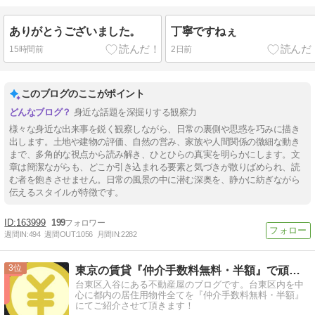
ありがとうございました。
丁寧ですねぇ
15時間前
2日前
このブログのここがポイント
身近な話題を深掘りする観察力
様々な身近な出来事を鋭く観察しながら、日常の裏側や思惑を巧みに描き
出します。土地や建物の評価、自然の営み、家族や人間関係の微細な動き
まで、多角的な視点から読み解き、ひとひらの真実を明らかにします。文
章は簡潔ながらも、どこか引き込まれる要素と気づきが散りばめられ、読
む者を飽きさせません。日常の風景の中に潜む深奥を、静かに紡ぎながら
伝えるスタイルが特徴です。
163999
199
週間IN:
494
週間OUT:
1056
月間IN:
2282
3
東京の賃貸『仲介手数料無料・半額』で頑張る不動産屋さん
台東区入谷にある不動産屋のブログです。台東区内を中
心に都内の居住用物件全てを『仲介手数料無料・半額』
にてご紹介させて頂きます！