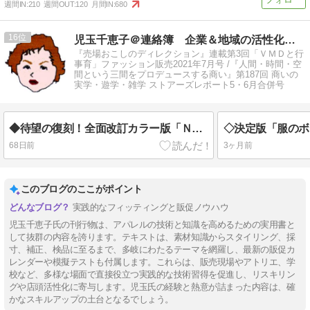
週間IN:
210
週間OUT:
120
月間IN:
680
16
児玉千恵子＠連絡簿 企業＆地域の活性化プロデューサー
『売場おこしのディレクション』連載第3回「ＶＭＤと行
事育」ファッション販売2021年7月号 /『人間・時間・空
間という三間をプロデュースする商い』第187回 商いの
実学・遊学・雑学 ストアーズレポート5・6月合併号
◆待望の復刻！全面改訂カラー版「ＮＥＷ 魅せるお店のＶＭＤ」発売！
68日前
3ヶ月前
このブログのここがポイント
実践的なフィッティングと販促ノウハウ
児玉千恵子氏の刊行物は、アパレルの技術と知識を高めるための実用書と
して抜群の内容を誇ります。テキストは、素材知識からスタイリング、採
寸、補正、検品に至るまで、多岐にわたるテーマを網羅し、最新の販促カ
レンダーや模擬テストも付属します。これらは、販売現場やアトリエ、学
校など、多様な場面で直接役立つ実践的な技術習得を促進し、リスキリン
グや店頭活性化に寄与します。児玉氏の経験と熱意が詰まった内容は、確
かなスキルアップの土台となるでしょう。