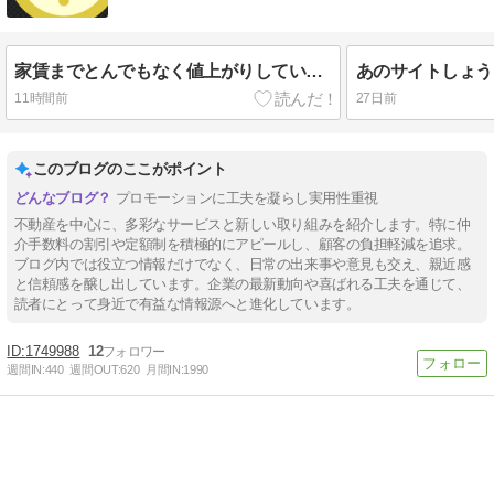
家賃までとんでもなく値上がりしていますね．．．
11時間前
27日前
このブログのここがポイント
プロモーションに工夫を凝らし実用性重視
不動産を中心に、多彩なサービスと新しい取り組みを紹介します。特に仲
介手数料の割引や定額制を積極的にアピールし、顧客の負担軽減を追求。
ブログ内では役立つ情報だけでなく、日常の出来事や意見も交え、親近感
と信頼感を醸し出しています。企業の最新動向や喜ばれる工夫を通じて、
読者にとって身近で有益な情報源へと進化しています。
1749988
12
週間IN:
440
週間OUT:
620
月間IN:
1990