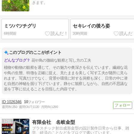
きます。
ミツバツチグリ
セキレイの後ろ姿
6時間前
30時間前
このブログのここがポイント
花や鳥の微細な観察と写し方の工夫
植物や動物の観察を通じて、その魅力や奥深さを伝えています。繊細な花
や鳥の生態、特徴を正確に捉え、見たままを美しく写す工夫が随所に見ら
れます。写真だけでなく、背景や環境に対する洞察も深く、日常の中に潜
む自然の神秘を掘り下げています。静かに観察しながら、自然の不思議な
姿を丁寧に伝えることを目指した内容です。
1026346
10
週間IN:
250
週間OUT:
1120
月間IN:
1290
12
有限会社 名岐金型
プラスチック射出成形金型の設計製作日常から仕事、雑
学、経済のことなどをブログで書いています。