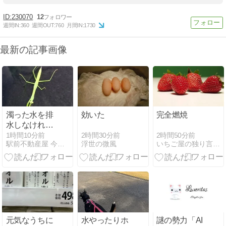
230070
12
週間IN:
360
週間OUT:
760
月間IN:
1730
最新の記事画像
濁った水を排
効いた
完全燃焼
水しなければ
綺麗な水は入
2時間30分前
2時間50分前
1時間10分前
浮世の微風
いちご屋の独り言 “雪の中で育つ越後姫”
駅前不動産屋 今日の敵は未来の恩人
って来ない
元気なうちに
水やったりホ
謎の勢力「AI