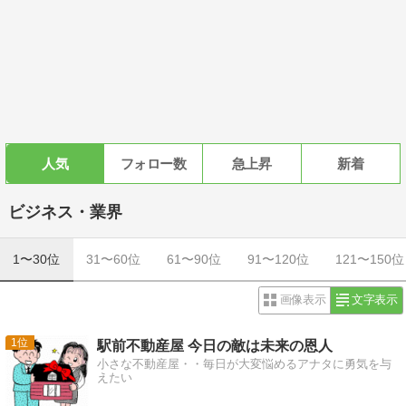
人気
フォロー数
急上昇
新着
ビジネス・業界
1〜30位
31〜60位
61〜90位
91〜120位
121〜150位
画像表示
文字表示
1
駅前不動産屋 今日の敵は未来の恩人
小さな不動産屋・・毎日が大変悩めるアナタに勇気を与
えたい