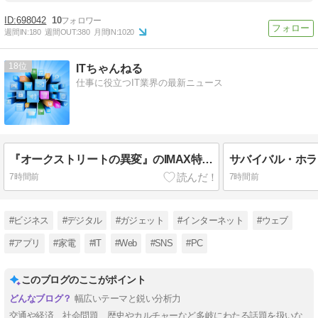
698042
10
週間IN:
180
週間OUT:
380
月間IN:
1020
18
ITちゃんねる
仕事に役立つIT業界の最新ニュース
『オークストリートの異変』のIMAX特別予告映像と入場者特典情報、新場面写真7点が公開
7時間前
7時間前
#ビジネス
#デジタル
#ガジェット
#インターネット
#ウェブ
#アプリ
#家電
#IT
#Web
#SNS
#PC
このブログのここがポイント
幅広いテーマと鋭い分析力
交通や経済、社会問題、歴史やカルチャーなど多岐にわたる話題を扱いな