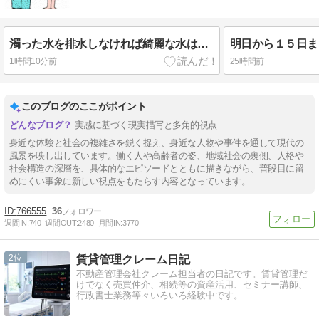
濁った水を排水しなければ綺麗な水は入って来ない
明日から１５日ま
1時間10分前
25時間前
このブログのここがポイント
実感に基づく現実描写と多角的視点
身近な体験と社会の複雑さを鋭く捉え、身近な人物や事件を通して現代の
風景を映し出しています。働く人や高齢者の姿、地域社会の裏側、人格や
社会構造の深層を、具体的なエピソードとともに描きながら、普段目に留
めにくい事象に新しい視点をもたらす内容となっています。
766555
36
週間IN:
740
週間OUT:
2480
月間IN:
3770
2
賃貸管理クレーム日記
不動産管理会社クレーム担当者の日記です。賃貸管理だ
けでなく売買仲介、相続等の資産活用、セミナー講師、
行政書士業務等々いろいろ経験中です。