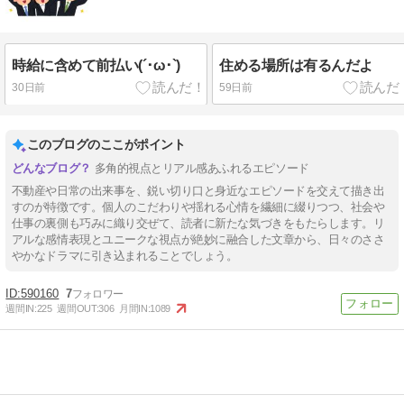
時給に含めて前払い(´･ω･`)
住める場所は有るんだよ
30日前
59日前
このブログのここがポイント
多角的視点とリアル感あふれるエピソード
不動産や日常の出来事を、鋭い切り口と身近なエピソードを交えて描き出
すのが特徴です。個人のこだわりや揺れる心情を繊細に綴りつつ、社会や
仕事の裏側も巧みに織り交ぜて、読者に新たな気づきをもたらします。リ
アルな感情表現とユニークな視点が絶妙に融合した文章から、日々のささ
やかなドラマに引き込まれることでしょう。
590160
7
週間IN:
225
週間OUT:
306
月間IN:
1089