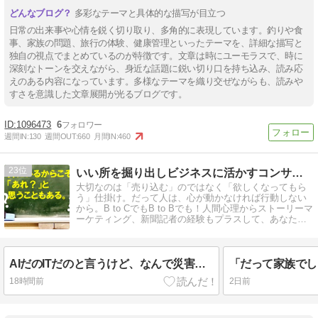
多彩なテーマと具体的な描写が目立つ
日常の出来事や心情を鋭く切り取り、多角的に表現しています。釣りや食
事、家族の問題、旅行の体験、健康管理といったテーマを、詳細な描写と
独自の視点でまとめているのが特徴です。文章は時にユーモラスで、時に
深刻なトーンを交えながら、身近な話題に鋭い切り口を持ち込み、読み応
えのある内容になっています。多様なテーマを織り交ぜながらも、読みや
すさを意識した文章展開が光るブログです。
1096473
6
週間IN:
130
週間OUT:
660
月間IN:
460
23
いい所を掘り出しビジネスに活かすコンサルタント・堀のブログ
大切なのは「売り込む」のではなく「欲しくなってもら
う」仕掛け。だって人は、心が動かなければ行動しない
から。B to CでもB to Bでも！人間心理からストーリーマ
ーケティング、新聞記者の経験もプラスして、あなたの
ビジネスを応援します。
AIだのITだのと言うけど、なんで災害対応だけ昭和のまま？
18時間前
2日前