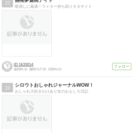
熱発夢遊病ナイト
22
暇潰しに最適！ライター持ち回りネタサイト
1633014
週間IN:
10
週間OUT:
30
月間IN:
20
シロウトおしゃれジャーナルWOW！
23
おしゃれ大好きわけあり女のおもしろ日記