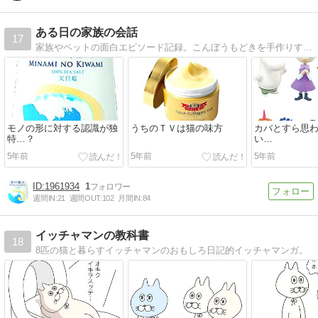
ある日の家族の会話
17
家族やペットの面白エピソード記録。こんぼうもどきを手作りする兄弟や猫と肉を間違える祖母など面白家族の日常です。
モノの形に対する認識が独
うちのＴＶは猫の味方
カバとすら思
特…？
い…
5年前
5年前
5年前
1961934
1
週間IN:
21
週間OUT:
102
月間IN:
84
イッチャマンの教科書
18
8匹の猫と暮らすイッチャマンのおもしろ日記的イッチャマンガ。