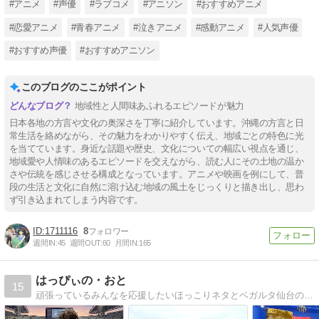
#アニメ
#声優
#ラブコメ
#アニソン
#おすすめアニメ
#恋愛アニメ
#青春アニメ
#泣きアニメ
#感動アニメ
#人気声優
#おすすめ声優
#おすすめアニソン
このブログのここがポイント
地域性と人間味あふれるエピソードが魅力
日本各地の方言や文化の奥深さを丁寧に紹介しています。沖縄の方言と日
常生活を絡めながら、その魅力をわかりやすく伝え、地域ごとの特色に光
を当てています。身近な話題や歴史、文化についての幅広い視点を通じ、
地域愛や人情味のあるエピソードを交えながら、読む人にその土地の温か
さや伝統を感じさせる構成となっています。アニメや映画を例にして、普
段の生活と文化に自然に溶け込む地域の風土をじっくりと描き出し、思わ
ず引き込まれてしまう内容です。
1711116
8
週間IN:
45
週間OUT:
60
月間IN:
165
はっぴぃの・おと
15
頑張っているみんなを応援したいほっこりネタとベガルタ仙台の応援ネタを中心に、読んだ人が今日も一日頑張れるようなサイトを目指しています