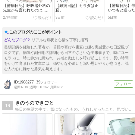
【難病日記】呼吸器外科の
【難病日記】カラダは正
【難病日記】
先生から言われたのは…。
直。
いつもと違っ
27時間前
3日前
5日前
このブログのここがポイント
リアルな病状と心情を丁寧に描写
長期闘病を経験した著者が、苦難や喜びを素直に綴る実感豊かな日記風ブ
ログです。病気や副作用の詳細から日常のささいな出来事まで、時にユー
モラスに、時に静かに綴られ、共感と励ましを呼び起こします。長い時間
をかけて育まれた文章には、穏やかな心遣いと深い思いやりが息づき、読
む人の心に静かな勇気を与えます。
1908277
39
週間IN:
18
週間OUT:
362
月間IN:
71
きのうのできごと
19
毎日の生活の中で、気になったもの、うれしかったこと、気づいたことなどを紹介します。