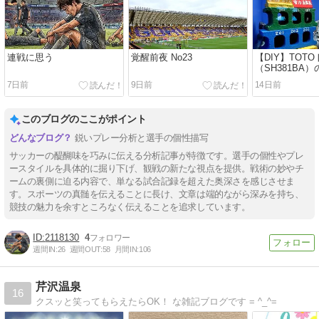
連戦に思う
覚醒前夜 No23
【DIY】TOT
（SH381BA
ろ水漏れを自
7日前
9日前
14日前
の原因にたど
交換パーツま
このブログのここがポイント
鋭いプレー分析と選手の個性描写
サッカーの醍醐味を巧みに伝える分析記事が特徴です。選手の個性やプレ
ースタイルを具体的に掘り下げ、観戦の新たな視点を提供。戦術の妙やチ
ームの裏側に迫る内容で、単なる試合記録を超えた奥深さを感じさせま
す。スポーツの真髄を伝えることに長け、文章は端的ながら深みを持ち、
競技の魅力を余すところなく伝えることを追求しています。
2118130
4
週間IN:
26
週間OUT:
58
月間IN:
106
芹沢温泉
16
クスッと笑ってもらえたらOK！ な雑記ブログです = ^_^=