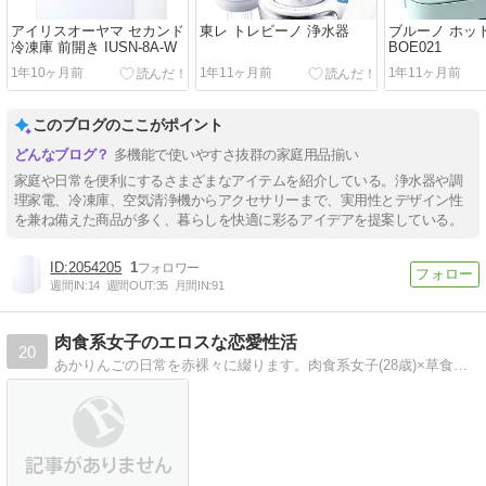
アイリスオーヤマ セカンド
東レ トレビーノ 浄水器
ブルーノ ホッ
冷凍庫 前開き IUSN-8A-W
BOE021
1年10ヶ月前
1年11ヶ月前
1年11ヶ月前
このブログのここがポイント
多機能で使いやすさ抜群の家庭用品揃い
家庭や日常を便利にするさまざまなアイテムを紹介している。浄水器や調
理家電、冷凍庫、空気清浄機からアクセサリーまで、実用性とデザイン性
を兼ね備えた商品が多く、暮らしを快適に彩るアイデアを提案している。
2054205
1
週間IN:
14
週間OUT:
35
月間IN:
91
肉食系女子のエロスな恋愛性活
20
あかりんごの日常を赤裸々に綴ります。肉食系女子(28歳)×草食系男子(27歳)の恋愛模様のすべてをご覧ください