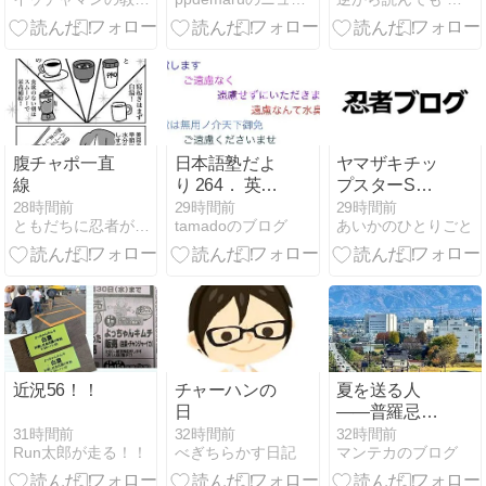
れたのは…。
OPEN RUN
コートを着せ
PRO2」で音
られて一気に
楽を楽しみな
やる気をなく
がら周囲の音
す犬
も聞こえる
腹チャポ一直
日本語塾だよ
ヤマザキチッ
線
り 264． 英語
プスターSの
で教える日本
りしお味の日
28時間前
29時間前
29時間前
ともだちに忍者が多い人のブログ
tamadoのブログ
あいかのひとりごと
語（4）
常
近況56！！
チャーハンの
夏を送る人
日
——普羅忌に
思ふ
31時間前
32時間前
32時間前
Run太郎が走る！！
べぎちらかす日記
マンテカのブログ