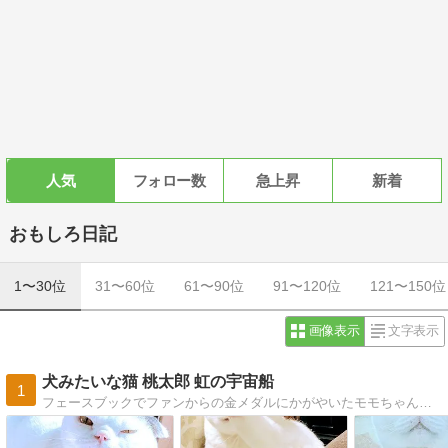
人気
フォロー数
急上昇
新着
おもしろ日記
1〜30位
31〜60位
61〜90位
91〜120位
121〜150位
画像表示
文字表示
犬みたいな猫 桃太郎 虹の宇宙船
1
フェースブックでファンからの金メダルにかがやいたモモちゃんの物語