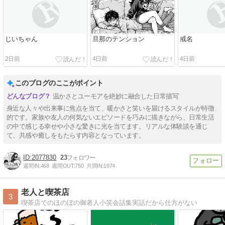
じいちゃん
旦那のテンション
戒名
2日前
4日前
4日前
このブログのここがポイント
温かさとユーモアを絶妙に融合した日常描写
身近な人々や出来事に焦点を当て、暖かさと笑いを届けるスタイルが特徴
的です。家族や友人の何気ないエピソードを巧みに描きながら、日常生活
の中で感じる幸せや小さな驚きに光を当てます。リアルな体験談を通じ
て、共感や癒しをもたらす内容となっています。
2077830
23
週間IN:
468
週間OUT:
750
月間IN:
1974
老人と喫茶店
3
喫茶店でのほのぼの御老人小笑会話集実話だから仕方がない