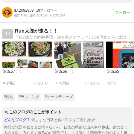
2092939
10
週間IN:
62
週間OUT:
170
月間IN:
294
Run太郎が走る！！
13
『Run太郎の酔醒夢譚』50を過ぎてマラソンに目覚めたRun太郎は走って飲めば人生ケセラセラ\(^o^)／
近況57！！
近況56！！
近況55！！
8時間前
31時間前
2日前
#料理
#ランニング
#オールディーズ
このブログのここがポイント
気ままな日常と食の工夫を丁寧に紹介
多様な話題を気ままに描きながら、日常の些細な出来事や趣味、食の楽し
み方を親しみやすく綴るのが特徴です。さり気なく季節感や旬のネタも盛