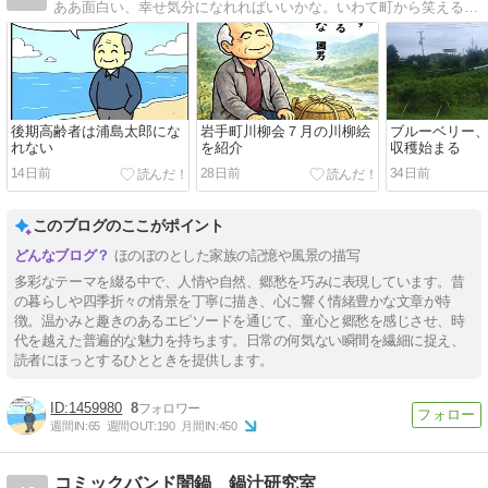
ああ面白い、幸せ気分になれればいいかな。いわて町から笑える話、悲しい話、怒る話を伝えます。
後期高齢者は浦島太郎にな
岩手町川柳会７月の川柳絵
ブルーベリー
れない
を紹介
収穫始まる
14日前
28日前
34日前
このブログのここがポイント
ほのぼのとした家族の記憶や風景の描写
多彩なテーマを綴る中で、人情や自然、郷愁を巧みに表現しています。昔
の暮らしや四季折々の情景を丁寧に描き、心に響く情緒豊かな文章が特
徴。温かみと趣きのあるエピソードを通じて、童心と郷愁を感じさせ、時
代を越えた普遍的な魅力を持ちます。日常の何気ない瞬間を繊細に捉え、
読者にほっとするひとときを提供します。
1459980
8
週間IN:
65
週間OUT:
190
月間IN:
450
コミックバンド闇鍋 鍋汁研究室