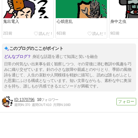
鬼出電入
心煩意乱
身中之虫
2日前
6日前
9日前
このブログのここがポイント
身近な話題を通じて知識と笑いを融合
日常の何気ない出来事を鋭く観察しつつ、その背後に潜む教訓や風趣を巧
みに織り交ぜています。針の小さな故障や親戚とのやりとり、季節の風物
詩を通じて、人生の哀歓や人間模様を軽妙に描写し、読めば誰もがふとし
た思案にふける構成となっています。短い文章ながらも、素朴な中に奥深
さを持ち、誰しもが共感できるエピソードが満載です。
1370796
10
週間IN:
370
週間OUT:
410
月間IN:
1660