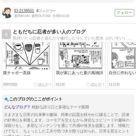
2138501
6
週間IN:
240
週間OUT:
350
月間IN:
1100
ともだちに忍者が多い人のブログ
6
気付いたら忍者と遊んだり修行したりしていた恵水（けいすい）の絵日記ブログです。 忍者って言っても人間なので、普通の生活もおもしろおかしく過ごしています。
腹チャポ一直線
我が家にあった夏の風物詩
自分に作れな
28時間前
6日前
11日前
このブログのここがポイント
軽妙な語り口と多様なテーマ展開
さまざまな日常の出来事や趣味、時事の話題を軽やかに綴ることで、読者
の好奇心を刺激します。ユーモアを交えながら身近なエピソードや趣味の
深掘りをし、多彩なコンテンツを通じて共感や発見を提案します。情報だ
けでなく、ちょっとした工夫や気づきが散りばめられ、日常を彩るヒント