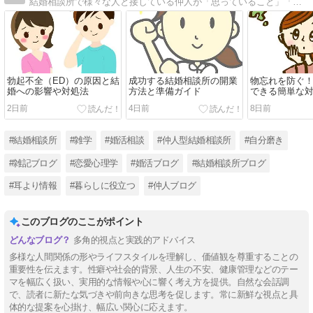
結婚相談所で様々な人と接している仲人が「思っていること」「気になる話題」「伝えたい情報」などを自由気ままにつぶやくブログです。
勃起不全（ED）の原因と結
成功する結婚相談所の開業
物忘れを防ぐ
婚への影響や対処法
方法と準備ガイド
できる簡単な
2日前
4日前
8日前
#結婚相談所
#雑学
#婚活相談
#仲人型結婚相談所
#自分磨き
#雑記ブログ
#恋愛心理学
#婚活ブログ
#結婚相談所ブログ
#耳より情報
#暮らしに役立つ
#仲人ブログ
このブログのここがポイント
多角的視点と実践的アドバイス
多様な人間関係の形やライフスタイルを理解し、価値観を尊重することの
重要性を伝えます。性癖や社会的背景、人生の不安、健康管理などのテー
マを幅広く扱い、実用的な情報や心に響く考え方を提供。自然な会話調
で、読者に新たな気づきや前向きな思考を促します。常に新鮮な視点と具
体的な提案を心掛け、幅広い関心に応えます。