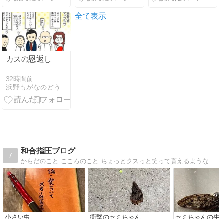
全て表示
カスの恩返し
32時間前
浜野もがなのどうしてこうなった
和合指圧ブログ
7
からだのこと こころのこと ちょっとクスっと笑って貰えるような？ 雑談です
小さい虫
衝撃のセミちゃん…
セミちゃんの