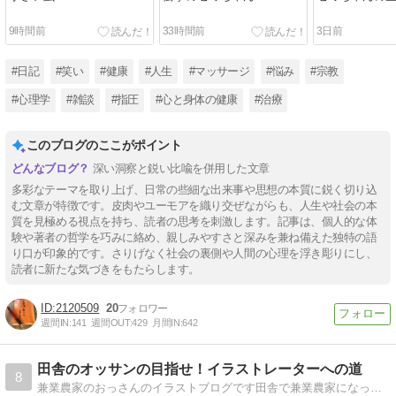
9時間前
33時間前
3日前
#日記
#笑い
#健康
#人生
#マッサージ
#悩み
#宗教
#心理学
#雑談
#指圧
#心と身体の健康
#治療
このブログのここがポイント
深い洞察と鋭い比喩を併用した文章
多彩なテーマを取り上げ、日常の些細な出来事や思想の本質に鋭く切り込
む文章が特徴です。皮肉やユーモアを織り交ぜながらも、人生や社会の本
質を見極める視点を持ち、読者の思考を刺激します。記事は、個人的な体
験や著者の哲学を巧みに絡め、親しみやすさと深みを兼ね備えた独特の語
り口が印象的です。さりげなく社会の裏側や人間の心理を浮き彫りにし、
読者に新たな気づきをもたらします。
2120509
20
週間IN:
141
週間OUT:
429
月間IN:
642
田舎のオッサンの目指せ！イラストレーターへの道
8
兼業農家のおっさんのイラストブログです田舎で兼業農家になったデザイン専門学校卒の男が書いたイラストを紹介していくブログ