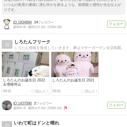
いつもの風景の裏側に潜む何かを探るような、観察眼と感性が光る仕上が
りです。
1934894
14
週間IN:
90
週間OUT:
165
月間IN:
390
しろたんフリーク
10
しろたん情報を発信していきます。夢はマザーガーデン全店制覇。
しろたんのお誕生日 2022
しろたんのお誕生日 2021
＆増殖停止
4年前
5年前
1437090
2
週間IN:
70
週間OUT:
160
月間IN:
250
いわて町はドンと晴れ
11