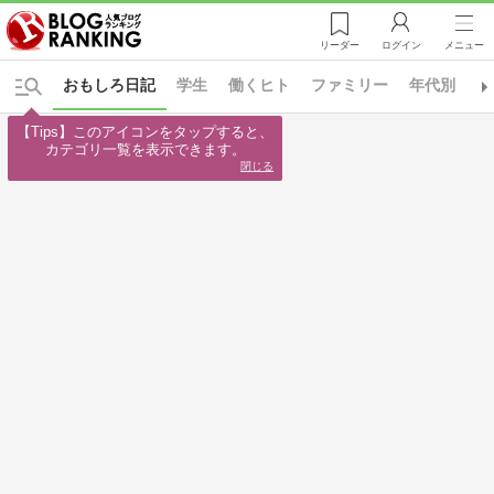
リーダー
ログイン
メニュー
おもしろ日記
学生
働くヒト
ファミリー
年代別
日
【Tips】このアイコンをタップすると、

カテゴリ一覧を表示できます。
閉じる