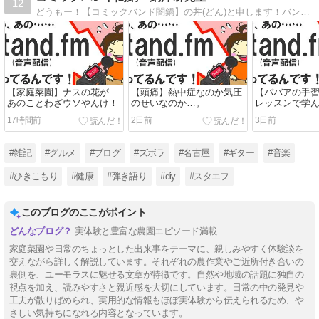
12
どうもー！【コミックバンド闇鍋】の丼(どん)と申します！バンド活動休止中の引きこもりが、NK＆脳細胞活性化のために日々ジタバタする様を垂れ流しているブログです！あ、ブログ内の謎イラストも自分で描いてます☆よろしくお願いいたします！
【家庭菜園】ナスの花が…
【頭痛】熱中症なのか気圧
【ババアの手
あのことわざウソやんけ！
のせいなのか…。
レッスンで学
4
17時間前
2日前
3日前
#雑記
#グルメ
#ブログ
#ズボラ
#名古屋
#ギター
#音楽
#ひきこもり
#健康
#弾き語り
#diy
#スタエフ
このブログのここがポイント
実体験と豊富な農園エピソード満載
家庭菜園や日常のちょっとした出来事をテーマに、親しみやすく体験談を
交えながら詳しく解説しています。それぞれの農作業やご近所付き合いの
裏側を、ユーモラスに魅せる文章が特徴です。自然や地域の話題に独自の
視点を加え、読みやすさと親近感を大切にしています。日常の中の発見や
工夫が散りばめられ、実用的な情報もほぼ実体験から伝えられるため、や
さしい気持ちになれる内容となっています。