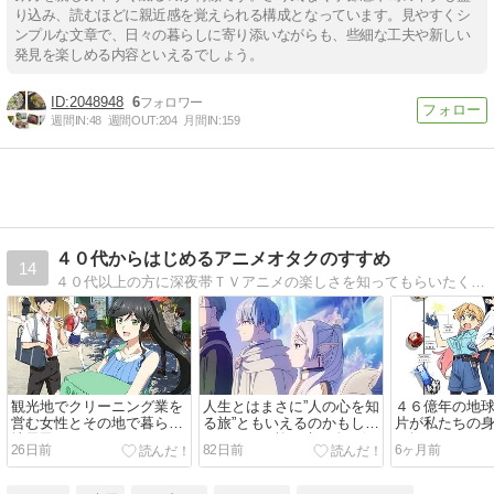
り込み、読むほどに親近感を覚えられる構成となっています。見やすくシ
ンプルな文章で、日々の暮らしに寄り添いながらも、些細な工夫や新しい
発見を楽しめる内容といえるでしょう。
2048948
6
週間IN:
48
週間OUT:
204
月間IN:
159
４０代からはじめるアニメオタクのすすめ
14
４０代以上の方に深夜帯ＴＶアニメの楽しさを知ってもらいたくお薦めアニメを紹介しています。忘れかけていた懐かしい気持ち・感動に再び出会う事が出来るかもしれません。
観光地でクリーニング業を
人生とはまさに”人の心を知
４６億年の地
営む女性とその地で暮らす
る旅”ともいえるのかもしれ
片が私たちの
地元民たちとのハートフル
ない。その旅の先で人は何
に埋もれてい
26日前
82日前
6ヶ月前
な交流を描いた日常物語。
を感じ何を得るのだろう
イエンスミス
「綺麗にしてもらえます
か？「葬送のフリーレン」
ーアニメ。「
か。」
再び