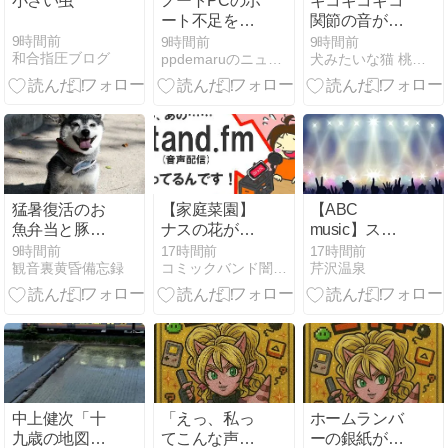
小さい虫
ノートPCのポ
ギコギコギコ
ート不足を解
関節の音がす
消！「最強ド
るお父さん🙎
9時間前
9時間前
9時間前
和合指圧ブログ
ppdemaruのニュース
犬みたいな猫 桃太郎 虹の宇宙船
ッキングステ
💦
ーション」で
デスクを美し
くまとめよう
猛暑復活のお
【家庭菜園】
【ABC
魚弁当と豚冷
ナスの花が…
music】ステ
しゃぶトマト
あのことわざ
ィービー・ワ
9時間前
17時間前
17時間前
観音裏黄昏備忘録
コミックバンド闇鍋 鍋汁研究室
芹沢温泉
ウソやんけ！
ンダー「I Just
Called to Say I
Love You」
2007年大阪ラ
イブの思い出
中上健次「十
「えっ、私っ
ホームランバ
九歳の地図」
てこんな声な
ーの銀紙が剥