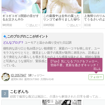
ギコギコギコ関節の音がす
この薔薇🌹は去年の腐った
上海帰りのリル
るお父さん🙎💦
リンゴで🍎作りました🙀💦
てうるさいのよ💢
9時間前
33時間前
3日前
このブログのここがポイント
ユーモアと温かみ織り交ぜた日記調
個性的な語り口と包み隠さない観察眼で、家庭の一コマを映し出す。ユー
モラスなやりとりと、微笑ましい親子の風景が随所に表現され、読者はま
るで身近な人の暮らしを覗き見るかのような感覚を味わえる。軽妙な筆致
と写真のような描写が、緊張感と温かみを兼ね備えた絶妙なバランスとな
【Tips】気になるブログをフォロー。

登録不要。更新を逃さずキャッチ！
っている。
閉じる
2057947
18
週間IN:
950
週間OUT:
860
月間IN:
4140
こむぎんち
2
頑固で偏屈な義父は施設に。介護から解放された日常を綴っております。