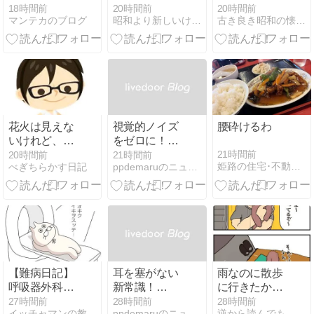
を読んで思う
の！？」ラジ
がせなくて手
18時間前
20時間前
20時間前
マンテカのブログ
昭和より新しいけど懐かしい平成の話
古き良き昭和の懐かしい話
こと
カセで録音し
がベトベト──
た自分の声に
昭和の駄菓子
絶望した平成
屋で味わった
あるある
あの甘くて懐
かしい記憶
花火は見えな
視覚的ノイズ
腰砕けるわ
いけれど、夏
をゼロに！
を感じた夜
NODOCA ケ
21時間前
20時間前
21時間前
姫路の住宅･不動産:天マ屋『三代目奮闘記』
べぎちらかす日記
ppdemaruのニュース
ーブルトレー
で圧倒的な没
頭空間を作る
【難病日記】
耳を塞がない
雨なのに散歩
呼吸器外科の
新常識！
に行きたかっ
先生から言わ
「SHOKZ
たのにレイン
27時間前
28時間前
28時間前
イッチャマンの教科書
ppdemaruのニュース
逆から読んでも ケンちん家