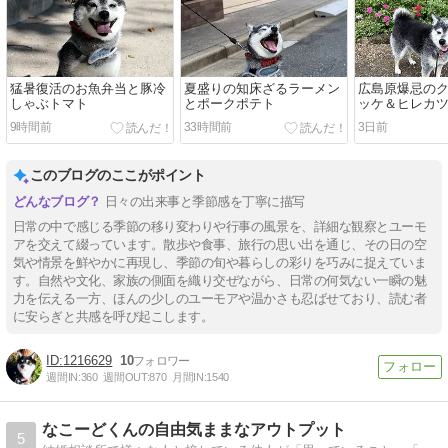
猛暑復活のお魚弁当と豚冷
夏盛りの知床ざるラーメン
広島原爆忌の
しゃぶトマト
とポークポテト
ッケ＆ヒレカ
ウマイ
9時間前
33時間前
3日前
このブログのここがポイント
日々の出来事と季節感を丁寧に描写
日常の中で感じる季節の移り変わりや行事の風景を、詳細な観察とユーモ
アを交えて綴っています。散歩や食事、旅行の思い出を通じ、その日の空
気や情景を鮮やかに再現し、季節の旬や暮らしの彩りを巧みに捉えていま
す。自然や文化、家族の側面を織り交ぜながら、日常の何気ない一瞬の魅
力を伝える一方、ほんの少しのユーモアや温かさも忍ばせており、読む者
に安らぎと共感を呼び起こします。
1216629
10
週間IN:
360
週間OUT:
870
月間IN:
1540
なこーどくんの自由気ままなアウトプット
5