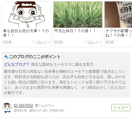
車も自分も目が大事！？の
平凡な休日！？の巻！！
ナフサの影響
巻！！
ね！？の巻！
2日前
6日前
9日前
このブログのここがポイント
身近な題材をユーモラスに綴る文章力
農作業や日常の何気ない出来事を独特のユーモアと観察眼で描き出してい
ます。時折見せる軽妙な語り口が、読み手を自然と引き込み、親しみやす
くも鋭い視点が随所に光ります。身近なトピックを深く掘り下げるのでは
なく、ありのままの風景や出来事を満遍なく、かつ面白おかしく伝えるの
が魅力です。
1657032
9
週間IN:
96
週間OUT:
165
月間IN:
453