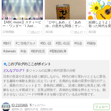
【ABC music】スティービ
「ひやしあめ」と「あめ
結婚しようよ
ー・ワンダー「I Just
ゆ」の意外な関係｜サンガ
歌った時代を
Called to Say I Love You」
リア自販機で知った驚きの
クソング
17時間前
4日前
8日前
2007年大阪ライブの思い出
事実
#旅行
#ご当地グルメ
#笑い話
#思い出話
#社会
#1級fp
#ubereats
#cfp
#節約生活
#電動自転車
このブログのここがポイント
多ジャンルの記事と時代背景の分析
日本の音楽や文化史を鋭く解説しながら、時代の移り変わりとともに変化
する趣味や体験を身近に伝えています。古典的な名曲の背景や流行のアニ
メ、最新のガジェットまで、多角的に網羅し、読者に新鮮な発見と深い理
解をもたらす構成です。文章は明快で、具体的な情報を押さえつつも、飽
きさせないエピソードや時事ネタを織り交ぜている点が特徴です。
2103466
5
週間IN:
21
週間OUT:
81
月間IN:
105