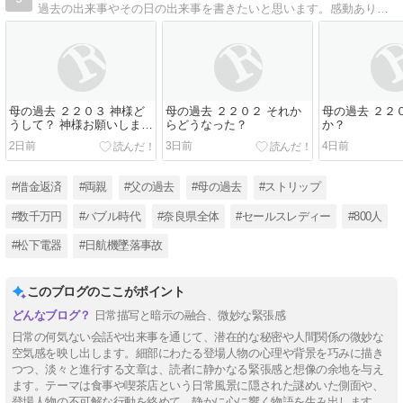
過去の出来事やその日の出来事を書きたいと思います。感動あり泣き笑いのブログにし皆さんが楽しみにしてもらえるブログを目指します。
母の過去 ２２０３ 神様ど
母の過去 ２２０２ それか
母の過去 ２２
うして？ 神様お願いしま
らどうなった？
か？
す。
2日前
3日前
4日前
#借金返済
#両親
#父の過去
#母の過去
#ストリップ
#数千万円
#バブル時代
#奈良県全体
#セールスレディー
#800人
#松下電器
#日航機墜落事故
このブログのここがポイント
日常描写と暗示の融合、微妙な緊張感
日常の何気ない会話や出来事を通じて、潜在的な秘密や人間関係の微妙な
空気感を映し出します。細部にわたる登場人物の心理や背景を巧みに描き
つつ、淡々と進行する文章は、読者に静かなる緊張感と想像の余地を与え
ます。テーマは食事や喫茶店という日常風景に隠された謎めいた側面や、
登場人物の不可解な行動を絡めて、静かに心に響く物語を生み出します。