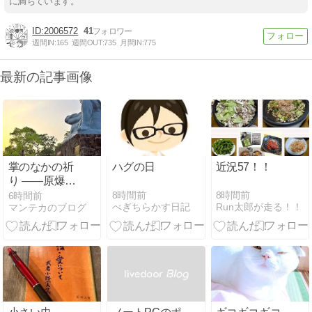
に満ちています。
2006572
41
週間IN:
165
週間OUT:
735
月間IN:
775
最新の記事画像
掌のなかの祈
ハグの日
近況57！！
り ――原爆忌
の十句を読む
8時間前
8時間前
6時間前
べぎちらかす日記
Run太郎が走る！！
マンテカのブログ