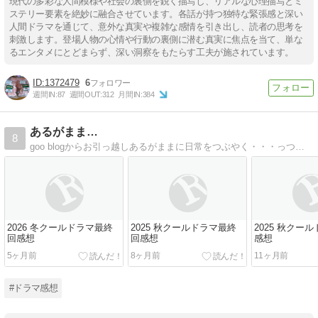
現代の多彩な人間模様や社会の裏側を鋭く描写し、リアルな心理描写とミ
ステリー要素を絶妙に融合させています。各話が持つ独特な緊張感と深い
人間ドラマを通じて、意外な真実や複雑な感情を引き出し、読者の思考を
刺激します。登場人物の心情や行動の裏側に潜む真実に焦点を当て、単な
るエンタメにとどまらず、深い洞察をもたらす工夫が施されています。
1372479
6
週間IN:
87
週間OUT:
312
月間IN:
384
あるがまま…
8
goo blogからお引っ越しあるがままに日常をつぶやく・・・っつーか吐き出す？でも気づけばドラマの感想ばっかつぶやいてます(笑)
2026 冬クールドラマ最終
2025 秋クールドラマ最終
2025 秋クー
回感想
回感想
感想
5ヶ月前
8ヶ月前
11ヶ月前
#ドラマ感想