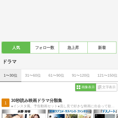
人気
フォロー数
急上昇
新着
ドラマ
1〜30位
31〜60位
61〜90位
91〜120位
121〜150位
画像表示
文字表示
30秒読み映画ドラマ分類集
1
●インスタ風、予告動画セット●流し見で好きな映画に出会って欲しいブログ●素敵な映画時間お過ごしください●