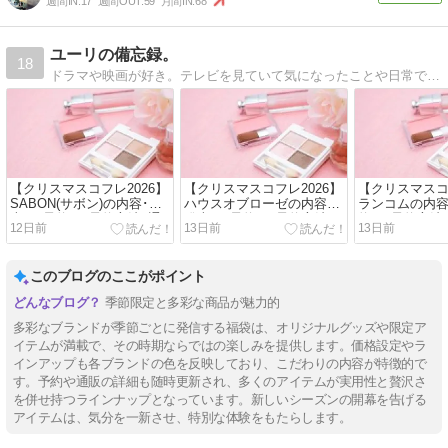
週間IN:
17
週間OUT:
59
月間IN:
68
ユーリの備忘録。
18
ドラマや映画が好き。テレビを見ていて気になったことや日常で気になったことの備忘録です。
【クリスマスコフレ2026】
【クリスマスコフレ2026】
【クリスマスコ
SABON(サボン)の内容･発
ハウスオブローゼの内容･
ランコムの内容
売日･予約日･予約方法･通
発売日･予約日･予約方法･
約日･予約方法
12日前
13日前
13日前
販情報!
通販情報!
このブログのここがポイント
季節限定と多彩な商品が魅力的
多彩なブランドが季節ごとに発信する福袋は、オリジナルグッズや限定ア
イテムが満載で、その時期ならではの楽しみを提供します。価格設定やラ
インアップも各ブランドの色を反映しており、こだわりの内容が特徴的で
す。予約や通販の詳細も随時更新され、多くのアイテムが実用性と贅沢さ
を併せ持つラインナップとなっています。新しいシーズンの開幕を告げる
アイテムは、気分を一新させ、特別な体験をもたらします。