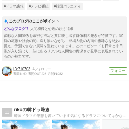
#ドラマ感想
#テレビ番組
#韓国バラエティ
このブログのここがポイント
人間模様と心理の鋭さ追求
多彩な人間関係を緻密な描写と共に映し出す群像劇の趣きが特徴です。家
庭の葛藤や社会の闇に寄り添いながら、登場人物の内面の複雑さを絶妙に
捉え、予測できない展開を重ねていきます。どのエピソードも日常と非日
常が入り混じり、芯にあるリアルな人間性の奥深さが見事に表現されてい
るのが魅力です。
710703
4
週間IN:
60
週間OUT:
228
月間IN:
282
rikoの韓ドラ呟き
11
韓国ドラマの感想を書いています気になるドラマについてはかなり深読みしています