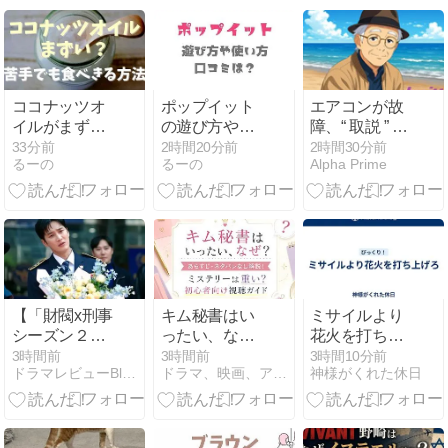
ココナッツオ
ポップイット
エアコンが故
イルがまず
の遊び方や使
障、“ 取説 ” 片
い！苦手でも
い方は？使用
手にスマホで
33分前
2時間20分前
2時間30分前
るーの
るーの
Alpha Prime
食べきる方法
例を調査
設定
を紹介
【「財閥x刑事
キム秘書はい
ミサイルより
シーズン２」
ったい、な
花火を打ち上
第２話 犯人の
ぜ？あらす
げろ
3時間前
3時間前
3時間10分前
ドラマレビューBlog byちゃめ
ドラマ、映画、アニメを動画で楽しむライフスタイル
神様がくれた休日
目的】
じ・ネタバレ
なし解説！ミ
ステリーは重
い？初心者向