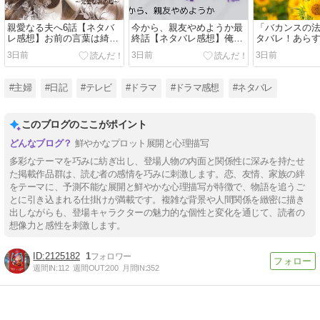
親愛なる夫へ6話【ネタバ
今から、親友やめようか最
「バカンスの
レ感想】お前の言葉は綺麗
終話【ネタバレ感想】俺の
タバレ！あら
事
未来にいてほしい
終回結末まと
3日前
3日前
3日前
#主婦
#日記
#テレビ
#ドラマ
#ドラマ感想
#ネタバレ
このブログのここがポイント
鮮やかなプロット展開と心理描写
多彩なテーマを巧みに紡ぎ出し、登場人物の内面と関係性に深みを持たせ
た掲載作品群は、読む者の感情を巧みに刺激します。恋、友情、家族の絆
をテーマに、予測不能な展開と鮮やかな心理描写が特徴で、物語を追うご
とに引き込まれる仕掛けが満載です。複雑な背景や人間関係を緻密に描き
出しながらも、登場キャラクターの魅力的な個性と変化を通じて、読者の
想像力と感性を刺激します。
2125182
1
週間IN:
112
週間OUT:
200
月間IN:
352