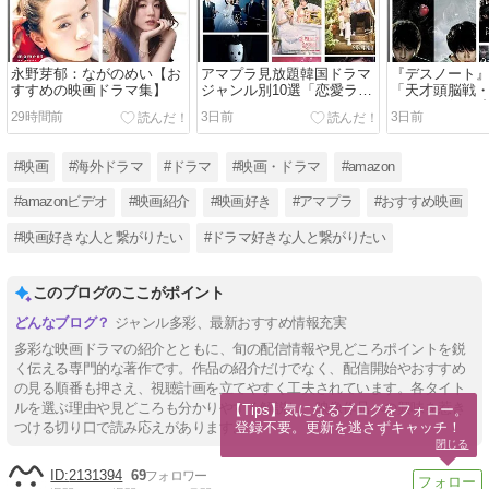
永野芽郁：ながのめい【お
アマプラ見放題韓国ドラマ
『デスノート
すすめの映画ドラマ集】
ジャンル別10選「恋愛ラブ
「天才頭脳戦
コメ・サスペンス・ファン
ロー」の似た
29時間前
3日前
3日前
タジー」2026年8月更新
めの映画ドラ
【おすすめの映画ドラマ
集】
#映画
#海外ドラマ
#ドラマ
#映画・ドラマ
#amazon
#amazonビデオ
#映画紹介
#映画好き
#アマプラ
#おすすめ映画
#映画好きな人と繋がりたい
#ドラマ好きな人と繋がりたい
このブログのここがポイント
ジャンル多彩、最新おすすめ情報充実
多彩な映画ドラマの紹介とともに、旬の配信情報や見どころポイントを鋭
く伝える専門的な著作です。作品の紹介だけでなく、配信開始やおすすめ
の見る順番も押さえ、視聴計画を立てやすく工夫されています。各タイト
ルを選ぶ理由や見どころも分かりやすく解説し、映像作品への興味を惹き
【Tips】気になるブログをフォロー。

登録不要。更新を逃さずキャッチ！
つける切り口で読み応えがあります。
閉じる
2131394
69