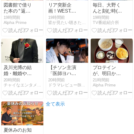
図書館で借り
リア突新企
毎日、大野く
た本の “ 返却
画！WEST.が
んと刻む時(〃
期限 ” に追い
挑む“変リ
▽〃)はや19
19時間前
19時間前
19時間前
Alpha Prime
皆が見たい聴きたいエンタメぜーんぶまとめサイト
TV番組紹介所
かけられて
ア”の全貌
日・・・まだ
19日？しあわ
せ増幅中～♪
及川光博の結
【チソン主演
プロテイン
婚・離婚や家
「医師ヨハ
が、明日から
族情報を整
ン」第１話～
テーブルに上
20時間前
20時間前
21時間前
チャイなエンタメにゃーGO
ドラマレビューBlog byちゃめ
Alpha Prime
理！檀れいと
１５話 出会い
がらない
の関係や現在
は監獄】
の家族構成を
紹介
全て表示
夏休みのお知