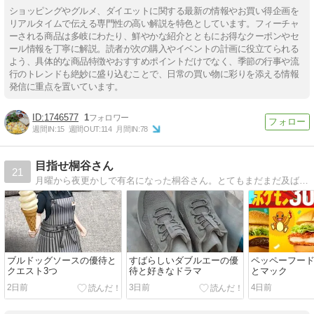
ショッピングやグルメ、ダイエットに関する最新の情報やお買い得企画を
リアルタイムで伝える専門性の高い解説を特色としています。フィーチャ
ーされる商品は多岐にわたり、鮮やかな紹介とともにお得なクーポンやセ
ール情報を丁寧に解説。読者が次の購入やイベントの計画に役立てられる
よう、具体的な商品特徴やおすすめポイントだけでなく、季節の行事や流
行のトレンドも絶妙に盛り込むことで、日常の買い物に彩りを添える情報
発信に重点を置いています。
1746577
1
週間IN:
15
週間OUT:
114
月間IN:
78
目指せ桐谷さん
21
月曜から夜更かしで有名になった桐谷さん。とてもまだまだ及ばないけれど、目指すのは勝手。優待ランチ楽しんでいます。その他日々の合理的な生活の事などを綴っています。
ブルドッグソースの優待と
すばらしいダブルエーの優
ペッペーフー
クエスト3つ
待と好きなドラマ
とマック
2日前
3日前
4日前