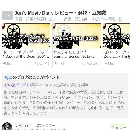
Jun's Movie Diary レビュー・解説・豆知識
17
洋画・邦画の映画レビュー・評価・豆知識(トリビア)を掲載。観る前に知りたい情報を網羅した映画情報サイト。
ドーン・オブ・ザ・デッド
サムライせんせい /
ゼロ・ダーク・
/ Dawn of the Dead (2004)
Samurai Sensei (2017) 侍
Zero Dark Thir
ゾンビ激闘 / レビュー・解
教師奮闘 / レビュー・解
跡の執念 / レ
9日前
38日前
67日前
説・映画情報
説・映画情報
説・映画情報
このブログのここがポイント
幅広いジャンルと詳細な解説を網羅
多様な映画やドラマをテーマに、作品の魅力や背景、豆知識まで詳しく解
説しています。ジャンルはコメディやSF、アクション、ファンタジーなど
多岐にわたり、最新作や名作を丁寧にレビュー。初心者から通向けまでわ
かりやすく伝え、映像制作の裏側や作品の奥深さにも触れることで、観る
楽しさを引き出しています。
2097733
12