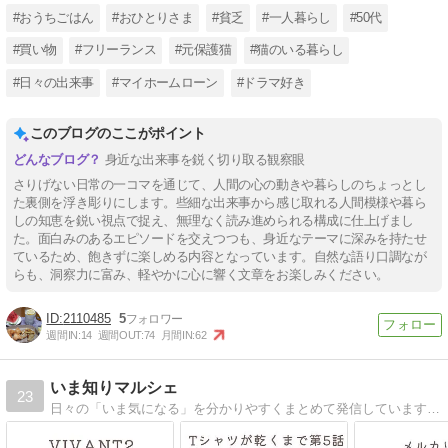
#おうちごはん
#おひとりさま
#貧乏
#一人暮らし
#50代
#買い物
#フリーランス
#元保護猫
#猫のいる暮らし
#日々の出来事
#マイホームローン
#ドラマ好き
このブログのここがポイント
身近な出来事を鋭く切り取る観察眼
さりげない日常の一コマを通じて、人間の心の動きや暮らしのちょっとし
た裏側を浮き彫りにします。些細な出来事から感じ取れる人間模様や暮ら
しの知恵を鋭い視点で捉え、無理なく読み進められる構成に仕上げまし
た。面白みのあるエピソードを交えつつも、身近なテーマに深みを持たせ
ているため、飽きずに楽しめる内容となっています。自然な語り口調なが
らも、洞察力に富み、軽やかに心に響く文章をお楽しみください。
2110485
5
週間IN:
14
週間OUT:
74
月間IN:
62
いま知りマルシェ
23
日々の「いま気になる」を分かりやすくまとめて発信しています。ニュースや話題のサービス、生活をちょっと楽にしてくれる情報をコンパクトにお届け。子育て中でもサッと読める、やさしいメディアをめざしています。