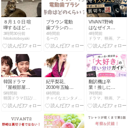
け視聴ガイド
８月１０日 喧
ブラウン電動
VIVANT野崎
嘩するほど仲
歯ブラシのバ
はなぜイスラ
がいい？
ッテリーの寿
エルに？電話
3時間30分前
4時間前
4時間前
hitokotoboyaki
るーの
ドラマ、映画、アニメを動画で楽しむライフスタイル
命はどのくら
に隠された裏
い？修理のや
切りの謎
り方を調査
韓国ドラマ
紀平梨花、
翻訳機は卒
『屋根部屋の
2030年五輪へ
業！推しに届
プリンス』の
本格始動！ア
く韓国語「大
5時間前
6時間前
7時間前
韓国ドラマ日記/情報
チャイなエンタメにゃーGO
ドラマ、映画、アニメを動画で楽しむライフスタイル
概要と全話あ
イスダンス
好き」の使い
らすじ、相関
「りかしん」
分けガイド｜
図、主要キャ
が新シーズン
ボード・SNS
スト、 見どこ
に挑戦
で使える黄金
ろと感想、
フレーズ
OST、VOD