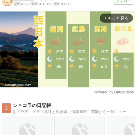
週間IN:
370
週間OUT:
1150
月間IN:
1730
もっと見る
arrow_forward_ios
Powered by 
GliaStudios
Mute
ショコラの日記帳
3
朝ドラ等、ドラマ批評と視聴率、情報満載！芸能から一般ニュースまで独自視点で斬ります！