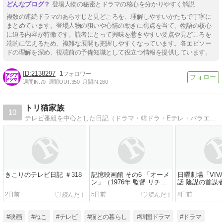
登場人物の秘密とドラマの核心を分かりやすく解説
複数の連続ドラマのあらすじと見どころを、理解しやすいかたちで丁寧に
まとめています。登場人物の狙いや心情の動きに焦点を当て、物語の核心
に迫る内容が特徴です。読者にとって興味を惹きやすい要点や見どころを
端的に伝えるため、複雑な展開も把握しやすくなっています。各エピソー
ドの理解を深め、視聴前の予備知識として役立つ情報を提供しています。
2138297
1
週間IN:
70
週間OUT:
350
月間IN:
260
トリ猫家族
10
テレビ番組を中心とした日記（ドラマ・韓ドラ・Eテレ・バラエティ）を書いています。秋ドラマは始めました。韓ドラは『怪物』にハマっています。韓国バラエティもいろいろ。猫記事もあり。
きこりのテレビ日記 ＃318
記憶映画館 その6 「オーメ
日曜劇場「VIVA
ン」（1976年 監督 リチャ
話 陰謀の首謀者
ード・ドナー）
な仲間との対
2日前
5日前
8日前
#映画
#ねこ
#テレビ
#猫との暮らし
#韓国ドラマ
#ドラマ