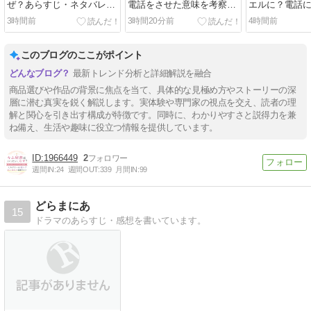
ぜ？あらすじ・ネタバレな
電話をさせた意味を考察す
エルに？電話
し解説！ミステリーは重
る3つの解釈
切りの謎
3時間前
3時間20分前
4時間前
い？初心者向け視聴ガイド
このブログのここがポイント
最新トレンド分析と詳細解説を融合
商品選びや作品の背景に焦点を当て、具体的な見極め方やストーリーの深
層に潜む真実を鋭く解説します。実体験や専門家の視点を交え、読者の理
解と関心を引き出す構成が特徴です。同時に、わかりやすさと説得力を兼
ね備え、生活や趣味に役立つ情報を提供しています。
1966449
2
週間IN:
24
週間OUT:
339
月間IN:
99
どらまにあ
15
ドラマのあらすじ・感想を書いています。