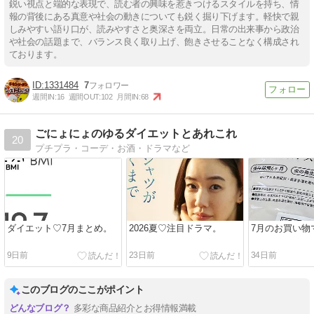
鋭い視点と端的な表現で、読む者の興味を惹きつけるスタイルを持ち、情
報の背後にある真意や社会の動きについても鋭く掘り下げます。軽快で親
しみやすい語り口が、読みやすさと奥深さを両立。日常の出来事から政治
や社会の話題まで、バランス良く取り上げ、飽きさせることなく構成され
ております。
1331484
7
週間IN:
16
週間OUT:
102
月間IN:
68
ごにょにょのゆるダイエットとあれこれ
20
プチプラ・コーデ・お酒・ドラマなど
ダイエット♡7月まとめ。
2026夏♡注目ドラマ。
7月のお買い物
9日前
23日前
34日前
このブログのここがポイント
多彩な商品紹介とお得情報満載