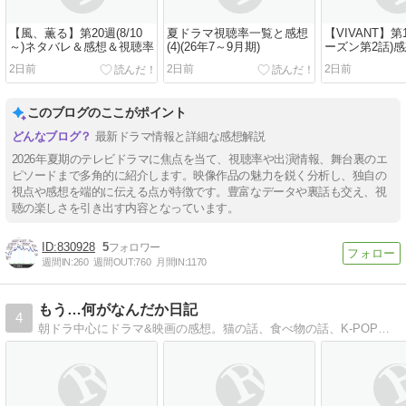
【風、薫る】第20週(8/10
夏ドラマ視聴率一覧と感想
【VIVANT】第
～)ネタバレ＆感想＆視聴率
(4)(26年7～9月期)
ーズン第2話)
2日前
2日前
2日前
このブログのここがポイント
最新ドラマ情報と詳細な感想解説
2026年夏期のテレビドラマに焦点を当て、視聴率や出演情報、舞台裏のエ
ピソードまで多角的に紹介します。映像作品の魅力を鋭く分析し、独自の
視点や感想を端的に伝える点が特徴です。豊富なデータや裏話も交え、視
聴の楽しさを引き出す内容となっています。
830928
5
週間IN:
260
週間OUT:
760
月間IN:
1170
もう…何がなんだか日記
4
朝ドラ中心にドラマ&映画の感想。猫の話、食べ物の話、K-POP歌詞訳やイラストも載せてます。