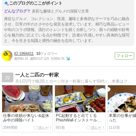
このブログのここがポイント
多彩な趣味とグルメの深掘り文章
身近なグルメ、コレクション、投資、趣味と多角的なテーマを巧みに融合
させ、日常の中のささやかな発見を追求しています。精巧な商品レビュー
や旬のコラボ情報、流行のトレンドを鋭く分析しつつ、個々の経験や好奇
心を魅力的に伝えている点が特徴です。読者が共感しやすい具体的な描写
と、今を生きる知識と感性の融合を志向しています。
1994411
10
週間IN:
14
週間OUT:
129
月間IN:
75
一人と二匹の一軒家
22
月13万円で猫2匹とローン付き一軒家に暮らす50代♀。本業はフリーランス動画クリエイター。週一バイトで病院の掃除。貧乏おひとりさまの生活をお見せします
仕事の依頼が来ない&盆休
PC起動すると出てくる
本業の仕事が
み中の掃除バイト
PhishWallインストール誘
った
導
25時間前
8日前
11日前