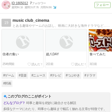
1805012
7
週間IN:
16
週間OUT:
76
月間IN:
86
music club_cinema
19
とある趣味やゲームのお話し、映画に大好きな海外ドラマなど…日常の雑記です
信者の集い
超八DAY
食べてみた
25時間前
2日前
3日前
#ゲーム
#音楽
#ニュース
#テレビ
#つぶやき
#ドラマ
#邦画
このブログのここがポイント
時事と趣味を絶妙に融合させる解説
多様なテーマにわたり、時事から趣味まで幅広く触れる文章が特徴です。