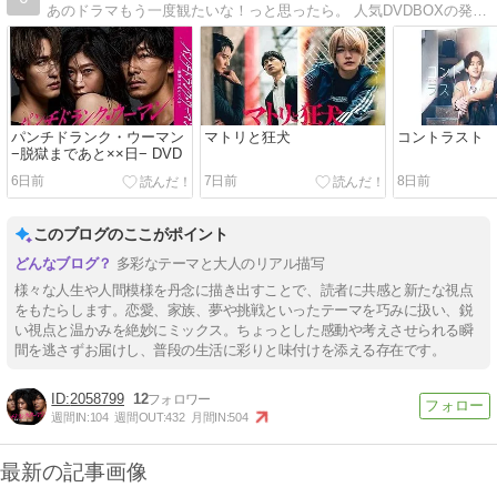
あのドラマもう一度観たいな！っと思ったら。 人気DVDBOXの発売情報をご紹介
パンチドランク・ウーマン
マトリと狂犬
コントラスト
−脱獄まであと××日− DVD
6日前
7日前
8日前
このブログのここがポイント
多彩なテーマと大人のリアル描写
様々な人生や人間模様を丹念に描き出すことで、読者に共感と新たな視点
をもたらします。恋愛、家族、夢や挑戦といったテーマを巧みに扱い、鋭
い視点と温かみを絶妙にミックス。ちょっとした感動や考えさせられる瞬
間を逃さずお届けし、普段の生活に彩りと味付けを添える存在です。
2058799
12
週間IN:
104
週間OUT:
432
月間IN:
504
最新の記事画像