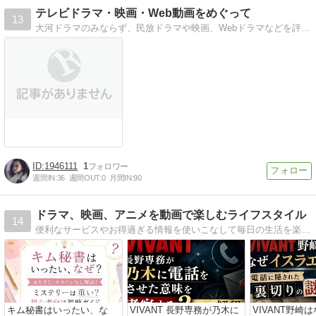
テレビドラマ・映画・Web動画をめぐって
13
大河ドラマのみならず、民放ドラマや映画、Webドラマなどを評論。｢名作｣の再評価も積極的に試みたいと思います。
1946111
1
週間IN:
36
週間OUT:
0
月間IN:
90
ドラマ、映画、アニメを動画で楽しむライフスタイル
14
便利なサービスやお得過ぎる情報を使いこなして毎日の生活を楽しみましょう。
キム秘書はいったい、な
VIVANT 長野専務が乃木に
VIVANT野崎