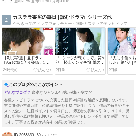
週間IN:
520
週間OUT:
288
月間IN:
1864
カステラ書房の毎日 | 読むドラマ□シリーズ他
2
令和きってのドラマウォッチャー・阿倍カステラのテレビドラマ特化型エンタメコラム
【8月第2週】夏ドラマ
『Tシャツが乾くまで』第5
『夫に不倫を
TVerお気に入り登録ランキ
話｜松山ケンイチ“衝撃のラ
した』第4話｜
ング全51番組『告白』第5
スト”が言うほど衝撃ではな
か“共感できな
24時間前
2日前
2日前
話で増加数UP！
い理由【ネタバレ】
モヤモヤ解消
レ】
このブログのここがポイント
多彩なジャンルと鋭い分析が魅力的
各種テレビドラマについて充実した批評や詳細な解説を展開しています。
主演俳優や放送時間、視聴率情報を丁寧に紹介しつつ、作品の背景やキャ
ストの魅力、注目ポイントを切り口に、視聴者の興味を引きつけます。見
逃し配信や原作情報も押さえ、作品の深みやトレンド分析まで網羅してい
ます。丁寧さと鋭さが共存する解説が特徴です。
2063639
30