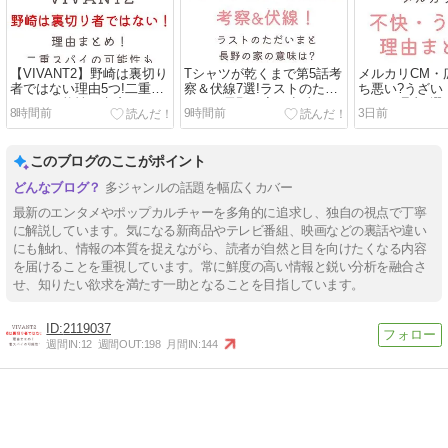
【VIVANT2】野崎は裏切り
Tシャツが乾くまで第5話考
メルカリCM・
者ではない理由5つ!二重ス
察＆伏線7選!ラストのただ
ち悪い?うざい
パイの可能性も考察!
いまと長野の家の意味は?
われる理由5選!
8時間前
9時間前
3日前
このブログのここがポイント
多ジャンルの話題を幅広くカバー
最新のエンタメやポップカルチャーを多角的に追求し、独自の視点で丁寧
に解説しています。気になる新商品やテレビ番組、映画などの裏話や違い
にも触れ、情報の本質を捉えながら、読者が自然と目を向けたくなる内容
を届けることを重視しています。常に鮮度の高い情報と鋭い分析を融合さ
せ、知りたい欲求を満たす一助となることを目指しています。
2119037
週間IN:
12
週間OUT:
198
月間IN:
144