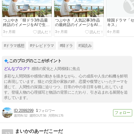
つぶやき「韓ドラ3作品最
つぶやき「人気記事3作品
韓国ドラマ「
終話のイメージをAIで生成
の最終話のイメージをAIで
キス」
してみた」
生成してみた」
3ヶ月前
3ヶ月前
4ヶ月前
#ドラマ感想
#テレビドラマ
#韓ドラ
#深読み
このブログのここがポイント
感情の変化と人間模様に焦点
多彩な人間関係や感情の動きを描きながら、心の成長や人生の転機を鮮明
に表現しています。猫との交流や家族の絆、恋愛や復讐といったテーマを
通じて、人間性の深淵に迫りつつ、日常の中の非日常を映し出していま
す。登場人物の心理描写と物語の背景にこだわり、引き込まれる展開を追
求しています。
2099299
1
週間IN:
52
週間OUT:
56
月間IN:
176
まいかのあーだこーだ
12