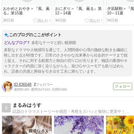
おかめとおやき＞『風、薫
おにぎり＞『風、薫る』第
夕凪騒動＞『
る』第15週
12～14週
10～11週
26日前
34日前
54日前
このブログのここがポイント
多彩なテーマと鋭い観察眼
多彩なドラマや人物描写を通じて、人間関係や心理の微細な動きを繊細に
映し出す点が特徴です。日常のささやかな出来事から社会的テーマまで鋭
く捉え、それに対する観察力と独自の切り口が光ります。物語の裏側やキ
ャラクターの内面に深く迫りながらも、遊び心やユーモアも散りばめら
れ、読者の共感と興味を引き出す工夫に満ちています。
836548
2
週間IN:
240
週間OUT:
410
月間IN:
980
まるみはうす
5
話題のドラマストーリーや感想・考察をズバッと愉快に更新中！放送を見逃した方も安心！皆さんのご訪問をお待ちしております！