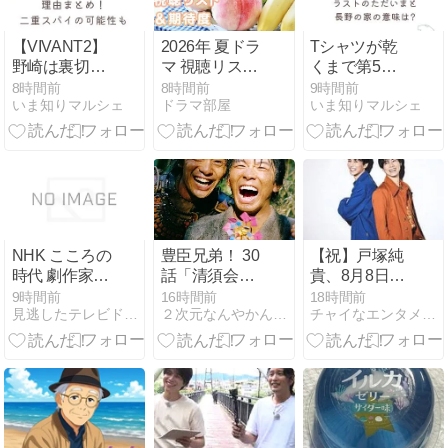
(動画配信) の
紹介 !
【VIVANT2】
2026年 夏ドラ
Tシャツが乾
野崎は裏切り
マ 視聴リスト
くまで第5話
者ではない理
＆期待度
考察＆伏線7
8時間前
8時間前
9時間前
いま知りマルシェ
ドラマ部屋
いま知りマルシェ
由5つ!二重ス
選!ラストのた
パイの可能性
だいまと長野
も考察!
の家の意味
は?
NHK こころの
豊臣兄弟！ 30
【祝】戸塚純
時代 劇作家・
話「清須会
貴、8月8日に
精神科医 胡桃
議」感想・ネ
結婚発表！渡
9時間前
16時間前
18時間前
見逃したテレビドラマを見る方法
２次元なんやかんや | 鈴林の２次元についての感想を書いて…
チャイなエンタメにゃーGO
澤伸「われ過
タバレ 清須会
邊圭祐との2
てり 生きろ」
議の本当の勝
人芝居にも挑
の再放送・見
者
戦
逃し動画配信
は？