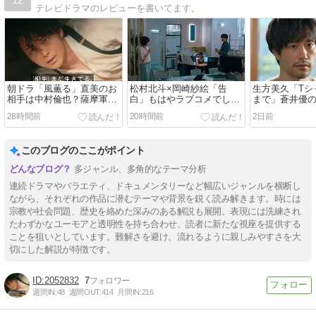
テレビドラマのレビューを書いてます。
朝ドラ「風薫る」直美のお
松村北斗×岡崎紗絵「告
生方美久「Tシ
相手は中村倫也？薩摩軍人
白」もはやラブコメでしょ
まで」蒼井優
の吾郎？
ｗ
カット電話７
28時間前
20時間前
2日前
このブログのここがポイント
多ジャンル、多角的なテーマ分析
連続ドラマやバラエティ、ドキュメンタリーなど幅広いジャンルを横断し
ながら、それぞれの作品に潜むテーマや背景を鋭く読み解きます。時には
宗教や社会問題、歴史を絡めた深みのある解説も展開。表現には洗練され
たわずかなユーモアと透明性を持ち合わせ、読者に新たな視座を提供する
ことを狙いとしています。難解さを避け、流れるように親しみやすさを大
切にした解説が特徴です。
2052832
7
週間IN:
48
週間OUT:
414
月間IN:
216