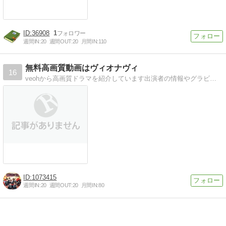
36908
1
週間IN:
20
週間OUT:
20
月間IN:
110
無料高画質動画はヴィオナヴィ
16
veohから高画質ドラマを紹介しています出演者の情報やグラビアも。
1073415
週間IN:
20
週間OUT:
20
月間IN:
80