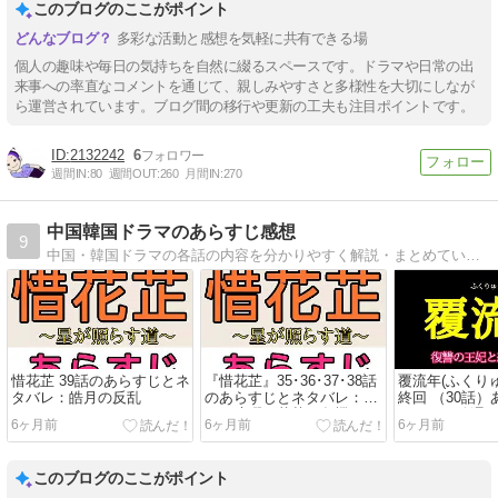
このブログのここがポイント
多彩な活動と感想を気軽に共有できる場
個人の趣味や毎日の気持ちを自然に綴るスペースです。ドラマや日常の出
来事への率直なコメントを通じて、親しみやすさと多様性を大切にしなが
ら運営されています。ブログ間の移行や更新の工夫も注目ポイントです。
2132242
6
週間IN:
80
週間OUT:
260
月間IN:
270
中国韓国ドラマのあらすじ感想
9
中国・韓国ドラマの各話の内容を分かりやすく解説・まとめています。
惜花芷 39話のあらすじとネ
『惜花芷』35･36･37･38話
覆流年(ふくりゅ
タバレ：皓月の反乱
のあらすじとネタバレ：皓
終回 （30話
月の暗躍で花芷が危機に
タバレ：穆澤
6ヶ月前
6ヶ月前
6ヶ月前
と安然の復讐
このブログのここがポイント