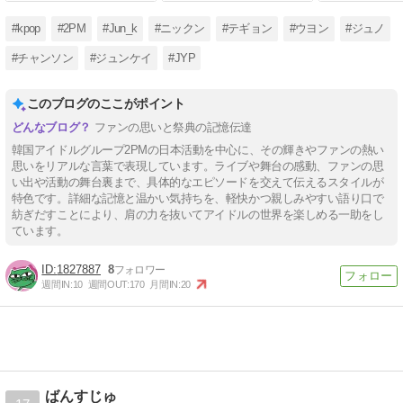
#kpop
#2PM
#Jun_k
#ニックン
#テギョン
#ウヨン
#ジュノ
#チャンソン
#ジュンケイ
#JYP
このブログのここがポイント
ファンの思いと祭典の記憶伝達
韓国アイドルグループ2PMの日本活動を中心に、その輝きやファンの熱い
思いをリアルな言葉で表現しています。ライブや舞台の感動、ファンの思
い出や活動の舞台裏まで、具体的なエピソードを交えて伝えるスタイルが
特色です。詳細な記憶と温かい気持ちを、軽快かつ親しみやすい語り口で
紡ぎだすことにより、肩の力を抜いてアイドルの世界を楽しめる一助をし
ています。
1827887
8
週間IN:
10
週間OUT:
170
月間IN:
20
ばんすじゅ