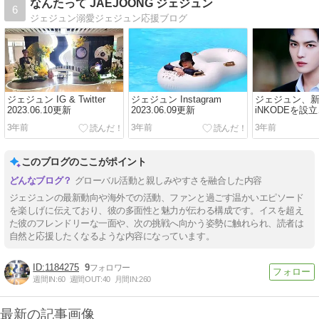
なんたって JAEJOONG ジェジュン
6
ジェジュン溺愛ジェジュン応援ブログ
ジェジュン IG & Twitter
ジェジュン Instagram
ジェジュン、
2023.06.10更新
2023.06.09更新
iNKODEを設
の育成にも参
3年前
3年前
3年前
このブログのここがポイント
グローバル活動と親しみやすさを融合した内容
ジェジュンの最新動向や海外での活動、ファンと過ごす温かいエピソード
を楽しげに伝えており、彼の多面性と魅力が伝わる構成です。イスを超え
た彼のフレンドリーな一面や、次の挑戦へ向かう姿勢に触れられ、読者は
自然と応援したくなるような内容になっています。
1184275
9
週間IN:
60
週間OUT:
40
月間IN:
260
最新の記事画像