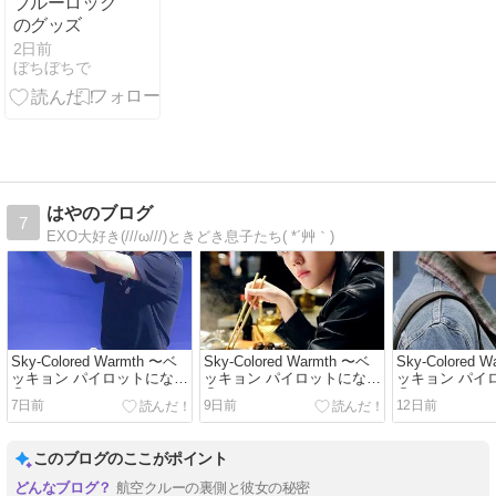
ブルーロック
のグッズ
2日前
ぼちぼちで
はやのブログ
7
EXO大好き(///ω///)ときどき息子たち( *´艸｀)
Sky-Colored Warmth 〜ベ
Sky-Colored Warmth 〜ベ
Sky-Colored 
ッキョン パイロットになる
ッキョン パイロットになる
ッキョン パイ
⑪
⑩
⑨
7日前
9日前
12日前
このブログのここがポイント
航空クルーの裏側と彼女の秘密