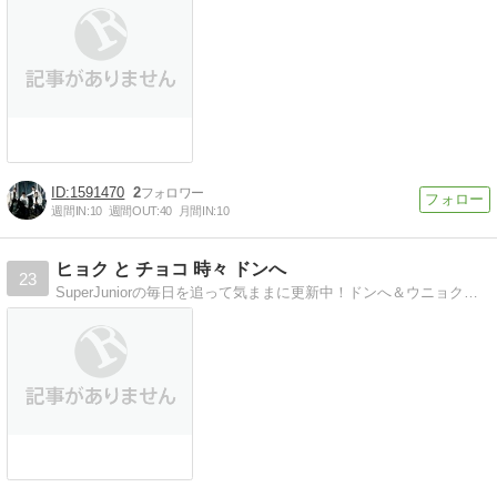
1591470
2
週間IN:
10
週間OUT:
40
月間IN:
10
ヒョク と チョコ 時々 ドンへ
23
SuperJuniorの毎日を追って気ままに更新中！ドンへ＆ウニョク大好き^^ヒョクペン&ウネペンです♡最近はSTARPOP関係もupしてます