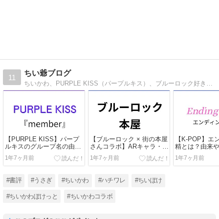
ちい爺ブログ
11
ちいかわ、PURPLE KISS（パープルキス）、ブルーロック好きの爺によるブログ。
【PURPLE KISS】パープ
【ブルーロック × 街の本屋
【K-POP】
ルキスのグループ名の由来
さんコラボ】ARキャラ・フ
精とは？由来
やメンバーをご紹介
ォトフレーム・フォトフレ
うやって決め
1年7ヶ月前
1年7ヶ月前
1年7ヶ月前
ームカードをご紹介【スタ
で何という？
ンプラリー】
ィング妖精の
#書評
#うさぎ
#ちいかわ
#ハチワレ
#ちいぽけ
#ちいかわぽけっと
#ちいかわコラボ