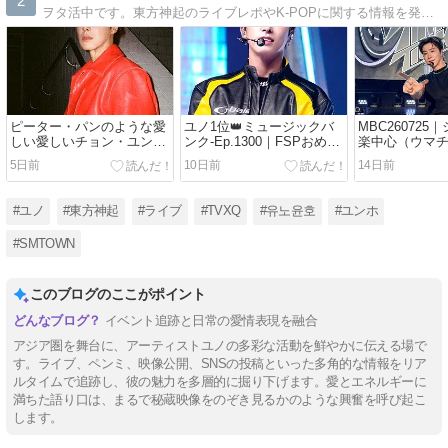
2
ヲタ活中です。東方神起のライブレポやK-POPに関する情報を発信します。韓国語も勉強中です。よろしくお願いします。
ピーター・パンのような愛
ユノ1位👑ミュージックバ
MBC260725
しい愛しいチョン・ユンホ
ンク-Ep.1300｜FSPおめで
楽中心（ウマ
さま。
とう✨️
5日前
10日前
14日前
#ユノ
#東方神起
#ライブ
#TVXQ
#유노윤호
#ユンホ
#SMTOWN
このブログのここがポイント
イベント追跡と日常の愛情表現を融合
アジア圏を舞台に、アーティストユノの多彩な活動を鮮やかに伝える場で
す。ライブ、ペンミ、映像公開、SNSの投稿といった多角的な情報をリア
ルタイムで追跡し、彼の魅力を多層的に掘り下げます。愛とエネルギーに
満ちた語り口は、まるで秘蔵映像をのぞき見るかのような興奮を呼び起こ
します。