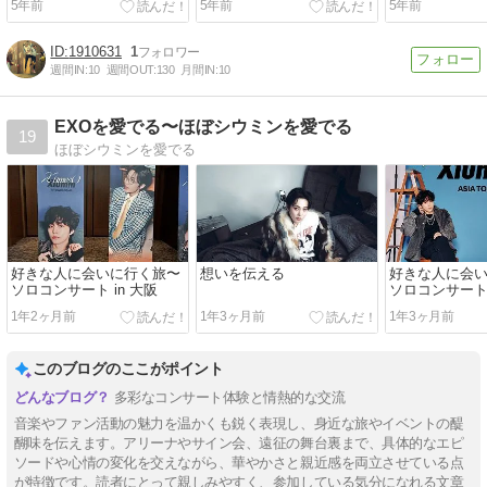
5年前
5年前
5年前
1910631
1
週間IN:
10
週間OUT:
130
月間IN:
10
EXOを愛でる〜ほぼシウミンを愛でる
19
ほぼシウミンを愛でる
好きな人に会いに行く旅〜
想いを伝える
好きな人に会
ソロコンサート in 大阪
ソロコンサート 
崎）
1年2ヶ月前
1年3ヶ月前
1年3ヶ月前
このブログのここがポイント
多彩なコンサート体験と情熱的な交流
音楽やファン活動の魅力を温かくも鋭く表現し、身近な旅やイベントの醍
醐味を伝えます。アリーナやサイン会、遠征の舞台裏まで、具体的なエピ
ソードや心情の変化を交えながら、華やかさと親近感を両立させている点
が特徴です。読者にとって親しみやすく、参加している気分になれる文章