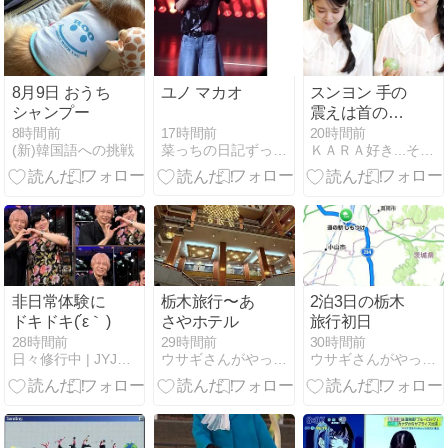
8月9日 おうち
ユノ マカオ
スンヨン 手の
シャンプー
震えは首のヘ
ルニアだった
17時間前
8時間前
20時間前
菜っちの日記ずっと東方神起
(新)韓国語への挑戦
ＫＡＲＡ好き...それが始まり
非日常体験に
栃木旅行〜あ
2泊3日の栃木
ドキドキ(⁠´⁠ε⁠｀⁠ ⁠)
さやホテル
旅行初日
28時間前
29時間前
30時間前
日々修行中 | JYJとユチョンが好き
ウサギさんがやってきた
ウサギさんがやってきた