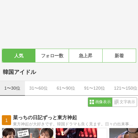
人気
フォロー数
急上昇
新着
韓国アイドル
1〜30位
31〜60位
61〜90位
91〜120位
121〜150位
画像表示
文字表示
菜っちの日記ずっと東方神起
1
東方神起が大好きです。韓国ドラマも良く見ます。日々の出来事を書いています。