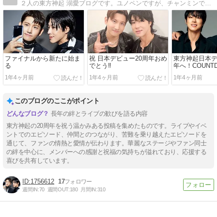
２人の東方神起 溺愛ブログです。ユノペンですが、チャンミンでれユノが好き過ぎて…日々妄想中!?脱線…迷走…おつきあい下さい
ファイナルから新たに始ま
祝 日本デビュー20周年おめ
東方神起日本デ
る
でとう‼️
年へ！COUNT
1年4ヶ月前
1年4ヶ月前
1年4ヶ月前
このブログのここがポイント
長年の絆とライブの歓びを語る内容
東方神起の20周年を祝う温かみある投稿を集めたものです。ライブやイベ
ントでのエピソード、仲間とのつながり、苦難を乗り越えたエピソードを
通じて、ファンの情熱と愛情が伝わります。華麗なステージやファン同士
の絆を中心に、メンバーへの感謝と祝福の気持ちが溢れており、応援する
喜びを共有しています。
1756612
17
週間IN:
70
週間OUT:
180
月間IN:
310