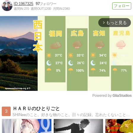
1967325
97
週間IN:
270
週間OUT:
1200
月間IN:
2340
もっと見る
arrow_forward_ios
Powered by 
GliaStudios
Mute
ＨＡＲＵのひとりごと
3
SHINeeのこと。好きな物のこと。日々の記録。忘れたくないことを書くひとりごとブログ。