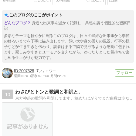
8時間前
33時間前
2日前
このブログのここがポイント
身近な出来事を温かく記録し、共感を誘う個性的な観察日
記
多彩なテーマを軽やかに綴るこのブログは、日々の些細な出来事から季節
の移ろいまでを丁寧に描き出します。飼い犬や身の回りの風景、行事の様
子などが生き生きと伝わり、読者はまるで隣で見守るような感覚に包まれ
ます。親しみやすさとユーモアを交えながら、ゆったりとした気持ちで楽
しめる仕上がりが魅力です。
2007328
7
週間IN:
30
週間OUT:
550
月間IN:
130
わさびとトンと歌詞と和訳と。
10
東方神起の歌詞を和訳してます。始めたばがりでまだ曲数は少ないですが、徐々に増やしていく予定です。