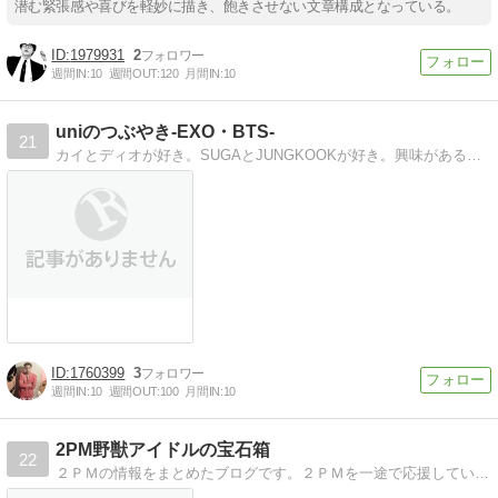
潜む緊張感や喜びを軽妙に描き、飽きさせない文章構成となっている。
1979931
2
週間IN:
10
週間OUT:
120
月間IN:
10
uniのつぶやき-EXO・BTS-
21
カイとディオが好き。SUGAとJUNGKOOKが好き。興味があること、気になることを書いてます。
1760399
3
週間IN:
10
週間OUT:
100
月間IN:
10
2PM野獣アイドルの宝石箱
22
２ＰＭの情報をまとめたブログです。２ＰＭを一途で応援しています。よろしくお願いします。