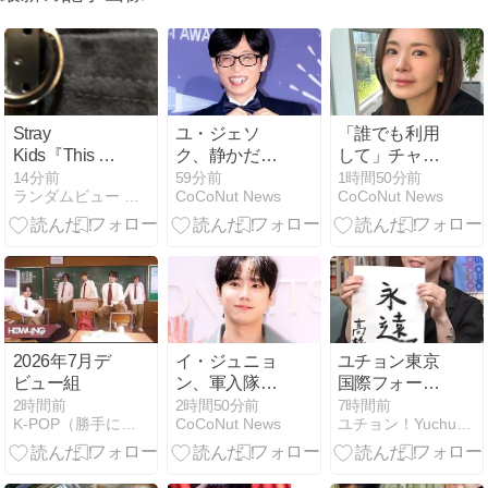
Stray
ユ・ジェソ
「誰でも利用
Kids『This &
ク、静かだと
して」チャ
That』初日音
思ったら…
ン・ソヒ、復
14分前
59分前
1時間50分前
ランダムビュー アソート
CoCoNut News
CoCoNut News
源成績/ 日本限
「おめでた」
帰後に明かさ
定イベント特
が舞い込んだ
れた驚きの事
典付き『THIS
実
& THAT』輸入
盤販売開始
2026年7月デ
イ・ジュニョ
ユチョン東京
ビュー組
ン、軍入隊後
国際フォーラ
にまさかの展
ム席アップグ
2時間前
2時間50分前
7時間前
K-POP（勝手に）うんちくブログ
CoCoNut News
ユチョン！Yuchun！ゆちょんファイティーン！
開…男性との
レード申し込
「妙な関係」
み！
に注目