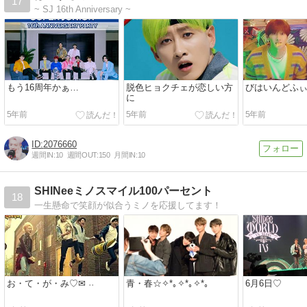
17
~ SJ 16th Anniversary ~
もう16周年かぁ…
脱色ヒョクチェが恋しい方
びはいんどふ
に
5年前
5年前
5年前
2076660
週間IN:
10
週間OUT:
150
月間IN:
10
SHINeeミノスマイル100パーセント
18
一生懸命で笑顔が似合うミノを応援してます！
お・て・が・み♡✉︎ ˒˒
青・春☆✧*｡✧*｡✧*｡
6月6日♡