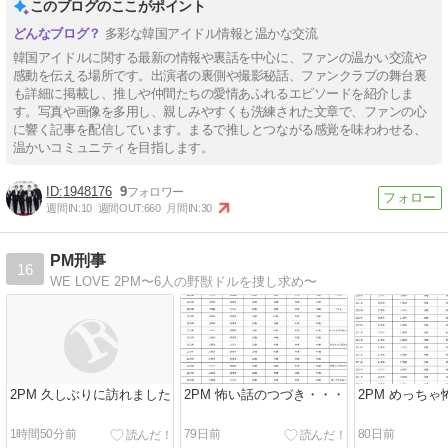
このブログのここがポイント
多彩な韓国アイドル情報と温かな交流
韓国アイドルに関する最新の情報や裏話を中心に、ファンの温かい交流や
感動を伝える場所です。出演者の裏側や撮影秘話、ファンクラブの舞台裏
も詳細に掲載し、推しや仲間たちの愛情あふれるエピソードを紹介しま
す。写真や画像を多用し、親しみやすくも洗練された文章で、ファンの心
に響く記事を配信しています。まるで推しとつながる感覚を味わわせる、
温かいコミュニティを目指します。
1948176
9
週間IN:
10
週間OUT:
660
月間IN:
30
PM刑事
16
WE LOVE 2PM〜6人の野獣ドルを捜し求め〜
2PM 久しぶりに訪れました
2PM 怖い話のつづき・・・
2PM めっち
1時間50分前
79日前
80日前