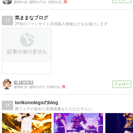
週間IN:
20
週間OUT:
10
月間IN:
20
気ままなブログ
13
2PMのファンサイト共同購入情報などをお届けします
1872753
週間IN:
18
週間OUT:
0
月間IN:
18
torikonolegsのblog
14
脚フェチの集めた美脚画像をただひたすらに。