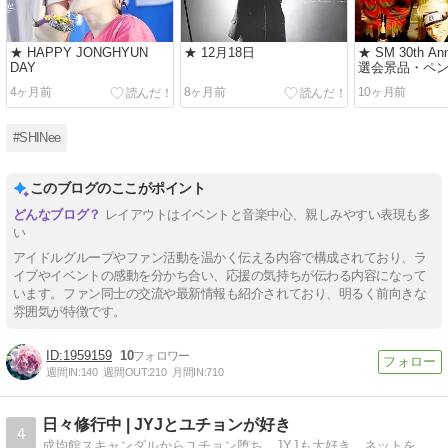
★ HAPPY JONGHYUN
★ 12月18日
★ SM 30th Ann
DAY
選会景品・ペ
プバーム
4ヶ月前
8ヶ月前
10ヶ月前
#SHINee
このブログのここがポイント
レイアウトはイベントと音楽中心、親しみやすい表現も多
い
アイドルグループやファン活動を温かく伝える内容で構成されており、ラ
イブやイベントの感動を分かち合い、応援の気持ちが伝わる内容になって
います。ファン同士の交流や最新情報も紹介されており、明るく前向きな
雰囲気が特徴です。
1959159
10
週間IN:
140
週間OUT:
210
月間IN:
710
日々修行中 | JYJとユチョンが好き
4
成均館スキャンダルからユチョン堕ち。JYJも大好き。ネットを活用しながら応援中\(^o^)／