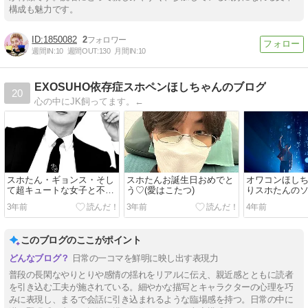
構成も魅力です。
1850082
2
週間IN:
10
週間OUT:
130
月間IN:
10
EXOSUHO依存症スホペンほしちゃんのブログ
20
心の中にJK飼ってます。←
スホたん・ギョンス・そし
スホたんお誕生日おめでと
オワコンほし
て超キュートな女子と不慣
う♡(愛はこたつ)
りスホたんの
れで不器用でもどかしい男
てきた。
3年前
3年前
4年前
子。
このブログのここがポイント
日常の一コマを鮮明に映し出す表現力
普段の長閑なやりとりや感情の揺れをリアルに伝え、親近感とともに読者
を引き込む工夫が施されている。細やかな描写とキャラクターの心理を巧
みに表現し、まるで会話に引き込まれるような臨場感を持つ。日常の中に