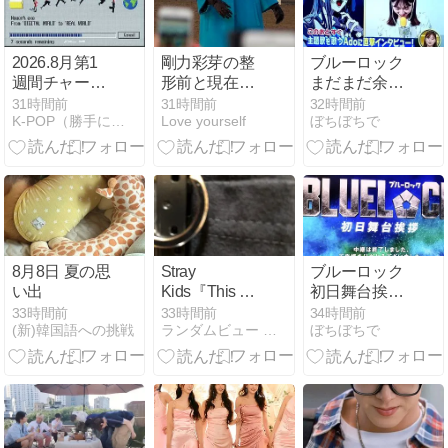
2026.8月第1
剛力彩芽の整
ブルーロック
週間チャート
形前と現在を
まだまだ余
結果
画像比較！顔
韻、すごい
31時間前
31時間前
32時間前
K-POP（勝手に）うんちくブログ
Love yourself
ぼちぼちで
変わったと言
われる理由4
つを昔から検
証
8月8日 夏の思
Stray
ブルーロック
い出
Kids『This &
初日舞台挨
That』成熟の
拶、その後、
33時間前
33時間前
34時間前
(新)韓国語への挑戦
ランダムビュー アソート
ぼちぼちで
秀作、ラップ
夏セールで調
多めもグラミ
子こく！
ー『アジア部
門』不適格で
はない/ 初日売
上高水準