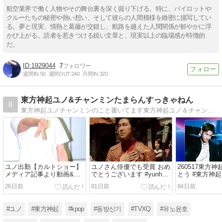
航空業界で働く人物やその舞台裏を深く掘り下げる。特に、パイロットや
クルーたちの秘密や熱い想い、そして彼らの人間模様を緻密に描写してい
る。夢と現実、情熱と葛藤が交錯し、航路を越えた人間関係が鮮やかに浮
かび上がる。読者を惹きつける鋭い文章と、現実以上の臨場感が特徴的
だ。
1929044
7
週間IN:
50
週間OUT:
240
月間IN:
320
東方神起ユノ&チャンミンたまらんすっきゃねん
8
東方神起ユノチャンミンのこと書いてます東方神起ユノ＆チャンミンたまらんすっきゃねんmayukonoんち の第三章です！
ユノ出勤【カルトショー】
ユノさん俳優でも受賞 おめ
260517東方
メディア記事より動画&写
でとうございます #yunho #
とう #東方神起 
真 #yunho #ユノ #유노윤호
ユノ
#Changmin
26日前
81日前
84日前
#ユノ
#東方神起
#kpop
#동방신기
#TVXQ
#유노윤호