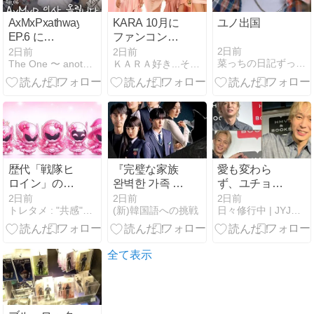
AxMxPxathway
KARA 10月に
ユノ出国
EP.6 に
ファンコン日
FTISLAND登
本公演開催決
2日前
2日前
2日前
菜っちの日記ずっと東方神起
The One 〜 another たまのよりみち
ＫＡＲＡ好き...それが始まり
場
定！
歴代「戦隊ヒ
『完璧な家族
愛も変わら
ロイン」の現
완벽한 가족 』
ず、ユチョン
在は？強くて
完走！
に夢中
2日前
2日前
2日前
トレタメ : "共感"するエンタメ情報サイト
(新)韓国語への挑戦
日々修行中 | JYJとユチョンが好き
美しい歴代キ
(⁠♡⁠ω⁠♡⁠ ⁠)⁠ ⁠~⁠♪
ャスト一覧と
現在の活躍ま
とめ
全て表示