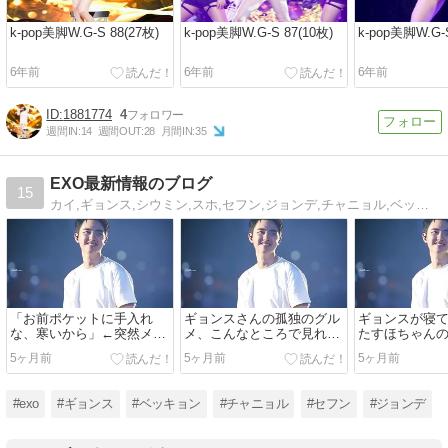
k-pop美脚W.G-S 88(27枚)
k-pop美脚W.G-S 87(10枚)
k-pop美脚W.G-S
6年前
6年前
6年前
1881774
4
週間IN:
14
週間OUT:
28
月間IN:
35
EXO最新情報のブログ
15
カイ,ギョンス,シウミン,スホ,セフン,ジョンデ,チャニョル,ベッキョンの最新ニュースを1時間毎にいち早く更新！ライブ、イベント、生の声、メンバーの近況などあなたにあった情報が見つかります。
「お前ポケットに手入れ
ギョンスさんの孤独のグル
ギョンスが寝
な、寒いから」←突然メロ
メ、こんなところで見れる
たすほちゃん
ドラマのセリフさらっと言
と思わず大声。
みが良い刺さっ
5ヶ月前
5ヶ月前
5ヶ月前
うのずるい
クサセ毎シー
うけどスホさ
ギョンスのお
#exo
#ギョンス
#ベッキョン
#チャニョル
#セフン
#ジョンデ
って感じで和