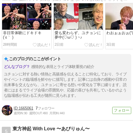
非日常体験にドキドキ
愛も変わらず、ユチョンに
わおぉぉおぉ(°口
(⁠´⁠ε⁠｀⁠ ⁠)
夢中(⁠♡⁠ω⁠♡⁠ ⁠)⁠ ⁠~⁠♪
28時間前
2日前
3日前
このブログのここがポイント
感情的な表現とライブ体験重視の紹介
ユチョンに対する熱い情熱と高揚感を伝えることに特化しており、ライブ
やイベントの臨場感を鮮やかに描写します。記事には自身の感動や日常の
出来事を交えながら、ユチョンに寄せる想いや変化を丁寧に綴ります。読
者にはまるでライブ会場の雰囲気や、応援の喜びを共有しているかのよう
な臨場感が伝わる工夫が随所に見られます。
1665061
7
週間IN:
90
週間OUT:
490
月間IN:
440
東方神起 With Love 〜あびりゅん〜
5