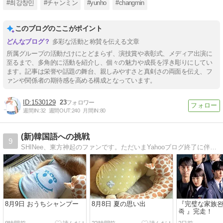
#최강창민
#チャンミン
#yunho
#changmin
このブログのここがポイント
多彩な活動と称賛を伝える文章
所属グループの活動だけにとどまらず、演技賞や表彰式、メディア出演に
至るまで、多角的に活動を紹介し、個々の魅力や成長を浮き彫りにしてい
ます。記事は栄誉や話題の舞台、親しみやすさと真剣さの両面を伝え、フ
ァンや関係者の期待感を高める構成となっています。
1530129
23
週間IN:
32
週間OUT:
240
月間IN:
80
(新)韓国語への挑戦
9
SHINee、東方神起のファンです。ただいまYahooブログ終了に伴い(新)韓国語への挑戦としてやっていきます。
8月9日 おうちシャンプー
8月8日 夏の思い出
『完璧な家族완
족 』完走！