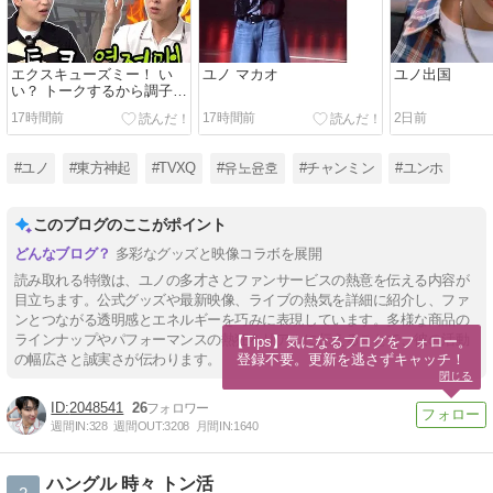
エクスキューズミー！ い
ユノ マカオ
ユノ出国
い？ トークするから調子い
い ユノ
17時間前
17時間前
2日前
#ユノ
#東方神起
#TVXQ
#유노윤호
#チャンミン
#ユンホ
このブログのここがポイント
多彩なグッズと映像コラボを展開
読み取れる特徴は、ユノの多才さとファンサービスの熱意を伝える内容が
目立ちます。公式グッズや最新映像、ライブの熱気を詳細に紹介し、ファ
ンとつながる透明感とエネルギーを巧みに表現しています。多様な商品の
ラインナップやパフォーマンスの熱狂をリアルに伝えることで、彼の活動
【Tips】気になるブログをフォロー。

登録不要。更新を逃さずキャッチ！
の幅広さと誠実さが伝わります。
閉じる
2048541
26
週間IN:
328
週間OUT:
3208
月間IN:
1640
ハングル 時々 トン活