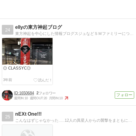
ellyの東方神起ブログ
24
東方神起を中心にした情報ブログスジュなどＳＭファミリーについても書いてます！！
◎ CLASSYC◎
3年前
1650684
2
週間IN:
10
週間OUT:
20
月間IN:
10
nEXt One!!!
25
こんなはずじゃなかった.....12人の異星人からの襲撃をまともに食らったEXO Blogです。