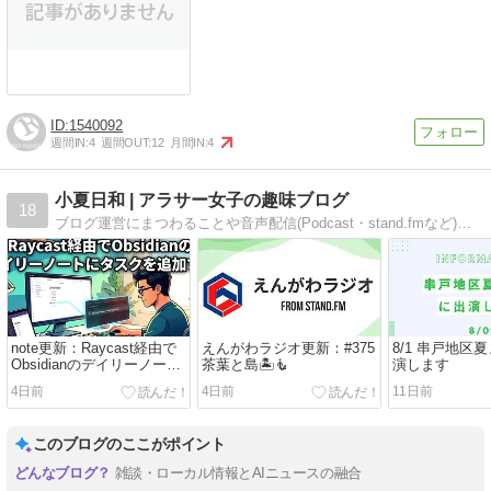
1540092
週間IN:
4
週間OUT:
12
月間IN:
4
小夏日和 | アラサー女子の趣味ブログ
18
ブログ運営にまつわることや音声配信(Podcast・stand.fmなど)、新商品のレビュー記事etc...アラサー女子の趣味ブログです！
note更新：Raycast経由で
えんがわラジオ更新：#375
8/1 串戸地区
Obsidianのデイリーノート
茶葉と島️🏝️🧜
演します
にタスクを追加する
4日前
4日前
11日前
このブログのここがポイント
雑談・ローカル情報とAIニュースの融合