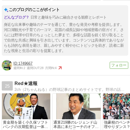
このブログのここがポイント
日常と趣味を巧みに融合させる観察とレポート
身近な出来事や趣味のテーマを通じて、豊かな発見や考察を提供します。
河口湖観光や子育ての一コマ、花苗の成長記録や地域密着の宿ガイド、さ
らには野球や日常のちょっとした夢まで、多様な話題を鋭く切り取ること
で自然な共感と興味を引き出しています。コンテンツは具体的でありなが
らも詩的な表現を避け、親しみやすく軽やかにトピックを紡ぎ、読者に新
たな視座と生活の彩りを提案します。
1749667
週間IN:
2
週間OUT:
28
月間IN:
4
Red★速報
25
2ch（2ちゃんねる）の野球記事のまとめサイトです。野球の話題を中心にまとめサイトを更新しています。1日に何度か投稿される予定です。ブログの相互リンク＆相互RSS募集中。
黄金期を築く小久保ソフト
通算219勝のレジェンド山
強豪校のベン
バンクの次期監督は一体誰
本昌に未だコーチのオファ
理やりダンス？