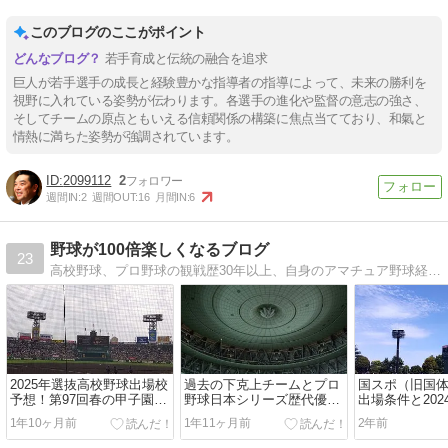
このブログのここがポイント
若手育成と伝統の融合を追求
巨人が若手選手の成長と経験豊かな指導者の指導によって、未来の勝利を
視野に入れている姿勢が伝わります。各選手の進化や監督の意志の強さ、
そしてチームの原点ともいえる信頼関係の構築に焦点当てており、和氣と
情熱に満ちた姿勢が強調されています。
2099112
2
週間IN:
2
週間OUT:
16
月間IN:
6
野球が100倍楽しくなるブログ
23
高校野球、プロ野球の観戦歴30年以上、自身のアマチュア野球経験を元に人生に欠かせない野球の魅力を余すところなくお伝えします！
2025年選抜高校野球出場校
過去の下克上チームとプロ
国スポ（旧国
予想！第97回春の甲子園代
野球日本シリーズ歴代優勝
出場条件と20
表校に選考される高校は？
回数ランキング！
出場校は？甲
1年10ヶ月前
1年11ヶ月前
2年前
必見！