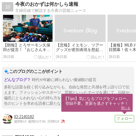
今夜のおかずは何かしら速報
10
主婦目線で解説する今夜の芸能ニュース
【朗報】とろサーモン久保
【悲報】イエモン、ツアー
【速報】MLB
田が提言！『おじさんキャ
グッズが差別表現を想起と
目開幕！佐々
ップ』はアリだ！ファッシ
指摘されロンT販売中止に
川ケニー、史上
26日前
26日前
26日前
ョンはもっと自由でいい！
MLBドラフト
か？注目集ま
選択
このブログのここがポイント
時代や年齢に縛られない価値観の提言
多彩な話題を鋭く切り込みながらも、自由な発想と共感を呼ぶ語り口で伝
えます。ファッションやスポーツ、芸能といったテーマを通じて、伝統や
偏見にとらわれない心の持ち方を提案し、個性の輝きを促します。輝く人
【Tips】気になるブログをフォロー。

登録不要。更新を逃さずキャッチ！
生のヒントを求める読者に新たな視点と元気を届ける内容が魅力です。
閉じる
2140182
週間IN:
6
週間OUT:
46
月間IN:
8