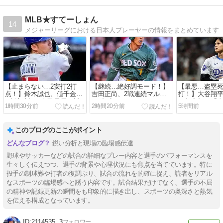
MLB★すてーしょん
14
メジャーリーグにおける日本人プレーヤーの情報をまとめています
【止まらない…2安打2打
【継続…絶好調モード！】
【最悪…盗塁死
点！】鈴木誠也、値千金の
吉田正尚、2戦連続マルチ
打！】大谷翔平
2点適時打で自己最長25試
＆2打点…レッドソックス
り無安打…「
1時間30分前
2時間20分前
5時間前
合連続出塁更新…カブスは
破竹の9連勝に貢献！
塁併殺」が響
5連勝！
ス逆転サヨナラ
このブログのここがポイント
鋭い分析と現場の臨場感伝達
野球やサッカーなどの試合の詳細なプレー内容と選手のパフォーマンスを
生々しく伝えつつ、選手の背景や心理状況にも焦点を当てています。特に
投手の制球難や打者の復調ぶり、試合の流れを的確に捉え、読者をリアル
なスポーツの臨場感へと誘う内容です。試合結果だけでなく、選手の不屈
の精神や記録更新の瞬間をも印象的に描き出し、スポーツの奥深さと熱気
を伝える構成となっています。
2114535
3