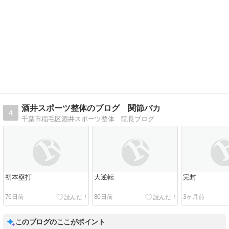
酒井スポーツ整体のブログ 関節バカ
4
千葉市稲毛区酒井スポーツ整体 院長ブログ
初本塁打
大逆転
完封
76日前
80日前
3ヶ月前
このブログのここがポイント