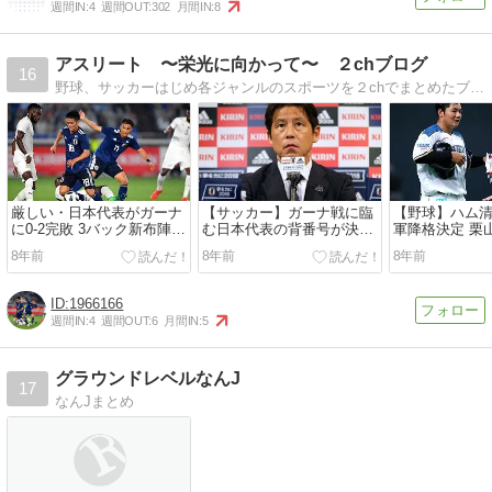
週間IN:
4
週間OUT:
302
月間IN:
8
アスリート 〜栄光に向かって〜 ２chブログ
16
野球、サッカーはじめ各ジャンルのスポーツを２chでまとめたブログになってます。
厳しい・日本代表がガーナ
【サッカー】ガーナ戦に臨
【野球】ハム清
に0-2完敗 3バック新布陣機
む日本代表の背番号が決
軍降格決定 栗
能せず、3週間後のW杯初
定!! 6番は空き、24番以降
真っ白にして
8年前
8年前
8年前
戦へ不安残す
の4人は…
打率・１７９、
打席 三振２８
1966166
週間IN:
4
週間OUT:
6
月間IN:
5
グラウンドレベルなんJ
17
なんJまとめ