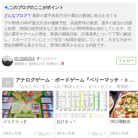
このブログのここがポイント
最新の選手表彰方法や選出の裏側に焦点を当てる
プロ野球のMVP選出方法や優勝予想、高校野球の展望、選手の過去の活躍
と経歴、球団の経営状況など多方面からの野球情報を紹介しています。注
目の選手やチームの歴史、祭典の開催日程、評価基準について丁寧に解説
し、スポーツファンにとって役立つ知識を提供しています。大きな大会や
歴史的瞬間も逃さず伝え、野球の奥深さを伝える内容です。
2040253
4
週間IN:
2
週間OUT:
8
月間IN:
6
アナログゲーム・ボードゲーム『ベリーマッチ・トイ』のブログ
24
「“おもしろい”を“いっぱい”創造したい」がコンセプト。将棋的に駒を動かすサッカーボードゲーム「現実(リアル)に迫れ！マス目サッカータクティクス」を絶賛発売中
メリクリっす
おひさっ！
河口湖観光
1年8ヶ月前
2年4ヶ月前
2年5ヶ月前