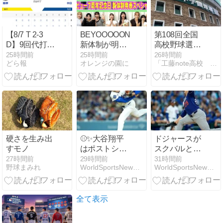
ってた
【8/7 T 2-3
BEYOOOOONDS
第108回全国
D】9回代打・
新体制が明ら
高校野球選手
阿部が逆転タ
かに。“重
権大会（夏の
25時間前
25時間前
26時間前
どら報
オレンジの園に
「工藤note高校 野球部」甲子園・日本一までの育成プロセス
イムリー！中
大”発表が重大
甲子園） 3日
日逆転勝ちで
だったためし
目
4連勝！！
なしだなぁ…
硬さを生み出
⚾✨大谷翔平
ドジャースが
すモノ
はポストシー
スクバルと長
ズンで先発で
期契約濃厚⁉︎
27時間前
29時間前
31時間前
野球まみれ
WorldSportsNews (ワールドスポーツニュース)
WorldSportsNews (ワールドスポーツニュース)
きるのか？ ド
山本由伸超え
ジャースに漂
の超大型契約
う期待と不安
の可能性に胸
のリアル
アツすぎる件
全て表示
🔥