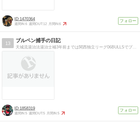
1470364
週間IN:
6
週間OUT:
12
月間IN:
6
ブルペン捕手の日記
13
天城流湯治法湯治士補3年前までは関西独立リーグ06BULLSでプレーしていました。今年は米独立リーグのランカスター・バーンストマーズでブルペン捕手をします。野…
1858319
週間IN:
5
週間OUT:
5
月間IN:
5