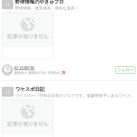
野球情報のやきゅブロ
11
野球情報・激安道具・便利な道具！
1538730
週間IN:
6
週間OUT:
60
月間IN:
6
ワケスポ日記
12
ワケスポーツ宇和店店長のブログです。愛媛県南予にあるワケスポーツ宇和店店長が高校野球・地元の話題などを綴っています。