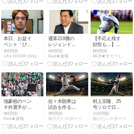
圧倒的な強さ
「盗塁失敗＋
を誇る王国の
満塁併殺」が
未来を考えて
響いたドジャ
みた
ース逆転サヨ
ナラで7連
敗！
本日、お盆イ
通算219勝の
【手応え残す
ベント「ぴっ
レジェンド山
好投も…】
たんマーブ
本昌に未だコ
佐々木朗希
6時間前
6時間前
8時間前
1A's DOOR−Only１で行こう！
Red★速報
MLB★すてーしょん
ル」で初めて
ーチのオファ
「ゾーンで攻
の達成者が出
ーなし！球界
められた」6
ました！”The
の宝を活かし
回4安打2失
first person to
きれていない
点…打線援護
achieve
現状と現場復
なく6勝目お
success in
帰への期待
預け！
today’s Obon
event ‘Pittan
強豪校のベン
佐々木朗希は
村上宗隆、25
Marble’ has
チ外選手が無
試合を作る
号ソロで日本
emerged!”【ENG
理やりダン
も、ドジャー
人メジャー1
8時間前
9時間前
11時間前
CHT KOR
Red★速報
知りたいスポーツNEWS
知りたいスポーツNEWS
ス？SNSで炎
ス7連敗！8月
年目最多本塁
JPN】
上する野球部
未だ勝利なし
打記録を更
イジメ疑惑の
の深刻事態
新！大谷・岡