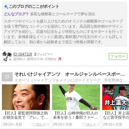
BTI
このブログのここがポイント
多彩な横断幕とゴールテープで夢を演出
スポーツやイベントを盛り上げるためのオリジナル横断幕やゴールテープ
を扱う専門的なコンテンツを提供しています。高品質な制作例やデザイン
アイデアを紹介し、応援や記念をより特別なものにするサポートを行って
います。多種多様なイベントに最適な素材選びや注文のポイントも詳しく
解説しており、初心者から経験者まで役立つ情報が満載です。
1647118
2
週間IN:
2
週間OUT:
44
月間IN:
6
それいけジャイアンツ オールジャンルベースボールちゃんねる
22
スポーツ（ジャイアンツをメインにボーイズリーグ、学生野球など）まとめブログです
【巨人】新監督阿部慎之助
【巨人】山崎伊織が巨人の
【巨人】井上
が就任会見で「アレ」では
未来を担う！桑田ファーム
など若手投手
なく「アベ」との意気込み
総監督の３年計画で成長を
人がリーグ優
2年10ヶ月前
2年10ヶ月前
2年10ヶ月前
を語る！
遂げる
目指す！