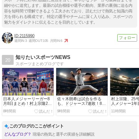
細やかに追究します。最新の試合模様や選手の動向、業界の裏側に迫る内
容を短時間で理解できるよう工夫されており、読むだけで熱気と知識の両
方を得られる構成です。特定の選手やチームに深く入り込み、スポーツの
魅力をダイレクトに伝えることを目的としています。
2115990
週間IN:
3
週間OUT:
105
月間IN:
6
知りたいスポーツNEWS
20
スポーツまとめブログです
日本人メジャーリーガー8
佐々木朗希は試合を作る
村上宗隆、25
月8日まとめ！村上宗隆25
も、ドジャース7連敗！8月
人メジャー1年
号、佐々木朗希好投も涙、
未だ勝利なしの深刻事態
打記録を更新
8時間前
9時間前
11時間前
松井裕樹好救援
との争いも激
このブログのここがポイント
現場の熱気と選手の実績を詳細解説