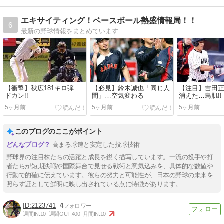
エキサイティング！ベースボール熱盛情報局！！
6
最新の野球情報をまとめています
【衝撃】秋広181キロ弾…
【必見】鈴木誠也「同じ人
【注目】吉田
ドカン!!
間」…空気変わる
消えた…鳥肌!!
5ヶ月前
5ヶ月前
5ヶ月前
このブログのここがポイント
高まる球速と安定した投球技術
野球界の注目株たちの活躍と成長を鋭く描写しています。一流の投手や打
者たちが短期決戦や国際舞台で見せる戦術と意気込みを、具体的な数値や
行動で的確に伝えています。彼らの努力と可能性が、日本の野球の未来を
照らす証として鮮明に映し出されている点に特徴があります。
2123741
4
週間IN:
10
週間OUT:
400
月間IN:
10