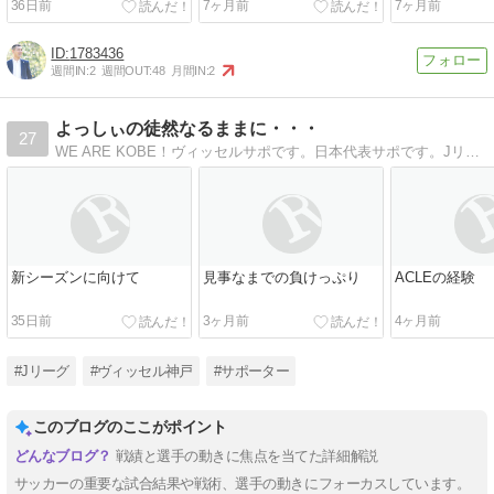
36日前
7ヶ月前
7ヶ月前
1783436
週間IN:
2
週間OUT:
48
月間IN:
2
よっしぃの徒然なるままに・・・
27
WE ARE KOBE！ヴィッセルサポです。日本代表サポです。Jリーグその他もろもろ
新シーズンに向けて
見事なまでの負けっぷり
ACLEの経験
35日前
3ヶ月前
4ヶ月前
#Jリーグ
#ヴィッセル神戸
#サポーター
このブログのここがポイント
戦績と選手の動きに焦点を当てた詳細解説
サッカーの重要な試合結果や戦術、選手の動きにフォーカスしています。