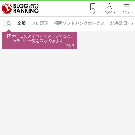
リーダー
ログイン
メニュー
全般
プロ野球
福岡ソフトバンクホークス
北海道日本
【Tips】このアイコンをタップすると、

カテゴリ一覧を表示できます。
閉じる