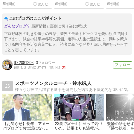
になるのか！圧倒的な強さ
ーなし！球界の宝を活かし
する野球部イ
5時間前
6時間前
8時間前
を誇る王国の未来を考えて
きれていない現状と現場復
相と現場取材
みた
帰への期待
ルな実態
このブログのここがポイント
最新情報と裏側に切り込む解説力
プロ野球界の動きや選手の裏話、業界の最新トピックスを鋭い視点で掘り
下げます。試合の結果や移籍の裏側、選手の人生の選択まで、興味を惹き
つける内容を身近な言葉で伝え、読者に新たな発見と深い理解をもたらす
ことを志しています。
2081296
3
週間IN:
2
週間OUT:
478
月間IN:
2
スポーツメンタルコーチ・鈴木颯人
26
様々な競技で活躍する選手を研究した結果ある決定的な違いに気付く。そのノウハウを生かしたコーチングを極限の集中力を要するトップアスリートに提供
【お知らせ】長年、アメー
23歳で富士山に登って気づ
競輪の話をせ
バブログでお世話になった
いた、結果よりも過程が記
「勝つ執着」
方々へ
憶に残る理由
手が最強にな