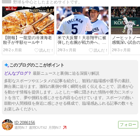
野球を中心としたまとめサイトです。
【朗報】一龍堂の冷凍海老
米で大反響！大谷翔平に被
ノーヒットノ
餃子が半額セール中！
弾した右腕が戦力外へ、
感慨深い試合
「冗談だろ？」厳しい声コ
は？
2年2ヶ月前
2年3ヶ月前
2年3ヶ月前
メントが殺到
このブログのここがポイント
最新ニュースと裏側に迫る深掘り解説
多彩なスポーツやエンタメの記事を紹介し、観戦の臨場感や選手の素顔、
舞台裏に迫ります。激戦の裏側や輝く瞬間を鋭く伝えることで、読者が心
を動かす情報を提供します。ふとした一瞬に隠された情熱や努力にスポッ
トを当て、夢や挑戦を感じさせる内容を心がけています。スポーツの熱い
鼓動や人間模様を身近に感じさせる構成で、臨場感あふれる記事の数々を
お楽しみください。
2086156
週間IN:
7
週間OUT:
62
月間IN:
7