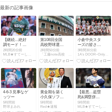
最新の記事画像
【継続…絶好
第108回全国
小倉中央スタ
調モード！】
高校野球選手
ーズの皆さん
吉田正尚、2
権大会（夏の
が特別練習に
2時間20分前
2時間50分前
3時間30分前
MLB★すてーしょん
「工藤note高校 野球部」甲子園・日本一までの育成プロセス
1A's DOOR−Only１で行こう！
戦連続マルチ
甲子園） 4日
来られまし
＆2打点…レ
目
た！”The
ッドソックス
Kokura Chuo
破竹の9連勝
Stars Came to
に貢献！
Our Center for
a Special
Practice
Session!”【ENG
4-6-3 見事なゲ
黄金期を築く
【最悪…盗塁
CHT KOR
ッツー
小久保ソフト
死&満塁併殺
JPN】
バンクの次期
打！】大谷翔
5時間前
5時間前
5時間前
野球まみれ
Red★速報
MLB★すてーしょん
監督は一体誰
平、10試合ぶ
になるのか！
り無安打…