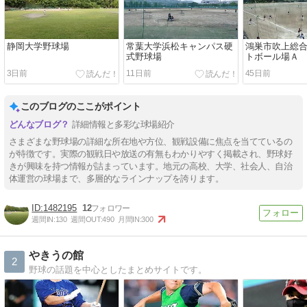
静岡大学野球場
常葉大学浜松キャンパス硬
鴻巣市吹上総合
式野球場
トボール場Ａ
3日前
11日前
45日前
このブログのここがポイント
詳細情報と多彩な球場紹介
さまざまな野球場の詳細な所在地や方位、観戦設備に焦点を当てているの
が特徴です。実際の観戦日や放送の有無もわかりやすく掲載され、野球好
きが興味を持つ情報が詰まっています。地元の高校、大学、社会人、自治
体運営の球場まで、多層的なラインナップを誇ります。
1482195
12
週間IN:
130
週間OUT:
490
月間IN:
300
やきうの館
2
野球の話題を中心としたまとめサイトです。