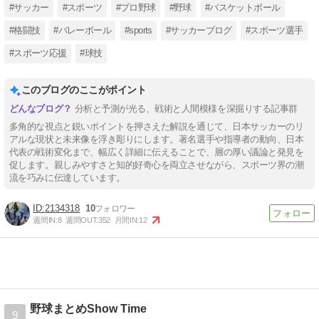
#サッカー
#スポーツ
#プロ野球
#野球
#バスケットボール
#格闘技
#バレーボール
#sports
#サッカーブログ
#スポーツ選手
#スポーツ応援
#球技
このブログのここがポイント
分析と予測が光る、戦術と人間模様を深掘りする記事群
多角的な視点と鋭いポイントを押さえた解説を通じて、日本サッカーのリ
アルな現状と未来像を浮き彫りにします。著名選手や指導者の動向、日本
代表の戦術変化まで、幅広く詳細に伝えることで、層の厚い議論と発見を
促します。親しみやすさと知的好奇心を両立させながら、スポーツ界の潮
流を巧みに伝達しています。
2134318
10
週間IN:
8
週間OUT:
352
月間IN:
12
野球まとめShow Time
9