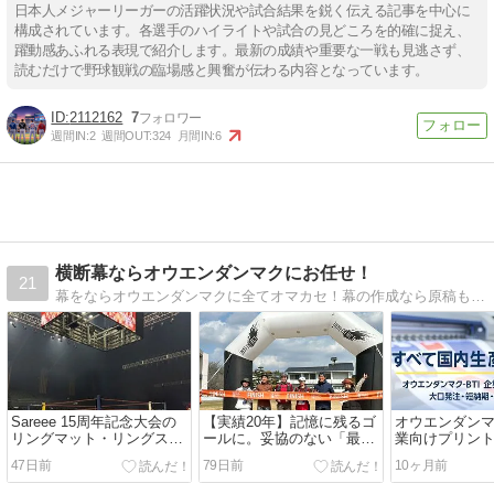
日本人メジャーリーガーの活躍状況や試合結果を鋭く伝える記事を中心に
構成されています。各選手のハイライトや試合の見どころを的確に捉え、
躍動感あふれる表現で紹介します。最新の成績や重要な一戦も見逃さず、
読むだけで野球観戦の臨場感と興奮が伝わる内容となっています。
2112162
7
週間IN:
2
週間OUT:
324
月間IN:
6
横断幕ならオウエンダンマクにお任せ！
21
幕をならオウエンダンマクに全てオマカセ！幕の作成なら原稿も修正も無料！安くても高品質！全国発送！
Sareee 15周年記念大会の
【実績20年】記憶に残るゴ
オウエンダンマク
リングマット・リングスカ
ールに。妥協のない「最高
業向けプリン
ート・コーナーポスト制作
峰のゴールテープ」を作り
大口発注・短
47日前
79日前
10ヶ月前
実績｜プロレス・女子プロ
ませんか？
理由・大量注
レス大会用プリントなら