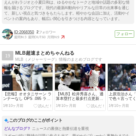
えんがわラジオと小夏日和は、ゆるやかなトークと地域や話題の多彩な情
報を届けるブログです。現代の最新AI動向やリアルな日常の出来事を通じ
て、新しい視点と気づきをもたらします。軽やかな会話に加え、活動やイ
ベントの案内もあり、幅広い関心を引きつける内容となっています。
2068350
2
週間IN:
3
週間OUT:
60
月間IN:
9
MLB超速まとめちゃんねる
19
MLB（メジャーリーグ）情報のまとめブログです
【悲報】オオタニサーン ラ
【MLB】松井秀喜さん、通
上原浩治さん
ンナーなし OPS .095 ラン
算本塁打と最多打点更新の
で色々言って
ナー得点圏 OPS 2.257
大谷に、自身より「ベー
の」「予想外
1年10ヶ月前
1年10ヶ月前
1年10ヶ月前
ブ・ルースと比較した方が
ん」
いい」と敬意表す
このブログのここがポイント
ニュースの裏側と熱量伝達を重視
スポーツ特に野球の話題に焦点を当て、華やかなプレーから裏舞台までを