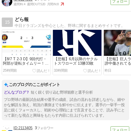
週間IN:
4
週間OUT:
520
月間IN:
8
どら報
15
中日ドラゴンズを中心とした、野球に関するまとめサイトです。
【8/7 T 2-3 D】9回代打・
【悲報】6月以降のヤクル
【悲報】巨人
阿部が逆転タイムリー！中
トスワローズ 13勝33敗
謗中傷されて
日逆転勝ちで4連勝！！
「家族を殺す
25時間前
33時間前
昨日
ージを送るの
このブログのここがポイント
短く鋭く切り込む野球観察と選手分析
プロ野球の最新試合結果や選手の成績、試合の流れを詳述しながら、細や
かな解説を加え、戦況の裏側までを鮮やかに伝えます。選手の一挙手一投
足に鋭くフォーカスし、戦術や心理戦にまで言及することで、読み手にと
って新たな視点と興味をもたらす内容に仕上げられています。
2113405
3