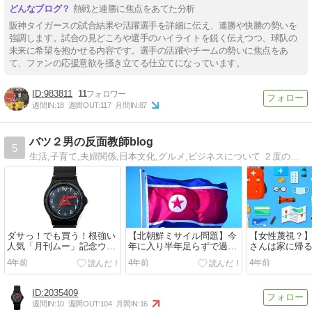
熱戦と連勝に焦点をあてた分析
阪神タイガースの試合結果や活躍選手を詳細に伝え、連勝や快勝の勢いを
強調します。試合の見どころや選手のハイライトを鋭く伝えつつ、球队の
未来に希望を抱かせる内容です。選手の活躍やチームの勢いに焦点をあ
て、ファンの応援意欲を掻き立てる仕立てになっています。
983811
11
週間IN:
18
週間OUT:
117
月間IN:
87
バツ２男の反面教師blog
5
生活,子育て,夫婦関係,日本文化,グルメ,ビジネスについて ２度の離婚しても前向きに生きている管理職リーマンが 最新まとめニュース(5ch)を絡めて生き様を伝えたいと思い 立ち上げたブログです。 お楽しみいただけましたら幸いです。
ダサっ！でも買う！根強い
【北朝鮮ミサイル問題】今
【女性蔑視？
人気「月刊ムー」記念ウォ
年に入り半年足らずで過去
さんは家に帰
ッチ発売へ。
最多。いよいよか・・。
4年前
4年前
4年前
2035409
週間IN:
10
週間OUT:
104
月間IN:
16