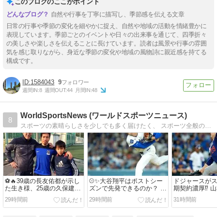
このブログのここがポイント
自然や行事を丁寧に描写し、季節感を伝える文章
日常の行事や季節の変化を細やかに捉え、自然や地域の活動を情緒豊かに
表現しています。季節ごとのイベントや日々の出来事を通じて、四季折々
の美しさや楽しさを伝えることに長けています。読者は風景や行事の雰囲
気を感じ取りながら、身近な季節の変化や地域の風物詩に親近感を持てる
構成です。
1584043
9
週間IN:
8
週間OUT:
44
月間IN:
48
WorldSportsNews (ワールドスポーツニュース)
8
スポーツの素晴らしさを少しでも多く届けたく、 スポーツ全般のまとめblogサイト
⚽🔥39歳の長友佑都が示し
⚾✨大谷翔平はポストシー
ドジャースが
た生き様、25歳の久保建英
ズンで先発できるのか？ ド
期契約濃厚⁉︎ 
が描く未来 日本サッカーの
ジャースに漂う期待と不安
の超大型契約
29時間前
29時間前
31時間前
魂を感じたW杯
のリアル
アツすぎる件