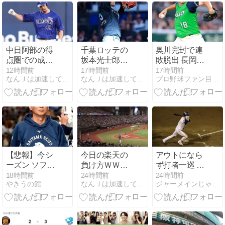
真相と現場取
本との争いも
材で見えたリ
激化
アルな実態
中日阿部の得
千葉ロッテの
奥川完封で連
点圏での成績
坂本光士郎投
敗脱出 長岡の
wwwwwwwwwwww
手、１イニン
4号で得た虎
12時間前
17時間前
17時間前
なんＪは加速している
なんＪは加速している
プロ野球ファン目線で
グ３死球を達
の子の1点を
成ｗｗｗｗｗ
最後まで守り
ｗｗｗｗｗｗ
抜く
ｗ
【悲報】今シ
今日の楽天の
アウトになら
ーズン ソフト
負け方ＷＷＷ
ず打者一巡 ～
バンクに8勝3
ＷＷＷＷＷＷ
ファーム交流
18時間前
24時間前
24時間前
やきうの館
なんＪは加速している
ジャーメインじゃないダイのblog２
敗だった西武
ＷＷＷＷＷＷ
戦 ＤｅＮＡ vs
ライオンズさ
ＷＷＷＷ
ソフトバンク
ん 気が付いた
～
ら9勝9敗にな