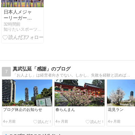
日本人メジャ
ーリーガー8
月7日まと
32時間前
知りたいスポーツNEWS
め！延長サヨ
ナラ決着が2
試合、吉田正
尚は13回激闘
を制す
真武弘延「感謝」のブログ
7
「お人よし」は経営者向きでない。しかし、失敗を経験と読めば、感謝の仕組みができ、成功への夢が掴める。
ブログ休止のお知らせ
春らんまん
花見ラン
4ヶ月前
4ヶ月前
4ヶ月前