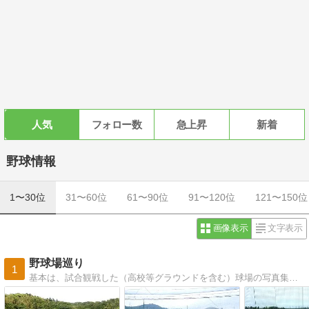
人気
フォロー数
急上昇
新着
野球情報
1〜30位
31〜60位
61〜90位
91〜120位
121〜150位
画像表示
文字表示
野球場巡り
1
基本は、試合観戦した（高校等グラウンドを含む）球場の写真集です。