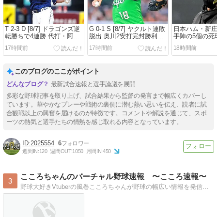
T 2-3 D [8/7] ドラゴンズ逆
G 0-1 S [8/7] ヤクルト連敗
日本ハム・新庄
転勝ちで4連勝 代打・阿部
脱出 奥川2安打完封勝利、
手陣の5個の死
が逆転タイムリー！ 阪神ド
長岡4号ホームラン 巨人打
「ちょっと多
17時間前
17時間前
18時間前
リス3失点セーブ失敗
線沈黙
っと考えても
このブログのここがポイント
最新試合速報と選手論議を展開
多彩な野球記事を取り上げ、試合結果から監督の発言まで幅広くカバーし
ています。華やかなプレーや戦術の裏側に潜む熱い思いを伝え、読者に試
合観戦以上の興奮を届けるのが特徴です。コメントや解説を通じて、スポ
ーツの熱気と選手たちの情熱を感じ取れる内容となっています。
2025554
6
週間IN:
120
週間OUT:
1050
月間IN:
450
こころちゃんのバーチャル野球速報 〜こころ速報〜
3
野球大好きVtuberの風巻こころちゃんが野球の幅広い情報を発信していきます！！！