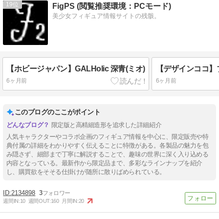
19
FigPS (閲覧推奨環境：PCモード)
美少女フィギュア情報サイトの残骸。
【ホビージャパン】GALHolic 深青(ミオ)
6ヶ月前
6ヶ月前
このブログのここがポイント
限定版と高精細造形を追求した詳細紹介
人気キャラクターやコラボ企画のフィギュア情報を中心に、限定販売や特
典付属の詳細をわかりやすく伝えることに特徴がある。各製品の魅力を包
み隠さず、細部まで丁寧に解説することで、趣味の世界に深く入り込める
内容となっている。最新作から限定品まで、多彩なラインナップを紹介
し、購買欲をそそる仕掛けが随所に散りばめられている。
2134898
3
週間IN:
10
週間OUT:
160
月間IN:
20