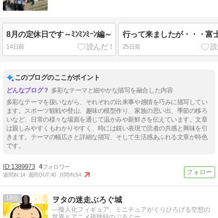
8月の定休日です～ﾐﾝﾐﾝﾐｰﾝ編～
行って来ましたが・・・富
14日前
25日前
このブログのここがポイント
多彩なテーマと細やかな描写を融合した内容
多彩なテーマを扱いながら、それぞれの出来事や感情を巧みに描写してい
ます。スポーツ観戦や登山、趣味の模型作り、家族の思い出、季節の移ろ
いなど、日常の様々な場面を通じて温かみや新鮮さを伝えています。文章
は親しみやすくもわかりやすく、時には鋭い表現で読者の共感と興味を引
きます。テーマの幅広さと詳細な描写、そして生活感あふれる文章が特色
です。
1389973
4
週間IN:
14
週間OUT:
40
月間IN:
54
18
ヲタの迷走ぶろぐ城
―擬人化フィギュア、ミニチュアがくりひろげる空想の
世界とアニメ視聴録のぶろぐー