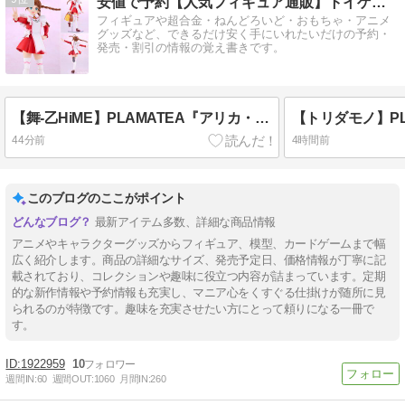
安値で予約【人気フィギュア通販】トイゲット！
フィギュアや超合金・ねんどろいど・おもちゃ・アニメ
グッズなど、できるだけ安く手にいれたいだけの予約・
発売・割引の情報の覚え書きです。
【舞-乙HiME】PLAMATEA『アリカ・ユメミヤ』プラモデル予約【グッドスマイルカンパニー】より2027年4月発売予定♪
44分前
4時間前
このブログのここがポイント
最新アイテム多数、詳細な商品情報
アニメやキャラクターグッズからフィギュア、模型、カードゲームまで幅
広く紹介します。商品の詳細なサイズ、発売予定日、価格情報が丁寧に記
載されており、コレクションや趣味に役立つ内容が詰まっています。定期
的な新作情報や予約情報も充実し、マニア心をくすぐる仕掛けが随所に見
られるのが特徴です。趣味を充実させたい方にとって頼りになる一冊で
す。
1922959
10
週間IN:
60
週間OUT:
1060
月間IN:
260