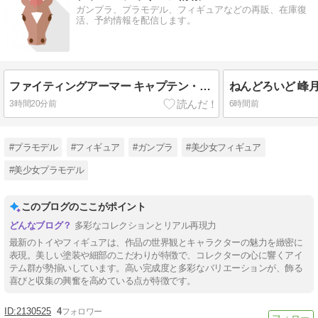
ガンプラ、プラモデル、フィギュアなどの再販、在庫復
活、予約情報を配信します。
ファイティングアーマー キャプテン・マーベル
ねんどろいど 峰月律
3時間20分前
6時間前
#プラモデル
#フィギュア
#ガンプラ
#美少女フィギュア
#美少女プラモデル
このブログのここがポイント
多彩なコレクションとリアル再現力
最新のトイやフィギュアは、作品の世界観とキャラクターの魅力を緻密に
表現。美しい塗装や細部のこだわりが特徴で、コレクターの心に響くアイ
テム群が勢揃いしています。高い完成度と多彩なバリエーションが、飾る
喜びと収集の興奮を高めている点が特徴です。
2130525
4