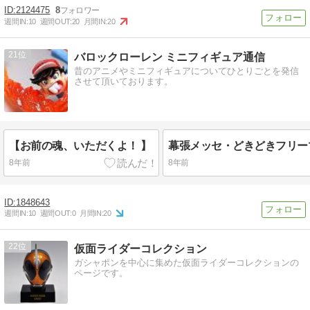
2124475
8
週間IN:
10
週間OUT:
20
月間IN:
20
21
バロックローレン ミニフィギュア通信
昔のアニメやミニフィギュアについてひとりごとを発信
させて頂いております。
【お前の魂、いただくよ！ 】
8年前
8年前
1848643
週間IN:
10
週間OUT:
0
月間IN:
20
22
仮面ライダーコレクション
ガシャポンを中心に集めた仮面ライダーコレクションの
ページです。