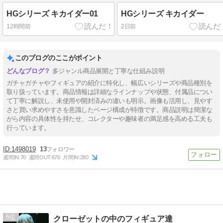
HGシリーズ キカイダー01
HGシリーズ キカイダー
12時間前
2日前
このブログのここがポイント
多ジャンル商品展開と丁寧な仕組み説明
ガチャガチャやフィギュアの紹介に特化し、幅広いシリーズや商品種別を
取り扱っています。商品情報は詳細なラインナップや状態、付属品につい
て丁寧に解説し、未使用や開封済みの違いも明示。画像も活用し、見やす
さと買い求めやすさを意識したページ構成が特徴です。商品説明は簡潔な
がら内容の具体性を持たせ、コレクターや趣味者の満足感を高める工夫も
行っています。
1498019
13
週間IN:
70
週間OUT:
670
月間IN:
280
6
クローゼットの中のフィギュア達