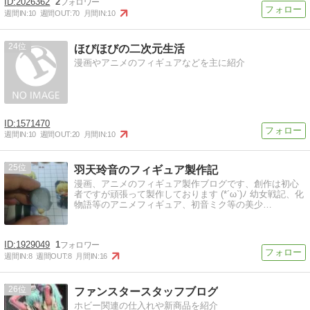
2026362
2
週間IN:
10
週間OUT:
70
月間IN:
10
24
ほびほびの二次元生活
漫画やアニメのフィギュアなどを主に紹介
1571470
週間IN:
10
週間OUT:
20
月間IN:
10
25
羽天玲音のフィギュア製作記
漫画、アニメのフィギュア製作ブログです、創作は初心
者ですが頑張って製作しております (*´ω`)ﾉ 幼女戦記、化
物語等のアニメフィギュア、初音ミク等の美少…
1929049
1
週間IN:
8
週間OUT:
8
月間IN:
16
26
ファンスタースタッフブログ
ホビー関連の仕入れや新商品を紹介