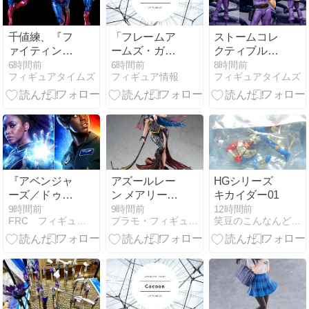
月発売予定☆
【コトブキ
ヤ】より2027
年3月発売予
千値練、『フ
「フレームア
ストームコレ
定♪
ァイティング
ームズ・ガー
クティブル
アーマー キャ
ル ミヅキ
ズ、
6時間前
6時間前
8時間前
フィギュアタイムズ
フィギュア情報
フィギュアタイムズ
プテン・マー
School
『COBRA』
ベル』が可動
Swimsuits
の『コブラ』
フィギュア
Ver.」が、ホ
が可動フィギ
化！2026年12
ワイトカラー
ュア化！2026
月発売予定
バージョンと
年12月発売予
なって登場(寿
定
屋)
『アベンジャ
アズールレー
HGシリーズ
ーズ／ドゥー
ン メアリー・
キカイダー01
ムズデイ』モ
セレスト グリ
9時間前
9時間前
12時間前
FRC フィギュアレビューセンター
プラモ・フィギュア情報
笑豆のこんなんどうでしょうガチャガチャ編
ニカ＆マリ
ムナイト・リ
ア・ランボー
ーパー
は再登場する
のか？