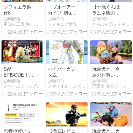
ソフィエラ製
『ブルーアー
【千歳くんは
作8
カイブ -Blue
ラムネ瓶のな
Archive-』よ
か】 内田優空
12時間前
12時間前
13時間前
不知火工房(略して｢しら工｣)
フィギュア情報
とらぽん萌フィギュア部
り、「カリン
フリューフィ
(バニーガー
ギュアの予約
ル)」を1/7ス
最新情報と評
ケールでフィ
価まとめ
ギュア化
（Max
Factory)Amazon
値下げ
SW
ハイパーガン
玩栗犬と、今
EPISODEⅠ
ダム
週のお買い物
クリーチャー
情報
18時間前
18時間前
20時間前
スマイルビーンズこんなんどうでしょうUS
スマイルビーンズのこんなんどうでしょう
玩栗犬 真ホビーマニアクス
ズwithフィギ
（8/10~)+復活
ュア ジャバ・
の過去記事 ご
ザ・ハット
紹介♡
withアナウン
サー（日本語
版）
忍者枢買いま
【徹底レビュ
玩栗犬と、カ