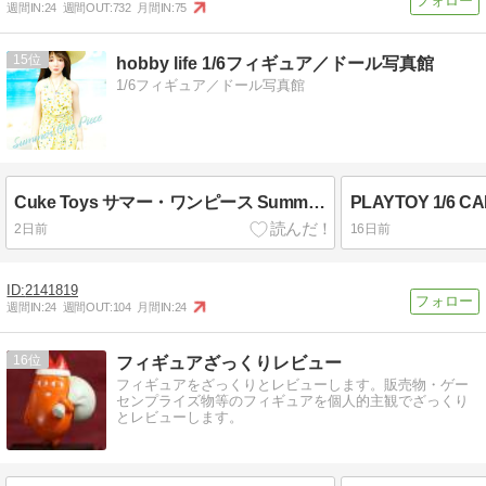
週間IN:
24
週間OUT:
732
月間IN:
75
15
hobby life 1/6フィギュア／ドール写真館
1/6フィギュア／ドール写真館
Cuke Toys サマー・ワンピース Summer One Piece
2日前
16日前
2141819
週間IN:
24
週間OUT:
104
月間IN:
24
16
フィギュアざっくりレビュー
フィギュアをざっくりとレビューします。販売物・ゲー
センプライズ物等のフィギュアを個人的主観でざっくり
とレビューします。