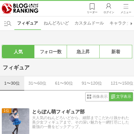
リーダー
ログイン
メニュー
フィギュア
ねんどろいど
カスタムドール
キャラクタ
人気
フォロー数
急上昇
新着
フィギュア
1〜30位
31〜60位
61〜90位
91〜120位
121〜150位
画像表示
文字表示
1
とらぽん萌フィギュア部
大人気のねんどろいどから、細部までこだわり抜かれた
美少女フィギュアまで、その深い魅力を一網打尽にした
最強の一冊をピックアップ。