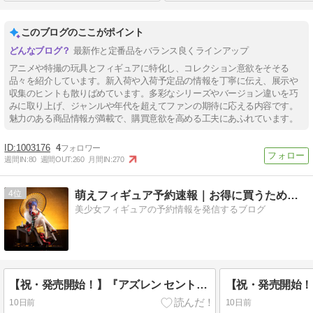
このブログのここがポイント
最新作と定番品をバランス良くラインアップ
アニメや特撮の玩具とフィギュアに特化し、コレクション意欲をそそる
品々を紹介しています。新入荷や入荷予定品の情報を丁寧に伝え、展示や
収集のヒントも散りばめています。多彩なシリーズやバージョン違いを巧
みに取り上げ、ジャンルや年代を超えてファンの期待に応える内容です。
魅力のある商品情報が満載で、購買意欲を高める工夫にあふれています。
1003176
4
週間IN:
80
週間OUT:
260
月間IN:
270
4
萌えフィギュア予約速報｜お得に買うためのホビーブログ
美少女フィギュアの予約情報を発信するブログ
【祝・発売開始！】『アズレン セントルイス ティプシースノー Ver.』1/7フィギュアが本日発売！あみあみで送料無料＆即納スタート！
10日前
10日前