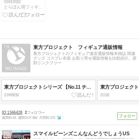
童磨 クレーネ
33時間前
とらぽん萌フィギュア部
ル 予約情報と
最新評価
7
東方プロジェクト フィギュア通販情報
東方プロジェクトのフィギュア激安通販情報本雑誌 関連
グッズ コスプレ衣装 お取り寄せ通販情報を比較紹介。原
則リンクフリー
東方プロジェクトシリーズ 【No.11 チルノ】 ブシロード トレーディングカード コレクションクリア 東方Project～東方紅魔郷～
22時間前
2日前
1346428
2
週間IN:
63
週間OUT:
486
月間IN:
270
8
スマイルビーンズこんなんどうでしょうUS