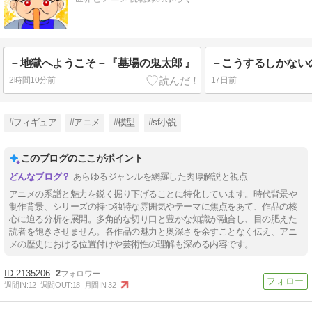
－地獄へようこそ－『墓場の鬼太郎 』
2時間10分前
17日前
#フィギュア
#アニメ
#模型
#sf小説
このブログのここがポイント
あらゆるジャンルを網羅した肉厚解説と視点
アニメの系譜と魅力を鋭く掘り下げることに特化しています。時代背景や
制作背景、シリーズの持つ独特な雰囲気やテーマに焦点をあて、作品の核
心に迫る分析を展開。多角的な切り口と豊かな知識が融合し、目の肥えた
読者を飽きさせません。各作品の魅力と奥深さを余すことなく伝え、アニ
メの歴史における位置付けや芸術性の理解も深める内容です。
2135206
2
週間IN:
12
週間OUT:
18
月間IN:
32