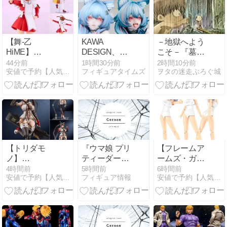
【舞-乙
KAWA
－地獄へよう
HiME】
DESIGN、蓝
こそ－『墓場
PLAMATEA『ア
白条纹胖次氏
の鬼太郎 』
44分前
1時間30分前
2時間10分前
安値で予約【人気フィギュア通販】トイゲット！
フィギュアタイムズ
ヲタの迷走ぶろぐ城
リカ・ユメミ
が描いた『狐
ヤ』プラモデ
妖 小紫』がフ
ル予約【グッ
ィギュア化！
ドスマイルカ
霊化ver.も登
ンパニー】よ
場！
り2027年4月
発売予定♪
【トリダモ
『ウマ娘 プリ
【フレームア
ノ】
ティーダービ
ームズ・ガー
PLAMATEA『MX
ー』より、ダ
ル】『ミヅキ
4時間前
5時間前
6時間前
安値で予約【人気フィギュア通販】トイゲット！
フィギュア情報
安値で予約【人気フィギュア通販】トイゲット！
ちゃん』プラ
イワスカーレ
School
モデル予約
ット」「ゴー
Swimsuits ホ
【マックスフ
ルドシップ」
ワイトVer.』
ァクトリー】
がねんどろい
FAガール プラ
より2027年1
ど化（GSC）
モデル予約