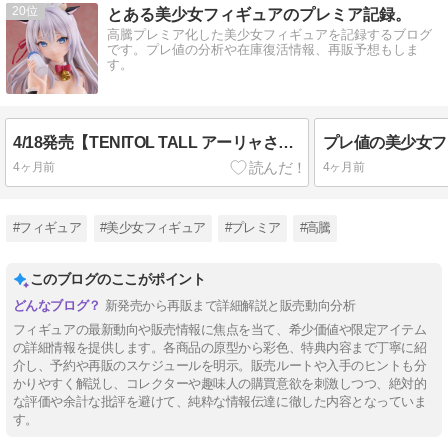
20
とある美少女フィギュアのプレミア記録。
高騰プレミア化した美少女フィギュアを記録するブログ
です。プレ値の分析や在庫復活情報、再販予想もしま
す。
4/18発売【TENITOL TALL アーリャさん うしさんver. 「時々ボソッとロシア語でデレる隣のアーリャさん」フリュー】そろそろ在庫復活に期待したいロシデレ
4ヶ月前
4ヶ月前
#フィギュア
#美少女フィギュア
#プレミア
#高騰
このブログのここがポイント
新発売から再販まで詳細解説と販売動向分析
フィギュアの最新動向や販売情報に焦点を当て、希少価値や限定アイテム
の詳細情報を提供します。各商品の原型から彩色、特典内容まで丁寧に紹
介し、予約や再販のスケジュールを明示。販売ルートや入手のヒントも分
かりやすく解説し、コレクターや趣味人の購買意欲を刺激しつつ、絶対的
な評価や余計な批評を避けて、純粋な情報伝達に徹した内容となっていま
す。