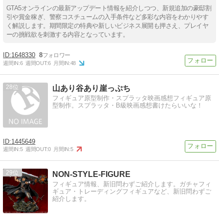
GTA5オンラインの最新アップデート情報を紹介しつつ、新規追加の豪邸割
引や賞金稼ぎ、警察コスチュームの入手条件など多彩な内容をわかりやす
く解説します。期間限定の特典や新しいビジネス展開も押さえ、プレイヤ
ーの挑戦欲を刺激する内容となっています。
1648330
8
週間IN:
6
週間OUT:
6
月間IN:
48
28
山あり谷あり崖っぷち
フィギュア原型制作・スプラッタ映画感想フィギュア原
型制作。スプラッタ・B級映画感想書けたらいいな！
1445649
週間IN:
5
週間OUT:
0
月間IN:
5
29
NON-STYLE-FIGURE
フィギュア情報、新旧問わずご紹介します。ガチャフィ
ギュア・トレーディングフィギュアなど、新旧問わずご
紹介します。