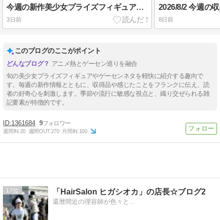
今週の新作美少女プライズフィギュア（2026年８月第２週）
2026/8/2 今週の
3日前
8日前
このブログのここがポイント
アニメ熱とゲーセン巡りを融合
旬の美少女プライズフィギュアやゲーセンネタを軽快に紹介する趣向で
す。毎週の新作情報とともに、収得品や感じたことをフランクに伝え、読
者の好奇心を刺激します。季節や流行に敏感な視点と、織り交ぜられる雑
記要素が特徴的です。
1361684
9
週間IN:
20
週間OUT:
270
月間IN:
100
17
「HairSalon ヒガシオカ」の店長☆ブログ2
還暦間近の理容師が色々と…