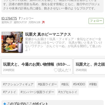
す。読者の創作意欲を高め、進化を促す情報とともに、進行中のプロジェ
クトや未来の計画も共に綴る、飽きさせない一冊のようなブログです。
1764775
7
週間IN:
27
週間OUT:
57
月間IN:
108
12
玩栗犬 真ホビーマニアクス
愛媛からお届け！玩具・フィギュア・食玩などホビー全
般でただ遊ぶゆるーいブログ。 玩具が無いと生きていけ
ないワテクシ「がんぐりーぬ」が玩具を開封して遊ぶわ
よ！
玩栗犬と、今週のお買い物情報（8/10~)+復活の過去記事 ご紹介♡
20時間前
25時間前
#アクションフィギュア
#仮面ライダー
#食玩
#SHODO
#掌動
#アメトイ
#コンバージ仮面ライダー
#カプセルトイ
このブログのここがポイント