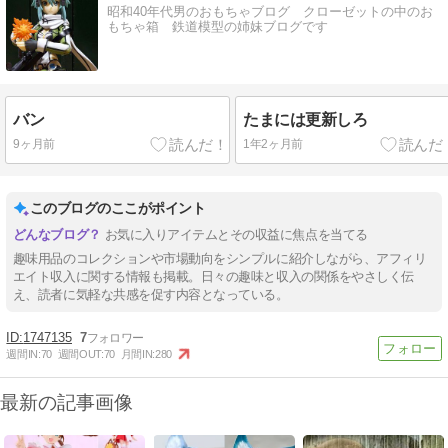
昭和40年代男のおもちゃブログ クローゼットの中のお
もちゃ箱 鉄道模型の姉妹ブログです
バン
たまには更新しろ
9ヶ月前
1年2ヶ月前
このブログのここがポイント
お気に入りアイテムとその収益に焦点を当てる
趣味用品のコレクションや市場動向をシンプルに紹介しながら、アフィリ
エイト収入に関する情報も掲載。日々の趣味と収入の関係をやさしく伝
え、読者に気軽な共感を促す内容となっている。
1747135
7
週間IN:
70
週間OUT:
70
月間IN:
280
最新の記事画像