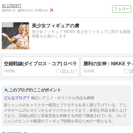
1793377
週間IN:
10
週間OUT:
0
月間IN:
20
23
美少女フィギュアの虜
美少女フィギュア NEWS 美少女フィギュアに関する最新
情報をお届けします
交錯戦線(ダイブロス・コア) ロベラ
勝利の女神：NIKKE テ
10日前
11日前
このブログのここがポイント
幅広いアニメ・オリジナル作品を網羅
多ジャンルのキャラクター模型とプラモデルを深く掘り下げている。アニ
メやゲームのヒロインからオリジナルキャラまで、多彩な作品を取り上げ
ており、詳細な紹介と収集意欲を刺激する内容で構成されている。コレク
ションのヒントや最新のフィギュア情報を得るための一助となる。