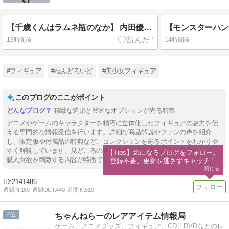
【千歳くんはラムネ瓶のなか】 内田優空 フリューフィギュアの予約最新情報と評価まとめ
13時間前
14時間前
#フィギュア
#ねんどろいど
#美少女フィギュア
このブログのここがポイント
精緻な造形と豊富なオプションが光る特集
アニメやゲームのキャラクターを精巧に立体化したフィギュアの魅力を伝
える専門的な情報発信を行います。詳細な商品解説やファンの声を紹介
し、限定版や付属品の特典など、コレクションを彩るポイントをわかりや
すく解説しています。見どころの多さやクオリティの高さに焦点を当て、
【Tips】気になるブログをフォロー。

購入意欲を刺激する内容が特徴です。
登録不要。更新を逃さずキャッチ！
閉じる
2141486
週間IN:
160
週間OUT:
440
月間IN:
510
2
ちゃんねらーのレアアイテム情報局
ゲーム、アニメグッズ、フィギュア、CD、DVDなどのレ