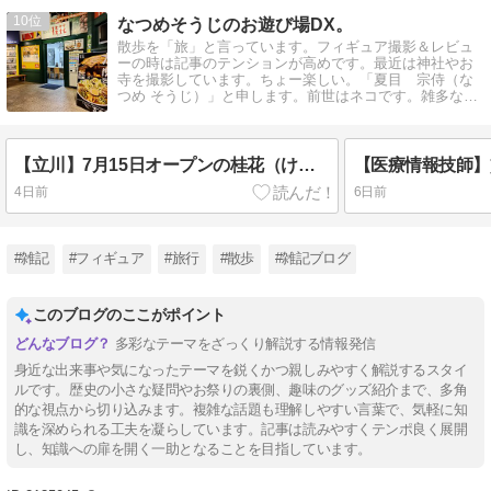
10
なつめそうじのお遊び場DX。
散歩を「旅」と言っています。フィギュア撮影＆レビュ
ーの時は記事のテンションが高めです。最近は神社やお
寺を撮影しています。ちょー楽しい。「夏目 宗侍（な
つめ そうじ）」と申します。前世はネコです。雑多なブ
ログだよ。
【立川】7月15日オープンの桂花（けいか）で桂花ラーメン（930円）を食べてきたよ！|マー油って旨い！チャーシューも旨い！【ラーメンスクエア】
4日前
6日前
#雑記
#フィギュア
#旅行
#散歩
#雑記ブログ
このブログのここがポイント
多彩なテーマをざっくり解説する情報発信
身近な出来事や気になったテーマを鋭くかつ親しみやすく解説するスタイ
ルです。歴史の小さな疑問やお祭りの裏側、趣味のグッズ紹介まで、多角
的な視点から切り込みます。複雑な話題も理解しやすい言葉で、気軽に知
識を深められる工夫を凝らしています。記事は読みやすくテンポ良く展開
し、知識への扉を開く一助となることを目指しています。