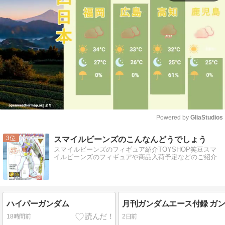
Powered by 
GliaStudios
Mute
3
スマイルビーンズのこんなんどうでしょう
スマイルビーンズのフィギュア紹介TOYSHOP笑豆スマ
イルビーンズのフィギュアや商品入荷予定などのご紹介
ハイパーガンダム
18時間前
2日前