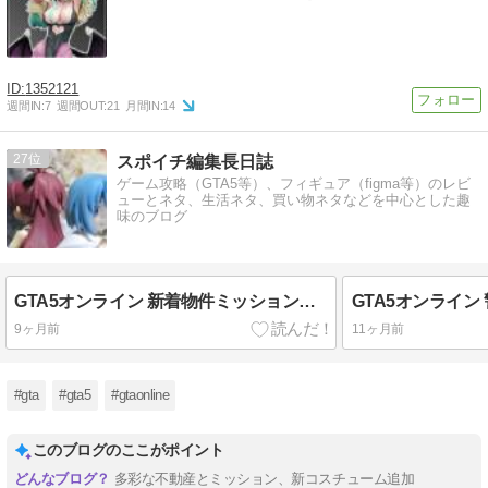
1352121
週間IN:
7
週間OUT:
21
月間IN:
14
27
スポイチ編集長日誌
ゲーム攻略（GTA5等）、フィギュア（figma等）のレビ
ューとネタ、生活ネタ、買い物ネタなどを中心とした趣
味のブログ
GTA5オンライン 新着物件ミッションで豪邸の割引をゲットする
9ヶ月前
11ヶ月前
#gta
#gta5
#gtaonline
このブログのここがポイント
多彩な不動産とミッション、新コスチューム追加