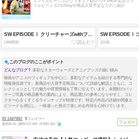
スマイルビーンズのフィギュア紹介TOYSHOP笑豆スマ
イルビーンズのUStoyや商品入荷予定などのご紹介
SW EPISODEⅠ クリーチャーズwithフィギュア ジャバ・ザ・ハットwithアナウンサー（日本語版）
18時間前
2日前
このブログのここがポイント
多彩なスターウォーズとアニメグッズの揃い踏み
映画やアニメのフィギュアを中心に、多彩なアイテムを紹介する専門的な
情報発信源です。新商品や入荷予定商品について詳細な解説とともに、コ
レクションとしての魅力や背景情報を丁寧に伝えています。未開封のパッ
ケージ写真や商品番号の案内により、商品選びの参考になりやすく、コレ
クター心をくすぐるラインナップが特徴です。特定の作品の詳細や関連エ
ピソードも併記し、一味違った視点で楽しめる内容を心掛けています。
1497992
5
週間IN:
60
週間OUT:
690
月間IN:
280
9