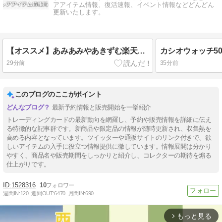
アアイテム情報、復活速報、イベント情報などどんどん
更新いたします。
【オススメ】あみあみやあきずむ楽天完売へ！A-TOYS楽天で販売再開まだいけます！米津玄師 かいじゅうずかん カードウエハース 20個入りBOX
29分前
35分前
このブログのここがポイント
最新予約情報と販売開始を一挙紹介
トレーディングカードの最新動向を網羅し、予約や販売情報を詳細に伝え
る特徴的な記事群です。新商品や限定品の情報が随時更新され、収集熱を
高める内容となっています。ツイッターや通販サイトのリンク付きで、欲
しいアイテムの入手に役立つ情報提供に徹しています。情報展開は分かり
やすく、商品名や販売期間をしっかりと紹介し、コレクターの期待を煽る
仕上がりです。
1528316
10
週間IN:
120
週間OUT:
6470
月間IN:
690
もっと見る
arrow_forward_ios