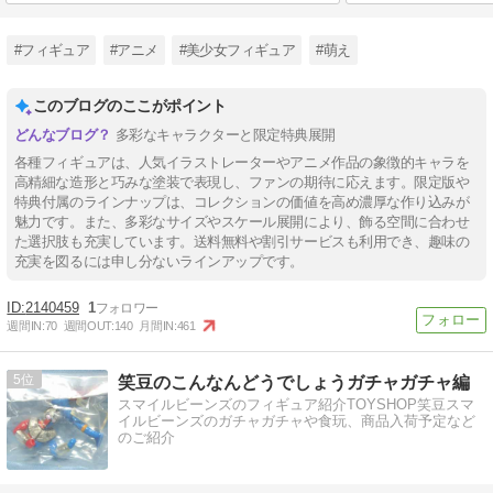
#フィギュア
#アニメ
#美少女フィギュア
#萌え
このブログのここがポイント
多彩なキャラクターと限定特典展開
各種フィギュアは、人気イラストレーターやアニメ作品の象徴的キャラを
高精細な造形と巧みな塗装で表現し、ファンの期待に応えます。限定版や
特典付属のラインナップは、コレクションの価値を高め濃厚な作り込みが
魅力です。また、多彩なサイズやスケール展開により、飾る空間に合わせ
た選択肢も充実しています。送料無料や割引サービスも利用でき、趣味の
充実を図るには申し分ないラインアップです。
2140459
1
週間IN:
70
週間OUT:
140
月間IN:
461
5
笑豆のこんなんどうでしょうガチャガチャ編
スマイルビーンズのフィギュア紹介TOYSHOP笑豆スマ
イルビーンズのガチャガチャや食玩、商品入荷予定など
のご紹介