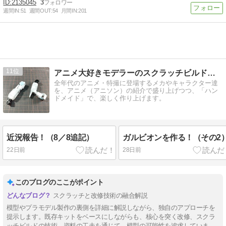
2135045
3
週間IN:
51
週間OUT:
54
月間IN:
201
11
アニメ大好きモデラーのスクラッチビルド研究室
全年代のアニメ・特撮に登場するメカやキャラクター達
を、アニメ（アニソン）の紹介で盛り上げつつ、「ハン
ドメイド」で、楽しく作り上げます。
近況報告！（8／8追記）
ガルビオンを作る！（その2
22日前
28日前
このブログのここがポイント
スクラッチと改修技術の融合解説
模型やプラモデル製作の裏側を詳細に解説しながら、独自のアプローチを
提示します。既存キットをベースにしながらも、核心を突く改修、スクラ
ッチビルドの技術、資料の工夫を通じて、模型の可能性を追求していま