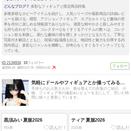
多彩なフィギュアと限定商品特集
多種多様なホビーアイテムを紹介し、人気シリーズや最新商品の詳細レビ
ューを届ける。模型、アクションフィギュア、カプセルトイなど趣味の世
界を存分に楽しめる情報源でありながら、適度な軽やかさと親しみやすさ
も持ち合わせている。コレクター心をくすぐるアイテムの数々は、コレク
ション欲を刺激し、新たな趣味の扉を開くきっかけとなるだろう。丁寧な
写真付き解説とともに、現場の臨場感も伝え、物語性と魅力を伝導する内
容内容は、多彩なジャンルを横断し、好奇心をくすぐるラインナップとな
っている。
2134934
10
週間IN:
24
週間OUT:
78
月間IN:
100
13
気軽にドールやフィギュアとか撮ってみるブログ
手持ちのお人形さんや、着せ替えての衣装のご紹介、小
物、フィギュア等の撮影&レビューを主にして、空いた時
間に細々と更新しています。
黒須みい 夏服2026
ティア 夏服2026
9日前
21日前