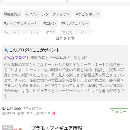
#短編小説
#アゾンインターナショナル
#オビツボディ
#えっくす☆きゅーと
#エレン
#リルフェアリー
#ルミナス_ストリート
#FFXI
#完成品フィギュア
続きを表示
#サアラズ_ア・ラ・モード
このブログのここがポイント
季節衣装とドール写真の丁寧な紹介
少女趣味の衣装と小さなドールたちの魅力的なコーディネートに焦点を当
てています。シーズンごとの制服や私物の衣装を詳細に解説し、実際の写
真とともに紹介することで、目に見える楽しさと情報提供を両立させてい
ます。さらに、短編の物語や背景設定も登場し、まるで物語の一部を覗き
見るような感覚を味わえる仕立てとなっています。繊細な描写と写真の組
み合わせによる、ビジュアルとストーリーのハイブリッドな趣向が特徴で
す。
1844666
7
週間IN:
24
週間OUT:
36
月間IN:
100
14
プラモ・フィギュア情報