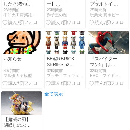
した-忍者枢に
ー】
プセルトイ お
ついて
S.H.Figuarts
さんぽカエル
23時間前
25時間前
25時間前
不知火工房(略して｢しら工｣)
獅子王の檻
玩栗犬 真ホビーマニアクス
（真骨彫製
小集合！
法） 仮面ライ
ダーBLACK
RX
お知らせ
BE@RBRICK
『スパイダー
SERIES 52
マン5』はい
（全15種）
つになるの
30時間前
32時間前
32時間前
マルタカヤ模型
プラモ・フィギュア情報
FRC フィギュアレビューセンター
1BOX:24個入
か？ ー 監督の
次作が判明
全て表示
【鬼滅の刃】
胡蝶しのぶ＆