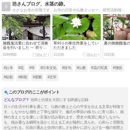
坊さんブログ、水茎の跡。
5
小さなお寺の住職です。お寺の日常や仏教エッセー、研究活動報告などを載せています。お寺……栃木県さくら市普濟寺仏教エッセー……高尾山薬王院発行『高尾山報』「法の水茎」研究活動報告……日本古典文学
施餓鬼法要に合わせて演奏
草刈りの奉仕作業をしてい
夏の御施餓鬼
会を行いました ～ 祈りの
ただきました
時間から癒やしと喜びの時
22時間前
11日前
13日前
間へ ～
#お寺
#花
#寺
#日本文化
#俳句
#仏教
#花の写真
#僧侶
#短歌
#和歌
#密教
#文学
このブログのここがポイント
信仰と伝統を大切にする静謐な記録
日々の生活や行事を通じて、仏教の教えと心の平安を伝える文章が特徴で
す。しなやかな感性と丁寧な描写で、儀式や季節の移ろいに寄り添い、精
神の支えとなる優しい言葉が読み取れます。歴史や風習に根ざしながら
も、積み重なる瞬間を温かく伝える工夫が随所に見られ、心和らぐ雰囲気
がながれる。伝統の重みと信仰の美しさを静かに語り上げる一種の智慧と