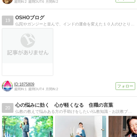
週間IN:
2
週間OUT:
6
月間IN:
2
OSHOブログ
19
仏陀やガンジーと並んで、インドの運命を変えた１０人のひとりに選ばれた、Oshoの愛と瞑想の教えを紹介
1875809
週間IN:
1
週間OUT:
4
月間IN:
2
心の悩みに効く 心が軽くなる 住職の言葉
20
仏教の教えで悩みある方の手助けをしたい/仏教知識・お説教ブロガー/仏教の知識で自己啓発/仏教知識ブログ 是非見て見てください