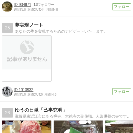
934971
13
週間IN:
0
週間OUT:
44
月間IN:
8
夢実現ノート
25
あなたの夢を実現するためのナビゲートいたします。
1913932
週間IN:
0
週間OUT:
0
月間IN:
6
ゆうの日単「己事究明」
26
滋賀県東近江市にある禅寺、大徳寺の副住職。人形供養の寺です。宗派は臨済宗妙心寺派。日々の活動を更新。