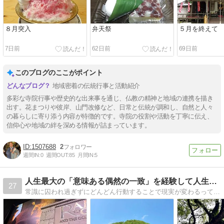
８月突入
弁天祭
５月を終えて
7日前
62日前
69日前
このブログのここがポイント
地域密着の伝統行事と活動紹介
多彩な寺院行事や歴史的な出来事を通じ、仏教の精神と地域の連携を描き
出す。花まつりや彼岸、山門改修など、日常と伝統が調和し、自然と人々
の暮らしに寄り添う内容が特徴的です。寺院の役割や活動を丁寧に伝え、
信仰心や地域の絆を深める情報が詰まっています。
1507688
2
週間IN:
0
週間OUT:
85
月間IN:
5
人生最大の「意味ある偶然の一致」を経験して人生変わりそうな人
27
常識に囚われ過ぎずにどんどん行動することで現実が変わるって本当なんですね。