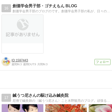
創価学会男子部・ゴチえもん BLOG
16
創価学会男子部のブログのです。創価学会男子部の私が、日々の活動や思うことについて色々書き綴ってみます。
1597443
週間IN:
3
週間OUT:
9
月間IN:
3
鍼うつ尼さんの駆け込み鍼灸院
17
尼僧で鍼灸師の〈鍼うつ尼さん〉こと水野観亮のブログ。頑張るあなたの心と身体に寄り添い、様々な健康と美容のお悩み解消に日々奮闘中。鍼灸の技術、東洋医学の理論、仏教の智慧を胸に、健康・美容・仏教などのお役立ち情報や、日常の徒然を発信しています。