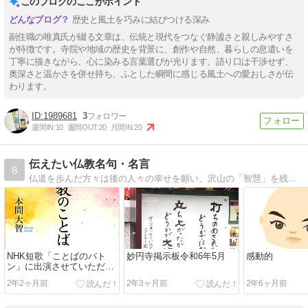
このブログのここがポイント
歴史と風土を巧みに結びつける深み
副住職の唯真氏が綴る文章は、伝統と現代をつなぐ静謐さと親しみやすさ
が特徴です。寺院や地域の歴史を背景に、創作や自然、暮らしの息遣いを
丁寧に描きながら、心に染みる言葉選びが光ります。語り口は干渉せず、
奥深さと温かさを併せ持ち、ふとした瞬間に感じる風土への愛おしさが伝
わります。
1989681
3
週間IN:
10
週間OUT:
20
月間IN:
20
伝えたい仏教名句・名言
8
仏道を歩んだ方々は後の人々の幸せを願い、沢山の「智慧」を残して下さいました。迷ったときの灯りとなる、そんな仏教の教えをお伝えできればと思っています。
NHK短歌「ことばのバト
妙円寺掲示板令和6年5月
感動的
ン」に出演させていただき
ました。
2年2ヶ月前
2年3ヶ月前
2年6ヶ月前