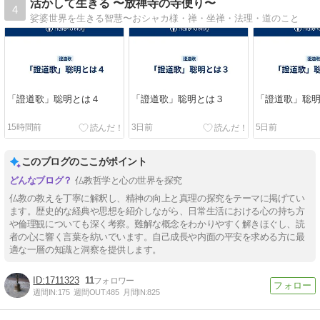
活かして生きる 〜放禅寺の寺便り〜
4
娑婆世界を生きる智慧〜おシャカ様・禅・坐禅・法理・道のこと
「證道歌」聡明とは４
「證道歌」聡明とは３
「證道歌」聡
15時間前
3日前
5日前
このブログのここがポイント
仏教哲学と心の世界を探究
仏教の教えを丁寧に解釈し、精神の向上と真理の探究をテーマに掲げてい
ます。歴史的な経典や思想を紹介しながら、日常生活における心の持ち方
や倫理観についても深く考察。難解な概念をわかりやすく解きほぐし、読
者の心に響く言葉を紡いでいます。自己成長や内面の平安を求める方に最
適な一層の知識と洞察を提供します。
1711323
11
週間IN:
175
週間OUT:
485
月間IN:
825