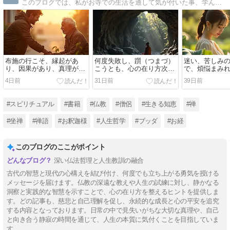
このブログでは、私がお寺での生活を通して気が付いた事、学んだ事、坐禅を通して見い出した事等を、私なりの解釈でご紹介して参ります。
布施の行こそ、縁起があ
何度失敗し、躓（つまづ）
迷い、苦しみ
り、因果があり、真理があ
こうとも、心の在り方次第
で、煩悩まみ
り、自分自身の心を豊かに
で、人は、何度でも、立ち
程に、大きな
4日前
31日前
39日前
してくれる、一番大切なも
上がり、挑戦できる。
花が、大輪を
の。
#スピリチュアル
#書籍
#仏教
#僧侶
#生きる知恵
#禅
#坐禅
#禅語
#お釈迦様
#人生哲学
#ブッダ
#お経
このブログのここがポイント
深い仏法哲理と人生教訓の融合
古代の智慧と現代の心構えを結び付け、何度でも立ち上がる勇気を授ける
メッセージを届けます。仏教の深遠な教えや人生の試練に対し、静かなる
洞察と実践的な智慧を示すことで、心の在り方を整えるヒントを提供しま
す。どの記事も、慈悲と自己理解を促し、永続的な成長と心の平安を追究
する内容となっております。日常の中で見失いがちな大切な真理や、自己
と向き合う静寂の時間を通じて、人生の本質に気付くことを目指していま
す。