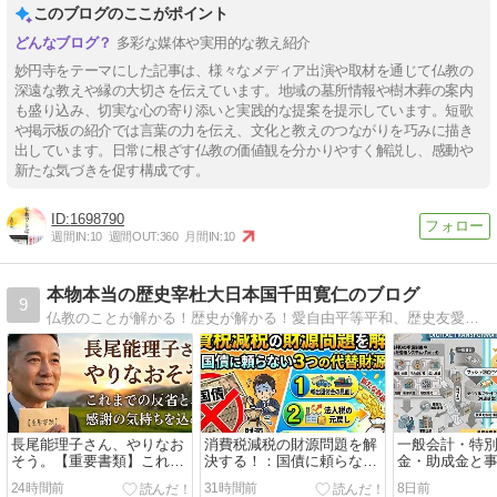
このブログのここがポイント
多彩な媒体や実用的な教え紹介
妙円寺をテーマにした記事は、様々なメディア出演や取材を通じて仏教の
深遠な教えや縁の大切さを伝えています。地域の墓所情報や樹木葬の案内
も盛り込み、切実な心の寄り添いと実践的な提案を提示しています。短歌
や掲示板の紹介では言葉の力を伝え、文化と教えのつながりを巧みに描き
出しています。日常に根ざす仏教の価値観を分かりやすく解説し、感動や
新たな気づきを促す構成です。
1698790
週間IN:
10
週間OUT:
360
月間IN:
10
本物本当の歴史宰杜大日本国千田寛仁のブログ
9
仏教のことが解かる！歴史が解かる！愛自由平等平和、歴史友愛、健康環境、人権救済、座禅に就ての手記です。
長尾能理子さん、やりなお
消費税減税の財源問題を解
一般会計・特
そう。【重要書類】これま
決する！：国債に頼らない
金・助成金と
での反省と、感謝の気持ち
3つの代替財源を公開！
手数料（中間
24時間前
31時間前
8日前
を込めて。心からの言葉。
の試算結果とD