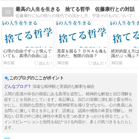
最高の人生を生きる 捨てる哲学 佐藤康行との対話
23
佐藤康行に仏の悟りの現代での活かし方、宇宙そのものについて聞いています
心理の自由でずっと恨んで
黒星を掘る？ ＤＮＡも魂も
絶対的捉え方
いても、真理の自由には愛
含めた、無限の自由？
識がぶっ飛ぶ
しかない？
36日前
39日前
39日前
このブログのここがポイント
深遠な精神観と実践的な解釈を融合
人間の意識や存在の根底にある真理を追究し、精神的な解放と自己理解を
促すことを目的としています。各記事は、自己の深層に潜む影と愛を明ら
かにし、伝統的な思想と現代の精神探究を織り交ぜながら、心の奥底にあ
る問いに優しく答えを示します。読者は、認識や感情の本質を理解し、何
気ない日常の中に潜む神性や本質を見つめ直すきっかけを得るでしょう。
インスピレーションと知性を結びつける内容が、多くの気づきをもたらし
ます。