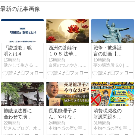
最新の記事画像
「證道歌」聡
西洲の菩薩行
戦争・被爆証
明とは４
１０８ 法華経
言の動画【再
に生きる 第十
掲】
15時間前
15時間前
19時間前
活かして生きる 〜放禅寺の寺便り〜
白蓮のつぶやき…仏様はいつも一緒
夢の醸造所 6.0 | 自身の無限の可能性を解き放て！
五章 従地涌出
品 (四人の菩
薩)
施餓鬼法要に
長尾能理子さ
消費税減税の
合わせて演奏
ん、やりなお
財源問題を解
会を行いまし
そう。【重要
決する！：国
22時間前
24時間前
31時間前
坊さんブログ、水茎の跡。
本物本当の歴史宰杜大日本国千田寛仁のブログ
本物本当の歴史宰杜大日本国千田寛仁のブログ
た ～ 祈りの時
書類】これま
債に頼らない
間から癒やし
での反省と、
3つの代替財