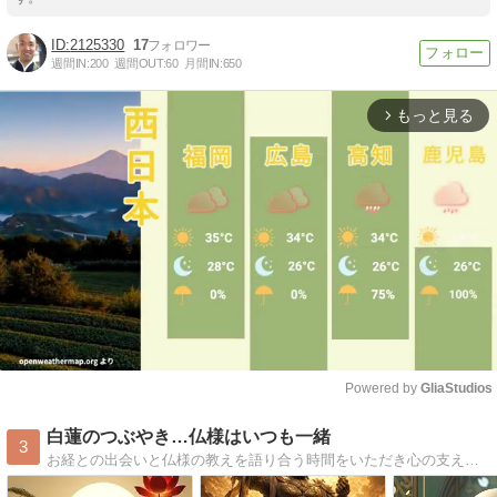
2125330
17
週間IN:
200
週間OUT:
60
月間IN:
650
もっと見る
arrow_forward_ios
Powered by 
GliaStudios
Mute
白蓮のつぶやき…仏様はいつも一緒
3
お経との出会いと仏様の教えを語り合う時間をいただき心の支えになっています。そんな日々を感謝しつつ、お釈迦様、観音様…まだまだ学びの途中ではありますが日々の暮らしと織り交ぜながら綴っていきます。