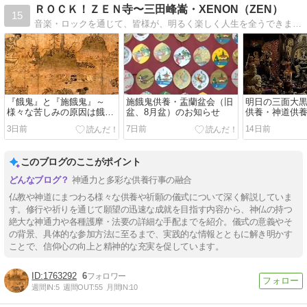
ＲＯＣＫ！ＺＥＮ寺〜三田峰嵩・XENON（ZEN）
15
音楽・ロックを通じて、皆様が、明るく楽しく人生を全うできますよう、色々、お話していきます。明るく楽しい、みんなの『お寺』能満山聖天院のブログです。
『餓鬼』と『施餓鬼』～
施餓鬼供養・盂蘭盆会（旧
明日の三面大
様々な苦しみの原因は餓鬼
盆、8月盆）のお知らせ
供養・神道供
界にある
ついて
3日前
7日前
14日前
このブログのここがポイント
神通力と多彩な供養行事の融合
仏教や神道にまつわる様々な供養や祈願の儀式について深く解説していま
す。修行や祈りを通じて願望の迅速な成就を目指す内容から、神仏の持つ
絶大な神通力や各種護摩・法要の詳細な手配までを紹介。儀式の意義やそ
の背景、具体的な参加方法に至るまで、実践的な情報とともに解き明かす
ことで、信仰心の向上と精神的な充実を促しています。
1763292
6
週間IN:
5
週間OUT:
55
月間IN:
10