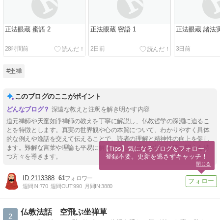
正法眼蔵 蜜語 2
正法眼蔵 密語 1
正法眼蔵 諸法実
28時間前
2日前
3日前
#坐禅
このブログのここがポイント
深遠な教えと注釈を解き明かす内容
道元禅師や天童如浄禅師の教えを丁寧に解説し、仏教哲学の深淵に迫るこ
とを特徴とします。真実の世界観や心の本質について、わかりやすく具体
的な例えや逸話を交えて伝えることで、読者の理解と精神性の向上を促し
ます。難解な言葉や理論も平易に解きほぐし、修行や悟りの道に関心を持
【Tips】気になるブログをフォロー。

登録不要。更新を逃さずキャッチ！
つ方々を導きます。
閉じる
2113388
61
週間IN:
770
週間OUT:
990
月間IN:
3880
仏教法話 空飛ぶ坐禅草
2