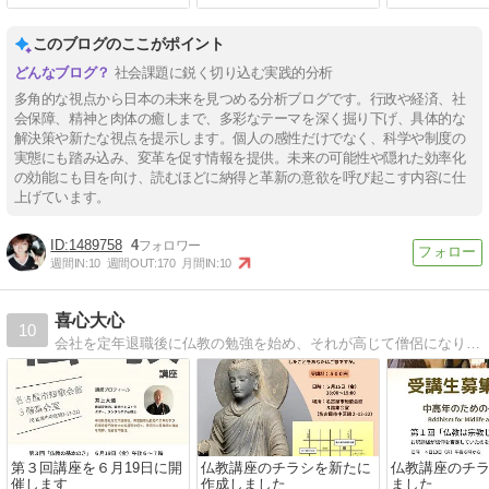
このブログのここがポイント
社会課題に鋭く切り込む実践的分析
多角的な視点から日本の未来を見つめる分析ブログです。行政や経済、社
会保障、精神と肉体の癒しまで、多彩なテーマを深く掘り下げ、具体的な
解決策や新たな視点を提示します。個人の感性だけでなく、科学や制度の
実態にも踏み込み、変革を促す情報を提供。未来の可能性や隠れた効率化
の効能にも目を向け、読むほどに納得と革新の意欲を呼び起こす内容に仕
上げています。
1489758
4
週間IN:
10
週間OUT:
170
月間IN:
10
喜心大心
10
会社を定年退職後に仏教の勉強を始め、それが高じて僧侶になりました。人生を楽しく生きたいという人たちに、仏教をお勧めします。
第３回講座を６月19日に開
仏教講座のチラシを新たに
仏教講座のチ
催します
作成しました
ました