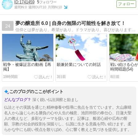
1741459
5
週間IN:
0
週間OUT:
10
月間IN:
10
夢の醸造所 6.0 | 自身の無限の可能性を解き放て！
24
信仰とは夢があり、希望があり、ドラマがあり、喜びがあります。ブログ・夢のじょうぞうじょでは、１人の壮年が生涯青春の意気で、人生勝利の歩みを書き綴っていきます。
戦争・被爆証言の動画【再
願兼於業についての対話
戦い続ける心が
掲】
時間唱題(54)
19時間前
3日前
8日前
このブログのここがポイント
深く鋭い仏法洞察と励まし
仏法とその実践を通じた精神修養や指導に焦点を当てています。大山康晴
名人から論じられる勝負の心や人生の極意、池田幹部の奉仕心、日蓮大聖
人の教えなど、多彩なテーマを扱います。記事は、般若心経や広布の誓
願、宗教の社会的役割を深掘りし、仏国に生きる意義を問い続けます。柔
らかな中にも鋭い視点を散りばめ、心に響く教えと気づきを提供します。