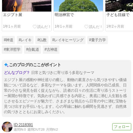
エジプト展
明治神宮で
子ども目線で
1年1ヶ月前
1年1ヶ月前
1年2ヶ月前
#神道
#レイキ
#仏教
#レイキヒーリング
#量子力学
#東洋哲学
#合氣道
#古神道
このブログのここがポイント
日常と気づきに寄り添う多彩なテーマ
エジプト展の感動や神社巡りの癒し、動物の素直さから気づきやすい価値
観について語るなど、多彩なテーマを扱います。人間関係や自己成長、日
常の小さな発見を鋭く捉えながら、読者の日々の生活に寄り添うストーリ
ー展開が特徴です。気負わずに共感できる内容と、奥底に潜む人生観を感
じさせるエピソードが魅力で、さまざまな視点から日常の中に潜む宝物を
見つけ出すお手伝いをします。心の琴線に触れる瞬間を見逃さず、自然体
の気づきとともにお楽しみください。
2118391
週間IN:
0
週間OUT:
28
月間IN:
2