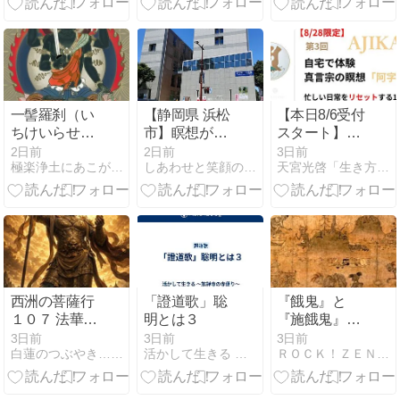
と喜びの時間
感謝の気持ち
源を公開！
へ ～
を込めて。心
からの言葉。
一髻羅刹（い
【静岡県 浜松
【本日8/6受付
ちけいらせ
市】瞑想が
スタート】オ
つ）
「できる・わ
ンラインで体
2日前
2日前
3日前
極楽浄土にあこがれて
しあわせと笑顔の「いまここ」マインドフルネス
天宮光啓「生き方塾」
かる」目から
験する真言宗
鱗の瞑想の方
の瞑想「阿字
法｜瞑想セミ
観」
ナー
西洲の菩薩行
「證道歌」聡
『餓鬼』と
１０７ 法華経
明とは３
『施餓鬼』～
に生きる 第二
様々な苦しみ
3日前
3日前
3日前
白蓮のつぶやき…仏様はいつも一緒
活かして生きる 〜放禅寺の寺便り〜
ＲＯＣＫ！ＺＥＮ寺〜三田峰嵩・XENON（ZEN）
十六章 陀羅尼
の原因は餓鬼
品(毘沙門天の
界にある
呪文)