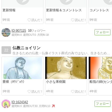
更新情報
更新情報＆コメントレス
コメントレス
9年前
9年前
9年前
907115
10
週間IN:
0
週間OUT:
0
月間IN:
18
仏教ニョイリン
22
生きるための仏教・仏像イラスト葬式の為ではない、生きるための仏教。困難に対し味方となる、パワフル仏教。
豊穣（ﾎｳｼﾞｮｳ）
小さな果樹園
船筏の師(セン
3年前
4年前
4年前
1624342
週間IN:
0
週間OUT:
30
月間IN:
10