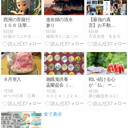
恵
の。
西洲の菩薩行
進命婦の清水
【最強の真
１０６ 法華経
参り
言】お不動様
に生きる 第二
に守られてい
5日前
5日前
6日前
白蓮のつぶやき…仏様はいつも一緒
極楽浄土にあこがれて
天宮光啓「生き方塾」
十三章 薬王菩
る人の特徴5
薩本事品(神通
選とは│奇跡
力)
を起こす「祈
りの力」と
は？
８月突入
施餓鬼供養・
戦い続ける心
盂蘭盆会（旧
が「仏」 ー10
盆、8月盆）
時間唱題(54)
7日前
7日前
8日前
ゆうの日単「己事究明」
ＲＯＣＫ！ＺＥＮ寺〜三田峰嵩・XENON（ZEN）
夢の醸造所 6.0 | 自身の無限の可能性を解き放て！
のお知らせ
全て表示