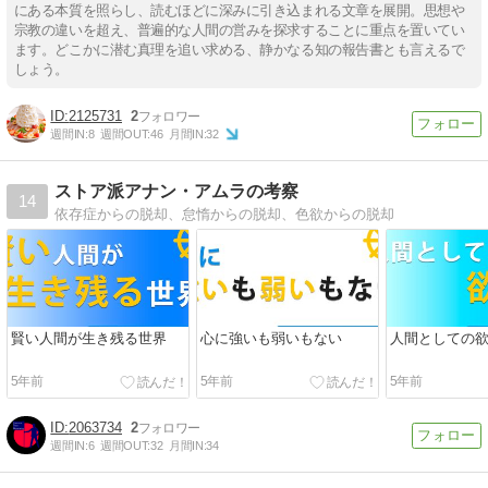
にある本質を照らし、読むほどに深みに引き込まれる文章を展開。思想や
宗教の違いを超え、普遍的な人間の営みを探求することに重点を置いてい
ます。どこかに潜む真理を追い求める、静かなる知の報告書とも言えるで
しょう。
2125731
2
週間IN:
8
週間OUT:
46
月間IN:
32
ストア派アナン・アムラの考察
14
依存症からの脱却、怠惰からの脱却、色欲からの脱却
賢い人間が生き残る世界
心に強いも弱いもない
人間としての
5年前
5年前
5年前
2063734
2
週間IN:
6
週間OUT:
32
月間IN:
34