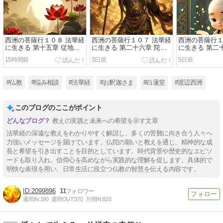
西洲の菩薩行１０８ 法華経
西洲の菩薩行１０７ 法華経
西洲の菩薩行１
に生きる 第十五章 従地涌
に生きる 第二十六章 陀羅
に生きる 第二
出品 (四人の菩薩)
尼品(毘沙門天の呪文)
菩薩本事品(神通
15時間前
3日前
5日前
#仏教
#悩み相談
#法華経
#お釈迦さま
#白蓮堂
#渡辺西洲
このブログのここがポイント
教えの実践と未来への希望を示す文章
法華経の深遠な教えをわかりやすく解説し、多くの苦難に向き合う人々へ
力強いメッセージを届けています。仏陀の願いと教えを通じ、精神的な成
長と希望を引き出すことを目的としています。時代背景や歴史的なエピソ
ードも取り入れ、信仰心を高めながら実践的な理解を促します。具体的で
明快な表現を用い、日常生活に役立つ仏教の智慧を伝える内容です。
2099896
11
週間IN:
190
週間OUT:
370
月間IN:
820