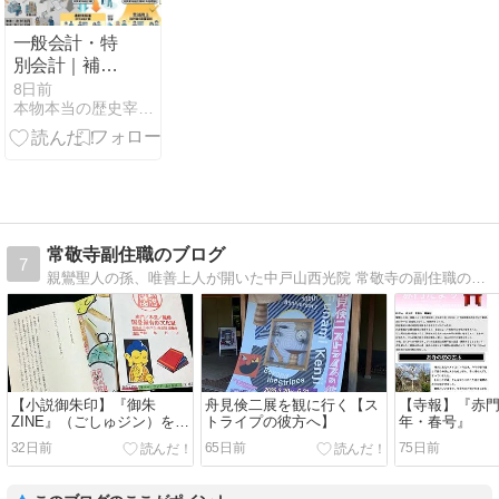
一般会計・特
別会計｜補助
金・助成金と
8日前
本物本当の歴史宰杜大日本国千田寛仁のブログ
事務費・仲介
手数料（中間
コスト）金額
の試算結果と
DXの効果
常敬寺副住職のブログ
7
親鸞聖人の孫、唯善上人が開いた中戸山西光院 常敬寺の副住職のブログです。お寺のことや日々のことをつづります。
【小説御朱印】『御朱
舟見倹二展を観に行く【ス
【寺報】『赤門
ZINE』（ごしゅジン）を頒
トライプの彼方へ】
年・春号』
布開始します
32日前
65日前
75日前