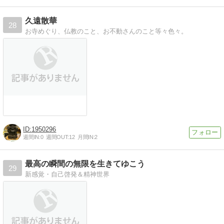
久遠散華
28
お寺めぐり、仏教のこと、お不動さんのこと等々色々。
1950296
週間IN:
0
週間OUT:
12
月間IN:
2
最高の瞬間の無限を生きてゆこう
29
新感覚・自己啓発＆精神世界