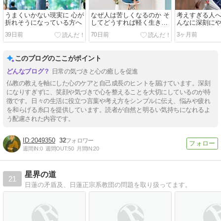
うまくいかない現実に 心が
なぜ人は苦しくなるのか そ
考えすぎる人
折れそうになっている方へ
してどうすれば軽く生きら
んなに深刻に
れるのか
い
39日前
70日前
3ヶ月前
このブログのここがポイント
日常の気づきと心の癒しを促進
仏教の教えを軸にした心のケアと自己成長のヒントを届けています。深刻
になりすぎずに、笑顔や気づきで心を整えることを大切にしているのが特
徴です。日々の生活に役立つ言葉や考え方をシンプルに伝え、悩みや疲れ
を和らげる糸口を提供しています。読者が自然と明るい気持ちになれるよ
う配慮された内容です。
2049350
32
週間IN:
0
週間OUT:
50
月間IN:
20
星界の道
21
日蓮の矛盾及、日蓮正宗系教団の問題を取り扱ってます。