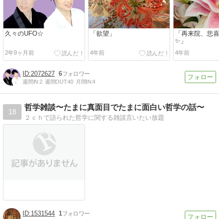
久々のUFO☆
「欲望」
「再来院、悲
✨」
2年9ヶ月前
4年前
4年前
2072627
6
週間IN:
2
週間OUT:
40
月間IN:
4
哲学雑談〜たまに真面目でたまに面白い哲学の話〜
18
２ｃｈで語られた哲学に関する雑談言いたい放題
1531544
1