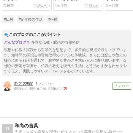
71日前
4ヶ月前
5ヶ月前
#仏教
#定年後の生活
#坐禅
このブログのここがポイント
多彩な仏教・瞑想の情報発信
瞑想や仏教の実践から哲学的な思想まで、多角的な視点で取り上げていま
す。短時間の瞑想法や資格取得のリアルな体験談、さらには歴史や教えの
核心に迫る解説を通じて、精神的な豊かさを求める人に寄り添います。な
ぜ心の安定が重要か、仏教の教えを現代の生活にどう活かすかをわかりや
すく伝え、実践しやすいアドバイスを心がけています。
2122500
1
週間IN:
10
週間OUT:
50
月間IN:
10
和尚の言葉
11
先師・先哲の言葉を現代に伝えるという高邁な理想を掲げつつ、日々徒然なる時の浪費を繰り返す凡愚の毎日を反省する。