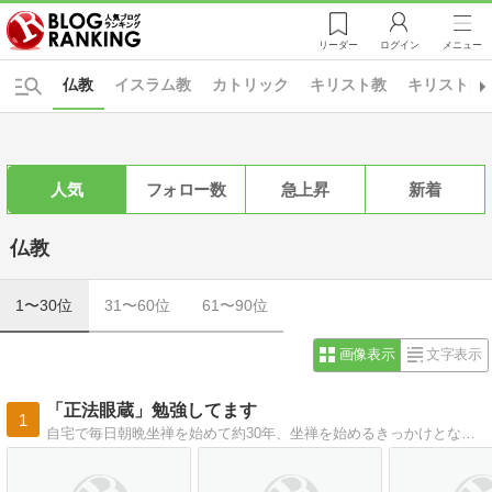
リーダー
ログイン
メニュー
仏教
イスラム教
カトリック
キリスト教
キリスト教
人気
フォロー数
急上昇
新着
仏教
1〜30位
31〜60位
61〜90位
画像表示
文字表示
「正法眼蔵」勉強してます
1
自宅で毎日朝晩坐禅を始めて約30年、坐禅を始めるきっかけとなった西嶋先生（愚道和夫老師）が講義された道元禅師著「正法眼蔵」を毎日ブログで紹介しています。