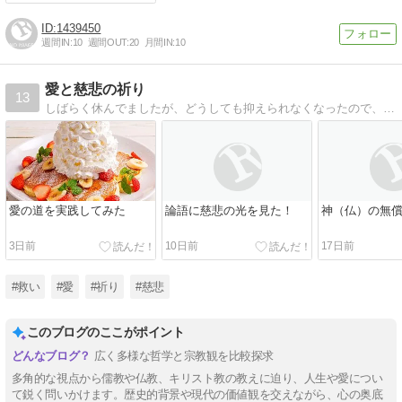
1439450
週間IN:
10
週間OUT:
20
月間IN:
10
愛と慈悲の祈り
13
しばらく休んでましたが、どうしても抑えられなくなったので、また書こうと思います。神が、仏が、あなたを、わたしたちを、どれほど愛しているか、ということをです。
愛の道を実践してみた
論語に慈悲の光を見た！
神（仏）の無
3日前
10日前
17日前
#救い
#愛
#祈り
#慈悲
このブログのここがポイント
広く多様な哲学と宗教観を比較探求
多角的な視点から儒教や仏教、キリスト教の教えに迫り、人生や愛につい
て鋭く問いかけます。歴史的背景や現代の価値観を交えながら、心の奥底