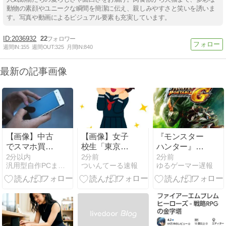
動物の素顔やユニークな瞬間を簡潔に伝え、親しみやすさと笑いを誘いま
す。写真や動画によるビジュアル要素も充実しています。
2036932
22
週間IN:
155
週間OUT:
325
月間IN:
840
最新の記事画像
【画像】中古
【画像】女子
『モンスター
でスマホ買っ
校生「東京駅
ハンター』と
たよ！
でなんか優し
いうゲームの
2分以内
2分前
2分前
汎用型自作PCまとめ
ついんてーる速報
ゆるゲーマー遅報
そうなおじい
魅力ってどん
さんに手を振
な部分だと思
られたからネ
う？
ットにあげ
よ！w」ﾊﾟｼｬ