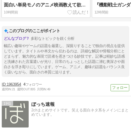
面白い単発モノのアニメ映画教えて欲しい
10時間前
12時間前
このブログのここがポイント
多彩なトピックを鋭く分析
幅広い趣味やゲームの話題を厳選し、深掘りすることで独自の視点を提供
しています。タイトルや本文から伝わるのは、詳細な解説や情報分析にと
どまらず、魅力的な表現で読者を惹きつける妙技です。記事は軽妙な語感
と洗練された言葉遣いが光り、日常のちょっとした話題に潜む奥深さや面
白さを浮き彫りにしています。ゲーム、アニメ、趣味の話題をバランス良
く扱いながら、面白さの本質に迫ります。
1963954
4
週間IN:
21
週間OUT:
805
月間IN:
49
19
ぼっち速報
2chまとめサイトです。笑える面白ネタ系をメインにまと
めています。