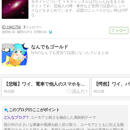
当サイトについて ＹＫチャンネルは2ちゃんねるまとめ
サイトです。芸能人の噂・事件など世間で話題のニュー
スなどをまとめています。話題のニュースがない時はVIP
な…
1941756
3
週間IN:
20
週間OUT:
0
月間IN:
40
23
なんでもゴールド
5chのなんでも実況で話題になったスレまとめ
【悲報】ワイ、電車で他人のスマホを覗くのをやめられないwwwwww
65日前
65日前
このブログのここがポイント
ユーモアと鋭さを融合した風刺的テーマ
世の中のささいな事象や風潮を鋭く切り取り、ユーモアとともに伝える随
筆風のスタイルを持ちます。多様なテーマが並び、社会の常識や人間の本