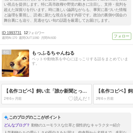
い視点を提供します。特に高市政権や野党の動きに注目し、支持・批判を
超えた深掘りを行います。時に激しい論調ながらも、事実に基づいた情報
と論理を重視し、読者に新たな視点を促す内容です。政治の裏側や国会の
舞台裏にも迫り、見逃せない旬の話題を厳選してお届けします。
1993731
12
週間IN:
170
週間OUT:
1060
月間IN:
600
6
もっふるちゃんねる
ペットや動物系を中心にほっこりする話をまとめていま
す。
【名作コピペ】飼い主「誰か新聞とってきてー」←犬種別でお答えしますwwww
2年6ヶ月前
2年6ヶ月前
このブログのここがポイント
動物のユーモラスな仕草と個性的なキャラクター紹介
人気動物たちの愛らしさや面白さをお届け。肉食獣から犬猫まで、多彩な