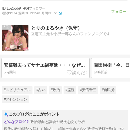
1526569
404
週間IN:
174
週間OUT:
19548
月間IN:
672
5
とりのまるやき（保守）
立憲民主党や小沢一郎さんのファンブログです
安倍難去ってサナエ禍蔓延・・・なぜ日本人は妙ちくりんな女に騙されてしまったのか
6時間前
14時間前
#スピリチュアル
#占い
#政治
#霊視
#安倍晋三
#自民党
#アセンション
このブログのここがポイント
政治動向と議会の現状を鋭く分析
現代の政治情勢を詳しく解説し、議論の焦点となる政策や政権の動きに鋭