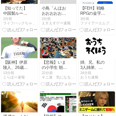
【知ってた】
小鳥「んほお
【FEH】戦略
中国製ルータ
おおおおおお
RPGの金字
ー20機種にバ
おおお！妊娠
塔。それがフ
2分前
2分前
3分前
ライフハックちゃんねる弐式
えすえすゲー速報
ファイアーエムブレム攻略・情報まとめ チキ速
ックドア 外部
確実ゥぅうう
ァイアーエム
から完全制御
うううう
ブレムヒーロ
ゥ！！」
ーズ
【阪神】伊原
【悲報】いま
姉、兄、私の
陵人、26歳の
の小学生 朝7
3人姉弟、姉
誕生日に中日
時から学校に
が暴君。お盆
13分前
22分前
24分前
とらほー速報
キニ速 気になる速報
おうち速報
戦先発！「一
預けられ放課
に親戚が集ま
人一人抑えら
後も夜遅くま
ることになっ
れるように」
で学童に預け
た
られる生活を
していた
wwwwwwwwwwwwww