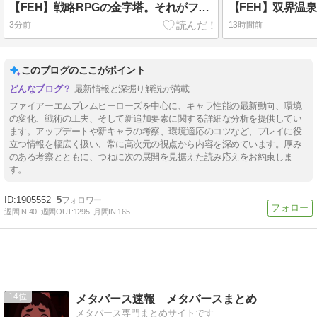
【FEH】戦略RPGの金字塔。それがファイアーエムブレムヒーローズ
3分前
13時間前
このブログのここがポイント
最新情報と深掘り解説が満載
ファイアーエムブレムヒーローズを中心に、キャラ性能の最新動向、環境
の変化、戦術の工夫、そして新追加要素に関する詳細な分析を提供してい
ます。アップデートや新キャラの考察、環境適応のコツなど、プレイに役
立つ情報を幅広く扱い、常に高次元の視点から内容を深めています。厚み
のある考察とともに、つねに次の展開を見据えた読み応えをお約束しま
す。
1905552
5
週間IN:
40
週間OUT:
1295
月間IN:
165
14
メタバース速報 メタバースまとめ
メタバース専門まとめサイトです