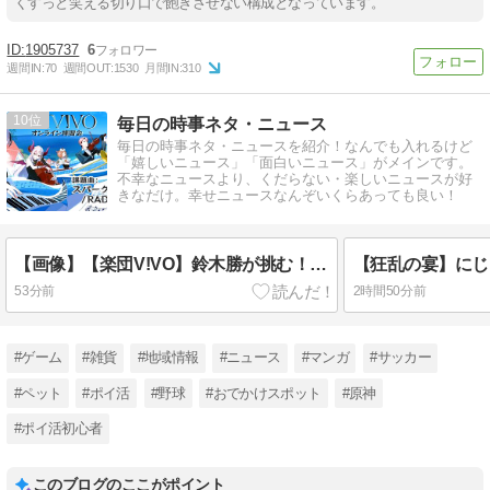
くすっと笑える切り口で飽きさせない構成となっています。
1905737
6
週間IN:
70
週間OUT:
1530
月間IN:
310
10
毎日の時事ネタ・ニュース
毎日の時事ネタ・ニュースを紹介！なんでも入れるけど
「嬉しいニュース」「面白いニュース」がメインです。
不幸なニュースより、くだらない・楽しいニュースが好
きなだけ。幸せニュースなんぞいくらあっても良い！
【画像】【楽団V!VO】鈴木勝が挑む！RADWIMPS「スパークル」オンライン練習会「鈴木勝 セラフ・ダズルガーデン エリー・コニファー 立伝都々 えま★おうがすと 」
53分前
2時間50分前
#ゲーム
#雑貨
#地域情報
#ニュース
#マンガ
#サッカー
#ペット
#ポイ活
#野球
#おでかけスポット
#原神
#ポイ活初心者
このブログのここがポイント