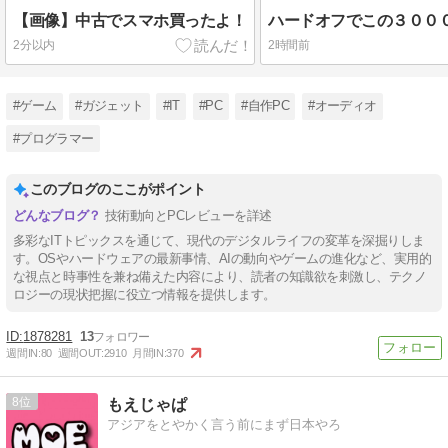
【画像】中古でスマホ買ったよ！
2分以内
2時間前
#ゲーム
#ガジェット
#IT
#PC
#自作PC
#オーディオ
#プログラマー
このブログのここがポイント
技術動向とPCレビューを詳述
多彩なITトピックスを通じて、現代のデジタルライフの変革を深掘りしま
す。OSやハードウェアの最新事情、AIの動向やゲームの進化など、実用的
な視点と時事性を兼ね備えた内容により、読者の知識欲を刺激し、テクノ
ロジーの現状把握に役立つ情報を提供します。
1878281
13
週間IN:
80
週間OUT:
2910
月間IN:
370
8
もえじゃぱ
アジアをとやかく言う前にまず日本やろ