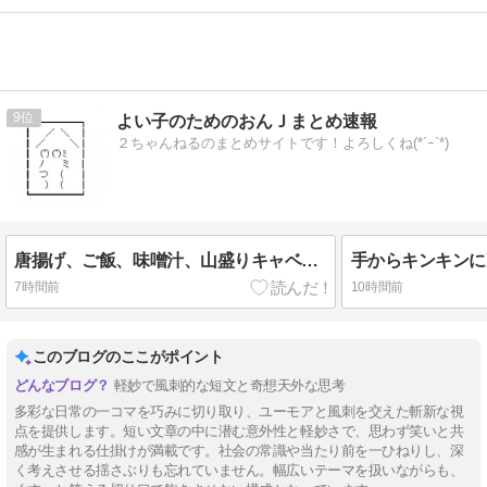
9
よい子のためのおんＪまとめ速報
２ちゃんねるのまとめサイトです！よろしくね(*´ｰ`*)
唐揚げ、ご飯、味噌汁、山盛りキャベツ、あと一品副菜加えるなら何がええ？
7時間前
10時間前
このブログのここがポイント
軽妙で風刺的な短文と奇想天外な思考
多彩な日常の一コマを巧みに切り取り、ユーモアと風刺を交えた斬新な視
点を提供します。短い文章の中に潜む意外性と軽妙さで、思わず笑いと共
感が生まれる仕掛けが満載です。社会の常識や当たり前を一ひねりし、深
く考えさせる揺さぶりも忘れていません。幅広いテーマを扱いながらも、