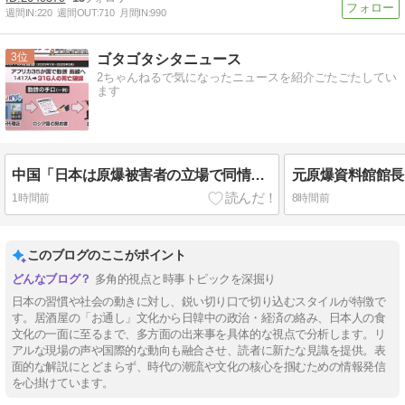
週間IN:
220
週間OUT:
710
月間IN:
990
3
ゴタゴタシタニュース
2ちゃんねるで気になったニュースを紹介ごたごたしてい
ます
中国「日本は原爆被害者の立場で同情を買おうとするのを止めろ」
1時間前
8時間前
このブログのここがポイント
多角的視点と時事トピックを深掘り
日本の習慣や社会の動きに対し、鋭い切り口で切り込むスタイルが特徴で
す。居酒屋の「お通し」文化から日韓中の政治・経済の絡み、日本人の食
文化の一面に至るまで、多方面の出来事を具体的な視点で分析します。リ
アルな現場の声や国際的な動向も融合させ、読者に新たな見識を提供。表
面的な解説にとどまらず、時代の潮流や文化の核心を掴むための情報発信
を心掛けています。