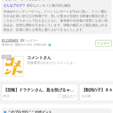
多彩なエンタメと魅力的な解説
Vtuberやインディーゲーム、イベントレポートを巧みに扱い、ファン層を
引き込む鋭い切り口が特徴です。笑いと驚きが交錯する映像や配信の見ど
ころをリアルタイムで伝えるとともに、参加者や出演者の背景にも深く踏
み込み、自然な興味を引き出しています。情報の幅広さと親近感あふれる
視点が、読者に新たな発見と盛り上がりをもたらします。
2105403
15
週間IN:
64
週間OUT:
2704
月間IN:
268
11
コメントさん
怠慢運営のかわりにコメントよ♪
【悲報】ドラテンさん、匙を投げるｗｗｗ 『ドラゴンクエストX オンライン』中～長期展望 （2026/8/5）に寄せて
【歌詞の子】ＢＡＮ
昨日
11日前
このブログのここがポイント