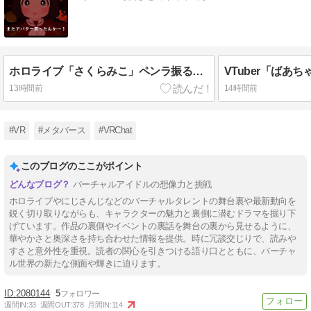
ホロライブ「さくらみこ」ペンラ振る動作で体調崩す？ホロドリで画面酔いして凸待ち1時間で切り上げる「雪花ラミィ」コラボ配信に向けてゆっくり休む
13時間前
14時間前
#VR
#メタバース
#VRChat
このブログのここがポイント
バーチャルアイドルの想像力と挑戦
ホロライブやにじさんじなどのバーチャルタレントの舞台裏や最新動向を
鋭く切り取りながらも、キャラクターの魅力と裏側に潜むドラマを掘り下
げています。作品の裏側やイベントの裏話を舞台の裏から見せるように、
華やかさと奥深さを持ち合わせた情報を提供。時に冗談交じりで、読みや
すさと意外性を重視。読者の関心を引きつける語り口とともに、バーチャ
ル世界の新たな側面や輝きに迫ります。
2080144
5
週間IN:
33
週間OUT:
378
月間IN:
114