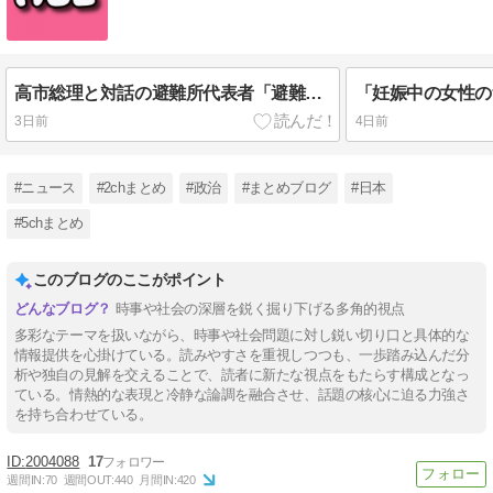
高市総理と対話の避難所代表者「避難所の生活は至れり尽くせりで全く不自由ない、ありがとう！日本人でよかった！」
3日前
4日前
#ニュース
#2chまとめ
#政治
#まとめブログ
#日本
#5chまとめ
このブログのここがポイント
時事や社会の深層を鋭く掘り下げる多角的視点
多彩なテーマを扱いながら、時事や社会問題に対し鋭い切り口と具体的な
情報提供を心掛けている。読みやすさを重視しつつも、一歩踏み込んだ分
析や独自の見解を交えることで、読者に新たな視点をもたらす構成となっ
ている。情熱的な表現と冷静な論調を融合させ、話題の核心に迫る力強さ
を持ち合わせている。
2004088
17
週間IN:
70
週間OUT:
440
月間IN:
420