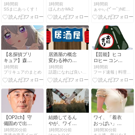
と 」
てのんと化
万円超え うち
読め」←これ
1時間前
1時間前
1時間前
SSまにあっくす！
ほんわかMk2
ぁゃιぃ(*ﾟーﾟ)NEWS 2nd
す。
も有名メーカ
って
ーで上場企業
だが 社内格差
がすごい
【名探偵プリ
居酒屋の概念
【芸能】ヒコ
キュア】森亜
変わる神の一
ロヒー コンビ
るるかさん、
皿
ニで割引おに
1時間前
1時間前
1時間前
プリキュアのまとめ
話題になれば良いな〜、このブログ
フード速報 | 料理、食べ物のサイト
24話からコン
ぎりは〝絶対
ビニアイスを
買わない〟理
食べている模
由
様…
【OP2ch】守
結婚してるん
ワイ、「着衣
備固めで出場
やが、ワイの
おっばい」で
の武藤敦貴選
低年収すぎて
しか抜けない
1時間20分前
1時間20分前
1時間30分前