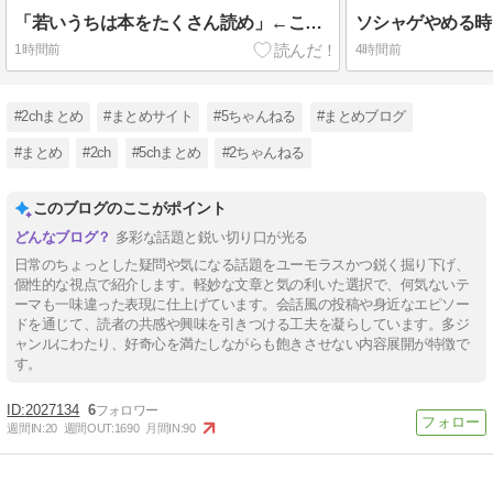
「若いうちは本をたくさん読め」←これって
ソシャゲやめる時
1時間前
4時間前
#2chまとめ
#まとめサイト
#5ちゃんねる
#まとめブログ
#まとめ
#2ch
#5chまとめ
#2ちゃんねる
このブログのここがポイント
多彩な話題と鋭い切り口が光る
日常のちょっとした疑問や気になる話題をユーモラスかつ鋭く掘り下げ、
個性的な視点で紹介します。軽妙な文章と気の利いた選択で、何気ないテ
ーマも一味違った表現に仕上げています。会話風の投稿や身近なエピソー
ドを通じて、読者の共感や興味を引きつける工夫を凝らしています。多ジ
ャンルにわたり、好奇心を満たしながらも飽きさせない内容展開が特徴で
す。
2027134
6
週間IN:
20
週間OUT:
1690
月間IN:
90