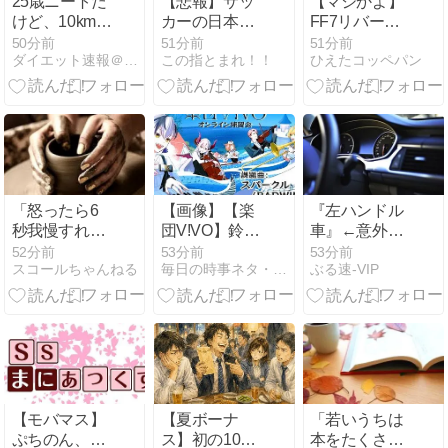
25歳ニートだ
【悲報】サッ
【マジかよ】
けど、10km走
カーの日本人
FF7リバース
ってきたわ。
審判、韓国と
「大量のミニ
50分前
51分前
51分前
ダイエット速報＠２ちゃんねる
この指とまれ！！
ひえたコッペパン
つるんで不正
ゲームやコン
してた疑惑が
テンツでユー
浮上
ザーが疲れ、
ゲームから離
れた」と浜口
直樹ディレク
ターが公式イ
ンタビューで
「怒ったら6
【画像】【楽
『左ハンドル
告白
秒我慢すれば
団V!VO】鈴木
車』←意外と
怒りは収ま
勝が挑む！
デメリットが
52分前
53分前
53分前
スコールちゃんねる
毎日の時事ネタ・ニュース
ぶる速-VIP
る」って言う
RADWIMPS「ス
ないことが判
けど・・・
パークル」オ
明wwwwwww
ンライン練習
会「鈴木勝 セ
ラフ・ダズル
ガーデン エリ
ー・コニファ
ー 立伝都々 え
【モバマス】
【夏ボーナ
「若いうちは
ま★おうがす
ぷちのん、ふ
ス】初の100
本をたくさん