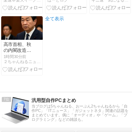
楽速＠楽天イーグルスまとめ速報
はーとログ
キニ速 気になる速報
手がサヨナラ
泣いてる
体質になって
悪送球：吉井
しまうｗｗｗ
監督『試合に
ｗｗ
出られなくな
全て表示
ってしまう』
【なんでも実
況j】
高市首相、秋
の内閣改造で
目論む「麻生
1時間30分前
２ちゃんねるニュース超速＋
支配からの脱
却」…茂木敏
充氏も小林鷹
之氏もクビ |
いやねぇよ
7
汎用型自作PCまとめ
当ブログは5ちゃんねる、おーぷん2ちゃんねるから「自
作PC」「ITニュース」「ガジェットネタ」関連の話題を
まとめています。偶に「オーディオ」や「ゲーム」「プ
ログラミング」などの雑談も。