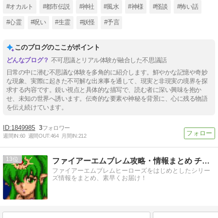
#オカルト
#都市伝説
#神社
#風水
#神様
#怪談
#怖い話
#心霊
#呪い
#生霊
#妖怪
#予言
このブログのここがポイント
不可思議とリアル体験が融合した不思議話
日常の中に潜む不思議な体験を多角的に紹介します。鮮やかな記憶や奇妙
な現象、実際に起きた不可解な出来事を通して、現実と非現実の境界を探
求する内容です。鋭い視点と具体的な描写で、読む者に深い興味を抱か
せ、未知の世界へ誘います。伝奇的な要素や神秘を背景に、心に残る物語
を伝え続けています。
1849985
3
週間IN:
60
週間OUT:
464
月間IN:
212
13
ファイアーエムブレム攻略・情報まとめ チキ速
ファイアーエムブレムヒーローズをはじめとしたシリー
ズ情報をまとめ、素早くお届け！