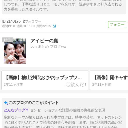
しつつも、丁寧な語り口とユーモアを忘れず、読みやすさと引き込まれる
力を重視したスタイルです。
2140176
2
週間IN:
30
週間OUT:
510
月間IN:
125
16
アイビーの庭
5ch まとめ ブログww
【画像】檜山沙耶(おさや)ラブラブツーショット写真公開で大荒れ
2年11ヶ月前
2年11ヶ月前
このブログのここがポイント
センセーショナルな話題の連鎖と挑発的な表現
多彩なテーマが散りばめられた本ブログは、時事や芸能、ネットのトレン
ドに鋭く切り込むことで読者の好奇心を刺激します。特に話題性の高い写
真や動画を素材に、若さや魅力、流行の最前線を巧みに取り入れながら