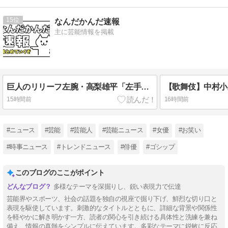
15
なんだかんだ速報
主に芸能情報を掲載
巨人のリリーフ左腕・高梨雄平「左手薬指に指輪」でお泊まり不倫愛
15時間前
16時間前
#ニュース
#芸能
#芸能人
#芸能ニュース
#女優
#お笑い
#時事ニュース
#トレンドニュース
#俳優
#ゴシップ
このブログのここがポイント
多様なテーマを深掘りし、鋭い表現力で伝達
芸能界やスポーツ、社会の話題を独自の視座で掘り下げ、鮮烈な切り口と
表現を駆使しています。刺激的なタイトルとともに、詳細な背景や関係性
を軽やかに解き明かす一方、読者の関心を引き続ける具体性と洗練を兼ね
備え、情報の真髄をシンプルに伝えています。多彩なテーマに鋭敏に反応