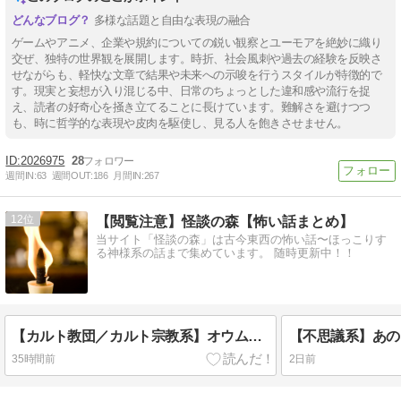
多様な話題と自由な表現の融合
ゲームやアニメ、企業や規約についての鋭い観察とユーモアを絶妙に織り
交ぜ、独特の世界観を展開します。時折、社会風刺や過去の経験を反映さ
せながらも、軽快な文章で結果や未来への示唆を行うスタイルが特徴的で
す。現実と妄想が入り混じる中、日常のちょっとした違和感や流行を捉
え、読者の好奇心を掻き立てることに長けています。難解さを避けつつ
も、時に哲学的な表現や皮肉を駆使し、見る人を飽きさせません。
2026975
28
週間IN:
63
週間OUT:
186
月間IN:
267
12
【閲覧注意】怪談の森【怖い話まとめ】
当サイト「怪談の森」は古今東西の怖い話〜ほっこりす
る神様系の話まで集めています。 随時更新中！！
【カルト教団／カルト宗教系】オウム真理教デジタルアーカイブ
35時間前
2日前