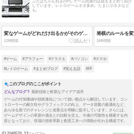
ふたばちゃんねるのPC ゲーム関連の話題をまとめて紹介
しています。レトロゲームネタ多め。たまに小ネタなど
も。
変なゲームがどれだけ出るかがそのゲーム機の価値だよな
将棋のルールを変
12時間前
14時間前
#ゲーム
#アラフォー
#ドラクエ
#パソコン
#スマホ
#レトロゲーム
#まとめブログ
#笑える話
#FF
このブログのここがポイント
最新技術と斬新なアイデア追求
ゲームの付加価値や技術進化について鋭い観点から解説しています。コン
トローラーの耐久性やグラフィックスの向上、データ容量の最適化など、
あらゆる面でのチャレンジと改善点を明確に提示しています。さらには、
ゲームデザインの革新や過去との比較を交え、今後の可能性を模索する内
容となっており、現場の技術革新と創意工夫への情熱が伝わる構成です。
2049579
13