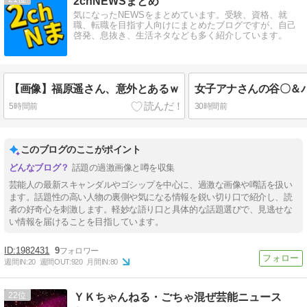
2chNEWSまとめ
気になったNEWSをまとめています。受験、資格、就
職、転職を目指す人向けにまとめたブログですが、自己
啓発、息抜き、生活ネタなども多く紹介しています。
【画像】福原遥さん、意外とあるｗ
5時間前
30時間前
このブログのここがポイント
話題の過激画像と噂を収集
芸能人の最新スキャンダルやゴシップを中心に、過激な画像や噂話を扱い
ます。話題性の高い人物の裏側や気になる情報を鋭い切り口で紹介し、読
者の好奇心を刺激します。軽妙な語り口と具体的な話題選びで、見逃せな
い情報を届けることを目指しています。
1982431
9
週間IN:
20
週間OUT:
920
月間IN:
80
22
ＹＫちゃんねる・ごちゃ混ぜ芸能ニュース