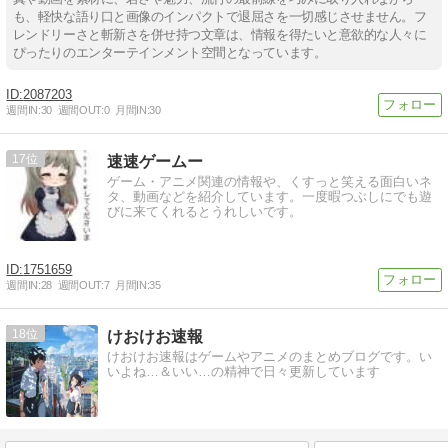
も、軽快な語り口と画像のインパクトで退屈さを一切感じさせません。フ
レンドリーさと斬新さを併せ持つ文章は、情報を得たいと意欲的な人々に
ぴったりのエンターテインメント空間となっています。
2087203
週間IN:
30
週間OUT:
0
月間IN:
30
17
速速ゲームー
ゲーム・アニメ関連の情報や、くすっと笑える面白いネ
タ、動画などを紹介しています。一度暇つぶしにでも遊
びに来てくれるとうれしいです。
1751659
週間IN:
28
週間OUT:
7
月間IN:
35
18
けおけお速報
けおけお速報はゲームやアニメのまとめブログです。い
いよね…＆いい…の精神で日々更新しています