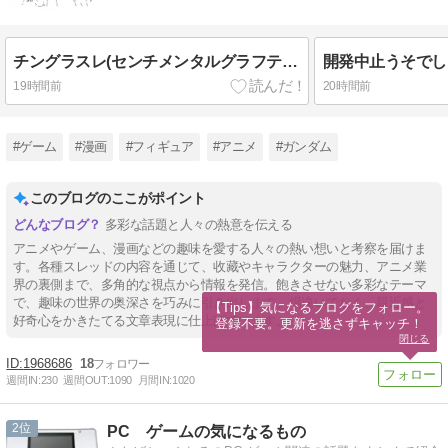
チングラスレ(センチメンタルグラフティスレ)
開発中止うそでし
19時間前
20時間前
#ゲーム
#漫画
#フィギュア
#アニメ
#ガンダム
このブログのここがポイント
多彩な話題と人々の熱意を伝える
アニメやゲーム、漫画などの趣味を愛する人々の熱い想いと考察を届けま
す。各種スレッドの内容を通じて、收藏やキャラクターの魅力、アニメ業
界の裏側まで、多角的な視点から情報を発信。飽きさせない多彩なテーマ
で、趣味の世界の奥深さを巧みに引き出します。場違いでなく、親近感と
【Tips】気になるブログをフォロー。

好奇心をかきたてる文章表現に仕上げています。
登録不要。更新を逃さずキャッチ！
閉じる
1968686
18
週間IN:
230
週間OUT:
1090
月間IN:
1020
2
PC ゲームの気になるもの