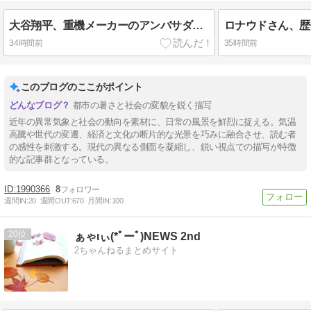
大谷翔平、重機メーカーのアンバサダーに就任
34時間前
35時間前
このブログのここがポイント
都市の暑さと社会の変貌を鋭く描写
近年の異常気象と社会の動向を素材に、日常の風景を鮮烈に捉える。気温
高騰や世代の変遷、経済と文化の断片的な光景を巧みに融合させ、読む者
の感性を刺激する。現代の異なる側面を凝縮し、鋭い視点での描写が特徴
的な記事群となっている。
1990366
8
週間IN:
20
週間OUT:
670
月間IN:
100
20
ぁゃιぃ(*ﾟーﾟ)NEWS 2nd
2ちゃんねるまとめサイト