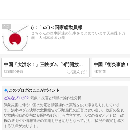
4
/)；｀ω´)＜国家総動員報
２ちゃんの軍事関連の記事をまとめています天皇陛下万
歳 大日本帝国万歳
中国「大洪水！」三峡ダム「9門開放！（全力放流」中国都市「三峡沿線の道路水没」中国政府「高速道路封鎖！」中国ダム「緊急放流に合わせて開門（土砂崩れ発生」→
3時間20分前
4時間前
このブログのここがポイント
気象・災害と情報の操作性分析
気象災害に伴う中国の対応と情報操作の実態を鋭く浮き彫りにしていま
す。洪水やダム決壊の危機報告が現地住民の証言と食い違い、政府の発表
や救助活動の姿勢に疑問を投げかける内容です。天候の激変とともに、政
権の透明性や情報管理の問題も浮き彫りとなっており、状況の真実を追求
する視点が光ります。