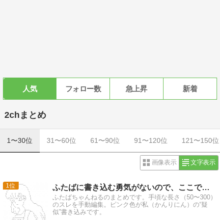
人気
フォロー数
急上昇
新着
2chまとめ
1〜30位
31〜60位
61〜90位
91〜120位
121〜150位
画像表示
文字表示
1
ふたばに書き込む勇気がないので、ここで勝手に参加するブログ
ふたばちゃんねるのまとめです。手頃な長さ（50〜300）
のスレを手動編集。ピンク色が私（かんりにん）の“疑
似”書き込みです。