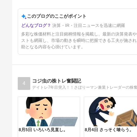
8/4 明日のデイトレ注目株｜お
すすめ10銘柄を紹介
このブログのここがポイント
2日前
決算・IR・注目ニュースを迅速に網羅
多彩な株価材料と注目銘柄情報を掲載し、最新の決算発表や
ストも網羅し、市場の動きを瞬時に把握できる工夫が施され
助となる内容を心掛けています。
コジ虫の株トレ奮闘記
4
8月5日 いろいろ見直し。
8月4日 さっそく喰らう。