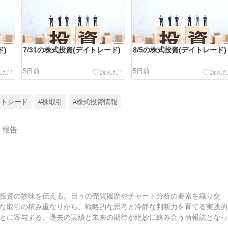
ド)
7/31の株式投資(デイトレード)
8/5の株式投資(デイトレード)
5日前
5日前
イトレード
#株取引
#株式投資情報
報告
投資の妙味を伝える。日々の売買履歴やチャート分析の要素を織り交
な取引の積み重なりから、戦略的な思考と冷静な判断力を育てる実践的
とに寄与する、過去の実績と未来の期待が絶妙に絡み合う情報誌となっ