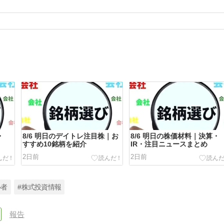
・
8/6 明日のデイトレ注目株｜お
8/6 明日の株価材料｜決算・
すすめ10銘柄を紹介
IR・注目ニュースまとめ
2日前
2日前
心者
#株式投資情報
報告