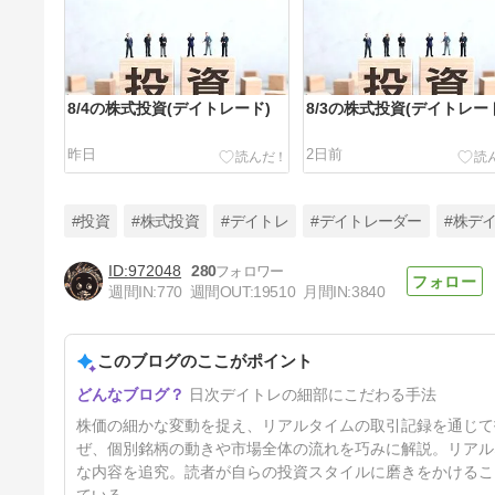
8/4の株式投資(デイトレード)
8/3の株式投資(デイトレー
昨日
2日前
#投資
#株式投資
#デイトレ
#デイトレーダー
#株デ
972048
280
週間IN:
770
週間OUT:
19510
月間IN:
3840
7/30の株式投資(デイトレード)
このブログのここがポイント
6日前
日次デイトレの細部にこだわる手法
株価の細かな変動を捉え、リアルタイムの取引記録を通じて
ぜ、個別銘柄の動きや市場全体の流れを巧みに解説。リアル
な内容を追究。読者が自らの投資スタイルに磨きをかけるこ