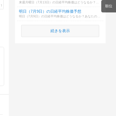
来週月曜日（7月13日）の日経平均株価はどうなるか？あなたの御意見を聞かせて下さい。勿論希望や勘でもかまいません。見るだけもＯＫ！
順位
明日（7月9日）の日経平均株価予想
明日（7月9日）の日経平均株価はどうなるか？あなたの御意見を聞かせて下さい。勿論希望や勘でもかまいません。見るだけもＯＫ！
続きを表示
デイトレードを本格的に始めました。デイトレードの日々の記録を付けていこうとブログをやっております。ポリシーは「相場に生き残り続ける」です。