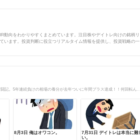
IR動向をわかりやすくまとめています。注目株やデイトレ向けの銘柄リ
ています。投資判断に役立つリアルタイム情報を提供し、投資戦略の一
デイトレ7年目突入！！さぼりーマン兼業トレーダーの株奮闘記。5年連続負けの相場の養分が去年ついに年間プラス達成！！何回転んでも立ち上がれ！今年は倍倍ファイトだ！！今年2
8月3日 俺はオワコン。
7月31日 デイトレは本当に難
い。