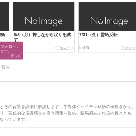
防衛
8/3（月）押しながら戻りを試
7/31（金）需給反転
す
フォロー。

2日前
5日前
ます。
閉じる
報告
とその背景を詳細に解説します。半導体やハイテク銘柄の値動きから、
り、実践的な投資感覚を養う情報を提供。臨場感あふれる内容ととも
なっています。