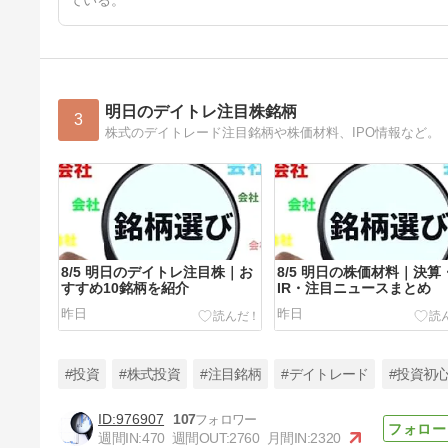
ている。
明日のデイトレ注目株銘柄
3
株式のデイトレード注目銘柄や株価材料、IPO情報など。
8/5 明日のデイトレ注目株｜お
8/5 明日の株価材料｜決算
すすめ10銘柄を紹介
IR・注目ニュースまとめ
昨日
昨日
#投資
#株式投資
#注目銘柄
#デイトレード
#投資初
976907
107
週間IN:
470
週間OUT:
2760
月間IN:
2320