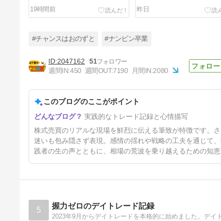
19時間前
昨日
#チャンスはおのずと
#ナンピン卒業
2047162
51
週間IN:
450
週間OUT:
7190
月間IN:
2080
7月30日 誘惑を我慢。
このブログのここがポイント
6日前
実践的なトレード記録と心情描写
株式売買のリアルな現場を鮮烈に伝える筆致が特徴です。さ
迷いも包み隠さず表現。感情の揺れや戦略の工夫を通じて、
践者の生の声とともに、相場の荒波を乗り越えるための知恵
握力ゼロのデイトレード記録
5