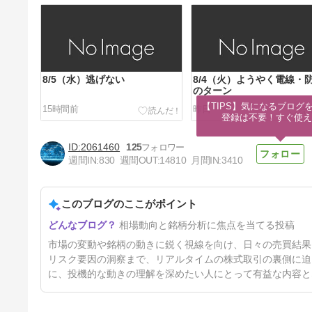
8/5（水）逃げない
8/4（火）ようやく電線・
のターン
【TIPS】気になるブログを
15時間前
昨日
登録は不要！すぐ使え
2061460
125
週間IN:
830
週間OUT:
14810
月間IN:
3410
このブログのここがポイント
7/30（木）戻り売りがひどい
相場動向と銘柄分析に焦点を当てる投稿
6日前
市場の変動や銘柄の動きに鋭く視線を向け、日々の売買結果
リスク要因の洞察まで、リアルタイムの株式取引の裏側に迫
に、投機的な動きの理解を深めたい人にとって有益な内容と