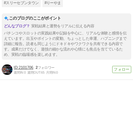
#スリーセブンタウン
#りーやま
このブログのここがポイント
実戦結果と運勢をリアルに伝える内容
パチンコやスロットの実践結果や記録を中心に、リアルな体験と感情を伝
えています。出玉やポイントの変動、ちょっとした幸運、ハプニングまで
詳細に報告。読者も同じようにドキドキやワクワクを共有できる内容で
す。成果だけでなく、遊技の細かな流れや心情にも焦点を当てているた
め、実戦の臨場感を楽しめます。
2101706
2
週間IN:
0
週間OUT:
65
月間IN:
0