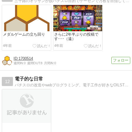
三十路のオッサンが脱パチスロ目的でゲーセンで万枚を目指して・・・。
メダルゲームの立ち回り
さらに2年半ぶりの投稿で
す･･･（遠）
4年前
4年前
1700514
週間IN:
0
週間OUT:
8
月間IN:
0
電子的な日常
12
パチスロの改造やwebプログラミング、電子工作が好きなOILSTANDの日記です