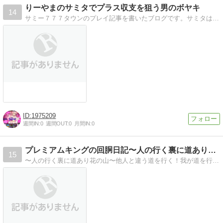
りーやまのサミタでプラス収支を狙う男のボヤキ
14
サミー７７７タウンのプレイ記事を書いたブログです。サミタは１０年以上プレイしており、様々な角度から真実を語ります。記事長めですｗ 作者りーやま
1975209
週間IN:
0
週間OUT:
0
月間IN:
0
プレミアムキングの回胴日記〜人の行く裏に道あり花の山〜
15
〜人の行く裏に道あり花の山〜他人と違う道を行く！我が道を行く！という決意を胸に！ネットで検索してコソコソビビりながら期待値という魔物とホールで戦闘中。