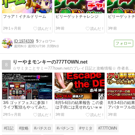
フゥア！イナルドリーム
ビリーゲットチャレンジ
ビリーゲット
2年1ヶ月前
3年前
3年前
1974339
5
週間IN:
0
週間OUT:
98
月間IN:
0
りーやまモンキーの777TOWN.net
8
☆サミタことサミー777town.netのプレイ日記と攻略情報☆ 作者名 りーやまモンキー
3/6 ゴッドフェスに参加！
8月5-6日の結果報告 この姿
8月3-4日の結
ライブ配信もやってみた。
は子供には見せれないｗｗ
アバターフル出
階層から出ら
2年5ヶ月前
3年前
3年前
#日記
#攻略
#パチスロ
#パチンコ
#サミタ
#777TOWN