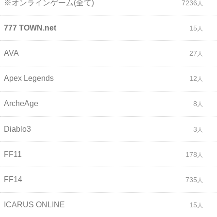
※オンラインゲーム(全て)
7236
777 TOWN.net
15
AVA
27
Apex Legends
12
ArcheAge
8
Diablo3
3
FF11
178
FF14
735
ICARUS ONLINE
15