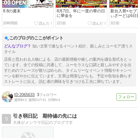
8.8の週末
8月7日。年に一度の華の日
新台入替×セブ
に華金を
ぃざーどは6日
20時間前
2日前
3日前
このブログのここがポイント
短い文章で連なるイベント紹介、親しみとユーモア漂うス
タイル
店長と思われる人物による、店の最新情報や催しの案内を綴る形式をとっ
ています。全ての投稿に共通して、ユーモラスな口調と親しみやすさを出
すためのフレーズが散りばめられ、タイムリーなイベント情報やキャンペ
ーンを鮮やかに伝えています。文章は簡潔ながらも、予定や告知を飾らず
ストレートに伝え、読む者の興味を引きつける工夫に満ちています。
2065633
3
週間IN:
0
週間OUT:
41
月間IN:
4
引き弱日記 期待値の先には
5
大体がメシウマ日記のブログです