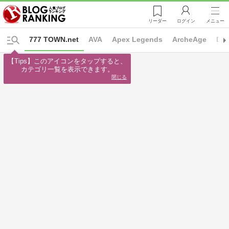
リーダー
ログイン
メニュー
777 TOWN.net
AVA
Apex Legends
ArcheAge
Dia
【Tips】このアイコンをタップすると、

カテゴリ一覧を表示できます。
閉じる