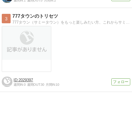
週間IN:
1
週間OUT:
0
月間IN:
2
777タウンのトリセツ
3
777タウン（サミータウン）をもっと楽しみたい方、これからサミタに登録する方、登録するかどうかを考えている方、そんな人に向けたサミータウンの取扱説明書の様なサイトです。
2029397
週間IN:
0
週間OUT:
30
月間IN:
10