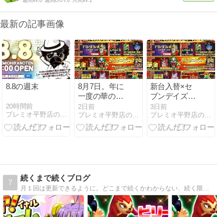
週間IN:
0
週間OUT:
0
月間IN:
1
最新の記事画像
8.8の週末
8月7日。年に
新台入替×セ
一度の華の日
ブンデイズう
に華金を
ぃざーどは6
20時間前
2日前
3日前
プレミオ平野店のオフィシャルサイト
プレミオ平野店のオフィシャルサイト
プレミオ平野店のオフィシャルサイト
日目！！
続くまで続くブログ
7
月１回は更新できるように。どこまで続くかわからない、続く限り続くブログです。