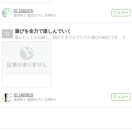
1491476
週間IN:
0
週間OUT:
5
月間IN:
0
遊びを全力で楽しんでいく
13
遊んだことを記録し、紹介するブログただの遊びの紹介です。それ以外の何物でもありません
1483819
週間IN:
0
週間OUT:
0
月間IN:
0