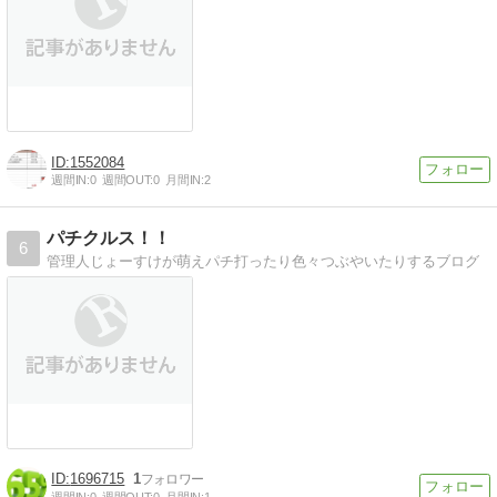
1552084
週間IN:
0
週間OUT:
0
月間IN:
2
パチクルス！！
6
管理人じょーすけが萌えパチ打ったり色々つぶやいたりするブログ
1696715
1