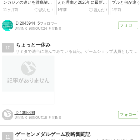
ンカジノの違いを徹底解説
えた理由と2025年に最新機
ブルと何が違
｜初心者におすすめはどっ
種は出るのか考察
艇、競輪、パ
11ヶ月前
1年前
1年前
ち？
比較！
2043944
5
週間IN:
0
週間OUT:
24
月間IN:
0
ちょっと一休み
10
サミタで適当に遊んでみている日記。ゲームショップ店員としての日記もたまーーにあります。
1395399
週間IN:
0
週間OUT:
18
月間IN:
0
ゲーセンメダルゲーム攻略奮闘記
11