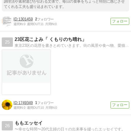
調理法や素材選びが伝わる文体で、毎日の食事をちょっと特別に感じさせ
てくれる工夫も盛り込まれています。
1301459
2
週間IN:
0
週間OUT:
11
月間IN:
0
23区花こよみ「 くもりのち晴れ」
25
東京23区の花歴を書きとめていきます。街の風景や食べ物、愛猫、本・雑誌などに寄せて雑感を書いていきます。
1749349
1
週間IN:
0
週間OUT:
10
月間IN:
0
ももエッセイ
26
〜幸せな時間〜20代主婦の日々の出来事を綴ったエッセイです。