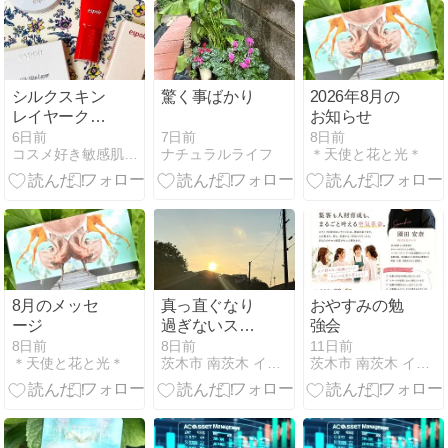
シルクスキン
驚く事ばかり
2026年8月の
レイヤークッ
お知らせ
ション #22 ペ
7日前
6日前
8日前
ナチュラルライフ
コスメ好き敏感肌が目指すロハスな美的生活
＊天使と花と光＊
タル／プロボ
ンディングプ
ライマー
8月のメッセ
真っ直ぐなり
おやすみの勉
ージ
過ぎないスト
強会
レート
8日前
8日前
11日前
＊天使と花と光＊
茨木市 南茨木 イチゴカラー 100%天然ヘナ ロハス h…
茨木市 南茨木 イチゴカラー 100%天然ヘナ ロハス h…