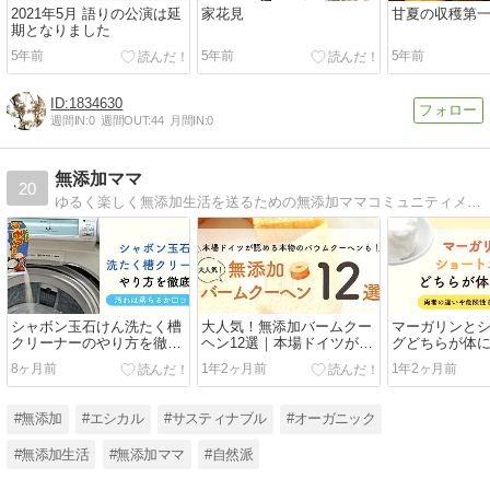
2021年5月 語りの公演は延
家花見
甘夏の収穫第
期となりました
5年前
5年前
5年前
1834630
週間IN:
0
週間OUT:
44
月間IN:
0
無添加ママ
20
ゆるく楽しく無添加生活を送るための無添加ママコミュニティメディアです.
シャボン玉石けん洗たく槽
大人気！無添加バームクー
マーガリンと
クリーナーのやり方を徹底
ヘン12選｜本場ドイツが認
グどちらが体
解説！汚れは落ちるか口コ
める本物のバウムクーヘン
の違いや危険
8ヶ月前
1年2ヶ月前
1年2ヶ月前
ミも調査
も！
た
#無添加
#エシカル
#サスティナブル
#オーガニック
#無添加生活
#無添加ママ
#自然派