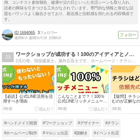
例、コンテスト参加報告、健康や父の日といった生活シーンも取り入れ、
読者の興味を引きつける工夫がなされています。専門的な情報と身近な話
題をバランスよく融合させており、親近感と信頼感を持たれる内容構成で
す。
1694065
3
週間IN:
0
週間OUT:
18
月間IN:
0
ワークショップが成功する！100のアイディアとノウハウ |
23
2児の母、現役建築士。屋外広告士です。ホームページ・チラシ・看板など制作する会社を経営しています！イベント出店はビジネス！の精神で儲かるワークショップを応援していきます！
【必読】公式LINE活用を活
こんなことまで？！100％
【疑問】チラ
用すべき理由
公式LINEリッチメニュー活
むのが正解な
用術
3年前
3年前
3年前
#ハンドメイド雑貨
#ワークショップ
#デザイナー
#チラシ
#ホームページ制作
#マルシェ出店
#謎解き
#イベント出店