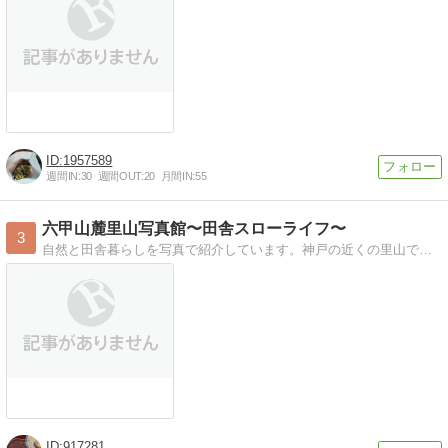
1957589
週間IN:
30
週間OUT:
20
月間IN:
55
六甲山麓里山写真館〜田舎スローライフ〜
3
自然と田舎暮らしを写真で紹介しています。神戸の近くの里山で自由な時間を満喫中。写真を通して自然の美と大切さを伝えています
917281