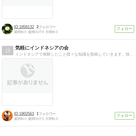
1858132
2
週間IN:
0
週間OUT:
9
月間IN:
3
気軽にインドネシアの会
13
インドネシアで体験したこと様々な知識を投稿していきます。技能研修性の相談も受け付けています。VISA申請、疾高ワクチン、ハラルフード、現地フードなど。
1902563
1
週間IN:
0
週間OUT:
3
月間IN:
3