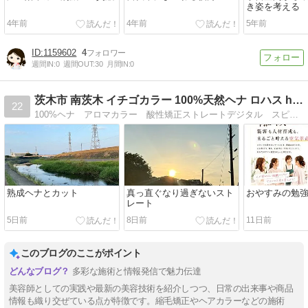
き姿を考える
4年前
4年前
5年前
1159602
4
週間IN:
0
週間OUT:
30
月間IN:
0
茨木市 南茨木 イチゴカラー 100%天然ヘナ ロハス h…
22
100%ヘナ アロマカラー 酸性矯正ストレートデジタル スピエラ ハイブリッド サルファイト 一人ひとりに合わせたカラー パーティ 結婚式のセット アップ着付け
熟成ヘナとカット
真っ直ぐなり過ぎないスト
おやすみの勉
レート
5日前
8日前
11日前
このブログのここがポイント
多彩な施術と情報発信で魅力伝達
美容師としての実践や最新の美容技術を紹介しつつ、日常の出来事や商品
情報も織り交ぜている点が特徴です。縮毛矯正やヘアカラーなどの施術