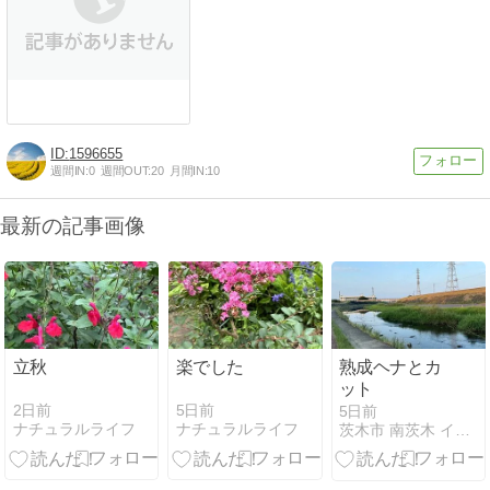
1596655
週間IN:
0
週間OUT:
20
月間IN:
10
最新の記事画像
立秋
楽でした
熟成ヘナとカ
ット
2日前
5日前
5日前
ナチュラルライフ
ナチュラルライフ
茨木市 南茨木 イチゴカラー 100%天然ヘナ ロハス h…