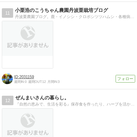
小栗浩のこうちゃん農園丹波栗栽培ブログ
11
丹波栗農園ブログ。鹿・イノシシ・クロボシツツハムシ・各種病害虫・温暖化の波の度重なる襲来にくじけそうになりながらも奮闘しています。
2031159
週間IN:
0
週間OUT:
12
月間IN:
3
ぜんまいさんの暮らし。
12
『自然の恵みで、生活を彩る』保存食を作ったり、ハーブを活かして日用品を手作りしたり……。手作りの生活を楽しむ「ぜんまいさん」のライフスタイルを紹介します。