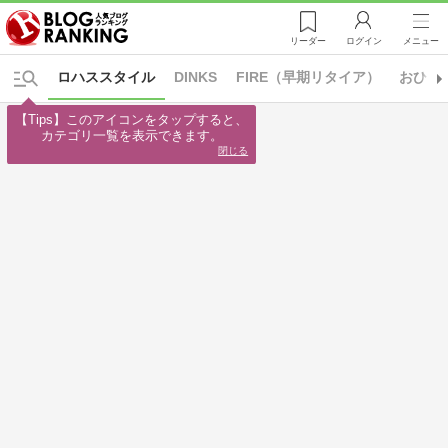
リーダー
ログイン
メニュー
ロハススタイル
DINKS
FIRE（早期リタイア）
おひと
【Tips】このアイコンをタップすると、

カテゴリ一覧を表示できます。
閉じる