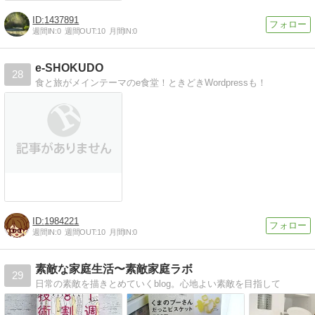
1437891
週間IN:
0
週間OUT:
10
月間IN:
0
e-SHOKUDO
28
食と旅がメインテーマのe食堂！ときどきWordpressも！
1984221
週間IN:
0
週間OUT:
10
月間IN:
0
素敵な家庭生活〜素敵家庭ラボ
29
日常の素敵を描きとめていくblog。心地よい素敵を目指して