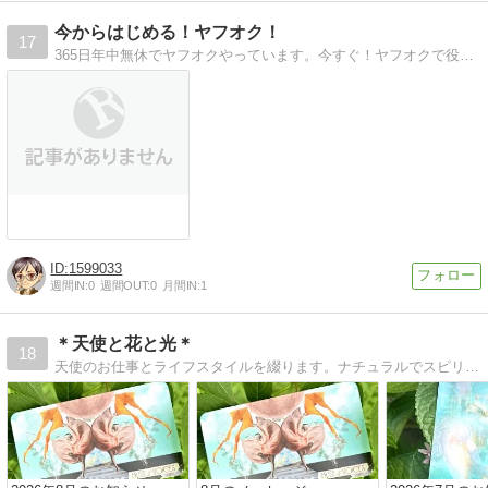
今からはじめる！ヤフオク！
17
365日年中無休でヤフオクやっています。今すぐ！ヤフオクで役に立つ小ネタを提供いたします。また今よりもっと稼げる情報も！
1599033
週間IN:
0
週間OUT:
0
月間IN:
1
＊天使と花と光＊
18
天使のお仕事とライフスタイルを綴ります。ナチュラルでスピリチュアルな美しい生活をめざして、たのしくかがやく毎日を。