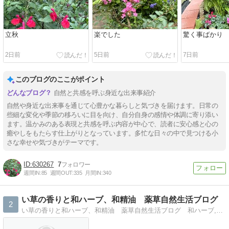
立秋
楽でした
驚く事ばかり
2日前
5日前
7日前
このブログのここがポイント
自然と共感を呼ぶ身近な出来事紹介
自然や身近な出来事を通じて心豊かな暮らしと気づきを届けます。日常の
些細な変化や季節の移ろいに目を向け、自分自身の感情や体調に寄り添い
ます。温かみのある表現と共感を呼ぶ内容が中心で、読者に安心感と心の
癒やしをもたらす仕上がりとなっています。多忙な日々の中で見つける小
さな幸せや気づきがテーマです。
630267
7
週間IN:
85
週間OUT:
335
月間IN:
340
い草の香りと和ハーブ、和精油 薬草自然生活ブログ
2
い草の香りと和ハーブ、和精油 薬草自然生活ブログ 和ハーブ,和精油,国産アロマ,国産精油,い草,畳,置きイ草,薬草魔女,野草,ハーブティー,メディカルハーブ