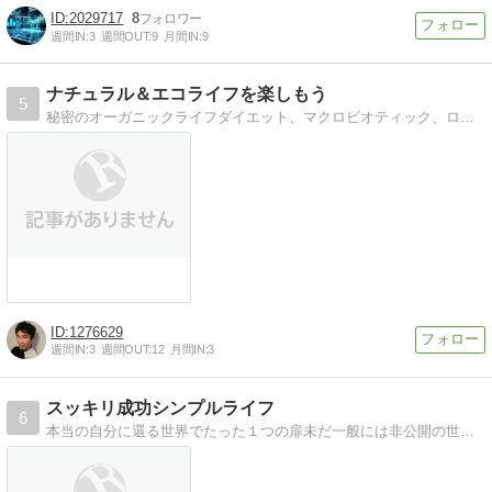
2029717
8
週間IN:
3
週間OUT:
9
月間IN:
9
ナチュラル＆エコライフを楽しもう
5
秘密のオーガニックライフダイエット、マクロビオティック、ローフードライフ
1276629
週間IN:
3
週間OUT:
12
月間IN:
3
スッキリ成功シンプルライフ
6
本当の自分に還る世界でたった１つの扉未だ一般には非公開の世界でたった１つの特別な瞑想実践法が今だけ奇跡的に公開された