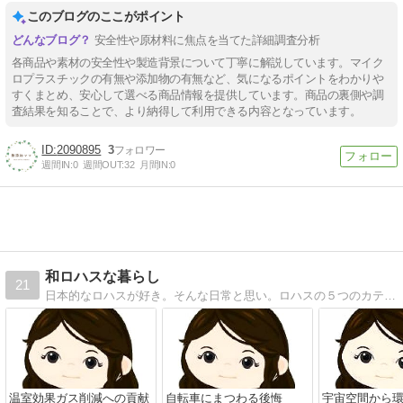
このブログのここがポイント
安全性や原材料に焦点を当てた詳細調査分析
各商品や素材の安全性や製造背景について丁寧に解説しています。マイク
ロプラスチックの有無や添加物の有無など、気になるポイントをわかりや
すくまとめ、安心して選べる商品情報を提供しています。商品の裏側や調
査結果を知ることで、より納得して利用できる内容となっています。
2090895
3
週間IN:
0
週間OUT:
32
月間IN:
0
和ロハスな暮らし
21
日本的なロハスが好き。そんな日常と思い。ロハスの５つのカテゴリーに合わせ茶道、太陽光発電、山歩き等綴った日々の学びブログ
温室効果ガス削減への貢献
自転車にまつわる後悔
宇宙空間から