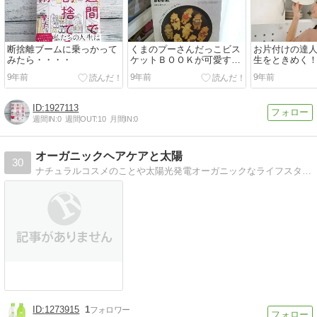
断捨離ブームに乗っかって
くまのプーさんだっこビス
お片付けの達
みたら・・・・
ケットＢＯＯＫが可愛すぎ
生をときめく
る
と近藤麻理恵
9年前
9年前
9年前
1927113
週間IN:
0
週間OUT:
10
月間IN:
0
オーガニックヘアケアと太陽
30
ナチュラルコスメのことや太陽光発電オーガニックなライフスタイルをカジュアルに楽しむ。
1273915
1