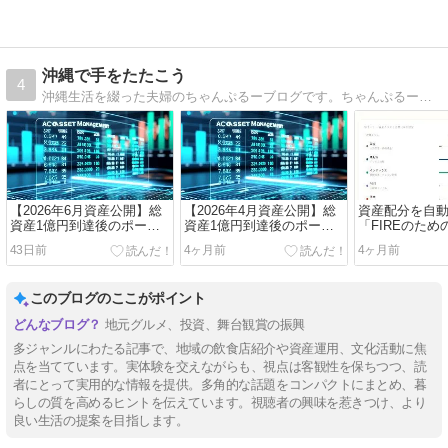
沖縄で手をたたこう
4
沖縄生活を綴った夫婦のちゃんぷるーブログです。ちゃんぷるーとは方言で「混ぜる」という意味で、その名の通り色々なことをアウトプットしていきたいと考えています。生活やSDGs、観劇・舞台、投資やFXなど幅広く細々と！
【2026年6月資産公開】総
【2026年4月資産公開】総
資産配分を自
資産1億円到達後のポート
資産1億円到達後のポート
「FIREのた
フォリオと運用戦略
フォリオと運用戦略
ロケーション
43日前
4ヶ月前
4ヶ月前
このブログのここがポイント
地元グルメ、投資、舞台観賞の振興
多ジャンルにわたる記事で、地域の飲食店紹介や資産運用、文化活動に焦
点を当てています。実体験を交えながらも、視点は客観性を保ちつつ、読
者にとって実用的な情報を提供。多角的な話題をコンパクトにまとめ、暮
らしの質を高めるヒントを伝えています。視聴者の興味を惹きつけ、より
良い生活の提案を目指します。