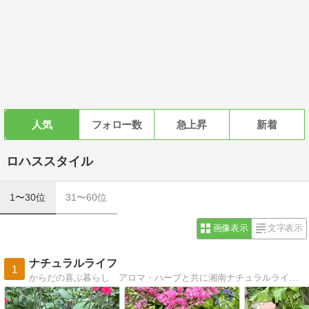
人気
フォロー数
急上昇
新着
ロハススタイル
1〜30位
31〜60位
画像表示
文字表示
ナチュラルライフ
1
からだの喜ぶ暮らし アロマ・ハーブと共に湘南ナチュラルライフは皆様と一緒にロハスな生活を実施するためのお手伝致します。