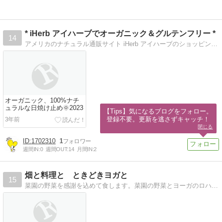
* iHerb アイハーブでオーガニック＆グルテンフリー *
14
アメリカのナチュラル通販サイト iHerb アイハーブのショッピングレポート オーガニック、ローフード、グルテンフリー、ヴィーガン、コスメ、美容etc.
オーガニック、100%ナチ
ュラルな日焼け止め🌞2023
【Tips】気になるブログをフォロー。

登録不要。更新を逃さずキャッチ！
3年前
閉じる
1702310
1
週間IN:
0
週間OUT:
14
月間IN:
2
畑と料理と ときどきヨガと
15
菜園の野菜を感謝を込めて食します。菜園の野菜とヨーガのロハスっぽい生活日記