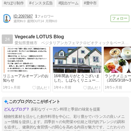
#のぼり制作
#インスタ広告
#脱出ゲーム
#豊中市
2097687
1
週間IN:
0
週間OUT:
14
月間IN:
0
Vegecafe LOTUS Blog
24
愛知県豊橋市 ベジタリアンカフェマクロビオティックをベースに肉・卵・乳製品・砂糖不使用の料理と菓子、アイスを提供
リニューアルオープンのお
16年間ありがとうございま
ランチメニュ
知らせ
した。しばらくリニューア
（2025/3/18
ルに向けて頑張ります！
フィッシュフ
1年1ヶ月前
1年4ヶ月前
1年5ヶ月前
ス Vegan Fish 
このブログのここがポイント
多彩なヴィーガン料理と季節の味覚を提案
植物性素材を活かした創作料理を中心に、彩り豊かでバランスの良いメニ
ュー情報を提供します。四季折々の旬野菜や伝統と現代的アレンジの調和
を追求し、健康的な食習慣への関心を高める内容が魅力です。こだわりの