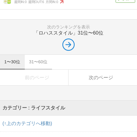
週間IN:
0
週間OUT:
6
月間IN:
0
次のランキングを表示
「ロハススタイル」
31位〜60位
1〜30位
31〜60位
前のページ
次のページ
カテゴリー : ライフスタイル
(↑上のカテゴリへ移動)