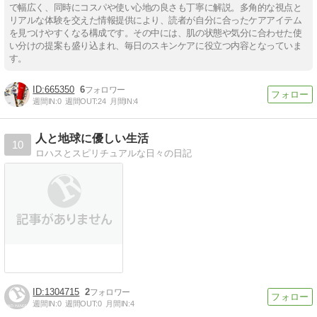
で幅広く、同時にコスパや使い心地の良さも丁寧に解説。多角的な視点と
リアルな体験を交えた情報提供により、読者が自分に合ったケアアイテム
を見つけやすくなる構成です。その中には、肌の状態や気分に合わせた使
い分けの提案も盛り込まれ、毎日のスキンケアに役立つ内容となっていま
す。
665350
6
週間IN:
0
週間OUT:
24
月間IN:
4
人と地球に優しい生活
10
ロハスとスピリチュアルな日々の日記
1304715
2
週間IN:
0
週間OUT:
0
月間IN:
4