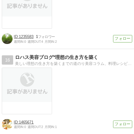
1235583
1
週間IN:
0
週間OUT:
4
月間IN:
2
ロハス美容ブログ*理想の生き方を築く
16
美しい理想の生き方を築くまでの道のり美容コラム、料理レシピ、断捨離、快適な住まいづくりなど(' '*)
1465671
週間IN:
0
週間OUT:
2
月間IN:
1