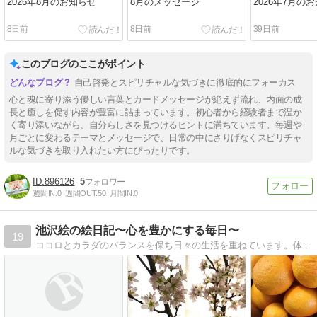
2026年8月のお知らせ
8月のメッセージ
2026年7月の
8日前
8日前
39日前
このブログのここがポイント
自己啓発とスピリチャルな気づきに徹底的にフォーカス
心と魂に寄り添う優しい言葉とカードメッセージが絶えず流れ、内面の成
長と癒しを促す内容が豊富に詰まっています。初心者から経験者まで温か
く寄り添いながら、自分らしさを見つけるヒントに満ちています。毎週や
月ごとに変わるテーマとメッセージで、日常の中にさりげなくスピリチャ
ルな気づきを取り入れたい方にぴったりです。
896126
5
週間IN:
0
週間OUT:
50
月間IN:
0
池沢絵の絵日記〜心を豊かにする毎日〜
19
ココロとカラダのバランスを保ち日々の生活を重ねています。体質改善だって楽しくできるはず！家庭菜園・食養・仕事のことなど投稿しています。