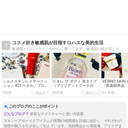
コスメ好き敏感肌が目指すロハスな美的生活
9
敏感肌とロハスライフを中心に書いてます。敏感肌の私が試した物を紹介しています。マクロビ実践中＆ロハスライフに移行中。
シルクスキンレイヤークッ
ビオレ ザ ボディ 泡タイプ
VERNO SKI
ション #22 ペタル／プロボ
（ブリリアントブーケの香
〈医薬部外品〉
ンディングプライマー
り）
〈医薬部外品
6日前
83日前
4ヶ月前
このブログのここがポイント
多彩なテクスチャーと使い方提案
スキンケアやメイクアイテムの実際の使用感を詳細に紹介し、それぞれの
特徴や魅力を引き出して伝えています。洗顔用品から美容液、アイケアま