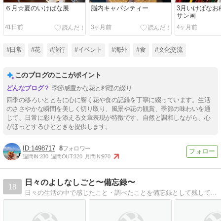
６月☆夏のいけばな展
脳内キャパシティー
3月いけばなお
サン画
41日前
3ヶ月前
4ヶ月前
#日常
#花
#旅行
#イベント
#海外
#食
#文化交流
このブログのここがポイント
季節感豊かな花と料理の綴り
四季の移ろいとともに心に響く花や食の記録を丁寧に綴っています。生活
のささやかな瞬間を美しく切り取り、風景や花の観賞、季節の味わいを通
じて、日常に彩りを添える文章表現が特徴です。自然と調和しながら、心
がほっとするひとときを提供します。
1498717
8
週間IN:
230
週間OUT:
320
月間IN:
970
日々のよしなしごと〜備忘録〜
18
日々の生活の中で感じたこと・調べたことを備忘録として残しています。