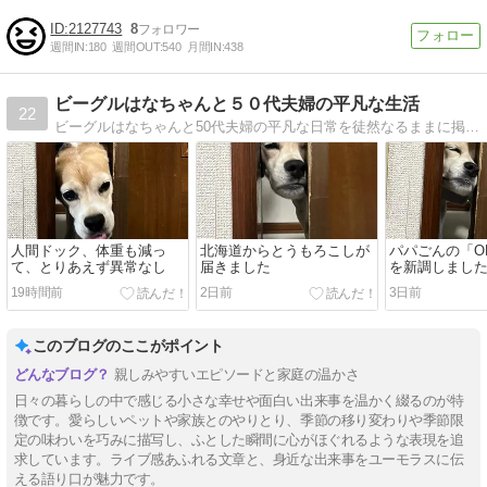
2127743
8
週間IN:
180
週間OUT:
540
月間IN:
438
ビーグルはなちゃんと５０代夫婦の平凡な生活
22
ビーグルはなちゃんと50代夫婦の平凡な日常を徒然なるままに掲載していこうと思います。ちょっと覗いていただければうれしいです。
人間ドック、体重も減っ
北海道からとうもろこしが
パパごんの「O
て、とりあえず異常なし
届きました
を新調しまし
19時間前
2日前
3日前
このブログのここがポイント
親しみやすいエピソードと家庭の温かさ
日々の暮らしの中で感じる小さな幸せや面白い出来事を温かく綴るのが特
徴です。愛らしいペットや家族とのやりとり、季節の移り変わりや季節限
定の味わいを巧みに描写し、ふとした瞬間に心がほぐれるような表現を追
求しています。ライブ感あふれる文章と、身近な出来事をユーモラスに伝
える語り口が魅力です。