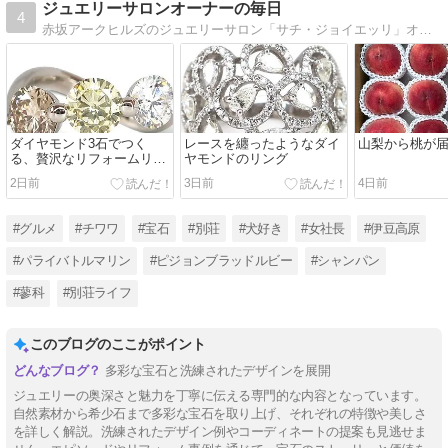
ジュエリーサロンオーナーの毎日
4
赤坂アークヒルズのジュエリーサロン「サチ・ジョイエッリ」オーナーの日々。宝石、旅行、自然、美味しいもの・・・毎日の小さな輝きを綴っています。
ダイヤモンド3石でつく
レースを纏ったようなダイ
山梨から桃が
る、贅沢なリフォームリン
ヤモンドのリング
グ
2日前
3日前
4日前
#グルメ
#チワワ
#宝石
#別荘
#犬好き
#女社長
#伊豆高原
#パライバトルマリン
#ピジョンブラッドルビー
#シャンパン
#蓼科
#別荘ライフ
このブログのここがポイント
多彩な宝石と洗練されたデザインを展開
ジュエリーの奥深さと魅力を丁寧に伝える専門的な内容となっています。
自然素材から希少石まで多彩な宝石を取り上げ、それぞれの特徴や美しさ
を詳しく解説。洗練されたデザイン例やコーディネートの提案も見逃せま