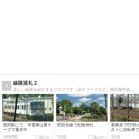
線路巡礼２
6
美しい線路を紹介するブログです（旧ヤフーブログ）国内海外旅行記、ガーデニングとか日記なのでなんでもありです
恩田駅にて、羊電車は青テ
世田谷線で松陰神社
新鶴見でEF65
ープで養生中
久々に自転車
19時間前
2日前
3日前