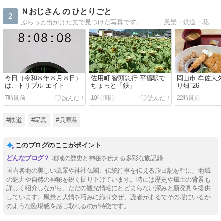
Ｎおじさん の ひとりごと
2
ぶらっと出かけた先で見つけた写真です。 風景・鉄道・花・空・イベント・・・
今日（令和８年８月８日）
佐用町 智頭急行 平福駅で
岡山市 牟佐大
は、トリプル エイト
ちょっと「鉄」
り畑 '26
7時間前
10時間前
22時間前
#鉄道
#写真
#兵庫県
このブログのここがポイント
地域の歴史と神秘を伝える多彩な旅記録
国内各地の美しい風景や神社仏閣、伝統行事を伝える旅日記を軸に、地域
の魅力や自然の神秘を鋭く掘り下げています。時には歴史や風土の背景も
詳しく紹介しながら、ただの観光情報にとどまらない深みと新発見を提供
しています。風景と人情を巧みに織り交ぜ、読者がまるでその場にいるか
のような臨場感を感じ取れるのが特徴です。