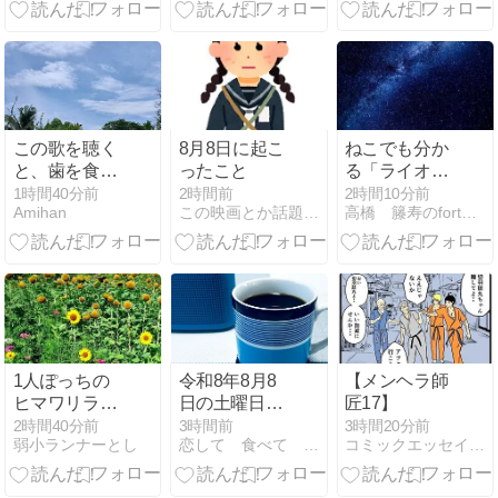
この歌を聴く
8月8日に起こ
ねこでも分か
と、歯を食い
ったこと
る「ライオン
しばったこと
ズゲート」っ
1時間40分前
2時間前
2時間10分前
Amihan
この映画とか話題とか動画はどう？
高橋 籐寿のfortune日記
を思い出しま
てなんです
す。 Listening
の？
to This Song
Reminds Me of
the Times I
Gritted My
Teeth.
1人ぽっちの
令和8年8月8
【メンヘラ師
ヒマワリラン
日の土曜日の
匠17】
＆ おうち居酒
ゲイの午前中
2時間40分前
3時間前
3時間20分前
弱小ランナーとし
恋して 食べて 踊って 祈って 旅をして
コミックエッセイ365
屋♪
の楽園