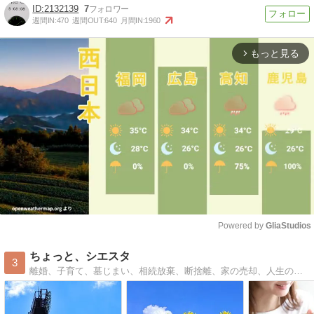
2132139
7
週間IN:
470
週間OUT:
640
月間IN:
1960
もっと見る
arrow_forward_ios
Powered by 
GliaStudios
Mute
ちょっと、シエスタ
3
離婚、子育て、墓じまい、相続放棄、断捨離、家の売却、人生の大仕事が終わりシンプルで毎日お昼寝できる暮らしを送りたい61歳、元おひとりさまブログ。