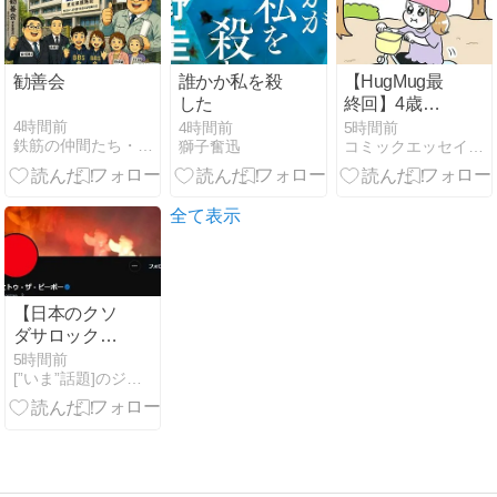
【フェスティ
バトル】
勧善会
誰かか私を殺
【HugMug最
した
終回】4歳、
自転車デビュ
4時間前
4時間前
5時間前
鉄筋の仲間たち・・・成島鉄筋の親方に集う鉄筋屋
獅子奮迅
コミックエッセイ365
ー
全て表示
【日本のクソ
ダサロック】
ロックバンド
5時間前
[”いま”話題]のジャンル速報スペシャルまとめ
GEZANのマヒ
トゥ・ザ・ピ
ーポーさん 高
市総理を批判
し公金チュー
チューしなが