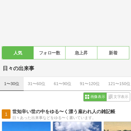
人気
フォロー数
急上昇
新着
日々の出来事
1〜30位
31〜60位
61〜90位
91〜120位
121〜150位
画像表示
文字表示
世知辛い世の中をゆる〜く漂う雇われ人の雑記帳
1
日々あった出来事などをゆる〜く書いています。