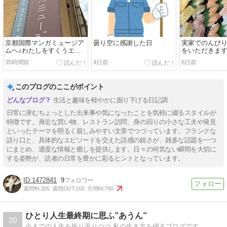
京都国際マンガミュージア
曇り空に感謝した日
実家でのんびり
ムへ♪わたしをすくうエッ
をいただきます（
セイマンガの処方箋展を見
35時間前
4日前
6日前
てきました！
このブログのここがポイント
生活と趣味を軽やかに掘り下げる日記調
日常に潜むちょっとした出来事や気になったことを気軽に綴るスタイルが
特徴です。身近な買い物、レストラン訪問、身の回りの小さな工夫や発見
といったテーマを明るく親しみやすい文章でつづっています。フランクな
語り口と、具体的なエピソードを交えた語感の鋭さが、雑多な話題を一つ
にまとめ、適度な情報と癒しを提供します。日々の何気ない瞬間を大切に
する姿勢が、読者の日常を豊かに彩るヒントとなっています。
1472841
9
週間IN:
205
週間OUT:
165
月間IN:
780
ひとり人生最終期に思ふ”あうん”
20
今までの人生を振り返りつつ 私の生き方を綴るブログです。