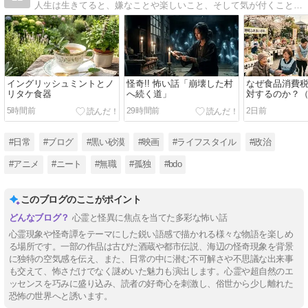
人生は生きてると、嫌なことや楽しいこと、そして気が付くこと、色々とあるでしょう。タイトルは宮沢賢治の「雨ニモマケズ」から引用してます。日常の気になる事を描いていきます。Welcome , ようこそ(´ﾟωﾟ｀)
イングリッシュミントとノ
怪奇!! 怖い話「崩壊した村
なぜ食品消費
リタケ食器
へ続く道」
対するのか？
題、インボイ
5時間前
29時間前
2日前
内】
#日常
#ブログ
#黒い砂漠
#映画
#ライフスタイル
#政治
#アニメ
#ニート
#無職
#孤独
#bdo
このブログのここがポイント
心霊と怪異に焦点を当てた多彩な怖い話
心霊現象や怪奇譚をテーマにした鋭い語感で描かれる様々な物語を楽しめ
る場所です。一部の作品は古びた酒蔵や都市伝説、海辺の怪奇現象を背景
に独特の空気感を伝え、また、日常の中に潜む不可解さや不思議な出来事
も交えて、怖さだけでなく謎めいた魅力も演出します。心霊や超自然のエ
ッセンスを巧みに盛り込み、読者の好奇心を刺激し、俗世から少し離れた
恐怖の世界へと誘います。