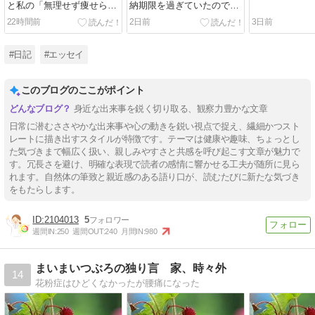
と私の「無理せず痩せられ
納期限を過ぎていたので
るような生活習慣」が分か
（汗）市役所に問い合わせ
22時間前
2日前
3日前
ってきたようです
しました
#日記
#エッセイ
このブログのここがポイント
身近な出来事を鋭く切り取る、観察力豊かな文章
日常に潜むささやかな出来事や心の動きを鋭い視点で捉え、繊細かつスト
レートに描き出すスタイルが特徴です。テーマは健康や趣味、ちょっとし
た気づきまで幅広く扱い、親しみやすさと共感を呼び起こす文章が魅力で
す。冗長さを避け、明確な表現で読者の感情に響かせる工夫が随所に見ら
れます。自然体の筆致と親近感のある語り口が、読むたびに新たな気づき
をもたらします。
2104013
5
週間IN:
250
週間OUT:
240
月間IN:
980
まいまいつぶろの独り言 家、時々外
14
花粉症はひどくなかったが腰痛になった