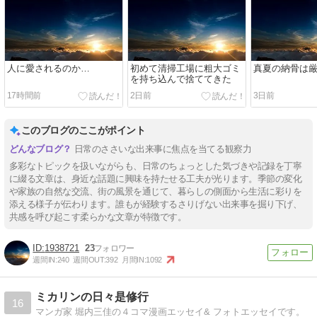
人に愛されるのか…
初めて清掃工場に粗大ゴミ
真夏の納骨は
を持ち込んで捨ててきた
17時間前
2日前
3日前
このブログのここがポイント
日常のささいな出来事に焦点を当てる観察力
多彩なトピックを扱いながらも、日常のちょっとした気づきや記録を丁寧
に綴る文章は、身近な話題に興味を持たせる工夫が光ります。季節の変化
や家族の自然な交流、街の風景を通じて、暮らしの側面から生活に彩りを
添える様子が伝わります。誰もが経験するさりげない出来事を掘り下げ、
共感を呼び起こす柔らかな文章が特徴です。
1938721
23
週間IN:
240
週間OUT:
392
月間IN:
1092
ミカリンの日々是修行
16
マンガ家 堀内三佳の４コマ漫画エッセイ& フォトエッセイです。