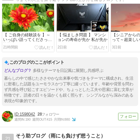
【 ご自身の経験談を 】～
【 悩ましき問題 】 マンシ
【シニアから
いっぱい語ってくださった
ョンの寿命が先か 私が先か
って～超楽し
皆様😃ありがとう
って始めたの
21時間前
2日前
3日前
グ。
このブログのここがポイント
多様なテーマを日記風に展開し共感呼ぶ
暮らしの中で感じたささやかな出来事や気づきをテーマに構成され、生活
に密着した話題をユーモラスかつ丁寧に綴っています。年齢や背景を問わ
ず共感を呼び起こすエピソードや、ちょっとした工夫や思索に富む文章が
特徴です。読者の日々を温かくも鋭く照らす、シンプルながら深みのある
表現が印象的です。
1598042
28
週間IN:
190
週間OUT:
415
月間IN:
880
そう助ブログ（雨にも負けず想うこと）
21