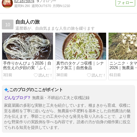
1875974
5
週間IN:
290
週間OUT:
670
月間IN:
1210
自由人の旅
10
還暦爺が、自由気ままな人生の旅を綴ります
手作りかんぴょう2026｜自
真竹のタケノコ収穫｜シナ
ニンニク・タ
然生えの夕顔の実「ふく
チク加工｜自然食品
2026｜無農
べ」
耕起栽培
3日前
38日前
61日前
このブログのここがポイント
無農薬・不耕起の工夫と収穫記録
家庭菜園の多彩な実験と工夫を紹介しています。種まきから育成、収穫に
至る過程を丁寧に追いながら、無農薬や不肥料を基本とした自然農法の魅
力を伝えます。季節ごとの工夫や小さな発見を取り入れることで、より豊
かな野菜作りの実践例を学べる内容です。読者の方が自身の畑作業に役立
てられる知見を提供しています。