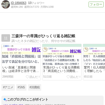
1894063
13
週間IN:
290
週間OUT:
370
月間IN:
1090
三森洋一の常識がひっくり返る雑記帳
11
調べたネタの雑記だったり、何やかやの雑記帳
いい加減「直接税と間接
常識がひっくり返る消費税
驚愕！仕入税
税」は経済学と法学で表記
3「商流税という消費税の
く理解したら
を分けないと、水掛け論で
実態」を電子出版、既巻は
はデマ」こそ
29時間前
51日前
65日前
議論にもなりゃしない
6/19～22無料！
と証明された
#アニメ
#SNS
#消費税
このブログのここがポイント