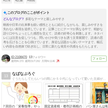
#日常
#読書
#映画
このブログのここがポイント
多彩なテーマと親しみやすさ
映画や日常の出来事を鋭い感性とともに紹介しながらも、親しみやすさを
失わない表現を追求しています。記事ごとにテーマが異なる中で、軽妙な
語り口やちょっとした感想を交えて、読者の好奇心を刺激します。ネタバ
レには注意を促しつつも、問いかけや気づきを誘う文章展開で、読者の思
考を広げることを心掛けています。身近な話題から深いテーマまで、幅広
い内容を自然体で紡ぎ出し、日常に新たな発見や共感をもたらします。
2108470
13
週間IN:
270
週間OUT:
282
月間IN:
1146
なばなぶろぐ
13
ぐうたらしてたらいつの間にか５０代になっていて驚いた主婦が、あれこれ考えてみたり見直してみる日々の暮らしのブログ
７回目の「栄養指導」やっ
固定資産税・都市計画税の
パン屋さんは