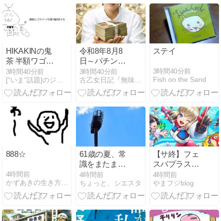
HIKAKINの鬼
令和8年8月8
ステイ
茶 半額ワゴン
日～パチンカ
行き
スに札束を！
3時間40分前
3時間40分前
3時間40分前
Fish on the Sand
[”いま”話題]のジャンル速報スペシャルまとめ
古乙女日記『無味無臭』〜欲望と闘う古乙女の日常
～
888☆
61歳の夏、常
【サ終】フェ
識をまたまた
スバプラスが
リセット
サービス終了
4時間前
4時間前
4時間前
かずあきの生き方不器用な そんな男の日常☆
ちょっと、シエスタ
やまフジblog
を発表、運営
ミスを振り返
る【コロプ
ラ】【MIXI】