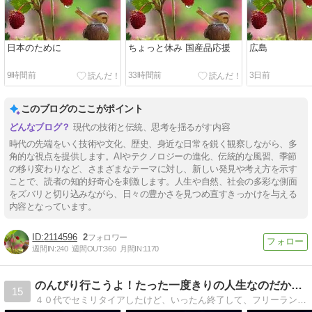
日本のために
ちょっと休み 国産品応援
広島
9時間前
33時間前
3日前
このブログのここがポイント
現代の技術と伝統、思考を揺るがす内容
時代の先端をいく技術や文化、歴史、身近な日常を鋭く観察しながら、多
角的な視点を提供します。AIやテクノロジーの進化、伝統的な風習、季節
の移り変わりなど、さまざまなテーマに対し、新しい発見や考え方を示す
ことで、読者の知的好奇心を刺激します。人生や自然、社会の多彩な側面
をズバリと切り込みながら、日々の豊かさを見つめ直すきっかけを与える
内容となっています。
2114596
2
週間IN:
240
週間OUT:
360
月間IN:
1170
のんびり行こうよ！たった一度きりの人生なのだから、後悔しな…
15
４０代でセミリタイアしたけど、いったん終了して、フリーランスとして働きだしたおじさんの妻と子供達との日常を綴ります。