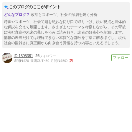
このブログのここがポイント
政治とスポーツ、社会の深層を鋭く分析
時事やスポーツ、社会問題を絶妙な切り口で取り上げ、鋭い視点と具体的
な解説を交えて展開します。さまざまなテーマを考察しながら、その背後
に潜む真意や未来の兆しを巧みに読み解き、読者の好奇心を刺激します。
情報の表層だけでは理解できない本質的な部分を丁寧に解きほぐし、現代
社会の複雑さに真正面から向き合う覚悟を持つ内容といえるでしょう。
1395381
25
週間IN:
370
週間OUT:
430
月間IN:
1500