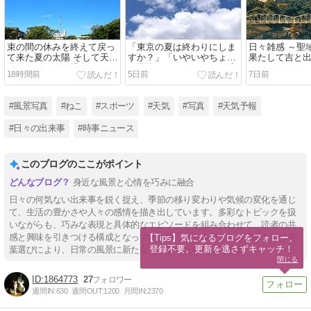
束の間の休みを終えて戻っ
「東京の夏は終わりにしま
日々雑感 ～聖
て来た夏の太陽 そして天気
すか？」「いやいやちょっ
果たして吉と
図にはグルグル渦巻がひと
と夏休みを下さいよ」と呟
るか～
18時間前
5日前
7日前
つふたつ・・・
く夏の太陽
#風景写真
#ねこ
#スポーツ
#天気
#写真
#天気予報
#日々の出来事
#時事ニュース
このブログのここがポイント
身近な風景と心情を巧みに融合
日々の何気ない出来事を鋭く捉え、季節の移り変わりや気候の変化を通じ
て、生活の豊かさや人々の感情を描き出しています。多彩なトピックを扱
いながらも、巧みな表現と具体的なエピソードを組み合わせて、読者の共
感と興味を引きつける構成となっています。親しみやすくも深みを持つ言
【Tips】気になるブログをフォロー。

登録不要。更新を逃さずキャッチ！
葉選びにより、日常の風景に新たな視点をもたらしています。
閉じる
1864773
27
週間IN:
630
週間OUT:
1200
月間IN:
2370