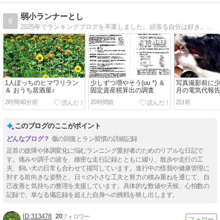
弱小ランナーとし
8
2025年でランキングブログを卒業しました。頑張る自分は好き。でも練習は嫌い(^^;そんな似非(？)ランナーが愛犬チョコ(♀)と一緒に走ります。大会よりも観光ランのために練習しています♪
1人ぽっちのヒマワリラン
少しずつ増やそう(uu *) ＆
写真撮影前に少
＆ おうち居酒屋♪
固定資産税算出の調査
月の電気代報
2時間40分前
20時間前
2日前
このブログのここがポイント
傷の回復とラン習慣の詳細記録
足首の故障や体調変化に悩むランニング愛好者のためのリアルな日記で
す。痛みや調子の波を、緻密な走行記録とともに綴り、散歩や走行の工
夫、飼い犬の日常も合わせて描写しています。進行中の怪我や健康管理に
対する前向きな姿勢と、日々の小さな工夫と努力の積み重ねを通じて、自
己改善と気持ちの整理を支援しています。具体的な数値や天候、心拍数の
記録で、単なる備忘録を超えた自身への挑戦を映し出します。
313478
20