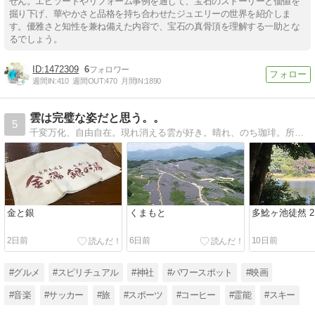
せん。エピソードやリフォーム事例を通じて、宝石のストーリーと価値を
掘り下げ、華やかさと品格を持ち合わせたジュエリーの世界を紹介しま
す。優雅さと知性を兼ね備えた内容で、宝石の真骨頂を理解する一助とな
るでしょう。
1472309
6
週間IN:
410
週間OUT:
470
月間IN:
1890
雲は完璧な姿だと思う。。
5
千変万化、自由自在。現れ消える雲が好き。晴れ、のち珈琲。所により神社。トトロ時々アインシュタイン。
金と銀
くまもと
多鯰ヶ池徒然 2
2日前
6日前
10日前
#グルメ
#スピリチュアル
#神社
#パワースポット
#映画
#音楽
#サッカー
#旅
#スポーツ
#コーヒー
#霊能
#スキー