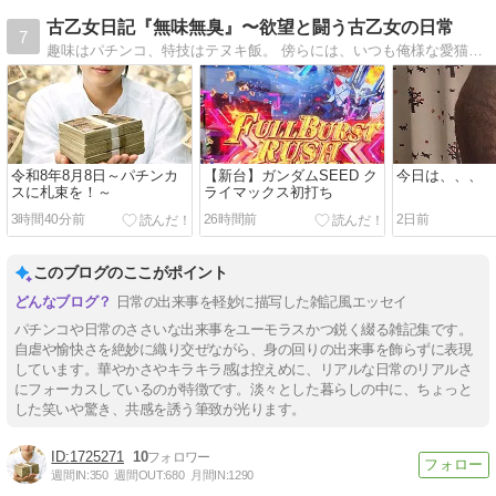
ら女性に性的
古乙女日記『無味無臭』〜欲望と闘う古乙女の日常
7
暴行していた
趣味はパチンコ、特技はテヌキ飯。 傍らには、いつも俺様な愛猫「ちゃま様」。 淡々と過ぎていくはずの日常に宿るのは、期待値か、闇か、それとも猫の毛か。 崖っぷちな「古乙女」が、欲望と日常の狭間で戦う（つもりで振り回される）記録
令和8年8月8日～パチンカ
【新台】ガンダムSEED ク
今日は、、、
スに札束を！～
ライマックス初打ち
3時間40分前
26時間前
2日前
このブログのここがポイント
日常の出来事を軽妙に描写した雑記風エッセイ
パチンコや日常のささいな出来事をユーモラスかつ鋭く綴る雑記集です。
自虐や愉快さを絶妙に織り交ぜながら、身の回りの出来事を飾らずに表現
しています。華やかさやキラキラ感は控えめに、リアルな日常のリアルさ
にフォーカスしているのが特徴です。淡々とした暮らしの中に、ちょっと
した笑いや驚き、共感を誘う筆致が光ります。
1725271
10
週間IN:
350
週間OUT:
680
月間IN:
1290