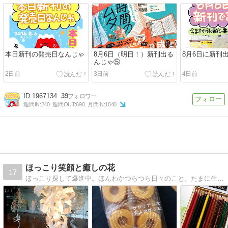
本日新刊の発売日なんじゃ
8月6日（明日！）新刊出る
8月6日に新刊
んじゃ⑤
2日前
3日前
4日前
1967134
39
週間IN:
240
週間OUT:
690
月間IN:
1040
ほっこり笑顔と癒しの花
17
ほっこり探して爆進中。ほんわかつらつら日々のこと。たまに生け花でてきます。