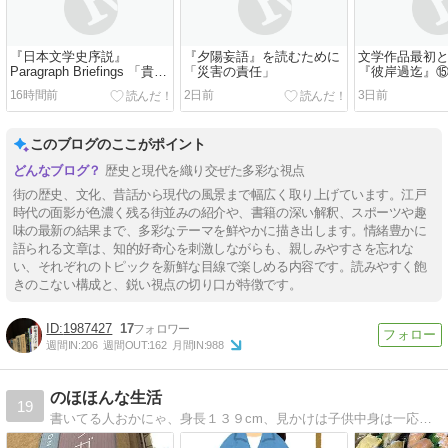
『日本文学史序説』
『夕陽妄語』を読むために
文学作品最初
Paragraph Briefings 「貴族
「災害の責任」
『彼岸過迄』
の反応」②
16時間前
2日前
3日前
このブログのここがポイント
歴史と現代を織り交ぜた多彩な視点
街の歴史、文化、昔話から現代の風景まで幅広く取り上げています。江戸
時代の面影が色濃く残る街並みの紹介や、書籍の深い解釈、スポーツや趣
味の最新の結果まで、多彩なテーマを鮮やかに描き出します。情緒豊かに
語られる文章は、知的好奇心を刺激しながらも、親しみやすさを忘れな
い、それぞれのトピックを新鮮な目線で楽しめる内容です。読みやすく飽
きのこない構成と、鋭い視点の切り口が特徴です。
1987427
17
週間IN:
206
週間OUT:
162
月間IN:
988
のほほんな生活
19
書いてる人おかにゃ、身長１３９cm、見かけは子供中身は一応大人、のほほんな日々を書いています