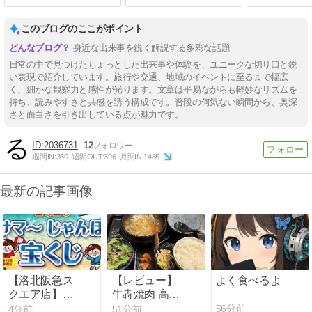
このブログのここがポイント
身近な出来事を鋭く解説する多彩な話題
日常の中で見つけたちょっとした出来事や体験を、ユニークな切り口と鋭
い表現で紹介しています。旅行や交通、地域のイベントに至るまで幅広
く、細かな観察力と感性が光ります。文章は平易ながらも軽妙なリズムを
持ち、読みやすさと共感を誘う構成です。普段の何気ない瞬間から、奥深
さと面白さを引き出している点が魅力です。
2036731
12
週間IN:
360
週間OUT:
396
月間IN:
1485
最新の記事画像
【洛北阪急ス
【レビュー】
よく食べるよ
クエア店】宝
牛犇焼肉 高田
くじイベント
馬場の「自家
56分前
4分前
51分前