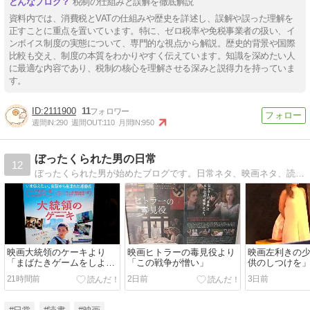
税制の仕組みと誤解を徹底解説
資料内では、消費税とVATの仕組みや歴史を詳述し、誤解や誤った理解を
正すことに重点を置いています。特に、ゼロ税率や免税事業者の扱い、イ
ンボイス制度の実態について、専門的な視点から解説。歴史的背景や国際
比較も交え、制度の本質をわかりやすく伝えています。知識を深めたい人
に最適な内容であり、税制の核心を理解させる深みと説得力を持っていま
す。
2111900
11
週間IN:
290
週間OUT:
110
月間IN:
950
ぼったくられた男の日常
12
ぼったくられた男が始めたブログです。日常ネタ、映画ネタ、読書ネタを投稿しています！
映画大統領のケーキより
映画ヒトラーの毒見役より
映画左利きの
「まばたきゲームをしよ
「この戦争が憎い」
供のしつけを
う」
21時間前
2日前
3日前