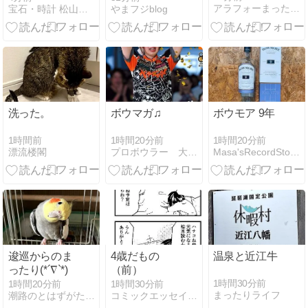
アラフォーまったりズボラ主婦サイカのblog
宝石・時計 松山 カナート店スタッフブログ
やまフジblog
開催中！特別
製もつ煮込み
なジュエリー
セット」を食
＆バッグのご
べてみた【ラ
紹介♡
ンチ】【焼
肉】【ホルモ
ン】
洗った。
ボウマガ♫
ボウモア 9年
1時間前
1時間20分前
1時間20分前
漂流楼閣
プロボウラー 大石奈緒
Masa'sRecordStorageContainer
逡巡からのま
4歳だもの
温泉と近江牛
ったり(*´∇`*)
（前）
1時間30分前
1時間20分前
1時間30分前
まったりライフ
潮路のとはずがたり雑記 shioji's notes
コミックエッセイ365