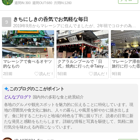
週間IN:
300
週間OUT:
680
月間IN:
1260
きちにしきの呑気でお気軽な毎日
9
2019年9月からマレーシアに住んでましたが、2年弱でコロナの為に帰国。コロナが落ち着いたら渡鳥みたいにマレーシアで越冬生活する予定。お気軽生活と、相棒とのちょこちょこ気まぐれ行き当たりばったり旅の記録です。浮草のように生きるのが目標(笑)
マレーシアで食べるオヤツ
クアラルンプールで「日
マレーシア滞
的なもの
式」焼肉に行った＠Taisyu
旅行に行った
Yakiniku (Japanese BBQ)
2日前
5日前
9日前
このブログのここがポイント
国内外の多彩な食と絶景紹介
各地のグルメや観光スポットを魅力的に伝えることに特化しています。現
地の雰囲気や食文化に触れ、人々の暮らしや風景を鮮やかに描き出しま
す。食に対するこだわりと地域の特色を丁寧に掘り下げ、読者の日常に新
たな発見と感動をもたらします。詳細な情報と写真を駆使して、気軽に旅
行気分を味わえる内容になっています。