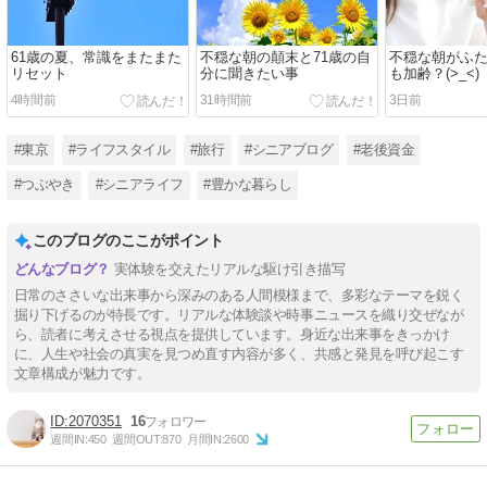
61歳の夏、常識をまたまた
不穏な朝の顛末と71歳の自
不穏な朝がふ
リセット
分に聞きたい事
も加齢？(>_<)
4時間前
31時間前
3日前
#東京
#ライフスタイル
#旅行
#シニアブログ
#老後資金
#つぶやき
#シニアライフ
#豊かな暮らし
このブログのここがポイント
実体験を交えたリアルな駆け引き描写
日常のささいな出来事から深みのある人間模様まで、多彩なテーマを鋭く
掘り下げるのが特長です。リアルな体験談や時事ニュースを織り交ぜなが
ら、読者に考えさせる視点を提供しています。身近な出来事をきっかけ
に、人生や社会の真実を見つめ直す内容が多く、共感と発見を呼び起こす
文章構成が魅力です。
2070351
16
週間IN:
450
週間OUT:
870
月間IN:
2600