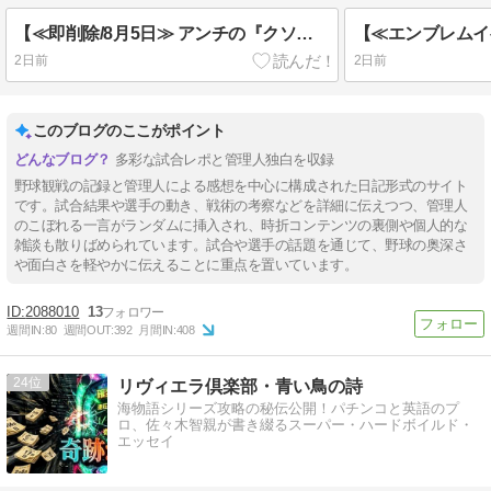
【≪即削除/8月5日≫ アンチの『クソザコ西武予想』完全的中 (毛利無失点/佐藤KO/四球自滅etc) 余計な事かいてすみません」】(2026/08/05 [ex])
2日前
2日前
このブログのここがポイント
多彩な試合レポと管理人独白を収録
野球観戦の記録と管理人による感想を中心に構成された日記形式のサイト
です。試合結果や選手の動き、戦術の考察などを詳細に伝えつつ、管理人
のこぼれる一言がランダムに挿入され、時折コンテンツの裏側や個人的な
雑談も散りばめられています。試合や選手の話題を通じて、野球の奥深さ
や面白さを軽やかに伝えることに重点を置いています。
2088010
13
週間IN:
80
週間OUT:
392
月間IN:
408
24
リヴィエラ倶楽部・青い鳥の詩
海物語シリーズ攻略の秘伝公開！パチンコと英語のプ
ロ、佐々木智親が書き綴るスーパー・ハードボイルド・
エッセイ