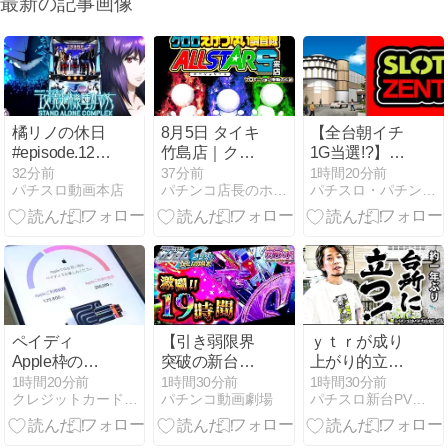
最新の記事画像
橘リノの休日
8月5日 タイキ
【全台朝イチ
#episode.128【攻
竹島店｜クロ
1G当選!?】ス
殻機動隊の醍
ロえげつない
ロット
32分前
37分前
1時間20分前
パチスロ動画本店
パチンコ店長のホール攻略
パチスロ・パチンコ.com
醐味を堪能し
調査隊オール
ZENT555が8
ろ!!】
スターＳ結果
月7日のハナ
ハナにモーニ
ングを仕込ん
だらしいｗｗ
ｗｗ
ペイディ
【引き弱限界
ｙｔｒが成り
Apple枠の現
突破の新台】
上がり的立ち
金化 iPhoneを
これが現実
回りをしてい
1時間20分前
1時間30分前
1時間30分前
クレジットカード現金化ガイド
パチンコ動画劇場
パチスロ新台PV＆打ち方動画まとめ
分割払いで購
ッ・・・！eF
たらキッチン
入するには？
機動戦士ガン
に立っていた
ダムSEED ク
結果