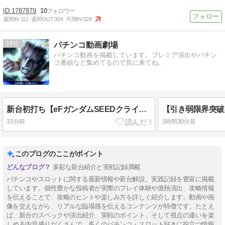
1787879
10
週間IN:
112
週間OUT:
304
月間IN:
328
16
パチンコ動画劇場
パチンコ動画を掲載しています。プレミア演出やパチン
コ番組など集めてるので見に来てね。
新台初打ち【eFガンダムSEEDクライマックス】期待MAXの新台ガンダムを1日全ツ！奇跡の大勝利たのまい！【あすピヨのパチ部屋】
33分前
1時間30分前
このブログのここがポイント
多彩な新台紹介と実戦記録満載
パチンコやスロットに関する最新情報や新台解説、実践記録を豊富に掲載
しています。個性豊かな投稿者が実際のプレイ体験や激熱演出、攻略情報
を伝えることで、攻略のヒントや楽しみ方を詳しく紹介します。動画や画
像を交えながら、リアルな臨場感を伝えるコンテンツが特徴です。たとえ
ば、新台のスペックや演出紹介、実戦のポイント、そして視点の違いを楽
しめる内容盛りだくさんで、多くのパチンコ・スロット好きに役立つ情報