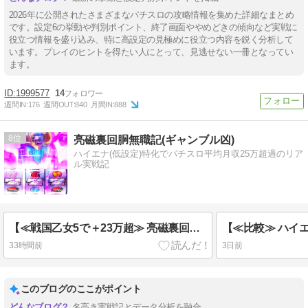
2026年に公開されたさまざまなパチスロの攻略情報を集めた詳細なまとめ
です。設定6の挙動や判別ポイント、終了画面ややめどきの傾向など実戦に
役立つ情報を盛り込み、特に高設定の見極めに役立つ内容を鋭く分析して
います。プレイのヒントを得たい人にとって、見逃せない一冊となってい
ます。
1999577
14
週間IN:
176
週間OUT:
840
月間IN:
888
8
亮磁裏回胴無職記(ギャンブル凶)
ハイエナ(低設定)特化でパチスロ平均月収25万超過のリア
ル実戦記
【≪戦国乙女5で＋23万超≫ 亮磁裏回胴収支『2026年6月』月収まとめ！】(2026/08/05 [22記事目])
33時間前
3日前
このブログのここがポイント
名高き実戦記とデータ分析を融合