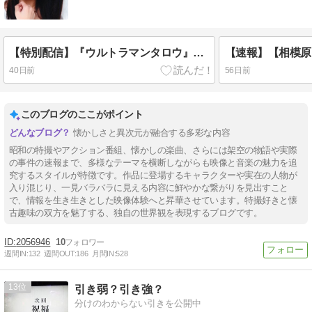
【特別配信】『ウルトラマンタロウ』【ウルトラ6兄弟vsテンペラー星人】【森山隊員】【白鳥さおり】
40日前
56日前
このブログのここがポイント
懐かしさと異次元が融合する多彩な内容
昭和の特撮やアクション番組、懐かしの楽曲、さらには架空の物語や実際
の事件の速報まで、多様なテーマを横断しながらも映像と音楽の魅力を追
究するスタイルが特徴です。作品に登場するキャラクターや実在の人物が
入り混じり、一見バラバラに見える内容に鮮やかな繋がりを見出すこと
で、情報を生き生きとした映像体験へと昇華させています。特撮好きと懐
古趣味の双方を魅了する、独自の世界観を表現するブログです。
2056946
10
週間IN:
132
週間OUT:
186
月間IN:
528
13
引き弱？引き強？
分けのわからない引きを公開中