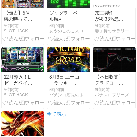
【懐古】5号
ジャグラーベ
京三製作
機の時って面
ル魔神
が-8.33%急
白いA+ARTが
落、なぜ？日
5時間前
5時間前
5時間前
SLOT HACK
あやのこのこスロットこ
妻子持ちサラリーマンが40代でリタイアし投資生活
たくさんあっ
経は77円安｜
て楽しかった
FIRE投資家の
よな
資産公開
12月導入！L
8月6日 ユーコ
【本日収支】
ゼーガペイン
ーラッキー広
テラドローン
ETRの筐体画
又本店｜ヴィ
増し担解除上
5時間前
5時間前
6時間前
SLOT HACK
パチンコ店長のホール攻略
パチスロフリーズ！ 天井狙いで（期待値）稼ぐんだけど２ｎｄ
像が公開！！
クトリー・ロ
げ＆キオクシ
セブンインパ
ード結果
ア決算リバ失
クトは搭載さ
敗？
れてるっぽ
全て表示
い！