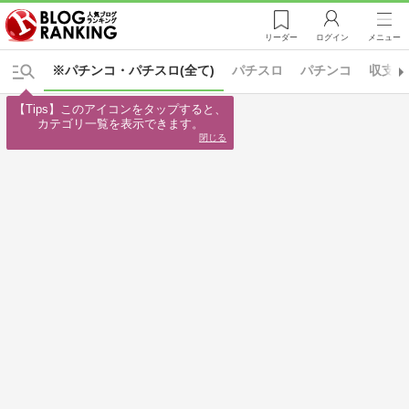
リーダー
ログイン
メニュー
※パチンコ・パチスロ(全て)
パチスロ
パチンコ
収支日
【Tips】このアイコンをタップすると、

カテゴリ一覧を表示できます。
閉じる