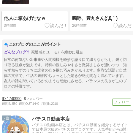
他人に箱あげたなｗ
嗚呼、豊丸さん(;´Д｀)
3時間前
26時間前
このブログのここがポイント
親近感とユーモアを絶妙に融合
日常の何気ない出来事や人間模様を軽妙な語り口で綴りながらも、鋭く切
り取る視点が魅力です。特有の親しみやすさと微笑ましさが漂いつつ、知
らず知らずのうちに読者の心を掴む巧みさが光ります。多彩な話題と自然
体の文章で、生活の裏側やちょっとした驚きが絶え間なく流れています。
友人の話を聞いているかのような感覚にさせる、バランスの良さがこのブ
ログの特徴です。
1740990
8
週間IN:
530
週間OUT:
1440
月間IN:
2210
2
パチスロ動画本店
パチスロ動画本店とは、パチスロ動画を紹介するサイト
で日本最大級のパチスロブログです。人気番組から試打