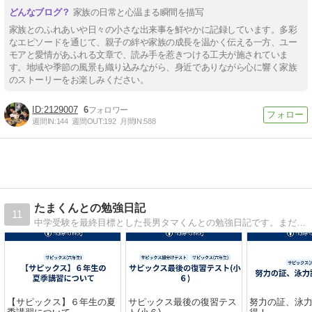
家族の日常と心温まる瞬間を描写
家族とのふれあいや日々の小さな出来事を鮮やかに記録しています。多彩
なエピソードを通じて、親子の絆や家族の成長を温かく伝える一方、ユー
モアと愛情があふれる文章で、読み手を惹きつける工夫が施されていま
す。地域や季節の風景も織り込みながら、身近でありながら心に響く家族
のストーリーをお楽しみください。
2129007
6
週間IN:
144
週間OUT:
192
月間IN:
588
たまくんとの勉強日記
11
中学受験を最終目標とした長男タマくんとの勉強日記です。まだ低学年ですが、通塾などの習い事を通してタマくんの成長をご紹介しています。
【サピックス】６年生の夏
サピックス最後の復習テス
努力の証、泳