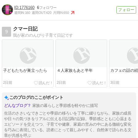
1776160
6
週間IN:
160
週間OUT:
420
月間IN:
650
クマー日記
9
我が家ののんびり子育て日記です
子どもたちが巣立ったら
４人家族もあと半年
カフェの話の
2日前
2日前
3日前
このブログのここがポイント
家族の暮らしと季節感を軽やかに描写
生活のささいなできごとや季節の移ろいを丁寧に綴りながら、家族の成長
や日々の気づきをリアルに伝える日記調の記録。季節感とともに心温まる
エピソードを交えつつ、子育てや健康、家庭の営みの中にある微細な変化
を巧みに表現している。読者にとって親しみやすく、自然体で語られる文
章が共感を呼ぶ