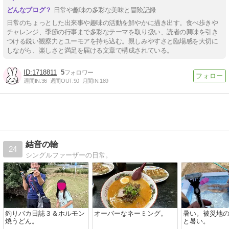
日常や趣味の多彩な美味と冒険記録
日常のちょっとした出来事や趣味の活動を鮮やかに描き出す。食べ歩きや
チャレンジ、季節の行事まで多彩なテーマを取り扱い、読者の興味を引き
つける鋭い観察力とユーモアを持ち込む。親しみやすさと臨場感を大切に
しながら、楽しさと満足を届ける文章で構成されている。
1718811
5
週間IN:
36
週間OUT:
90
月間IN:
189
結音の輪
24
シングルファーザーの日常。
釣りバカ日誌３＆ホルモン
オーバーなネーミング。
暑い。被災地
焼うどん。
と暑い。