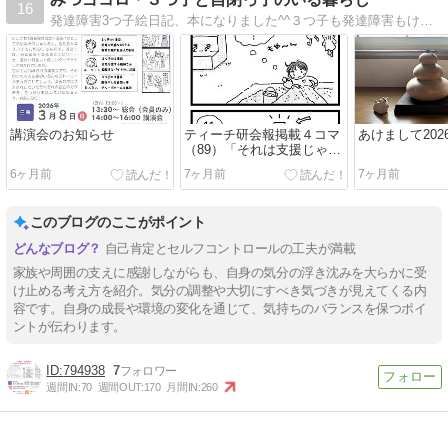
16
発達障害3つ子絵日記、本になりました^^３つ子も発達障害もけっこういいね、なんて感じていただけるとうれしいです
講演会のお知らせ
ティーチ研会報掲載４コマ
あけまして202
（89）「それは支援じゃナ
イ」
6ヶ月前
7ヶ月前
7ヶ月前
このブログのここがポイント
自己肯定とセルフコントロールの工夫が満載
家族や周囲の支えに感謝しながらも、自身の気分の浮き沈みを大らかに受
け止める考え方を紹介。気分の調整や大切にすべき気づきが見えてくる内
容です。自身の成長や環境の変化を通じて、気持ちのバランスを保つポイ
ントが伝わります。
794938
7
週間IN:
70
週間OUT:
170
月間IN:
260