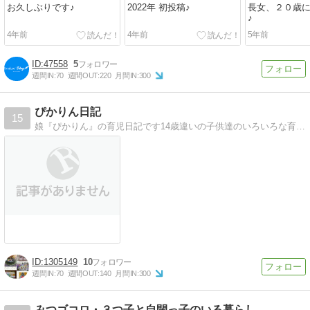
お久しぶりです♪
2022年 初投稿♪
長女、２０歳
♪
4年前
4年前
5年前
47558
5
週間IN:
70
週間OUT:
220
月間IN:
300
ぴかりん日記
15
娘『ぴかりん』の育児日記です14歳違いの子供達のいろいろな育児の事、お役立ち情報なども紹介していきます
1305149
10
週間IN:
70
週間OUT:
140
月間IN:
300
みつゴコロ・３つ子と自閉っ子のいる暮らし