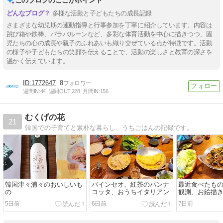
多様な活動と子どもたちの成長記録
さまざまな幼児期の運動指導と行事参加を丁寧に紹介しています。内容は
跳び箱や鉄棒、パラバルーンなど、多彩な体育活動を中心に描きつつ、園
児たちの心の成長や親子のふれあいも織り交ぜている点が特徴です。活動
の様子や子どもたちの笑顔を伝えることで、活動の楽しさと教育の深さを
温かく伝えています。
1772647
8
週間IN:
44
週間OUT:
228
月間IN:
156
むくげの花
21
韓国での子育てと素朴な暮らし、うちごはんの記録です。
韓国津々浦々のおいしいも
バインセオ、紅茶のパンナ
最近食べたも
の
コッタ、おうちイタリアン
観測、お絵描
5日前
6日前
7日前