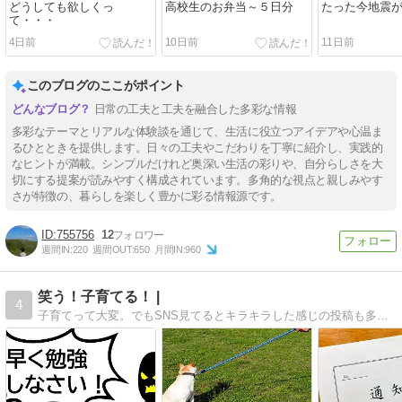
どうしても欲しくっ
高校生のお弁当～５日分
たった今地震
て・・・
4日前
10日前
11日前
このブログのここがポイント
日常の工夫と工夫を融合した多彩な情報
多彩なテーマとリアルな体験談を通じて、生活に役立つアイデアや心温ま
るひとときを提供します。日々の工夫やこだわりを丁寧に紹介し、実践的
なヒントが満載。シンプルだけれど奥深い生活の彩りや、自分らしさを大
切にする提案が読みやすく構成されています。多角的な視点と親しみやす
さが特徴の、暮らしを楽しく豊かに彩る情報源です。
755756
12
週間IN:
220
週間OUT:
650
月間IN:
960
笑う！子育てる！ |
4
子育てって大変。でもSNS見てるとキラキラした感じの投稿も多いし。それに比べたら・・・なんて思っているあなた！読む栄養ドリンクなブログです。疲れた時に一息つける、そんなブログ読んでみませんか？子育て中のあなたを応援したい！ペップな子育て日記