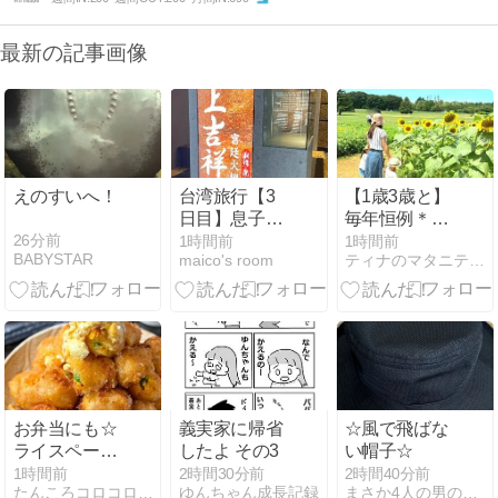
最新の記事画像
えのすいへ！
台湾旅行【3
【1歳3歳と】
日目】息子が
毎年恒例＊ひ
復活！4人で
まわり畑で子
26分前
1時間前
1時間前
BABYSTAR
maico's room
ティナのマタニティ＆子育てブログ
問鼎の火鍋へ
どもたちの成
長を実感｜昭
和記念公園
お弁当にも☆
義実家に帰省
☆風で飛ばな
ライスペーパ
したよ その3
い帽子☆
ーで作る白身
1時間前
2時間30分前
2時間40分前
たんころコロコロ日記
ゆんちゃん成長記録
まさか4人の男の子のお母さんになるなんて。
魚のタルタル