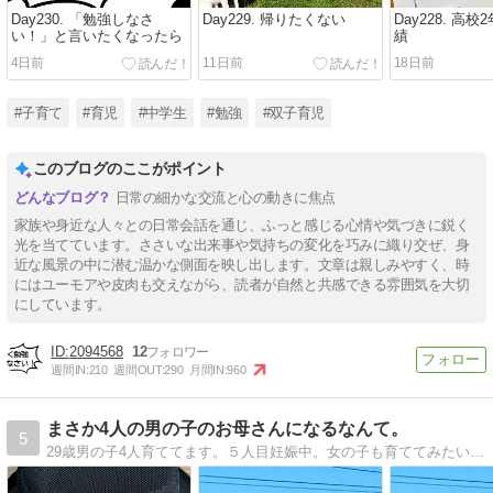
Day230. 「勉強しなさ
Day229. 帰りたくない
Day228. 高
い！」と言いたくなったら
績
4日前
11日前
18日前
#子育て
#育児
#中学生
#勉強
#双子育児
このブログのここがポイント
日常の細かな交流と心の動きに焦点
家族や身近な人々との日常会話を通じ、ふっと感じる心情や気づきに鋭く
光を当てています。ささいな出来事や気持ちの変化を巧みに織り交ぜ、身
近な風景の中に潜む温かな側面を映し出します。文章は親しみやすく、時
にはユーモアや皮肉も交えながら、読者が自然と共感できる雰囲気を大切
にしています。
2094568
12
週間IN:
210
週間OUT:
290
月間IN:
960
まさか4人の男の子のお母さんになるなんて。
5
29歳男の子4人育ててます。５人目妊娠中。女の子も育ててみたいけど、下はまさかの双子でした。男の子のお母さんは可哀想と言われがちですが、そんなことないんだよ！というのを発信できたら。変なママ友や癖のある芸能人のことも書いてます。笑