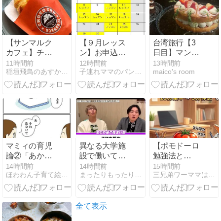
【サンマルク
【９月レッス
台湾旅行【3
カフェ】チョ
ン】お申込み
日目】マンダ
コクロ無料で
スタートしま
リンのクラブ
11時間前
12時間前
13時間前
稲垣飛鳥のあすかふぇのおいしい毎日
子連れママのパン教室mama8080
maico's room
もらう方法!!し
した！！
ラウンジが想
かも何度も!?
像以上！絶品
アフタヌーン
ティー
マミィの育児
異なる大学施
【ポモドーロ
論②「あかん
設で働いて思
勉強法と
事」と「絵本
うこと＋お誕
は？】最強の
14時間前
14時間前
15時間前
ほわわん子育て絵日記
まったりもったりふにゃふにゃ通信2
三兄弟ワーママは元同居嫁
の読み方」
生日バナシ
学習テクニッ
クって？
全て表示