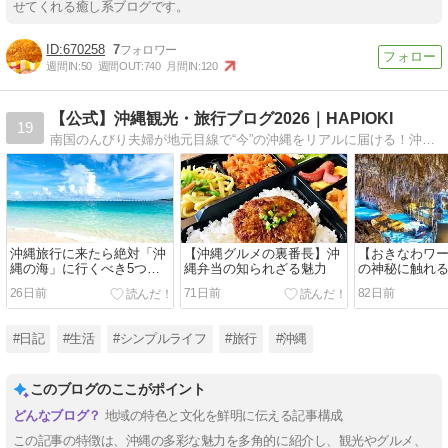
せてくれる癒し系ブログです。
670258
7
週間IN:
50
週間OUT:
740
月間IN:
120
【公式】沖縄観光・旅行ブログ2026｜HAPIOKI
19
南国のんびり夫婦が地元目線で“今”の沖縄をリアルに届ける！沖縄特化ブログ。雑誌メディアにも紹介されました。
沖縄旅行に来たら絶対「沖
【沖縄グルメの裏番長】沖
【おきなわワ
縄の海」に行くべき5つの
縄弁当の知られざる魅力
の神秘に触れる
理由
洞が想像以上
26日前
71日前
82日前
た！
#日記
#生活
#シンプルライフ
#旅行
#沖縄
このブログのここがポイント
地域の特色と文化を鮮明に伝える記事構成
この記事の特徴は、沖縄の多彩な魅力を多角的に紹介し、観光やグルメ、