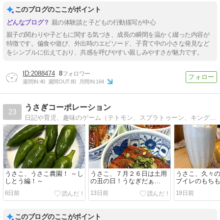
このブログのここがポイント
親の体験談と子どもの行動描写が中心
親子の関わりや子どもに関する気づき、成長の瞬間を温かく綴った内容が
特徴です。偏食や遊び、外出時のエピソード、子育て中の小さな発見など
をシンプルに伝えており、共感を呼びやすい親しみやすさが魅力です。
2088474
8
週間IN:
40
週間OUT:
80
月間IN:
164
うさぎコーポレーション
23
日記や育児、趣味のゲーム（テトモン、スプラトゥーン、キングダムハーツなどの攻略）を記録していきます。
うさこ、うさこ農園！ ～し
うさこ、７月２６日は土用
うさこ、久々
しとう編！～
の丑の日！うなぎだぁ
ブイレのもち
～！！！
ナツ！
6日前
13日前
19日前
このブログのここがポイント