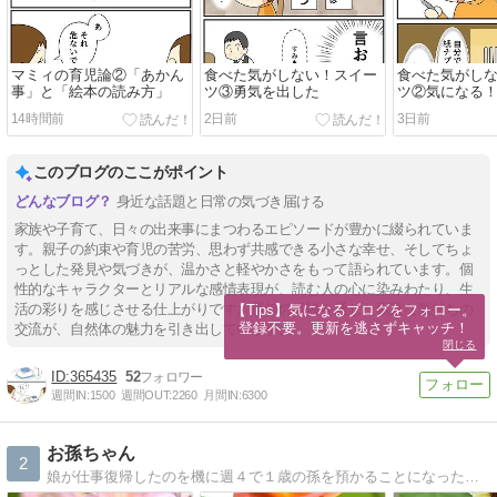
マミィの育児論②「あかん
食べた気がしない！スイー
食べた気がし
事」と「絵本の読み方」
ツ③勇気を出した
ツ②気になる
14時間前
2日前
3日前
このブログのここがポイント
身近な話題と日常の気づき届ける
家族や子育て、日々の出来事にまつわるエピソードが豊かに綴られていま
す。親子の約束や育児の苦労、思わず共感できる小さな幸せ、そしてちょ
っとした発見や気づきが、温かさと軽やかさをもって語られています。個
性的なキャラクターとリアルな感情表現が、読む人の心に染みわたり、生
活の彩りを感じさせる仕上がりです。長年の経験を通じた素直な気持ちの
【Tips】気になるブログをフォロー。

登録不要。更新を逃さずキャッチ！
交流が、自然体の魅力を引き出しています。
閉じる
365435
52
週間IN:
1500
週間OUT:
2260
月間IN:
6300
お孫ちゃん
2
娘が仕事復帰したのを機に週４で１歳の孫を預かることになった ばぁばの備忘録