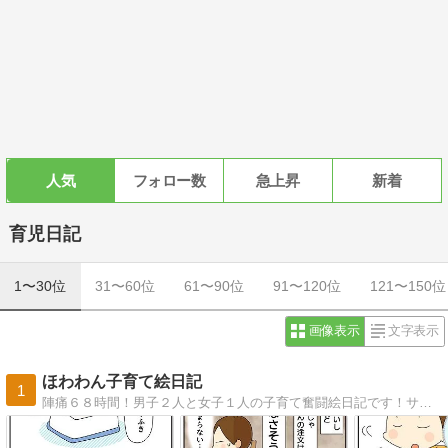
人気
フォロー数
急上昇
新着
育児日記
1〜30位
31〜60位
61〜90位
91〜120位
121〜150位
画像表示
文字表示
ほわわん子育て絵日記
1
陣痛６８時間！男子２人と女子１人の子育て奮闘絵日記です！サイトを引越ししました！旧サイトからは自動で飛びます〜