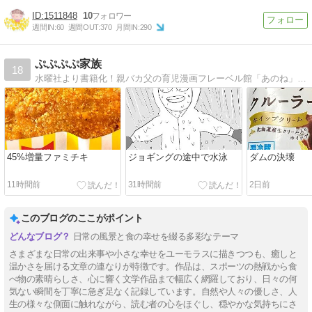
1511848
10
週間IN:
60
週間OUT:
370
月間IN:
290
ぷぷぷぷ家族
18
水曜社より書籍化！親バカ父の育児漫画フレーベル館「あのね」で４月から連載決定
45%増量ファミチキ
ジョギングの途中で水泳
ダムの決壊
11時間前
31時間前
2日前
このブログのここがポイント
日常の風景と食の幸せを綴る多彩なテーマ
さまざまな日常の出来事や小さな幸せをユーモラスに描きつつも、癒しと
温かさを届ける文章の連なりが特徴です。作品は、スポーツの熱戦から食
べ物の素晴らしさ、心に響く文学作品まで幅広く網羅しており、日々の何
気ない瞬間を丁寧に急ぎ足なく記録しています。自然や人々の優しさ、人
生の様々な側面に触れながら、読む者の心をほぐし、穏やかな気持ちにさ