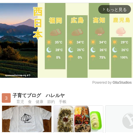
もっと見る
arrow_forward_ios
Powered by 
GliaStudios
Mute
子育てブログ ハレルヤ
3
育児 食 健康 節約 手帳