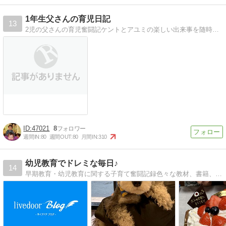
1年生父さんの育児日記
13
2児の父さんの育児奮闘記ケントとアユミの楽しい出来事を随時アップ。
47021
8
週間IN:
80
週間OUT:
80
月間IN:
310
幼児教育でドレミな毎日♪
14
早期教育・幼児教育に関する子育て奮闘記録色々な教材、書籍、教室選びetcに役立つ情報と日々の取り組み＆健康について