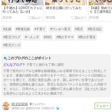
【子連れ】LOVOTカフェに
碑文谷公園に行ってみた
【4歳】初めて
行ってみた【レポ】
り【三浦半島
31日前
60日前
67日前
#主婦
#専業主婦
#子育て
#ワンオペ育児
#育児
#育児日記
#育児ブログ
#一人っ子
#30代
#男の子ママ
#男の子育児
#育児グッズ
このブログのここがポイント
子育てと旅行を丁寧に描写
子育て世代のリアルな体験を臨場感あふれる筆致で伝えることに特化して
います。家族の成長や思い出作りをテーマに、旅行やイベントの詳細なレ
ポートを通じて、共感と発見を誘います。親しみやすい文章でありなが
ら、実用的な情報も盛り込み、育児と生活のバランスを大切にした内容で
す。さらに、日常のちょっとした感動や工夫も織り交ぜ、読むたびに温か
な気持ちになれるよう工夫された構成です。
2113216
8
週間IN:
132
週間OUT:
90
月間IN:
570