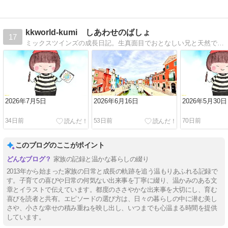
kkworld-kumi しあわせのばしょ
17
ミックスツインズの成長日記。生真面目でおとなしい兄と天然でおバカキャラな妹の面白い日常を綴っています。
2026年7月5日
2026年6月16日
2026年5月30日
34日前
53日前
70日前
このブログのここがポイント
家族の記録と温かな暮らしの綴り
2013年から始まった家族の日常と成長の軌跡を追う温もりあふれる記録で
す。子育ての喜びや日常の何気ない出来事を丁寧に綴り、温かみのある文
章とイラストで伝えています。都度のささやかな出来事を大切にし、育む
喜びを読者と共有。エピソードの選び方は、日々の暮らしの中に潜む美し
さや、小さな幸せの積み重ねを映し出し、いつまでも心温まる時間を提供
しています。