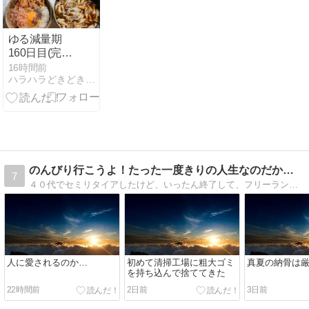
ゆる減量期
160日目(完全
トレオフ)
16時間前
ハラハラどきどきキャラ弁奮闘記
のんびり行こうよ！たった一度きりの人生なのだから、後悔しな…
7
４０代でセミリタイアしたけど、いったん終了して、フリーランスとして働きだしたおじさんの妻と子供達との日常を綴ります。
人に愛されるのか…
初めて清掃工場に粗大ゴミ
真夏の納骨は
を持ち込んで捨ててきた
22時間前
2日前
3日前