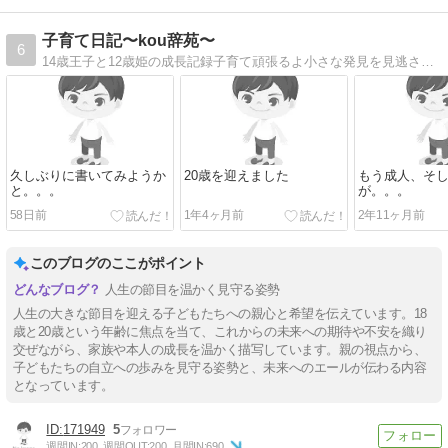
子育て日記〜kou辞苑〜
6
14歳王子と12歳姫の成長記録子育て頑張るよ小さな発見を見逃さないように、子供の成長を綴っていきます
久しぶりに書いてみようか
20歳を迎えました
もう成人、そ
と。。。
が。。。
58日前
1年4ヶ月前
2年11ヶ月前
このブログのここがポイント
人生の節目を温かく見守る姿勢
人生の大きな節目を迎える子どもたちへの親心と希望を伝えています。18
歳と20歳という年齢に焦点を当て、これからの未来への期待や不安を織り
交ぜながら、家族や本人の成長を温かく描写しています。親の視点から、
子どもたちの自立への歩みを見守る姿勢と、未来へのエールが伝わる内容
となっています。
171949
5
週間IN:
200
週間OUT:
200
月間IN:
690