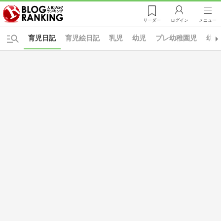
リーダー
ログイン
メニュー
育児日記
育児絵日記
乳児
幼児
プレ幼稚園児
幼稚