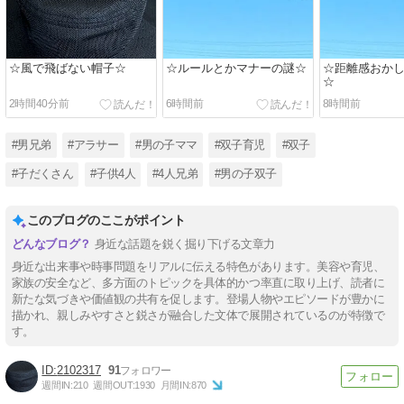
☆風で飛ばない帽子☆
☆ルールとかマナーの謎☆
☆距離感おか
☆
2時間40分前
6時間前
8時間前
#男兄弟
#アラサー
#男の子ママ
#双子育児
#双子
#子だくさん
#子供4人
#4人兄弟
#男の子双子
このブログのここがポイント
身近な話題を鋭く掘り下げる文章力
身近な出来事や時事問題をリアルに伝える特色があります。美容や育児、
家族の安全など、多方面のトピックを具体的かつ率直に取り上げ、読者に
新たな気づきや価値観の共有を促します。登場人物やエピソードが豊かに
描かれ、親しみやすさと鋭さが融合した文体で展開されているのが特徴で
す。
2102317
91
週間IN:
210
週間OUT:
1930
月間IN:
870