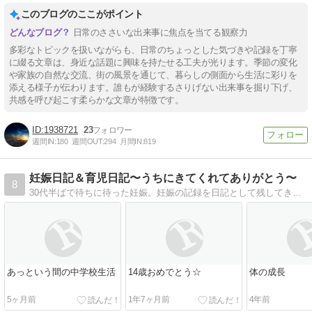
このブログのここがポイント
日常のささいな出来事に焦点を当てる観察力
多彩なトピックを扱いながらも、日常のちょっとした気づきや記録を丁寧
に綴る文章は、身近な話題に興味を持たせる工夫が光ります。季節の変化
や家族の自然な交流、街の風景を通じて、暮らしの側面から生活に彩りを
添える様子が伝わります。誰もが経験するさりげない出来事を掘り下げ、
共感を呼び起こす柔らかな文章が特徴です。
1938721
23
週間IN:
180
週間OUT:
294
月間IN:
819
妊娠日記＆育児日記〜うちにきてくれてありがとう〜
8
30代半ばで待ちに待った妊娠。妊娠の記録を日記として残してきました。産後の育児日記として続けます。現在年子姉妹の育児に奮闘中です。
あっという間の中学校生活
14歳おめでとう☆
体の成長
5ヶ月前
1年7ヶ月前
4年前