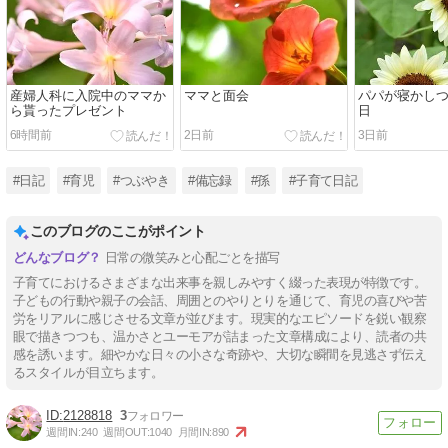
産婦人科に入院中のママか
ママと面会
パパが寝かし
ら貰ったプレゼント
日
6時間前
2日前
3日前
#日記
#育児
#つぶやき
#備忘録
#孫
#子育て日記
このブログのここがポイント
日常の微笑みと心配ごとを描写
子育てにおけるさまざまな出来事を親しみやすく綴った表現が特徴です。
子どもの行動や親子の会話、周囲とのやりとりを通じて、育児の喜びや苦
労をリアルに感じさせる文章が並びます。現実的なエピソードを鋭い観察
眼で描きつつも、温かさとユーモアが詰まった文章構成により、読者の共
感を誘います。細やかな日々の小さな奇跡や、大切な瞬間を見逃さず伝え
るスタイルが目立ちます。
2128818
3
週間IN:
240
週間OUT:
1040
月間IN:
890