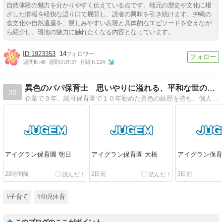
自然体験の魅力を分かりやすく伝えている点です。地元の歴史や文化に根
ざした情報を軽快な語り口で展開し、読者の興味を引き続けます。沖縄の
食文化や自然遺産を、親しみやすい表現と具体的なエピソードを交えなが
ら紹介し、現地の魅力に触れたくなる内容となっています。
1923353
14
週間IN:
48
週間OUT:
57
月間IN:
224
異色のパパ保育士 思いやりに溢れる、平和な世の中をつくりたい
20
企業で９年、認可保育園で１０年勤めた異色の経歴を持ち、個人事業主として開業したパパ保育士が、日々の活動や、我が家の生活の様子などを書き綴ります。
アイグラン保育園 朝日
アイグラン保育園 大橋
アイグラン保育
23時間前
2日前
3日前
#子育て
#幼児体育
このブログのここがポイント