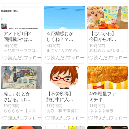
アメトピ1日2
☆距離感おか
【ちいかわ】
回掲載⤴️やはり
しくね？？？
今日からボン
◯◯時掲載が
☆
ドロ配布
8時間前
8時間前
10時間前
三兄弟ワーママは元同居嫁
まさか4人の男の子のお母さんになるなんて。
みむめも 5さい3さいこそだて
強い！
♡/CoCo壱×ち
いかわ第2弾
♡
涼しいけどか
【不労所得】
45%増量ファ
さばる。けど
旅行中に入っ
ミチキ
涼しい
ていた452A分
10時間前
11時間前
11時間前
らららら〜【４コマ・絵日記】
あみ 株主優待にあこがれて〜 節約＆お得を楽しむ
ぷぷぷぷ家族
配金