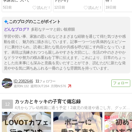
季講習について
ト(小６)
得！
5日前
12日前
19日前
このブログのここがポイント
多彩なテーマと鋭い観察眼
学習や習い事、家族の思い出などさまざまな経験を通じて得た気づきや感
動を鋭く、魅力的に描き出しています。記事一つ一つが具体的なエピソー
ドに裏付けられ、読者に新たな視点や共感を呼び起こす内容となっていま
す。表現は洗練されつつも親しみやすさを大切にし、生活の中のささやか
なドラマや努力の積み重ねを丁寧に伝えます。これにより、日常のちょっ
とした出来事にも深みと意義を見いだすことができ、読むたびに新たな発
見ややる気に満ちあふれる一冊のような雰囲気を持っています。
2082646
11
週間IN:
132
週間OUT:
264
月間IN:
576
カッカとキッキの子育て備忘録
12
4月からプレ幼稚園に通う予定！2歳児の発達や過ごし方、グッズやおもちゃレビューなど。右も左も分からなんなりにガンバッテイル。