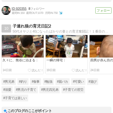
920355
8
週間IN:
150
週間OUT:
1070
月間IN:
750
子連れ狼の育児日記2
10
50代オヤジと40になったばかりの妻との育児奮闘記！１番目の子ができてから、ブログを続けております！！
久々に、熊谷に泊まる：
一瞬の帰宅：
四男が赤ん坊
14日前
19日前
24日前
#男兄弟
#釣り
#食事
#勉強
#親バカ
#可愛い
#遊び
#溺愛
#男児の子育て
#男児四兄弟
#子育ての苦労
#子育ては楽しい
このブログのここがポイント