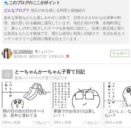
このブログのここがポイント
地元の旬を感じる料理と風物紹介
多弁な筆致ながらも親しみやすい文章で、日常のささやかな出来事や料
理、旅の思い出を繊細に描写しています。地元の花や行事、名物料理な
ど、暮らしの中に根ざしたテーマを多角的に紹介し、読者に親近感と新た
な発見をもたらす構成です。豊かな表現と程良い詳細さで、生活を彩るコ
ンテンポラリーな韓国の風情を伝えています。
2098564
9
週間IN:
42
週間OUT:
237
月間IN:
129
とーちゃんかーちゃん子育て日記
22
新米パパママの子育て日記です
雨の日の次の日のすべり
家族でのお出かけは楽し
「よいしょ」
台、意外と濡れてる
い！！
ない？
2年4ヶ月前
2年4ヶ月前
2年4ヶ月前