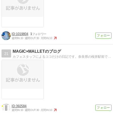
1019804
1
週間IN:
10
週間OUT:
30
月間IN:
10
MAGIC×MALLETのブログ
21
カフェスタッフによるココだけの日記です。奈良県の桜井駅前でオーガニック中心のカフェと雑貨のお店をしています〜是非どうぞ。
392584
週間IN:
10
週間OUT:
30
月間IN:
10