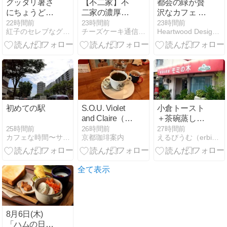
グッタリ暑さ
【不二家】不
都会の緑が贅
にちょうどい
二家の濃厚ベ
沢なカフェ -
い♪ハムたっぷ
イクドチーズ
RACINES
22時間前
23時間前
23時間前
紅子のセレブなグルメ日記
チーズケーキ通信 | チーズケーキを記録するブログ
Heartwood Design Stand.
りのサラダラ
ケーキ｜チー
FARM TO
ンチ＠ＣＥＮ
ズの味をしっ
PARK 池袋- /
ＴＲＥ
かり感じられ
Art&Architecture
る
＃603
初めての駅
S.O.U. Violet
小倉トースト
and Claire（出
＋茶碗蒸し＋
町柳 桝形商店
ゆで卵＋酢の
25時間前
26時間前
27時間前
カフェな時間〜サニー社長の自分みが記
京都珈琲案内
えるびうむ（erbium）ブログ「喫茶モーニング編」
街）
物＝モーニン
グ
全て表示
8月6日(木)
「ハムの日に