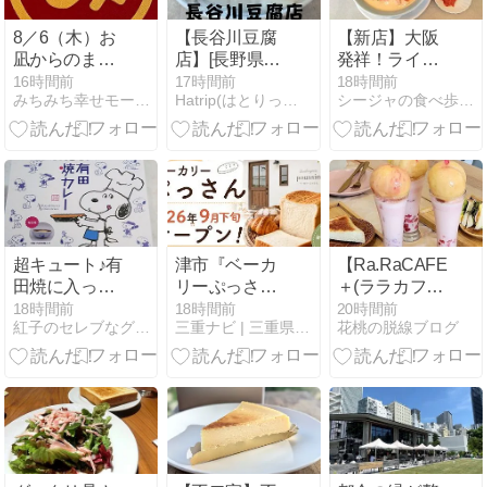
8／6（木）お
【長谷川豆腐
【新店】大阪
凪からのまさ
店】[長野県上
発祥！ライス
かの起死回
田市] 別所温泉
もガツンとイ
16時間前
17時間前
18時間前
みちみち幸せモーニング
Hatrip(はとりっぷ) 格安国内グルメ&観光スポット紹介
シージャの食べ歩きブログ〜東海ツゥレポ
生！フリーレ
駅から徒歩5
ケる！こだわ
ンたまおさま
分！昔ながら
りの泡豚醤油
の魔法か？！(
の手づくり豆
ラーメン店が
´ ▽ ` )
腐と青豆豆腐
一宮にオープ
の老舗！営業
ン/ 薩摩家 一
時間・定休
宮店
日・メニュー
など(^o^)
超キュート♪有
津市『ベーカ
【Ra.RaCAFE
田焼に入った
リーぷっさ
＋(ララカフ
スパイスしっ
ん』オープン
ェ)】期間限定
18時間前
18時間前
20時間前
紅子のセレブなグルメ日記
三重ナビ | 三重県を中心のグルメ・イベント・お出かけ情報
花桃の脱線ブログ
かりな焼きカ
はいつ？開店
～桃モーニン
レー＠有田テ
場所とアクセ
グ in 愛知(一
ラス
スまとめ！
宮)