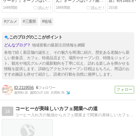
ケーキ）』オープンはい
ん』オープンはいつ？開店
店』9月15日
つ？開店場所とアクセスま
場所とアクセスまとめ！
店場所とアク
14時間前
18時間前
2日前
とめ！
#グルメ
#三重県
#地域
このブログのここがポイント
地域密着の最新注目情報を網羅
各地で続く新店舗の誕生と、その魅力を簡潔に紹介。歴史ある老舗から新
しい飲食店、カフェ、特産品店まで、場所やオープン日、特徴をジョイン
ト。観光や地元グルメの最新動向を丁寧に伝え、訪れる楽しみを輝かせる
情報を提供します。詳細なアクセスやオープン日程はもちろん、周辺のお
すすめ施設も併せて紹介し、読者の行動を自然に後押しします。
2119556
6
週間IN:
20
週間OUT:
130
月間IN:
78
コーヒーが美味しいカフェ開業への道
16
コーヒー入れ方の勉強からカフェ開業まで関東の美味しいカフェの探索