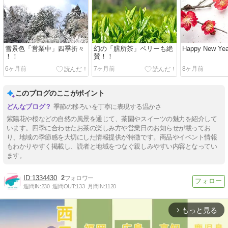
雪景色「営業中」四季折々
幻の「膳所茶」ペリーも絶
Happy New Yea
！！
賛！！
6ヶ月前
7ヶ月前
8ヶ月前
このブログのここがポイント
季節の移ろいを丁寧に表現する温かさ
紫陽花や桜などの自然の風景を通じて、茶園やスイーツの魅力を紹介して
います。四季に合わせたお茶の楽しみ方や営業日のお知らせが載ってお
り、地域の季節感を大切にした情報提供が特徴です。商品やイベント情報
もわかりやすく掲載し、読者と地域をつなぐ親しみやすい内容となってい
ます。
1334430
2
週間IN:
230
週間OUT:
133
月間IN:
1120
もっと見る
arrow_forward_ios