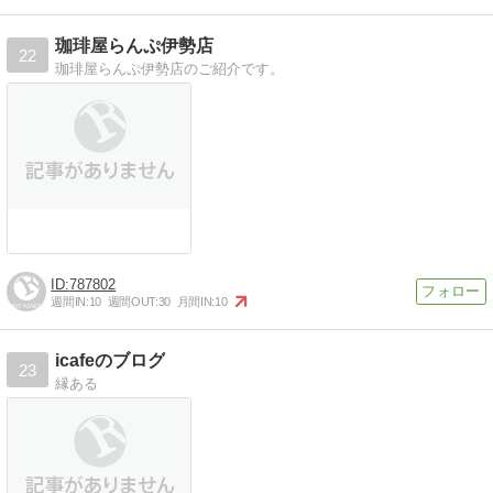
珈琲屋らんぷ伊勢店
22
珈琲屋らんぷ伊勢店のご紹介です。
787802
週間IN:
10
週間OUT:
30
月間IN:
10
icafeのブログ
23
縁ある