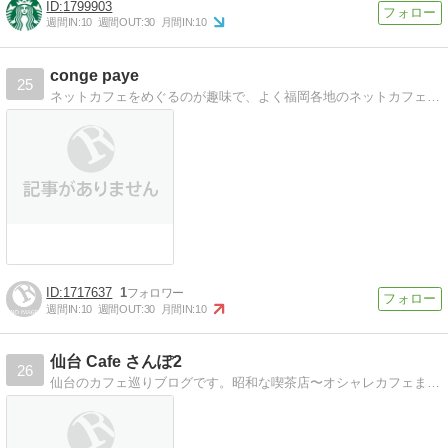
1799903
週間IN:
10
週間OUT:
30
月間IN:
10
conge paye
25
ネットカフェをめぐるのが趣味で、よく福岡各地のネットカフェを訪問しています。その中で感じたことや、お店の様子などぼちぼち書いていこうと思います。
1717637
1
週間IN:
10
週間OUT:
30
月間IN:
10
仙台 Cafe さんぽ2
26
仙台のカフェ巡りブログです。昭和な喫茶店〜オシャレカフェまでステキなお店を沢山紹介しています。