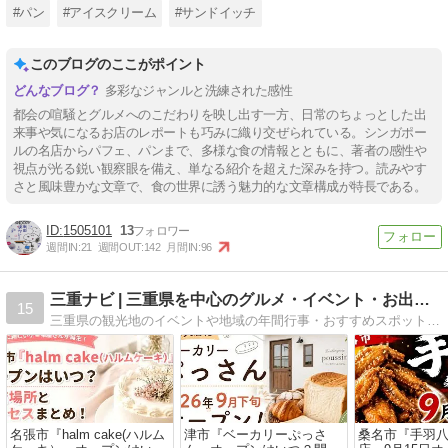
#パン
#アイスクリーム
#サンドイッチ
このブログのここがポイント
多彩なジャンルと洗練された感性
都会の喧騒とグルメへのこだわりを映し出す一方、日常のちょっとした出
来事や気になるお店のレポートも巧みに織り交ぜられている。シンガポー
ルの名店からパフェ、パンまで、多様な食の情報とともに、著者の感性や
視点が光る鋭い観察眼を備え、単なる紹介を超えた深みを持つ。読みやす
さと風味豊かな文章で、食の世界に誘う魅力的な文章構成が特長である。
1505101
13
週間IN:
21
週間OUT:
142
月間IN:
96
三重ナビ | 三重県を中心のグルメ・イベント・お出かけ情報
15
三重県の観光地のイベントや地域の年間行事・おすすめスポットについて発信
名張市『halm cake(ハルム
津市『ベーカリーぷっさ
桑名市『手羽八