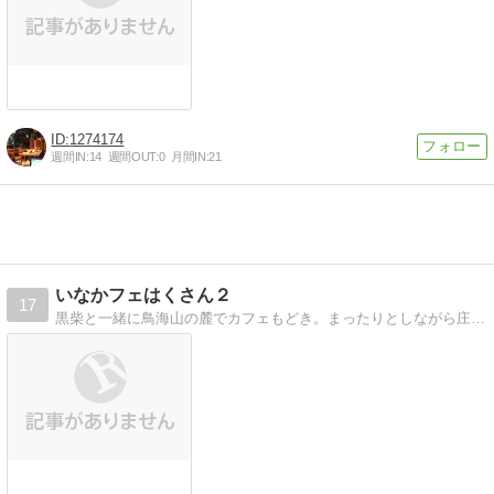
1274174
週間IN:
14
週間OUT:
0
月間IN:
21
いなかフェはくさん２
17
黒柴と一緒に鳥海山の麓でカフェもどき。まったりとしながら庄内で頑張ってます。６月で４年です・・・継続は力なりを実感。