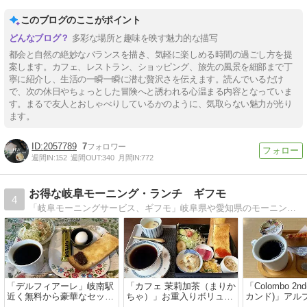
このブログのここがポイント
多彩な場所と趣味を映す魅力的な描写
都会と自然の絶妙なバランスを描き、気軽に楽しめる時間の過ごし方を提
案します。カフェ、レストラン、ショッピング、旅先の風景を細部まで丁
寧に紹介し、生活の一瞬一瞬に潜む贅沢さを伝えます。読んでいるだけ
で、次の休日やちょっとした冒険へと誘われる心温まる内容となっていま
す。まるで友人とおしゃべりしているかのように、気取らない魅力が光り
ます。
2057789
7
週間IN:
152
週間OUT:
340
月間IN:
772
お得な岐阜モーニング・ランチ ギフモ
4
「岐阜モーニングサービス、ギフモ」岐阜県や愛知県のモーニングサー ビスやランチのご紹介
「デルフィアーレ」岐南駅
「カフェ 茉莉加茶（まりか
「Colombo 2
近く無料から豪華なセット
ちゃ）」お重入りボリュー
カンド)」アル
まで選べるモーニング
ム満点モーニング
くでモーニン