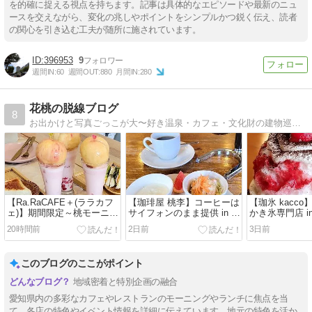
を的確に捉える視点を持ちます。記事は具体的なエピソードや最新のニュ
ースを交えながら、変化の兆しやポイントをシンプルかつ鋭く伝え、読者
の関心を引き込む工夫が随所に施されています。
396953
9
週間IN:
60
週間OUT:
880
月間IN:
280
花桃の脱線ブログ
8
お出かけと写真ごっこが大〜好き温泉・カフェ・文化財の建物巡り・花が好きなブログです。
【Ra.RaCAFE＋(ララカフ
【珈琲屋 桃李】コーヒーは
【珈氷 kacc
ェ)】期間限定～桃モーニン
サイフォンのまま提供 in 愛
かき氷専門店 i
グ in 愛知(一宮)
知(一宮)
市)
20時間前
2日前
3日前
このブログのここがポイント
地域密着と特別企画の融合
愛知県内の多彩なカフェやレストランのモーニングやランチに焦点を当
て、各店の特色やイベント情報を詳細に伝えています。地元の特色を活か