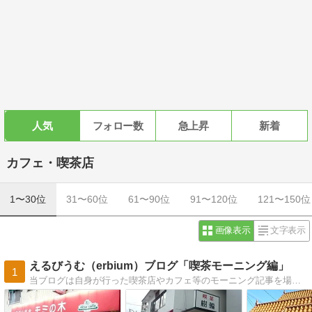
人気
フォロー数
急上昇
新着
カフェ・喫茶店
1〜30位
31〜60位
61〜90位
91〜120位
121〜150位
画像表示
文字表示
えるびうむ（erbium）ブログ「喫茶モーニング編」
1
当ブログは自身が行った喫茶店やカフェ等のモーニング記事を場所別に仕分けしたサイトです。