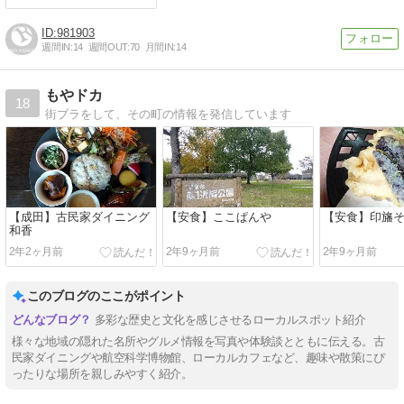
981903
週間IN:
14
週間OUT:
70
月間IN:
14
もやドカ
18
街ブラをして、その町の情報を発信しています
【成田】古民家ダイニング
【安食】ここぱんや
【安食】印旛そ
和香
2年2ヶ月前
2年9ヶ月前
2年9ヶ月前
このブログのここがポイント
多彩な歴史と文化を感じさせるローカルスポット紹介
様々な地域の隠れた名所やグルメ情報を写真や体験談とともに伝える。古
民家ダイニングや航空科学博物館、ローカルカフェなど、趣味や散策にぴ
ったりな場所を親しみやすく紹介。