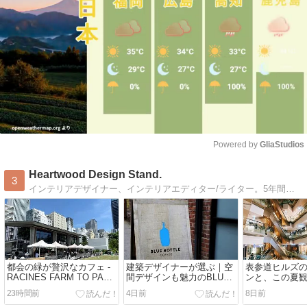
Powered by 
GliaStudios
Mute
Heartwood Design Stand.
3
インテリアデザイナー、インテリアエディター/ライター。5年間のアメリカ生活を経て、日本に舞い戻ってまいりました：）海外旅行、建築・インテリア、海外ドラマ、cafe巡りetc. 好きなものたちを写真とともにbloggingします♪
都会の緑が贅沢なカフェ -
建築デザイナーが選ぶ｜空
表参道ヒルズ
RACINES FARM TO PARK
間デザインも魅力のBLUE
ンと、この夏
池袋- / Art&Architecture＃
BOTTLE COFFEE /
ラマ / Art&Arch
23時間前
4日前
8日前
603
Art&Architecture＃602
601