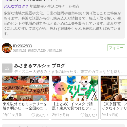
地域情報と生活に根ざした視点
多彩な地域の風景や文化、日常の疑問や観察を鋭く切り取ることに特色が
あります。身近な話題から少し踏み込んだ情報まで、幅広く取り扱い、生
活のヒントや地域の魅力を伝えるために工夫を凝らしています。読みやす
く親しみやすい文章ながら、思わず興味を引かれる表現も散りばめていま
す。
2062833
週間IN:
32
週間OUT:
220
月間IN:
136
みさまるマルシェ ブログ
13
ディズニー大好きみさまるのゆったり、東京のカフェなどを巡り素敵なお店を紹介するブログです。
東京以外でもミステリーを
【まとめ】インスタで話
【東京新宿】
解き明かせ！～全国のユニ
題！東京で見つけたフォト
ックなインテ
ークな謎解きカフェ巡りの
ジェニックなクリームソー
た隠れ家！
1年11ヶ月前
2年1ヶ月前
2年1ヶ月前
旅～頭脳と味覚を刺激する
ダ特集
APPARTEMEN
✈
パルトマンサ