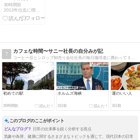
美味しい鶏ハ
30時間前
2013年位迄に喫茶店を開店したいブログ
ムを」
カフェな時間〜サニー社長の自分みが記
7
コーヒー豆とシロップ卸売り会社社長の毎日珈琲道に携わって３７年、サニーフーヅ社長の日々の行動を綴ったオンオフ日記。
初めての駅
ホルムズ海峡
運のいい人
25時間前
2日前
3日前
このブログのここがポイント
日常の出来事を鋭く分析する視点
気象や為替、健康に関するさまざまなトピックを通じて、現代日本の日常