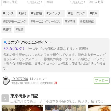
1年9ヶ月前
2年前
2年1ヶ月前
#ランチ
#お得
#名古屋
#ツイッター
#モーニング
#岐阜
#岐阜モーニング
#モーニングサービス
#喫茶店
#名古屋飯
#珈琲
#羽島
このブログのここがポイント
リーズナブルな価格と多彩なドリンク選択肢
各地の個性豊かなおしゃれカフェを紹介しています。特色あるモーニング
セットやドリンクメニュー、雰囲気の良さ、ボリューム感など、バラエテ
ィ豊かな情報を提供。日常のちょっとした贅沢に使えるお店が見つかりま
す。
2077294
14
週間IN:
80
週間OUT:
90
月間IN:
310
東京街歩き日記
5
三途の川まであと一歩！小説本を小脇に抱え、街歩き。疲れてカフェで一休み！