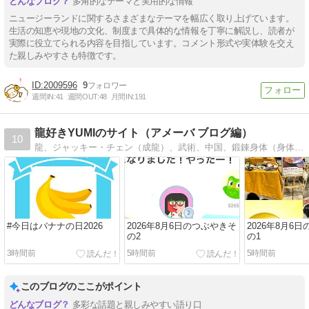
多角的なテーマと実用的な情報
ニュージーランドに関するさまざまなテーマを幅広く取り上げています。
生活の知恵や現地の文化、制度まで具体的な情報を丁寧に解説し、読者が
実際に役立てられる内容を目指しています。コメント形式や実体験を交え
た親しみやすさも特徴です。
2009596
9
週間IN:
41
週間OUT:
48
月間IN:
191
龍好きYUMIのサイト（アメーバ ブログ編）
10
龍、ジャッキー・チェン（成龍）、武術、中国、鍛錬身体（身体を鍛える事）、猫、スタバ、アナスイ、マリンスポーツ、水泳、・・・etc好き管理人のサイトです。
#今日はバナナの日2026
2026年8月6日のつぶやきそ
2026年8月6
の2
の1
3時間前
5時間前
5時間前
このブログのここがポイント
多彩な話題と親しみやすい語り口