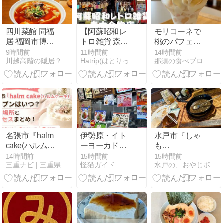
四川菜館 同福
【阿蘇昭和レ
モリコーネで
居 福岡市博多
トロ雑貨 森本
桃のパフェ
区
金物店】[熊本
【黒磯みる
9時間前
11時間前
14時間前
川越高階の隠居？(仮)福岡博多
Hatrip(はとりっぷ) 格安国内グルメ&観光スポット紹介
那須の食べブロ
県阿蘇市] 水基
る】
めぐり | 明治
35年(1902年)
創業の昔なが
らの店！アク
セス・営業時
間・定休日な
ど(^^)
名張市『halm
伊勢原・イト
水戸市『しゃ
cake(ハルムケ
ーヨーカドー
も
ーキ）』オー
のポッポの桃
じ』・・・・・・
14時間前
15時間前
15時間前
三重ナビ | 三重県を中心のグルメ・イベント・お出かけ情報
怪猫ガイド
水戸の、おやじボクサー。素人だって10戦やったぞーっ!!!…
プンはいつ？
ソフトが美味
やけ酒 飲みな
開店場所とア
しい♪
が
クセスまと
ら・・・・・・・
め！
40年前の君を
想う