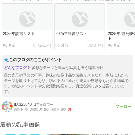
2025年読書リスト
2025年読書リスト
2025年 観た
ト
8ヶ月前
8ヶ月前
8ヶ月前
このブログのここがポイント
多彩なテーマと豊富な写真を扱う編集方針
夜の光景や季節の行事、趣味の映像作品や読書リストなど、多岐にわたる
テーマを取り上げており、訪れる人に新たな発見や感動をもたらす構成で
す。地域のイベントや文化活動も紹介し、身近な楽しみを提案していま
す。
323840
3
週間IN:
70
週間OUT:
190
月間IN:
290
最新の記事画像