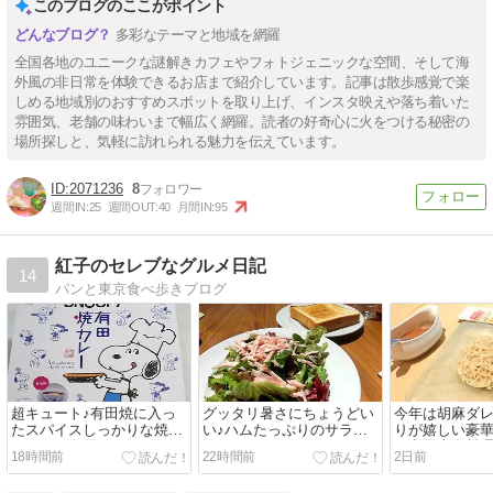
このブログのここがポイント
多彩なテーマと地域を網羅
全国各地のユニークな謎解きカフェやフォトジェニックな空間、そして海
外風の非日常を体験できるお店まで紹介しています。記事は散歩感覚で楽
しめる地域別のおすすめスポットを取り上げ、インスタ映えや落ち着いた
雰囲気、老舗の味わいまで幅広く網羅。読者の好奇心に火をつける秘密の
場所探しと、気軽に訪れられる魅力を伝えています。
2071236
8
週間IN:
25
週間OUT:
40
月間IN:
95
紅子のセレブなグルメ日記
14
パンと東京食べ歩きブログ
超キュート♪有田焼に入っ
グッタリ暑さにちょうどい
今年は胡麻ダ
たスパイスしっかりな焼き
い♪ハムたっぷりのサラダ
りが嬉しい豪
カレー＠有田テラス
ランチ＠ＣＥＮＴＲＥ
@中国上海料理
18時間前
22時間前
2日前