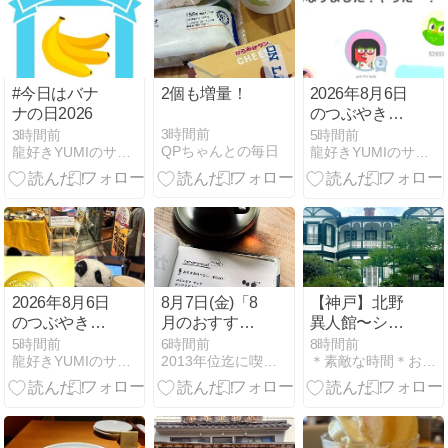
#今日はバナ
2個も増量！
2026年8月6日
ナの日2026
のつぶやきそ
の2
3時間前
3時間前
5時間前
QPちゃんとの毎日
龍好きYUMIのサイト（アメーバ ブログ編）
龍好きYUMIのサイト（アメーバ ブログ編）
2026年8月6日
8月7日(金)「8
【神戸】北野
のつぶやきそ
月のおすすめ
異人館〜シュ
の1
コーヒーはコ
ウエケ邸
5時間前
6時間前
8時間前
龍好きYUMIのサイト（アメーバ ブログ編）
2013年位迄に喫茶店を開店したいブログ
＊素敵な時間＊お花とスイーツを追いかけて＊
ロンビア」