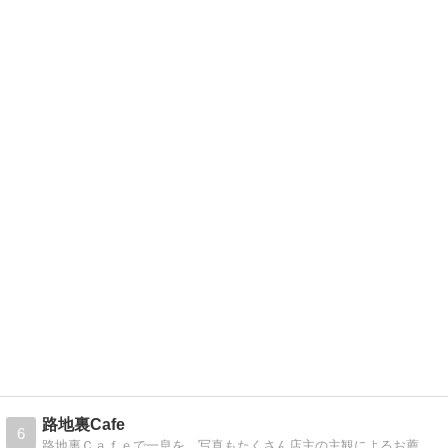
路地裏Cafe
6
路地裏Ｃａｆｅで一息を。写真もたくさん店主の主観によるお薦めの紹介。批判などは書かないので気分良く読んでいただけます。