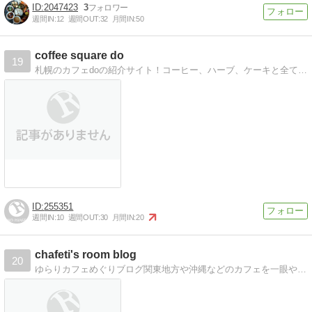
2047423
3
週間IN:
12
週間OUT:
32
月間IN:
50
coffee square do
19
札幌のカフェdoの紹介サイト！コーヒー、ハーブ、ケーキと全てにこだわりを感じる良店です！
255351
週間IN:
10
週間OUT:
30
月間IN:
20
chafeti's room blog
20
ゆらりカフェめぐりブログ関東地方や沖縄などのカフェを一眼やiPhoneで撮影した写真とともに*