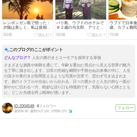
レンボンガン島で悟った：
バリ島、ウブドのホテルで
ウブドで日本食
夕陽は美しく、私は貧相だ
８２歳の与太郎、アリと知
歳、カフェ難
った。
恵比べ（負けたのは私）
3日前
5日前
7日前
このブログのここがポイント
人生の奥行きとユーモアを探求する筆致
さまざまな旅路や体験を通じて、年齢を重ねた視点から見える世界の魅力
を丁寧に描き出します。日常の些細な瞬間や予期せぬ出来事の中に、人生
の深さや奥行きが垣間見えるような写真や文章で、思わず引き込まれま
す。旅のトラブルや出会いから伝わる、日々の豊かさと人生の粋な一面が
鮮やかに伝わる一方、軽妙な語り口も特徴的です。気取らない心情ととも
に、どこか共感を呼ぶ精神が漂います。
2004548
4
週間IN:
80
週間OUT:
130
月間IN:
270