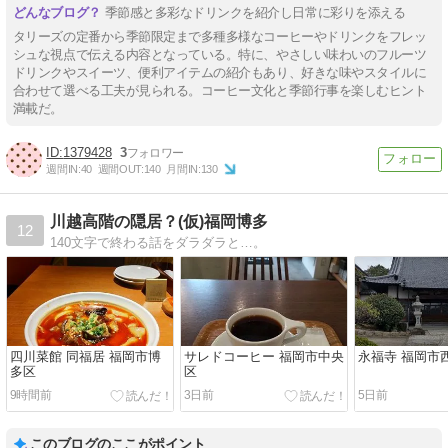
季節感と多彩なドリンクを紹介し日常に彩りを添える
タリーズの定番から季節限定まで多種多様なコーヒーやドリンクをフレッ
シュな視点で伝える内容となっている。特に、やさしい味わいのフルーツ
ドリンクやスイーツ、便利アイテムの紹介もあり、好きな味やスタイルに
合わせて選べる工夫が見られる。コーヒー文化と季節行事を楽しむヒント
満載だ。
1379428
3
週間IN:
40
週間OUT:
140
月間IN:
130
川越高階の隠居？(仮)福岡博多
12
140文字で終わる話をダラダラと…。
四川菜館 同福居 福岡市博
サレドコーヒー 福岡市中央
永福寺 福岡市
多区
区
9時間前
3日前
5日前
このブログのここがポイント