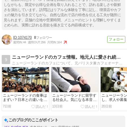
しながらも、限定やお得な企画を取り入れることで、訪れる楽しさや新鮮
さを演出しています。訪問記はリアルな体験を丁寧に記し、喫茶店やカフ
ェの魅力を引き立てながら、自然な流れで店の特色を伝える工夫が随所に
見られます。店舗の立地や営業時間、メニューのヒントも理解しやすくま
とめられ、実際に訪れる意欲を掻き立てる内容構成です。
1074170
8
週間IN:
44
週間OUT:
296
月間IN:
164
ニュージーランドのカフェ情報。地元人に愛され続ける店特集
9
ニュージーランドのカフェについて、元バリスタ兼カフェオーナーが独断と偏見で料理やコーヒー、お店の雰囲気や立地も含めたあらゆる視点で生情報を紹介していくシリーズ
ニュージーランドの食事は
ニュージーランドに留学す
ニュージーラ
まずい？日本との違いを考
る社会人。気になる本音の
し、求人や募
察する
お話し
つけ方
7日前
13日前
20日前
このブログのここがポイント