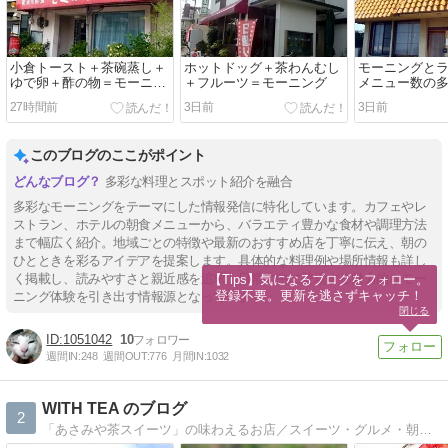
小倉トースト＋茶碗蒸し＋
ホットドッグ＋茶わんむし
モーニングと
ゆで卵＋酢の物＝モーニン
＋フルーツ＝モーニング
メニュー数の
グ
27時間前
3日前
3日前
このブログのここがポイント
多彩な料理とスポット紹介を融合
多彩なモーニングをテーマにした情報発信に特化しています。カフェやレ
ストラン、ホテルの朝食メニューから、バラエティ豊かな食材や調理方法
まで幅広く紹介。地域ごとの特徴や最新のおすすめ店を丁寧に伝え、朝の
ひとときを彩るアイデアを提案します。具体的な料理例や場所情報も詳し
く掲載し、読みやすさと親近感を追求。日常の中に登場する魅力的なモー
【Tips】気になるブログをフォロー。

登録不要。更新を逃さずキャッチ！
ニング体験を引き出す情報源となっています。
閉じる
1051042
10
週間IN:
248
週間OUT:
776
月間IN:
1032
WITH TEA のブログ
2
「あさみや茶スイーツ」の味わえるお店／スイーツ・グルメ・朝宮茶・信楽焼の事などを書いています！見ていって下さいね！！