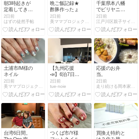
朝3時起きが
晩ご飯記録★
千葉県本八幡
定着してき
酢豚作ったょ
でビリヤニ、
た…かも？
カレー、抹茶
2日前
2日前
2日前
はずの徒然手帖
美ママプロジェクトin土浦 〜ネイル〜
江戸川区親子サイン&トーク教室ラメール
にスキンケ
ア、美フェス
です
土浦市/M様の
【九州応援
応援のお弁
ネイル
📣】6泊7日鹿
当。
児島旅行
2日前
2日前
2日前
美ママプロジェクトin土浦 〜ネイル〜
tue-noie
走り続ける岡本家〜泣いて笑って駆け抜けろ
【Day1】雷雨
⚡️からのスタ
ート
台湾6日間。
つくば市/Y様
買換え特約と