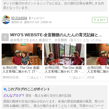
ポットの魅力やポイントをシンプルに伝え、次の旅行計画を後押しする内
容となっています。
2114334
1
週間IN:
20
週間OUT:
120
月間IN:
40
MIYO'S WEBSITE-全盲難聴のんたんの育児記録と…
6
超未熟児で生まれた後遺症で、全盲難聴（盲ろう）となったのんたん、双子の妹あみちゃんと共に楽しく生きる家族のお話です。その他、ガンやベトナム日記など、話題はあれこれ。笑
台湾6日間。The One 南園
台湾6日間。The One 南園
台湾6日間。The
人文客棧に魅かれて 27 - 燕
人文客棧に魅かれて 26 - 同
人文客棧に魅かれて
來閣でレコード音楽会② /
心樓で晩ごはん③ / 燕來閣
心樓で晩ごはん
3時間10分前
27時間前
2日前
ヨモギの薬湯と北麓草水
でレコード音楽会①（2026
6月30日/2日め
（2026年6月30日/2日め）
年6月30日/2日め）
このブログのここがポイント
歴史・風土を織り交ぜた旅行記録
異国の風情や文化の深みが伝わります。各地の歴史的建築や風景、祭りの
活気を繊細に描写し、風土の魅力を余すことなく伝達。写真やエピソード