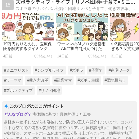
ズボラクティブ・ライフ｜リノベ団地×子育て×ミニマリスト挑戦
15
ズボラ母のサバイバル記録！団地リノベと子育て、働き方改革、ミニマリスト挑戦まで。頑張らないけど前向き＝ズボラクティブ流で毎日を発信中！
19万円おりるのに、医療保
ワーママのAIブログ運営術
中3夏期講習2
険を解約するタイミングの
｜AIに“担当”を4人つけたら
ぎる？反抗期
話
回り出した話
代に向き合っ
4日前
14日前
31日前
#ミニマリスト
#シンプルライフ
#ズボラ
#子育て
#在宅ワーク
#ワーママ
#働き方改革
#副業ママ
#ズボラ主婦
#団地暮らし
#ズボラクティブ
#リノベ団地
このブログのここがポイント
実体験に基づく具体的備えと工夫
身軽さを追求しながらも妥協しない防災の工夫を紹介しています。コンパ
クトな空間での備蓄や災害時に役立つリアルな体験談を軸に、簡易トイレ
や炊飯法、スマートホーム化まで幅広く取り上げることで、効率的で無理
のない備え方を提案。日常生活に溶け込む知恵と工夫に焦点を当て、多角