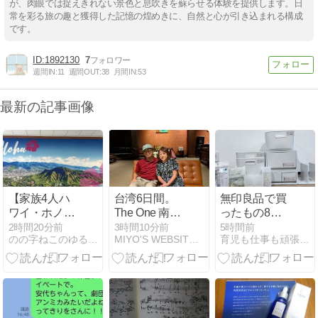
が、肉眼では捉えきれない景色と息吹きを蘇らせる体験を提供します。日
常を彩る旅の趣と獲得した記憶の煌めきに、自然と心が引き込まれる構成
です。
1892130
7
週間IN:
11
週間OUT:
38
月間IN:
53
最新の記事画像
【家族4人ハ
台湾6日間。
無印良品で買
ワイ・ホノル
The One 南園
ったもの8点
ルの旅②】ホ
人文客棧に魅
まとめ◎我が
2時間20分前
3時間10分前
5時間前
のの字ねこのゆるっとLife
MIYO'S WEBSITE-全盲難聴のんたんの育児記録と…
育児も仕事も頑張るママ お得リサーチライフ
ノルル空港に
かれて 27 - 燕
家の使い方も
到着！ドキド
來閣でレコー
紹介！
キの入国審査
ド音楽会② /
ヨモギの薬湯
と北麓草水
（2026年6月