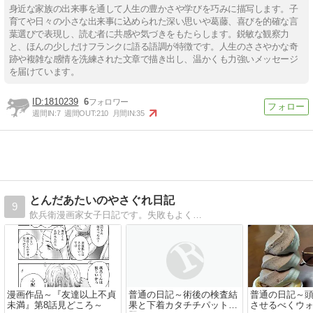
身近な家族の出来事を通して人生の豊かさや学びを巧みに描写します。子
育てや日々の小さな出来事に込められた深い思いや葛藤、喜びを的確な言
葉選びで表現し、読む者に共感や気づきをもたらします。鋭敏な観察力
と、ほんの少しだけフランクに語る語調が特徴です。人生のささやかな奇
跡や複雑な感情を洗練された文章で描き出し、温かくも力強いメッセージ
を届けています。
1810239
6
週間IN:
7
週間OUT:
210
月間IN:
35
とんだあたいのやさぐれ日記
9
飲兵衛漫画家女子日記です。失敗もよく…
漫画作品～『友達以上不貞
普通の日記～術後の検査結
普通の日記～
未満』第8話見どころ～
果と下着カタチチパット問
させるべくウ