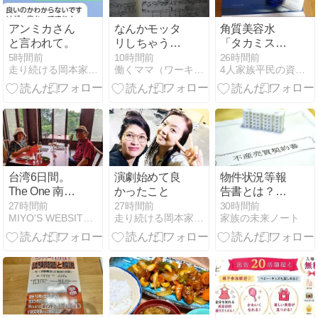
30日/2日め）
アンミカさん
なんかモッタ
角質美容水
と言われて。
リしちゃうの
「タカミスキ
よね～
ンピール」
5時間前
10時間前
26時間前
走り続ける岡本家〜泣いて笑って駆け抜けろ
働くママ（ワーキングマザー）のためのサバイバル作戦 -
4人家族平民の資産運用
台湾6日間。
演劇始めて良
物件状況等報
The One 南園
かったこと
告書とは？中
人文客棧に魅
古マンション
27時間前
27時間前
30時間前
MIYO'S WEBSITE-全盲難聴のんたんの育児記録と…
走り続ける岡本家〜泣いて笑って駆け抜けろ
家族の未来ノート
かれて 26 - 同
売却で実際に
心樓で晩ごは
記入した内容
ん③ / 燕來閣
でレコード音
楽会①（2026
年6月30日/2日
め）