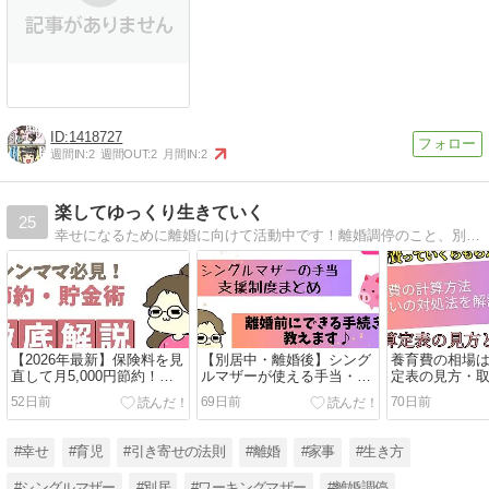
1418727
週間IN:
2
週間OUT:
2
月間IN:
2
楽してゆっくり生きていく
25
幸せになるために離婚に向けて活動中です！離婚調停のこと、別居中の生活のこと、恋愛のことなどを書いています。よろしくおねがいします。
【2026年最新】保険料を見
【別居中・離婚後】シング
養育費の相場
直して月5,000円節約！シ
ルマザーが使える手当・支
定表の見方・
ングルマザー・節約主婦が
援制度まとめ｜申請できる
払われないと
52日前
69日前
70日前
「パシャって保険診断」で
タイミングも解説
で解説
賢く家計を守る方法
#幸せ
#育児
#引き寄せの法則
#離婚
#家事
#生き方
#シングルマザー
#別居
#ワーキングマザー
#離婚調停