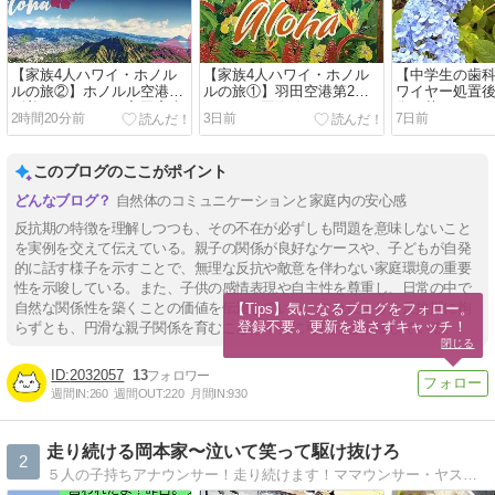
【家族4人ハワイ・ホノル
【家族4人ハワイ・ホノル
【中学生の歯科矯
ルの旅②】ホノルル空港に
ルの旅①】羽田空港第2タ
ワイヤー処置後
到着！ドキドキの入国審査
ーミナル国際線＆ANAホノ
傷に苦しんだ1
2時間20分前
3日前
7日前
ルル便の機内食と機内での
過ごし方
このブログのここがポイント
自然体のコミュニケーションと家庭内の安心感
反抗期の特徴を理解しつつも、その不在が必ずしも問題を意味しないこと
を実例を交えて伝えている。親子の関係が良好なケースや、子どもが自発
的に話す様子を示すことで、無理な反抗や敵意を伴わない家庭環境の重要
性を示唆している。また、子供の感情表現や自主性を尊重し、日常の中で
自然な関係性を築くことの価値を伝達している。これにより、反抗期に拘
【Tips】気になるブログをフォロー。

登録不要。更新を逃さずキャッチ！
らずとも、円滑な親子関係を育むことは十分に可能だと示唆している。
閉じる
2032057
13
週間IN:
260
週間OUT:
220
月間IN:
930
走り続ける岡本家〜泣いて笑って駆け抜けろ
2
５人の子持ちアナウンサー！走り続けます！ママウンサー・ヤスヨオカモト！学びあり！刺激あり！子供とともに今を生きる！