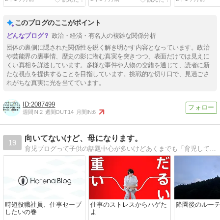
技を調査！
このブログのここがポイント
政治・経済・有名人の複雑な関係分析
団体の裏側に隠された関係性を鋭く解き明かす内容となっています。政治
や芸能界の裏事情、歴史の影に潜む真実を突きつつ、表面だけでは見えに
くい真相を詳述しています。多様な事件や人物の交錯を通じて、読者に新
たな視点を提供することを目指しています。挑戦的な切り口で、見過ごさ
れがちな真実に光を当てています。
2087499
週間IN:
2
週間OUT:
14
月間IN:
6
向いてないけど、母になります。
19
育児ブログって子供の話題中心が多いけどあくまでも「育児してる私」の話題中心のブログ。ことごとく育児に向いてない30代時短正社員女と1歳男児と家事スキル完璧夫との日々の暮らしを綴ってます。
時短役職社員、仕事セーブ
仕事のストレスからハゲた
降園後のルー
したいの巻
よ