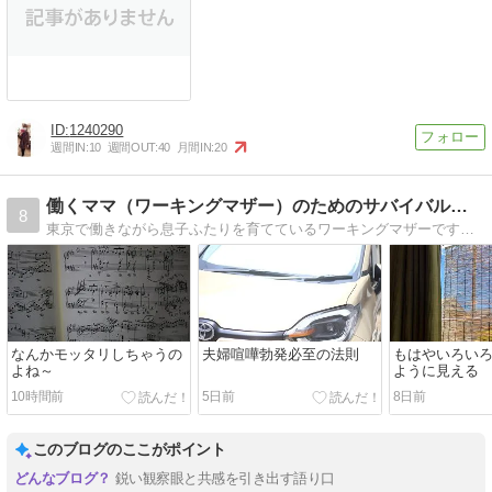
1240290
週間IN:
10
週間OUT:
40
月間IN:
20
働くママ（ワーキングマザー）のためのサバイバル作戦 -
8
東京で働きながら息子ふたりを育てているワーキングマザーです。働くママには生きにくい今の世の中でサバイバルするために、お金のこと、仕事のこと、世の中のこと、旦那…
なんかモッタリしちゃうの
夫婦喧嘩勃発必至の法則
もはやいろい
よね～
ように見える
10時間前
5日前
8日前
このブログのここがポイント
鋭い観察眼と共感を引き出す語り口