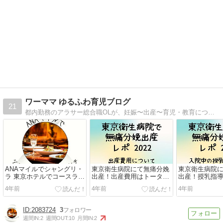
ワーママ ゆるふわ育児ブログ
21
都内勤務のアラサー総合職OLが、妊娠〜出産〜育児・教育について赤裸々に体験談を発信！
ANAマイルでシャングリ・
東京衛生病院にて無痛分娩
東京衛生病院
ラ 東京ホテルでコースラン
出産！出産費用はトータル
出産！授乳指
チ！【子連れ】
でどのくらいかかった？妊
3時間ごとの授
4年前
4年前
4年前
婦検診の費用は？2022レポ
は？2022レポ
2083724
3
週間IN:
2
週間OUT:
10
月間IN:
2