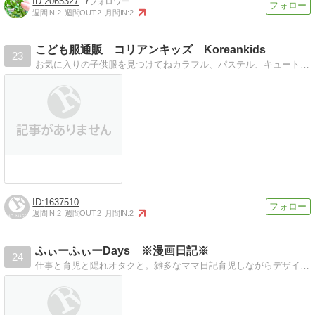
2065327
7
週間IN:
2
週間OUT:
2
月間IN:
2
こども服通販 コリアンキッズ Koreankids
23
お気に入りの子供服を見つけてねカラフル、パステル、キュートで元気のでるデザインの子供服を販売しています
1637510
週間IN:
2
週間OUT:
2
月間IN:
2
ふぃーふぃーDays ※漫画日記※
24
仕事と育児と隠れオタクと。雑多なママ日記育児しながらデザイナーとして在宅で働きつつ、たまに二次元の世界へ逃げつつ。