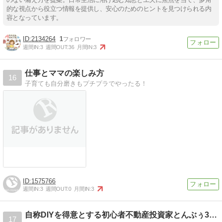
的な視点から役立つ情報を提供し、安心のためのヒントを見つけられる内
容となっています。
2134264
1
週間IN:
3
週間OUT:
36
月間IN:
3
仕事とママの楽しみ方
16
子育ても自分磨きもプチプラでやったる！
1575766
週間IN:
3
週間OUT:
0
月間IN:
3
自称DIYを得意とする初心者不動産投資家とんぶぅ3です
17