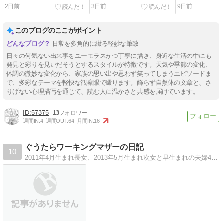
題～
2日前
3日前
9日前
このブログのここがポイント
日常を多角的に綴る軽妙な筆致
日々の何気ない出来事をユーモラスかつ丁寧に描き、身近な生活の中にも
発見と彩りを見いだそうとするスタイルが特徴です。天気や季節の変化、
体調の微妙な変化から、家族の思い出や思わず笑ってしまうエピソードま
で、多彩なテーマを軽快な観察眼で綴ります。飾らず自然体の文章と、さ
りげない心理描写を通じて、読む人に温かさと共感を届けています。
57375
13
週間IN:
4
週間OUT:
64
月間IN:
16
ぐうたらワーキングマザーの日記
10
2011年4月生まれ長女、2013年5月生まれ次女と早生まれの夫婦4人家族です。A型に見えるB型夫、B型に見えるA型嫁。ワーキングマザー（横文字で言うと素敵で…