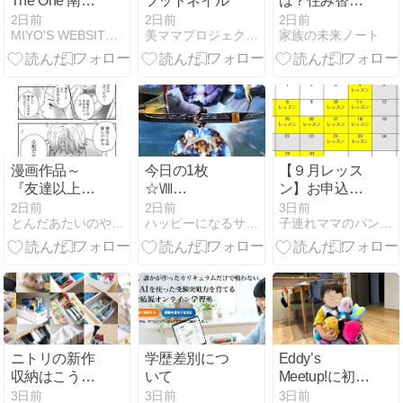
The One 南園
フットネイル
は？住み替え
人文客棧に魅
で実際に契約
2日前
2日前
2日前
MIYO'S WEBSITE-全盲難聴のんたんの育児記録と…
美ママプロジェクトin土浦 〜ネイル〜
家族の未来ノート
かれて 25 - 同
した体験談｜
心樓で晩ごは
売主側につい
ん②（2026年
た特約の内容
6月30日/2日
を振り返る
め）
漫画作品～
今日の1枚
【９月レッス
『友達以上不
☆Ⅷ
ン】お申込み
貞未満』第8
Balance「バ
スタートしま
2日前
2日前
3日前
とんだあたいのやさぐれ日記
ハッピーになるサロン「マリンハート」マリンのブログ
子連れママのパン教室mama8080
話見どころ～
ランス」byボ
した！！
イジャータロ
ット
ニトリの新作
学歴差別につ
Eddy’s
収納はこう使
いて
Meetup!に初参
う！便利収納
加しました
3日前
3日前
3日前