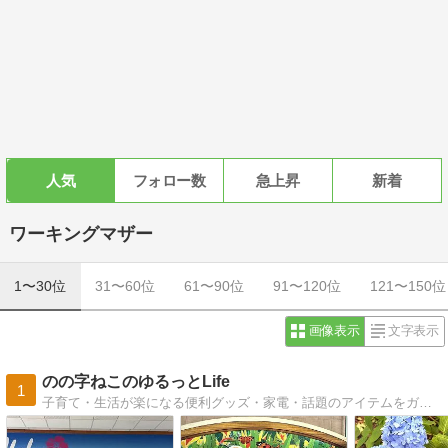
人気
フォロー数
急上昇
新着
ワーキングマザー
1〜30位
31〜60位
61〜90位
91〜120位
121〜150位
画像表示
文字表示
のの字ねこのゆるっとLife
1
子育て・生活が楽になる便利グッズ・家電・話題のアイテムをガチレポ＆紹介！ユルく働く家事が苦手な2児のママ。