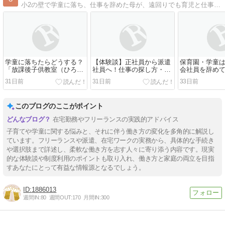
小2の壁で学童に落ち、仕事を辞めた母が、遠回りでも育児と仕事の両立を諦めず模索する日々を綴ったブログです。
学童に落ちたらどうする？
【体験談】正社員から派遣
保育園・学童
「放課後子供教室（ひろば
社員へ！仕事の探し方・選
会社員を辞め
事業）」のメリット・デメ
考・就業後の違いと乗り越
ランスになる
31日前
31日前
33日前
リットと賢い活用法
え方
手続きまとめ
このブログのここがポイント
在宅勤務やフリーランスの実践的アドバイス
子育てや学童に関する悩みと、それに伴う働き方の変化を多角的に解説し
ています。フリーランスや派遣、在宅ワークの実務から、具体的な手続き
や選択肢まで詳述し、柔軟な働き方を志す人々に寄り添う内容です。現実
的な体験談や制度利用のポイントも取り入れ、働き方と家庭の両立を目指
すあなたにとって有益な情報源となるでしょう。
1886013
週間IN:
80
週間OUT:
170
月間IN:
300