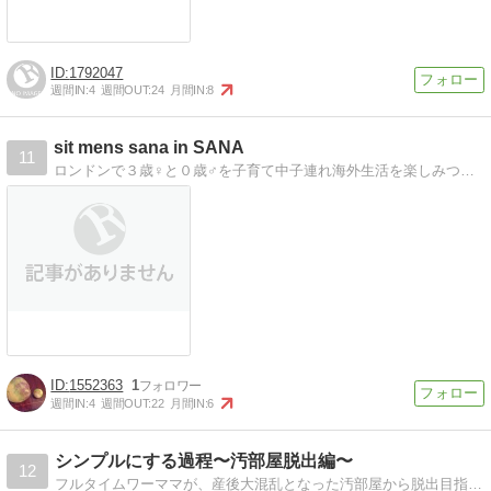
1792047
週間IN:
4
週間OUT:
24
月間IN:
8
sit mens sana in SANA
11
ロンドンで３歳♀と０歳♂を子育て中子連れ海外生活を楽しみつつ、知的財産と英語と写真のスキルアップを目指してます。
1552363
1
週間IN:
4
週間OUT:
22
月間IN:
6
シンプルにする過程〜汚部屋脱出編〜
12
フルタイムワーママが、産後大混乱となった汚部屋から脱出目指して奮闘中。たまに汚実家も片付けます。