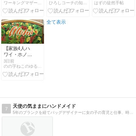
ワーキングマザー的 整理収納・北欧インテリア
ひろしコーチの知恵袋
はずの徒然手帖
アイデア29連
発【動画あ
り】／無印良
品2026秋冬新
全て表示
商品レポ
【家族4人ハ
ワイ・ホノル
ルの旅①】羽
3日前
のの字ねこのゆるっとLife
田空港第2タ
ーミナル国際
線＆ANAホノ
ルル便の機内
食と機内での
過ごし方
天使の気ままにハンドメイド
7
5年のブランクを経てバッグデザイナーに女の子の育児と仕事、時々ハンドメイド！洋服からインテリアまでなんでも作ります