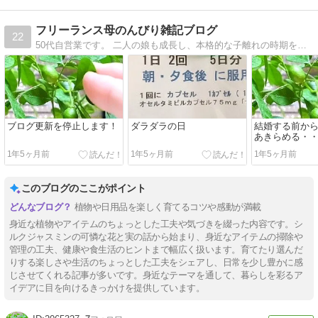
フリーランス母のんびり雑記ブログ
22
50代自営業です。 二人の娘も成長し、本格的な子離れの時期を迎えました。これからは自分のために楽しく過ごすをモットーに、新しい事に挑戦していきます。お酒大好き。
ブログ更新を停止します！
ダラダラの日
結婚する前か
あきらめる・
1年5ヶ月前
1年5ヶ月前
1年5ヶ月前
このブログのここがポイント
植物や日用品を楽しく育てるコツや感動が満載
身近な植物やアイテムのちょっとした工夫や気づきを綴った内容です。シ
ルクジャスミンの可憐な花と実の話から始まり、身近なアイテムの掃除や
管理の工夫、健康や食生活のヒントまで幅広く扱います。育てたり選んだ
りする楽しさや生活のちょっとした工夫をシェアし、日常を少し豊かに感
じさせてくれる記事が多いです。身近なテーマを通して、暮らしを彩るア
イデアに目を向けるきっかけを提供しています。