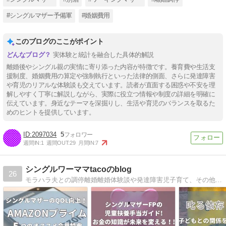
#シングルマザー予備軍
#婚姻費用
このブログのここがポイント
実体験と統計を融合した具体的解説
離婚後やシングル親の実情に寄り添った内容が特徴です。養育費や生活支
援制度、婚姻費用の算定や強制執行といった法律的側面、さらに発達障害
や育児のリアルな体験談も交えています。読者が直面する困惑や不安を理
解しやすく丁寧に解説しながら、実際に役立つ情報や制度の詳細を明確に
伝えています。身近なテーマを深掘りし、生活や育児のバランスを取るた
めのヒントを提供しています。
2097034
5
週間IN:
1
週間OUT:
29
月間IN:
7
シングルワーママtacoのblog
26
モラハラ夫との調停離婚離婚体験談や発達障害児子育て、その他日々の色々を書いていきます♪