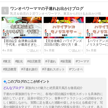
ワンオペワーママの子連れお出かけブログ
5
乳児＆幼児の２児ワンオペワーママ。東京から行けるお出かけ情報をメインに書いています。幼児教育にも興味あり。
【宿泊記】会津東山温泉
【完全攻略】ハワイアンズ
【ハワイアン
「千代滝」が最高すぎた！
2日目の賢い回り方！昼の
ノリスタワー
絶品ビュッフェと展望露天
ショー・与市の注意点・持
解！3大ホテル
4ヶ月前
5ヶ月前
5ヶ月前
風呂に感動
ち物リスト
ショー攻略法
#東京
#観光
#幼児教育
#子連れ
#保育園
#ワーママ
#英語教育
#子連れ旅行
#子連れスポット
#ワンオペ
このブログのここがポイント
家族向けの魅力と絶景露天風呂を徹底紹介
子連れや家族旅行をテーマに、各地の宿泊施設や観光スポットを具体的に
紹介しています。温泉や宿泊プラン、食事やアトラクションの詳細をやさ
しく解説しながら、実際に足を運んだ感動や楽しさを伝える構成です。写
真や体験談を交えて、行きたくなる魅力的な情報を提供しています。各ス