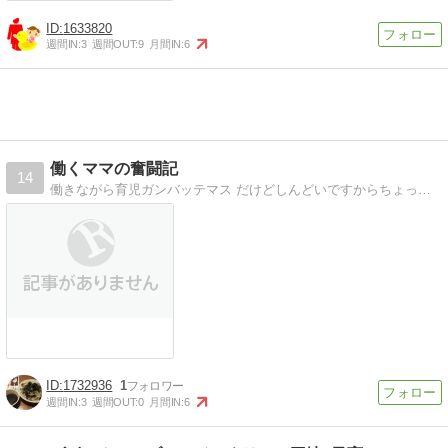
1633820
週間IN:
3
週間OUT:
9
月間IN:
6
働くママの奮闘記
14
働きながら育児ガンバッテマス だけどしんどいですからちょっと愚痴らせてください
1732936
1
週間IN:
3
週間OUT:
0
月間IN:
6