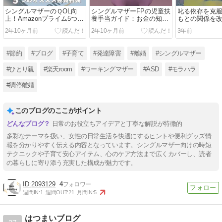
シングルマザーのＱOL向
シングルマザーFPの児童扶
叱る依存を克
上！Amazonプライム5つの
養手当ガイド：お金の知識
もとの関係を
おすすめ会員特典
が未来を変える！
2年10ヶ月前
2年10ヶ月前
3年前
#節約
#ブログ
#子育て
#発達障害
#離婚
#シングルマザー
#ひとり親
#楽天room
#ワーキングマザー
#ASD
#モラハラ
#調停離婚
このブログのここがポイント
日常のお役立ちアイデアと丁寧な解説が特徴的
多彩なテーマを扱い、女性の日常生活を快適にするヒントや便利グッズ情
報を分かりやすく伝える内容となっています。シングルマザー向けの時短
テクニックや子育て安心アイテム、心のケア方法まで広くカバーし、読者
の暮らしに寄り添う充実した構成が魅力です。
2093129
4
週間IN:
1
週間OUT:
21
月間IN:
5
はつまいブログ