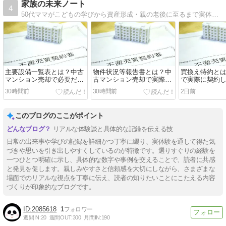
家族の未来ノート
4
50代ママがこどもの学びから資産形成・親の老後に至るまで実体験でつづります
主要設備一覧表とは？中古
物件状況等報告書とは？中
買換え特約と
マンション売却で必要だっ
古マンション売却で実際に
で実際に契約
た書類を解説
記入した内容
売主側につい
30時間前
30時間前
2日前
を振り返る
このブログのここがポイント
リアルな体験談と具体的な記録を伝える技
日常の出来事や学びの記録を詳細かつ丁寧に綴り、実体験を通して得た気
づきや思いを引き出しやすくしているのが特徴です。選りすぐりの経験を
一つひとつ明確に示し、具体的な数字や事例を交えることで、読者に共感
と発見を促します。親しみやすさと信頼感を大切にしながら、さまざまな
場面でのリアルな視点を丁寧に伝え、読者の知りたいことにこたえる内容
づくりが印象的なブログです。
2085618
1
週間IN:
20
週間OUT:
300
月間IN:
190