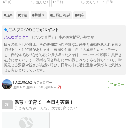
4日前
12日前
21日前
#出産
#妊娠
#共働き
#口唇口蓋裂
#初産
このブログのここがポイント
リアルな育児と仕事の両立描写が魅力的
日々の暮らしや育児、その裏側に潜む些細な出来事を躍動感あふれる言葉
で綴ることに特徴があります。家庭や仕事、自己の成長といったテーマ
を、自然体でありながら鋭く切り取った文章は、一つ一つの瞬間に奥行き
を持たせています。読者を引き込むための親しみやすさを持ちつつも、時
折見せる洞察や鋭さが共感を呼び、日常の中に潜む宝物や気づきに気付か
せる内容となっています。
2105152
6
週間IN:
2
週間OUT:
26
月間IN:
4
保育・子育て 今日も実践！
20
子どもたちみーんな、大切に育てたい！