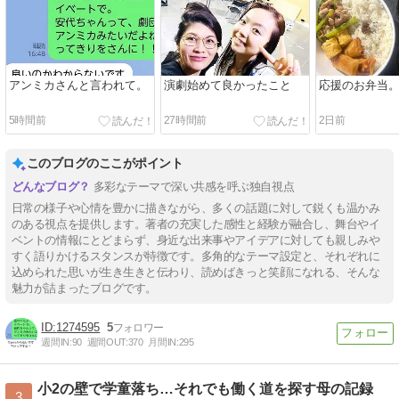
アンミカさんと言われて。
演劇始めて良かったこと
応援のお弁当
5時間前
27時間前
2日前
このブログのここがポイント
多彩なテーマで深い共感を呼ぶ独自視点
日常の様子や心情を豊かに描きながら、多くの話題に対して鋭くも温かみ
のある視点を提供します。著者の充実した感性と経験が融合し、舞台やイ
ベントの情報にとどまらず、身近な出来事やアイデアに対しても親しみや
すく語りかけるスタンスが特徴です。多角的なテーマ設定と、それぞれに
込められた思いが生き生きと伝わり、読めばきっと笑顔になれる、そんな
魅力が詰まったブログです。
1274595
5
週間IN:
90
週間OUT:
370
月間IN:
295
小2の壁で学童落ち…それでも働く道を探す母の記録
3