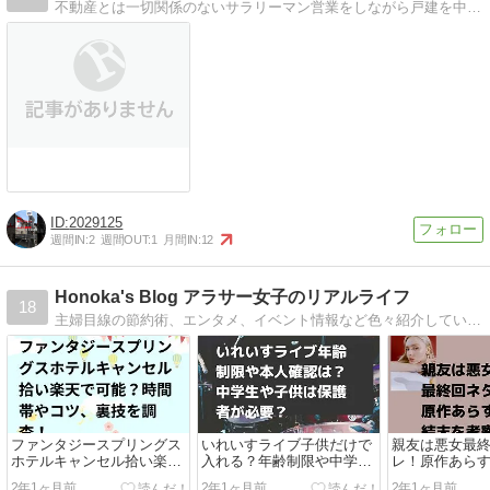
不動産とは一切関係のないサラリーマン営業をしながら戸建を中心に不動産投資をする自称DIYを得意とする初心者不動産投資家とんぶぅ3のブログです。
2029125
週間IN:
2
週間OUT:
1
月間IN:
12
Honoka's Blog アラサー女子のリアルライフ
18
主婦目線の節約術、エンタメ、イベント情報など色々紹介していきたいと思います。
ファンタジースプリングス
いれいすライブ子供だけで
親友は悪女最
ホテルキャンセル拾い楽天
入れる？年齢制限や中学生
レ！原作あら
で可能？時間帯やコツ、裏
は保護者いないと無理？
を考察！
2年1ヶ月前
2年1ヶ月前
2年1ヶ月前