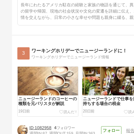
長年にわたるアメリカ駐在の経験と家族の物語を通じて、異
の留学や帰国、現地の社会状況や文化の変遷を詳細に伝え、
情を交えながら、日常の小さな幸せや問題も親身に綴る、親
ワーキングホリデーでニュージーランドに！
3
ワーキングホリデーでニュージーランド情報
ニュージーランドのコーヒーの
ニュージーランドで仕事を
種類を元バリスタが解説
持ちする場合の税金
19日前
20日前
1082958
4
報
週間IN:
87
週間OUT:
159
月間IN:
363