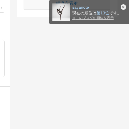
続きを表示
sayanote
現在の順位は
第13位
です。
≫
このブログの順位を表示