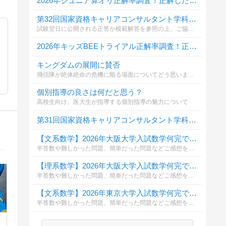
2026年ジュニア算オリ正解率調査！正解した問題を全て教えてください
第32回国家資格キャリアコンサルタント学科試験自己採点投票
試験翌日に公開される正答か模範解答を参照の上、ご協力ください。
2026年キッズBEEトライアル正解率調査！正解した問題を全て教えてください
キングダムの展開に賛否
飛信隊が絶体絶命の危機に陥る場面についてどう思いますか？
個別指導の良さは何だと思う？
高校生向け、医大生が指導する個別指導の魅力について
第31回国家資格キャリアコンサルタント学科試験自己採点投票
【文系数学】2026年大阪大学入試数学何完できましたか？
ュー対策、留学先学校選択相談などの全てを対面とオンラインで効率的に支援するTGセミナーでの留学準備
半答数や難しかった問題、簡単だった問題などご感想をコメント欄に頂けると幸いです。
【理系数学】2026年大阪大学入試数学何完できましたか？
半答数や難しかった問題、簡単だった問題などご感想をコメント欄に頂けると幸いです。
【文系数学】2026年東京大学入試数学何完できましたか？
半答数や難しかった問題、簡単だった問題などご感想をコメント欄に頂けると幸いです。