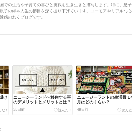
国での生活や子育ての喜びと挑戦を生き生きと描写します。特に、息子
親子の絆や人生の節目を深く掘り下げています。ユーモアやリアルな心
近感のわくブログです。
掛け
ニュージーランドへ移住する事
ニュージーランドの生活費 1
のデメリットとメリットとは？
月はどのくらい？
35日前
49日前
告