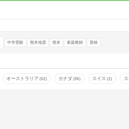
検索
中学受験
熊本地震
熊本
家庭教師
英検
オーストラリア
カナダ
スイス
ス
62
86
2