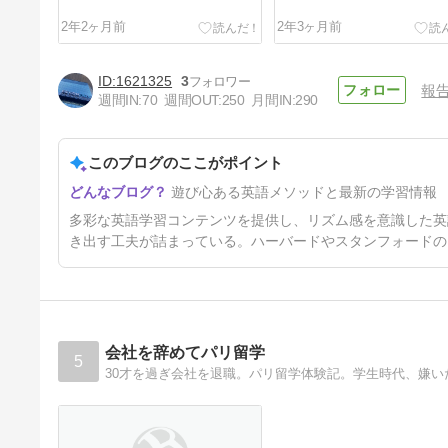
2年2ヶ月前
2年3ヶ月前
1621325
3
報
週間IN:
70
週間OUT:
250
月間IN:
290
このブログのここがポイント
GMAT SC問題に挑戦！
遊び心ある英語メソッドと最新の学習情報
2年4ヶ月前
多彩な英語学習コンテンツを提供し、リズム感を意識した英
き出す工夫が詰まっている。ハーバードやスタンフォードの
会社を辞めてパリ留学
5
30才を過ぎ会社を退職。パリ留学体験記。学生時代、嫌