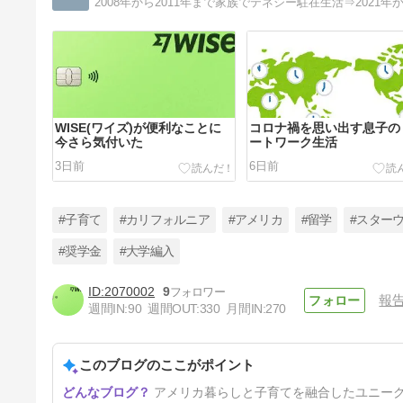
WISE(ワイズ)が便利なことに
コロナ禍を思い出す息子の
今さら気付いた
ートワーク生活
3日前
6日前
#子育て
#カリフォルニア
#アメリカ
#留学
#スター
#奨学金
#大学編入
2070002
9
報
息子からのダメ出し
週間IN:
90
週間OUT:
330
月間IN:
270
18日前
このブログのここがポイント
アメリカ暮らしと子育てを融合したユニー