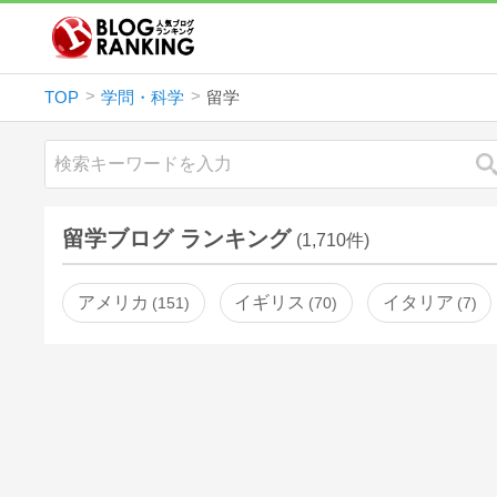
TOP
学問・科学
留学
留学ブログ ランキング
(1,710件)
アメリカ
イギリス
イタリア
151
70
7