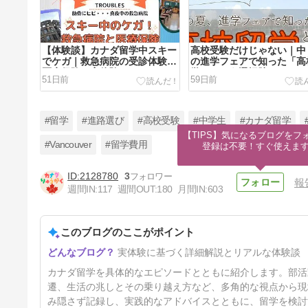
【体験談】カナダ留学中スキー
高校受験だけじゃない｜中
でケガ｜救急病院の受診体験と
の進学フェアで知った「高
医療保険の実体験
学」という選択肢
51日前
59日前
#留学
#進路選び
#高校受験
#中学生
#カナダ留学
【TIPS】気になるブログをフォ
#Vancouver
#留学費用
登録は不要！すぐ使えま
2128780
3
報
カナダ高校留学後の進路はいつ
週間IN:
117
週間OUT:
180
月間IN:
603
考える？意外と早く始まった進
路選び
67日前
このブログのここがポイント
実体験に基づく詳細解説とリアルな体験談
カナダ留学を具体的なエピソードとともに紹介します。部活
遷、生活の兆しとその乗り越え方など、多角的な視点から現
み隠さず記録し、実践的なアドバイスとともに、留学を検討