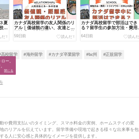
３夏
カナダ高校留学の友人関係のリ
カナダ高校留学で部活はでき
校留
アル｜価値観の違い、友達との
る？留学生の参加方法・費用
距離感、強制帰国につながる落
トライアウト・日本との違い
59日前
64日前
とし穴
解説
#高校留学
#海外留学
#カナダ卒業留学
#bc州
#正規留学
ロー。

す。
閉じる
告
動や費用支払いのタイミング、スマホ料金の実例、ホームステイの変
地のリアルを伝えています。留学準備や現地で起きる様々な出来事を包
する人に安心感と具体的なイメージを提供します。