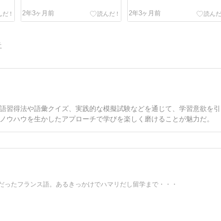
2年3ヶ月前
2年3ヶ月前
告
語習得法や語彙クイズ、実践的な模擬試験などを通じて、学習意欲を引
ノウハウを生かしたアプローチで学びを楽しく磨けることが魅力だ。
いだったフランス語。あるきっかけでハマリだし留学まで・・・