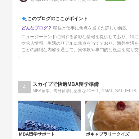
このブログのここがポイント
ニュージーランドでホームステ
移住と仕事に焦点を当てた詳しい解説
イの注意点【高校生＆中学生
編】
63日前
ニュージーランドに関する多彩な情報を提供しており、特に
や求人情報、生活のリアルに焦点を当てており、海外生活を
ごとの詳細な内容を通じて、実体験や専門的な視点を織り交
スカイプで快適MBA留学準備
4
MBA留学サポート
ボキャブラリークイズ