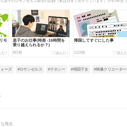
リモ
息子のお仕事(時差 -16時間を
帰国してすぐにした事
乗り越えられるか？)
9日前
11日前
ウォーズ
#ロサンゼルス
#テネシー
#帰国子女
#映像クリエーター
告
クな視点