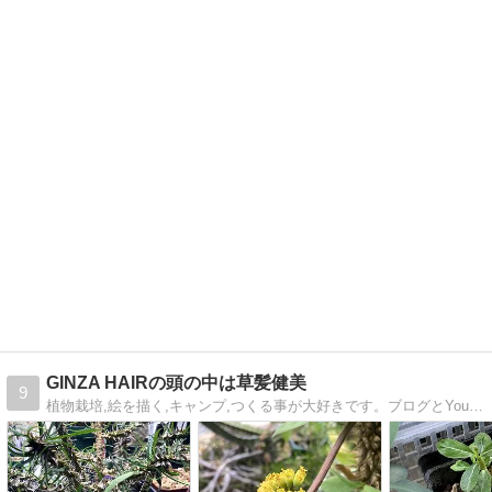
GINZA HAIRの頭の中は草髪健美
9
植物栽培,絵を描く,キャンプ,つくる事が大好きです。ブログとYouTubeで草髪健美発信中！ 20年の髪質性格研究と理美容世界大会・技能五輪国際大会の優勝の経験を元に美容室と髪質性格診断を運営。子供4人（成人高中小）のパパしてます。