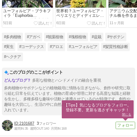
ユーフォルビア・ブラキフ
世界初？ユーフォルビア・
アデニウム交
ィラ「Euphorbia
ペリエリとディディエレオ
ナル株を作るま
brachyphylla」原産生息地
イデス交配記録
5日前
6日前
11ヶ月前
と育て方
#多肉植物
#アガベ
#観葉植物
#塊根植物
#盆栽
#サボテン
#実生
#コーデックス
#アロエ
#ユーフォルビア
#髪質性格診断
#ヘクチア
このブログのここがポイント
多彩な植物とハンドメイドの融合を重視
多肉植物やサボテンなどの植物栽培に情熱を注ぎながら、創作や研究に取
り組む日常を伝えています。植物の育成や管理に対する高度な知識と経験
を生かし、多種多様な趣味や活動と連携させているのが特徴です。創作や
趣味を大切にし、生活の中に自然の癒やしとクリエイティブな要素を取り
【Tips】気になるブログをフォロー。

登録不要。更新を逃さずキャッチ！
入れています。
閉じる
2101687
3
週間IN:
35
週間OUT:
140
月間IN:
168