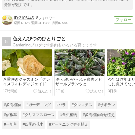
発信が魅力です。
2105445
8
週間IN:
128
週間OUT:
336
月間IN:
584
色えんぴつのひとりごと
5
Gardeningブログです多肉もいろいろ育ててます
八重咲きジャスミン『グレ
奥へ追いやられる多肉とビ
今年は昨年よ
イスフルレディジェイド』
ザールプランツと
しに負けてな
とマランタ『レモンライ
17時間前
2日前
3日前
ム』の小さな花❀
#多肉植物
#ガーデニング
#バラ
#クレマチス
#サボテン
#宿根草
#クリスマスローズ
#食虫植物
#多肉植物寄せ植え
#一年草
#四季の花木
#ガーデニング寄せ植え