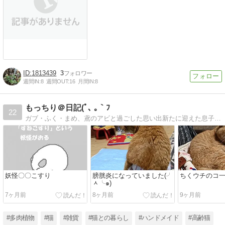
1813439
3
週間IN:
8
週間OUT:
16
月間IN:
8
もっちり＠日記(ﾟ､ ｡｀ﾌ
22
ガブ・ふく・まめ、鳶のアビと過ごした思い出新たに迎えた息子のちくとの日々
妖怪〇〇こすり
膀胱炎になっていました(╯
ちくウチのコ
ᆺ╰๑)
7ヶ月前
8ヶ月前
9ヶ月前
#多肉植物
#猫
#雑貨
#猫との暮らし
#ハンドメイド
#高齢猫