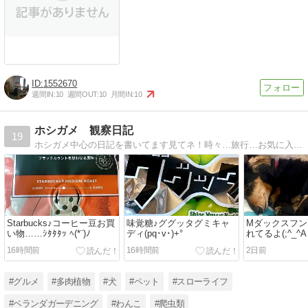
1552670
週間IN:
10
週間OUT:
10
月間IN:
10
ホシガメ 観察日記
19
ホシガメ中心の日記を書いてます見てネ！時々…旅行…お気に入りアイテム…色々な出来事も！紹介してます
Starbucks♪コーヒー豆お買
味覚糖♪ググッタグミキャ
Mダックスフン
い物……ｼﾀﾀﾀｯ ﾍ(*¨)ﾉ
ディ(pq･v･)+°
れてるよ(;^_^A
16時間前
16時間前
2日前
#グルメ
#多肉植物
#犬
#ペット
#スローライフ
#ベランダガーデニング
#わんこ
#爬虫類