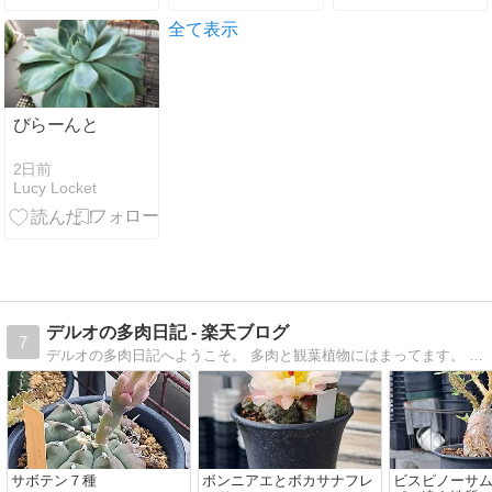
全て表示
びらーんと
2日前
Lucy Locket
デルオの多肉日記 - 楽天ブログ
7
デルオの多肉日記へようこそ。 多肉と観葉植物にはまってます。 ぼちぼち更新していきます。 よろしく〜。
サボテン７種
ボンニアエとボカサナフレ
ビスピノーサム