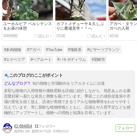
ユーホルビア ペルシテンス
カプトメヂューサ＆久しぶ
アガベ・タラ
＆お昼の休憩
りに農場見学＾＾へ
ガベの入荷
33時間前
2日前
6日前
#多肉植物
#アガベ
#YouTube
#塊根系
#ビザーツプランツ
#エケベリア
#ベアルート
#パキポディウム
#尼崎市
このブログのここがポイント
旬の植物と市場動向をリアルタイムに伝達
多彩な植物の入荷情報や価格変動を詳細に紹介しながら、熱意あふれる園
芸愛好家へ新たな発見と興奮を届けています。季節ごとの成長促進策や市
場の変化を鋭く捉え、読者が実感できるリアルな植物事情をわかりやすく
伝えています。常に新鮮な植物情報とともに、品揃えや入荷予定なども積
極的にアップデートし、植物への情熱と知識を共有しています。
884854
11
週間IN:
190
週間OUT:
520
月間IN:
510