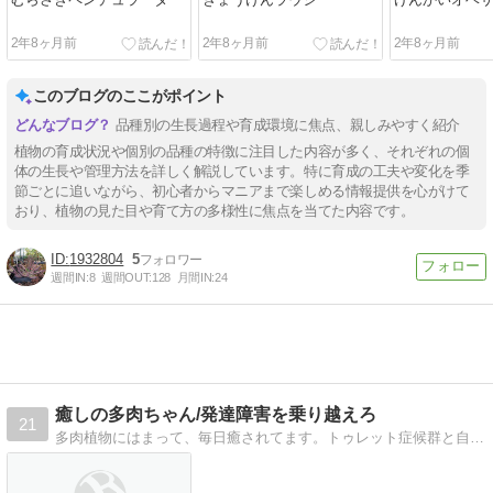
むらさきペンデュラータ
きょうけんラウシー
げんかいオベ
2年8ヶ月前
2年8ヶ月前
2年8ヶ月前
このブログのここがポイント
品種別の生長過程や育成環境に焦点、親しみやすく紹介
植物の育成状況や個別の品種の特徴に注目した内容が多く、それぞれの個
体の生長や管理方法を詳しく解説しています。特に育成の工夫や変化を季
節ごとに追いながら、初心者からマニアまで楽しめる情報提供を心がけて
おり、植物の見た目や育て方の多様性に焦点を当てた内容です。
1932804
5
週間IN:
8
週間OUT:
128
月間IN:
24
癒しの多肉ちゃん/発達障害を乗り越えろ
21
多肉植物にはまって、毎日癒されてます。トゥレット症候群と自閉症の息子2人がいます。