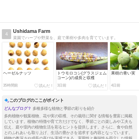
Ushidama Farm
4
菜園でハーブや野菜を、庭で果樹や多肉を育てています。
ヘーゼルナッツ
トウモロコシ(グラスジェム
果樹の青い実
コーン)の成長と収穫
35時間前
3日前
4日前
このブログのここがポイント
多種多様な植物と季節の彩りを紹介
多肉植物や観葉植物、花や実の収穫、その栽培に関する情報を豊富に掲載
しています。植物の特徴や育て方だけでなく、季節ごとの楽しみや工夫も
伝え、庭や室内の植物生活を彩るヒントを提供します。さらに、食や自然
とのふれあいも取り上げ、生活の豊かさを追求する内容となっています。
植物の奥深さや成長の喜びを実感できる、実用性と趣味性を両立した情報