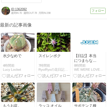
1362092
週間IN:
70
週間OUT:
78
月間IN:
298
最新の記事画像
水少なめで
スイレンボク
【日記】本当
につまらない
日記
4時間前
7時間前
8時間前
Lucy Locket
RyoiRyoの花日記*Diario de flores
WE WERE LOVERS。
2026/08/08
もうお盆。
ラッコ オイル
サボテン７種