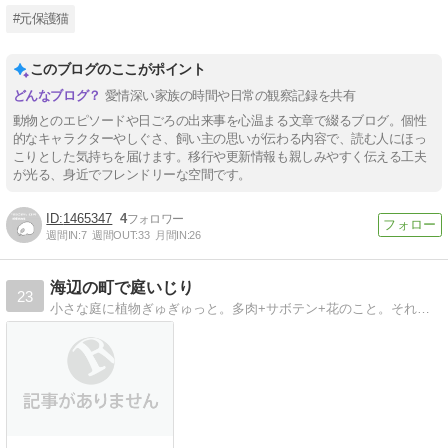
#元保護猫
このブログのここがポイント
愛情深い家族の時間や日常の観察記録を共有
動物とのエピソードや日ごろの出来事を心温まる文章で綴るブログ。個性
的なキャラクターやしぐさ、飼い主の思いが伝わる内容で、読む人にほっ
こりとした気持ちを届けます。移行や更新情報も親しみやすく伝える工夫
が光る、身近でフレンドリーな空間です。
1465347
4
週間IN:
7
週間OUT:
33
月間IN:
26
海辺の町で庭いじり
23
小さな庭に植物ぎゅぎゅっと。多肉+サボテン+花のこと。それからレオン（ペキニーズ）との散歩道の風景や時々かぎ針編みも。