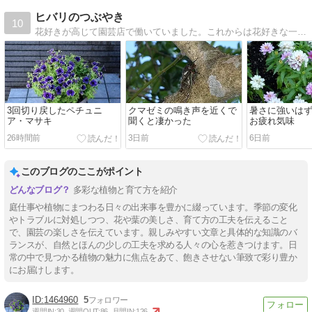
ヒバリのつぶやき
10
花好きが高じて園芸店で働いていました。これからは花好きな一人の人間としてブログを綴って行こうと思います。
3回切り戻したペチュニ
クマゼミの鳴き声を近くで
暑さに強いは
ア・マサキ
聞くと凄かった
お疲れ気味
26時間前
3日前
6日前
このブログのここがポイント
多彩な植物と育て方を紹介
庭仕事や植物にまつわる日々の出来事を豊かに綴っています。季節の変化
やトラブルに対処しつつ、花や葉の美しさ、育て方の工夫を伝えること
で、園芸の楽しさを伝えています。親しみやすい文章と具体的な知識のバ
ランスが、自然とほんの少しの工夫を求める人々の心を惹きつけます。日
常の中で見つかる植物の魅力に焦点をあて、飽きさせない筆致で彩り豊か
にお届けします。
1464960
5
週間IN:
30
週間OUT:
86
月間IN:
126