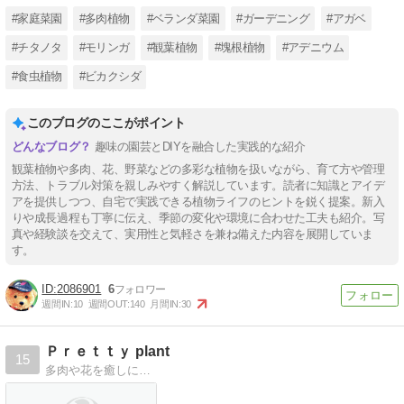
#家庭菜園
#多肉植物
#ベランダ菜園
#ガーデニング
#アガベ
#チタノタ
#モリンガ
#観葉植物
#塊根植物
#アデニウム
#食虫植物
#ビカクシダ
このブログのここがポイント
趣味の園芸とDIYを融合した実践的な紹介
観葉植物や多肉、花、野菜などの多彩な植物を扱いながら、育て方や管理
方法、トラブル対策を親しみやすく解説しています。読者に知識とアイデ
アを提供しつつ、自宅で実践できる植物ライフのヒントを鋭く提案。新入
りや成長過程も丁寧に伝え、季節の変化や環境に合わせた工夫も紹介。写
真や経験談を交えて、実用性と気軽さを兼ね備えた内容を展開していま
す。
2086901
6
週間IN:
10
週間OUT:
140
月間IN:
30
Ｐｒｅｔｔｙ plant
15
多肉や花を癒しに…