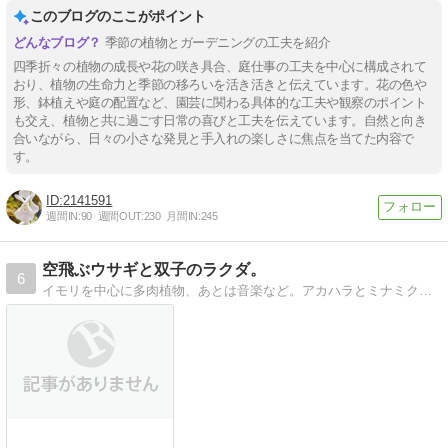
このブログのここがポイント
季節の植物とガーデニングの工夫を紹介
四季折々の植物の成長や花の咲き具合、庭仕事の工夫を中心に構成されて
おり、植物の生命力と季節の移ろいを活き活きと伝えています。花の色や
形、鉢植えや庭の配置など、園芸に関わる具体的な工夫や観察のポイント
も交え、植物と共に過ごす日常の喜びと工夫を伝えています。自然と向き
合いながら、日々の小さな発見と手入れの楽しさに焦点を当てた内容で
す。
2141591
週間IN:
90
週間OUT:
230
月間IN:
245
空飛ぶウサギと双子のラクダ。
6
イモリを中心に多肉植物、あとは音楽など。アカハラとミナミクシイモリに囲まれたハッピーイモリライフです！