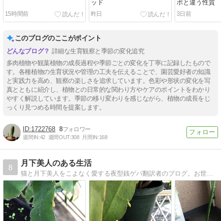
ッド
ポと違う性質
15時間前
昨日
3日前
このブログのここがポイント
詳細な生育観察と季節の変化追究
多肉植物や観葉植物の成長過程や季節ごとの変化を丁寧に記録したもので
す。各種植物の生育状況や管理の工夫を伝えることで、園芸愛好者の知識
と実践力を高め、観察の楽しさを追求しています。色彩や形状の変化を写
真とともに紹介し、植物との日常的な関わり方やケアのポイントをわかり
やすく解説しています。季節の移り変わりを感じながら、植物の成長をじ
っくり見つめる時間を提案します。
1722768
8
週間IN:
42
週間OUT:
308
月間IN:
168
月下美人のある生活
8
猫と月下美人をこよなく愛する夜型銭ゲバ翻訳者のブログ。お世話している月下美人の成長記録をご紹介しております。