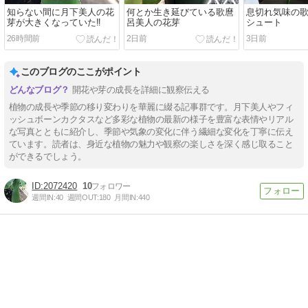
知らない間に月下美人の花
何とか生き延びている歌麿
息切れ気味の
芽が大きくなっていた‼️
呂美人の花芽
シュート
26時間前
2日前
3日前
このブログのここがポイント
開花や芽の成長を詳細に観察伝える
植物の成長や季節の移り変わりを華麗に綴る記事群です。月下美人やフィ
ッシュボーンカクタスなど多彩な植物の最新の様子を豊富な表情やリアル
な写真とともに紹介し、季節や気象の変化に伴う繊細な変化を丁寧に伝え
ています。読者は、身近な植物の魅力や観察の楽しさを深く感じ取ること
ができるでしょう。
2072420
10
週間IN:
40
週間OUT:
180
月間IN:
440