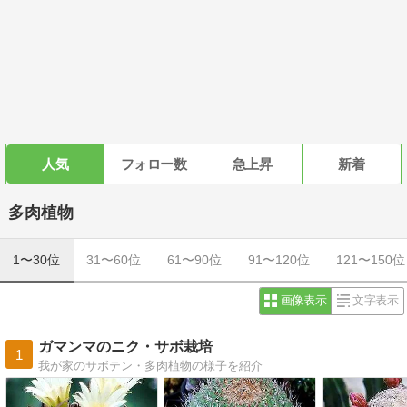
人気
フォロー数
急上昇
新着
多肉植物
1〜30位
31〜60位
61〜90位
91〜120位
121〜150位
画像表示
文字表示
ガマンマのニク・サボ栽培
1
我が家のサボテン・多肉植物の様子を紹介