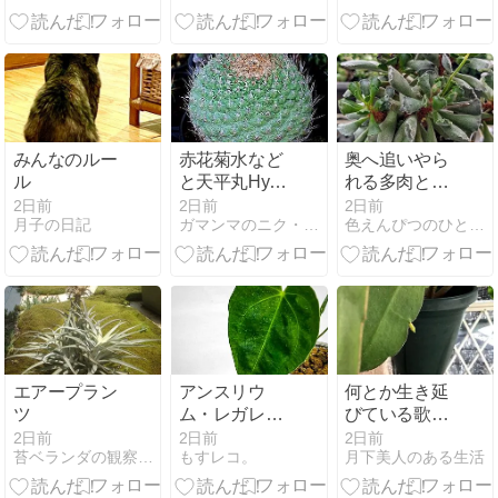
みんなのルー
赤花菊水など
奥へ追いやら
ル
と天平丸Hyb
れる多肉とビ
と軟質コピ
ザールプラン
2日前
2日前
2日前
月子の日記
ガマンマのニク・サボ栽培
色えんぴつのひとりごと
ツと
エアープラン
アンスリウ
何とか生き延
ツ
ム・レガレを
びている歌麿
植え替えた
呂美人の花芽
2日前
2日前
2日前
苔ベランダの観察記録
もすレコ。
月下美人のある生活
っ！！