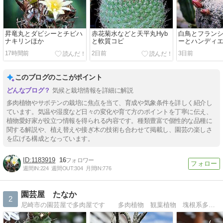
昇竜丸とダビシーとチビハ
赤花菊水などと天平丸Hyb
白鳥とフラン
ナキリンほか
と軟質コピ
ーとハンディ
17時間前
2日前
3日前
このブログのここがポイント
気候と栽培情報を詳細に解説
多肉植物やサボテンの栽培に焦点を当て、育成や気象条件を詳しく紹介し
ています。気温や湿度など日々の変化や育て方のポイントを丁寧に伝え、
植物愛好家が役立つ情報を得られる内容です。種類豊富で個性的な品種に
関する解説や、植え替えや接ぎ木の技術も合わせて掲載し、園芸の楽しさ
を広げる構成となっています。
1183919
16
週間IN:
224
週間OUT:
304
月間IN:
776
園芸屋 たなか
2
尼崎市の園芸屋で多肉屋です 多肉植物 観葉植物 塊根系多肉植物などを販売 日々の園芸作業や出来事など・・・