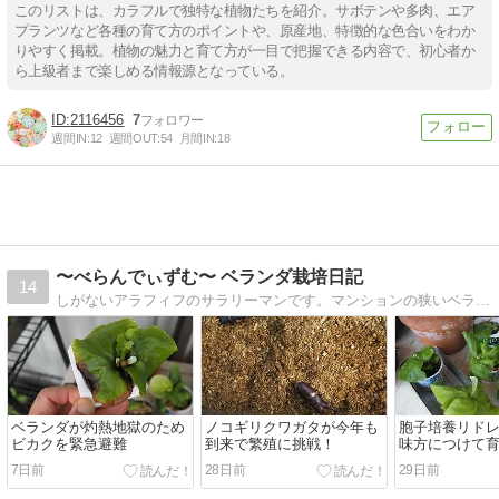
このリストは、カラフルで独特な植物たちを紹介。サボテンや多肉、エア
プランツなど各種の育て方のポイントや、原産地、特徴的な色合いをわか
りやすく掲載。植物の魅力と育て方が一目で把握できる内容で、初心者か
ら上級者まで楽しめる情報源となっている。
2116456
7
週間IN:
12
週間OUT:
54
月間IN:
18
〜べらんでぃずむ〜 ベランダ栽培日記
14
しがないアラフィフのサラリーマンです。マンションの狭いベランダで四苦八苦しながら植物栽培を楽しんでいます♪
ベランダが灼熱地獄のため
ノコギリクワガタが今年も
胞子培養リド
ビカクを緊急避難
到来で繁殖に挑戦！
味方につけて育
7日前
28日前
29日前