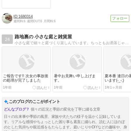
1680314
週間IN:
6
週間OUT:
6
月間IN:
6
路地裏の 小さな庭と雑貨屋
24
小さな庭で細々と庭づくり楽しんでいます。ちっともお洒落じゃないけど居心地のいい庭づくりを目指しています。時々、孫やﾜﾝｺのお話もあります。是非遊びに来てください
ご報告です!! 次女の事故後
暑中お見舞い申し上げま
夏本番 連日の
の処理が完了しました
す。
います(-_-;)
1年前
1年前
1年1ヶ月前
このブログのここがポイント
個々の近況と季節の変化を丁寧に綴る文章
日々の出来事や季節の風景、家族や犬たちの様子を温かく記録していま
す。リアルな感情やちょっとした困り事も素直に綴られ、読む人にほのぼ
のとした気持ちや親近感をもたらします。庭いじりやDIYなどの趣味や、身