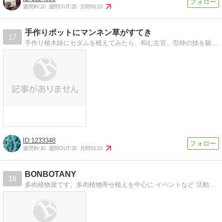
週間IN:
10
週間OUT:
20
月間IN:
10
手作りポットにマンネン草がすてき
17
手作り植木鉢にセダムを植えてみたら、和む左官、型枠の技を駆使して植木鉢を手作りしました。セダムを植えてみたら、、、和む
1233348
週間IN:
10
週間OUT:
20
月間IN:
10
BONBOTANY
18
多肉植物屋です。多肉植物寄せ植えを中心に イベントなど 活動させていただいております。