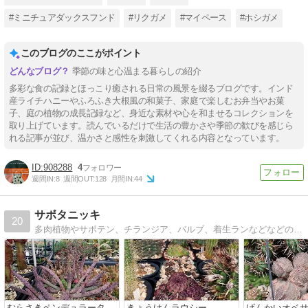
#ミニチュアダックスフンド
#リクガメ
#マイペース
#ホシガメ
このブログのここがポイント
季節の味と心温まる暮らしの紹介
多彩な食の記録とほっこり癒される日常の風景を綴るブログです。インド
産ライチハニーやふろふき大根風の和菓子、家庭で楽しむお弁当やお菓
子、庭の植物の成長記録など、身近な素材や心を和ませるコレクションを
取り上げています。読んでいるだけで生活の豊かさや季節の歓びを感じら
れる記事が並び、温かさと感性を刺激してくれる内容となっています。
908288
4
週間IN:
8
週間OUT:
128
月間IN:
44
サボタニッキ
20
多肉植物やサボテン、チランジア、バルブ、着生ランなどなどの観察日記。お昼の12時に不定期更新。