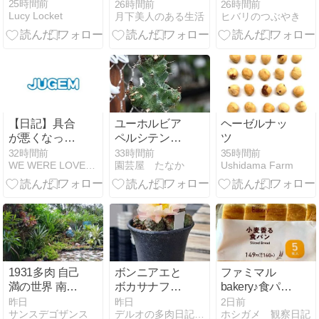
芽が大きくな
ア・マサキ
25時間前
26時間前
26時間前
Lucy Locket
月下美人のある生活
ヒバリのつぶやき
っていた‼️
【日記】具合
ユーホルビア
ヘーゼルナッ
が悪くなった
ペルシテンス
ツ
はなし
＆お昼の休憩
32時間前
33時間前
35時間前
WE WERE LOVERS。
園芸屋 たなか
Ushidama Farm
1931多肉 自己
ボンニアエと
ファミマル
満の世界 南の
ボカサナフレ
bakery♪食パン
ガーデン 2026
ッド
5枚入(^ｑ^)
昨日
昨日
2日前
サンスデゴザンス
デルオの多肉日記 - 楽天ブログ
ホシガメ 観察日記
年 8月②