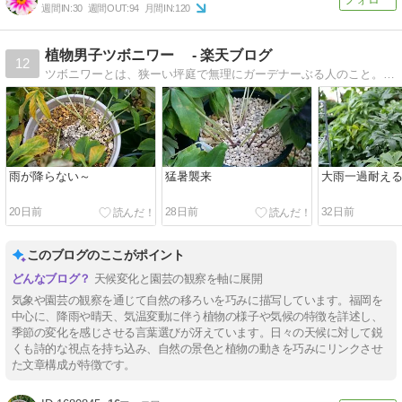
週間IN:
30
週間OUT:
94
月間IN:
120
植物男子ツボニワー - 楽天ブログ
12
ツボニワーとは、狭ーい坪庭で無理にガーデナーぶる人のこと。その他なんちゃっての投資記録です。
雨が降らない～
猛暑襲来
大雨一過耐え
20日前
28日前
32日前
このブログのここがポイント
天候変化と園芸の観察を軸に展開
気象や園芸の観察を通じて自然の移ろいを巧みに描写しています。福岡を
中心に、降雨や晴天、気温変動に伴う植物の様子や気候の特徴を詳述し、
季節の変化を感じさせる言葉選びが冴えています。日々の天候に対して鋭
くも詩的な視点を持ち込み、自然の景色と植物の動きを巧みにリンクさせ
た文章構成が特徴です。