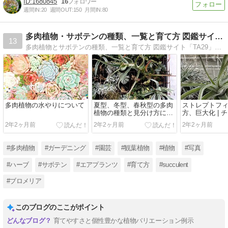
1680845
16
週間IN:
20
週間OUT:
150
月間IN:
80
多肉植物・サボテンの種類、一覧と育て方 図鑑サイト｜TA29
13
多肉植物とサボテンの種類、一覧と育て方 図鑑サイト「TA29」のサイトです。植物・ガーデニング・園芸の育て方と種類、一覧の植物図鑑を紹介しています。
多肉植物の水やりについて
夏型、冬型、春秋型の多肉
ストレプトフ
植物の種類と見分け方につ
方、巨大化 | 
いて
（エアプラン
2年2ヶ月前
2年2ヶ月前
2年2ヶ月前
#多肉植物
#ガーデニング
#園芸
#観葉植物
#植物
#写真
#ハーブ
#サボテン
#エアプランツ
#育て方
#succulent
#ブロメリア
このブログのここがポイント
育てやすさと個性豊かな植物バリエーション例示