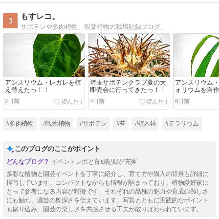
もすレコ。
3
サボテンや多肉植物、観葉植物の栽培記録ブログ。
アンスリウム・レガレを植
埼玉サボテンクラブ夏の大
アンスリウム
え替えたっ！！
即売会に行ってきたっ！！
ォリウムを自
植え替えた！
2日前
4日前
6日前
#多肉植物
#観葉植物
#サボテン
#苔
#植木鉢
#テラリウム
このブログのここがポイント
イベントレポと育成記録が充実
多彩な植物と園芸イベントを丁寧に紹介し、育て方や購入の背景も詳細に
描写しています。コンパクトながらも情報が詰まっており、植物愛好家に
とって参考になる内容が特徴です。それぞれの品種の魅力や育成の難しさ
にも触れ、園芸の奥深さを伝えています。写真とともに実践的なポイント
も盛り込み、園芸の楽しさを共感させる工夫が散りばめられています。