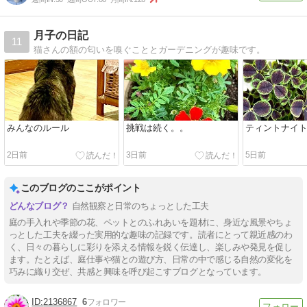
月子の日記
11
猫さんの額の匂いを嗅ぐこととガーデニングが趣味です。
みんなのルール
挑戦は続く。。
ティントナイ
2日前
3日前
5日前
このブログのここがポイント
自然観察と日常のちょっとした工夫
庭の手入れや季節の花、ペットとのふれあいを題材に、身近な風景やちょ
っとした工夫を綴った実用的な趣味の記録です。読者にとって親近感のわ
く、日々の暮らしに彩りを添える情報を鋭く伝達し、楽しみや発見を促し
ます。たとえば、庭仕事や猫との遊び方、日常の中で感じる自然の変化を
巧みに織り交ぜ、共感と興味を呼び起こすブログとなっています。
2136867
6