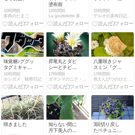
塗布前
10時間前
15時間前
13時間前
多肉のたまご
デルオの多肉日記 - 楽天ブログ
La gouttelette 多肉植物と木工のブログ
味覚糖♪ググッ
昇竜丸とダビ
八重咲きジャ
タグミキャデ
シーとチビハ
スミン『グレ
ィ(pq･v･)+°
ナキリンほか
イスフルレデ
16時間前
17時間前
17時間前
ホシガメ 観察日記
ガマンマのニク・サボ栽培
色えんぴつのひとりごと
ィジェイド』
とマランタ
『レモンライ
ム』の小さな
花❀
咲きました
知らない間に
3回切り戻し
月下美人の花
たペチュニ