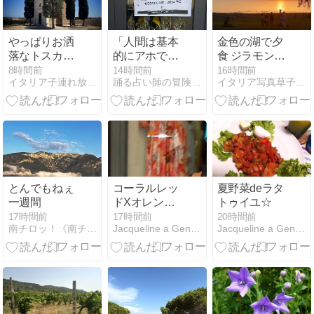
やっぱりお洒
「人間は基本
金色の湖で夕
落なトスカー
的にアホでど
食 ジラモンド
ナ
うしようもな
トラジメーノ
8時間前
14時間前
16時間前
イタリア子連れ放浪記
踊る占い師の冒険譚 星のお墨付 イタリアとモナコ
イタリア写真草子 Fotoblog da Perugia
いもの」が前
湖
提のイタリ
ア？
とんでもねぇ
コーラルレッ
夏野菜deラタ
一週間
ドXオレンジ
トゥイユ☆
フローラルモ
17時間前
17時間前
20時間前
南チロッ！《南チロル地方なのにイタリアという…》
Jacqueline a Genova(ジェノヴァ)
Jacqueline a Genova(ジェノヴァ)
チーフロング
ワンピースX
オレンジワン
ピース２点の
ショーウィン
ドー☆