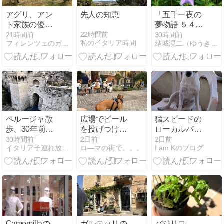
アグリ、アン
先人の知恵
「五千一夜の
ト家族の優し
夢物語 ５４５
さや生活に触
３話」
22時間前
21時間前
30時間前
私のイタリア時間
フィレンツェのガイド なぎさの便り
結城滉二（ゆうきこうじ）の千夜一夜〜徒然なるままに〜
れて
ペルージャ散
広場でビール
猛スピードの
歩、30年前の
を投げつけて
ローカルバス
記憶
きた男
の殺意
30時間前
2日前
2日前
イタリア子連れ放浪記
ロ―マの街で。。。
I am Kのブログ
Camomillaの
ガルテッリの
バジリコ