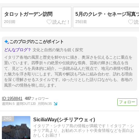
タロットガーデン訪問
5月のクレテ・セネージ写真
20日前
25日前
このブログのここがポイント
文化と自然の魅力を鋭く探究
イタリア各地の風景と歴史を鮮やかに描き、奥深さを伝えることに重点を
置いています。四季折々の絶景や伝統的な祭典、芸術の輝きに焦点を当
て、見どころを具体的に紹介。一歩踏み込んだ視点で、地元の表情や隠れ
た魅力を浮き彫りにします。写真や解説も巧みに組み合わせ、訪れる理由
を深く理解させるスタイルです。ゆったりとした語り口ながらも、各地の
風景への情熱を映し出します。
1958841
487
週間IN:
5
週間OUT:
120
月間IN:
35
24
SiciliaWay(シチリアウェィ)
イタリア・シチリア島の情報が満載です！イタリア・シ
チリア島より、お勧めスポットや美食情報などを面白お
かしくお届け！