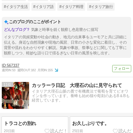
#イタリア生活
#イタリア語
#イタリア料理
#イタリア旅行
このブログのここがポイント
気象と時事を鋭く観察し色彩豊かに描写
イタリアの気候変動や社会の動き、地元の出来事をユーモアと共に詳細に
伝える。身近な自然現象や現地の風習、日常の小さな変化に着目し、その
背景や流れをわかりやすく解説。気象や事故、祭事などに関しても丁寧に
観察しつつ、軽妙な語り口で揺るぎない日常の風景を映し出す。
567337
週間IN:
53
週間OUT:
182
月間IN:
155
11
カッラーラ日記 大理石の山に見守られて
イタリア大理石山脈の麓で有機農法で葡萄を育てビオワ
インを作っています。養蜂も始め猫や彫刻のあるB＆Bも
経営しています。
トラコとの別れ
お久しぶりです。
20日前
25日前