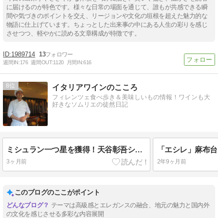
に届けるのが特色です。様々な日常の場面を通じて、誰もが共感できる瞬
間や気づきのポイントを交え、リージョンや文化の垣根を超えた魅力的な
物語に仕上げています。ちょっとした出来事の中にある人生の彩りを感じ
させつつ、軽やかに読める文章構成が特徴です。
1989714
13
週間IN:
176
週間OUT:
1120
月間IN:
616
8
イタリアワインのこころ
フィレンツェ食べ歩き＆美味しいもの情報！ワインも大
好きなソムリエの徒然日記
ミシュラン一つ星を獲得！天谷彰吾シェフの「Germoglio ～ジェルモーリオ」
3ヶ月前
2年9ヶ月前
このブログのここがポイント
テーマは高級感とエレガンスの融合、地元の魅力と国内外
の文化を感じさせる多彩な内容展開