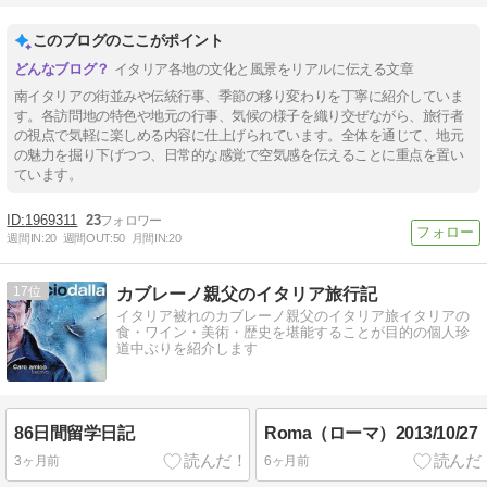
このブログのここがポイント
イタリア各地の文化と風景をリアルに伝える文章
南イタリアの街並みや伝統行事、季節の移り変わりを丁寧に紹介していま
す。各訪問地の特色や地元の行事、気候の様子を織り交ぜながら、旅行者
の視点で気軽に楽しめる内容に仕上げられています。全体を通じて、地元
の魅力を掘り下げつつ、日常的な感覚で空気感を伝えることに重点を置い
ています。
1969311
23
週間IN:
20
週間OUT:
50
月間IN:
20
17
カブレーノ親父のイタリア旅行記
イタリア被れのカブレーノ親父のイタリア旅イタリアの
食・ワイン・美術・歴史を堪能することが目的の個人珍
道中ぶりを紹介します
86日間留学日記
Roma（ローマ）2013/10/27
3ヶ月前
6ヶ月前