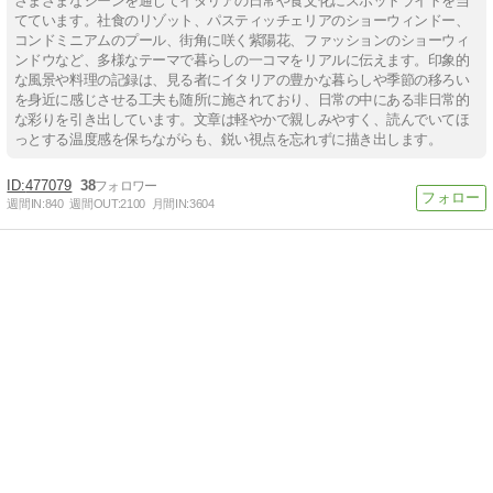
さまざまなシーンを通じてイタリアの日常や食文化にスポットライトを当
てています。社食のリゾット、パスティッチェリアのショーウィンドー、
コンドミニアムのプール、街角に咲く紫陽花、ファッションのショーウィ
ンドウなど、多様なテーマで暮らしの一コマをリアルに伝えます。印象的
な風景や料理の記録は、見る者にイタリアの豊かな暮らしや季節の移ろい
を身近に感じさせる工夫も随所に施されており、日常の中にある非日常的
な彩りを引き出しています。文章は軽やかで親しみやすく、読んでいてほ
っとする温度感を保ちながらも、鋭い視点を忘れずに描き出します。
477079
38
週間IN:
840
週間OUT:
2100
月間IN:
3604