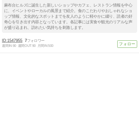
麻布台ヒルズに誕生した新しいショップやカフェ、レストラン情報を中心
に、イベントやローカルの風景まで紹介。食のこだわりやおしゃれなショ
ップ情報、文化的なスポットまでを友人のように軽やかに綴り、読者の好
奇心を引き出す内容となっています。各記事には実食や観光のリアルな声
が盛り込まれ、訪れたい気持ちを刺激します。
1547955
7
週間IN:
90
週間OUT:
90
月間IN:
500