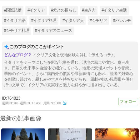
#国際結婚
#イタリア
#犬との暮らし
#生き方
#イタリア生活
#イタリア語
#イタリア料理
#イタリア人
#シチリア
#パレルモ
#シチリア料理
#イタリアのニュース
このブログのここがポイント
イタリア文化と現地体験を詳しく伝えるコラム
イタリアをテーマにした多彩な記事を通じ、現地の風土や文化、食べ歩
き、日常の出来事を自然体で紹介している。地元の穴場スポットや伝統、
季節のイベント、さらに国内外の慣習や最新事情にも触れ、読者の好奇心
を刺激し続ける。親しみやすさを持ちながらも、風刺や鋭い観察眼を併せ
持つ文章で、イタリアの真実味と魅力を鮮やかに描き出している。
764823
週間IN:
310
週間OUT:
1450
月間IN:
1300
最新の記事画像