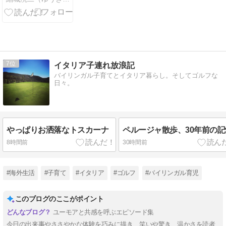
7
イタリア子連れ放浪記
バイリンガル子育てとイタリア暮らし。そしてゴルフな
日々。
やっぱりお洒落なトスカーナ
ペルージャ散歩、30年前の記
8時間前
30時間前
#海外生活
#子育て
#イタリア
#ゴルフ
#バイリンガル育児
このブログのここがポイント
ユーモアと共感を呼ぶエピソード集
今日の出来事やささやかな体験を巧みに描き、笑いや驚き、温かさを読者