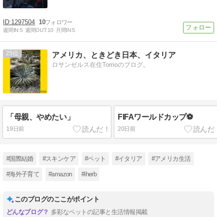
1297504
10
週間IN:
5
週間OUT:
10
月間IN:
5
25
アメリカ、ときどき日本、イタリア
ロサンゼルス在住Tomoのブログ。
「母親、やめたい」
FIFAワールドカップ⚽
19日前
20日前
#国際結婚
#スキンケア
#ペット
#イタリア
#アメリカ生活
#海外子育て
#amazon
#iherb
このブログのここがポイント
多彩なペットの記事と生活情報掲載