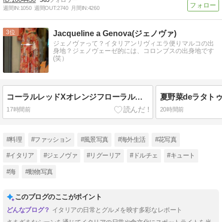
週間IN:
1050
週間OUT:
2740
月間IN:
4260
3
Jacqueline a Genova(ジェノヴァ)
ジェノヴァって？イタリアンリヴィエラ便りマルコの出
身地？ジェノヴェーゼ的には、コロンブスの出身地です
(笑）
コーラルレッドXオレンジフローラルモチーフロングワンピースXオレンジワンピース２点のショーウィンドー☆
夏野菜deラタト
17時間前
20時間前
#料理
#ファッション
#風景写真
#海外生活
#花写真
#イタリア
#ジェノヴァ
#リグーリア
#ドルチェ
#キュート
#海
#動物写真
このブログのここがポイント
イタリアの日常とグルメを映す多彩なレポート