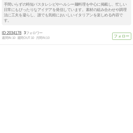
手間いらずの時短パスタレシピやヘルシー麺料理を中心に掲載し、忙しい
日常にもぴったりなアイデアを発信しています。素材の組み合わせや調理
法に工夫を凝らし、誰でも気軽においしいイタリアンを楽しめる内容で
す。
2034178
3
週間IN:
10
週間OUT:
10
月間IN:
10