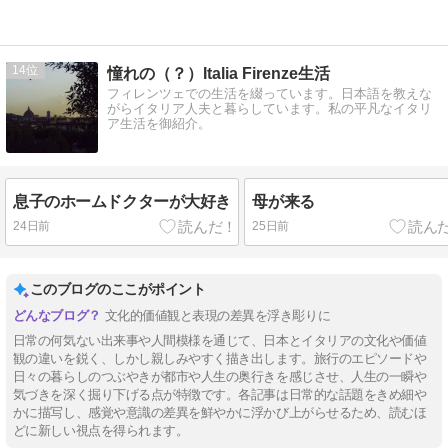
14
憧れの（？）Italia Firenze生活
フィレンツェでの生活を綴っています。日本語を教えな
がらイタリア人夫と暮らしています。私の平凡なイタリ
ア生活を御紹介。
息子のホームドクターが大好き
母が来る
24日前
25日前
このブログのここがポイント
文化的価値観と表現の差異を浮き彫りに
日常の何気ない出来事や人間模様を通じて、日本とイタリアの文化や価値
観の違いを鋭く、しかし親しみやすく描き出します。旅行のエピソードや
日々の暮らしのつぶやきが都市や人生の奥行きを感じさせ、人生の一瞬や
気づきを深く掘り下げる点が特徴です。各記事は日常的な話題をきめ細や
かに描写し、感覚や意識の差異を鮮やかに浮かび上がらせるため、読むほ
どに新しい視点を得られます。