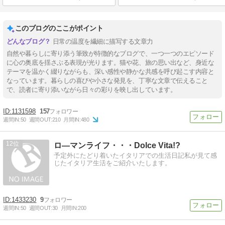
このブログのここがポイント
日常の温度を繊細に描写する文章力
自然や暮らしに寄り添う筆致が特徴的なブログで、一つ一つのエピソード
に心の奥底を揺さぶる表現が光ります。猫や花、旅の思い出など、身近な
テーマを温かく綴りながらも、深い感性や静かな共感を呼び起こす内容と
なっています。暮らしの喜びや小さな発見を、丁寧な文章で伝えること
で、読者に寄り添いながら日々の彩りを映し出しています。
1131598
157
週間IN:
50
週間OUT:
210
月間IN:
480
12
ロ―マンライフ・・・Dolce Vita!?
予定外にたどり着いたイタリアでの生活日記私が見て感
じたイタリア生活をご紹介いたします。
1433230
9
週間IN:
50
週間OUT:
30
月間IN:
200