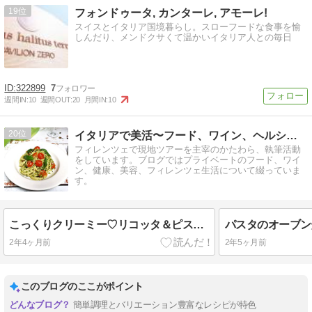
19
フォンドゥータ, カンターレ, アモーレ!
スイスとイタリア国境暮らし。スローフードな食事を愉
しんだり、メンドクサくて温かいイタリア人との毎日
322899
7
週間IN:
10
週間OUT:
20
月間IN:
10
20
イタリアで美活〜フード、ワイン、ヘルシーライフ〜
フィレンツェで現地ツアーを主宰のかたわら、執筆活動
をしています。ブログではプライベートのフード、ワイ
ン、健康、美容、フィレンツェ生活について綴っていま
す。
こっくりクリーミー♡リコッタ＆ピスタチオのパスタ￼
パスタのオーブン
2年4ヶ月前
2年5ヶ月前
このブログのここがポイント
簡単調理とバリエーション豊富なレシピが特色