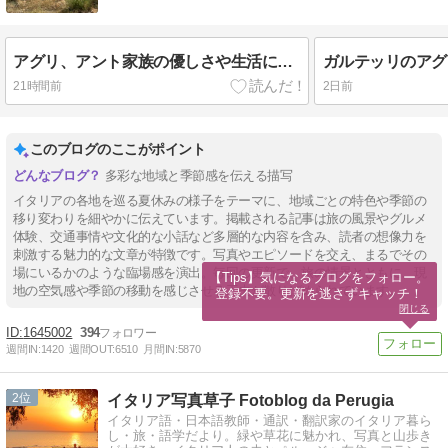
アグリ、アント家族の優しさや生活に触れて
ガルテッリのアグ
21時間前
2日前
このブログのここがポイント
多彩な地域と季節感を伝える描写
イタリアの各地を巡る夏休みの様子をテーマに、地域ごとの特色や季節の
移り変わりを細やかに伝えています。掲載される記事は旅の風景やグルメ
体験、交通事情や文化的な小話など多層的な内容を含み、読者の想像力を
刺激する魅力的な文章が特徴です。写真やエピソードを交え、まるでその
場にいるかのような臨場感を演出。毎回の更新で、旅の情景とともに、現
【Tips】気になるブログをフォロー。

地の空気感や季節の移動を感じさせる工夫が散りばめられています。
登録不要。更新を逃さずキャッチ！
閉じる
1645002
394
週間IN:
1420
週間OUT:
6510
月間IN:
5870
2
イタリア写真草子 Fotoblog da Perugia
イタリア語・日本語教師・通訳・翻訳家のイタリア暮ら
し・旅・語学だより。緑や草花に魅かれ、写真と山歩き