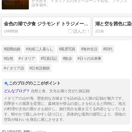
が大好き。イタリア人の夫とペルージャ在住。フランス
語学習中。
金色の湖で夕食 ジラモンド トラジメーノ湖
16時間前
2日前
#国際結婚
#夫婦二人暮らし
#風景写真
#海外生活
#50代
#自然
#イタリア
#写真日記
#散歩
#日々の出来事
#イタリア語
#日本語教師
このブログのここがポイント
自然と食、文化を織り交ぜた旅記録
イタリアの山や海、歴史的な古城までを詰め込んだ旅の記録が魅力です。
四季折々の風景を背景に、森林浴や登山の楽しさを伝えると同時に、地元
の料理や文化の豊かさも紹介し、旅行気分を掻き立てる内容となっていま
す。軽やかで親しみやすい語り口と、具体的な場所の描写により、現地の
空気や味わいを身近に感じさせます。
1004430
569