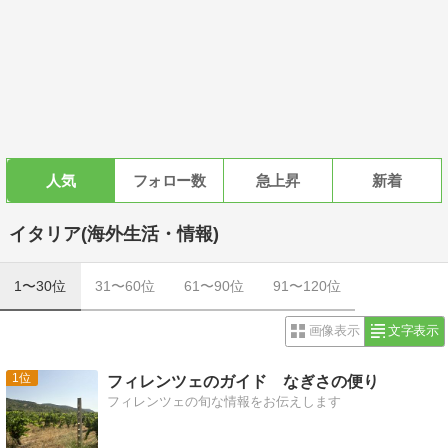
人気
フォロー数
急上昇
新着
イタリア(海外生活・情報)
1〜30位
31〜60位
61〜90位
91〜120位
画像表示
文字表示
1
フィレンツェのガイド なぎさの便り
フィレンツェの旬な情報をお伝えします