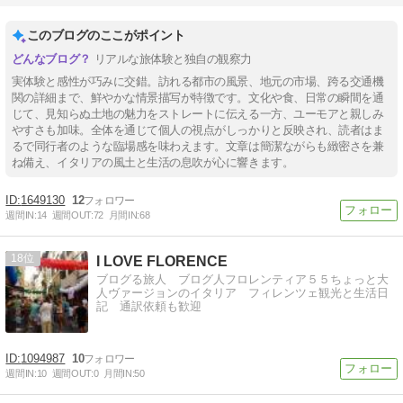
このブログのここがポイント
リアルな旅体験と独自の観察力
実体験と感性が巧みに交錯。訪れる都市の風景、地元の市場、跨る交通機
関の詳細まで、鮮やかな情景描写が特徴です。文化や食、日常の瞬間を通
じて、見知らぬ土地の魅力をストレートに伝える一方、ユーモアと親しみ
やすさも加味。全体を通じて個人の視点がしっかりと反映され、読者はま
るで同行者のような臨場感を味わえます。文章は簡潔ながらも緻密さを兼
ね備え、イタリアの風土と生活の息吹が心に響きます。
1649130
12
週間IN:
14
週間OUT:
72
月間IN:
68
18
I LOVE FLORENCE
ブログる旅人 ブログ人フロレンティア５５ちょっと大
人ヴァージョンのイタリア フィレンツェ観光と生活日
記 通訳依頼も歓迎
1094987
10
週間IN:
10
週間OUT:
0
月間IN:
50