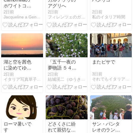
ホワイトコー
アグリへ
ディネート
2日前
2日前
2日前
私のイタリア時間
Jacqueline a Genova(ジェノヴァ)
フィレンツェのガイド なぎさの便り
withベージュX
ブラウンバッ
グXダークブ
ラウンサンダ
ル２点のショ
ーウィンドー
☆
湖と空を茜色
「五千一夜の
またピサで
に染めてゆく
夢物語 ５４５
夕日 トラジメ
２話」
3日前
2日前
2日前
それでもイタリアなワケ NEW！ in トスカーナ
イタリア写真草子 Fotoblog da Perugia
結城滉二（ゆうきこうじ）の千夜一夜〜徒然なるままに〜
ーノ湖
ローマ暑いで
どさくさに紛
サン・パンタ
す
れて親切な男
レオのランチ