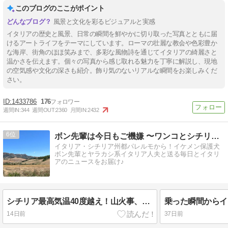
このブログのここがポイント
風景と文化を彩るビジュアルと実感
イタリアの歴史と風景、日常の瞬間を鮮やかに切り取った写真とともに届
けるアートライフをテーマにしています。ローマの壮麗な教会や色彩豊か
な海岸、街角のほほ笑みまで、多彩な風物詩を通じてイタリアの綺麗さと
温かさを伝えます。個々の写真から感じ取れる魅力を丁寧に解説し、現地
の空気感や文化の深さも紹介。飾り気のないリアルな瞬間をお楽しみくだ
さい。
1433786
176
週間IN:
344
週間OUT:
2360
月間IN:
2432
6
ボン先輩は今日もご機嫌 〜ワンコとシチリア暮らし〜
イタリア・シチリア州都パレルモから！イケメン保護犬
ボン先輩とヤラカシ系イタリア人夫と送る毎日とイタリ
アのニュースをお届け♪
シチリア最高気温40度越え！山火事、停電、熱中症疑惑…パレルモも灼熱地獄
14日前
37日前