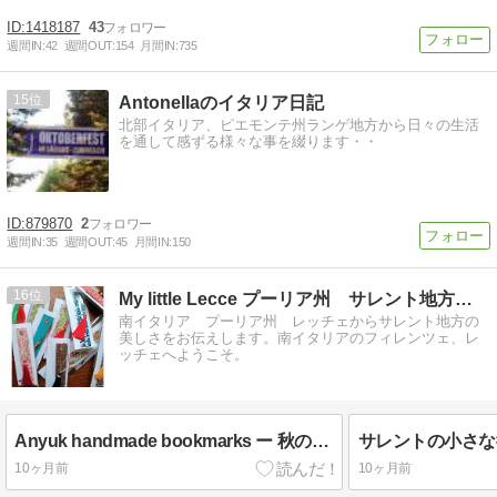
1418187
43
週間IN:
42
週間OUT:
154
月間IN:
735
15
Antonellaのイタリア日記
北部イタリア、ピエモンテ州ランゲ地方から日々の生活
を通して感ずる様々な事を綴ります・・
879870
2
週間IN:
35
週間OUT:
45
月間IN:
150
16
My little Lecce プーリア州 サレント地方から
南イタリア プーリア州 レッチェからサレント地方の
美しさをお伝えします。南イタリアのフィレンツェ、レ
ッチェへようこそ。
Anyuk handmade bookmarks ー 秋の夜長の読書のお供に ー
10ヶ月前
10ヶ月前