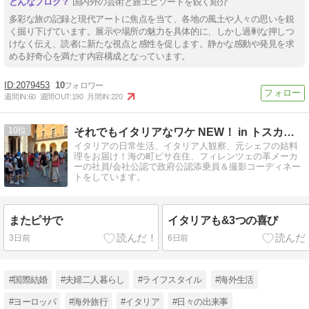
国内外の芸術と旅エピソードを鋭く紹介
多彩な旅の記録と現代アートに焦点を当て、各地の風土や人々の思いを鋭
く掘り下げています。展示や場所の魅力を具体的に、しかし過剰な押しつ
けなく伝え、読者に新たな視点と感性を促します。静かな感動や発見を求
める好奇心を満たす内容構成となっています。
2079453
10
週間IN:
60
週間OUT:
190
月間IN:
220
10
それでもイタリアなワケ NEW！ in トスカーナ
イタリアの日常生活、イタリア人観察、元シェフの姑料
理をお届け！海の町ピサ在住、フィレンツェの革メーカ
ーの社員/会社公認で政府公認添乗員＆撮影コーディネー
トをしています。
またピサで
イタリアも&3つの喜び
3日前
6日前
#国際結婚
#夫婦二人暮らし
#ライフスタイル
#海外生活
#ヨーロッパ
#海外旅行
#イタリア
#日々の出来事