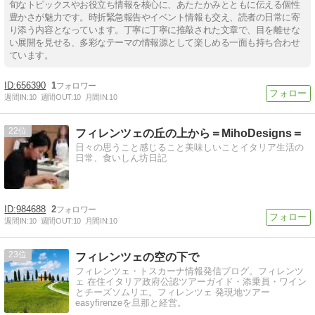
旬なトピックスやお役立ち情報を核心に、あたたかみとともに伝える個性
豊かさが魅力です。時折緊急報告やイベント情報も交え、読者の日常に寄
り添う内容となっています。丁寧に丁寧に推敲された文章で、目を離せな
い展開を見せる、多彩なテーマの情報源として楽しめる一面も持ち合わせ
ています。
656390
1
週間IN:
10
週間OUT:
10
月間IN:
10
22
フィレンツェの丘の上から＝MihoDesigns＝
日々の思うこと感じること美味しいことイタリア生活の
日常、食いしん坊日記
984688
2
週間IN:
10
週間OUT:
10
月間IN:
10
23
フィレンツェの空の下で
フィレンツェ・トスカーナ情報発信ブログ。フィレンツ
ェ 在住イタリア政府公認ツアーガイド・添乗員・ワイン
とチーズソムリエ。フィレンツェ 発現地ツアー
easyfirenzeを旦那と経営。