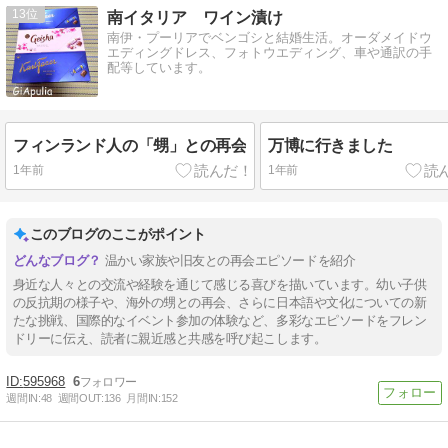
13
南イタリア ワイン漬け
南伊・プーリアでベンゴシと結婚生活。オーダメイドウ
エディングドレス、フォトウエディング、車や通訳の手
配等しています。
フィンランド人の「甥」との再会
万博に行きました
1年前
1年前
このブログのここがポイント
温かい家族や旧友との再会エピソードを紹介
身近な人々との交流や経験を通じて感じる喜びを描いています。幼い子供
の反抗期の様子や、海外の甥との再会、さらに日本語や文化についての新
たな挑戦、国際的なイベント参加の体験など、多彩なエピソードをフレン
ドリーに伝え、読者に親近感と共感を呼び起こします。
595968
6
週間IN:
48
週間OUT:
136
月間IN:
152