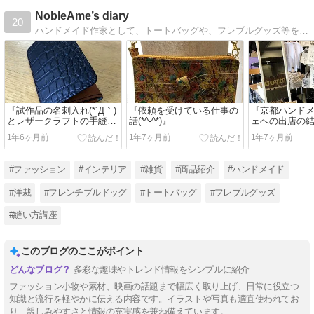
NobleAme’s diary
20
ハンドメイド作家として、トートバッグや、フレブルグッズ等を販売しています♪商品紹介や洋裁のプロが教える縫い方講座等、ファッションに関することなどを書いています(*^-^*)
『試作品の名刺入れ(*´Д｀)
『依頼を受けている仕事の
『京都ハンド
とレザークラフトの手縫い
話(*^-^*)』
ェへの出店の
の事』
1年6ヶ月前
1年7ヶ月前
1年7ヶ月前
#ファッション
#インテリア
#雑貨
#商品紹介
#ハンドメイド
#洋裁
#フレンチブルドッグ
#トートバッグ
#フレブルグッズ
#縫い方講座
このブログのここがポイント
多彩な趣味やトレンド情報をシンプルに紹介
ファッション小物や素材、映画の話題まで幅広く取り上げ、日常に役立つ
知識と流行を軽やかに伝える内容です。イラストや写真も適宜使われてお
り、親しみやすさと情報の充実感を兼ね備えています。