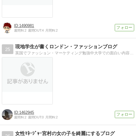
1490981
週間IN:
2
週間OUT:
4
月間IN:
2
現地学生が書くロンドン・ファッションブログ
25
英国でファッション・マーケティング勉強中大学での面白い内容、街中での面白い内容について書いていきます
1462945
週間IN:
2
週間OUT:
0
月間IN:
2
女性ﾏﾈｰｼﾞｬｰ宮村の女の子を綺麗にするブログ