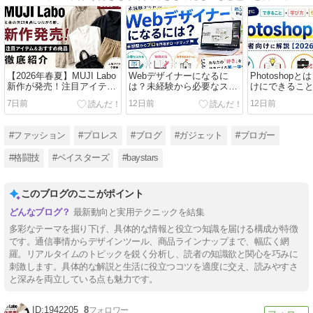
【2026年春夏】MUJI Labo
Webデザイナーになるに
Photoshop
新作が発売！注目アイテ
は？未経験から必要なスキ
けにできるこ
ム・発売日・おすすめポイ
ル・勉強方法・おすすめス
仕事への活か
7日前
12日前
12日前
ントを徹底紹介
クールを紹介
【2026年版】
#ファッション
#プロレス
#ブログ
#ガジェット
#ブロガー
#格闘技
#ベイスターズ
#baystars
このブログのここがポイント
最新動向と実用テクニックを結集
多彩なテーマを掘り下げ、具体的な情報と役立つ知識を届ける構成が特徴
です。通信事情からデザインツール、商品ラインナップまで、幅広く網
羅。リアルタイムのトピックを鋭く分析し、読者の知識欲と関心を巧みに
刺激します。具体的な解説と生活に役立つコツを適度に交え、読みやすさ
と深みを両立している点も魅力です。
1942205
8