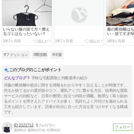
いらない服の捨て方！燃え
服の断捨離は
るゴミはもったいない？
い・捨てすぎN
服を捨てると
1年7ヶ月前
1年7ヶ月前
1年8ヶ月前
#ファッション
#断捨離
#洋服
このブログのここがポイント
手軽な宅配買取と判断基準の紹介
洋服の断捨離や処分に関する情報をわかりやすく伝えることが特徴です。
売るか捨てるかの選択肢やコツ、運気アップに繋がる方法、効率的な買取
サービスの比較など、日常の整理に役立つ内容が満載。無理なく取り組め
るポイントを押さえたアドバイスが多く、気持ちよく片付けを進められる
工夫も紹介しています。読者が自分に合った方法を見つけやすくなる構成
です。
2121712
1
週間IN:
0
週間OUT:
30
月間IN:
20