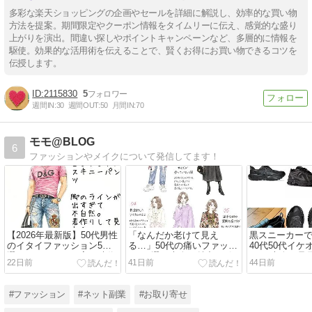
多彩な楽天ショッピングの企画やセールを詳細に解説し、効率的な買い物
方法を提案。期間限定やクーポン情報をタイムリーに伝え、感覚的な盛り
上がりを演出。間違い探しやポイントキャンペーンなど、多層的に情報を
駆使。効果的な活用術を伝えることで、賢くお得にお買い物できるコツを
伝授します。
2115830
5
週間IN:
30
週間OUT:
50
月間IN:
70
モモ@BLOG
6
ファッションやメイクについて発信してます！
【2026年最新版】50代男性
「なんだか老けて見え
黒スニーカー
のイタイファッション5
る…」50代の痛いファッシ
40代50代イ
選！そのコーデ、実は時代
ョン5選！大人の魅力を引
する“大人の足
22日前
41日前
44日前
遅れかもしれません
き出す着こなし術
#ファッション
#ネット副業
#お取り寄せ