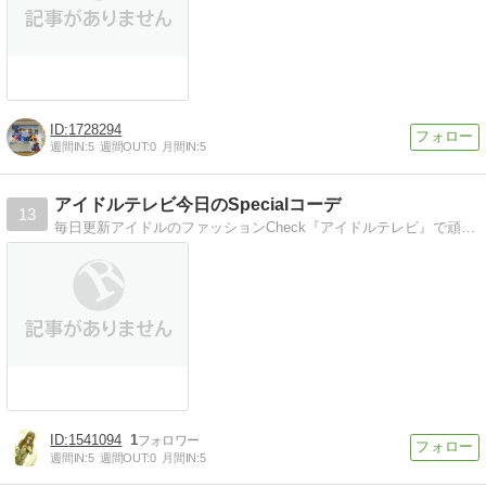
1728294
週間IN:
5
週間OUT:
0
月間IN:
5
アイドルテレビ今日のSpecialコーデ
13
毎日更新アイドルのファッションCheck『アイドルテレビ』で頑張るアイドルのタマゴ達の服装やコーディネイトを毎日更新中！
1541094
1
週間IN:
5
週間OUT:
0
月間IN:
5