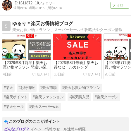
1611872
10
週間IN:
36
週間OUT:
72
月間IN:
160
ゆるり＊楽天お得情報ブログ
5
楽天お買い物マラソン、スーパーセールの攻略法やクーポン情報など、楽天市場のお得な情報をご紹介しています♪
【2026年8月前半】楽天お
【2026年8月最新】楽天お
【2026年7月
買い物マラソン 間違い探し
得なセールカレンダー
買い物マラソン
の答えはどこ？
の答えはどこ
4日前
10日前
20日前
#楽天
#お得情報
#楽天市場
#楽天お買い物マラソン
#楽天ポイント
#楽天ファッション
#楽天購入品
#楽天クーポン
#楽天セール
#楽天スーパーsale
このブログのここがポイント
イベント情報やセール速報を網羅