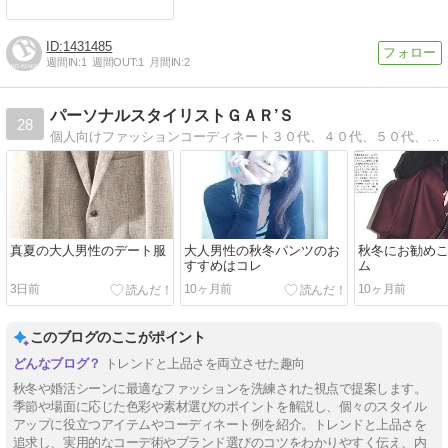
1431485
週間IN:
1
週間OUT:
1
月間IN:
2
パーソナルスタイリストＧＡＲ’Ｓ
28
個人向けファッションコーディネート３０代、４０代、５０代、大人の男性、女性の為の服のコーデイネートサポート
真夏の大人男性のデート服
大人男性の秋冬パンツのお
秋冬にお勧め
すすめはコレ
ム
3日前
10ヶ月前
10ヶ月前
このブログのここがポイント
トレンドと上品さを両立させた趣向
秋冬や婚活シーンに最適なファッションを洗練された視点で提案します。
季節や場面に応じた色彩や素材選びのポイントを解説し、個々のスタイル
アップに役立つアイテムやコーディネート例を紹介。トレンドと上品さを
追求し、実用的なコーデ術やブランド選びのコツをわかりやすく伝え、内