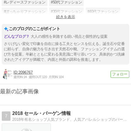
#レディースファッション
#50代ファッション
#ぽっちゃりファッション
#30代ファッション
#40代ファッション
続きを表示
#プチプラファッション
#副業主婦
#ファッション通販
このブログのここがポイント
#ネット通販
大人の感性を刺激する鋭い視点と個性的な提案
さりげない変化で印象を自在に操る工夫とセンスを伝える。誕生石や定番
に頼らず、自身の魅力を引き出す天然石や靴、ファッションアイテムの選
び方を提案。年齢とともに変わる美意識に寄り添いつつ、具体的かつ洗練
されたアイデアが満載で、内面と外面の調和を推進します。
2096767
週間IN:
24
週間OUT:
120
月間IN:
104
最新の記事画像
2018 セール・バーゲン情報
7
2018年有名ショップ人気ブランド、人気アパレルショップのバーゲンセール・安売り情報、イベント、水着セール・バーゲンの最新情報。