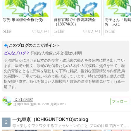
宗光 米国特命全権公使に
首相官邸での仮装舞踏会
亮子さん「鹿
（1887/4/20）
お一人に
5日前
12日前
19日前
このブログのここがポイント
詳細な人物像と外交活動の解明
明治維新期における日本の外交官・政治家の動きを多角的に描き出してい
ます。宗光や博文、宗光の配偶者たちの人柄や人間模様に焦点を当て、歴
史的背景とともに資料を駆使して丁寧に解説。複雑な国際情勢や内部政局
の展開を、丁寧かつ鋭い視点で振り返っています。時代の潮流と個人の選
択が織り成す、時代を超えた人間模様と政策の深淵を垣間見せてくれる一
篇です。
2129392
週間IN:
160
週間OUT:
290
月間IN:
820
一丸東京（ICHIGUNTOKYO)のblog
2
毎日楽しくワクワクするファッションのこと プロの目線で語ってます。