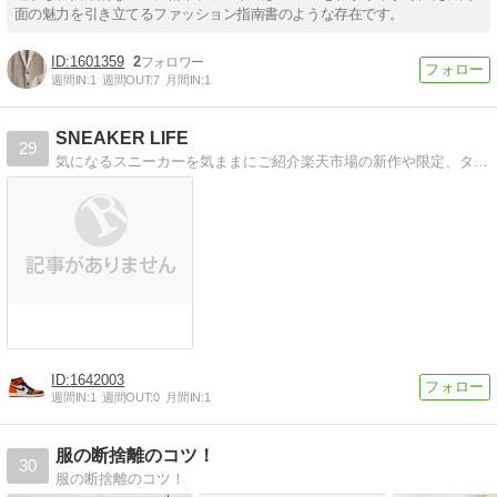
面の魅力を引き立てるファッション指南書のような存在です。
1601359
2
週間IN:
1
週間OUT:
7
月間IN:
1
SNEAKER LIFE
29
気になるスニーカーを気ままにご紹介楽天市場の新作や限定、タイムセール品などの情報を随時更新中！
1642003
週間IN:
1
週間OUT:
0
月間IN:
1
服の断捨離のコツ！
30
服の断捨離のコツ！