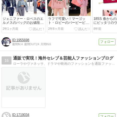
ジェニファー・ロペスのエ
ラフで可愛い！マーゴッ
18SS 春から
ルメスのバッグのお値段
ト・ロビーのバービーピン
にピッタリの
は…
クな空港スタイル
布
2年1ヶ月前
2年8ヶ月前
8年前
1955698
週間IN:
4
週間OUT:
24
月間IN:
6
通販で実現！海外セレブ＆芸能人ファッションブログ
16
ローラやヴァネッサ、ドラマや映画のファッションを通販ファッションで実現させるブログです！インスタで見たファッションなどリクエストお待ちしてます！男女ともカモン…
1719034