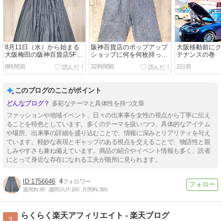
8月11日（水）から始まる
阪神百貨店のポップアップ
大阪移動前に
大阪梅田の阪神百貨店5Fで
ショップに何を何枚持って
テナンスの巻
始まるポップアップショッ
いこうかな？会議始まりま
8時間前
32時間前
2日前
プ用の商品を厳選しました
した。の巻
の巻
このブログのここがポイント
多彩なテーマと具体性を持つ文章
ファッションや地域イベント、日々の出来事を女性の視点から丁寧に伝え
ることを特色としています。多くのテーマを扱いつつ、具体的なアイテム
や場所、出来事の詳細を盛り込むことで、情報に深みとリアリティを与え
ています。軽妙な表現とギャップのある視点を交えることで、物語性と親
しみやすさも兼ね備えています。商品の紹介やイベント情報も多く、読者
にとって身近な存在になれる工夫が随所に見られます。
1756646
4
週間IN:
80
週間OUT:
180
月間IN:
390
らくらく楽天アフィリエイト - 楽天ブログ
3