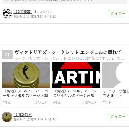
2116301
3
週間IN:
2
週間OUT:
24
月間IN:
8
ヴィクトリアズ・シークレット エンジェルに憧れて
21
ヴィクトリアズ・シークレット エンジェルに憧れますよね。モデルとして女性として実業家として・・・彼女たちに一歩でも近づけるよう、女磨きに励むHPです。
《お酒》／I.W.ハーパー ゴ
《お酒》/・マルティーニ-
ラ コリーナ近
ールドメダルのページ追加
ロワイヤルのページ追加
てきました
4年前
4年前
5年前
1934180
週間IN:
2
週間OUT:
14
月間IN:
6