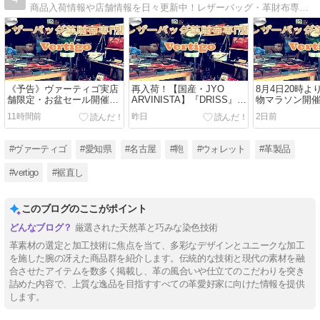
商品入荷情報や店舗情報を日々更新中！レザーバッグ・革財布専門店Vertigo（ヴァーティゴ）の商品入荷や店舗情報など
《予告》ヴァーティゴ実店
再入荷！【国産・JYO
8月4日20時
舗限定・お盆セール開催！
ARVINISTA】『DRISS』オ
物マラソン開
定価のバッグ＆財布がレジ
イル牛革グローブレザーリ
ィゴ楽天SHO
11時間前
昨日
2日前
にて11%OFFになります！
ュックサック※持ち手付き
ト2倍~10倍
（2026年8月8日～8月16日
（82220）メンズ革鞄 カジ
限定クーポン
まで）
ュアルリュック 本革リュッ
#ヴァーティゴ
#愛知県
#名古屋
#鞄
#ウォレット
#革製品
ク
#vertigo
#裾直し
このブログのここがポイント
厳選された天然革と巧みな染色技術
革素材の選定と加工技術に焦点を当て、多彩なデザインとユニークな加工
を施した腕の冴えた商品群を紹介します。伝統的な技術と現代の素材を融
合させたアイテムを数多く掲載し、革の風合いや仕立てのこだわりを突き
詰めた内容で、上質な逸品を目指すすべての革愛好家に向けた情報を提供
します。