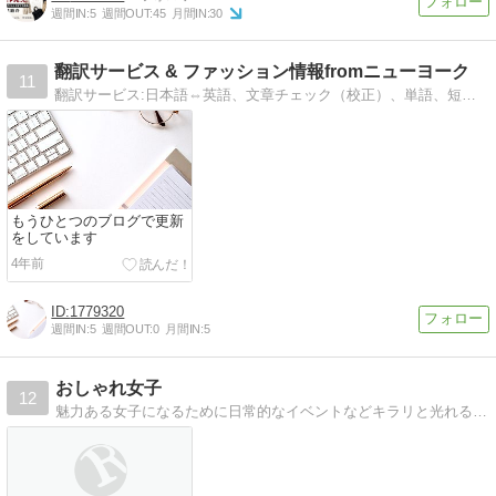
週間IN:
5
週間OUT:
45
月間IN:
30
翻訳サービス & ファッション情報fromニューヨーク
11
翻訳サービス:日本語⇔英語、文章チェック（校正）、単語、短文でも翻訳します!またニューヨークからのファッション&スタイル情報を中心に一部翻訳して紹介
もうひとつのブログで更新
をしています
4年前
1779320
週間IN:
5
週間OUT:
0
月間IN:
5
おしゃれ女子
12
魅力ある女子になるために日常的なイベントなどキラリと光れるようにいろんなものをご紹介。おしゃれママにも必見です。