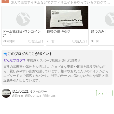
楽天で激安アイテムなどでアフィリエイトをやっているブログです。 送料無料のワンピース・チュニックなど、その日のお買い得情報を毎日更新しています。
ドーム観戦日♪ワンコイン
最後の贈り物♡
勝つのみ！
デー！
23時間前
2日前
3日前
このブログのここがポイント
季節感とスポーツ観戦も楽しむ雑多さ
日常の出来事や気分を大切にし、さまざまな季節や趣味を織り交ぜなが
ら、親しみやすい言葉で綴っています。趣味やお気に入りのアイテムから
エピソードまで幅広くカバーし、特定のテーマに偏らない自由な感性と親
近感を引き出しています。
1700121
6
週間IN:
38
週間OUT:
224
月間IN:
198