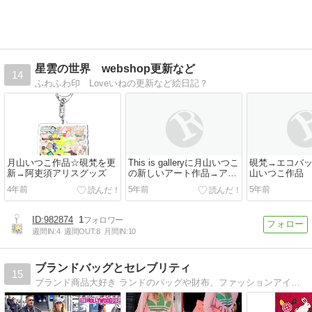
星雲の世界 webshop更新など
14
ふわふわ印 Loveいねの更新など絵日記？
月山いつこ作品☆硯梵を更
This is galleryに月山いつこ
硯梵→エコバ
新→阿吏須アリスグッズ
の新しいアート作品→アー
山いつこ作品
トメーターから移行いたし
4年前
5年前
5年前
ました！
982874
1
週間IN:
4
週間OUT:
8
月間IN:
10
ブランドバッグとセレブリティ
15
ブランド商品大好き ランドのバッグや財布、ファッションアイテムなどをご紹介。セレブが持ってるブランド商品なども紹介していきます。