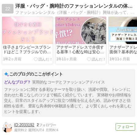
洋服・バッグ・腕時計のファッションレンタルの体験談
22
ファッションレンタル（洋服・バッグ・腕時計）興味があって、実体験談・調査話口コミをシェアするブログ。所詮中古っていうイメージあるかもだけど、意外とハイブランドもあり驚き。良かった話、イマイチだった裏話も暴露しちゃいます。
佳子さまワンピースブラン
アナザーアドレスで弁償す
アナザーアド
ドはどこ？ブラジルでの着
る基準！心配な時は安心保
面倒？基本的
用ワンピを紹介
証をつけよう
と体験談
1年2ヶ月前
1年11ヶ月前
1年11ヶ月前
このブログのここがポイント
実用的なコーデとファッションアドバイス
ファッションに関する多彩なテーマを取り扱い、洗濯や買取、トレンドに
合わせた着こなしのコツまで幅広く紹介しています。 実体験やお得情報を
交え、日常のスタイルアップに役立つ情報を伝えるため、読みやすさと信
頼性を追求。 豊富な具体例や体験談を通じて、より賢くおしゃれを楽しむ
ヒントを提案します。
2033192
2
週間IN:
2
週間OUT:
4
月間IN:
4