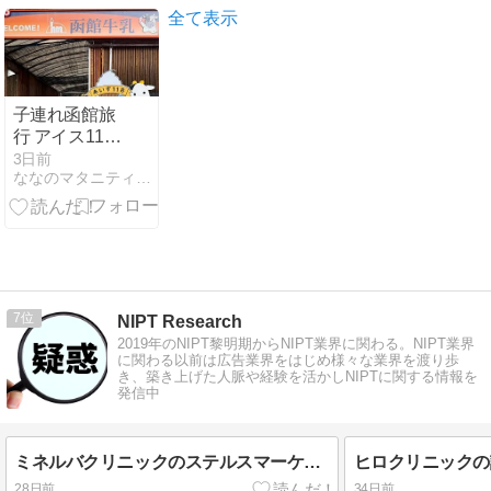
日記🍧と低学
全て表示
年向け作文ド
リルも紹介♪
子連れ函館旅
行 アイス118
函館牛乳大満
3日前
ななのマタニティライフ〜コロナ自粛中〜
足スポット
7
NIPT Research
2019年のNIPT黎明期からNIPT業界に関わる。NIPT業界
に関わる以前は広告業界をはじめ様々な業界を渡り歩
き、築き上げた人脈や経験を活かしNIPTに関する情報を
発信中
ミネルバクリニックのステルスマーケティング疑惑
28日前
34日前