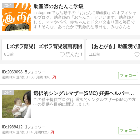
23
助産師のおたんこ学級
instagramでも活動中の「おたんこ助産師」のオフィシャ
ルブログ。助産師の「おたんこ」といいます。助産師と
して、ママやパパ、赤ちゃんとドタバタ走り回る毎日で
す！そんな、あったかで刺激的な毎日を、みなさんと共
有できたらとても嬉しいです。
【ズボラ育児】ズボラ育児漫画再開
【あとがき】助産院で
6日前
11日前
2063098
5
週間IN:
4
週間OUT:
60
月間IN:
40
24
選択的シングルマザー(SMC) 妊娠ヘルパー白人[O型]
この精子提供ブログは 選択的シングルマザー(SMC)の方
への提供を目的に開設しました
1988412
1
週間IN:
4
週間OUT:
4
月間IN:
26