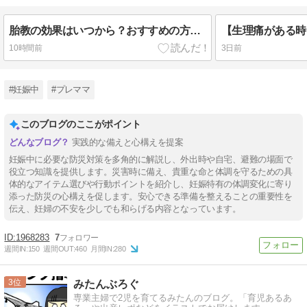
胎教の効果はいつから？おすすめの方法と音楽を専門家が徹底解説！
10時間前
3日前
#妊娠中
#プレママ
このブログのここがポイント
実践的な備えと心構えを提案
妊娠中に必要な防災対策を多角的に解説し、外出時や自宅、避難の場面で
役立つ知識を提供します。災害時に備え、貴重な命と体調を守るための具
体的なアイテム選びや行動ポイントを紹介し、妊娠特有の体調変化に寄り
添った防災の心構えを促します。安心できる準備を整えることの重要性を
伝え、妊婦の不安を少しでも和らげる内容となっています。
1968283
7
週間IN:
150
週間OUT:
460
月間IN:
280
3
みたんぶろぐ
専業主婦で2児を育てるみたんのブログ。「育児あるあ