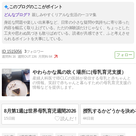
このブログのここがポイント
親しみやすくリアルな生活の一コマ集
身近な問題や楽しい出来事など、日常の小さな疑問や気持ちに寄り添った
内容を幅広く取り上げている。ただの体験談だけじゃなく、ちょっとした
工夫や思わぬ気づきも散りばめている。読者が共感できて、ふと考えさせ
られるポイントを大事にしている。
1515056
3
週間IN:
16
週間OUT:
136
月間IN:
64
5
やわらかな風の吹く場所に(母乳育児支援）
産婦人科医でIBCLCの医師が発信する母乳と赤ちゃんと
の情報。笑顔で赤ちゃんと暮らすための母乳育児支援の
情報などを提供します。
8月第1週は世界母乳育児週間2026
15日前
44日前