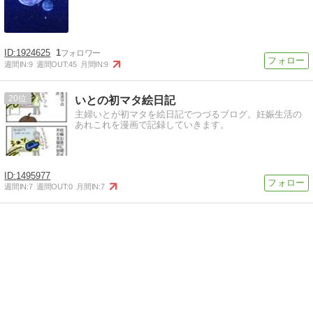
1924625
1
週間IN:
9
週間OUT:
45
月間IN:
9
20
いとの初マタ絵日記
主婦いとが初マタを絵日記でつづるブログ。妊娠生活の
あれこれを漫画で記録していきます。
1495977
週間IN:
7
週間OUT:
0
月間IN:
7