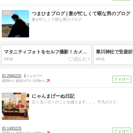
29
つまひまブログ | 妻が忙しくて暇な男のブログ
妻が忙しくて暇な男のブログ
マタニティフォトをセルフ撮影！カメラ初心者でも撮れる素敵な写真の撮り方【神奈川県吾妻山公園】
3年前
4年前
2084225
1
週間IN:
4
週間OUT:
4
月間IN:
4
30
にゃんまげーぬ日記
広く浅く日々のことを綴ります。。。平凡だけど。
1493225
週間IN:
4
週間OUT:
0
月間IN:
4