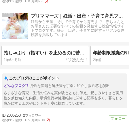
週間IN:
6
週間OUT:
0
月間IN:
6
22
プリママーズ｜妊活・出産・子育て育児ブログ
妊活から出産、そして子育てから育児まで、赤ちゃんと
お母さんに必要なすべての情報を発信する総合情報サイ
トブログです。妊活、出産、子育てに関するリアルな体
験談を掲載しています。
指しゃぶり（指すい）を止めるのに苦戦！効果的だった防止法と歯並びについての体験談。
1年6ヶ月前
2年前
このブログのここがポイント
身近な問題と解決策を丁寧に紹介し親近感を演出
さまざまな育児・生活の悩みを実体験とともに伝え、親しみやすさと実用
性を兼ね備えた内容。環境負荷や健康維持に関する記事も多く、暮らしを
豊かにする工夫やヒントを丁寧に提案しています。
2036258
2
週間IN:
5
週間OUT:
5
月間IN:
10