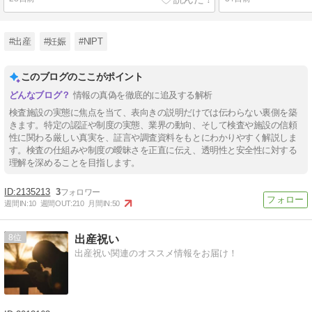
#出産
#妊娠
#NIPT
このブログのここがポイント
情報の真偽を徹底的に追及する解析
検査施設の実態に焦点を当て、表向きの説明だけでは伝わらない裏側を築
きます。特定の認証や制度の実態、業界の動向、そして検査や施設の信頼
性に関わる厳しい真実を、証言や調査資料をもとにわかりやすく解説しま
す。検査の仕組みや制度の曖昧さを正直に伝え、透明性と安全性に対する
理解を深めることを目指します。
2135213
3
週間IN:
10
週間OUT:
210
月間IN:
50
8
出産祝い
出産祝い関連のオススメ情報をお届け！