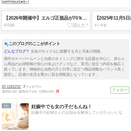
【2026年開催中】エルゴ正規品が70％OFF！ダッドウェイセール
42日前
9ヶ月前
このブログのここがポイント
生命のサイクルに影響する月と天体の関係
満月やスーパームーンと出産のタイミングに関する話題を中心に、赤ちゃ
ん用品のお得情報や安心の虫よけグッズなど、育児に役立つ内容を幅広く
扱っています。神秘的な自然の力と日常に役立つ商品情報をバランス良く
提供し、読者の生活を豊かに彩る情報源となっています。
1182232
7
週間IN:
150
週間OUT:
160
月間IN:
930
2
妊娠中でも女の子だもんね！
妊娠中の妊婦さんのお悩みを解決していけたらいいな