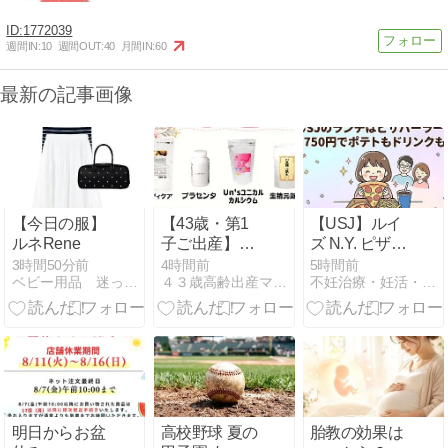
1772039
週間IN:
10
週間OUT:
40
月間IN:
60
最新の記事画像
【今日の服】
【43歳・第1
【USJ】ルイ
ルネRene
子ご出産】流
ズ N.Y. ピザパ
産、体外受精
ーラーは子連
3時間50分前
4時間前
5時間前
ベビー用品 迷ったらコレを見よ！！
４３歳高齢出産ママは漢方アドバイザー
不妊治療・妊活・育児・療育ブログ〜大阪在住高齢夫婦の体験記〜
を経て。養生
れランチのコ
生活を始めて
スパ最強‼️
自然妊娠
1,000円台で食
べられる他の
レストランも
紹介🍕
明日からお盆
高校野球 夏の
胎教の効果は