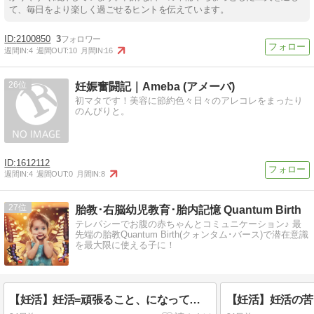
て、毎日をより楽しく過ごせるヒントを伝えています。
2100850
3
週間IN:
4
週間OUT:
10
月間IN:
16
26
妊娠奮闘記｜Ameba (アメーバ)
初マタです！美容に節約色々日々のアレコレをまったり
のんびりと。
1612112
週間IN:
4
週間OUT:
0
月間IN:
8
27
胎教･右脳幼児教育･胎内記憶 Quantum Birth
テレパシーでお腹の赤ちゃんとコミュニケーション♪ 最
先端の胎教Quantum Birth(クォンタム･バース)で潜在意識
を最大限に使える子に！
【妊活】妊活=頑張ること、になってませんか？