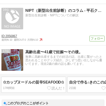
16
NIPT（新型出生前診断）のコラム - 平石クリニック
新型出生前診断・NIPTについての解説
2056867
週間IN:
10
週間OUT:
0
月間IN:
10
17
高齢出産〜41歳で妊娠〜その後。
無事に高齢出産するまでの妊活の話、出産に繋がったと
思われることやグッズ紹介。少しずつ思い出しながら書
いてます。現在2歳の娘の話も書いてます。
✩カップヌードルの旨辛SEAFOOD✩
自分で作る♪きのこの
17時間前
2日前
このブログのここがポイント