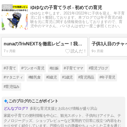
25
ゆゆなの子育てラボ - 初めての育児
ゆゆなと申します。2021年/2022年に子供を迎え、年子育
児に日々奮闘しております。本ブログでは年子育児の経
験を元に育児に関する情報発信をしておりますので、育
児中のママさん、パパさんはぜひ一度ご参照ください。
nunaのTrivNEXTを徹底レビュー！我が家の検討過程および決め手をご紹介【PR】
7ヶ月前
9ヶ月前
#子育て
#ワンオペ育児
#妊娠
#子育てママ
#育児ブログ
#マタニティ
#離乳食
#0歳児
#1歳児
#育児用品
#年子育児
#育児悩み
このブログのここがポイント
多彩な育児支援とお出かけ情報が盛り沢山
家庭や子育ての便利情報を中心に、観光スポット、子供向けアイテム、テ
クノロジーグッズ、ショップレビューなど実用的で日常に役立つ内容をわ
かりやすく紹介しています。円滑な日々の準備やちょっとした工夫を通じ