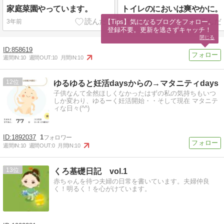
家庭菜園やっています。
トイレのにおいは爽やかに。
【Tips】気になるブログをフォロー。

3年前
4年前
登録不要。更新を逃さずキャッチ！
閉じる
858619
週間IN:
10
週間OUT:
10
月間IN:
10
12
ゆるゆると妊活daysからの→マタニティdays
子供なんて全然ほしくなかったはずの私の気持ちもいつ
しか変わり、ゆるーく妊活開始・・そして現在 マタニテ
ィな日々(^^)
1892037
1
週間IN:
10
週間OUT:
0
月間IN:
10
13
くろ基礎日記 vol.1
赤ちゃんを待つ夫婦の日常を書いています。夫婦仲良
く！明るく！を心がけています。