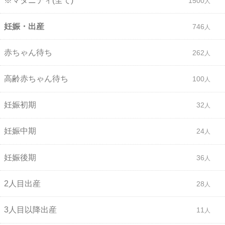
※マタニティ(全て)
1500
妊娠・出産
746
赤ちゃん待ち
262
高齢赤ちゃん待ち
100
妊娠初期
32
妊娠中期
24
妊娠後期
36
2人目出産
28
3人目以降出産
11