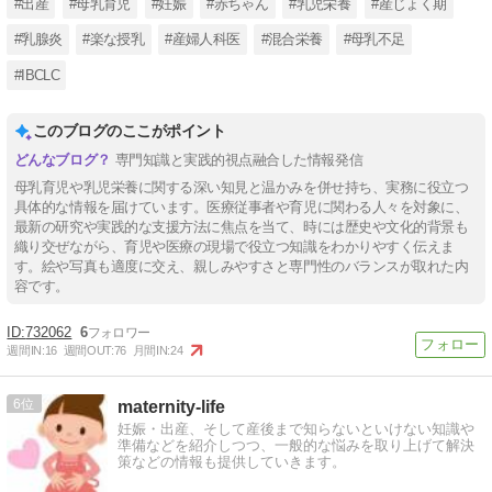
#出産
#母乳育児
#妊娠
#赤ちゃん
#乳児栄養
#産じょく期
#乳腺炎
#楽な授乳
#産婦人科医
#混合栄養
#母乳不足
#IBCLC
このブログのここがポイント
専門知識と実践的視点融合した情報発信
母乳育児や乳児栄養に関する深い知見と温かみを併せ持ち、実務に役立つ
具体的な情報を届けています。医療従事者や育児に関わる人々を対象に、
最新の研究や実践的な支援方法に焦点を当て、時には歴史や文化的背景も
織り交ぜながら、育児や医療の現場で役立つ知識をわかりやすく伝えま
す。絵や写真も適度に交え、親しみやすさと専門性のバランスが取れた内
容です。
732062
6
週間IN:
16
週間OUT:
76
月間IN:
24
6
maternity-life
妊娠・出産、そして産後まで知らないといけない知識や
準備などを紹介しつつ、一般的な悩みを取り上げて解決
策などの情報も提供していきます。