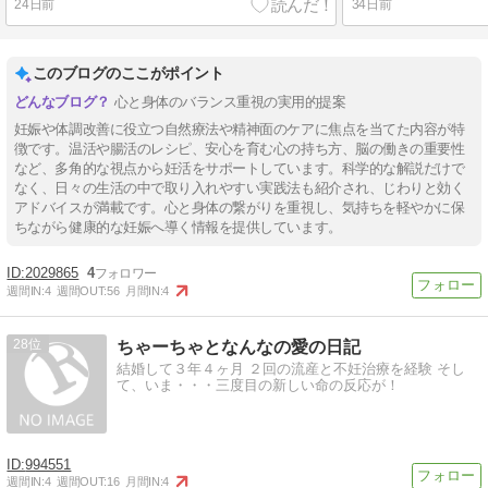
24日前
34日前
このブログのここがポイント
心と身体のバランス重視の実用的提案
妊娠や体調改善に役立つ自然療法や精神面のケアに焦点を当てた内容が特
徴です。温活や腸活のレシピ、安心を育む心の持ち方、脳の働きの重要性
など、多角的な視点から妊活をサポートしています。科学的な解説だけで
なく、日々の生活の中で取り入れやすい実践法も紹介され、じわりと効く
アドバイスが満載です。心と身体の繋がりを重視し、気持ちを軽やかに保
ちながら健康的な妊娠へ導く情報を提供しています。
2029865
4
週間IN:
4
週間OUT:
56
月間IN:
4
28
ちゃーちゃとなんなの愛の日記
結婚して３年４ヶ月 ２回の流産と不妊治療を経験 そし
て、いま・・・三度目の新しい命の反応が！
994551
週間IN:
4
週間OUT:
16
月間IN:
4