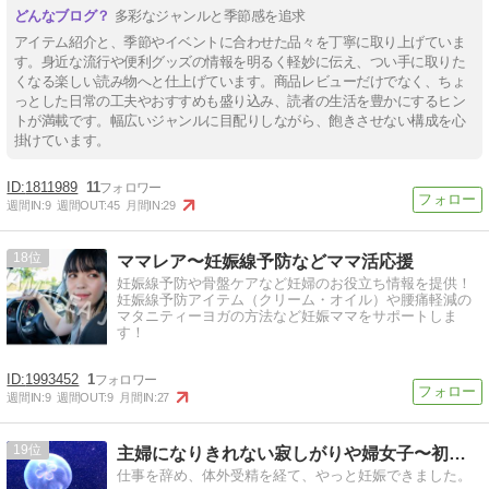
多彩なジャンルと季節感を追求
アイテム紹介と、季節やイベントに合わせた品々を丁寧に取り上げていま
す。身近な流行や便利グッズの情報を明るく軽妙に伝え、つい手に取りた
くなる楽しい読み物へと仕上げています。商品レビューだけでなく、ちょ
っとした日常の工夫やおすすめも盛り込み、読者の生活を豊かにするヒン
トが満載です。幅広いジャンルに目配りしながら、飽きさせない構成を心
掛けています。
1811989
11
週間IN:
9
週間OUT:
45
月間IN:
29
18
ママレア〜妊娠線予防などママ活応援
妊娠線予防や骨盤ケアなど妊婦のお役立ち情報を提供！
妊娠線予防アイテム（クリーム・オイル）や腰痛軽減の
マタニティーヨガの方法など妊娠ママをサポートしま
す！
1993452
1
週間IN:
9
週間OUT:
9
月間IN:
27
19
主婦になりきれない寂しがりや婦女子〜初めてのマタニティ〜
仕事を辞め、体外受精を経て、やっと妊娠できました。