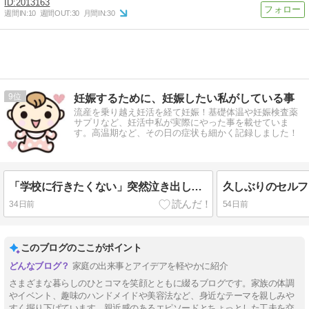
2013163
週間IN:
10
週間OUT:
30
月間IN:
30
9
妊娠するために、妊娠したい私がしている事
流産を乗り越え妊活を経て妊娠！基礎体温や妊娠検査薬
サプリなど、妊活中私が実際にやった事を載せていま
す。高温期など、その日の症状も細かく記録しました！
「学校に行きたくない」突然泣き出した息子
久しぶりのセルフ
34日前
54日前
このブログのここがポイント
家庭の出来事とアイデアを軽やかに紹介
さまざまな暮らしのひとコマを笑顔とともに綴るブログです。家族の体調
やイベント、趣味のハンドメイドや美容法など、身近なテーマを親しみや
すく掘り下げています。親近感のあるエピソードとちょっとした工夫を交