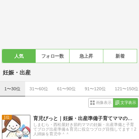
人気
フォロー数
急上昇
新着
妊娠・出産
1〜30位
31〜60位
61〜90位
91〜120位
121〜150位
画像表示
文字表示
1
育児びっと｜妊娠・出産準備子育てママのブログ
しまむら・西松屋好き節約ママの妊娠・出産準備と子育
てブログ出産準備＆育児に役立つブログ目指してます！2
人姉妹を育児中＾＾