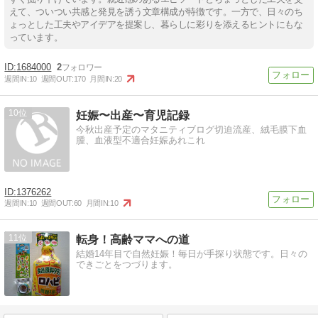
えて、ついつい共感と発見を誘う文章構成が特徴です。一方で、日々のち
ょっとした工夫やアイデアを提案し、暮らしに彩りを添えるヒントにもな
っています。
1684000
2
週間IN:
10
週間OUT:
170
月間IN:
20
10
妊娠〜出産〜育児記録
今秋出産予定のマタニティブログ切迫流産、絨毛膜下血
腫、血液型不適合妊娠あれこれ
1376262
週間IN:
10
週間OUT:
60
月間IN:
10
11
転身！高齢ママへの道
結婚14年目で自然妊娠！毎日が手探り状態です。日々の
できごとをつづります。