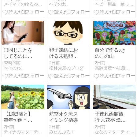
メイママのゆるゆる美活＊2人目妊活ブログ
へそのわ。
ベビー用品 迷ったらコレを見よ！！
ンをレビュ
い。
契約)
ー！
◎同じことを
卵子凍結にお
自分で作る♪き
してるのに、
ける未熟卵凍
のこの山
うまくいかな
結：誌面上バ
32時間前
2日前
2日前
へそのわ。
松林秀彦のブログ
高齢出産〜41歳で妊娠〜その後。
い理由。
トル
【1歳3歳と】
航空オタ流ス
子連れ函館旅
毎年恒例＊ひ
イミング指導
行 六花亭 漁火
まわり畑で子
通店の海沿い
2日前
2日前
2日前
ティナのマタニティ＆子育てブログ
みたんぶろぐ
ななのマタニティライフ〜コロナ自粛中〜
どもたちの成
カフェ