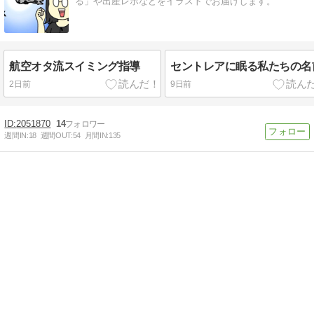
る」や出産レポなどをイラストでお届けします。
航空オタ流スイミング指導
セントレアに眠る私たちの名
2日前
9日前
2051870
14
週間IN:
18
週間OUT:
54
月間IN:
135