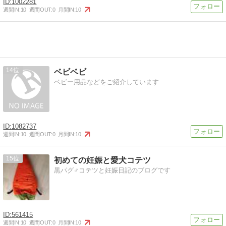
1002281
週間IN:
10
週間OUT:
0
月間IN:
10
14
ベビベビ
ベビー用品などをご紹介しています
1082737
週間IN:
10
週間OUT:
0
月間IN:
10
15
初めての妊娠と愛犬コテツ
黒パグ♂コテツと妊娠日記のブログです
561415
週間IN:
10
週間OUT:
0
月間IN:
10