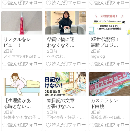
長を実感｜昭
和記念公園
リノクルをレ
◎買い物に迷
XP世代驚愕！
ビュー！
わなくなる方
最新プロジェ
法。
クターAstrum
2日前
2日前
2日前
メイママのゆるゆる美活＊2人目妊活ブログ
へそのわ。
mgwlog
の解像度が
「あえて」
1280×720ピク
セルである理
由
【生理痛があ
絵日記の文章
カステラサン
る時とない時
が書けないと
ド白桃
の違い】徹底
きは「あのね
3日前
3日前
3日前
妊娠中でも女の子だもんね！
不妊治療・妊活・育児・療育ブログ〜大阪在住高齢夫婦の体験記〜
高齢出産〜41歳で妊娠〜その後。
解説！痛みの
日記」を思い
原因と対策法
出させて‼️小2
はこれだ
娘の夏祭り絵