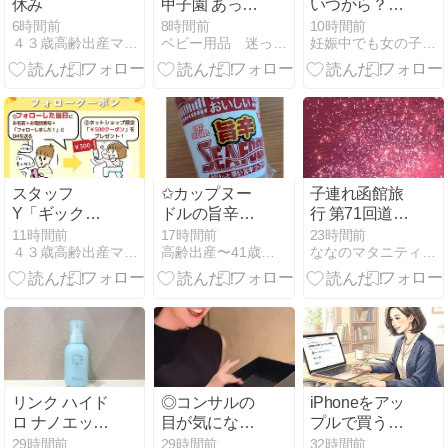
休み
甲子園 あって
いつから？お
はならない間
すすめの方法
6時間前
8時間前
10時間前
４３歳高齢出産ママは漢方アドバイザー
ベビー用品 迷ったらコレを見よ！！
妊娠中でも女の子だもんね！
違い判定
と音楽を専門
家が徹底解
説！
スタッフ
✩カップヌー
子連れ函館旅
Y「ギックリ
ドルの旨辛
行 第71回道新
腰予備軍」ヒ
SEAFOOD✩
花火大会 有料
11時間前
17時間前
23時間前
４３歳高齢出産ママは漢方アドバイザー
高齢出産〜41歳で妊娠〜その後。
ななのマタニティライフ〜コロナ自粛中〜
ヤリ体験から
の個人協賛席
の回復！
を利用
リンク ハイド
◎コンサルの
iPhoneをアッ
ロ ナノエッセ
目が気になっ
プルで買うメ
ンスローショ
て、投稿が怖
リット(ドコモ
29時間前
29時間前
32時間前