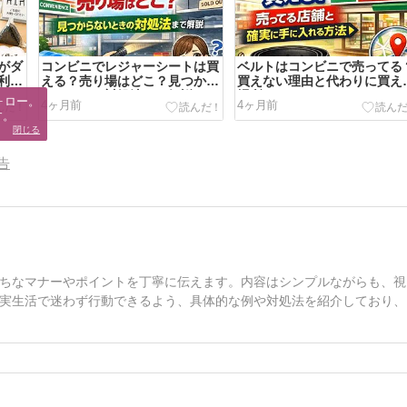
がダ
コンビニでレジャーシートは買
ベルトはコンビニで売ってる
利用
える？売り場はどこ？見つから
買えない理由と代わりに買え
ないときの対処法まで解説
場所
ロー。

4ヶ月前
4ヶ月前
す。
閉じる
告
ちなマナーやポイントを丁寧に伝えます。内容はシンプルながらも、視
実生活で迷わず行動できるよう、具体的な例や対処法を紹介しており、