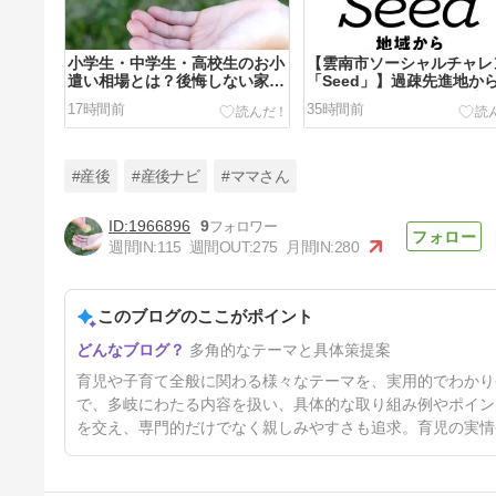
小学生・中学生・高校生のお小
【雲南市ソーシャルチャレ
遣い相場とは？後悔しない家庭
「Seed」】過疎先進地か
のルールと失敗談
「次の100年」をつくる新
17時間前
35時間前
起業家支援プログラムとは
#産後
#産後ナビ
#ママさん
1966896
9
週間IN:
115
週間OUT:
275
月間IN:
280
雲南市の産後ママ向け台風警
報・注意報チェック方法と備え
5選
このブログのここがポイント
4日前
多角的なテーマと具体策提案
育児や子育て全般に関わる様々なテーマを、実用的でわかり
で、多岐にわたる内容を扱い、具体的な取り組み例やポイン
を交え、専門的だけでなく親しみやすさも追求。育児の実情