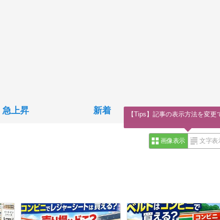
急上昇
新着
【Tips】記事の表示方法を変更
画像表示
文字表