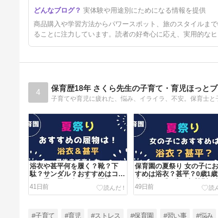
実体験や用途別にためになる情報を提供
商品購入や学習方法からパワースポット、旅のスタイルまで
ることに注力しています。読者の好奇心に応え、実用的なヒ
保育歴18年 さくら先生の子育て・育児ほっと
4
浴衣や甚平何を履く？靴？下
保育園の夏祭り 女の子に
駄？サンダル？おすすめはコ
すめは浴衣？甚平？0歳1歳
レ！男の子も女の子も夏祭りは
歳3歳・4歳5歳・年齢別に
41日前
49日前
コレで決まり！
士が解説します！
#子育て
#育児
#ストレス
#保育園
#習い事
#悩み