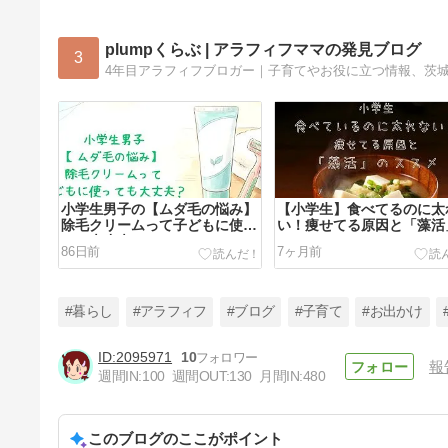
plumpくらぶ | アラフィフママの発見ブログ
3
4年目アラフィフブロガー｜子育てやお役に立つ情報、茨
小学生男子の【ムダ毛の悩み】
【小学生】食べてるのに太
除毛クリームって子どもに使っ
い！痩せてる原因と「藻活
ても大丈夫？
ススメ
86日前
7ヶ月前
#暮らし
#アラフィフ
#ブログ
#子育て
#お出かけ
2095971
10
報
週間IN:
100
週間OUT:
130
月間IN:
480
RISU算数のお試し体験はなぜ
必須？始め方と実力テストにつ
いて解説！
このブログのここがポイント
11ヶ月前