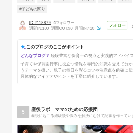
#子どもの関り
2118879
4
保育園プール『ラッシュガー
週間IN:
100
週間OUT:
90
月間IN:
410
ド』は必要？皆着てるの？保育
士の回答！0歳1歳2歳3歳4歳5
65日前
歳児
このブログのここがポイント
経験豊富な保育士の視点と実践的アドバイ
子育てや保育園行事に役立つ情報を専門的知識を交えて分か
うテーマを扱い、親子の毎日を彩るコツや注意点を的確に伝
具体的なアイデアやヒントを丁寧に紹介しています。
産後ラボ ママのための応援団
5
産後に起こる経験談や悩みを解決にむけて記事を作ってい