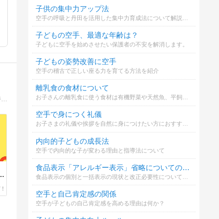
子供の集中力アップ法
空手の呼吸と丹田を活用した集中力育成法について解説します。
子どもの空手、最適な年齢は？
子どもに空手を始めさせたい保護者の不安を解消します。
子どもの姿勢改善に空手
空手の稽古で正しい座る力を育てる方法を紹介
離乳食の食材について
お子さんの離乳食に使う食材は有機野菜や天然魚、平飼い卵などこだわっていますか？※私はこだわって選んでいるのですがなんせお高い、、、家計を圧迫しています(´;ω;｀)
子育てや育児に疲れた、悩み、イライラ、不安。保育士と子育ての経験から分かった事！親の関わり方で子どもは変わる！少しでも気持ちが楽に！おすすめ情報なども発信しています。子育てを笑顔と共に。
空手で身につく礼儀
お子さまの礼儀や挨拶を自然に身につけたい方におすすめ。
内向的子どもの成長法
空手で内向的な子が変わる理由と指導法について
食品表示「アレルギー表示」省略についての意見
う
食品表示の個別と一括表示の現状と改正必要性についてどう思いますか
空手と自己肯定感の関係
空手が子どもの自己肯定感を高める理由は何か？