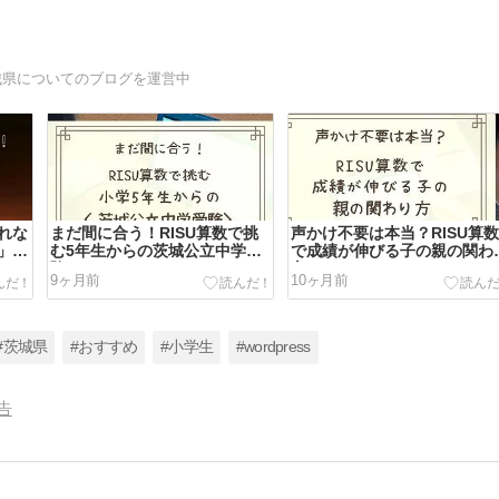
城県についてのブログを運営中
れな
まだ間に合う！RISU算数で挑
声かけ不要は本当？RISU算
」の
む5年生からの茨城公立中学受
で成績が伸びる子の親の関わ
験
方
9ヶ月前
10ヶ月前
#茨城県
#おすすめ
#小学生
#wordpress
告