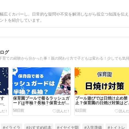
幅広くカバーし、日常的な疑問や不安を解消しながら役立つ知識を伝え
ントを紹介しています。
ブログ
おす
保育園プールで着るラッシュガ
プール遊びでは日焼け止め禁
・2
ードは半袖？長袖？保育士が伝
止？保育園の日焼け対策はど
保育
える選び方と注意点
なってるの？
58日前
61日前
#イライラ
#おすすめ絵本
#イヤイヤ期
#入学準備
#トイトレ