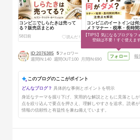
コンビニでしらたきは売って
コンビニのイートインは何
る？販売店まとめ
メ？マナー・税率・長時間
の注意点を解説
【TIPS】気になるブログをフォ
58日前
3ヶ月前
登録は不要！すぐ使えま
2076385
5
報
週間IN:
140
週間OUT:
100
月間IN:
690
このブログのここがポイント
コミュニケーションを「図る」
具体的な事例とポイントを明示
とは？「取る」との違いと正し
い使い分けを解説
7ヶ月前
身近なテーマを掘り下げ、実用的な解説とともに見落としが
点を絞り込んで要点を押さえ、理解しやすさを追求。読者が
情報の信頼性と有益性を兼ね備えています。