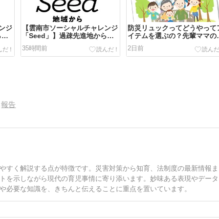
ンジ
【雲南市ソーシャルチャレンジ
防災リュックってどうやって
ら
「Seed」】過疎先進地から
イテムを選ぶの？先輩ママの
たな
「次の100年」をつくる新たな
見も参考に
35時間前
2日前
？
起業家支援プログラムとは？
報告
やすく解説する点が特徴です。災害対策から知育、法制度の最新情報ま
トを示しながら現代の育児事情に寄り添います。妙味ある表現やデータ
や必要な知識を、きちんと伝えることに重点を置いています。