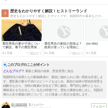
歴史をわかりやすく解説！ヒストリーランド
3
歴史をわかりやすく解説したサイトです。戦国時代や幕末などの日本史、三国志などの中国史やローマ史といった世界史、歴史人物の情報や歴史に関する雑学などを解説します
豊臣秀長の妻や子供につい
豊臣秀吉の家紋の意味は？
(no title)
て解説。養子の豊臣秀保と
政府が使っている理由につ
は？
いて！
4ヶ月前
4ヶ月前
4ヶ月前
このブログのここがポイント
家族と家紋の由来、歴史背景に焦点
戦国時代の名将たちの家族構成や、家紋に秘められた深い意味を詳述しま
す。豊臣家の妻や子供のエピソードをはじめ、家紋の由来や歴史的背景を
紐解きながら、当時の権威や文化を丁寧に解説。専門的な資料とともに、
興味深さを引き出している点が特徴です。歴史の裏側を映し出し、戦国武
将の人生や家族の絆について、ひと味違った視点を提供します。
1826330
1