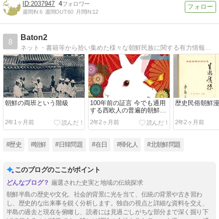
2037947
4
週間IN:
6
週間OUT:
60
月間IN:
12
Baton2
8
ネット・書籍等から拾い集めた様々な朝鮮民族に関する有力情報を収集してます。
朝鮮の両班という階級
100年前の証言 今でも通用
歴史民俗朝鮮
する西欧人の普遍的朝鮮分
析・・・
2年1ヶ月前
2年2ヶ月前
2年2ヶ月前
#歴史
#朝鮮
#日韓問題
#在日
#帰化人
#北朝鮮問題
このブログのここがポイント
厳選された史実と地域の伝統探求
朝鮮半島の歴史や文化、社会的背景に光を当て、伝統の背景や古き習わ
し、歴史的な出来事を鋭く分析します。独自の視点と詳細な資料を交え、
半島の過去と現在を俯瞰し、読者には見過ごしがちな部分まで深く掘り下