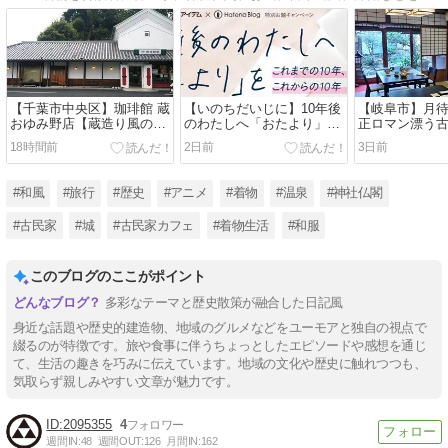
【千葉市中央区】珈琲館 蔵
【いのちだいじに】10年後
【岐阜市】月
おゆみ野店【蔵造り風のカ
のわたしへ「おたより」
正ロマン漂う
フェ】
【着物や古民家】
ェ】
18時間前
2日前
3日前
#和風
#旅行
#歴史
#アニメ
#着物
#温泉
#神社仏閣
#古民家
#城
#古民家カフェ
#着物生活
#和服
このブログのここがポイント
多彩なテーマと歴史散策が融合した日記風
身近な話題や歴史的建造物、地域のグルメなどをユーモアと独自の視点で
綴るのが特徴です。旅や食事に伴うちょっとしたエピソードや感想を通じ
て、生活の趣きを巧みに伝えています。地域の文化や歴史に触れつつも、
気取らず親しみやすい文章が魅力です。
2095355
4
週間IN:
48
週間OUT:
126
月間IN:
162