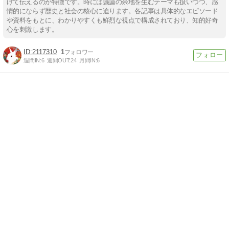
げて伝えるのが特徴です。時には議論の余地を生むテーマも扱いつつ、感
情的にならず歴史と社会の核心に迫ります。各記事は具体的なエピソード
や資料をもとに、わかりやすくも鮮烈な視点で構成されており、知的好奇
心を刺激します。
2117310
1
週間IN:
6
週間OUT:
24
月間IN:
6