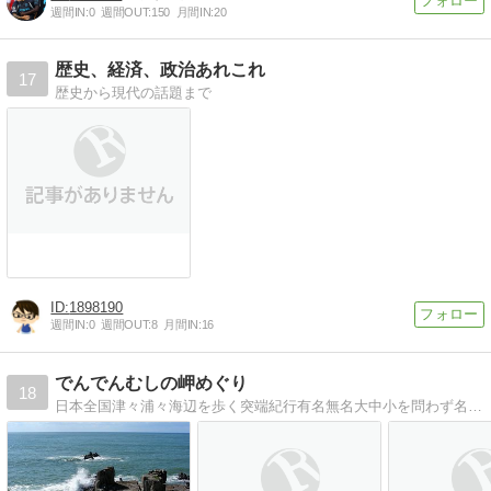
週間IN:
0
週間OUT:
150
月間IN:
20
歴史、経済、政治あれこれ
17
歴史から現代の話題まで
1898190
週間IN:
0
週間OUT:
8
月間IN:
16
でんでんむしの岬めぐり
18
日本全国津々浦々海辺を歩く突端紀行有名無名大中小を問わず名前のついた岬をすべてめぐろうという自称岬評論家