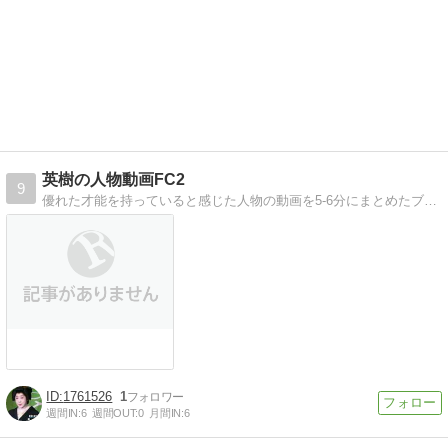
英樹の人物動画FC2
9
優れた才能を持っていると感じた人物の動画を5-6分にまとめたブログ。 日記もまじえてyoutubeで。
1761526
1
週間IN:
6
週間OUT:
0
月間IN:
6