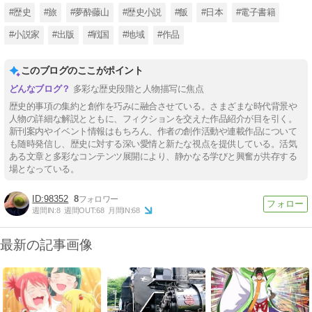
#歴史
#旅
#夢酔藤山
#歴史小説
#飯
#日本
#電子書籍
#小説家
#出版
#戦国
#地域
#作品
このブログのここがポイント
多彩な歴史段階と人物描写に焦点
歴史的事項の集約と創作を巧みに融合させている。さまざまな時代背景や
人物の詳細な解説とともに、フィクションを交えた作品紹介が目を引く。
新刊案内やイベント情報はもちろん、作者の創作活動や連載作品について
も随時発信し、歴史に対する深い愛情と新たな視点を提供している。活気
ある文章と多彩なコンテンツ展開により、静かなる学びと興奮が共存する
場となっている。
98352
8
週間IN:
8
週間OUT:
68
月間IN:
68
最新の記事画像