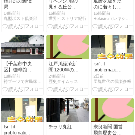
軽井沢の郵便
リベンジ:港の
還暦を迎えた
局
見える丘公園
のに若々しく
[ラスト]☆横浜
見える芸能人
14時間前
16時間前
16時間前
丸型ポスト倶楽部
世界ヒストリア紀行
Rekisiru（レキシル）
with次女2026
TOP30
夏⑦
【千葉市中央
江戸川経済新
Isn’t it
区】珈琲館 蔵
聞 1200年の歴
problematic
おゆみ野店
史を持つ證大
that Amazon
18時間前
24時間前
2日前
袴ブーツで古民家ぐらし（仮）
歴史タイムッス
団塊世代の我楽多帳
【蔵造り風の
寺
has “leave at
カフェ】
door” as the
default setting?
Isn’t it
チラリ丸紅
奈良新聞 国営
problematic
飛鳥歴史公園