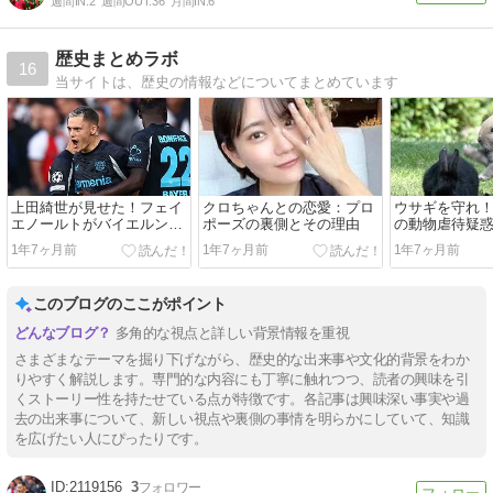
週間IN:
2
週間OUT:
36
月間IN:
6
歴史まとめラボ
16
当サイトは、歴史の情報などについてまとめています
上田綺世が見せた！フェイ
クロちゃんとの恋愛：プロ
ウサギを守れ
エノールトがバイエルンを
ポーズの裏側とその理由
の動物虐待疑
破った歴史的瞬間
る
1年7ヶ月前
1年7ヶ月前
1年7ヶ月前
このブログのここがポイント
多角的な視点と詳しい背景情報を重視
さまざまなテーマを掘り下げながら、歴史的な出来事や文化的背景をわか
りやすく解説します。専門的な内容にも丁寧に触れつつ、読者の興味を引
くストーリー性を持たせている点が特徴です。各記事は興味深い事実や過
去の出来事について、新しい視点や裏側の事情を明らかにしていて、知識
を広げたい人にぴったりです。
2119156
3