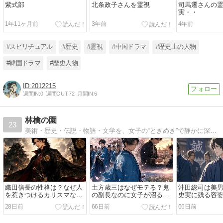
紫式部
北条政子さんを霊視
司馬遷さんの
実・・
1年11ヶ月前
3年前
4年前
#スピリチュアル
#歴史
#霊視
#中国ドラマ
#歴史上の人物
#韓国ドラマ
#歴史人物
2012215
週間IN:
0
週間OUT:
72
月間IN:
6
林檎の園
23
美術・歴史・伝説・物語・文学を、女子の“ときめき”で静かに深掘り。気軽に覗いてください！
織田信長の性格は？なぜ人
土方歳三はなぜモテる？鬼
沖田総司は美
を惹きつけるカリスマなの
の副長なのに女子が沼る5
史実に残る容姿
か
つの理由
説”の理由
28日前
66日前
66日前