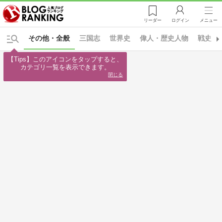
リーダー
ログイン
メニュー
その他・全般
三国志
世界史
偉人・歴史人物
戦史
【Tips】このアイコンをタップすると、

カテゴリ一覧を表示できます。
閉じる