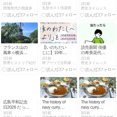
that Amazon
「祝 世界遺産
2日前
2日前
2日前
丸型ポスト倶楽部
団塊世代の我楽多（がらくた）帳
歴史タイムッス
has “leave at
登録 女帝コー
door” as the
ヒーと四神ソ
default setting?
フト はじめま
した！」
フランス山の
【いのちだい
読売新聞 俳優
風車☆横浜
じに】10年後
の寿美花代さ
with次女2026
のわたしへ
ん死去、９４
2日前
2日前
2日前
世界ヒストリア紀行
袴ブーツで古民家ぐらし（仮）
歴史タイムッス
夏➅
「おたより」
歳…元宝塚ト
【着物や古民
ップスター・
家】
夫の高島忠夫
さんと料理番
組「ごちそ
広島平和記念
The history of
The history of
日2026 だった
navy curry.
navy curry.
のですが。
Also, ways to
Also, ways to
3日前
3日前
3日前