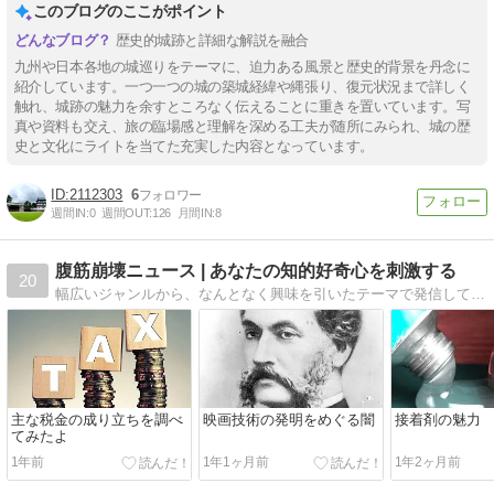
このブログのここがポイント
歴史的城跡と詳細な解説を融合
九州や日本各地の城巡りをテーマに、迫力ある風景と歴史的背景を丹念に
紹介しています。一つ一つの城の築城経緯や縄張り、復元状況まで詳しく
触れ、城跡の魅力を余すところなく伝えることに重きを置いています。写
真や資料も交え、旅の臨場感と理解を深める工夫が随所にみられ、城の歴
史と文化にライトを当てた充実した内容となっています。
2112303
6
週間IN:
0
週間OUT:
126
月間IN:
8
腹筋崩壊ニュース | あなたの知的好奇心を刺激する
20
幅広いジャンルから、なんとなく興味を引いたテーマで発信しています。
主な税金の成り立ちを調べ
映画技術の発明をめぐる闇
接着剤の魅力
てみたよ
1年前
1年1ヶ月前
1年2ヶ月前