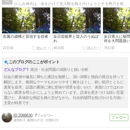
11
ひふみ神示は、金をかけて先入観を植え付けようとする勢力を称賛などしてません。「神で食うて行くことならん」ともあります。岩戸閉めは幕末が4度目とか敗戦が5度目とかではなく神武天皇が4度目、仏魔渡来が5度目。虚心坦懐
右翼の虚構と盲信する信者
反日芸能界と芸人のうぬぼ
反日害人に疑
れ
何を大問題扱
22日前
46日前
76日前
このブログのここがポイント
政治・社会問題の深掘りと鋭い分析
社会の裏側や偏見に満ちた通説を観察し、深い洞察と独自の視点を持って
解説します。複雑なテーマもわかりやすく解きほぐし、鋭い批評とともに
真実を追求。話題の裏側に潜む意味や背景を追いかけ、表面だけではわか
らない真実を明らかにしようと努めています。読者を惹きつける鋭い言葉
選びと、具体的な例証を織り交ぜながら、社会的疑問を投げかける力強い
文章が特長です。
2088630
7
週間IN:
5
週間OUT:
22
月間IN:
23