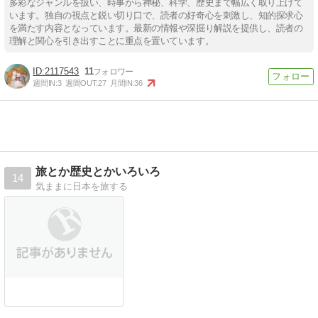
多彩なジャンルを扱い、時事から神秘、科学、歴史まで幅広く取り上げて
います。独自の視点と鋭い切り口で、読者の好奇心を刺激し、知的探求心
を満たす内容となっています。最新の情報や深掘り解説を提供し、読者の
理解と関心を引き出すことに重点を置いています。
2117543
11
週間IN:
3
週間OUT:
27
月間IN:
36
旅とか歴史とかいろいろ
14
気ままに日本を旅する