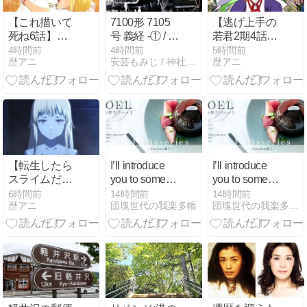
【これ描いて
7100形 7105
【逃げ上手の
死ね6話】漫
号 義経 -① / 京
若君2期4話】
画家と編集者
都鉄道博物館
実写演出連発
4時間前
4時間前
5時間前
歴アニ
安芸もみじ / 神社と電車と自転車と
歴アニ
の10年間に反
に賛否「作画
響「創作のリ
は綺麗なの
アルが刺さ
に…」
る」
【転生したら
I’ll introduce
I’ll introduce
スライムだっ
you to some
you to some
た件4期17
truly delicious
truly delicious
6時間前
14時間前
14時間前
歴アニ
団塊世代の我楽多帳
団塊世代の我楽多（がらくた）帳
話】ギィまで
cake shops
cake shops
登場して大混
and bakeries
and bakeries
戦www「ここ
in Takatsuki
in Takatsuki
で終わるのか
City!
City!
よ」「スーパ
ー悪魔大戦く
る？」と視聴
者騒然