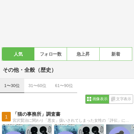
人気
フォロー数
急上昇
新着
その他・全般（歴史）
1〜30位
31〜60位
61〜90位
画像表示
文字表示
「猫の事務所」調査書
1
宮沢賢治に関わり「悪女」扱いされてしまった女性の「評伝」に対する意見や感想を気ままに綴っています。