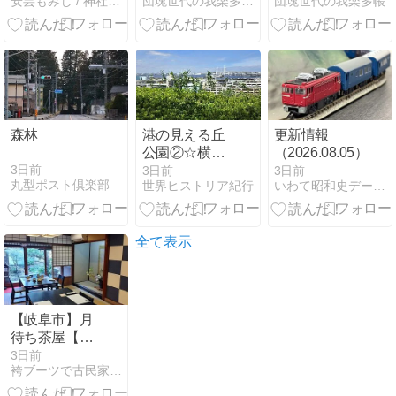
安芸もみじ / 神社と電車と自転車と
団塊世代の我楽多（がらくた）帳
団塊世代の我楽多帳
prevent losing
prevent losing
track of the
track of the
days of the
days of the
week after
week after
complete
complete
retirement.
retirement.
森林
港の見える丘
更新情報
公園②☆横浜
（2026.08.05）
with次女2026
3日前
3日前
3日前
丸型ポスト倶楽部
世界ヒストリア紀行
いわて昭和史データベース - 岩手県の昭和史について
夏⑤
全て表示
【岐阜市】月
待ち茶屋【大
正ロマン漂う
3日前
袴ブーツで古民家ぐらし（仮）
古民家カフ
ェ】