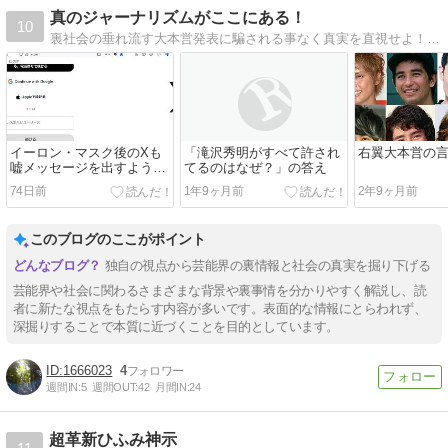
真のジャーナリズムがここにある！
10
裏社会の垂れ流す大本営発表に騙される事なく真実を直視せよ！社会全体の実際の仕組みを教えます。 三千年の歴史からも解き明かします。
イーロン・マスク後のXも
「滝沢秀明がすべて許され
右翼大本営の
嘘メッセージを出すように
てるのはなぜ？」の答え
なった
74日前
1年9ヶ月前
2年9ヶ月前
このブログのここがポイント
独自の視点から芸能界の裏情報と社会の真実を掘り下げる
芸能界や社会に関わるさまざまな背景や裏事情を分かりやすく解説し、読
者に新たな視点をもたらす内容が多いです。表面的な情報にとらわれず、
深掘りすることで本質に近づくことを目的としています。
1666023
4
週間IN:
5
週間OUT:
42
月間IN:
24
超革新ひふみ神示