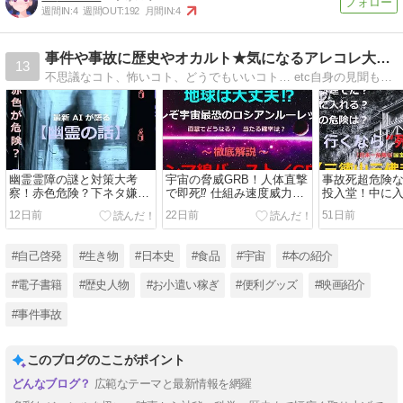
週間IN:
4
週間OUT:
192
月間IN:
4
事件や事故に歴史やオカルト★気になるアレコレ大解剖！
13
不思議なコト、怖いコト、どうでもいいコト… etc自身の見聞も深めつつ、宇宙の果てから身近なコトまで好奇心くすぐる幅広い情報をお届けできればと思います。さり気なアフィリンクとともに（笑）
幽霊霊障の謎と対策大考
宇宙の脅威GRB！人体直撃
事故死超危険
察！赤色危険？下ネタ嫌
で即死⁉ 仕組み速度威力や
投入堂！中に
い？実際いる？電話も掛け
地球に当たる確率は？
だけ？見える
12日前
22日前
51日前
てくる？👻
#自己啓発
#生き物
#日本史
#食品
#宇宙
#本の紹介
#電子書籍
#歴史人物
#お小遣い稼ぎ
#便利グッズ
#映画紹介
#事件事故
このブログのここがポイント
広範なテーマと最新情報を網羅