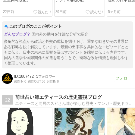
皇室典範改正。
アジアの防波堤。
運命の日米首
22日前
39日前
5ヶ月前
このブログのここがポイント
国内外の動向を詳細な分析で紹介
多角的な視点から政治と外交の現状を掘り下げ、重要な動きやその背景に
ある戦略を鋭く解説しています。最新の出来事を具体的なエピソードとと
もに伝え、日本の未来に影響を及ぼすポイントを端的に伝える内容です。
国内の選挙や国際関係の変遷を追うことで、複雑な政治情勢も理解しやす
く整理しています。
1807472
5
週間IN:
0
週間OUT:
36
月間IN:
8
前世占い師エティースの歴史霊視ブログ
22
エティースと同居のスピさん達が楽しむ歴史・マンガ・歴史ドラマ、心霊がテーマのブログです。