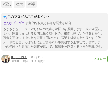
#歴史
#教養
#雑学
このブログのここがポイント
多角的な視点と詳細な調査を融合
さまざまなテーマに対し独自の観点と深掘りを展開します。政治や歴史、
文化、宗教にまつわる疑問に鋭く切り込み、根拠に基づいた情報を提供。
読者を惹きつける鋭敏な表現を用いつつ、背景や経緯をわかりやすく伝
え、単なる言いっぱなしにとどまらない事実追求を追求しています。テー
マの多彩さと徹底した調査が魅力で、知識欲を刺激する内容が満載です。
2131900
10
週間IN:
0
週間OUT:
68
月間IN:
8