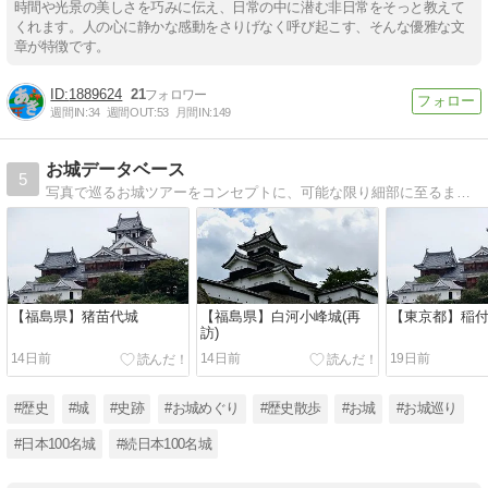
時間や光景の美しさを巧みに伝え、日常の中に潜む非日常をそっと教えて
くれます。人の心に静かな感動をさりげなく呼び起こす、そんな優雅な文
章が特徴です。
1889624
21
週間IN:
34
週間OUT:
53
月間IN:
149
お城データベース
5
写真で巡るお城ツアーをコンセプトに、可能な限り細部に至るまで城を巡っています。写真は一眼レフで撮影。その時のリアルを届けます。
【福島県】猪苗代城
【福島県】白河小峰城(再
【東京都】稲
訪)
14日前
14日前
19日前
#歴史
#城
#史跡
#お城めぐり
#歴史散歩
#お城
#お城巡り
#日本100名城
#続日本100名城