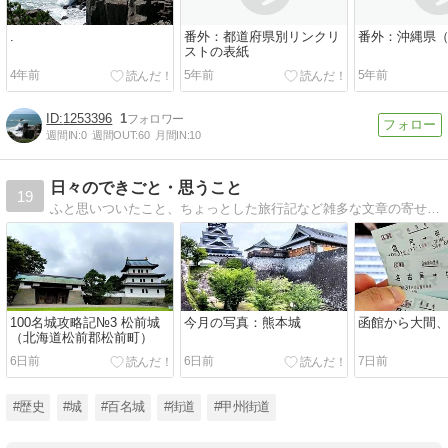
.
番外：都道府県別リンクリ
番外：沖縄県（
ストの表紙
4年前
5年前
5年前
1253396
1
週間IN:
0
週間OUT:
60
月間IN:
10
日々のできごと・思うこと
19
ふと思いついたこと、ちょっとした旅行記など雑多な文章の寄せ集めです。歴史好き・旅好きの管理者YAGOPINによる歴史と旅のサイト「YAGOPIN雑録」の一部を構成しています。
100名城攻略記№3 松前城
今月の写真：熊本城
函館から大間
（北海道松前郡松前町）
6日前
6日前
7日前
#歴史
#城
#百名城
#街道
#甲州街道