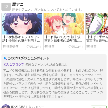
歴アニ
12
歴史やアニメ、ガンダムについてまとめています。
【乙女怪獣キャラメリゼ6
【これ描いて死ね6話】漫
【逃げ上手の若
話】怪獣化の謎が判明？ラ
画家と編集者の10年間に反
実写演出連発
イリーの正体にも注目集ま
響「創作のリアルが刺さ
は綺麗なのに
3時間20分前
4時間前
5時間前
る
る」
このブログのここがポイント
多彩なジャンルと絶妙な表現力
アニメや映像表現における多彩な側面を鋭く分析し、独自の視点でひも解
きます。作品の魅力や演出の妙味を的確に捉え、キャラクターやストーリ
ーの裏側に潜む工夫や工夫を見逃さず紹介します。時にギャグやシリアス
を絶妙なバランスで融合させ、新たな評価軸を提示。映像の美しさやクリ
エイターのこだわりを評価しつつも、独特な展開や演出が生み出す新しい
視点を提案します。多角的な視点で作品の奥深さに迫ることで、アニメの
世界観と作り手の技に感動を呼び起こします。
2123851
3