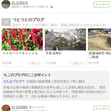
2130576
週間IN:
3
週間OUT:
5
月間IN:
16
つとつとのブログ
15
訪れたスポットや穴場のご紹介。現在は地元からなかなか出られず、近場の紹介になっています。歴史系や地理系が好きなこともあって、所縁や歴史について触れています。雑記は自分の備忘録にもなっているので、長く面倒なものになっています。悪しからず。。
ストロベリーキャンドル
宇多須神社
鳥越城跡② 雑
二曲城
62日前
7ヶ月前
9ヶ月前
このブログのここがポイント
古城跡の最新情報と歴史背景を丁寧に解説
各地の山城や城跡の整備状況や史料を基にした詳細な解説を提供し、歴史
的価値や現状の変遷を魅力的に伝える内容です。関連資料の比較や地元の
史跡紹介を通じて、訪れる価値や興味を引き出します。
2110983
6