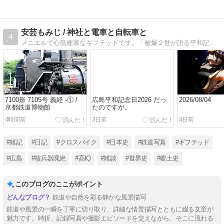
安芸もみじ / 神社と電車と自転車と
4
メニエルで心筋梗塞なギフテッドです。「被爆２世が語る平和記念日と世界史」のためのブログなのですが、それでは年に数日の更新に陥ってしまうので。日頃は鉄道や日記で雑談をUPしつつ、気分がノッてる日には郷土史や歴史関係をユルく語っています。
7100形 7105号 義経 -① /
広島平和記念日2026 だっ
2026/08/04
京都鉄道博物館
たのですが。
4時間前
3日前
4日前
#雑記
#日記
#クロスバイク
#日本史
#鉄道写真
#ギフテッド
#広島
#核兵器廃絶
#高IQ
#雑談
#世界史
#郷土史
このブログのここがポイント
鉄道や自然を彩る静かな風景描写
鉄道や風景の一瞬を丁寧に切り取り、詳細な情景描写とともに綴る文章が
魅力です。時折、記録写真や撮影エピソードを交えながら、そこに流れる