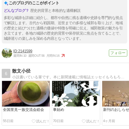
このブログのここがポイント
歴史的背景と本格的な遺構解説
多彩な城跡を詳細に紹介し、都市や自然に残る遺構や史跡を専門的な視点
で解説します。古代から戦国期、近世までの多様な城郭を取り上げ、地域
の歴史と結びつけた遺構の価値や特徴を明確に伝え、城郭散策の魅力を引
き立てます。各地の城跡の歴史的背景や保存状況に焦点を当てることで、
城跡巡りの楽しみを深める内容となっています。
2141599
週間IN:
10
週間OUT:
56
月間IN:
16
散文小径
6
小説書いている輩です。本に新聞連載に情報誌エッセイもろもろ、汗かきながら感謝です。
全国里見一族交流会総会
事始め
新刊のおしら
55日前
70日前
4ヶ月前