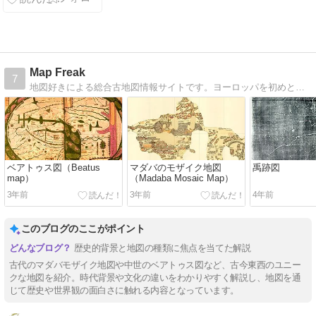
Map Freak
7
地図好きによる総合古地図情報サイトです。ヨーロッパを初めとする古地図の紹介や地図関連の情報発信を行っています。
ベアトゥス図（Beatus
マダバのモザイク地図
禹跡図
map）
（Madaba Mosaic Map）
3年前
3年前
4年前
このブログのここがポイント
歴史的背景と地図の種類に焦点を当てた解説
古代のマダバモザイク地図や中世のベアトゥス図など、古今東西のユニー
クな地図を紹介。時代背景や文化の違いをわかりやすく解説し、地図を通
じて歴史や世界観の面白さに触れる内容となっています。