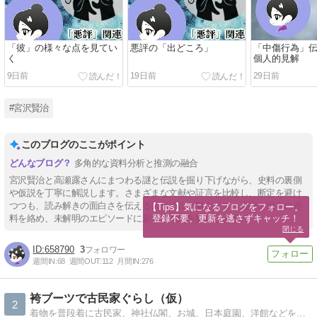
「彼」の様々な点を見てい
悪評の「出どころ」
「中傷行為」
く
個人的見解
9日前
19日前
29日前
#宮沢賢治
このブログのここがポイント
多角的な資料分析と推測の融合
宮沢賢治と高瀬露さんにまつわる謎と伝説を掘り下げながら、史料の裏側
や仮説を丁寧に解説します。さまざまな文献や証言を比較し、断定を避け
つつも、読み解きの面白さを伝えるスタイルが魅力です。過去と現在の資
【Tips】気になるブログをフォロー。

登録不要。更新を逃さずキャッチ！
料を絡め、未解明のエピソードに新たな視座を提供します。
閉じる
658790
3
週間IN:
68
週間OUT:
112
月間IN:
276
袴ブーツで古民家ぐらし（仮）
2
着物を普段着に古民家、神社仏閣、お城、日本庭園、洋館などをフラフラしている社畜