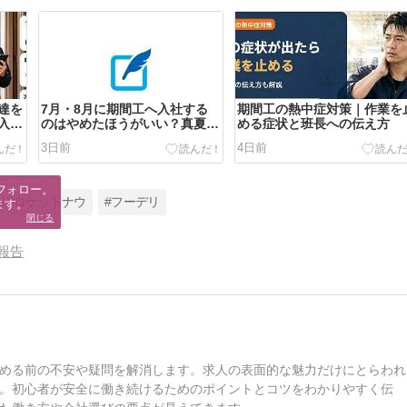
達を
7月・8月に期間工へ入社する
期間工の熱中症対策｜作業を
入に
のはやめたほうがいい？真夏入
める症状と班長への伝え方
社の注意点
3日前
4日前
フォロー。

#ロケットナウ
#フーデリ
ます。
閉じる
報告
める前の不安や疑問を解消します。求人の表面的な魅力だけにとらわれ
。初心者が安全に働き続けるためのポイントとコツをわかりやすく伝