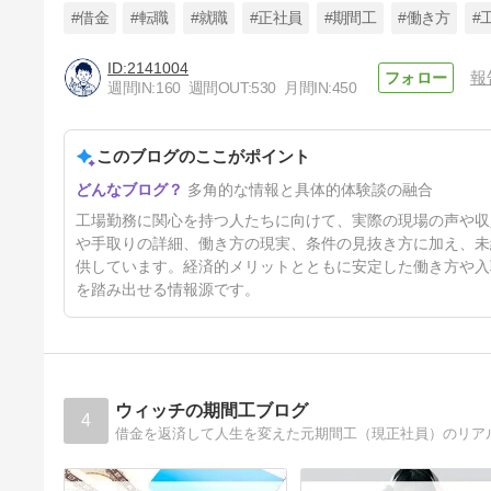
#借金
#転職
#就職
#正社員
#期間工
#働き方
#
2141004
報
週間IN:
160
週間OUT:
530
月間IN:
450
三菱自動車（水島製作所）【無
期雇用派遣】未経験から月収
34万円以上可能！寮費無料の
このブログのここがポイント
10日前
求人を徹底解説
多角的な情報と具体的体験談の融合
工場勤務に関心を持つ人たちに向けて、実際の現場の声や収入の実
や手取りの詳細、働き方の現実、条件の見抜き方に加え、未
供しています。経済的メリットとともに安定した働き方や入
を踏み出せる情報源です。
ウィッチの期間工ブログ
4
借金を返済して人生を変えた元期間工（現正社員）のリア