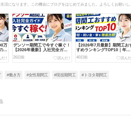
はじめてまして！まこです。今回が2
00万
デンソー期間工で今すぐ稼ぐ！
【2026年7月最新】期間工お
の稼
【2026年最新】入社完全ガイ
すめランキングTOP10｜年
ド｜年収500万・正社員登用実
収・祝い金・寮を徹底比較
26日前
40日前
績多数
（12メーカー完全対応版）
グ
#働き方
#女性期間工
#現役期間工
#トヨタ期間工
告