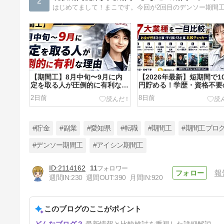
2
【期間工】8月中旬〜9月に内
【2026年最新】短期間で1
定を取る人が圧倒的に有利な理
円貯める！学歴・資格不要
由｜年末稼ぎを最大化する黄金
げる仕事7選を徹底比較
2日前
8日前
タイミング
#貯金
#副業
#愛知県
#転職
#期間工
#期間工ブロ
#デンソー期間工
#アイシン期間工
2114162
11
報
【3年で1000万貯める】期間工
週間IN:
230
週間OUT:
390
月間IN:
920
のリアルな貯金額シミュレーシ
ョン！車体・部品・生活スタイ
53日前
ル別の限界収支を徹底比較
このブログのここがポイント
最新情報と比較検討を重視した詳細解説