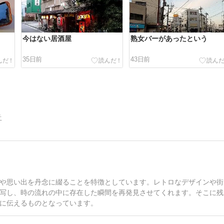
今はない居酒屋
熟女バーがあったという
35日前
43日前
告
や思い出を丹念に綴ることを特徴としています。レトロなデザインや街
写し、時の流れの中に存在した瞬間を再発見させてくれます。そこに残
に伝えるものとなっています。