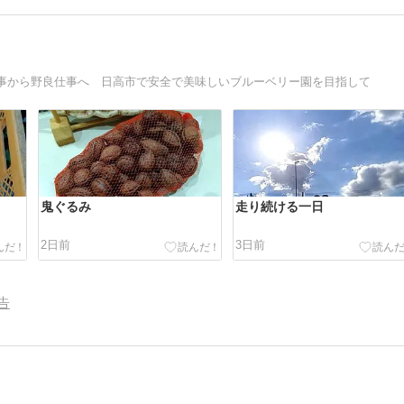
事から野良仕事へ 日高市で安全で美味しいブルーベリー園を目指して
鬼ぐるみ
走り続ける一日
2日前
3日前
告