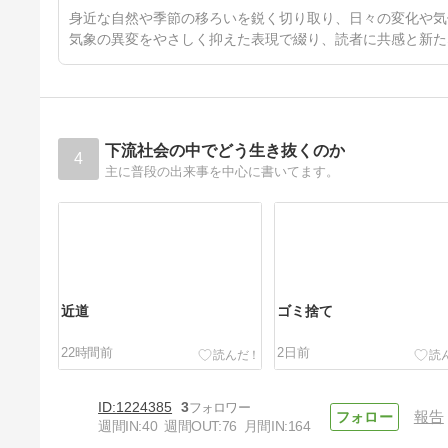
4日前
身近な自然や季節の移ろいを鋭く切り取り、日々の変化や気
気象の異変をやさしく抑えた表現で綴り、読者に共感と新た
下流社会の中でどう生き抜くのか
4
主に普段の出来事を中心に書いてます。
近道
ゴミ捨て
22時間前
2日前
1224385
3
報告
週間IN:
40
週間OUT:
76
月間IN:
164