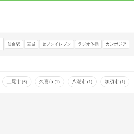
検索
仙台駅
宮城
セブンイレブン
ラジオ体操
カンボジア
上尾市
久喜市
八潮市
加須市
6
1
1
1