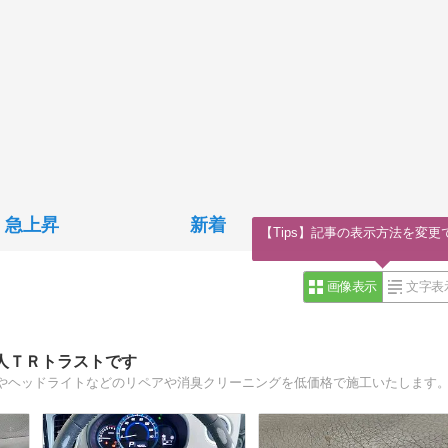
急上昇
新着
【Tips】記事の表示方法を変更
画像表示
文字表
人ＴＲトラストです
やヘッドライトなどのリペアや消臭クリーニングを低価格で施工いたします