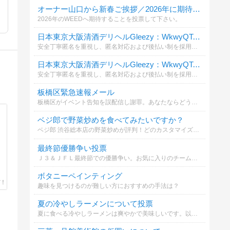
オーナー山口から新春ご挨拶／2026年に期待すること
2026年のWEEDへ期待することを投票して下さい。
日本東京大阪清酒デリヘルGleezy：WkwyQToZN
安全丁寧匿名を重視し、匿名対応および後払い制を採用しています。東京23区大阪市内 → 当日派遣OK。ホテル／自宅の両方に対応、厳密な秘密保持。Telegram：@top7340/ Gleezy ォーラム： tokyosake520.com
日本東京大阪清酒デリヘルGleezy：WkwyQToZN
安全丁寧匿名を重視し、匿名対応および後払い制を採用しています。東京23区大阪市内 → 当日派遣OK。ホテル／自宅の両方に対応、厳密な秘密保持。Telegram：@top7340/ Gleezy ォーラム： tokyosake520.com
板橋区緊急速報メール
板橋区がイベント告知を誤配信し謝罪。あなたならどう思う？
ベジ郎で野菜炒めを食べてみたいですか？
ベジ郎 渋谷総本店の野菜炒めが評判！どのカスタマイズが気になりますか？
最終節優勝争い投票
Ｊ３＆ＪＦＬ最終節での優勝争い。お気に入りのチームは？
ボタニーペインティング
趣味を見つけるのが難しい方におすすめの手法は？
夏の冷やしラーメンについて投票
夏に食べる冷やしラーメンは爽やかで美味しいです。以下のどれが一番気になりますか？