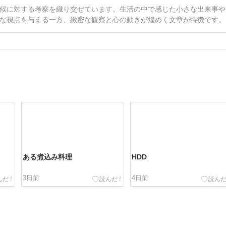
候に対する考察を織り交ぜています。生活の中で感じた小さな出来事や
な視点を与える一方、緻密な観察と心の動きが煌めく文章が特徴です。
ある煮込み料理
HDD
3日前
4日前