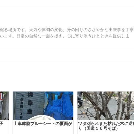
綴る場所です。天気や体調の変化、身の回りのささやかな出来事を丁寧
います。日常の自然な一面を捉え、心に寄り添うひとときを提供しま
子
山車庫脇ブルーシートの覆面が
ツタ刈られまた枯れた木に逆
り（国道１６号そば）