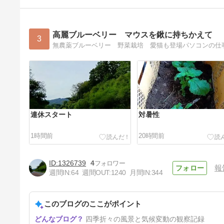
高麗ブルーベリー マウスを鍬に持ちかえて
3
無農薬ブルーベリー 野菜栽培 愛猫も登場パソコンの仕
連休スタート
対暑性
1時間前
20時間前
1326739
4
報
週間IN:
64
週間OUT:
1240
月間IN:
344
このブログのここがポイント
ラズベリー
四季折々の風景と気候変動の観察記録