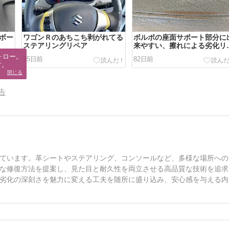
ュボー
ワゴンＲのあちこち剥がれてる
ボルボの座面サポート部分に
ステアリングリペア
来やすい、擦れによる劣化リ
ア
ロー。

55日前
82日前
す。
閉じる
告
ています。革シートやステアリング、コンソールなど、多様な場所への
な修復方法を提案し、見た目と耐久性を両立させる高品質な技術を追求
劣化の深刻さを魅力に変える工夫を随所に盛り込み、安心感を与える内