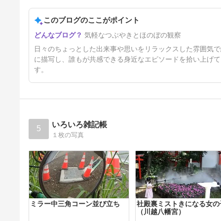
このブログのここがポイント
梅酒
気軽なつぶやきとほのぼの観察
5日前
日々のちょっとした出来事や思いをリラックスした雰囲気で
に描写し、誰もが共感できる身近なエピソードを拾い上げて
す。
いろいろ雑記帳
5
１枚の写真
ミラー中三角コーン並び立ち
社殿裏ミストきになる女の
（川越八幡宮）