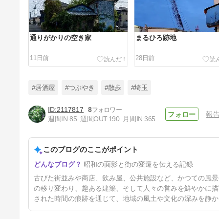
通りがかりの空き家
まるひろ跡地
11日前
28日前
#居酒屋
#つぶやき
#散歩
#埼玉
2117817
8
報
週間IN:
85
週間OUT:
190
月間IN:
365
空きビルになったのかな
このブログのここがポイント
51日前
昭和の面影と街の変遷を伝える記録
古びた街並みや商店、飲み屋、公共施設など、かつての風景
の移り変わり、趣ある建築、そして人々の営みを鮮やかに描
された時間の痕跡を通じて、地域の風土や文化の深みを静か