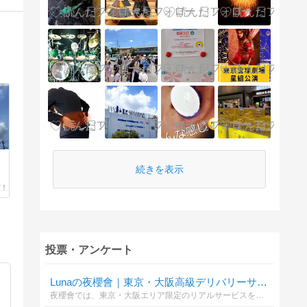
続きを表示
投票・アンケート
Lunaの夜櫻會｜東京・大阪高級デリバリーサービス Telegram：@av6777
夜櫻會では、東京・大阪エリア限定のリアルサービスをご提供しております。 実写写真確認可能・現金払い対応・振込不要・プライバシー厳守。 毎日新しいキャスト情報更新中。 Gleezy：jpv266 | Telegram：@av6777