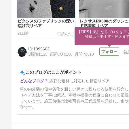
ピクシスのファブリックの深い
レクサスRX300のダッシ
焦げ穴リペア
ド粘着痕リペア
【TIPS】気になるブログをフォ
21日前
50日前
登録は不要！すぐ使えま
1395663
報
週間IN:
125
週間OUT:
160
月間IN:
510
このブログのここがポイント
レクサスのステアリング中央に
多彩な素材に対応した精密リペア
あるエンブレム内のリペア
4ヶ月前
車の内外装の傷や劣化を新しい輝きに甦らせる技術を紹介し
リペア方法を丁寧に解説。車種や損傷の程度に合わせて最適
しています。施工前後の比較写真や工程説明を詳述し、傷や
容です。