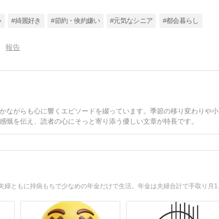
い
#綺麗好き
#節約・倹約嫌い
#元気なシニア
#都会暮らし
報告
かながらも心に響くエピソードを綴っています。季節の移り変わりや小
感慨を伝え、読者の心にそっと寄り添う優しい文章が特長です。
【大きな広告が出ないブログ】気がつけばブログ歴