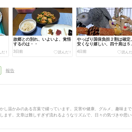
故郷との別れ、いよいよ、覚悟
やっぱり国保負担２割は確定
するのは・・
安くなり嬉しい、四十肩は５
月
3日前
4日前
報告
かし温かみのある言葉で綴っています。災害や健康、グルメ、趣味まで
します。文章は難しすぎず流れるようなリズムで、日々の気づきや思い