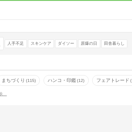
検索
人手不足
スキンケア
ダイソー
原爆の日
田舎暮らし
まちづくり
ハンコ・印鑑
フェアトレード
115
12
示…