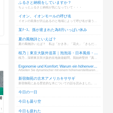
ふるさと納税をしていますか？
ちょっとふるさと納税が気になっていて・・・
イオン、イオンモールの呼び名
イオンの前身が沢山あるのと地域によって呼び名が違うことを知ったのでお聞きしたいです。記入漏れがあったらすみません(*_ _)՞՞この中にない場合はその他へお願い致します
某ﾅｰｽ、孫が産まれた為8月いっぱい休み
夏の風物詩といえば？
夏の風物詩いえば？ 私は「かき氷」「花火」「きもだめし」といったところです (^_^)v
桜乃｜東京大阪外送茶｜泡泡浴・日本風俗・上門服務LINE ID：3sk6 Tg： @Saku62 G
桜乃，深耕東京與大阪的在地旅遊顧問。我始終堅持『真實、透明、安全』的諮詢原則，致力於為每一位貴賓打造最純粹、高品質的深度日本在地體驗。不僅是資源的對接者，更是您旅途中的專業嚮導，讓每一刻都尊榮非凡。諮詢與合作請至：https://gleez
Ergonomie und Komfort: Warum ein höhenverstellbare
Arbeiten Sie dynamischer mit einem höhenverstellbaren Schreibtisch. Bewegung im Alltag wird unterstützt und Sicherheit g
新宿御苑の古木アメリカキササギ
新宿御苑にある歴史的な木についての話を読みました。あなたはこの木の魅力をどう感じますか？
今日の一日
前
今日も曇り空
今日も疲れた