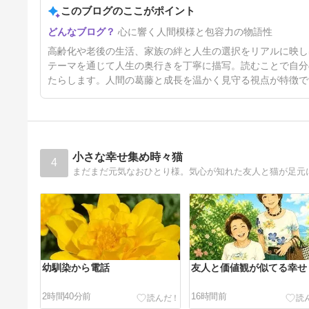
このブログのここがポイント
4日前
心に響く人間模様と包容力の物語性
高齢化や老後の生活、家族の絆と人生の選択をリアルに映し
テーマを通じて人生の奥行きを丁寧に描写。読むことで自分
たらします。人間の葛藤と成長を温かく見守る視点が特徴で
小さな幸せ集め時々猫
4
まだまだ元気なおひとり様。気心が知れた友人と猫が足元
幼馴染から電話
友人と価値観が似てる幸せ
2時間40分前
16時間前