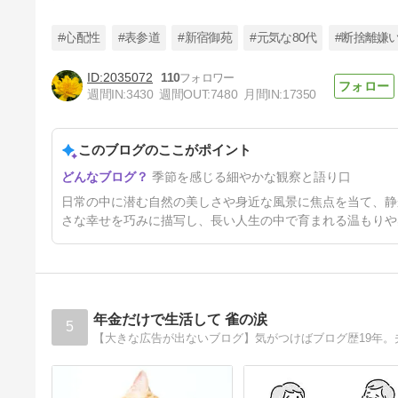
#心配性
#表参道
#新宿御苑
#元気な80代
#断捨離嫌
2035072
110
週間IN:
3430
週間OUT:
7480
月間IN:
17350
元気だったK子・心配なT子・
せともの市2026
このブログのここがポイント
2日前
季節を感じる細やかな観察と語り口
日常の中に潜む自然の美しさや身近な風景に焦点を当て、静
さな幸せを巧みに描写し、長い人生の中で育まれる温もりや
年金だけで生活して 雀の涙
5