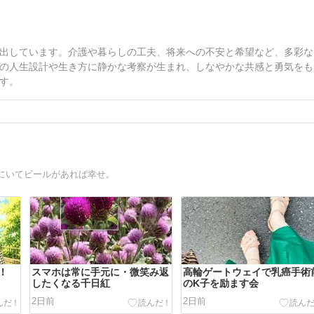
出しています。介護や暮らしの工夫、将来への不安と希望など、多彩な
の人生設計や生き方に静かな考察が生まれ、しなやかな共感と勇気をも
す。
にいてビールがあれば幸せ。
！
スマホは常に手元に・微笑み返
高輪ゲートウェイで乳癌手術
したくなる千日紅
のK子を励ます会
2日前
2日前