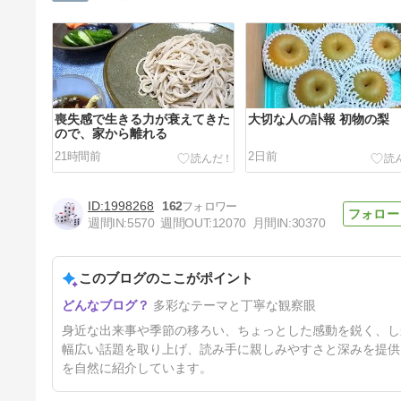
喪失感で生きる力が衰えてきた
大切な人の訃報 初物の梨
ので、家から離れる
21時間前
2日前
1998268
162
週間IN:
5570
週間OUT:
12070
月間IN:
30370
このブログのここがポイント
逃した花火 高齢者のボケ防止
多彩なテーマと丁寧な観察眼
の習いごと。
5日前
身近な出来事や季節の移ろい、ちょっとした感動を鋭く、し
幅広い話題を取り上げ、読み手に親しみやすさと深みを提供
を自然に紹介しています。