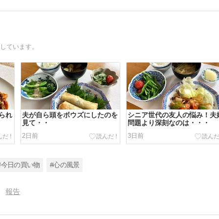
録しています。
られ
夫が自ら頭をボウズにしたのを
シニア世代の友人の悩み！夫
見て・・
問題より深刻なのは・・・
2日前
3日前
#今日の買い物
#心の風景
報告