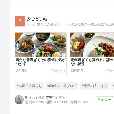
夕ごと手帖
3
60代、夫と二人暮らし。 日々の迷走風景や失速風景を記
当たり前過ぎてその価値に気が
定年過ぎても辞めるに辞め
つかず
ない状況
9時間前
32時間前
#夫婦二人暮らし
#60代シニアブログ
#今日の夕ごはん
2062012
296
週間IN:
3780
週間OUT:
9000
月間IN:
19240
私の弱さを突く夫の鋭い言葉を
聞き・・