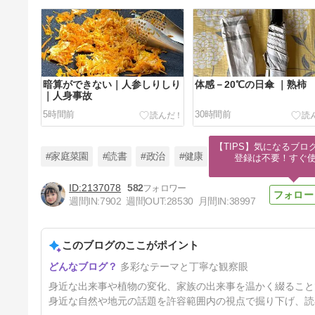
暗算ができない｜人参しりしり
体感－20℃の日傘 ｜熟柿
｜人身事故
5時間前
30時間前
【TIPS】気になるブロ
#家庭菜園
#読書
#政治
#健康
登録は不要！すぐ
2137078
582
週間IN:
7902
週間OUT:
28530
月間IN:
38997
食事は手抜き ｜もう年だから
このブログのここがポイント
4日前
多彩なテーマと丁寧な観察眼
身近な出来事や植物の変化、家族の出来事を温かく綴ること
身近な自然や地元の話題を許容範囲内の視点で掘り下げ、読