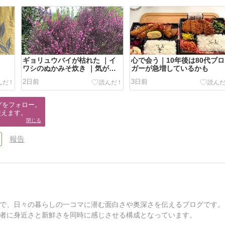
ギョリュウバイが枯れた ｜イ
心で会う｜10年後は80代ブロ
ワシのぬかみそ炊き ｜気が沈
ガーが急増しているかも
む
2日前
3日前
グをフォロー。

使えます。
閉じる
報告
で、日々の暮らしの一コマに潜む面白さや奥深さを伝えるブログです。
者に身近さと新鮮さを同時に感じさせる構成となっています。