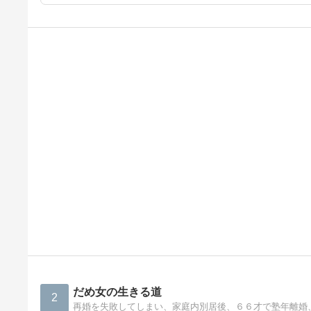
だめ女の生きる道
2
再婚を失敗してしまい、家庭内別居後、６６才で塾年離婚