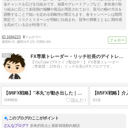
金チャンスを広げる仕組みです。抽選やグレードアップなど、参加者の取
り組みに応じて多段階の報酬や賞品が用意されており、取引の幅や方法を
調整することで狙いを定める戦略性が際立ちます。各キャンペーンは期間
限定で、リスクとリターンが明確に仕組まれ、競争の興奮とともに期待感
を高めている点が特徴です。
1694223
8
週間IN:
70
週間OUT:
170
月間IN:
320
5
FX専業トレーダー・リッチ社長のデイトレ・スキャルブログ
【YouTubeでFXライブ配信中！】 FX専業トレーダー
（専業歴：12年目）リッチ社長のFXブログです。
【8/6FX戦略】”本丸”が動き出した｜弱い米指標で利下げ寄りへ・金が4%急騰・明日はいよいよ雇用統計
26時間前
3日前
このブログのここがポイント
多角的視点と最新相場動向解説