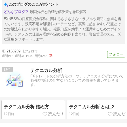
このブログのここがポイント
原因分析と的確な解決策を徹底解説
EXNESSの口座間資金移動に関するさまざまなトラブルや疑問に焦点を当
てています。残高不足や処理中のエラーなど、実際に起きやすい問題とそ
の対処法をわかりやすく解説。複数口座を効率よく運用するためのポイン
トや、システムの仕組み理解を深める内容も含まれ、資金管理のスムーズ
な運用をサポートします。
2138259
1
週間IN:
6
週間OUT:
144
月間IN:
48
18
テクニカル分析
FXトレードの分析方法の一つ、テクニカル分析について
勉強や検証の仕方などについての情報を書いていきま
す。
テクニカル分析 始め方
テクニカル分析 とは_2
12日前
12日前