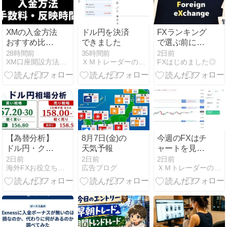
計
XMの入金方法
ドル円を決済
FXランキング
おすすめ比較
できました
で選ぶ前に｜
【2026年最
初心者が現金
28時間前
35時間前
2日前
XM口座開設方法・キャッシュバック・ボーナスキャンペーン
ＸＭトレーダーの海外ＦＸブログ
FXはじめました◎
新】手数料・
取引で確認す
反映時間と全
べき基準
8種の手順を
画面付きで解
説
【為替分析】
8月7日(金)の
今週のFXはチ
ドル円・クロ
天気予報
ャートを見て
ス円予想
るだけで終わ
2日前
2日前
2日前
海外FXお役立ちブログ
広告ブログ
ＸＭトレーダーの海外ＦＸブログ
（8/6）
りそう