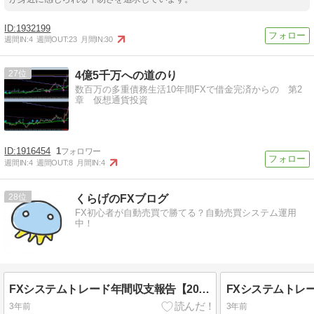
1932199
週間IN:
4
週間OUT:
23
月間IN:
30
27
4億5千万への道のり
数百万の多重債務生活10年間FXで借金完済からの 第2
章 仮想通貨投資
1916454
1
週間IN:
4
週間OUT:
8
月間IN:
4
28
くらげのFXブログ
FX初心者が自動売買で勝てる？自動売買システム運用
中！
FXシステムトレード年間収支報告【2022年】
3年前
3年前