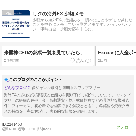
12
リクの海外FX 少額メモ
少額から海外FXの仕組みを、調べたことやデモで試した
ことを中心にメモしている学習メモです。ハイレバレッ
ジ・即時出金・少額対応を中心に。
米国株CFDの銘柄一覧を見ていたら、アジア株だけ扱いが違った
27時間前
2日前
このブログのここがポイント
多ジャンル取引と無期限スワップフリー
海外FXの多様な取引環境と仕組みを掘り下げて紹介しています。スワップ
フリーの継続条件や、金・仮想通貨・株・株価指数などの具体的な取引条
件にフォーカス。初心者でも理解できる解説とともに、各銘柄や資産クラ
スの特徴を丁寧に解説し、実践的な情報を提供します。
2141460
週間IN:
10
週間OUT:
80
月間IN:
20