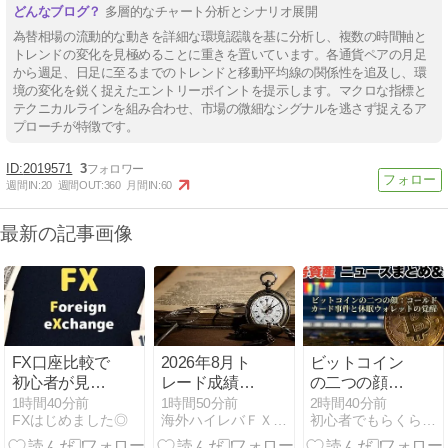
多層的なチャート分析とシナリオ展開
為替相場の流動的な動きを詳細な環境認識を基に分析し、複数の時間軸と
トレンドの変化を見極めることに重きを置いています。各通貨ペアの月足
から週足、日足に至るまでのトレンドと移動平均線の関係性を追及し、環
境の変化を鋭く捉えたエントリーポイントを提示します。マクロな指標と
テクニカルラインを組み合わせ、市場の微細なシグナルを逃さず捉えるア
プローチが特徴です。
2019571
3
週間IN:
20
週間OUT:
360
月間IN:
60
最新の記事画像
FX口座比較で
2026年8月ト
ビットコイン
初心者が見落
レード成績記
の二つの顔：
としやすい現
録簿
コールドカー
1時間40分前
1時間50分前
2時間40分前
FXはじめました◎
海外ハイレバＦＸ ゴリラ
初心者でもらくらくFX生活 | 初心者でもFXで稼ぐ
金取引の選び
ド事件と休眠
方
ウォレットの