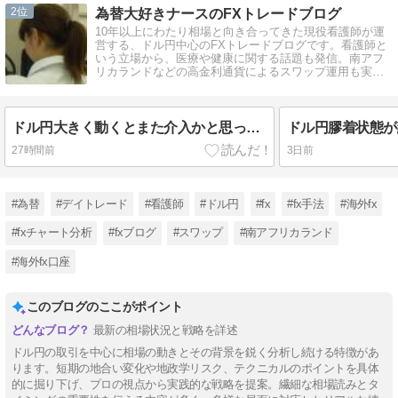
2
為替大好きナースのFXトレードブログ
10年以上にわたり相場と向き合ってきた現役看護師が運
営する、ドル円中心のFXトレードブログです。看護師と
いう立場から、医療や健康に関する話題も発信。南アフ
リカランドなどの高金利通貨によるスワップ運用も実践
中。NISAもやってます。
ドル円大きく動くとまた介入かと思ってしまうのです
ドル円膠着状態が
27時間前
3日前
#為替
#デイトレード
#看護師
#ドル円
#fx
#fx手法
#海外fx
#fxチャート分析
#fxブログ
#スワップ
#南アフリカランド
#海外fx口座
このブログのここがポイント
最新の相場状況と戦略を詳述
ドル円の取引を中心に相場の動きとその背景を鋭く分析し続ける特徴があ
ります。短期の地合い変化や地政学リスク、テクニカルのポイントを具体
的に掘り下げ、プロの視点から実践的な戦略を提案。繊細な相場読みとタ