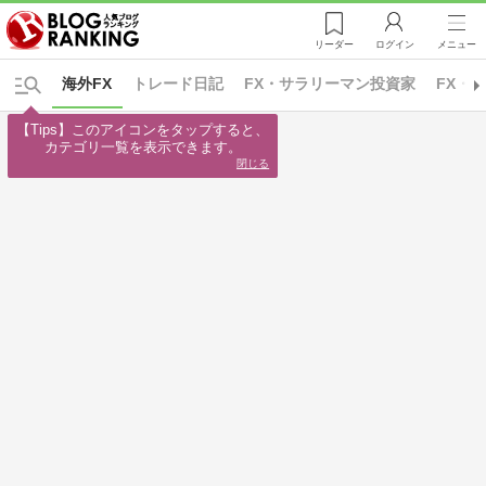
リーダー
ログイン
メニュー
海外FX
トレード日記
FX・サラリーマン投資家
FX・
【Tips】このアイコンをタップすると、

カテゴリ一覧を表示できます。
閉じる