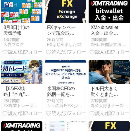
順
イド【2026年
最新】
8月8日(土)の
FXキャンペー
XMのbitwallet
天気予報
ンで現金取引
入金・出金
を始める前に
【2026年最
18時間前
26時間前
26時間前
広告ブログ
FXはじめました◎
XM口座開設方法・キャッシュバック・ボーナスキャンペーン
確認すべき基
新】アカウン
本
ト作成から使
い方・手数料
まで
【8/6FX戦
米国株CFDの
ドル円大きく
略】”本丸”が
銘柄一覧を見
動くとまた介
動き出した｜
ていたら、ア
入かと思って
26時間前
27時間前
27時間前
FX専業トレーダー・リッチ社長のデイトレ・スキャルブログ
リクの海外FX 少額メモ
為替大好きナースのFXトレードブログ
弱い米指標で
ジア株だけ扱
しまうのです
利下げ寄り
いが違った
へ・金が4%急
騰・明日はい
よいよ雇用統