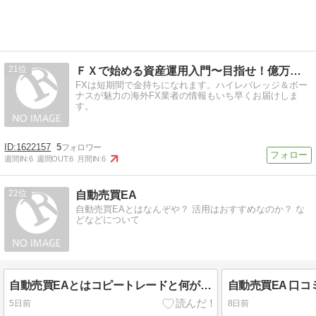
21
ＦＸで始める資産運用入門〜目指せ！億万長者〜
FXは短期間で金持ちになれます。ハイレバレッジ＆ボー
ナスが魅力の海外FX業者の情報もいち早くお届けしま
す。
1622157
5
週間IN:
6
週間OUT:
6
月間IN:
6
22
自動売買EA
自動売買EAとはなんぞや？ 活用はおすすめなのか？ な
どなどについて
自動売買EAとはコピートレードと何が違う？ 自動で取引する2つの仕組みを比較
5日前
8日前