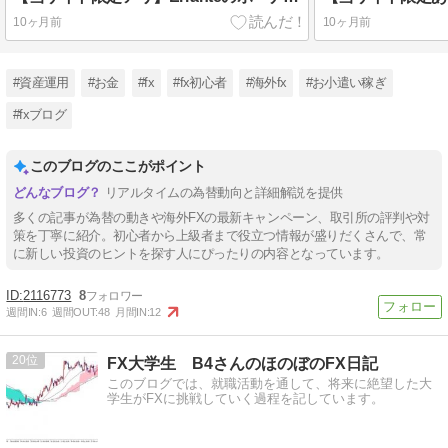
10ヶ月前
10ヶ月前
#資産運用
#お金
#fx
#fx初心者
#海外fx
#お小遣い稼ぎ
#fxブログ
このブログのここがポイント
リアルタイムの為替動向と詳細解説を提供
多くの記事が為替の動きや海外FXの最新キャンペーン、取引所の評判や対
策を丁寧に紹介。初心者から上級者まで役立つ情報が盛りだくさんで、常
に新しい投資のヒントを探す人にぴったりの内容となっています。
2116773
8
週間IN:
6
週間OUT:
48
月間IN:
12
20
FX大学生 B4さんのほのぼのFX日記
このブログでは、就職活動を通して、将来に絶望した大
学生がFXに挑戦していく過程を記しています。