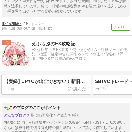
イミングの重要性を伝える内容が多く、多様な局面に対応したリアルな情
報を追求しています。特に、相場の急激な動きや心理の揺れを捉え、次の
一手を導き出そうとする姿勢が際立っています。
1529567
49
週間IN:
81
週間OUT:
426
月間IN:
372
3
えふらぶのFX攻略記
FX歴12年。各FX業者の使い方からEA・計算ツールの開
発・検証・確定申告に関するノウハウまで情報盛り沢
山！初心者にお薦めのFXブログ！
【実録】JPYCが出金できない！新旧コントラクトアドレスの違いや偽トークンに要注意！思わぬ落とし穴・返金依頼の方法についても徹底解説！
11日前
39日前
このブログのここがポイント
取引時間変化と注意点を解説
XM取引における時間変更やメンテナンス短縮、GMT・JST・UTCの違い、
さらには夏冬時間切り替え時の特殊動作について詳しく解説しています。