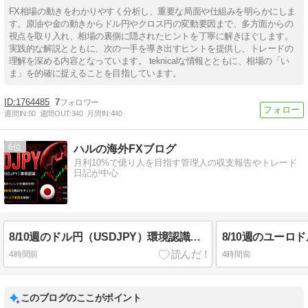
FX相場の動きをわかりやすく分析し、重要な局面や仕組みを明らかにしま
す。原油や金の動きからドル円やクロス円の変動要因まで、多方面からの
視点を取り入れ、相場の裏側に隠されたヒントを丁寧に解きほぐします。
実践的な解説とともに、次の一手を導き出すヒントを提供し、トレードの
理解を深める内容となっています。 teknicalな情報とともに、相場の「い
ま」を的確に捉えることを目指しています。
1764485
7
週間IN:
50
週間OUT:
340
月間IN:
440
6
ハルの海外FXブログ
月利10%で億り人を目指す管理人の収支報告やトレード
日記が中心
8/10週のドル円（USDJPY）環境認識とエントリーポイント
4時間前
4時間前
このブログのここがポイント