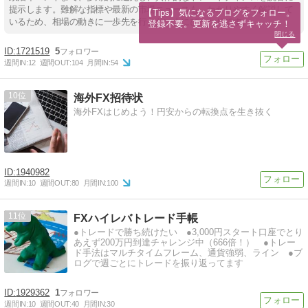
提示します。難解な指標や最新の市場ニュースも、わかりやすく解説して
【Tips】気になるブログをフォロー。

いるため、相場の動きに一歩先を行きたい人にぴったりです。
登録不要。更新を逃さずキャッチ！
閉じる
1721519
5
週間IN:
12
週間OUT:
104
月間IN:
54
10
海外FX招待状
海外FXはじめよう！円安からの転換点を生き抜く
1940982
週間IN:
10
週間OUT:
80
月間IN:
100
11
FXハイレバトレード手帳
●トレードで勝ち続けたい ●3,000円スタート口座でとり
あえず200万円到達チャレンジ中（666倍！） ●トレー
ド手法はマルチタイムフレーム、通貨強弱、ライン ●ブ
ログで週ごとにトレードを振り返ってます
1929362
1
週間IN:
10
週間OUT:
40
月間IN:
30