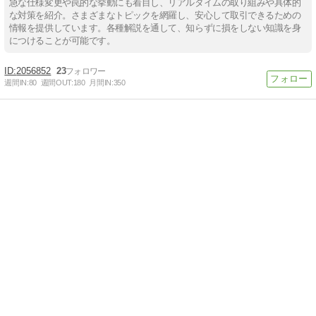
急な仕様変更や罠的な挙動にも着目し、リアルタイムの取り組みや具体的
な対策を紹介。さまざまなトピックを網羅し、安心して取引できるための
情報を提供しています。各種解説を通して、知らずに損をしない知識を身
につけることが可能です。
2056852
23
週間IN:
80
週間OUT:
180
月間IN:
350