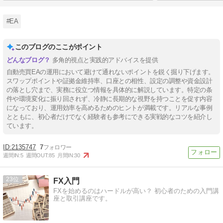
#EA
このブログのここがポイント
多角的視点と実践的アドバイスを提供
自動売買EAの運用において避けて通れないポイントを鋭く掘り下げます。
スワップポイントや証拠金維持率、口座との相性、設定の調整や資金設計
の落とし穴まで、実務に役立つ情報を具体的に解説しています。特定の条
件や環境変化に振り回されず、冷静に長期的な視野を持つことを促す内容
になっており、運用効率を高めるためのヒントが満載です。リアルな事例
とともに、初心者だけでなく経験者も参考にできる実戦的なコツを紹介し
ています。
2135747
7
週間IN:
5
週間OUT:
85
月間IN:
30
23
FX入門
FXを始めるのはハードルが高い？ 初心者のための入門講
座と取引講座です。