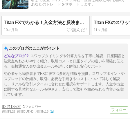
あなたのトレードをサポートします。
Titan FXでわかる！入金方法と反映までの完全ガイド
10ヶ月前
11ヶ月前
このブログのここがポイント
スワップタイミングや計算方法を丁寧に解説、口座開設と
注意点もわかりやすく紹介、取引コストと口座タイプの違いを明確に伝え
る、仮想通貨入金や出金ルールを詳しく解説し安心サポート
初心者から経験者までFXに役立つ多彩な情報を提供。スワップポイントや
スプレッドの仕組み、取引に必要な手続きやコストについて詳しく解説
し、リアルな取引スタイルに合わせた選択をサポートします。入金や出金
に関する具体的なルールも押さえ、安心して取引を始められる内容が充実
しています。
2113502
1
週間IN:
15
週間OUT:
40
月間IN:
15