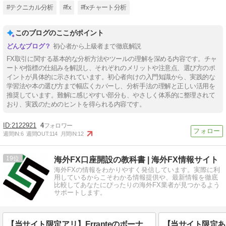
#テクニカル分析
#fx
#fxチャート分析
このブログのここがポイント
初心者から上級者まで徹底解説
FX取引に関する基本的な分析方法やツールの理解を深める内容です。チャ
ートや指標の仕組みを解説し、それぞれのメリットや注意点、選び方のポ
イントが具体的に示されています。初心者向けの入門知識から、実践的な
学習法や本の選び方まで幅広くカバーし、分析手法の理解と正しい活用を
推奨しています。難解に感じやすい部分も、やさしく体系的に整理されて
おり、実践のためのヒントを得られる内容です。
2122921
4
週間IN:
6
週間OUT:
114
月間IN:
12
19
海外FX口座開設の教科書 | 海外FX情報サイト
海外FXの情報をわかりやすく発信しています。実際に利
用しているからこそわかる情報提供や、最新情報を徹底
比較してあなたにぴったりの海外FX業者が見つかるよう
サポートします。
【当サイト限定アリ】Erranteのボーナスキャンペーン完全ガイド｜受け取り方や出金ルールも解説