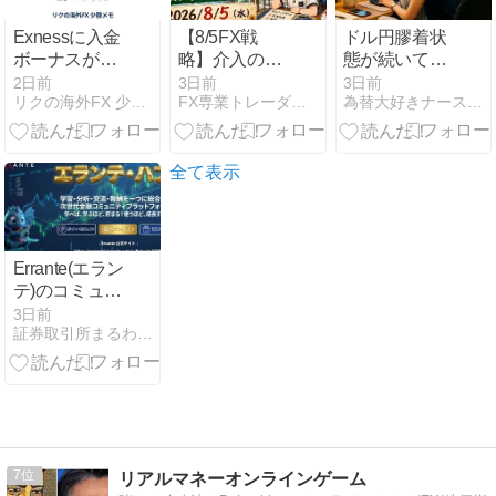
Exnessに入金
【8/5FX戦
ドル円膠着状
ボーナスが無
略】介入の熱
態が続いてい
いのは損なの
狂が一巡｜市
るが…
2日前
3日前
3日前
リクの海外FX 少額メモ
FX専業トレーダー・リッチ社長のデイトレ・スキャルブログ
為替大好きナースのFXトレードブログ
か、代わりに
場は冷静に値
何があるのか
踏みを始め
調べてみた
た・”時間稼
ぎ”論と膠着・
全て表示
今夜はISM非
製造業とADP
Errante(エラン
テ)のコミュニ
ティーサイト
3日前
証券取引所まるわかり大辞典
Errante Hub(エ
ランテ・ハブ)
について解
説！
7
リアルマネーオンラインゲーム