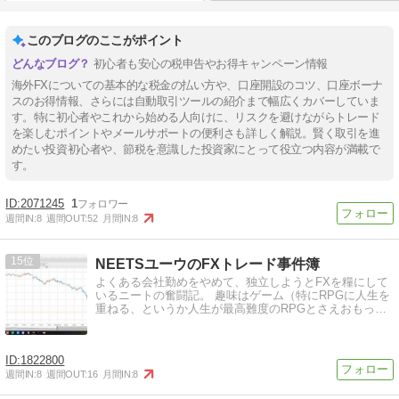
このブログのここがポイント
初心者も安心の税申告やお得キャンペーン情報
海外FXについての基本的な税金の払い方や、口座開設のコツ、口座ボーナ
スのお得情報、さらには自動取引ツールの紹介まで幅広くカバーしていま
す。特に初心者やこれから始める人向けに、リスクを避けながらトレード
を楽しむポイントやメールサポートの便利さも詳しく解説。賢く取引を進
めたい投資初心者や、節税を意識した投資家にとって役立つ内容が満載で
す。
2071245
1
週間IN:
8
週間OUT:
52
月間IN:
8
15
NEETSユーウのFXトレード事件簿
よくある会社勤めをやめて、独立しようとFXを糧にして
いるニートの奮闘記。 趣味はゲーム（特にRPGに人生を
重ねる、というか人生が最高難度のRPGとさえおもっ…
1822800
週間IN:
8
週間OUT:
16
月間IN:
8