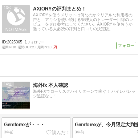
13
AXIORYの評判まとめ！
AXIORYを使うメリットは何なのか？リアルな利用者の
声と、アキシを使い続ける管理人のトレーダー目線のレ
ビューをぜひ参考にしてください。AXIORYを使おうか
迷っている人必読の評判と口コミの決定版。
2025065
1
週間IN:
10
週間OUT:
20
月間IN:
10
14
海外fx 本人確認
海外FXでローリスクハイリターンで稼ぐ！ ハイレバレッ
ジ追証なし！
Gemforexが・・・
Gemforexが、今月限定大
3年前
3年前