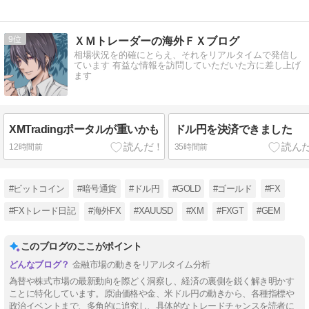
9
ＸＭトレーダーの海外ＦＸブログ
相場状況を的確にとらえ、それをリアルタイムで発信し
ています 有益な情報を訪問していただいた方に差し上げ
ます
XMTradingポータルが重いかも
ドル円を決済できました
12時間前
35時間前
#ビットコイン
#暗号通貨
#ドル円
#GOLD
#ゴールド
#FX
#FXトレード日記
#海外FX
#XAUUSD
#XM
#FXGT
#GEM
このブログのここがポイント
金融市場の動きをリアルタイム分析
為替や株式市場の最新動向を際どく洞察し、経済の裏側を鋭く解き明かす
ことに特化しています。原油価格や金、米ドル円の動きから、各種指標や
政治イベントまで、多角的に追究し、具体的なトレードチャンスを読者に