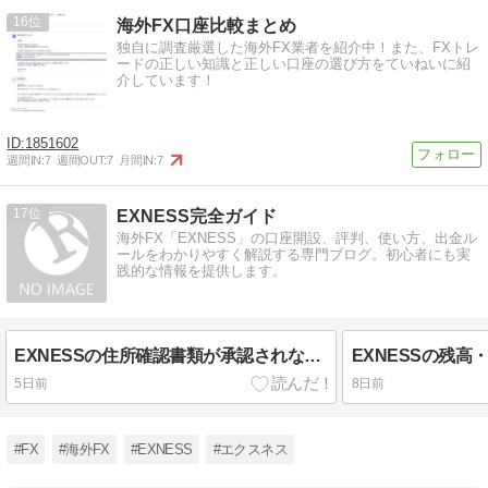
16
海外FX口座比較まとめ
独自に調査厳選した海外FX業者を紹介中！また、FXトレ
ードの正しい知識と正しい口座の選び方をていねいに紹
介しています！
1851602
週間IN:
7
週間OUT:
7
月間IN:
7
17
EXNESS完全ガイド
海外FX「EXNESS」の口座開設、評判、使い方、出金ル
ールをわかりやすく解説する専門ブログ。初心者にも実
践的な情報を提供します。
EXNESSの住所確認書類が承認されない原因は？ 使える書類と再提出の注意点
5日前
8日前
#FX
#海外FX
#EXNESS
#エクスネス