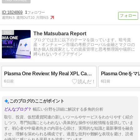
1824869
1
週間IN:
5
週間OUT:
10
月間IN:
5
26
The Matsubara Report
ブログでは主に以下のテーマを扱っています。暗号資
産・オンチェーン市場の考察グローバル金融とマクロの
動き個人投資家としての資産管理と思考整理国や場所に
縛られないライフデザイン
Plasma One Review: My Real XPL Cashback Results in Malaysia
6日前
6日前
このブログのここがポイント
幅広い分野を詳細に解説する多角的分析
取引、投資、仮想通貨関連の新しいツールやサービスをわかりやすく紹介
しつつ、専門知識にとらわれない具体的な操作や比較情報を提供していま
す。初心者や中級者向きの内容を心掛け、実用的な知識と最新事情を融合
させ、理解を深められる構成です。過度な批判や難解な表現を避け、読者
が身近に感じられる平易さを追求しています。