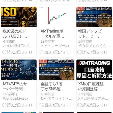
覚醒
8/10週の米ド
XMTradingポ
韓国アップビ
ル（USD）環
ータルが重い
ット、ミーム
境認識・金利
かも
コインBONK
4時間前
12時間前
14時間前
ハルの海外FXブログ
ＸＭトレーダーの海外ＦＸブログ
初心者でもらくらくFX生活 | 初心者でもFXで稼ぐ
織り込み状況
上場廃止の背
景と市場への
影響
MT4/MT5のサ
金融庁ら7省
XMの口座凍結
ーバー時間と
庁がSNS運営
の原因は稼ぎ
GMTオフセッ
5社に要請：
すぎ？休眠と
14時間前
16時間前
17時間前
WorldLinkForex
初心者でもらくらくFX生活 | 初心者でもFXで稼ぐ
XM口座開設方法・キャッシュバック・ボーナスキャンペーン
ト｜バックテ
なりすまし詐
の違い・維持
ストがずれる
欺広告対策の
手数料・解除
原因と確認手
深化
方法を完全ガ