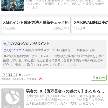
戦略、市場分析を厳選発信。初心者から上級者まで役立
つコンテンツが満載。トレードの楽しさと成長をサポー
トします。
XMポイント確認方法と最新チェック術
10ヶ月前
11ヶ月前
このブログのここがポイント
各種資金移動やボーナスの詳細なルール解説が充実
XMの資金移動やボーナス、レバレッジ規制など取引に役立つ情報を丁寧に
解説している。初心者から上級者まで参考になる具体的な手順や注意点を
紹介し、安心して取引できるステップを案内している。
2114121
9
週間IN:
5
週間OUT:
0
月間IN:
10
25
弱者のFX【億万長者への道のり】あるあるなブログｗ
人生に負け続けたFXICONが、FXで一発逆転を狙ってし
くじっていく様を赤裸々に告白！こういう取引は失敗の
元！的反面教師ブログ。万が一成功したらごめん！