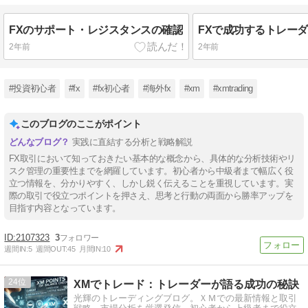
FXのサポート・レジスタンスの確認
FXで成功するトレー
2年前
2年前
#投資初心者
#fx
#fx初心者
#海外fx
#xm
#xmtrading
このブログのここがポイント
実践に直結する分析と戦略解説
FX取引において知っておきたい基本的な概念から、具体的な分析技術やリ
スク管理の重要性までを網羅しています。初心者から中級者まで幅広く役
立つ情報を、分かりやすく、しかし鋭く伝えることを重視しています。実
際の取引で役立つポイントを押さえ、思考と行動の両面から勝率アップを
目指す内容となっています。
2107323
3
週間IN:
5
週間OUT:
45
月間IN:
10
24
XMでトレード：トレーダーが語る成功の秘訣
光輝のトレーディングブログ。ＸＭでの最新情報と取引