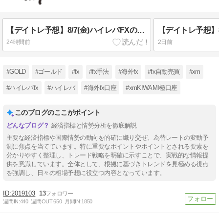
【デイトレ予想】8/7(金)ハイレバFXの狙い目！
24時間前
2日前
#GOLD
#ゴールド
#fx
#fx手法
#海外fx
#fx自動売買
#xm
#ハイレバfx
#ハイレバ
#海外fx口座
#xmKIWAMI極口座
このブログのここがポイント
経済指標と情勢分析を徹底解説
主要な経済指標や国際情勢の動向を的確に織り交ぜ、為替レートの変動予
測に焦点を当てています。特に重要なポイントやポイントとされる要素を
分かりやすく整理し、トレード戦略を明確に示すことで、実戦的な情報提
供を意識しています。全体として、根拠に基づきトレンドを見極める視点
を強調し、日々の相場予想に役立つ内容となっています。
2019103
13
週間IN:
440
週間OUT:
650
月間IN:
1850