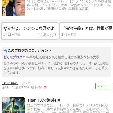
賭けと攻略法とDebunking。オンラインカジノ/FX/株価指
数/先物、プレイ方法、攻略、投資ギャンブル計算機。偽
装された歴史/経済/法思想の真相暴き記事。
なんだよ、シンジロウ君かよ
1年11ヶ月前
2年6ヶ月前
このブログのここがポイント
時事や社会暗部を鋭く観察し独自の視点を持つ文章
政治経済や社会の裏側に光を当て、風刺や批評を交えつつも前向きな意識
を促す内容が多いです。読者に新しい視点や気づきをもたらすことを重視
しています。
1990449
1
週間IN:
15
週間OUT:
39
月間IN:
54
8
Titan FXで海外FX
雄三のブログでは、トレーダー目線でTitan FXの利点や
取引戦略、市場の最新情報などを解説。初心者から上級
者まで役立つコンテンツ満載！豊富な経験と専門知識が