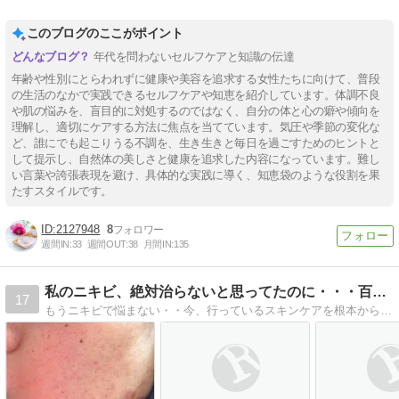
このブログのここがポイント
年代を問わないセルフケアと知識の伝達
年齢や性別にとらわれずに健康や美容を追求する女性たちに向けて、普段
の生活のなかで実践できるセルフケアや知恵を紹介しています。体調不良
や肌の悩みを、盲目的に対処するのではなく、自分の体と心の癖や傾向を
理解し、適切にケアする方法に焦点を当てています。気圧や季節の変化な
ど、誰にでも起こりうる不調を、生き生きと毎日を過ごすためのヒントと
して提示し、自然体の美しさと健康を追求した内容になっています。難し
い言葉や誇張表現を避け、具体的な実践に導く、知恵袋のような役割を果
たすスタイルです。
2127948
8
週間IN:
33
週間OUT:
38
月間IN:
135
私のニキビ、絶対治らないと思ってたのに・・・百香草モニターで
17
もうニキビで悩まない・・今、行っているスキンケアを根本から見直す！肌力を鍛えるためのスキンケアで、本当に綺麗になるを実感してください。百香草モニターは 1年無料でスキンケアが試せます。