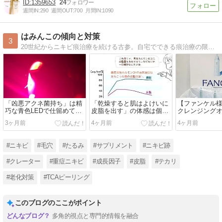
1359653
24
週間IN:
290
週間OUT:
700
月間IN:
1090
はみんこの傾向と対策
3
20世紀からニキビ痕治療を続ける古参。自宅でできる痕治療の限界を探る者です。皮脂・老化対策にも着手。経過写真やイラストも垂れ流します。
「凶悪アクネ菌持ち」は精
「乾燥すると肌はよけいに
【ファンケル
巧な青色LEDで仕留めてお
皮脂を出す」の体感は個人
クレンジング
く
差デカい
ーアル勉強会
3ヶ月前
4ヶ月前
4ヶ月前
た
#ニキビ
#毛穴
#たるみ
#サプリメント
#ニキビ跡
#クレーター
#重症ニキビ
#成長因子
#皮脂
#テカリ
#老化対策
#TCAピーリング
このブログのここがポイント
多角的視点と専門的情報を融合