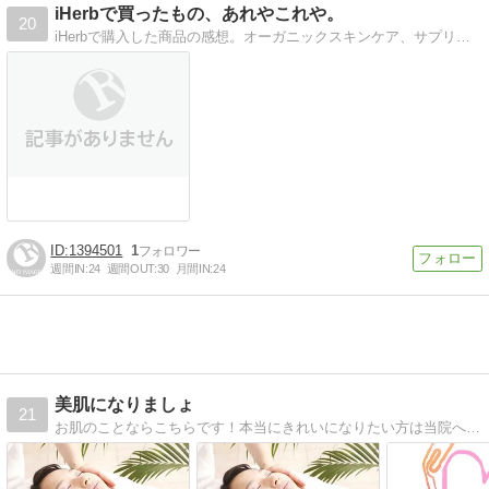
iHerbで買ったもの、あれやこれや。
20
iHerbで購入した商品の感想。オーガニックスキンケア、サプリ、ローフードなど。
1394501
1
週間IN:
24
週間OUT:
30
月間IN:
24
美肌になりましょ
21
お肌のことならこちらです！本当にきれいになりたい方は当院へ！さいたま市大宮区のフェイシャルエステ