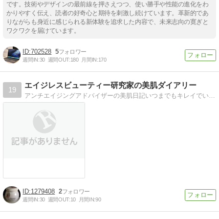
告］
です。技術やデザインの最前線を押さえつつ、使い勝手や性能の進化をわ
かりやすく伝え、読者の好奇心と期待を刺激し続けています。革新的であ
りながらも身近に感じられる新体験を追求した内容で、未来志向の寛ぎと
ワクワクを届けています。
702528
5
週間IN:
30
週間OUT:
180
月間IN:
170
エイジレスビューティー研究家の美肌ダイアリー
19
アンチエイジングアドバイザーの美肌日記いつまでもキレイでいたい！年齢を重ねても美肌をキープできる方法をご紹介。
1279408
2
週間IN:
30
週間OUT:
10
月間IN:
90