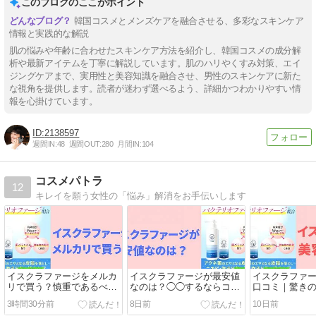
このブログのここがポイント
韓国コスメとメンズケアを融合させる、多彩なスキンケア
情報と実践的な解説
肌の悩みや年齢に合わせたスキンケア方法を紹介し、韓国コスメの成分解
析や最新アイテムを丁寧に解説しています。肌のハリやくすみ対策、エイ
ジングケアまで、実用性と美容知識を融合させ、男性のスキンケアに新た
な視角を提供します。読者が迷わず選べるよう、詳細かつわかりやすい情
報を心掛けています。
2138597
週間IN:
48
週間OUT:
280
月間IN:
104
コスメパトラ
12
キレイを願う女性の「悩み」解消をお手伝いします
イスクラファージをメルカ
イスクラファージが最安値
イスクラファ
リで買う？慎重であるべき
なのは？◯◯するならココ
口コミ｜驚きの
3つの理由
一択です
のネック
3時間30分前
8日前
10日前