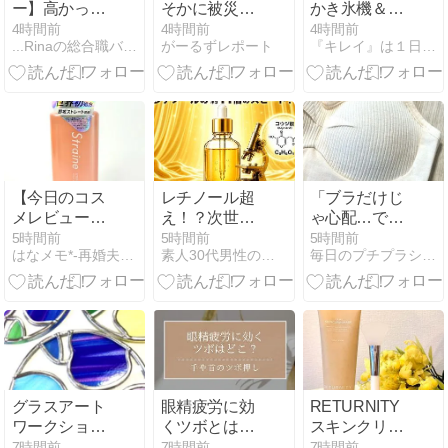
ー】高かった
そかに被災地
かき氷機＆シ
けど買ってよ
支援」か 2016
ロップ～ブル
4時間前
4時間前
4時間前
...Rinaの総合職バリキャリ女子Life...
がーるずレポート
『キレイ』は１日にしてならず
かったハイジ
年の熊本地震
ーノ、ドウシ
柄バッグ/アウ
直後には現地
シャ、井村
トレットお出
で炊き出し
屋、富澤商店
かけ♡
“誰にも知られ
～
なくて良
い”と、むしろ
強まる福祉活
動への思い
【今日のコス
レチノール超
「ブラだけじ
メレビュー】
え！？次世代
ゃ心配…でも
新感覚！スプ
ビタミン
キャミも暑
5時間前
5時間前
5時間前
はなメモ*-再婚夫婦と猫2匹-
素人30代男性の韓国コスメ探訪
毎日のプチプラシンプルコーデ&コスメ体験記
レーなのにミ
A「レチナー
い...」夏のイ
ルク♪ Straine
ル」の効果と
ンナーお悩
ストレートヘ
使い方
み、ありませ
アミスト*
んか？
グラスアート
眼精疲労に効
RETURNITY
ワークショッ
くツボとは？
スキンクリー
プ開催
手や首のツボ
ンマスク
7時間前
7時間前
7時間前