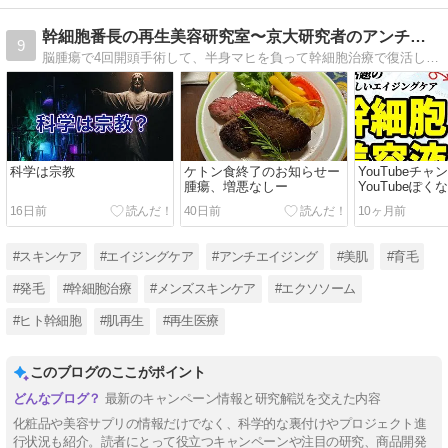
幹細胞番長の再生美容研究室〜京大研究者のアンチエイジング〜
9
脳腫瘍で4回開頭手術して、半身マヒを負って幹細胞治療で復活した研究者が、闘病しながら、再生医療の成分を配合したした若返り美容液を開発する過程を発信しています。再生医療を世に広めるために美容液の開発・販売と平行して医師免許取得も目指しています
科学は宗教
ケトン食終了のお知らせー
YouTubeチャ
腫瘍、増悪なしー
YouTubeぽ
16日前
40日前
10ヶ月前
#スキンケア
#エイジングケア
#アンチエイジング
#美肌
#育毛
#発毛
#幹細胞治療
#メンズスキンケア
#エクソソーム
#ヒト幹細胞
#肌再生
#再生医療
このブログのここがポイント
最新のキャンペーン情報と研究解説を交えた内容
化粧品や美容サプリの情報だけでなく、科学的な裏付けやプロジェクト進
行状況も紹介。読者にとって役立つキャンペーンや注目の研究、商品開発