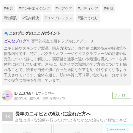
#美容
#アンチエイジング
#ヘアケア
#ボディケア
#美肌
#乾燥肌
#悩み解決
#コンプレックス
#髪のうねり
このブログのここがポイント
専門的視点で肌トラブルにアプローチ
ニキビ跡やスキンケア製品、購入方法など、多角的に肌の悩みや解決策を
探る内容です。特に、バクテリオファージやイスクラファージの効果や販
売先について詳しく解説し、実店舗と通販の違いや最適な購入ルートを具
体的に紹介しています。さらに、肌タイプの識別とケア方法についても触
れることで、読者が自分の肌に合った適切なケアを見つけやすくなるよう
工夫されています。全体を通じ、肌の本質に寄り添いながらも、分かりや
すく役立つ情報を配信しています。
2137697
1
週間IN:
40
週間OUT:
160
月間IN:
270
長年のニキビとの戦いに疲れた方へ
13
当院は様々な治療を行ったけれどもなかなか治らない難性ニキビも、最新の治療と確かな経験をもとに対処いたします。このブログは、当院で治療を受けられた方の症例を紹介するものです。人生が変わった治療を体験した方々がここにいます。