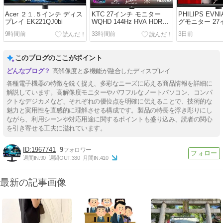
Acer ２１.５インチ ディス
KTC 27インチ モニター
PHILIPS EV
プレイ EK221QJ0bi
WQHD 144Hz HVA HDR10
グモニター 27
H27T27S
27M2N3500NL/
9時間前
33時間前
3日前
このブログのここがポイント
高解像度と多機能が融合したディスプレイ
各種電子機器の特徴を鋭く捉え、多彩なニーズに応える商品情報を詳細に
解説しています。高解像度モニターやパワフルなノートパソコン、コンパ
クトなデジカメなど、それぞれの優位点を明確に伝えることで、技術的な
魅力と実用性を直感的に理解させる構成です。製品の特長を浮き彫りにし
ながら、利用シーンや対応用途に関するポイントも盛り込み、読者の関心
を引き寄せる工夫に溢れています。
1967741
9
週間IN:
90
週間OUT:
330
月間IN:
410
最新の記事画像