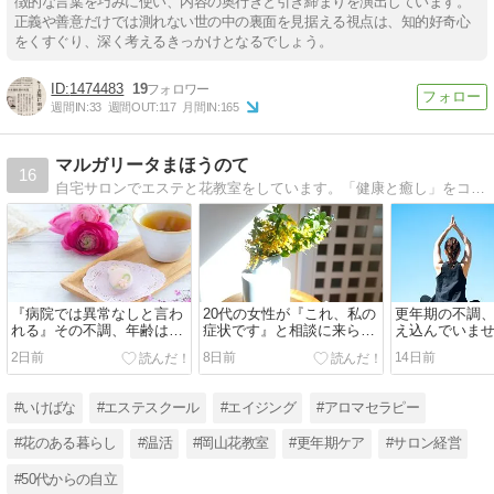
徴的な言葉を巧みに使い、内容の奥行きと引き締まりを演出しています。
正義や善意だけでは測れない世の中の裏面を見据える視点は、知的好奇心
をくすぐり、深く考えるきっかけとなるでしょう。
1474483
19
週間IN:
33
週間OUT:
117
月間IN:
165
マルガリータまほうのて
16
自宅サロンでエステと花教室をしています。「健康と癒し」をコンセプトに心も体も大事にするライフスタイルの提案。
『病院では異常なしと言わ
20代の女性が『これ、私の
更年期の不調
れる』その不調、年齢は関
症状です』と相談に来られ
え込んでいま
係ありません。
た理由
2日前
8日前
14日前
#いけばな
#エステスクール
#エイジング
#アロマセラピー
#花のある暮らし
#温活
#岡山花教室
#更年期ケア
#サロン経営
#50代からの自立