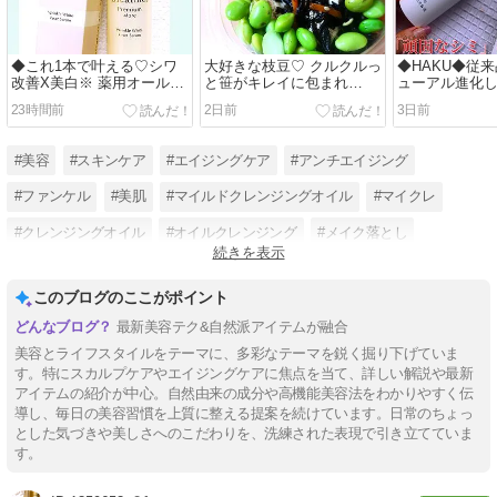
◆これ1本で叶える♡シワ
大好きな枝豆♡ クルクルっ
◆HAKU◆従
改善X美白※ 薬用オールイ
と笹がキレイに包まれ
ューアル進化
ンワン美容液◆
て 【香香の舌】♡◆
たこと【HAK
23時間前
2日前
3日前
ーカスIV 】◆
#美容
#スキンケア
#エイジングケア
#アンチエイジング
#ファンケル
#美肌
#マイルドクレンジングオイル
#マイクレ
#クレンジングオイル
#オイルクレンジング
#メイク落とし
続きを表示
#基礎化粧品
このブログのここがポイント
最新美容テク&自然派アイテムが融合
美容とライフスタイルをテーマに、多彩なテーマを鋭く掘り下げていま
す。特にスカルプケアやエイジングケアに焦点を当て、詳しい解説や最新
アイテムの紹介が中心。自然由来の成分や高機能美容法をわかりやすく伝
導し、毎日の美容習慣を上質に整える提案を続けています。日常のちょっ
とした気づきや美しさへのこだわりを、洗練された表現で引き立てていま
す。