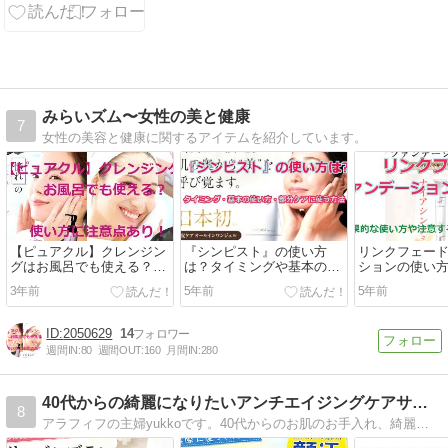
みらいズム〜女性の美と健康
7
女性の美容と健康に関するアイテムを紹介しています。
【ピュアクル】クレンジン
『シンピスト』の使い方
リンクフェー
グはお風呂でも使える？使
は？タイミングや基本の使
ションの使い
い方に注意点あり！？
い方・口元や目元など部分
な使い方や注
3年前
5年前
5年前
ケアに効果的に使う方法！
ントを解説！
2050629
14
週間IN:
80
週間OUT:
160
月間IN:
280
40代からの綺麗になりたいアンチエイジングケアサイト
8
アラフィフの主婦yukkoです。40代からのお肌のお手入れ、綺麗になりたいアンチエイジングケアサイト