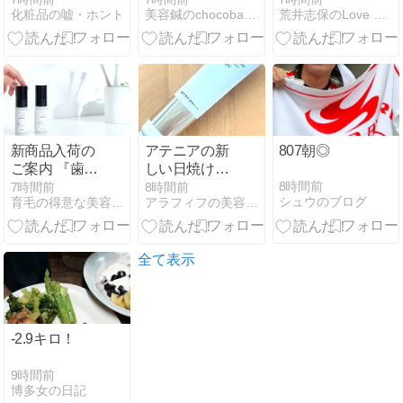
化粧品の嘘・ホント
美容鍼のchocobari コラム
荒井志保のLove Life
押しのやり方
をご紹介！
新商品入荷の
アテニアの新
807朝◎
ご案内 『歯磨
しい日焼け止
きジェル
め
8時間前
7時間前
8時間前
シュウのブログ
育毛の得意な美容室アトリエカラーズ
アラフィフの美容や生活ブログ
「Oralista」』
オーラリスタ
全て表示
-2.9キロ！
9時間前
博多女の日記