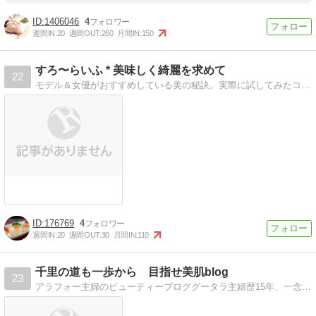
1406046
4
週間IN:
20
週間OUT:
260
月間IN:
150
すろ〜らいふ * 美味しく綺麗を求めて
22
モデル＆女優がおすすめしている美の秘訣。実際に試してみたコスメや美容サプリの感想。 美味しくて綺麗になる美容レシピ集。
176769
4
週間IN:
20
週間OUT:
30
月間IN:
110
千里の道も一歩から 目指せ美肌blog
23
アラフォー主婦のビューティーブロググータラ主婦歴15年、一念発起！美肌への道のりは長い？！