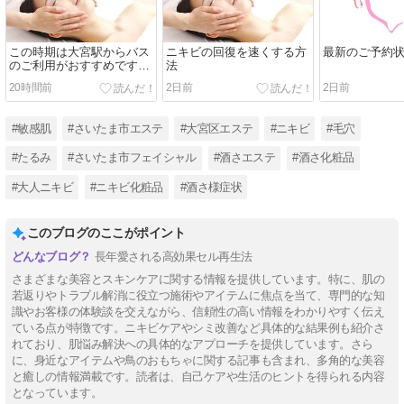
この時期は大宮駅からバス
ニキビの回復を速くする方
最新のご予約
のご利用がおすすめです
法
(#^^#)
20時間前
2日前
2日前
#敏感肌
#さいたま市エステ
#大宮区エステ
#ニキビ
#毛穴
#たるみ
#さいたま市フェイシャル
#酒さエステ
#酒さ化粧品
#大人ニキビ
#ニキビ化粧品
#酒さ様症状
このブログのここがポイント
長年愛される高効果セル再生法
さまざまな美容とスキンケアに関する情報を提供しています。特に、肌の
若返りやトラブル解消に役立つ施術やアイテムに焦点を当て、専門的な知
識やお客様の体験談を交えながら、信頼性の高い情報をわかりやすく伝え
ている点が特徴です。ニキビケアやシミ改善など具体的な結果例も紹介さ
れており、肌悩み解決への具体的なアプローチを提供しています。さら
に、身近なアイテムや鳥のおもちゃに関する記事も含まれ、多角的な美容
と癒しの情報満載です。読者は、自己ケアや生活のヒントを得られる内容
となっています。