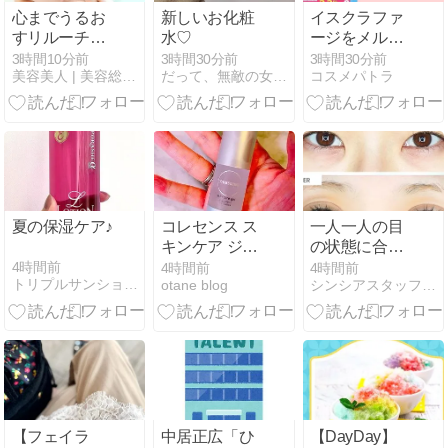
心までうるお
新しいお化粧
イスクラファ
すリルーチェ
水♡
ージをメルカ
のスキンミル
リで買う？慎
3時間10分前
3時間30分前
3時間30分前
美容美人 | 美容総合サイト
だって、無敵の女子Lifeなんだもん！
コスメパトラ
クローション
重であるべき
｜特徴や選び
3つの理由
方を紹介
夏の保湿ケア♪
コレセンス ス
一人一人の目
キンケア ジェ
の状態に合わ
ル
せて【藤香先
4時間前
4時間前
4時間前
トリプルサンショップ新宿店 スタッフブログ
otane blog
シンシアスタッフみんなのキレイのお手伝い
生Instagram】
【フェイラ
中居正広「ひ
【DayDay】