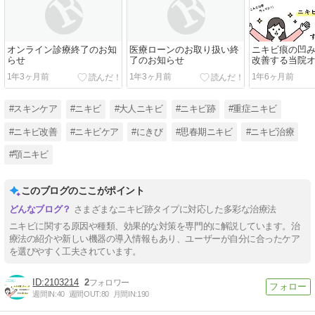
オンライン診療終了のお知
医療ローンのお取り扱い終
ニキビ痕の凹
らせ
了のお知らせ
改善する当院
療！｜SR thera
1年3ヶ月前
1年3ヶ月前
1年6ヶ月前
#スキンケア
#ニキビ
#大人ニキビ
#ニキビ跡
#重症ニキビ
#ニキビ改善
#ニキビケア
#にきび
#思春期ニキビ
#ニキビ治療
#顎ニキビ
このブログのここがポイント
さまざまなニキビ跡タイプに対応した多彩な治療法
ニキビに関する原因や種類、効果的な対策を専門的に解説しています。治
療法の紹介や新しい機器の導入情報もあり、ユーザーが自分に合ったケア
を選びやすく工夫されています。
2103214
2
週間IN:
40
週間OUT:
80
月間IN:
190