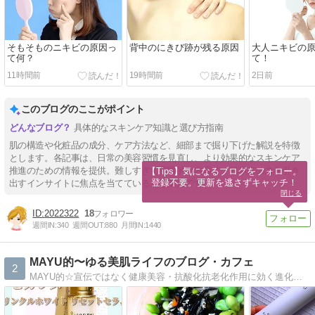
そもそものニキビの原因っ
背中のにきび跡が残る原因
大人ニキビの
て何？
て！
11時間前
19時間前
2日前
このブログのここがポイント
具体的なスキンケア知識と選び方指南
肌の構造や化粧品の成分、ケア方法など、細部まで掘り下げた解説を特徴
とします。各記事は、日常の美容習慣を見直し、より効果的なスキンケア
推進のための情報を提供。難しすぎず実践的な内容で、肌本来の力を引き
【Tips】気になるブログをフォロー。

登録不要。更新を逃さずキャッチ！
出すインサイトに焦点を当てている点も魅力です。
閉じる
2022322
18
週間IN:
340
週間OUT:
880
月間IN:
1440
MAYU的〜ゆる美肌ライフのブログ・カフェ
2
MAYU的☆宣伝ではなく健康美容・抗酸化抗老化作用に効く進化する食材！高栄養価新野菜＆機能性コスメ満載！