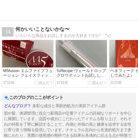
何かいいことないかな〜
14
いろいろな商品をお試しするのが大好きです(=^・^=)
M5fusion エムファイブフュ
%Recipe ヴェールドロップ
ベネフィーク 
ージョン フェイスフィット
グロウティントお試しして
してみたよ♪
クッションおためししてみ
みたよ♪
17日前
17日前
21日前
たよ♪
このブログのここがポイント
多彩な成分と革新的処方の美容アイテム群
肌や髪、体調管理に役立つ新商品や定番アイテムの詳細なリポートを中心
に展開しています。品質や成分にこだわったアイテムを取り上げ、それぞ
れの特長を丁寧に解説することで、内側と外側の美と健康を追求する女性
に寄り添う情報を提供しています。ナチュラル志向から先進的処方まで多
岐にわたり、実際の使用感や期待できる効果を具体的に伝える点が特徴で