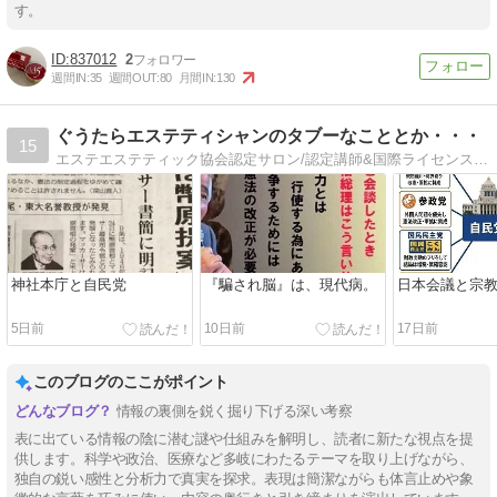
す。
837012
2
週間IN:
35
週間OUT:
80
月間IN:
130
ぐうたらエステティシャンのタブーなこととか・・・
15
エステエステティック協会認定サロン/認定講師&国際ライセンス保有エステティシャン/ﾏﾝｼｮﾝ個室の隠れ家サロン
神社本庁と自民党
『騙され脳』は、現代病。
日本会議と宗
5日前
10日前
17日前
このブログのここがポイント
情報の裏側を鋭く掘り下げる深い考察
表に出ている情報の陰に潜む謎や仕組みを解明し、読者に新たな視点を提
供します。科学や政治、医療など多岐にわたるテーマを取り上げながら、
独自の鋭い感性と分析力で真実を探求。表現は簡潔ながらも体言止めや象