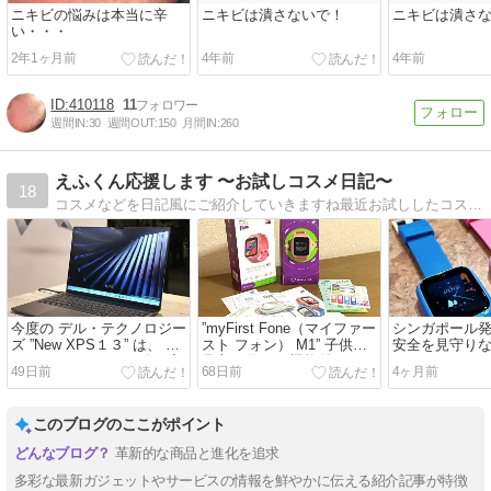
ニキビの悩みは本当に辛
ニキビは潰さないで！
ニキビは潰さ
い・・・
2年1ヶ月前
4年前
4年前
410118
11
週間IN:
30
週間OUT:
150
月間IN:
260
えふくん応援します 〜お試しコスメ日記〜
18
コスメなどを日記風にご紹介していきますね最近お試ししたコスメ・サプリなどを日記風に綴ってご紹介していきます。よろしくね。
今度の デル・テクノロジー
”myFirst Fone（マイファー
シンガポール発
ズ ”New XPS１３” は、 イ
スト フォン） M1” 子供の
安全を見守り
ンテル Core シリーズ3 プ
見守り用GPS機能付きスマ
ルリテラシーを
49日前
68日前
4ヶ月前
ロセッサー搭載の XPSシリ
ートウォッチの新製品 （ビ
なキッズテック
ーズ史上最薄・最軽量を誇
デオ/音声通話・チャット機
を展開する myF
るプレミアムノートで 超う
能付き キッズ携帯） 使っ
ファースト） Ja
このブログのここがポイント
れしい コスパモデル！ デ
てみましたぁ～！ [PR]
品体験会に参
ルアンバサダー新製品発表
だいたので レ
革新的な商品と進化を追求
会 に参加してきましたぁ
[PR]
～。 ［アフィリエイト広
多彩な最新ガジェットやサービスの情報を鮮やかに伝える紹介記事が特徴