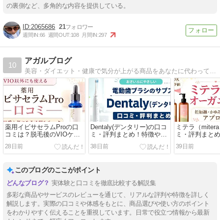
の裏側など、多角的な内容を提供している。
2065686
21
週間IN:
66
週間OUT:
108
月間IN:
297
アガルブログ
10
美容・ダイエット・健康で気分が上がる商品をあなたに代わって鬼調査！美容好きなら見逃せない商品の特徴・口コミ・最安値など、購入前にチェックしたいポイントをまとめています。
薬用イビサセラムProの口
Dentaly(デンタリー)の口コ
ミテラ（miter
コミは？脱毛後のVIOケア
ミ・評判まとめ！特徴やメ
ミ・評判まと
を考える人へ
リット・注意点を紹介
すすめする人
28日前
38日前
39日前
このブログのここがポイント
実体験と口コミを徹底比較する解説集
多彩な商品やサービスのレビューを通じて、リアルな評判や特徴を詳しく
解説します。実際の口コミや体感をもとに、商品選びや使い方のポイント
をわかりやすく伝えることを重視しています。日常で役立つ情報から最新