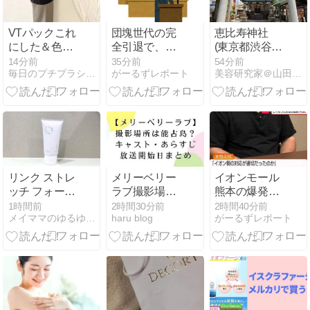
VTパックこれ
団塊世代の完
恵比寿神社
にした＆色違
全引退で、企
(東京都渋谷
いポチ♡ずー
業が迫られ
区)
14分前
35分前
54分前
毎日のプチプラシンプルコーデ&コスメ体験記
がーるずレポート
美容研究家＠山田みどりのブログ
っと欲しかっ
る“最後の選
たお色のカッ
択” 日銀植田
プ付きインナ
総裁「今後は
ー60％OFFで
女性の正社員
発見♩
化と外国人の
人材活用が
鍵」
リンク ストレ
メリーベリー
イオンモール
ッチ フォーミ
ラブ撮影場所
熊本の爆発事
ングウォッシ
は能古島？キ
故「本当のこ
1時間前
2時間30分前
2時間40分前
メイママのゆるゆる美活＊2人目妊活ブログ
haru blog
がーるずレポート
ュをレビュ
ャスト・あら
とを…」遺族
ー！
すじ・放送開
語る
始日まとめ