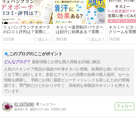
リュバンブランデオボーテ
キスミー薬用制汗パウダー
キスミー ピタ
の口コミ評判は？実際に使
は顔汗に効果ある？実際に
クリームを実
った感想をレビュー！
使ってみたレビュー
た！顔汗対策
11日前
39日前
79日前
る？
このブログのここがポイント
最新情報とお得な購入情報を詳細に解説
人気のスキンケア商品や福袋の中身ネタバレ情報、効果的な使い方や口コ
ミを丁寧に紹介します。多彩なアイテムの実際の効果や購入場所、セール
情報を網羅し、手軽にお得に最新ビューティトレンドを楽しむための情報
源です。専門的だけどわかりやすく、具体的な体験談やポイントも押さえ
ています。
1975090
8
週間IN:
70
週間OUT:
190
月間IN:
300