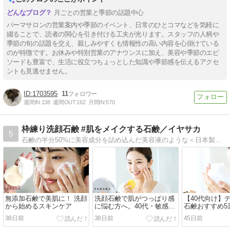
月ごとの営業と季節の話題中心
パーマサロンの営業案内や季節のイベント、日常のひとコマなどを気軽に
綴ることで、読者の関心を引き付ける工夫が光ります。スタッフの人柄や
季節の旬の話題を交え、親しみやすくも情報性の高い内容を心掛けている
のが特徴です。お休みや特別営業のアナウンスに加え、美容や季節のエピ
ソードも豊富で、生活に役立つちょっとした知識や季節感を伝えるアクセ
ントも見逃せません。
1703595
11
週間IN:
138
週間OUT:
162
月間IN:
570
枠練り洗顔石鹸 #肌をメイクする石鹸／イヤサカ
5
石鹸の半分50%に美容成分を詰め込んだ美容液のような＜日本製＞枠練り洗顔石鹸『#肌をメイクする石鹸』 を販売するスキンケアブランド「IYASAKA（イヤサカ）」が発信するウエブマガジンでスキンケア／美容情報をお届けします。
無添加石鹸で美肌に！ 洗顔
洗顔石鹸で肌がつっぱり感
【40代向け】
から始めるスキンケア
に悩む方へ。40代・敏感肌
石鹸おすすめ5
のための正しい原因と対策
肌を満たす高
38日前
38日前
45日前
ルーティン