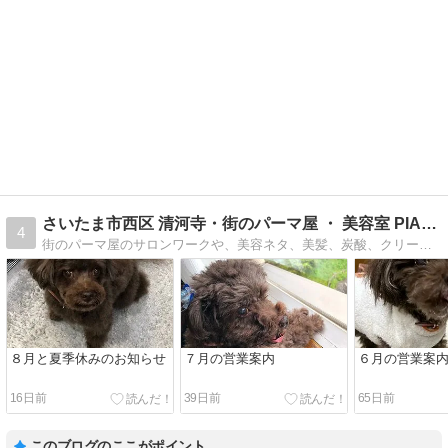
さいたま市西区 清河寺・街のパーマ屋 ・ 美容室 PIAN…
4
街のパーマ屋のサロンワークや、美容ネタ、美髪、炭酸、クリープパーマ、縮毛矯正、ヘナ、ハーブカラーとパーマ屋のオヤジのライフワーク、などなど・・・役立つ情報、関…
８月と夏季休みのお知らせ
７月の営業案内
６月の営業案
16日前
39日前
65日前
このブログのここがポイント