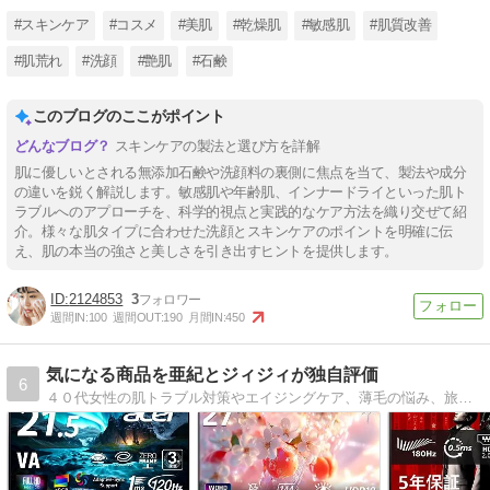
#スキンケア
#コスメ
#美肌
#乾燥肌
#敏感肌
#肌質改善
#肌荒れ
#洗顔
#艶肌
#石鹸
このブログのここがポイント
スキンケアの製法と選び方を詳解
肌に優しいとされる無添加石鹸や洗顔料の裏側に焦点を当て、製法や成分
の違いを鋭く解説します。敏感肌や年齢肌、インナードライといった肌ト
ラブルへのアプローチを、科学的視点と実践的なケア方法を織り交ぜて紹
介。様々な肌タイプに合わせた洗顔とスキンケアのポイントを明確に伝
え、肌の本当の強さと美しさを引き出すヒントを提供します。
2124853
3
週間IN:
100
週間OUT:
190
月間IN:
450
気になる商品を亜紀とジィジィが独自評価
6
４０代女性の肌トラブル対策やエイジングケア、薄毛の悩み、旅行、趣味に関する気になる商品を亜紀とジィジィが独自目線で評価・紹介しています。