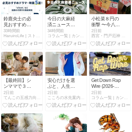
鈴鹿央士の必
今日の大麻経
小松菜８円の
見おすすめド
済ニュース
衝撃 〜今八商
ラマ・映画5
(2026-08-09
店＠神戸三宮
33時間前
34時間前
2日前
HaruiroLife | ストレスリリース情報館
コラム一覧 | カンナビノイド専門店 リキッド通販ショップ
西宮・門戸厄神 はりねずみのハリー鍼灸院
選！『silent』
JST)
さんちかホー
など話題の代
ル〜
表作を徹底解
説
【最終回】シ
安心だけを選
Get Down Rap
ンママで３人
ぶと、人生は
Wire (2026-08-
の子どもをど
止まる。
08 JST)
2日前
2日前
2日前
てんこの五感力向上\心のつかえすっきり／ ブログ♪
こころの水先案内人みねちゃん
コラム一覧 | カンナビノイド専門店 リキッド通販ショップ
うやって育て
てきたの？と
のご質問にお
答えします♪