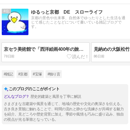
4
ゆるっと京都 DE スローライフ
京都の景色や出来事、自然体でゆったりとした生活を通
じて感じたことなどについて書いている雑記ブログで
す。
京セラ美術館で「西洋絵画400年の旅展」を鑑賞！
78日前
86日前
#雑記
#京都
#宝塚
#独り言
このブログのここがポイント
歴史的建築と風景を丁寧に解説
さまざまな古建築や風景を通じて、地域の歴史や文化の奥深さを伝える。
古き良き景観に触れることで、時間の流れと静かな洗練さが共鳴する魅力
を紹介。見どころや歴史背景に加え、季節や風情も巧みに盛り込み、独自
の視点が光る筆致となっている。