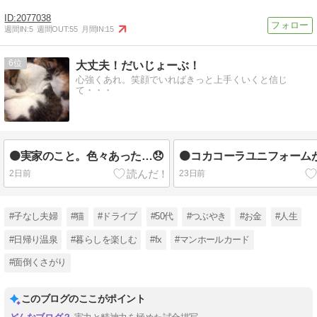
2077038
週間IN:
5
週間OUT:
55
月間IN:
15
6
大丈夫！だいじょーぶ！
心強くあれ。笑顔でいればきっと上手くいくと信じ
て・・・
🟠実家のこと。色々あった…😞
🟠コカコーラユニフォーム
2日前
23日前
#子なし夫婦
#猫
#ドライブ
#50代
#つぶやき
#お金
#人生
#日帰り温泉
#暮らしを楽しむ
#fx
#マンホールカード
#面倒くさがり
このブログのここがポイント