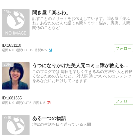
25
聞き屋「楽ふわ」
話すことのメリットをお伝えしています。聞き屋「楽ふ
わ」あなたのどんな話でも聞きます！悩み、愚痴、人間
関係のことなど
1631110
週間IN:
0
週間OUT:
15
月間IN:
5
26
うつになりかけた美人元コミュ障が教える人心掌握術のブログ
このブログでは 毎日を楽しく生きる為の方法や 人と仲良
くなるための方法など、 対人関係についてのコンテンツ
をあなたにお届けしていきます。
1681335
週間IN:
0
週間OUT:
5
月間IN:
5
27
ある一つの物語
地獄の生活を日々送っている人間