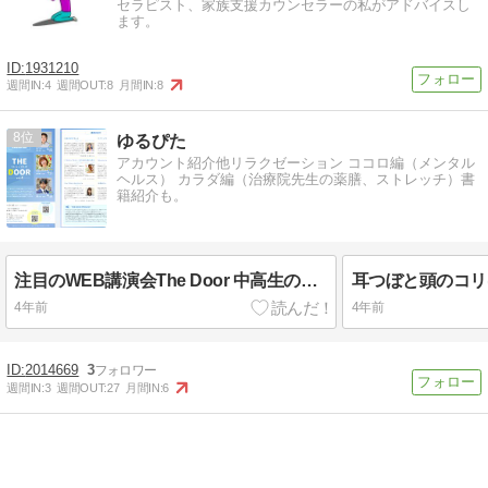
セラピスト、家族支援カウンセラーの私がアドバイスし
ます。
1931210
週間IN:
4
週間OUT:
8
月間IN:
8
8
ゆるぴた
アカウント紹介他リラクゼーション ココロ編（メンタル
ヘルス） カラダ編（治療院先生の薬膳、ストレッチ）書
籍紹介も。
注目のWEB講演会The Door 中高生のための６ヶ月！連続月イチでこのワクワクを届けたい！
耳つぼと頭のコリ
4年前
4年前
2014669
3
週間IN:
3
週間OUT:
27
月間IN:
6