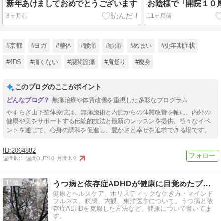
新年あけましておめでとうございます
お陰様で「開院１０
8ヶ月前
11ヶ月前
#京都
#ヨガ
#整体
#腰痛
#頭痛
#めまい
#更年期症状
#4DS
#痛くない
#股関節痛
#肩凝り
#痩身
このブログのここがポイント
無痛治療や体質改善を重視した多彩なプログラム
やすらぎ山下整体療院は、無痛施術と内側からの体質改善を軸に、内外の
健康や美をサポートする伝統的技法と最新のレッスンを提供。様々なイベ
ントを通じて、心身の調和を促進し、豊かさと幸せを追求できる場です。
2064882
週間IN:
1
週間OUT:
10
月間IN:
2
11
うつ病と依存症ADHDが健康に目覚めたブログ
健康とヘルスケア、ホリスティックな生き方・マインド
フルネス、瞑想、内観、東洋医学について。うつ病と依
存症ADHDを克服した方法など、健康について書いてま
す。