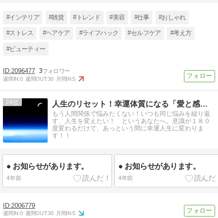
#インテリア
#雑貨
#トレンド
#美容
#仕事
#おしゃれ
#ストレス
#ヘアケア
#ライフハック
#セルフケア
#考え方
#ビューティー
2096477
3
週間IN:
0
週間OUT:
30
月間IN:
5
24
人生のリセット！幸運体質になる「愛と感謝のワーク」
もう人間関係で悩みたくない！いつも同じ悩みを繰り返
す、人生を変えたい！ というあなたへ。意識が１８０
度変わるだけで、あっという間に幸運人生に変わりま
す！！
● お知らせがあります。
● お知らせがあります。
4年前
4年前
2006779
週間IN:
0
週間OUT:
30
月間IN:
5