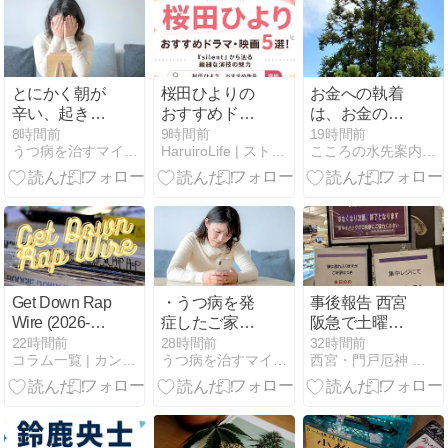
とにかく朝が
桜田ひよりの
お金への執着
辛い、起きら
おすすめドラ
は、お金の問
れない時はど
マ・映画5
題ではありま
8時間前
9時間前
19時間前
うつ病を治すマインドフネス心理療法 | マインドフルメイト
HaruiroLife | ストレスリリース情報館
こころの水先案内人みねちゃん
うするのか。
選！『silent』
せん。
から辿る繊細
な演技の魅力
Get Down Rap
・うつ病を発
事後報告 西宮
Wire (2026-08-
症したご家族
阪急で土曜日
09 JST)
に向けて、そ
限定販売の食
22時間前
28時間前
32時間前
コラム一覧 | カンナビノイド専門店 リキッド通販ショップ
うつ病を治すマインドフネス心理療法 | マインドフルメイト
西宮・門戸厄神 はりねずみのハリー鍼灸院
の対策と応援
パンを購入 〜
メッセージ
宝塚「パンネ
ル」〜