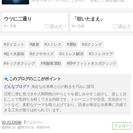
ルモンをドパドパ出してもらい、充実した満足感のある
毎日を提供します。
ウツに二通り
「狂いたまえ」
6ヶ月前
6ヶ月前
#ダイエット
#健康
#ストレス
#運動
#ボクシング
#佐々木基樹
#ボクササイズ
#ストレス解消
#ストレスケア
#キックボクシング
#有酸素運動
#府中フィットネスボクシング
このブログのここがポイント
身近な出来事と心の動きを巧みに描写
日常に潜む気づきや人間関係のやりとりを親しみやすく紹介し、楽しく読
むことで気持ちを軽くできる内容です。トレーニングや交流、文化的イベ
ントなど、多彩なテーマを取り上げており、読者が身近な出来事に共感で
きる工夫が散りばめられています。
2132698
7
週間IN:
10
週間OUT:
16
月間IN:
44