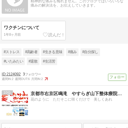
精神的な痛みも侮れません。このブログではいろいろな
痛みの解決法を、お伝えしていきます。
ワクチンについて
1年8ヶ月前
#ストレス
#高齢者
#生きる意味
#痛み
#自分探し
#いたみたい
#退散
#生活苦
2124092
3
週間IN:
2
週間OUT:
6
月間IN:
2
10
京都市右京区鳴滝 やすらぎ山下整体療院のブログ
花のように ただそこに咲くだけで 美しくあれ