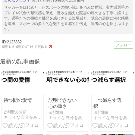
実力と精神力を極めた試合描写
サッカーをはじめとしたスポーツの熱い戦いを巧みに描写。実力派選手の
プレイや試合の緊張感を伝え、勝敗を越えた闘志の煌めきを丁寧に綴りま
す。選手たちの挑戦と挑発を感じさせる臨場感と、試合の裏側に潜む感動
を追求。スポーツの多面的な魅力を直感的に伝え、読者の心を揺さぶりま
す。
2123832
週間IN:
5
週間OUT:
16
月間IN:
6
最新の記事画像
待つ間の愛情
説明できない
一つ減らす選
心の重さ
択
2時間50分前
5時間前
8時間前
キライな自分をありのまま｜note
キライな自分をありのまま｜note
キライな自分をありのまま｜note