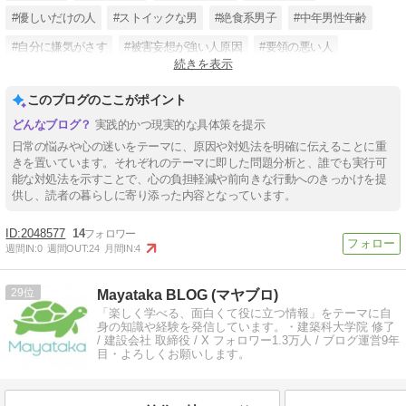
#優しいだけの人
#ストイックな男
#絶食系男子
#中年男性年齢
#自分に嫌気がさす
#被害妄想が強い人原因
#要領の悪い人
続きを表示
#生きるのが嫌
このブログのここがポイント
実践的かつ現実的な具体策を提示
日常の悩みや心の迷いをテーマに、原因や対処法を明確に伝えることに重
きを置いています。それぞれのテーマに即した問題分析と、誰でも実行可
能な対処法を示すことで、心の負担軽減や前向きな行動へのきっかけを提
供し、読者の暮らしに寄り添った内容となっています。
2048577
14
週間IN:
0
週間OUT:
24
月間IN:
4
29
Mayataka BLOG (マヤブロ)
「楽しく学べる、面白くて役に立つ情報」をテーマに自
身の知識や経験を発信しています。・建築科大学院 修了
/ 建設会社 取締役 / X フォロワー1.3万人 / ブログ運営9年
目・よろしくお願いします。