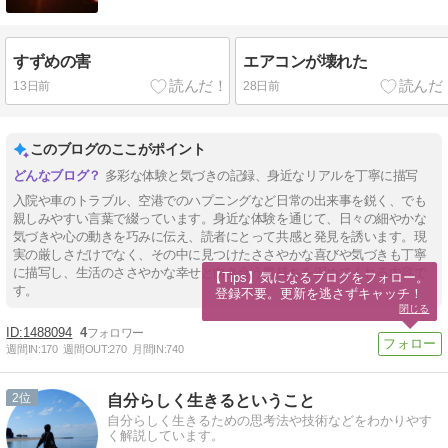
すずめの害
エアコンが壊れた
13日前
28日前
このブログのここがポイント
多彩な体験と気づきの記録、身近なリアルを丁寧に描写
入院や車のトラブル、空港でのハプニングなど日常の出来事を鋭く、でも
親しみやすい言葉で綴っています。身近な体験を通じて、日々の細やかな
気づきや心の動きを巧みに伝え、読者にとって共感と発見を誘います。現
実の厳しさだけでなく、その中に見つけたささやかな喜びや気づきも丁寧
に描写し、生活のささやかな幸せと向き合う気持ちを深めてくれる内容で
【Tips】気になるブログをフォロー。

す。
登録不要。更新を逃さずキャッチ！
閉じる
1488094
4
週間IN:
170
週間OUT:
270
月間IN:
740
2
自分らしく生きるということ
自分らしく生きるための思考法や技術などをわかりやす
く解説しています。