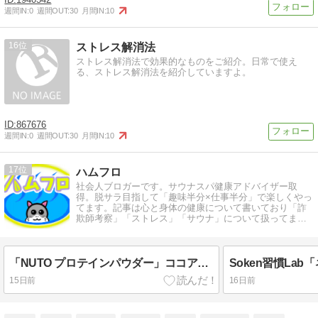
週間IN:
0
週間OUT:
30
月間IN:
10
16
ストレス解消法
ストレス解消法で効果的なものをご紹介。日常で使え
る、ストレス解消法を紹介していますよ。
867676
週間IN:
0
週間OUT:
30
月間IN:
10
17
ハムフロ
社会人ブロガーです。サウナスパ健康アドバイザー取
得。脱サラ目指して「趣味半分×仕事半分」で楽しくやっ
てます。記事は心と身体の健康について書いており「詐
欺師考察」「ストレス」「サウナ」について扱ってま
す。
「NUTO プロテインパウダー」ココア味【1回分77円の激安プロテインをセイムスで発見】
15日前
16日前