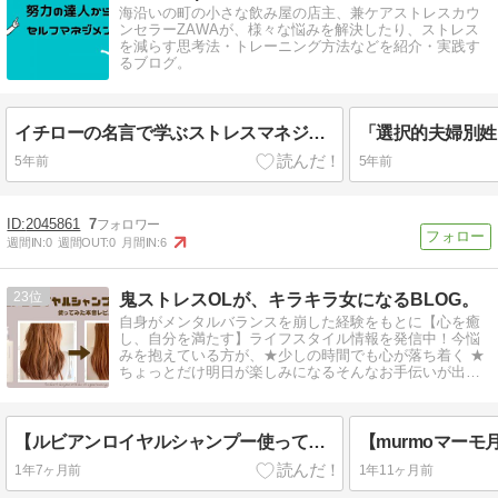
海沿いの町の小さな飲み屋の店主、兼ケアストレスカウ
ンセラーZAWAが、様々な悩みを解決したり、ストレス
を減らす思考法・トレーニング方法などを紹介・実践す
るブログ。
イチローの名言で学ぶストレスマネジメント術
5年前
5年前
2045861
7
週間IN:
0
週間OUT:
0
月間IN:
6
23
鬼ストレスOLが、キラキラ女になるBLOG。
自身がメンタルバランスを崩した経験をもとに【心を癒
し、自分を満たす】ライフスタイル情報を発信中！今悩
みを抱えている方が、★少しの時間でも心が落ち着く ★
ちょっとだけ明日が楽しみになるそんなお手伝いが出来
たら嬉しいです。
【ルビアンロイヤルシャンプー使ってみた】効果・口コミを徹底的に本音レビュー！
1年7ヶ月前
1年11ヶ月前