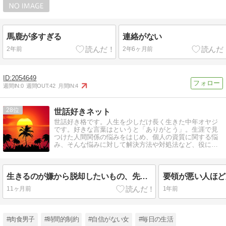
馬鹿が多すぎる
連絡がない
2年前
2年6ヶ月前
2054649
週間IN:
0
週間OUT:
42
月間IN:
4
28
世話好きネット
世話好き格です。人生を少しだけ長く生きた中年オヤジ
です。好きな言葉はというと「ありがとう」。生涯で見
つけた人間関係の悩みをはじめ、個人の資質に関する悩
み、そんな悩みに対して解決方法や対処法など、役に立
つことを具体的にアドバイス。
生きるのが嫌から脱却したいもの、先々を見据え上手く乗り切る対処策
11ヶ月前
1年前
#肉食男子
#時間的制約
#自信がない女
#毎日の生活