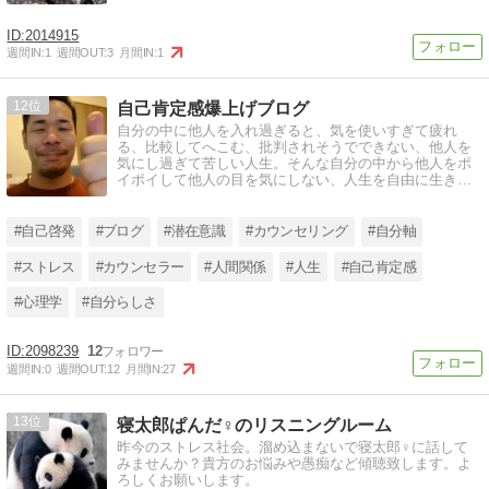
2014915
週間IN:
1
週間OUT:
3
月間IN:
1
12
自己肯定感爆上げブログ
自分の中に他人を入れ過ぎると、気を使いすぎて疲れ
る、比較してへこむ、批判されそうでできない、他人を
気にし過ぎて苦しい人生。そんな自分の中から他人をポ
イポイして他人の目を気にしない、人生を自由に生きる
自由軸へサポートします！
#自己啓発
#ブログ
#潜在意識
#カウンセリング
#自分軸
#ストレス
#カウンセラー
#人間関係
#人生
#自己肯定感
#心理学
#自分らしさ
2098239
12
週間IN:
0
週間OUT:
12
月間IN:
27
13
寝太郎ぱんだ♀のリスニングルーム
昨今のストレス社会。溜め込まないで寝太郎♀に話して
みませんか？貴方のお悩みや愚痴など傾聴致します。よ
ろしくお願いします。