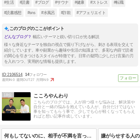
#生活
#読書
#ブログ
#サウナ
#健康
#ストレス
#転職
#読書感想
#sns
#水風呂
#詐欺
#アフェリエイト
このブログのここがポイント
幅広いテーマと鋭い切り口が光る解説
様々な身近なテーマを独自の視点で掘り下げながら、刺さる表現を交えて
紹介しています。車や副業から趣味や生活の知識まで、多彩な内容で読者
の関心を引きつけるスタイルが特徴です。日常の疑問に少しだけ言葉の刃
を入れつつ、実用的な情報も提供します。
2106514
14
週間IN:
0
週間OUT:
27
月間IN:
9
18
こころやんわり
こちらのブログでは、人が持つ様々な悩みは、解決策や
自分と一緒の悩みを抱えている人が、自分だけではない
事を知ってもらう事で、少しでも心が軽くなってもらえ
ればと想い記事作成しています。
何もしてないのに、相手が不満を言って来るが故に人間関係が崩れてしまう。その相手の心理状態。