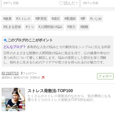
2年7ヶ月前
2年7ヶ月前
#健康
#ストレス
#夢実現
#成功
#看護師
#夢
#いじめ
#生きる意味
#うつ
#人間関係の悩み
#努力
#困難
このブログのここがポイント
多角的な人生の悩みとその解決法をシンプルに伝える内容
日常のさまざまな困難や人間関係の悩みに焦点を当て、心の健康や幸せの
見つめ方について優しく解説します。悩みの漠然とした部分を深く理解
し、前向きに生きるためのアイデアや気づきを得られるのが魅力です。
2107713
3
週間IN:
0
週間OUT:
28
月間IN:
8
19
ストレス発散法-TOP100
たくさんのストレス発散法のなかから、気分爽快になる
選りすぐりのストレス発散法TOP100を紹介。