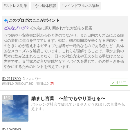
#ストレス対策
#うつ病体験談
#マインドフルネス講座
このブログのここがポイント
心の波に振り回されずに対処法を提案
うつ病や不安障害に関わる心と体のつながり、また日内のリズムによる症
状の変化に焦点を当てています。特に、朝の時間帯が辛くなる理由や、そ
のときに心が抱えるネガティブな思考が一時的なものである点など、具体
的なメカニズムを解説しています。これらを理解することで、浮かぶ負の
思考に飲み込まれることなく、日々の対処方法や工夫を知る手助けとなる
内容です。専門家の助言や実践的なアドバイスを通じて、心の揺らぎを穏
やかにするためのヒントを伝えています。
2117890
1
週間IN:
0
週間OUT:
360
月間IN:
10
15
励まし言葉 〜誰でもやり直せる〜
バッシング社会で疲れていませんか？励ましの言葉を伝
えます。
1940542