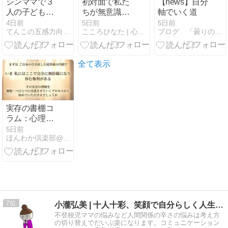
シンママで３
初対面で私た
【news】自分
人の子どもを
ちが無意識に
軸でいく道
どうやって育
感じ取ってい
4日前
5日前
5日前
てんこの五感力向上\心のつかえすっきり／ ブログ♪
こころひなた | 心を整え、暮らしを楽しむための実践ノート
ブログ 「曇りのち晴れ」
ててきたの？
ること
とのご質問に
お答えします♪
全て表示
実存の書棚コ
ラム：心理的
安全性と境界
5日前
ほんわか倶楽部@むらた｜note
の内側での自
己統合
7
小瀧弘美 | 十人十彩、笑顔で自分らしく人生を彩る
不登校児ママの悩みなど人間関係の辛さの悩みは考え方
の切り替えでだいぶ楽になります。コミュニケーション