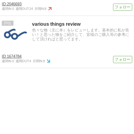
2046693
週間IN:
0
週間OUT:
24
月間IN:
8
20
various things review
色々な物（主に本）をレビューします。基本的に私が良
い！と思った物をご紹介して、皆様のご購入等の参考に
して頂ければと思ってます。
1674784
週間IN:
0
週間OUT:
4
月間IN:
8