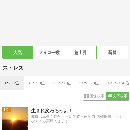
人気
フォロー数
急上昇
新着
ストレス
1〜30位
31〜60位
61〜90位
91〜120位
121〜150位
画像表示
文字表示
1
生まれ変わろうよ！
健康も幸せも自分しだいです日夜努力 切磋琢磨ナンテし
なくても実現できます！