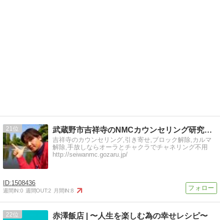
21
武蔵野市吉祥寺のNMCカウンセリング研究所のつなさん
吉祥寺のカウンセリング,引き寄せ,ブロック解除,カルマ
解除,手放しならオーラとチャクラでチャネリング不用
http://seiwanmc.gozaru.jp/
1508436
週間IN:
0
週間OUT:
2
月間IN:
8
22
赤澤飯店 | 〜人生を楽しむ為の幸せレシピ〜