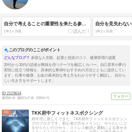
自分で考えることの重要性を来たる参議院選挙を例に解説！
1年1ヶ月前
1年2ヶ月前
このブログのここがポイント
多様な人生観、起業と投資のコツ、健康管理の提案
20代から30代の読者が興味を持つテーマを幅広くカバー。自己変革や夢の
実現に役立つ情報を、具体的な事例やおすすめの方法とともに提供してい
ます。仕事や健康、お金の基本的な考え方をわかりやすく解説し、自分ら
しい生き方をサポートします。
2123614
週間IN:
40
週間OUT:
85
月間IN:
75
3
TKK府中フィットネスボクシング
府中市に新しくできた、TKK府中フィットネスボクシン
グのブログです。初心者の方をメインに、やりたいこと
をやりたいだけやり、ストレス解消と運動による幸せホ