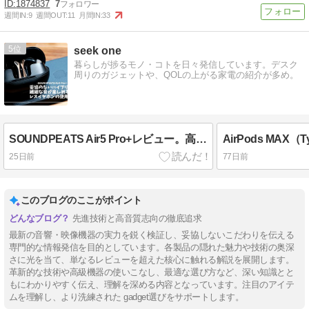
1874837
7
週間IN:
9
週間OUT:
11
月間IN:
33
5
seek one
暮らしが捗るモノ・コトを日々発信しています。デスク
周りのガジェットや、QOLの上がる家電の紹介が多め。
SOUNDPEATS Air5 Pro+レビュー。高解像度でも聴き疲れないワイヤレスイヤホン
25日前
77日前
このブログのここがポイント
先進技術と高音質志向の徹底追求
最新の音響・映像機器の実力を鋭く検証し、妥協しないこだわりを伝える
専門的な情報発信を目的としています。各製品の隠れた魅力や技術の奥深
さに光を当て、単なるレビューを超えた核心に触れる解説を展開します。
革新的な技術や高級機器の使いこなし、最適な選び方など、深い知識とと
もにわかりやすく伝え、理解を深める内容となっています。注目のアイテ
ムを理解し、より洗練された gadget選びをサポートします。