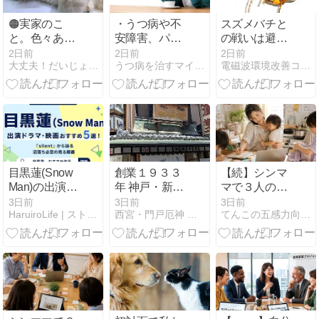
🟠実家のこ
・うつ病や不
スズメバチと
と。色々あっ
安障害、パニ
の戦いは避け
た…😞
ック障害で悩
られない！
2日前
2日前
2日前
大丈夫！だいじょーぶ！
うつ病を治すマインドフネス心理療法 | マインドフルメイト
電磁波環境改善コンサル店長のブログ
み悩んでいる
方へ、
目黒蓮(Snow
創業１９３３
【続】シンマ
Man)の出演ド
年 神戸・新開
マで３人の子
ラマ・映画お
地の和菓子の
どもをどうや
3日前
3日前
3日前
HaruiroLife | ストレスリリース情報館
西宮・門戸厄神 はりねずみのハリー鍼灸院
てんこの五感力向上\心のつかえすっきり／ ブログ♪
すすめ5選！
老舗「福進
って育ててき
『silent』から
堂」で買った
たの？とのご
辿る沼落ち必
洋菓子３種
質問にお答え
至の見る順番
します♪