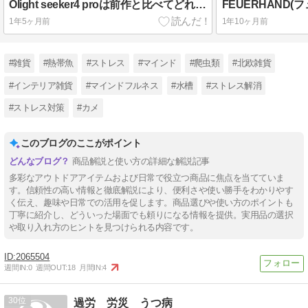
Olight seeker4 proは前作と比べてどれくらい進化してる？徹底解説!
1年5ヶ月前
1年10ヶ月前
#雑貨
#熱帯魚
#ストレス
#マインド
#爬虫類
#北欧雑貨
#インテリア雑貨
#マインドフルネス
#水槽
#ストレス解消
#ストレス対策
#カメ
このブログのここがポイント
商品解説と使い方の詳細な解説記事
多彩なアウトドアアイテムおよび日常で役立つ商品に焦点を当てていま
す。信頼性の高い情報と徹底解説により、便利さや使い勝手をわかりやす
く伝え、趣味や日常での活用を促します。商品選びや使い方のポイントも
丁寧に紹介し、どういった場面でも頼りになる情報を提供。実用品の選択
や取り入れ方のヒントを見つけられる内容です。
2065504
週間IN:
0
週間OUT:
18
月間IN:
4
30
過労 労災 うつ病